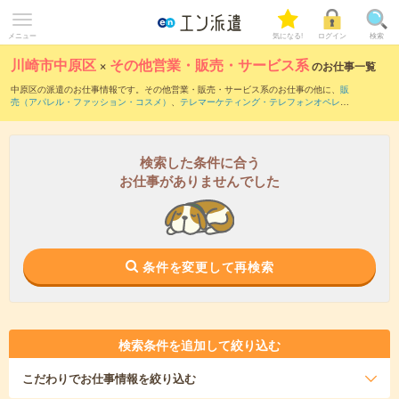
メニュー
気になる!
ログイン
検索
川崎市中原区
×
その他営業・販売・サービス系
のお仕事一覧
中原区の派遣のお仕事情報です。その他営業・販売・サービス系のお仕事の他に、
販
売（アパレル・ファッション・コスメ）
、
テレマーケティング・テレフォンオペレー
ター・コールセンター
、
窓口・ショールーム・カウンター受付
などを取り揃えていま
す。さらに、
短期
・
単発
などの期間や、
職種未経験OK
などのこだわり条件で絞り込ん
でいただけます。
検索した条件に合う
お仕事がありませんでした
条件を変更して再検索
検索条件を追加して絞り込む
こだわり
でお仕事情報を絞り込む