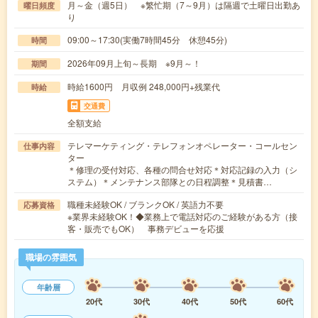
月～金（週5日） ※繁忙期（7～9月）は隔週で土曜日出勤あ
曜日頻度
り
09:00～17:30(実働7時間45分 休憩45分)
時間
2026年09月上旬～長期 ※9月～！
期間
時給1600円 月収例 248,000円+残業代
時給
交通費
全額支給
テレマーケティング・テレフォンオペレーター・コールセン
仕事内容
ター
＊修理の受付対応、各種の問合せ対応＊対応記録の入力（シ
ステム）＊メンテナンス部隊との日程調整＊見積書…
職種未経験OK / ブランクOK / 英語力不要
応募資格
※業界未経験OK！◆業務上で電話対応のご経験がある方（接
客・販売でもOK） 事務デビューを応援
職場の雰囲気
年齢層
20代
30代
40代
50代
60代