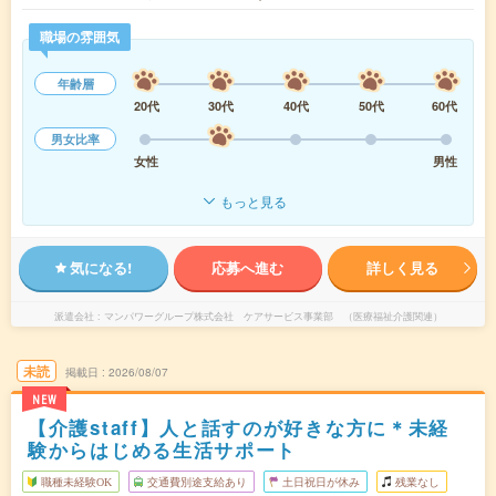
職場の雰囲気
年齢層
20代
30代
40代
50代
60代
男女比率
女性
男性
もっと見る
気になる!
応募へ進む
詳しく見る
派遣会社
マンパワーグループ株式会社 ケアサービス事業部 （医療福祉介護関連）
未読
掲載日
2026/08/07
NEW
【介護staff】人と話すのが好きな方に＊未経
験からはじめる生活サポート
職種未経験OK
交通費別途支給あり
土日祝日が休み
残業なし