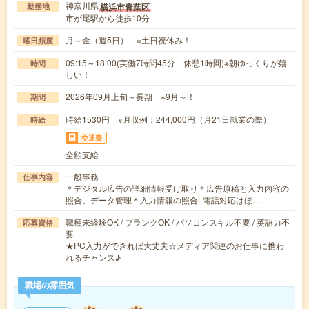
神奈川県
横浜市青葉区
勤務地
市が尾駅から徒歩10分
月～金（週5日） ※土日祝休み！
曜日頻度
09:15～18:00(実働7時間45分 休憩1時間)※朝ゆっくりが嬉
時間
しい！
2026年09月上旬～長期 ※9月～！
期間
時給1530円 ※月収例：244,000円（月21日就業の際）
時給
交通費
全額支給
一般事務
仕事内容
＊デジタル広告の詳細情報受け取り＊広告原稿と入力内容の
照合、データ管理＊入力情報の照合L電話対応はほ…
職種未経験OK / ブランクOK / パソコンスキル不要 / 英語力不
応募資格
要
★PC入力ができれば大丈夫☆メディア関連のお仕事に携わ
れるチャンス♪
職場の雰囲気