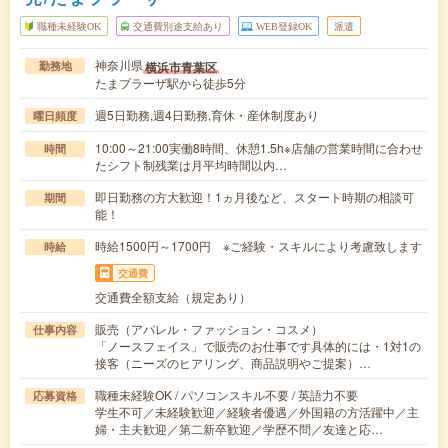
職種未経験OK
交通費別途支給あり
WEB登録OK
派遣
神奈川県
横浜市青葉区
勤務地
たまプラーザ駅から徒歩5分
週5日勤務,週4日勤務,育休・産休制度あり
曜日頻度
10:00～21:00実働8時間、休憩1.5h※店舗の営業時間に合わせ
時間
たシフト制残業は月平均時間以内…
即日勤務の方大歓迎！1ヵ月後など、スタート時期の相談可
期間
能！
時給1500円～1700円 ※ご経験・スキルにより考慮致します
時給
交通費
交通費全額支給（規定あり）
販売（アパレル・ファッション・コスメ）
仕事内容
「ノースフェイス」で販売のお仕事です具体的には・1対1の
接客（ニーズのヒアリング、商品説明やご提案）…
職種未経験OK / パソコンスキル不要 / 英語力不要
応募資格
学生不可／未経験歓迎／経験者優遇／外国籍の方活躍中／主
婦・主夫歓迎／第二新卒歓迎／学歴不問／友達と応…