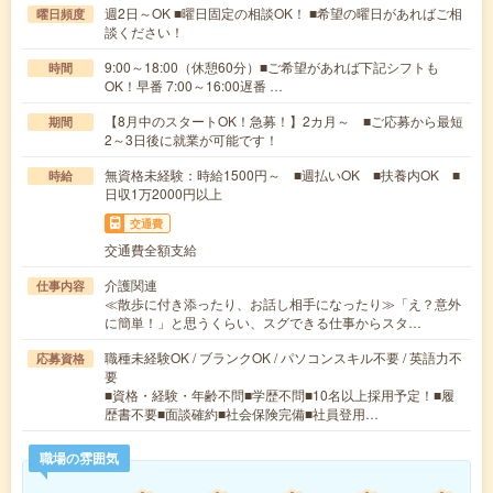
週2日～OK ■曜日固定の相談OK！ ■希望の曜日があればご相
曜日頻度
談ください！
9:00～18:00（休憩60分）■ご希望があれば下記シフトも
時間
OK！早番 7:00～16:00遅番 …
【8月中のスタートOK！急募！】2カ月～ ■ご応募から最短
期間
2～3日後に就業が可能です！
無資格未経験：時給1500円～ ■週払いOK ■扶養内OK ■
時給
日収1万2000円以上
交通費
交通費全額支給
介護関連
仕事内容
≪散歩に付き添ったり、お話し相手になったり≫「え？意外
に簡単！」と思うくらい、スグできる仕事からスタ…
職種未経験OK / ブランクOK / パソコンスキル不要 / 英語力不
応募資格
要
■資格・経験・年齢不問■学歴不問■10名以上採用予定！■履
歴書不要■面談確約■社会保険完備■社員登用…
職場の雰囲気