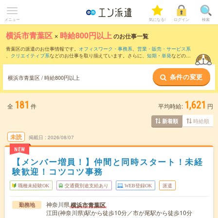
メニュー
気になる!
ログイン
検索
横浜市青葉区
×
時給800円以上
のお仕事一覧
青葉区の派遣のお仕事情報です。
オフィスワーク・事務系
、
営業・販売・サービス系
、
クリエイティブ系
などのお仕事を取り揃えています。さらに、
短期
・
単発
などの期
間や、
職種未経験OK
などのこだわり条件で絞り込んでいただけます。
条件の変更
時給
1250円以上
・
1800円以上
の求人はこちら
横浜市青葉区 / 時給800円以上
当サイトでは法令を遵守し、最低賃金以上の求人のみを掲載しています。
181
1,621
全
件
平均時給:
円
時給順
新着順
未読
掲載日
2026/08/07
NEW
【メンバー増員！】仲間と同時スタート！未経
験歓迎！コツコツ事務
職種未経験OK
交通費別途支給あり
WEB登録OK
派遣
神奈川県
横浜市青葉区
勤務地
江田(神奈川県)駅から徒歩10分／市が尾駅から徒歩10分