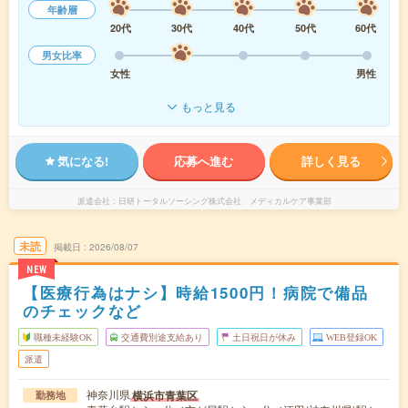
年齢層
20代
30代
40代
50代
60代
男女比率
女性
男性
もっと見る
気になる!
応募へ進む
詳しく見る
派遣会社
日研トータルソーシング株式会社 メディカルケア事業部
未読
掲載日
2026/08/07
NEW
【医療行為はナシ】時給1500円！病院で備品
のチェックなど
職種未経験OK
交通費別途支給あり
土日祝日が休み
WEB登録OK
派遣
神奈川県
横浜市青葉区
勤務地