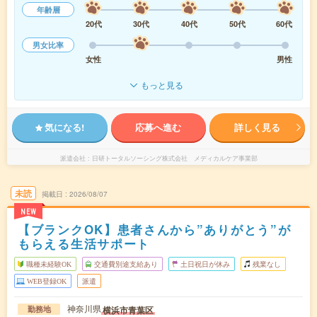
年齢層
20代
30代
40代
50代
60代
男女比率
女性
男性
もっと見る
気になる!
応募へ進む
詳しく見る
派遣会社
日研トータルソーシング株式会社 メディカルケア事業部
未読
掲載日
2026/08/07
NEW
【ブランクOK】患者さんから”ありがとう”が
もらえる生活サポート
職種未経験OK
交通費別途支給あり
土日祝日が休み
残業なし
WEB登録OK
派遣
神奈川県
横浜市青葉区
勤務地