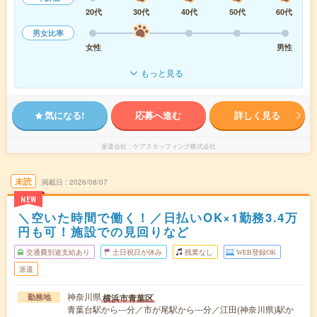
20代
30代
40代
50代
60代
男女比率
女性
男性
もっと見る
気になる!
応募へ進む
詳しく見る
派遣会社
ケアスタッフィング株式会社
未読
掲載日
2026/08/07
NEW
＼空いた時間で働く！／日払いOK×1勤務3.4万
円も可！施設での見回りなど
交通費別途支給あり
土日祝日が休み
残業なし
WEB登録OK
派遣
神奈川県
横浜市青葉区
勤務地
青葉台駅から---分／市が尾駅から---分／江田(神奈川県)駅か