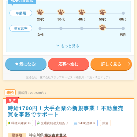
年齢層
20代
30代
40代
50代
60代
男女比率
女性
男性
もっと見る
気になる!
応募へ進む
詳しく見る
派遣会社
株式会社スタッフサービス（神奈川・千葉・埼玉エリア）
未読
掲載日
2026/08/07
NEW
時給1700円！大手企業の新規事業！不動産売
買を事務でサポート
職種未経験OK
交通費別途支給あり
WEB登録OK
派遣
神奈川県
横浜市青葉区
勤務地