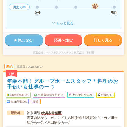
男女比率
女性
男性
もっと見る
気になる!
応募へ進む
詳しく見る
派遣会社
パーソルテンプスタッフ株式会社 首都圏
未読
掲載日
2026/08/07
NEW
年齢不問！グループホームスタッフ＊料理のお
手伝いも仕事の一つ
職種未経験OK
交通費別途支給あり
土日祝日が休み
残業なし
WEB登録OK
派遣
神奈川県
横浜市青葉区
勤務地
青葉台駅から---分／こどもの国(神奈川県)駅から---分／田奈
駅から---分／恩田駅から---分