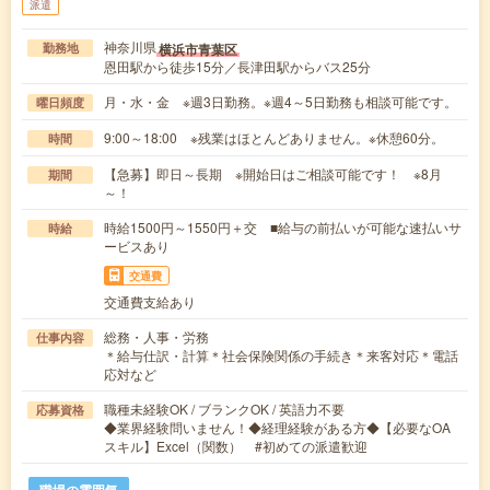
派遣
神奈川県
横浜市青葉区
勤務地
恩田駅から徒歩15分／長津田駅からバス25分
月・水・金 ※週3日勤務。※週4～5日勤務も相談可能です。
曜日頻度
9:00～18:00 ※残業はほとんどありません。※休憩60分。
時間
【急募】即日～長期 ※開始日はご相談可能です！ ※8月
期間
～！
時給1500円～1550円＋交 ■給与の前払いが可能な速払いサ
時給
ービスあり
交通費
交通費支給あり
総務・人事・労務
仕事内容
＊給与仕訳・計算＊社会保険関係の手続き＊来客対応＊電話
応対など
職種未経験OK / ブランクOK / 英語力不要
応募資格
◆業界経験問いません！◆経理経験がある方◆【必要なOA
スキル】Excel（関数） #初めての派遣歓迎
職場の雰囲気