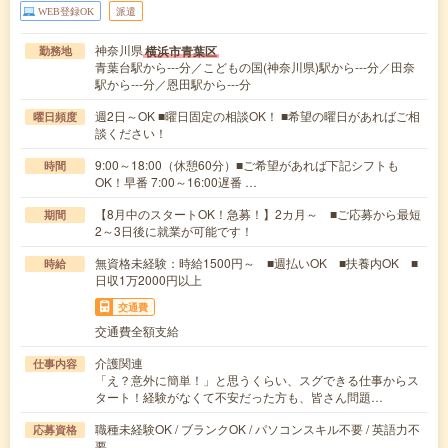
WEB登録OK
派遣
神奈川県
横浜市青葉区
勤務地
青葉台駅から---分／こどもの国(神奈川県)駅から---分／田奈
駅から---分／恩田駅から---分
週2日～OK ■曜日固定の相談OK！ ■希望の曜日があればご相
曜日頻度
談ください！
9:00～18:00（休憩60分）■ご希望があれば下記シフトも
時間
OK！早番 7:00～16:00遅番 …
【8月中のスタートOK！急募！】2カ月～ ■ご応募から最短
期間
2～3日後に就業が可能です！
無資格未経験：時給1500円～ ■週払いOK ■扶養内OK ■
時給
日収1万2000円以上
交通費
交通費全額支給
介護関連
仕事内容
「え？意外に簡単！」と思うくらい、スグできる仕事からス
タート！経験がなくて不安だった方も、皆さん問題…
職種未経験OK / ブランクOK / パソコンスキル不要 / 英語力不
応募資格
要