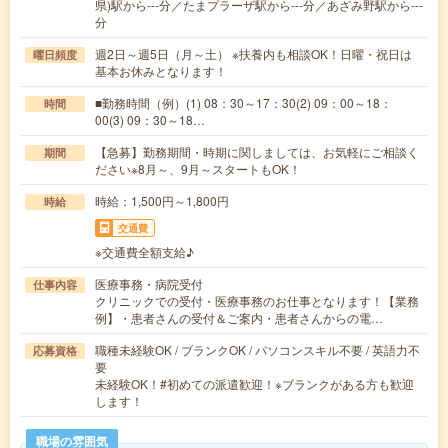
県)駅から---分／たまプラーザ駅から---分／あざみ野駅から---
分
週2日～週5日（月～土） ※扶養内も相談OK！日曜・祝日は
曜日頻度
基本お休みとなります！
■勤務時間（例）(1) 08：30～17：30(2) 09：00～18：
時間
00(3) 09：30～18…
【急募】勤務期間・時期に関しましては、お気軽にご相談く
期間
ださい※8月～、9月～スタートもOK！
時給：1,500円～1,800円
時給
交通費
※交通費全額支給♪
医療事務・病院受付
仕事内容
クリニックでの受付・医療事務のお仕事となります！【業務
例】・患者さんの受付＆ご案内・患者さんからの電…
職種未経験OK / ブランクOK / パソコンスキル不要 / 英語力不
応募資格
要
未経験OK！#初めての派遣歓迎！※ブランクがある方も歓迎
します！
職場の雰囲気