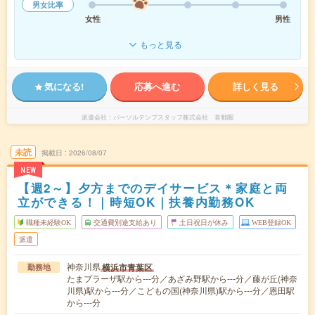
男女比率
女性
男性
もっと見る
気になる!
応募へ進む
詳しく見る
派遣会社
パーソルテンプスタッフ株式会社 首都圏
未読
掲載日
2026/08/07
NEW
【週2～】夕方までのデイサービス＊家庭と両
立ができる！｜時短OK｜扶養内勤務OK
職種未経験OK
交通費別途支給あり
土日祝日が休み
WEB登録OK
派遣
神奈川県
横浜市青葉区
勤務地
たまプラーザ駅から---分／あざみ野駅から---分／藤が丘(神奈
川県)駅から---分／こどもの国(神奈川県)駅から---分／恩田駅
から---分