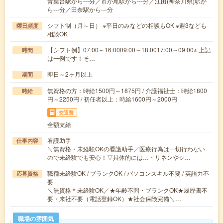
青葉台駅から---分／市が尾駅から---分／江田(神奈川県)駅か
ら---分／田奈駅から---分
シフト制（月～日） ※平日のみなどの相談もOK ※週3なども
曜日頻度
相談OK
【シフト例】07:00～16:0009:00～18:0017:00～09:00※ 上記
時間
は一例です！そ…
即日～2ヶ月以上
期間
無資格の方：時給1500円～1875円 / 介護福祉士：時給1800
時給
円～2250円 / 初任者以上：時給1600円～2000円
交通費
全額支給
看護助手
仕事内容
＼無資格・未経験OKの看護助手／医療行為は一切行わない
ので未経験でも安心！▽具体的には…・リネンやシ…
職種未経験OK / ブランクOK / パソコンスキル不要 / 英語力不
応募資格
要
＼無資格＊未経験OK／★年齢不問・ブランクOK★履歴書不
要・来社不要（電話登録OK）★社会保険完備＼…
職場の雰囲気