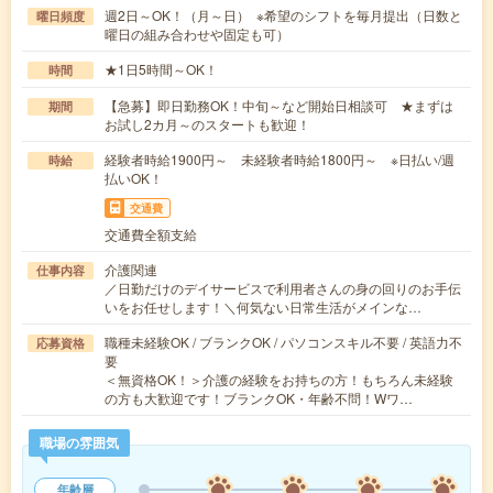
週2日～OK！（月～日） ※希望のシフトを毎月提出（日数と
曜日頻度
曜日の組み合わせや固定も可）
★1日5時間～OK！
時間
【急募】即日勤務OK！中旬～など開始日相談可 ★まずは
期間
お試し2カ月～のスタートも歓迎！
経験者時給1900円～ 未経験者時給1800円～ ※日払い/週
時給
払いOK！
交通費
交通費全額支給
介護関連
仕事内容
／日勤だけのデイサービスで利用者さんの身の回りのお手伝
いをお任せします！＼何気ない日常生活がメインな…
職種未経験OK / ブランクOK / パソコンスキル不要 / 英語力不
応募資格
要
＜無資格OK！＞介護の経験をお持ちの方！もちろん未経験
の方も大歓迎です！ブランクOK・年齢不問！Wワ…
職場の雰囲気
年齢層