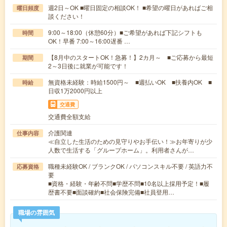
週2日～OK ■曜日固定の相談OK！ ■希望の曜日があればご相
曜日頻度
談ください！
9:00～18:00（休憩60分）■ご希望があれば下記シフトも
時間
OK！早番 7:00～16:00遅番 …
【8月中のスタートOK！急募！】2カ月～ ■ご応募から最短
期間
2～3日後に就業が可能です！
無資格未経験：時給1500円～ ■週払いOK ■扶養内OK ■
時給
日収1万2000円以上
交通費
交通費全額支給
介護関連
仕事内容
≪自立した生活のための見守りやお手伝い！≫お年寄りが少
人数で生活する「グループホーム」。利用者さんが…
職種未経験OK / ブランクOK / パソコンスキル不要 / 英語力不
応募資格
要
■資格・経験・年齢不問■学歴不問■10名以上採用予定！■履
歴書不要■面談確約■社会保険完備■社員登用…
職場の雰囲気