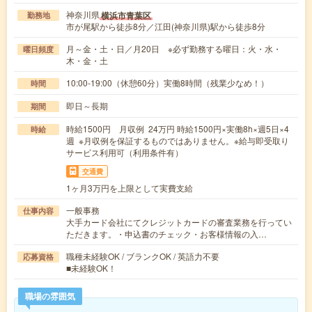
神奈川県
横浜市青葉区
勤務地
市が尾駅から徒歩8分／江田(神奈川県)駅から徒歩8分
月～金・土・日／月20日 ※必ず勤務する曜日：火・水・
曜日頻度
木・金・土
10:00-19:00（休憩60分）実働8時間（残業少なめ！）
時間
即日～長期
期間
時給1500円 月収例 24万円 時給1500円×実働8h×週5日×4
時給
週 ※月収例を保証するものではありません。※給与即受取り
サービス利用可（利用条件有）
交通費
1ヶ月3万円を上限として実費支給
一般事務
仕事内容
大手カード会社にてクレジットカードの審査業務を行ってい
ただきます。・申込書のチェック・お客様情報の入…
職種未経験OK / ブランクOK / 英語力不要
応募資格
■未経験OK！
職場の雰囲気