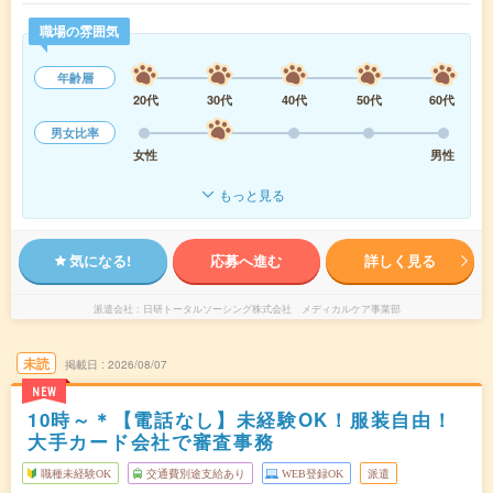
職場の雰囲気
年齢層
20代
30代
40代
50代
60代
男女比率
女性
男性
もっと見る
気になる!
応募へ進む
詳しく見る
派遣会社
日研トータルソーシング株式会社 メディカルケア事業部
未読
掲載日
2026/08/07
NEW
10時～＊【電話なし】未経験OK！服装自由！
大手カード会社で審査事務
職種未経験OK
交通費別途支給あり
WEB登録OK
派遣