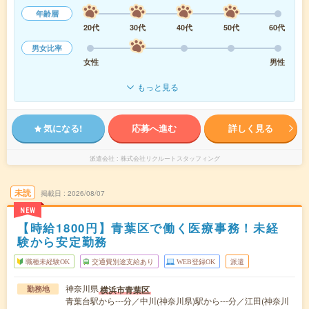
年齢層
20代
30代
40代
50代
60代
男女比率
女性
男性
もっと見る
気になる!
応募へ進む
詳しく見る
派遣会社
株式会社リクルートスタッフィング
未読
掲載日
2026/08/07
NEW
【時給1800円】青葉区で働く医療事務！未経
験から安定勤務
職種未経験OK
交通費別途支給あり
WEB登録OK
派遣
神奈川県
横浜市青葉区
勤務地
青葉台駅から---分／中川(神奈川県)駅から---分／江田(神奈川