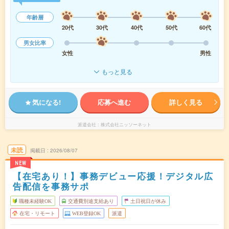
年齢層
20代
30代
40代
50代
60代
男女比率
女性
男性
もっと見る
気になる!
応募へ進む
詳しく見る
派遣会社
株式会社ニッソーネット
未読
掲載日
2026/08/07
NEW
【在宅あり！】事務デビュー応援！デジタル広
告配信を事務サポ
職種未経験OK
交通費別途支給あり
土日祝日が休み
在宅・リモート
WEB登録OK
派遣