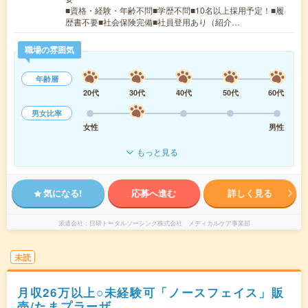
■資格・経験・年齢不問■学歴不問■10名以上採用予定！■履
歴書不要■社会保険完備■社員登用あり（紹介…
職場の雰囲気
年齢層
20代
30代
40代
50代
60代
男女比率
女性
男性
もっと見る
気になる!
応募へ進む
詳しく見る
派遣会社
日研トータルソーシング株式会社 メディカルケア事業部
未読
月収26万以上○未経験可「ノースフェイス」販
売/たまプラーザ