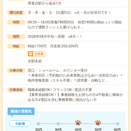
青葉台駅から徒歩1分
月・木・金・土・日(週5日) ※火・水が定休日です！
曜日頻度
09:30～18:00(実働7時間30分 休憩1時間)※朝ゆっくり開始
時間
なので通勤ラッシュも避けられそ…
2026年08月中旬～長期 ※8月～！
期間
時給1700円 月収例 255,000円
時給
交通費
全額支給
窓口・ショールーム・カウンター受付
仕事内容
＊来客対応（予約制のため来客数は少なめ/一次対応のみ）＊
物件情報更新（スキル不要）＊請求書・台帳など…
職種未経験OK / ブランクOK / 英語力不要
応募資格
【業界未経験OK！】事務経験をお持ちの方♪不動産に興味が
ある方♪電話を含む事務業務に抵抗がない方
職場の雰囲気
年齢層
20代
30代
40代
50代
60代