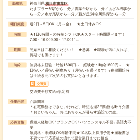
神奈川県
横浜市青葉区
勤務地
たまプラーザ駅から---分／青葉台駅から---分／あざみ野駅か
ら---分／市が尾駅から---分／藤が丘(神奈川県)駅から---分
週2日～5日OK（月～金） ★土日休みOK
曜日頻度
★1日6時間～の時短シフトOK★スタート時間選べます！
時間
7:00～16:009:00～17:0011:…
開始日はご相談ください！ ★急募 ★職場が気に入れば、
期間
長期でも働けます！
無資格未経験：時給1600円～ 経験者：時給1800円～ ★
時給
日払い／週払い制度あり（月払いも選べます）※稼働開始時
は手続き完了次第のお支払いとなります。
交通費
交通費全額支給※規定有
介護関連
仕事内容
＊在宅勤務はできないけれど、時短も週2日勤務も叶う介護
＊おじいちゃん、おばあちゃんが暮らす施設での生…
職種未経験OK / ブランクOK / パソコンスキル不要 / 英語力不
応募資格
要
無資格・未経験OK年齢不問★10名以上採用予定★履歴書は
不要です▽応募後の流れ1)翌営業日までに担当…