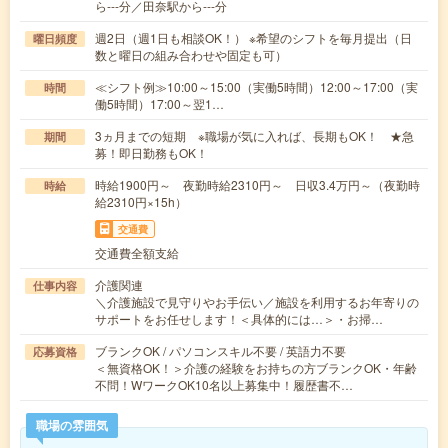
ら---分／田奈駅から---分
週2日（週1日も相談OK！） ※希望のシフトを毎月提出（日
曜日頻度
数と曜日の組み合わせや固定も可）
≪シフト例≫10:00～15:00（実働5時間）12:00～17:00（実
時間
働5時間）17:00～翌1…
3ヵ月までの短期 ※職場が気に入れば、長期もOK！ ★急
期間
募！即日勤務もOK！
時給1900円～ 夜勤時給2310円～ 日収3.4万円～（夜勤時
時給
給2310円×15h）
交通費
交通費全額支給
介護関連
仕事内容
＼介護施設で見守りやお手伝い／施設を利用するお年寄りの
サポートをお任せします！＜具体的には…＞・お掃…
ブランクOK / パソコンスキル不要 / 英語力不要
応募資格
＜無資格OK！＞介護の経験をお持ちの方ブランクOK・年齢
不問！WワークOK10名以上募集中！履歴書不…
職場の雰囲気