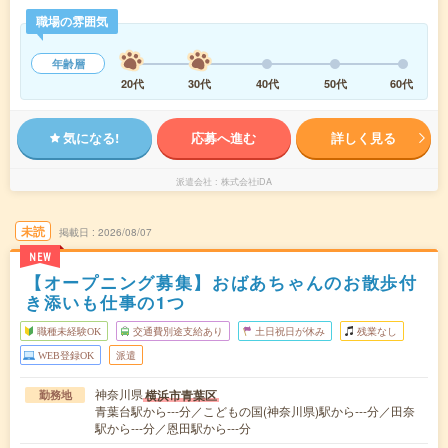
職場の雰囲気
年齢層
20代
30代
40代
50代
60代
気になる!
応募へ進む
詳しく見る
派遣会社
株式会社iDA
未読
掲載日
2026/08/07
NEW
【オープニング募集】おばあちゃんのお散歩付
き添いも仕事の1つ
職種未経験OK
交通費別途支給あり
土日祝日が休み
残業なし
WEB登録OK
派遣
神奈川県
横浜市青葉区
勤務地
青葉台駅から---分／こどもの国(神奈川県)駅から---分／田奈
駅から---分／恩田駅から---分