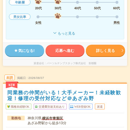
年齢層
20代
30代
40代
50代
60代
男女比率
女性
男性
もっと見る
気になる!
応募へ進む
詳しく見る
派遣会社
パーソルテンプスタッフ株式会社 首都圏
未読
掲載日
2026/08/07
NEW
同業務の仲間がいる！大手メーカー！未経験歓
迎！修理の受付対応など＠あざみ野
職種未経験OK
交通費別途支給あり
WEB登録OK
派遣
神奈川県
横浜市青葉区
勤務地
あざみ野駅から徒歩13分