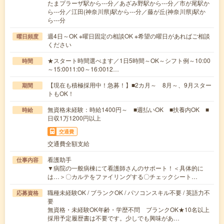
たまプラーザ駅から---分／あざみ野駅から---分／市が尾駅か
ら---分／江田(神奈川県)駅から---分／藤が丘(神奈川県)駅か
ら---分
週4日～OK ※曜日固定の相談OK ※希望の曜日があればご相談
曜日頻度
ください
★スタート時間選べます／1日5時間～OK～シフト例～10:00
時間
～15:0011:00～16:0012…
【現在も積極採用中！急募！】■2カ月～ 8月～、9月スター
期間
トもOK！
無資格未経験：時給1400円～ ■週払いOK ■扶養内OK ■
時給
日収1万1200円以上
交通費
交通費全額支給
看護助手
仕事内容
▼病院の一般病棟にて看護師さんのサポート！＜具体的に
は…＞〇カルテをファイリングする〇チェックシート…
職種未経験OK / ブランクOK / パソコンスキル不要 / 英語力不
応募資格
要
無資格・未経験OK年齢・学歴不問 ブランクOK★10名以上
採用予定履歴書は不要です。少しでも興味があ…