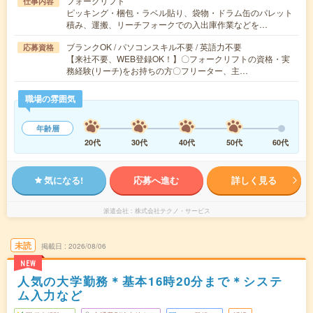
フォークリフト
仕事内容
ピッキング・梱包・ラベル貼り、袋物・ドラム缶のパレット
積み、運搬、リーチフォークでの入出庫作業などを…
ブランクOK / パソコンスキル不要 / 英語力不要
応募資格
【来社不要、WEB登録OK！】〇フォークリフトの資格・実
務経験(リーチ)をお持ちの方〇フリーター、主…
職場の雰囲気
年齢層
20代
30代
40代
50代
60代
気になる!
応募へ進む
詳しく見る
派遣会社
株式会社テクノ・サービス
未読
掲載日
2026/08/06
NEW
人気の大学勤務＊基本16時20分まで＊システ
ム入力など