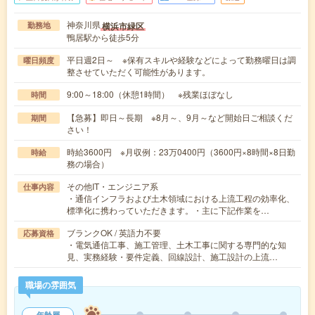
神奈川県
横浜市緑区
勤務地
鴨居駅から徒歩5分
平日週2日～ ※保有スキルや経験などによって勤務曜日は調
曜日頻度
整させていただく可能性があります。
9:00～18:00（休憩1時間） ※残業ほぼなし
時間
【急募】即日～長期 ※8月～、9月～など開始日ご相談くだ
期間
さい！
時給3600円 ※月収例：23万0400円（3600円×8時間×8日勤
時給
務の場合）
その他IT・エンジニア系
仕事内容
・通信インフラおよび土木領域における上流工程の効率化、
標準化に携わっていただきます。・主に下記作業を…
ブランクOK / 英語力不要
応募資格
・電気通信工事、施工管理、土木工事に関する専門的な知
見、実務経験・要件定義、回線設計、施工設計の上流…
職場の雰囲気
年齢層