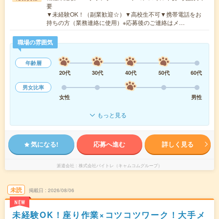
要
▼未経験OK！（副業歓迎☆）▼高校生不可▼携帯電話をお
持ちの方（業務連絡に使用）※応募後のご連絡はメ…
職場の雰囲気
年齢層
20代
30代
40代
50代
60代
男女比率
女性
男性
もっと見る
気になる!
応募へ進む
詳しく見る
派遣会社
株式会社バイトレ（キャムコムグループ）
未読
掲載日
2026/08/06
NEW
未経験OK！座り作業×コツコツワーク！大手メ