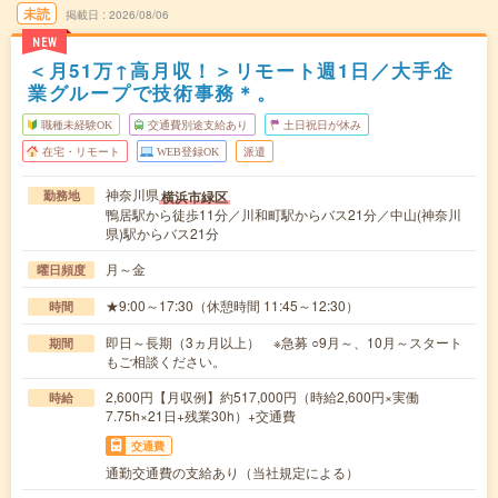
未読
掲載日
2026/08/06
NEW
＜月51万↑高月収！＞リモート週1日／大手企
業グループで技術事務＊。
職種未経験OK
交通費別途支給あり
土日祝日が休み
在宅・リモート
WEB登録OK
派遣
神奈川県
横浜市緑区
勤務地
鴨居駅から徒歩11分／川和町駅からバス21分／中山(神奈川
県)駅からバス21分
月～金
曜日頻度
★9:00～17:30（休憩時間 11:45～12:30）
時間
即日～長期（3ヵ月以上） ※急募 ○9月～、10月～スタート
期間
もご相談ください。
2,600円【月収例】約517,000円（時給2,600円×実働
時給
7.75h×21日+残業30h）+交通費
交通費
通勤交通費の支給あり（当社規定による）