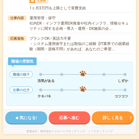
交通費
1ヶ月3万円を上限として実費支給
運用管理・保守
仕事内容
社内DX・インフラ運用DX推進や社内インフラ、情報セキュ
リティに関する企画・導入・運用・DX施策の企…
ブランクOK / 英語力不要
応募資格
・システム運用保守または類似のご経験【IT業界での就業経
験（期間・資格不問）があれば、あなたのご希望…
職場の雰囲気
職場の様子
活気がある
しずか
仕事の仕方
テキパキ
コツコツ
気になる!
応募へ進む
詳しく見る
派遣会社
株式会社リクルートスタッフィング ＩＴスタッフィング