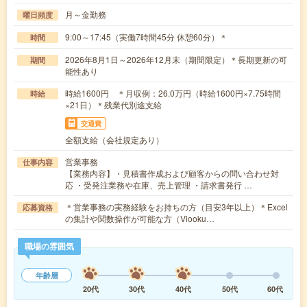
月～金勤務
曜日頻度
9:00～17:45（実働7時間45分 休憩60分）＊
時間
2026年8月1日～2026年12月末（期間限定）＊長期更新の可
期間
能性あり
時給1600円 ＊月収例：26.0万円（時給1600円×7.75時間
時給
×21日）＊残業代別途支給
交通費
全額支給（会社規定あり）
営業事務
仕事内容
【業務内容】・見積書作成および顧客からの問い合わせ対
応 ・受発注業務や在庫、売上管理 ・請求書発行 …
＊営業事務の実務経験をお持ちの方（目安3年以上）＊Excel
応募資格
の集計や関数操作が可能な方（Vlooku…
職場の雰囲気
年齢層
20代
30代
40代
50代
60代