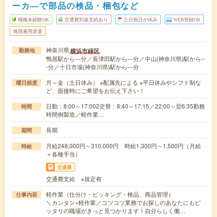
ーカ―で部品の検品・梱包など
職種未経験OK
交通費別途支給あり
土日祝日が休み
WEB登録OK
無期雇用派遣
神奈川県
横浜市緑区
勤務地
鴨居駅から---分／長津田駅から---分／中山(神奈川県)駅から--
-分／十日市場(神奈川県)駅から---分
月～金（土日休み） ※配属先による ※平日休みやシフト制な
曜日頻度
ど、面接時にご希望をお伝え下さい！
日勤：8:00～17:002交替：8:40～17:15／22:00～翌6:35勤務
時間
時間例製造／軽作業…
長期
期間
月給248,000円～310,000円 時給1,300円～1,500円（月給
時給
＋各種手当）
交通費
交通費支給 ※規定有
軽作業（仕分け・ピッキング・検品、商品管理）
仕事内容
＼カンタン×軽作業／コツコツ業務でお探しのあなたにもピ
ッタリの職場がきっと見つかります！自分らしく働…