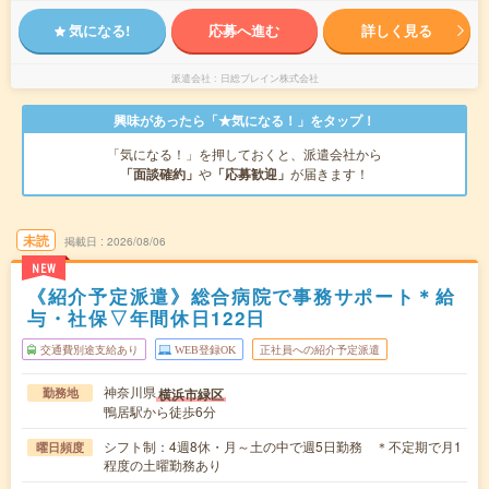
気になる!
応募へ進む
詳しく見る
派遣会社
日総ブレイン株式会社
興味があったら「★気になる！」をタップ！
「気になる！」を押しておくと、派遣会社から
「面談確約」
や
「応募歓迎」
が届きます！
未読
掲載日
2026/08/06
NEW
《紹介予定派遣》総合病院で事務サポート＊給
与・社保▽年間休日122日
交通費別途支給あり
WEB登録OK
正社員への紹介予定派遣
神奈川県
横浜市緑区
勤務地
鴨居駅から徒歩6分
シフト制：4週8休・月～土の中で週5日勤務 ＊不定期で月1
曜日頻度
程度の土曜勤務あり