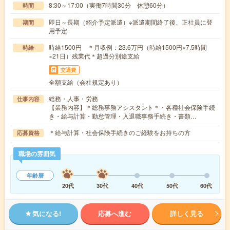
8:30～17:00（実働7時間30分 休憩60分）
時間
即日～長期（紹介予定派遣）※派遣期間終了後、正社員に登
期間
用予定
時給1500円 ＊月収例：23.6万円（時給1500円×7.5時間
時給
×21日）残業代＊超過分別途支給
交通費
全額支給（会社規定あり）
総務・人事・労務
仕事内容
【業務内容】＊総務事務アシスタント＊・各種社会保険手続
き・給与計算・勤怠管理・入退職事務手続き・書類…
＊給与計算・社会保険手続きのご経験をお持ちの方
応募資格
職場の雰囲気
年齢層
20代
30代
40代
50代
60代
気になる!
応募へ進む
詳しく見る