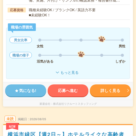
職種未経験OK / ブランクOK / 英語力不要
応募資格
■未経験OK！
職場の雰囲気
男女比率
女性
男性
職場の様子
活気がある
しずか
もっと見る
気になる!
応募へ進む
詳しく見る
派遣会社
株式会社リクルートスタッフィング
未読
掲載日
2026/08/05
NEW
横浜市緑区【週2日～】ホテルライクな高齢者