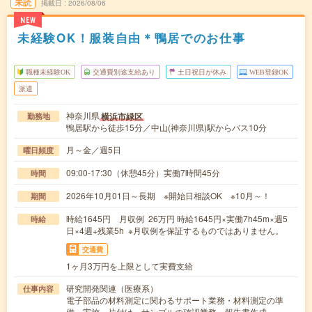
未読
掲載日
2026/08/06
NEW
未経験OK！服装自由＊鴨居でのお仕事
職種未経験OK
交通費別途支給あり
土日祝日が休み
WEB登録OK
派遣
神奈川県
横浜市緑区
勤務地
鴨居駅から徒歩15分／中山(神奈川県)駅からバス10分
月～金／週5日
曜日頻度
09:00-17:30（休憩45分）実働7時間45分
時間
2026年10月01日～長期 ※開始日相談OK ※10月～！
期間
時給1645円 月収例 26万円 時給1645円×実働7h45m×週5
時給
日×4週+残業5h ※月収例を保証するものではありません。
交通費
1ヶ月3万円を上限として実費支給
研究開発関連（医療系）
仕事内容
電子部品の材料測定に関わるサポート業務・材料測定の準
備、実施、片付け・サンプルの確認業務・報告書作成…