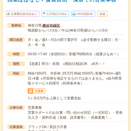
交通費別途支給あり
土日祝日が休み
WEB登録OK
派遣
神奈川県
横浜市緑区
勤務地
鴨居駅からバス5分／中山(神奈川県)駅からバス5分
月～金／週4～5日の間で選択可 ※必ず勤務する曜日：月・
曜日頻度
火・木・金
09:00-17:45（休憩60分）実働7時間45分（残業少なめ！）
時間
【急募】即日～長期 ※開始日相談OK ※8月～！
期間
時給1650円 月収例 25万円 時給1650円×実働7h45m×週5
時給
日×4週 ※月収例を保証するものではありません。※給与即受
取りサービス利用可（利用条件有）
交通費
1ヶ月3万円を上限として実費支給
営業事務
仕事内容
営業サポートのお仕事・問い合わせ対応（一次対応）・受発
注入力・資料作成（見積、請求書等）・庶務業務＊…
ブランクOK / 英語力不要
応募資格