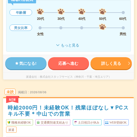
年齢層
20代
30代
40代
50代
60代
男女比率
女性
男性
もっと見る
気になる!
応募へ進む
詳しく見る
派遣会社
株式会社スタッフサービス（神奈川・千葉・埼玉エリア）
未読
掲載日
2026/08/06
NEW
時給2000円！未経験OK！残業ほぼなし▼PCス
キル不要＊中山での営業
職種未経験OK
交通費別途支給あり
土日祝日が休み
WEB登録OK
派遣