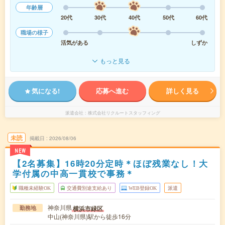
年齢層
20代
30代
40代
50代
60代
職場の様子
活気がある
しずか
もっと見る
気になる!
応募へ進む
詳しく見る
派遣会社
株式会社リクルートスタッフィング
未読
掲載日
2026/08/06
NEW
【2名募集】16時20分定時＊ほぼ残業なし！大
学付属の中高一貫校で事務＊
職種未経験OK
交通費別途支給あり
WEB登録OK
派遣
神奈川県
横浜市緑区
勤務地
中山(神奈川県)駅から徒歩16分