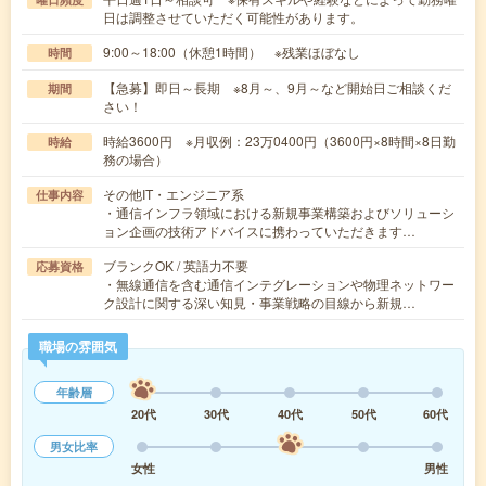
日は調整させていただく可能性があります。
9:00～18:00（休憩1時間） ※残業ほぼなし
時間
【急募】即日～長期 ※8月～、9月～など開始日ご相談くだ
期間
さい！
時給3600円 ※月収例：23万0400円（3600円×8時間×8日勤
時給
務の場合）
その他IT・エンジニア系
仕事内容
・通信インフラ領域における新規事業構築およびソリューシ
ョン企画の技術アドバイスに携わっていただきます…
ブランクOK / 英語力不要
応募資格
・無線通信を含む通信インテグレーションや物理ネットワー
ク設計に関する深い知見・事業戦略の目線から新規…
職場の雰囲気
年齢層
20代
30代
40代
50代
60代
男女比率
女性
男性