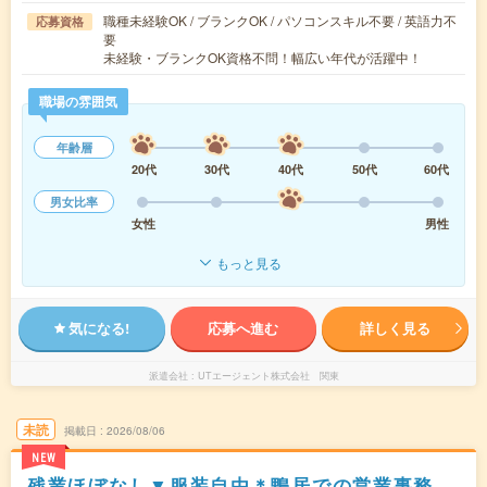
職種未経験OK / ブランクOK / パソコンスキル不要 / 英語力不
応募資格
要
未経験・ブランクOK資格不問！幅広い年代が活躍中！
職場の雰囲気
年齢層
20代
30代
40代
50代
60代
男女比率
女性
男性
もっと見る
気になる!
応募へ進む
詳しく見る
派遣会社
UTエージェント株式会社 関東
未読
掲載日
2026/08/06
NEW
残業ほぼなし▼服装自由＊鴨居での営業事務