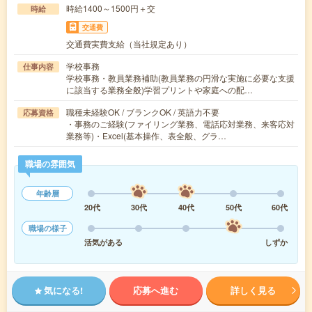
時給1400～1500円＋交
時給
交通費
交通費実費支給（当社規定あり）
学校事務
仕事内容
学校事務・教員業務補助(教員業務の円滑な実施に必要な支援
に該当する業務全般)学習プリントや家庭への配…
職種未経験OK / ブランクOK / 英語力不要
応募資格
・事務のご経験(ファイリング業務、電話応対業務、来客応対
業務等)・Excel(基本操作、表全般、グラ…
職場の雰囲気
年齢層
20代
30代
40代
50代
60代
職場の様子
活気がある
しずか
気になる!
応募へ進む
詳しく見る