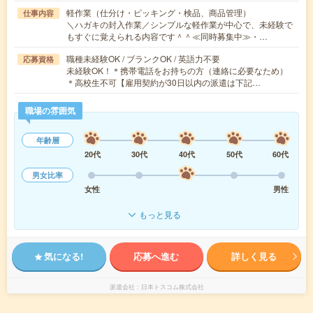
軽作業（仕分け・ピッキング・検品、商品管理）
仕事内容
＼ハガキの封入作業／シンプルな軽作業が中心で、未経験で
もすぐに覚えられる内容です＾＾≪同時募集中≫・…
職種未経験OK / ブランクOK / 英語力不要
応募資格
未経験OK！＊携帯電話をお持ちの方（連絡に必要なため）
＊高校生不可【雇用契約が30日以内の派遣は下記…
職場の雰囲気
年齢層
20代
30代
40代
50代
60代
男女比率
女性
男性
もっと見る
気になる!
応募へ進む
詳しく見る
派遣会社
日本トスコム株式会社