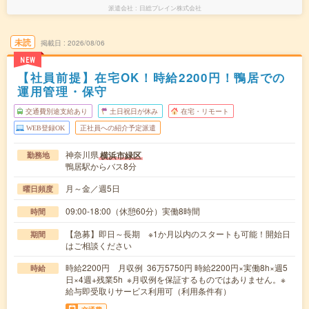
派遣会社
日総ブレイン株式会社
未読
掲載日
2026/08/06
NEW
【社員前提】在宅OK！時給2200円！鴨居での
運用管理・保守
交通費別途支給あり
土日祝日が休み
在宅・リモート
WEB登録OK
正社員への紹介予定派遣
神奈川県
横浜市緑区
勤務地
鴨居駅からバス8分
月～金／週5日
曜日頻度
09:00-18:00（休憩60分）実働8時間
時間
【急募】即日～長期 ※1か月以内のスタートも可能！開始日
期間
はご相談ください
時給2200円 月収例 36万5750円 時給2200円×実働8h×週5
時給
日×4週+残業5h ※月収例を保証するものではありません。※
給与即受取りサービス利用可（利用条件有）