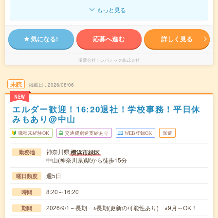
もっと見る
気になる!
応募へ進む
詳しく見る
派遣会社
レバテック株式会社
未読
掲載日
2026/08/06
NEW
エルダー歓迎！16:20退社！学校事務！平日休
みもあり@中山
職種未経験OK
交通費別途支給あり
WEB登録OK
派遣
神奈川県
横浜市緑区
勤務地
中山(神奈川県)駅から徒歩15分
週5日
曜日頻度
8:20～16:20
時間
2026/9/1～長期 ※長期(更新の可能性あり) ※9月～OK！
期間