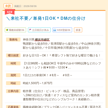
未読
掲載日
2026/08/06
NEW
＼来社不要／単発1日OK＊DMの仕分け
職種未経験OK
土日祝日が休み
WEB登録OK
派遣
神奈川県
横浜市緑区
勤務地
鴨居駅から徒歩5分／長津田駅から徒歩5分／中山(神奈川県)
駅から徒歩5分／十日市場(神奈川県)駅から徒歩5分
好きな日1日～OK！＊希望シフト制で好きな曜日で働ける！
曜日頻度
【1日3時間～も相談OK!】午前中のみや18時以降などのシフ
時間
トあり！シフト例▼9:00～12:00▼…
1日だけの単発OK！＃8月～ ＃9月～
期間
時給1,500円～1,875円
時給
軽作業（仕分け・ピッキング・検品、商品管理）
仕事内容
＼DMの仕分け／快適！オフィスなど室内のカンタン軽作業
書類整理や仕分けなどのシンプルワーク！未経験の…
職種未経験OK / ブランクOK / パソコンスキル不要 / 英語力不
応募資格