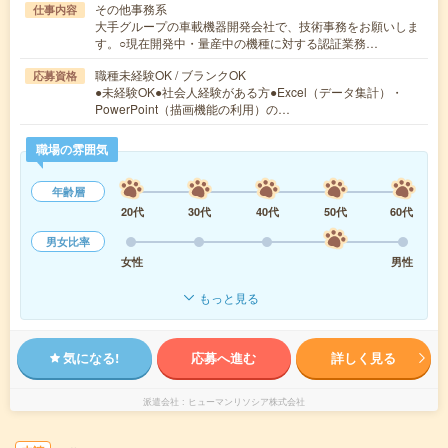
その他事務系
仕事内容
大手グループの車載機器開発会社で、技術事務をお願いしま
す。○現在開発中・量産中の機種に対する認証業務…
職種未経験OK / ブランクOK
応募資格
●未経験OK●社会人経験がある方●Excel（データ集計）・
PowerPoint（描画機能の利用）の…
職場の雰囲気
年齢層
20代
30代
40代
50代
60代
男女比率
女性
男性
もっと見る
気になる!
応募へ進む
詳しく見る
派遣会社
ヒューマンリソシア株式会社