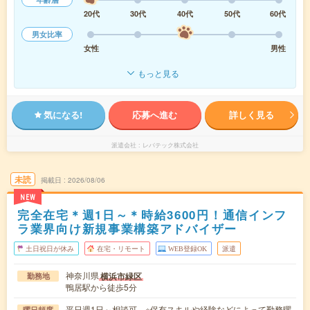
20代
30代
40代
50代
60代
男女比率
女性
男性
もっと見る
気になる!
応募へ進む
詳しく見る
派遣会社
レバテック株式会社
未読
掲載日
2026/08/06
NEW
完全在宅＊週1日～＊時給3600円！通信インフ
ラ業界向け新規事業構築アドバイザー
土日祝日が休み
在宅・リモート
WEB登録OK
派遣
神奈川県
横浜市緑区
勤務地
鴨居駅から徒歩5分
平日週1日～相談可 ※保有スキルや経験などによって勤務曜
曜日頻度