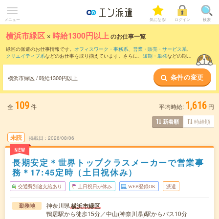
メニュー
気になる!
ログイン
検索
横浜市緑区
×
時給1300円以上
のお仕事一覧
緑区の派遣のお仕事情報です。
オフィスワーク・事務系
、
営業・販売・サービス系
、
クリエイティブ系
などのお仕事を取り揃えています。さらに、
短期
・
単発
などの期間
や、
職種未経験OK
などのこだわり条件で絞り込んでいただけます。
条件の変更
横浜市緑区 / 時給1300円以上
109
1,616
全
件
平均時給:
円
時給順
新着順
未読
掲載日
2026/08/06
NEW
長期安定＊世界トップクラスメーカーで営業事
務＊17:45定時（土日祝休み）
交通費別途支給あり
土日祝日が休み
WEB登録OK
派遣
神奈川県
横浜市緑区
勤務地
鴨居駅から徒歩15分／中山(神奈川県)駅からバス10分