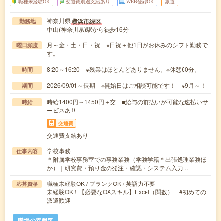
職種未経験OK
交通費別途支給あり
WEB登録OK
派遣
神奈川県
横浜市緑区
勤務地
中山(神奈川県)駅から徒歩16分
月～金・土・日・祝 ※日祝＋他1日がお休みのシフト勤務で
曜日頻度
す。
8:20～16:20 ※残業はほとんどありません。※休憩60分。
時間
2026/09/01～長期 ※開始日はご相談可能です！ ※9月～！
期間
時給1400円～1450円＋交 ■給与の前払いが可能な速払いサ
時給
ービスあり
交通費
交通費支給あり
学校事務
仕事内容
＊附属学校事務室での事務業務（学務学籍＊出張処理業務ほ
か）｜研究費・預り金の発注・確認・システム入力…
職種未経験OK / ブランクOK / 英語力不要
応募資格
未経験OK！【必要なOAスキル】Excel（関数） #初めての
派遣歓迎
職場の雰囲気