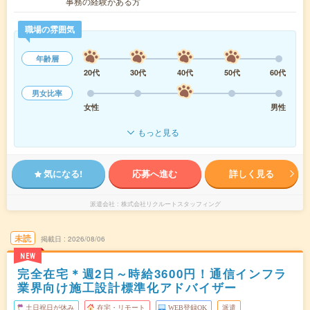
事務の経験がある方
職場の雰囲気
年齢層
20代
30代
40代
50代
60代
男女比率
女性
男性
もっと見る
気になる!
応募へ進む
詳しく見る
派遣会社
株式会社リクルートスタッフィング
未読
掲載日
2026/08/06
NEW
完全在宅＊週2日～時給3600円！通信インフラ
業界向け施工設計標準化アドバイザー
土日祝日が休み
在宅・リモート
WEB登録OK
派遣