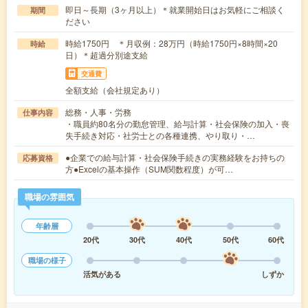
即日～長期（3ヶ月以上）＊就業開始日はお気軽にご相談く
期間
ださい
時給1750円 ＊月収例：28万円（時給1750円×8時間×20
時給
日）＊超過分別途支給
交通費
全額支給（会社規定あり）
総務・人事・労務
仕事内容
・職員約80名分の勤怠管理、給与計算・社会保険の加入・喪
失手続き対応・社労士との各種連携、やり取り・…
●企業での給与計算・社会保険手続きの実務経験をお持ちの
応募資格
方●Excelの基本操作（SUM関数程度）が可…
職場の雰囲気
年齢層
20代
30代
40代
50代
60代
職場の様子
活気がある
しずか