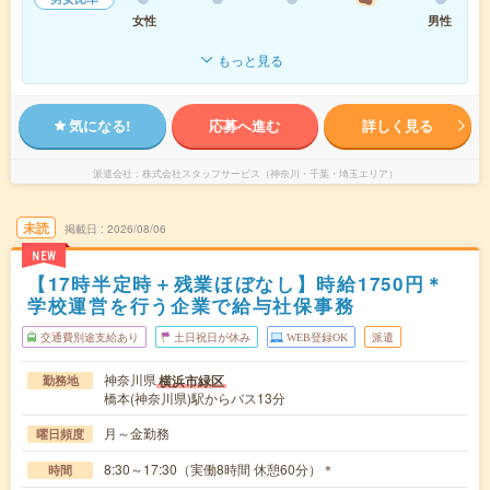
女性
男性
もっと見る
気になる!
応募へ進む
詳しく見る
派遣会社
株式会社スタッフサービス（神奈川・千葉・埼玉エリア）
未読
掲載日
2026/08/06
NEW
【17時半定時＋残業ほぼなし】時給1750円＊
学校運営を行う企業で給与社保事務
交通費別途支給あり
土日祝日が休み
WEB登録OK
派遣
神奈川県
横浜市緑区
勤務地
橋本(神奈川県)駅からバス13分
月～金勤務
曜日頻度
8:30～17:30（実働8時間 休憩60分）＊
時間