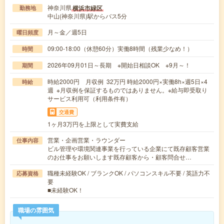
神奈川県
横浜市緑区
勤務地
中山(神奈川県)駅からバス5分
月～金／週5日
曜日頻度
09:00-18:00（休憩60分）実働8時間（残業少なめ！）
時間
2026年09月01日～長期 ※開始日相談OK ※9月～！
期間
時給2000円 月収例 32万円 時給2000円×実働8h×週5日×4
時給
週 ※月収例を保証するものではありません。※給与即受取り
サービス利用可（利用条件有）
交通費
1ヶ月3万円を上限として実費支給
営業・企画営業・ラウンダー
仕事内容
ビル管理や環境関連事業を行っている企業にて既存顧客営業
のお仕事をお願いします既存顧客から・顧客問合せ…
職種未経験OK / ブランクOK / パソコンスキル不要 / 英語力不
応募資格
要
■未経験OK！
職場の雰囲気