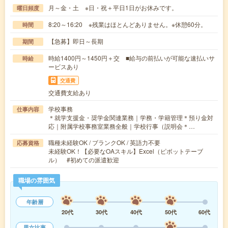
月～金・土 ※日・祝＋平日1日がお休みです。
曜日頻度
8:20～16:20 ※残業はほとんどありません。※休憩60分。
時間
【急募】即日～長期
期間
時給1400円～1450円＋交 ■給与の前払いが可能な速払いサ
時給
ービスあり
交通費
交通費支給あり
学校事務
仕事内容
＊就学支援金・奨学金関連業務｜学務・学籍管理＊預り金対
応｜附属学校事務室業務全般｜学校行事（説明会＊…
職種未経験OK / ブランクOK / 英語力不要
応募資格
未経験OK！【必要なOAスキル】Excel（ピボットテーブ
ル） #初めての派遣歓迎
職場の雰囲気
年齢層
20代
30代
40代
50代
60代
男女比率