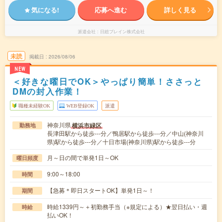
気になる!
応募へ進む
詳しく見る
派遣会社
日総ブレイン株式会社
未読
掲載日
2026/08/06
NEW
＜好きな曜日でOK＞やっぱり簡単！ささっと
DMの封入作業！
職種未経験OK
WEB登録OK
派遣
神奈川県
横浜市緑区
勤務地
長津田駅から徒歩---分／鴨居駅から徒歩---分／中山(神奈川
県)駅から徒歩---分／十日市場(神奈川県)駅から徒歩---分
月～日の間で単発1日～OK
曜日頻度
9:00～18:00
時間
【急募＊即日スタートOK】単発1日～！
期間
時給1339円～＋初勤務手当（※規定による）★翌日払い・週
時給
払いOK！