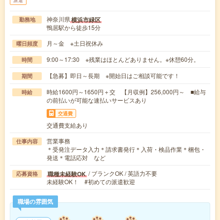
神奈川県
横浜市緑区
勤務地
鴨居駅から徒歩15分
月～金 ※土日祝休み
曜日頻度
9:00～17:30 ※残業はほとんどありません。※休憩60分。
時間
【急募】即日～長期 ※開始日はご相談可能です！
期間
時給1600円～1650円＋交 【月収例】256,000円～ ■給与
時給
の前払いが可能な速払いサービスあり
交通費
交通費支給あり
営業事務
仕事内容
＊受発注データ入力＊請求書発行＊入荷・検品作業＊梱包・
発送＊電話応対 など
/ ブランクOK / 英語力不要
職種未経験OK
応募資格
未経験OK！ #初めての派遣歓迎
職場の雰囲気