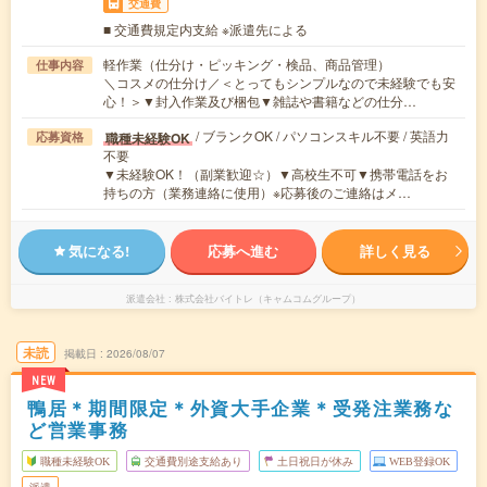
交通費
■ 交通費規定内支給 ※派遣先による
軽作業（仕分け・ピッキング・検品、商品管理）
仕事内容
＼コスメの仕分け／＜とってもシンプルなので未経験でも安
心！＞▼封入作業及び梱包▼雑誌や書籍などの仕分…
/ ブランクOK / パソコンスキル不要 / 英語力
職種未経験OK
応募資格
不要
▼未経験OK！（副業歓迎☆）▼高校生不可▼携帯電話をお
持ちの方（業務連絡に使用）※応募後のご連絡はメ…
気になる!
応募へ進む
詳しく見る
派遣会社
株式会社バイトレ（キャムコムグループ）
未読
掲載日
2026/08/07
NEW
鴨居＊期間限定＊外資大手企業＊受発注業務な
ど営業事務
職種未経験OK
交通費別途支給あり
土日祝日が休み
WEB登録OK
派遣