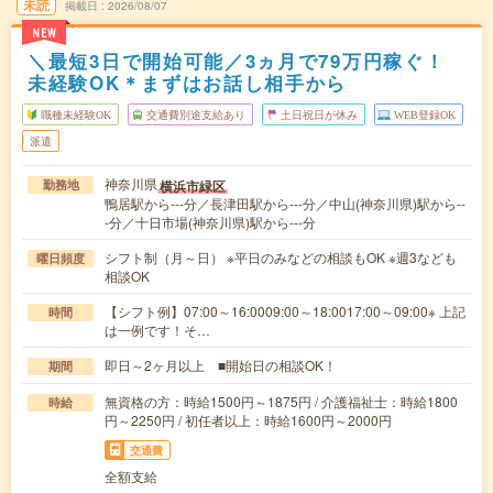
未読
掲載日
2026/08/07
NEW
＼最短3日で開始可能／3ヵ月で79万円稼ぐ！
未経験OK＊まずはお話し相手から
職種未経験OK
交通費別途支給あり
土日祝日が休み
WEB登録OK
派遣
神奈川県
横浜市緑区
勤務地
鴨居駅から---分／長津田駅から---分／中山(神奈川県)駅から--
-分／十日市場(神奈川県)駅から---分
シフト制（月～日） ※平日のみなどの相談もOK ※週3なども
曜日頻度
相談OK
【シフト例】07:00～16:0009:00～18:0017:00～09:00※ 上記
時間
は一例です！そ…
即日～2ヶ月以上 ■開始日の相談OK！
期間
無資格の方：時給1500円～1875円 / 介護福祉士：時給1800
時給
円～2250円 / 初任者以上：時給1600円～2000円
交通費
全額支給