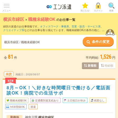
メニュー
気になる!
ログイン
検索
横浜市緑区
×
職種未経験OK
のお仕事一覧
緑区の派遣のお仕事情報です。
オフィスワーク・事務系
、
営業・販売・サービス系
、
クリエイティブ系
などのお仕事を取り揃えています。職種未経験OKの条件の他に、
交
通費別途支給あり
、
友だちと一緒の応募OK
、
残業なし
などのこだわり条件も取り揃え
ています。
条件の変更
横浜市緑区 / 職種未経験OK
81
1,526
全
件
平均時給:
円
時給順
新着順
未読
掲載日
2026/08/07
NEW
8月～OK！＼好きな時間曜日で働ける／電話面
談OK！病院での生活サポ
職種未経験OK
交通費別途支給あり
土日祝日が休み
残業なし
WEB登録OK
派遣
神奈川県
横浜市緑区
勤務地