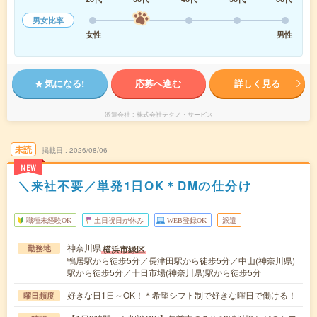
男女比率
女性
男性
気になる!
応募へ進む
詳しく見る
派遣会社
株式会社テクノ・サービス
未読
掲載日
2026/08/06
NEW
＼来社不要／単発1日OK＊DMの仕分け
職種未経験OK
土日祝日が休み
WEB登録OK
派遣
神奈川県
横浜市緑区
勤務地
鴨居駅から徒歩5分／長津田駅から徒歩5分／中山(神奈川県)
駅から徒歩5分／十日市場(神奈川県)駅から徒歩5分
好きな日1日～OK！＊希望シフト制で好きな曜日で働ける！
曜日頻度