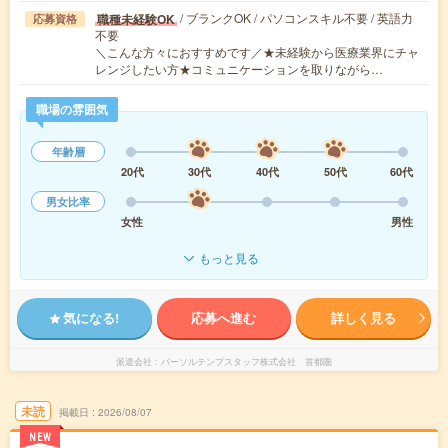
/ ブランクOK / パソコンスキル不要 / 英語力
職種未経験OK
応募資格
不要
＼こんな方々におすすめです／★未経験から医療業界にチャ
レンジしたい方★コミュニケーションを取りながら…
職場の雰囲気
年齢層
20代
30代
40代
50代
60代
男女比率
女性
男性
もっと見る
気になる!
応募へ進む
詳しく見る
派遣会社
パーソルテンプスタッフ株式会社 首都圏
未読
掲載日
2026/08/07
NEW