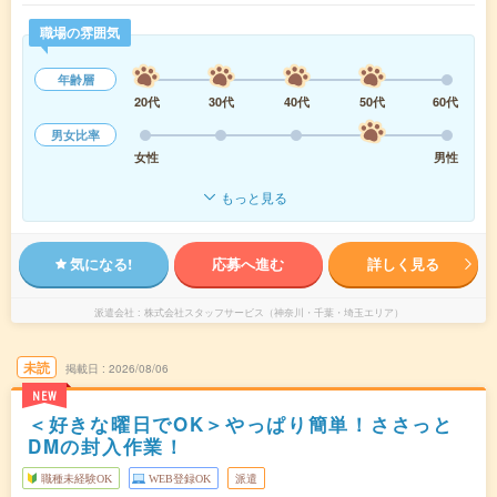
職場の雰囲気
年齢層
20代
30代
40代
50代
60代
男女比率
女性
男性
もっと見る
気になる!
応募へ進む
詳しく見る
派遣会社
株式会社スタッフサービス（神奈川・千葉・埼玉エリア）
未読
掲載日
2026/08/06
NEW
＜好きな曜日でOK＞やっぱり簡単！ささっと
DMの封入作業！
職種未経験OK
WEB登録OK
派遣