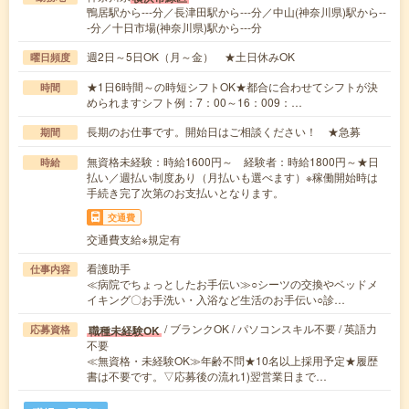
鴨居駅から---分／長津田駅から---分／中山(神奈川県)駅から--
-分／十日市場(神奈川県)駅から---分
週2日～5日OK（月～金） ★土日休みOK
曜日頻度
★1日6時間～の時短シフトOK★都合に合わせてシフトが決
時間
められますシフト例：7：00～16：009：…
長期のお仕事です。開始日はご相談ください！ ★急募
期間
無資格未経験：時給1600円～ 経験者：時給1800円～★日
時給
払い／週払い制度あり（月払いも選べます）※稼働開始時は
手続き完了次第のお支払いとなります。
交通費
交通費支給※規定有
看護助手
仕事内容
≪病院でちょっとしたお手伝い≫○シーツの交換やベッドメ
イキング〇お手洗い・入浴など生活のお手伝い○診…
/ ブランクOK / パソコンスキル不要 / 英語力
職種未経験OK
応募資格
不要
≪無資格・未経験OK≫年齢不問★10名以上採用予定★履歴
書は不要です。▽応募後の流れ1)翌営業日まで…