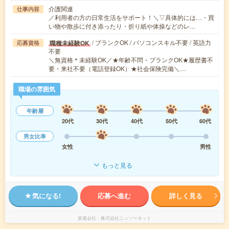
介護関連
仕事内容
／利用者の方の日常生活をサポート！＼▽具体的には…・買
い物や散歩に付き添ったり・折り紙や体操などのレ…
/ ブランクOK / パソコンスキル不要 / 英語力
職種未経験OK
応募資格
不要
＼無資格＊未経験OK／★年齢不問・ブランクOK★履歴書不
要・来社不要（電話登録OK）★社会保険完備＼…
職場の雰囲気
年齢層
20代
30代
40代
50代
60代
男女比率
女性
男性
もっと見る
気になる!
応募へ進む
詳しく見る
派遣会社
株式会社ニッソーネット