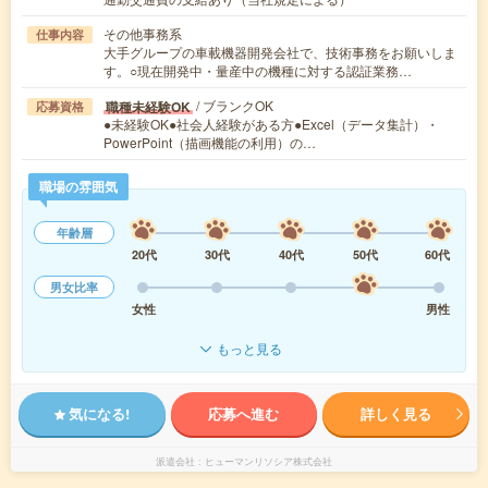
その他事務系
仕事内容
大手グループの車載機器開発会社で、技術事務をお願いしま
す。○現在開発中・量産中の機種に対する認証業務…
/ ブランクOK
職種未経験OK
応募資格
●未経験OK●社会人経験がある方●Excel（データ集計）・
PowerPoint（描画機能の利用）の…
職場の雰囲気
年齢層
20代
30代
40代
50代
60代
男女比率
女性
男性
もっと見る
気になる!
応募へ進む
詳しく見る
派遣会社
ヒューマンリソシア株式会社