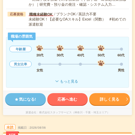
か）｜研究費・預り金の発注・確認・システム入力…
/ ブランクOK / 英語力不要
職種未経験OK
応募資格
未経験OK！【必要なOAスキル】Excel（関数） #初めての
派遣歓迎
職場の雰囲気
年齢層
20代
30代
40代
50代
60代
男女比率
女性
男性
もっと見る
気になる!
応募へ進む
詳しく見る
派遣会社
株式会社スタッフサービス（神奈川・千葉・埼玉エリア）
未読
掲載日
2026/08/06