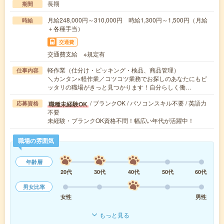
長期
期間
月給248,000円～310,000円 時給1,300円～1,500円（月給
時給
＋各種手当）
交通費
交通費支給 ※規定有
軽作業（仕分け・ピッキング・検品、商品管理）
仕事内容
＼カンタン×軽作業／コツコツ業務でお探しのあなたにもピ
ッタリの職場がきっと見つかります！自分らしく働…
/ ブランクOK / パソコンスキル不要 / 英語力
職種未経験OK
応募資格
不要
未経験・ブランクOK資格不問！幅広い年代が活躍中！
職場の雰囲気
年齢層
20代
30代
40代
50代
60代
男女比率
女性
男性
もっと見る