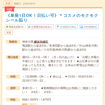
未読
掲載日
2026/08/07
NEW
《単発1日OK！日払い可》＊コスメのモクモク
シール貼り
職種未経験OK
交通費別途支給あり
土日祝日が休み
WEB登録OK
派遣
神奈川県
横浜市緑区
勤務地
鴨居駅から徒歩5分／長津田駅から徒歩5分／中山(神奈川県)
駅から徒歩5分／十日市場(神奈川県)駅から徒歩5分
週0日～/月1日～OK！ （月～日のあいだ） ★「火曜と木曜の
曜日頻度
午後だけ」など色々な働き方ができます！ ★お仕事ゼロの週
があっても大丈夫。 働きたい日、お休みの希望はお気軽にご
相談ください！
＜1日3時間～OK！＞▼ 例えば… ▼15:00～18:0015:00～
時間
22:0017:00～22:…
単発1日～！ ★勤務開始日や期間はお気軽にご相談くださ
期間
い！ ＃8月～ ＃9月～
時給1,500円～1,875円
時給