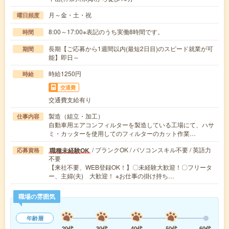
月～金・土・祝
曜日頻度
8:00～17:00※表記のうち実働8時間です。
時間
長期【ご応募から1週間以内(最短2日目)のスピード就業が可
期間
能】即日～
時給1250円
時給
交通費
交通費支給有り
製造（組立・加工）
仕事内容
自動車用エアコンフィルターを製造している工場にて、ハサ
ミ・カッターを使用してのフィルターのカット作業…
/ ブランクOK / パソコンスキル不要 / 英語力
職種未経験OK
応募資格
不要
【来社不要、WEB登録OK！】〇未経験大歓迎！〇フリータ
ー、主婦(夫) 大歓迎！ ※お仕事の掛け持ち…
職場の雰囲気
年齢層
20代
30代
40代
50代
60代