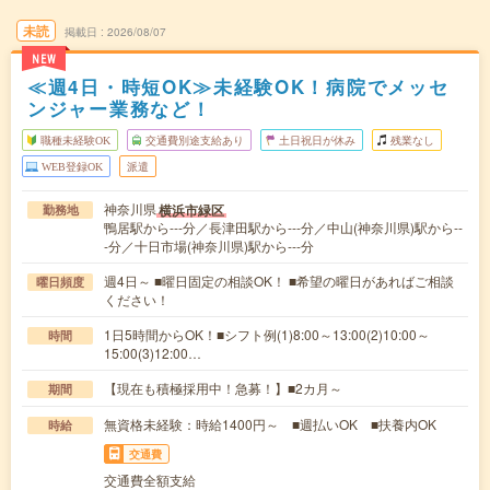
未読
掲載日
2026/08/07
NEW
≪週4日・時短OK≫未経験OK！病院でメッセ
ンジャー業務など！
職種未経験OK
交通費別途支給あり
土日祝日が休み
残業なし
WEB登録OK
派遣
神奈川県
横浜市緑区
勤務地
鴨居駅から---分／長津田駅から---分／中山(神奈川県)駅から--
-分／十日市場(神奈川県)駅から---分
週4日～ ■曜日固定の相談OK！ ■希望の曜日があればご相談
曜日頻度
ください！
1日5時間からOK！■シフト例(1)8:00～13:00(2)10:00～
時間
15:00(3)12:00…
【現在も積極採用中！急募！】■2カ月～
期間
無資格未経験：時給1400円～ ■週払いOK ■扶養内OK
時給
交通費
交通費全額支給