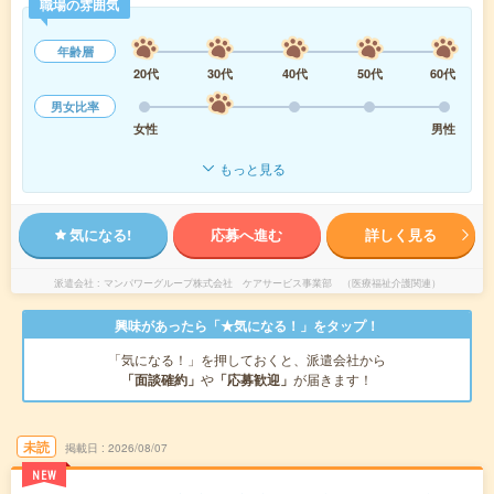
職場の雰囲気
年齢層
20代
30代
40代
50代
60代
男女比率
女性
男性
もっと見る
気になる!
応募へ進む
詳しく見る
派遣会社
マンパワーグループ株式会社 ケアサービス事業部 （医療福祉介護関連）
興味があったら「★気になる！」をタップ！
「気になる！」を押しておくと、派遣会社から
「面談確約」
や
「応募歓迎」
が届きます！
未読
掲載日
2026/08/07
NEW