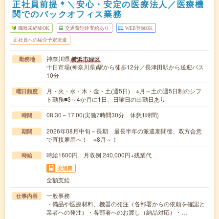
正社員前提＊＼安心・安定の医療法人／医療機
関でのバックオフィス業務
職種未経験OK
交通費別途支給あり
WEB登録OK
正社員への紹介予定派遣
神奈川県
横浜市緑区
勤務地
十日市場(神奈川県)駅から徒歩12分／長津田駅から送迎バス
10分
月・火・水・木・金・土(週5日) ※月～土の週5日制のシフ
曜日頻度
ト勤務■3～4か月に1日、日曜日の出勤日あり
08:30～17:00(実働7時間30分 休憩1時間)
時間
2026年08月中旬～長期 最長半年の派遣期間後、双方合意
期間
で直接雇用へ！ ※8月～！
時給1600円 月収例 240,000円+残業代
時給
交通費
全額支給
一般事務
仕事内容
・備品や医療材料、機器の発注（各部署からの依頼を確認と
業者への発注）・各部署へのお渡し（納品対応）・…