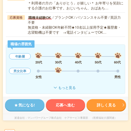
＊利用者の方の「ありがとう」が嬉しい＊ お年寄りを笑顔に
する介護のお仕事です。おじいちゃん、おばあち…
/ ブランクOK / パソコンスキル不要 / 英語力
職種未経験OK
応募資格
不要
無資格・未経験OK年齢不問★10名以上採用予定★履歴書・
志望動機は不要です →電話インタビューでOK…
職場の雰囲気
年齢層
20代
30代
40代
50代
60代
男女比率
女性
男性
もっと見る
気になる!
応募へ進む
詳しく見る
派遣会社
マンパワーグループ株式会社 ケアサービス事業部 （医療福祉介護関連）