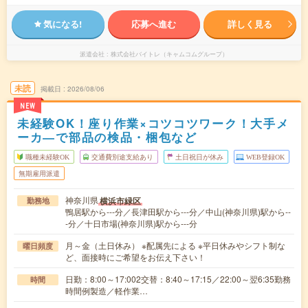
気になる!
応募へ進む
詳しく見る
派遣会社
株式会社バイトレ（キャムコムグループ）
未読
掲載日
2026/08/06
NEW
未経験OK！座り作業×コツコツワーク！大手メ
ーカ―で部品の検品・梱包など
職種未経験OK
交通費別途支給あり
土日祝日が休み
WEB登録OK
無期雇用派遣
神奈川県
横浜市緑区
勤務地
鴨居駅から---分／長津田駅から---分／中山(神奈川県)駅から--
-分／十日市場(神奈川県)駅から---分
月～金（土日休み） ※配属先による ※平日休みやシフト制な
曜日頻度
ど、面接時にご希望をお伝え下さい！
日勤：8:00～17:002交替：8:40～17:15／22:00～翌6:35勤務
時間
時間例製造／軽作業…