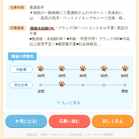
看護助手
仕事内容
▼病院の一般病棟にて看護師さんのサポート！具体的に
は、・器具の洗浄・ベットメイキングやシーツ交換・移…
/ ブランクOK / パソコンスキル不要 / 英語力
職種未経験OK
応募資格
不要
■無資格・未経験OK！■年齢・学歴不問！ブランクOK!■10名
以上採用予定！■履歴書不要■社会保険完…
職場の雰囲気
年齢層
20代
30代
40代
50代
60代
男女比率
女性
男性
もっと見る
気になる!
応募へ進む
詳しく見る
派遣会社
日研トータルソーシング株式会社 メディカルケア事業部