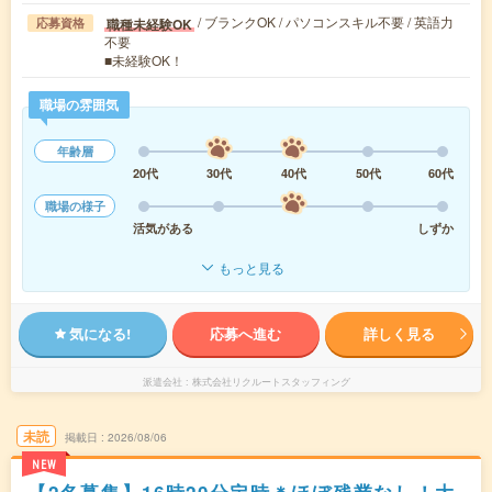
/ ブランクOK / パソコンスキル不要 / 英語力
職種未経験OK
応募資格
不要
■未経験OK！
職場の雰囲気
年齢層
20代
30代
40代
50代
60代
職場の様子
活気がある
しずか
もっと見る
気になる!
応募へ進む
詳しく見る
派遣会社
株式会社リクルートスタッフィング
未読
掲載日
2026/08/06
NEW
【2名募集】16時20分定時＊ほぼ残業なし！大