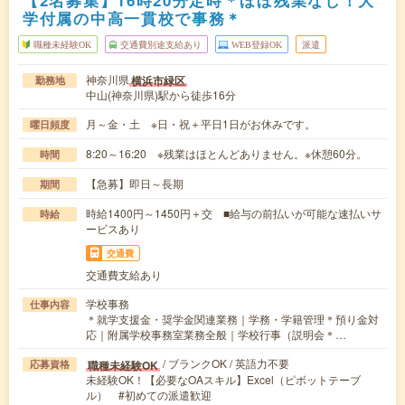
学付属の中高一貫校で事務＊
職種未経験OK
交通費別途支給あり
WEB登録OK
派遣
神奈川県
横浜市緑区
勤務地
中山(神奈川県)駅から徒歩16分
月～金・土 ※日・祝＋平日1日がお休みです。
曜日頻度
8:20～16:20 ※残業はほとんどありません。※休憩60分。
時間
【急募】即日～長期
期間
時給1400円～1450円＋交 ■給与の前払いが可能な速払いサ
時給
ービスあり
交通費
交通費支給あり
学校事務
仕事内容
＊就学支援金・奨学金関連業務｜学務・学籍管理＊預り金対
応｜附属学校事務室業務全般｜学校行事（説明会＊…
/ ブランクOK / 英語力不要
職種未経験OK
応募資格
未経験OK！【必要なOAスキル】Excel（ピボットテーブ
ル） #初めての派遣歓迎