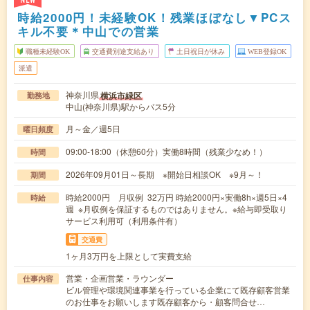
NEW
時給2000円！未経験OK！残業ほぼなし▼PCス
キル不要＊中山での営業
職種未経験OK
交通費別途支給あり
土日祝日が休み
WEB登録OK
派遣
神奈川県
横浜市緑区
勤務地
中山(神奈川県)駅からバス5分
月～金／週5日
曜日頻度
09:00-18:00（休憩60分）実働8時間（残業少なめ！）
時間
2026年09月01日～長期 ※開始日相談OK ※9月～！
期間
時給2000円 月収例 32万円 時給2000円×実働8h×週5日×4
時給
週 ※月収例を保証するものではありません。※給与即受取り
サービス利用可（利用条件有）
交通費
1ヶ月3万円を上限として実費支給
営業・企画営業・ラウンダー
仕事内容
ビル管理や環境関連事業を行っている企業にて既存顧客営業
のお仕事をお願いします既存顧客から・顧客問合せ…