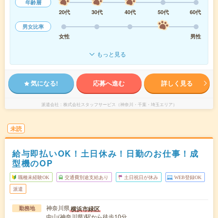
年齢層
20代
30代
40代
50代
60代
男女比率
女性
男性
もっと見る
気になる!
応募へ進む
詳しく見る
派遣会社
株式会社スタッフサービス（神奈川・千葉・埼玉エリア）
未読
給与即払いOK！土日休み！日勤のお仕事！成
型機のOP
職種未経験OK
交通費別途支給あり
土日祝日が休み
WEB登録OK
派遣
神奈川県
横浜市緑区
勤務地
中山(神奈川県)駅から徒歩10分