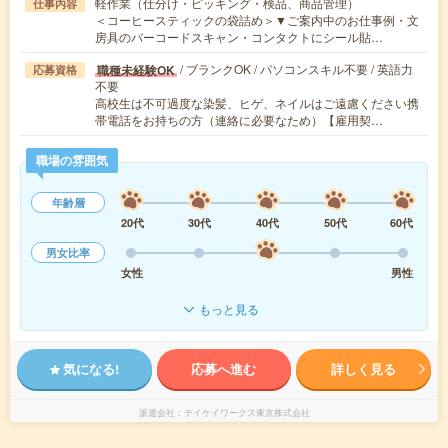
軽作業（仕分け・ピッキング・検品、商品管理）
仕事内容
＜コーヒースティックの袋詰め＞▼ご案内中のお仕事例・文
房具のバーコードスキャン・コンタクトにシール貼…
/ ブランクOK / パソコンスキル不要 / 英語力
職種未経験OK
応募資格
不要
高校生は不可過度な染髪、ヒゲ、ネイルはご遠慮ください携
帯電話をお持ちの方（連絡に必要なため）【雇用契…
職場の雰囲気
年齢層
20代
30代
40代
50代
60代
男女比率
女性
男性
もっと見る
気になる!
応募へ進む
詳しく見る
派遣会社
テイケイワークス東京株式会社