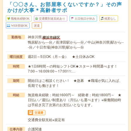
「〇〇さん、お部屋寒くないですか？」その声
かけが大事＊高齢者サポ
職種未経験OK
交通費別途支給あり
土日祝日が休み
残業なし
WEB登録OK
派遣
神奈川県
横浜市緑区
勤務地
鴨居駅から---分／長津田駅から---分／中山(神奈川県)駅から--
-分／十日市場(神奈川県)駅から---分
週2日～5日OK（月～金） ★土日休みOK
曜日頻度
★1日6時間～の時短シフトOK★スタート時間選べます！
時間
7:00～16:009:00～17:0011:…
開始日はご相談ください！ ★急募 ★職場が気に入れば、
期間
長期でも働けます！
無資格未経験：時給1600円～ 経験者：時給1800円～ ★
時給
日払い／週払い制度あり（月払いも選べます）※稼働開始時
は手続き完了次第のお支払いとなります。
交通費
交通費全額支給※規定有
介護関連
仕事内容