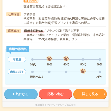
交通費
交通費実費支給（当社規定あり）
学校事務
仕事内容
学校事務・教員業務補助(教員業務の円滑な実施に必要な支援
に該当する業務全般)学習プリントや家庭への配…
/ ブランクOK / 英語力不要
職種未経験OK
応募資格
・事務のご経験(ファイリング業務、電話応対業務、来客応対
業務等)・Excel(基本操作、表全般、グラ…
職場の雰囲気
年齢層
20代
30代
40代
50代
60代
職場の様子
活気がある
しずか
気になる!
応募へ進む
詳しく見る
派遣会社
マンパワーグループ株式会社