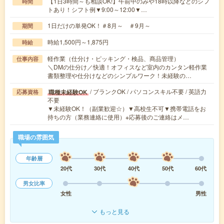
【1日3時間～も相談OK!】午前中のみや18時以降などのシフ
時間
トあり！シフト例▼9:00～12:00▼…
1日だけの単発OK！＃8月～ ＃9月～
期間
時給1,500円～1,875円
時給
軽作業（仕分け・ピッキング・検品、商品管理）
仕事内容
＼DMの仕分け／快適！オフィスなど室内のカンタン軽作業
書類整理や仕分けなどのシンプルワーク！未経験の…
/ ブランクOK / パソコンスキル不要 / 英語力
職種未経験OK
応募資格
不要
▼未経験OK！（副業歓迎☆）▼高校生不可▼携帯電話をお
持ちの方（業務連絡に使用）※応募後のご連絡はメ…
職場の雰囲気
年齢層
20代
30代
40代
50代
60代
男女比率
女性
男性
もっと見る