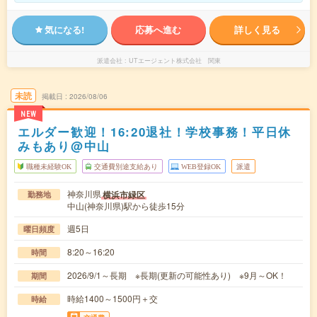
気になる!
応募へ進む
詳しく見る
派遣会社
UTエージェント株式会社 関東
未読
掲載日
2026/08/06
NEW
エルダー歓迎！16:20退社！学校事務！平日休
みもあり@中山
職種未経験OK
交通費別途支給あり
WEB登録OK
派遣
神奈川県
横浜市緑区
勤務地
中山(神奈川県)駅から徒歩15分
週5日
曜日頻度
8:20～16:20
時間
2026/9/1～長期 ※長期(更新の可能性あり) ※9月～OK！
期間
時給1400～1500円＋交
時給