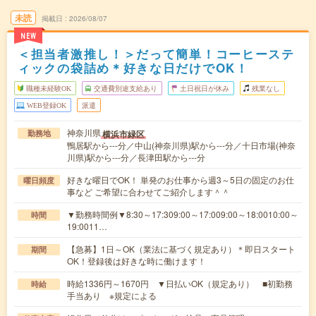
未読
掲載日
2026/08/07
NEW
＜担当者激推し！＞だって簡単！コーヒーステ
ィックの袋詰め＊好きな日だけでOK！
職種未経験OK
交通費別途支給あり
土日祝日が休み
残業なし
WEB登録OK
派遣
神奈川県
横浜市緑区
勤務地
鴨居駅から---分／中山(神奈川県)駅から---分／十日市場(神奈
川県)駅から---分／長津田駅から---分
好きな曜日でOK！ 単発のお仕事から週3～5日の固定のお仕
曜日頻度
事など ご希望に合わせてご紹介します＾＾
▼勤務時間例▼8:30～17:309:00～17:009:00～18:0010:00～
時間
19:0011…
【急募】1日～OK（業法に基づく規定あり）＊即日スタート
期間
OK！登録後は好きな時に働けます！
時給1336円～1670円 ▼日払いOK（規定あり） ■初勤務
時給
手当あり ※規定による