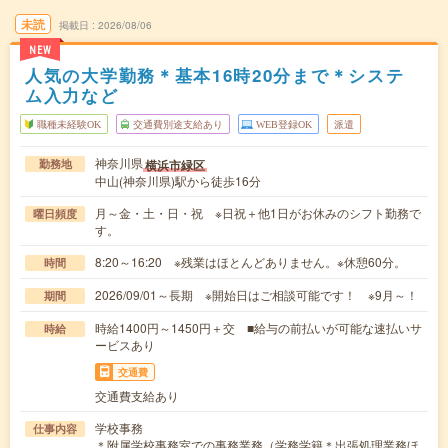
未読
掲載日
2026/08/06
NEW
人気の大学勤務＊基本16時20分まで＊システ
ム入力など
職種未経験OK
交通費別途支給あり
WEB登録OK
派遣
神奈川県
横浜市緑区
勤務地
中山(神奈川県)駅から徒歩16分
月～金・土・日・祝 ※日祝＋他1日がお休みのシフト勤務で
曜日頻度
す。
8:20～16:20 ※残業はほとんどありません。※休憩60分。
時間
2026/09/01～長期 ※開始日はご相談可能です！ ※9月～！
期間
時給1400円～1450円＋交 ■給与の前払いが可能な速払いサ
時給
ービスあり
交通費
交通費支給あり
学校事務
仕事内容
＊附属学校事務室での事務業務（学務学籍＊出張処理業務ほ