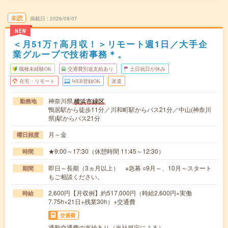
未読
掲載日
2026/08/07
NEW
＜月51万↑高月収！＞リモート週1日／大手企
業グループで技術事務＊。
職種未経験OK
交通費別途支給あり
土日祝日が休み
在宅・リモート
WEB登録OK
派遣
神奈川県
横浜市緑区
勤務地
鴨居駅から徒歩11分／川和町駅からバス21分／中山(神奈川
県)駅からバス21分
月～金
曜日頻度
★9:00～17:30（休憩時間 11:45～12:30）
時間
即日～長期（3ヵ月以上） ※急募 ○9月～、10月～スタート
期間
もご相談ください。
2,600円【月収例】約517,000円（時給2,600円×実働
時給
7.75h×21日+残業30h）+交通費
交通費
通勤交通費の支給あり（当社規定による）