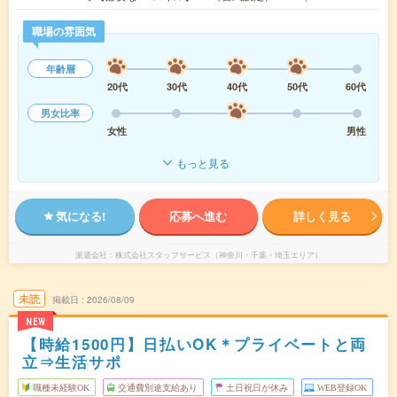
職場の雰囲気
年齢層
20代
30代
40代
50代
60代
男女比率
女性
男性
もっと見る
気になる!
応募へ進む
詳しく見る
派遣会社
株式会社スタッフサービス（神奈川・千葉・埼玉エリア）
未読
掲載日
2026/08/09
NEW
【時給1500円】日払いOK＊プライベートと両
立⇒生活サポ
職種未経験OK
交通費別途支給あり
土日祝日が休み
WEB登録OK