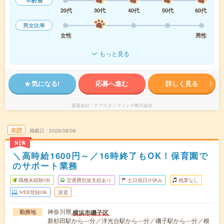
年齢層
20代
30代
40代
50代
60代
男女比率
女性
男性
もっと見る
気になる!
応募へ進む
詳しく見る
派遣会社
ケアスタッフィング株式会社
未読
掲載日
2026/08/08
NEW
＼高時給1600円～／16時終了もOK！保育園で
のサポート業務
職種未経験OK
交通費別途支給あり
土日祝日が休み
残業なし
WEB登録OK
派遣
神奈川県
横浜市磯子区
勤務地
新杉田駅から---分／洋光台駅から---分／磯子駅から---分／根