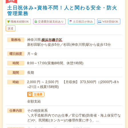
NEW
土日祝休み×資格不問！人と関わる安全・防火
管理業務
職種未経験OK
交通費別途支給あり
土日祝日が休み
WEB登録OK
派遣
神奈川県
横浜市磯子区
勤務地
新杉田駅から徒歩5分／杉田(神奈川県)駅から徒歩13分
月～金
曜日頻度
8:00～17:00(実働8時間、休憩1時間)
時間
長期
期間
2,000 円 ～ 2,500 円 【月収例】 373,500円（(2000円×8ｈ
時給
×21日＋残業15時間)
交通費
全額支給
その他技術系
仕事内容
＼大手造船所内でのお仕事／官公庁船(防衛省・海上保安庁な
ど)や、民間船(タンカー)の修理作業に伴う、…