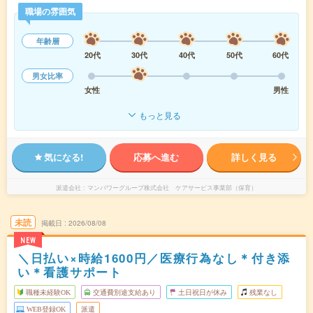
職場の雰囲気
年齢層
20代
30代
40代
50代
60代
男女比率
女性
男性
もっと見る
気になる!
応募へ進む
詳しく見る
派遣会社
マンパワーグループ株式会社 ケアサービス事業部（保育）
未読
掲載日
2026/08/08
NEW
＼日払い×時給1600円／医療行為なし＊付き添
い＊看護サポート
職種未経験OK
交通費別途支給あり
土日祝日が休み
残業なし
WEB登録OK
派遣