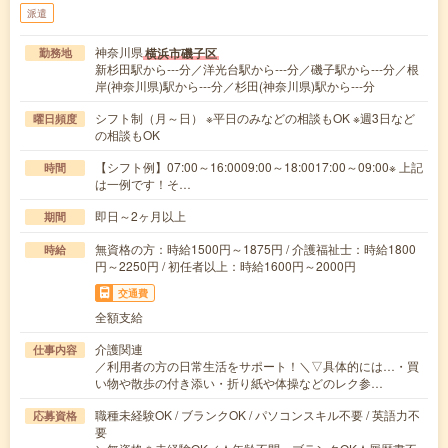
派遣
神奈川県
横浜市磯子区
勤務地
新杉田駅から---分／洋光台駅から---分／磯子駅から---分／根
岸(神奈川県)駅から---分／杉田(神奈川県)駅から---分
シフト制（月～日） ※平日のみなどの相談もOK ※週3日など
曜日頻度
の相談もOK
【シフト例】07:00～16:0009:00～18:0017:00～09:00※ 上記
時間
は一例です！そ…
即日～2ヶ月以上
期間
無資格の方：時給1500円～1875円 / 介護福祉士：時給1800
時給
円～2250円 / 初任者以上：時給1600円～2000円
交通費
全額支給
介護関連
仕事内容
／利用者の方の日常生活をサポート！＼▽具体的には…・買
い物や散歩の付き添い・折り紙や体操などのレク参…
職種未経験OK / ブランクOK / パソコンスキル不要 / 英語力不
応募資格
要