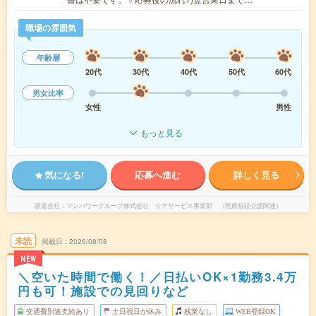
職場の雰囲気
年齢層
20代
30代
40代
50代
60代
男女比率
女性
男性
もっと見る
気になる!
応募へ進む
詳しく見る
派遣会社
マンパワーグループ株式会社 ケアサービス事業部 （医療福祉介護関連）
未読
掲載日
2026/08/08
NEW
＼空いた時間で働く！／日払いOK×1勤務3.4万
円も可！施設での見回りなど
交通費別途支給あり
土日祝日が休み
残業なし
WEB登録OK