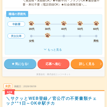
＼無資格＊未経験OK／★年齢不問・ブランクOK★履歴書不
要・来社不要（電話登録OK）★社会保険完備＼…
職場の雰囲気
年齢層
20代
30代
40代
50代
60代
男女比率
女性
男性
もっと見る
気になる!
応募へ進む
詳しく見る
派遣会社
株式会社ニッソーネット
未読
掲載日
2026/08/09
NEW
＼サクッとWEB登録／官公庁の不要書類チェ
ック**1日～OK＠駅チカ