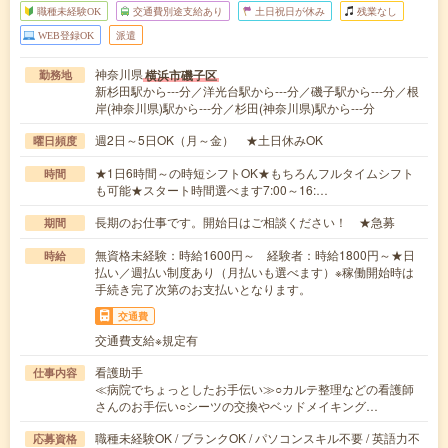
職種未経験OK
交通費別途支給あり
土日祝日が休み
残業なし
WEB登録OK
派遣
神奈川県
横浜市磯子区
勤務地
新杉田駅から---分／洋光台駅から---分／磯子駅から---分／根
岸(神奈川県)駅から---分／杉田(神奈川県)駅から---分
週2日～5日OK（月～金） ★土日休みOK
曜日頻度
★1日6時間～の時短シフトOK★もちろんフルタイムシフト
時間
も可能★スタート時間選べます7:00～16:…
長期のお仕事です。開始日はご相談ください！ ★急募
期間
無資格未経験：時給1600円～ 経験者：時給1800円～★日
時給
払い／週払い制度あり（月払いも選べます）※稼働開始時は
手続き完了次第のお支払いとなります。
交通費
交通費支給※規定有
看護助手
仕事内容
≪病院でちょっとしたお手伝い≫○カルテ整理などの看護師
さんのお手伝い○シーツの交換やベッドメイキング…
職種未経験OK / ブランクOK / パソコンスキル不要 / 英語力不
応募資格