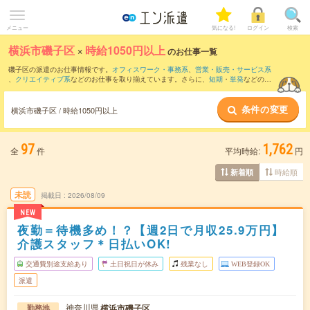
メニュー
気になる!
ログイン
検索
横浜市磯子区
×
時給1050円以上
のお仕事一覧
磯子区の派遣のお仕事情報です。
オフィスワーク・事務系
、
営業・販売・サービス系
、
クリエイティブ系
などのお仕事を取り揃えています。さらに、
短期
・
単発
などの期
間や、
職種未経験OK
などのこだわり条件で絞り込んでいただけます。
条件の変更
時給
1250円以上
・
1800円以上
の求人はこちら
横浜市磯子区 / 時給1050円以上
当サイトでは法令を遵守し、最低賃金以上の求人のみを掲載しています。
97
1,762
全
件
平均時給:
円
時給順
新着順
未読
掲載日
2026/08/09
NEW
夜勤＝待機多め！？【週2日で月収25.9万円】
介護スタッフ＊日払いOK!
交通費別途支給あり
土日祝日が休み
残業なし
WEB登録OK
派遣
神奈川県
横浜市磯子区
勤務地