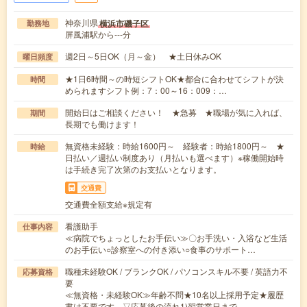
神奈川県
横浜市磯子区
勤務地
屏風浦駅から---分
週2日～5日OK（月～金） ★土日休みOK
曜日頻度
★1日6時間～の時短シフトOK★都合に合わせてシフトが決
時間
められますシフト例：7：00～16：009：…
開始日はご相談ください！ ★急募 ★職場が気に入れば、
期間
長期でも働けます！
無資格未経験：時給1600円～ 経験者：時給1800円～ ★
時給
日払い／週払い制度あり（月払いも選べます）※稼働開始時
は手続き完了次第のお支払いとなります。
交通費
交通費全額支給※規定有
看護助手
仕事内容
≪病院でちょっとしたお手伝い≫〇お手洗い・入浴など生活
のお手伝い○診察室への付き添い○食事のサポート…
職種未経験OK / ブランクOK / パソコンスキル不要 / 英語力不
応募資格
要
≪無資格・未経験OK≫年齢不問★10名以上採用予定★履歴
書は不要です。▽応募後の流れ1)翌営業日まで…