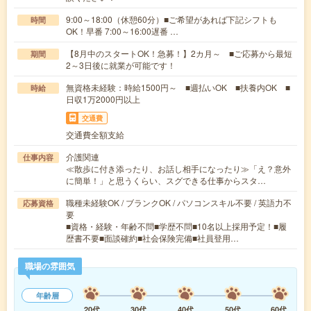
9:00～18:00（休憩60分）■ご希望があれば下記シフトも
時間
OK！早番 7:00～16:00遅番 …
【8月中のスタートOK！急募！】2カ月～ ■ご応募から最短
期間
2～3日後に就業が可能です！
無資格未経験：時給1500円～ ■週払いOK ■扶養内OK ■
時給
日収1万2000円以上
交通費
交通費全額支給
介護関連
仕事内容
≪散歩に付き添ったり、お話し相手になったり≫「え？意外
に簡単！」と思うくらい、スグできる仕事からスタ…
職種未経験OK / ブランクOK / パソコンスキル不要 / 英語力不
応募資格
要
■資格・経験・年齢不問■学歴不問■10名以上採用予定！■履
歴書不要■面談確約■社会保険完備■社員登用…
職場の雰囲気
年齢層
20代
30代
40代
50代
60代