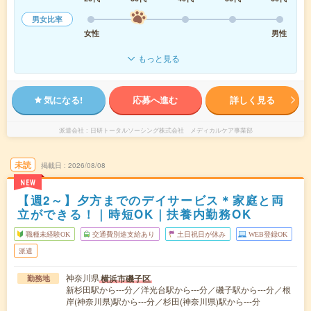
男女比率
女性
男性
もっと見る
気になる!
応募へ進む
詳しく見る
派遣会社
日研トータルソーシング株式会社 メディカルケア事業部
未読
掲載日
2026/08/08
NEW
【週2～】夕方までのデイサービス＊家庭と両
立ができる！｜時短OK｜扶養内勤務OK
職種未経験OK
交通費別途支給あり
土日祝日が休み
WEB登録OK
派遣
神奈川県
横浜市磯子区
勤務地
新杉田駅から---分／洋光台駅から---分／磯子駅から---分／根
岸(神奈川県)駅から---分／杉田(神奈川県)駅から---分