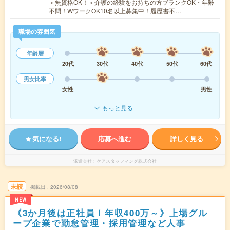
＜無資格OK！＞介護の経験をお持ちの方ブランクOK・年齢
不問！WワークOK10名以上募集中！履歴書不…
職場の雰囲気
年齢層
20代
30代
40代
50代
60代
男女比率
女性
男性
もっと見る
気になる!
応募へ進む
詳しく見る
派遣会社
ケアスタッフィング株式会社
未読
掲載日
2026/08/08
NEW
《3か月後は正社員！年収400万～》上場グル
ープ企業で勤怠管理・採用管理など人事