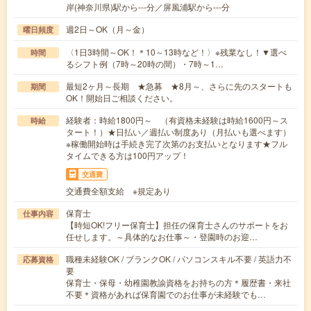
岸(神奈川県)駅から---分／屏風浦駅から---分
週2日～OK（月～金）
曜日頻度
〈1日3時間～OK！＊10～13時など！〉※残業なし！▼選べ
時間
るシフト例（7時～20時の間）・7時～1…
最短2ヶ月～長期 ★急募 ★8月～、さらに先のスタートも
期間
OK！開始日ご相談ください。
経験者：時給1800円～ （有資格未経験は時給1600円～ス
時給
タート！）★日払い／週払い制度あり（月払いも選べます）
※稼働開始時は手続き完了次第のお支払いとなります★フル
タイムできる方は100円アップ！
交通費
交通費全額支給 ※規定あり
保育士
仕事内容
【時短OK!フリー保育士】担任の保育士さんのサポートをお
任せします。～具体的なお仕事～・登園時のお迎…
職種未経験OK / ブランクOK / パソコンスキル不要 / 英語力不
応募資格
要
保育士・保母・幼稚園教諭資格をお持ちの方＊履歴書・来社
不要＊資格があれば保育園でのお仕事が未経験でも…