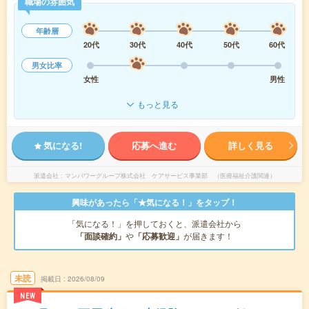
職場の雰囲気
年齢層
20代
30代
40代
50代
60代
男女比率
女性
男性
もっと見る
気になる!
応募へ進む
詳しく見る
派遣会社
マンパワーグループ株式会社 ケアサービス事業部 （医療福祉介護関連）
興味があったら「★気になる！」をタップ！
「気になる！」を押しておくと、派遣会社から
「面談確約」
や
「応募歓迎」
が届きます！
未読
掲載日
2026/08/09
NEW