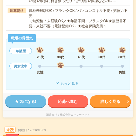
い物や散歩に付き添ったり・折り紙や体操などのレ…
職種未経験OK / ブランクOK / パソコンスキル不要 / 英語力不
応募資格
要
＼無資格＊未経験OK／★年齢不問・ブランクOK★履歴書不
要・来社不要（電話登録OK）★社会保険完備＼…
職場の雰囲気
年齢層
20代
30代
40代
50代
60代
男女比率
女性
男性
もっと見る
気になる!
応募へ進む
詳しく見る
派遣会社
株式会社ニッソーネット
未読
掲載日
2026/08/09