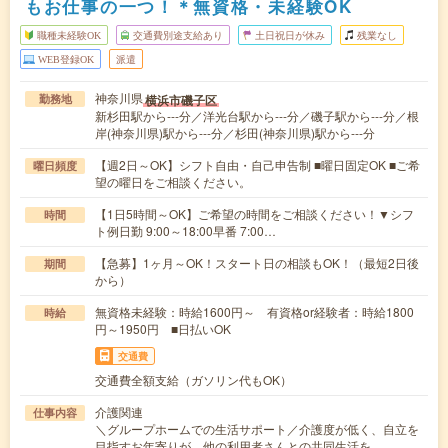
もお仕事の一つ！＊無資格・未経験OK
職種未経験OK
交通費別途支給あり
土日祝日が休み
残業なし
WEB登録OK
派遣
神奈川県
横浜市磯子区
勤務地
新杉田駅から---分／洋光台駅から---分／磯子駅から---分／根
岸(神奈川県)駅から---分／杉田(神奈川県)駅から---分
【週2日～OK】シフト自由・自己申告制 ■曜日固定OK ■ご希
曜日頻度
望の曜日をご相談ください。
【1日5時間～OK】ご希望の時間をご相談ください！▼シフ
時間
ト例日勤 9:00～18:00早番 7:00…
【急募】1ヶ月～OK！スタート日の相談もOK！（最短2日後
期間
から）
無資格未経験：時給1600円～ 有資格or経験者：時給1800
時給
円～1950円 ■日払いOK
交通費
交通費全額支給（ガソリン代もOK）
介護関連
仕事内容
＼グループホームでの生活サポート／介護度が低く、自立を
目指すお年寄りが、他の利用者さんとの共同生活を…