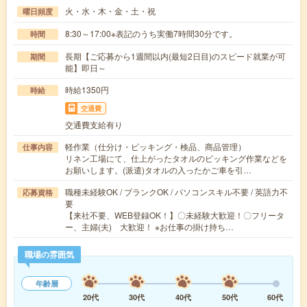
火・水・木・金・土・祝
曜日頻度
8:30～17:00※表記のうち実働7時間30分です。
時間
長期【ご応募から1週間以内(最短2日目)のスピード就業が可
期間
能】即日～
時給1350円
時給
交通費
交通費支給有り
軽作業（仕分け・ピッキング・検品、商品管理）
仕事内容
リネン工場にて、仕上がったタオルのピッキング作業などを
お願いします。(派遣)タオルの入ったかご車を引…
職種未経験OK / ブランクOK / パソコンスキル不要 / 英語力不
応募資格
要
【来社不要、WEB登録OK！】〇未経験大歓迎！〇フリータ
ー、主婦(夫) 大歓迎！ ※お仕事の掛け持ち…
職場の雰囲気
年齢層
20代
30代
40代
50代
60代