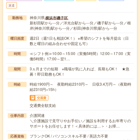
派遣
神奈川県
横浜市磯子区
勤務地
新杉田駅から---分／洋光台駅から---分／磯子駅から---分／根
岸(神奈川県)駅から---分／杉田(神奈川県)駅から---分
週2日（週1日も相談OK！） ※希望のシフトを毎月提出（日
曜日頻度
数と曜日の組み合わせや固定も可）
≪シフト例≫10:00～15:00（実働5時間）12:00～17:00（実
時間
働5時間）17:00～翌1…
3ヵ月までの短期 ※職場が気に入れば、長期もOK！ ★急
期間
募！即日勤務もOK！
時給1900円～ 夜勤時給2310円～ 日収3.4万円～（夜勤時
時給
給2310円×15h）
交通費
交通費全額支給
介護関連
仕事内容
＼介護施設で見守りやお手伝い／施設を利用するお年寄りの
サポートをお任せします！＜具体的には…＞・お掃…
ブランクOK / パソコンスキル不要 / 英語力不要
応募資格