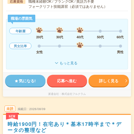
職種未経験OK / ブランクOK / 英語力不要
応募資格
フォークリフト技能講習（必須ではありません）
職場の雰囲気
年齢層
20代
30代
40代
50代
60代
男女比率
女性
男性
もっと見る
気になる!
応募へ進む
詳しく見る
派遣会社
株式会社フルクラム
未読
掲載日
2026/08/09
NEW
時給1900円！在宅あり＊基本17時半まで＊デ
ータの整理など