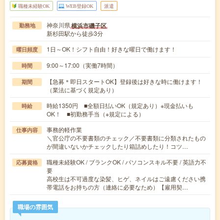
職種未経験OK
WEB登録OK
派遣
神奈川県
横浜市磯子区
勤務地
新杉田駅から徒歩3分
1日～OK！シフト自由！好きな曜日で働けます！
曜日頻度
9:00～17:00（実働7時間）
時間
【急募＊即日スタートOK】登録後は好きな時に働けます！
期間
（業法に基づく規定あり）
時給1350円 ■全額日払いOK（規定あり）※現金払いも
時給
OK！ ■初勤務手当（※規定による）
事務的軽作業
仕事内容
＼官公庁の不要書類のチェック／不要書類に分類されたもの
が間違いないかチェックしたり箱詰めしたり！コツ…
職種未経験OK / ブランクOK / パソコンスキル不要 / 英語力不
応募資格
要
高校生は不可過度な染髪、ヒゲ、ネイルはご遠慮ください携
帯電話をお持ちの方（連絡に必要なため）【雇用契…
職場の雰囲気