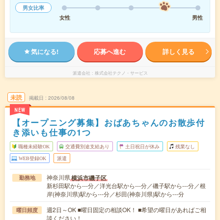
男女比率
女性
男性
気になる!
応募へ進む
詳しく見る
派遣会社
株式会社テクノ・サービス
未読
掲載日
2026/08/08
NEW
【オープニング募集】おばあちゃんのお散歩付
き添いも仕事の1つ
職種未経験OK
交通費別途支給あり
土日祝日が休み
残業なし
WEB登録OK
派遣
神奈川県
横浜市磯子区
勤務地
新杉田駅から---分／洋光台駅から---分／磯子駅から---分／根
岸(神奈川県)駅から---分／杉田(神奈川県)駅から---分
週2日～OK ■曜日固定の相談OK！ ■希望の曜日があればご相
曜日頻度
談ください！