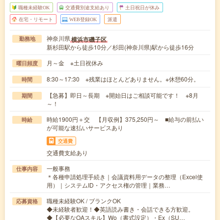
職種未経験OK
交通費別途支給あり
土日祝日が休み
在宅・リモート
WEB登録OK
派遣
神奈川県
横浜市磯子区
勤務地
新杉田駅から徒歩10分／杉田(神奈川県)駅から徒歩16分
月～金 ※土日祝休み
曜日頻度
8:30～17:30 ※残業はほとんどありません。※休憩60分。
時間
【急募】即日～長期 ※開始日はご相談可能です！ ※8月
期間
～！
時給1900円＋交 【月収例】375,250円～ ■給与の前払い
時給
が可能な速払いサービスあり
交通費
交通費支給あり
一般事務
仕事内容
＊各種申請処理手続き｜会議資料用データの整理（Excel使
用）｜システムID・アクセス権の管理｜業務…
職種未経験OK / ブランクOK
応募資格
◆未経験者歓迎！◆英語読み書き・会話できる方歓迎。
◆【必要なOAスキル】Wo（書式設定）・Ex（SU…