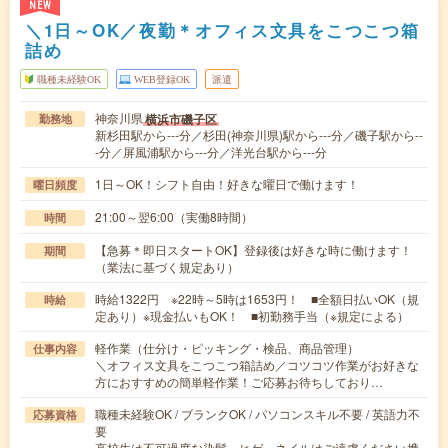
NEW
＼1日～OK／夜勤＊オフィス文具をこつこつ箱
詰め
職種未経験OK
WEB登録OK
派遣
神奈川県
横浜市磯子区
勤務地
新杉田駅から---分／杉田(神奈川県)駅から---分／磯子駅から--
-分／屏風浦駅から---分／洋光台駅から---分
1日～OK！シフト自由！好きな曜日で働けます！
曜日頻度
21:00～翌6:00（実働8時間）
時間
【急募＊即日スタートOK】登録後は好きな時に働けます！
期間
（業法に基づく規定あり）
時給1322円 ※22時～5時は1653円！ ■全額日払いOK（規
時給
定あり）※現金払いもOK！ ■初勤務手当（※規定による）
軽作業（仕分け・ピッキング・検品、商品管理）
仕事内容
＼オフィス文具をこつこつ箱詰め／コツコツ作業がお好きな
方におすすめの簡単軽作業！ご応募お待ちしており…
職種未経験OK / ブランクOK / パソコンスキル不要 / 英語力不
応募資格
要
高校生は不可過度な染髪、ヒゲ、ネイルはご遠慮ください携