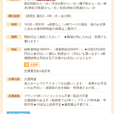
新杉田駅から---分／洋光台駅から---分／磯子駅から---分／根
岸(神奈川県)駅から---分／杉田(神奈川県)駅から---分
【夜勤】週2日～OK（月～金の間）
曜日頻度
16:00～翌9:00 ※残業なし！※Wワークの場合、他のお仕事
時間
と合わせ週40時間超の就業はご案内で…
開始日はご相談ください！ ★職場が気に入れば、長期でも
期間
働けます！
経験者時給1800円～（夜勤時給2250円～）★日収3万2400
時給
円以上★日払い／週払い制度あり（月払いも選べます）※稼
働開始時は手続き完了次第のお支払いとなります。
交通費
交通費支給※規定有
介護関連
仕事内容
老人ホームでケアスタッフをお願いします。・食事やお手洗
いのお手伝い・就寝前の水分補給・利用者さまが安…
ブランクOK / パソコンスキル不要 / 英語力不要
応募資格
介護経験のある方（無資格でもOK！）ブランクOK年齢・学
歴不問★10名以上採用予定★履歴書は不要です…