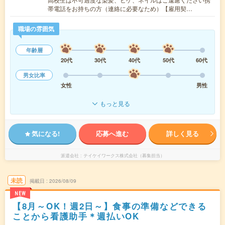
帯電話をお持ちの方（連絡に必要なため）【雇用契…
職場の雰囲気
年齢層
20代
30代
40代
50代
60代
男女比率
女性
男性
もっと見る
気になる!
応募へ進む
詳しく見る
派遣会社
テイケイワークス株式会社（募集担当）
未読
掲載日
2026/08/09
NEW
【8月～OK！週2日～】食事の準備などできる
ことから看護助手＊週払いOK