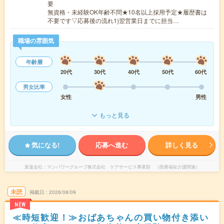
要
無資格・未経験OK年齢不問★10名以上採用予定★履歴書は
不要です▽応募後の流れ1)翌営業日までに担当…
職場の雰囲気
年齢層
20代
30代
40代
50代
60代
男女比率
女性
男性
もっと見る
気になる!
応募へ進む
詳しく見る
派遣会社
マンパワーグループ株式会社 ケアサービス事業部 （医療福祉介護関連）
未読
掲載日
2026/08/09
NEW
≪時短歓迎！≫おばあちゃんの買い物付き添い