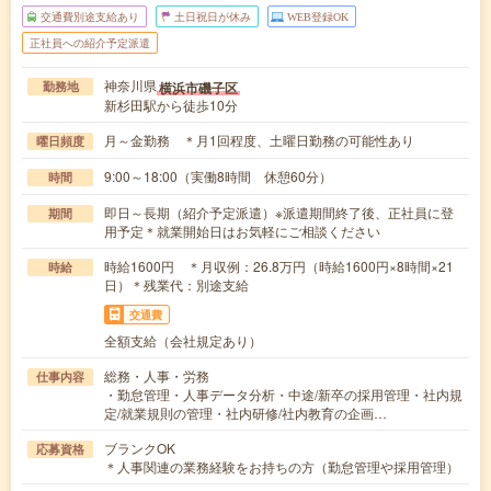
交通費別途支給あり
土日祝日が休み
WEB登録OK
正社員への紹介予定派遣
神奈川県
横浜市磯子区
勤務地
新杉田駅から徒歩10分
月～金勤務 ＊月1回程度、土曜日勤務の可能性あり
曜日頻度
9:00～18:00（実働8時間 休憩60分）
時間
即日～長期（紹介予定派遣）※派遣期間終了後、正社員に登
期間
用予定＊就業開始日はお気軽にご相談ください
時給1600円 ＊月収例：26.8万円（時給1600円×8時間×21
時給
日）＊残業代：別途支給
交通費
全額支給（会社規定あり）
総務・人事・労務
仕事内容
・勤怠管理・人事データ分析・中途/新卒の採用管理・社内規
定/就業規則の管理・社内研修/社内教育の企画…
ブランクOK
応募資格
＊人事関連の業務経験をお持ちの方（勤怠管理や採用管理）