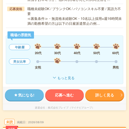
職種未経験OK / ブランクOK / パソコンスキル不要 / 英語力不
応募資格
要
≪募集条件≫・無資格未経験OK・10名以上採用※週16時間未
満の勤務希望の方は以下の日雇派遣禁止の例…
職場の雰囲気
年齢層
20代
30代
40代
50代
60代
男女比率
女性
男性
もっと見る
気になる!
応募へ進む
詳しく見る
派遣会社
株式会社ブレイブ（マイナビグループ）
未読
掲載日
2026/08/09