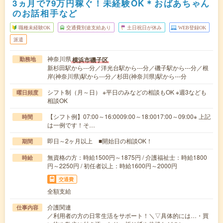
3ヵ月で79万円稼ぐ！未経験OK＊おばあちゃん
のお話相手など
職種未経験OK
交通費別途支給あり
土日祝日が休み
WEB登録OK
派遣
神奈川県
横浜市磯子区
勤務地
新杉田駅から---分／洋光台駅から---分／磯子駅から---分／根
岸(神奈川県)駅から---分／杉田(神奈川県)駅から---分
シフト制（月～日） ※平日のみなどの相談もOK ※週3なども
曜日頻度
相談OK
【シフト例】07:00～16:0009:00～18:0017:00～09:00※ 上記
時間
は一例です！そ…
即日～2ヶ月以上 ■開始日の相談OK！
期間
無資格の方：時給1500円～1875円 / 介護福祉士：時給1800
時給
円～2250円 / 初任者以上：時給1600円～2000円
交通費
全額支給
介護関連
仕事内容
／利用者の方の日常生活をサポート！＼▽具体的には…・買