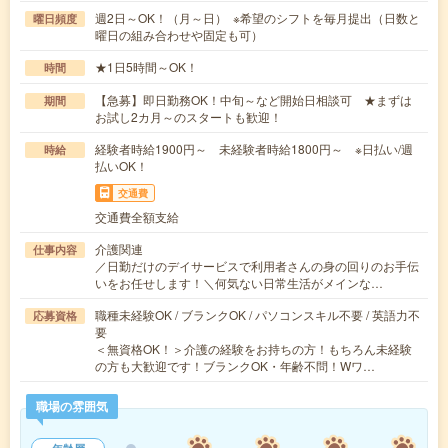
週2日～OK！（月～日） ※希望のシフトを毎月提出（日数と
曜日頻度
曜日の組み合わせや固定も可）
★1日5時間～OK！
時間
【急募】即日勤務OK！中旬～など開始日相談可 ★まずは
期間
お試し2カ月～のスタートも歓迎！
経験者時給1900円～ 未経験者時給1800円～ ※日払い/週
時給
払いOK！
交通費
交通費全額支給
介護関連
仕事内容
／日勤だけのデイサービスで利用者さんの身の回りのお手伝
いをお任せします！＼何気ない日常生活がメインな…
職種未経験OK / ブランクOK / パソコンスキル不要 / 英語力不
応募資格
要
＜無資格OK！＞介護の経験をお持ちの方！もちろん未経験
の方も大歓迎です！ブランクOK・年齢不問！Wワ…
職場の雰囲気