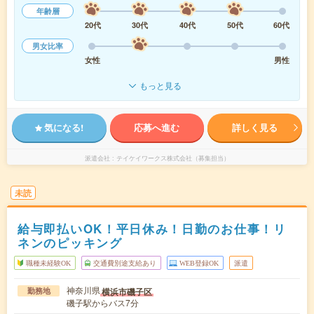
年齢層
20代
30代
40代
50代
60代
男女比率
女性
男性
もっと見る
気になる!
応募へ進む
詳しく見る
派遣会社
テイケイワークス株式会社（募集担当）
未読
給与即払いOK！平日休み！日勤のお仕事！リ
ネンのピッキング
職種未経験OK
交通費別途支給あり
WEB登録OK
派遣
神奈川県
横浜市磯子区
勤務地
磯子駅からバス7分