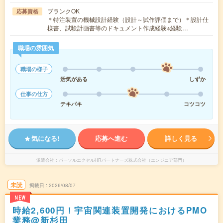
ブランクOK
応募資格
＊特注装置の機械設計経験（設計～試作評価まで）＊設計仕
様書、試験計画書等のドキュメント作成経験※経験…
職場の雰囲気
職場の様子
活気がある
しずか
仕事の仕方
テキパキ
コツコツ
気になる!
応募へ進む
詳しく見る
派遣会社
パーソルエクセルHRパートナーズ株式会社（エンジニア部門）
未読
掲載日
2026/08/07
NEW
時給2,600円！宇宙関連装置開発におけるPMO
業務@新杉田