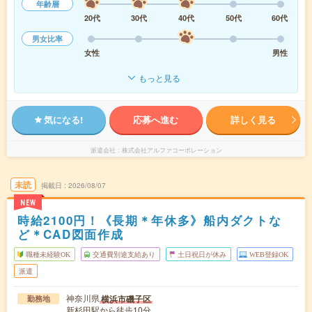
年齢層
20代
30代
40代
50代
60代
男女比率
女性
男性
もっと見る
気になる!
応募へ進む
詳しく見る
派遣会社
株式会社アルファコーポレーション
未読
掲載日
2026/08/07
NEW
時給2100円！《長期＊年休多》船内ダクトな
ど＊CAD図面作成
職種未経験OK
交通費別途支給あり
土日祝日が休み
WEB登録OK
派遣
神奈川県
横浜市磯子区
勤務地
新杉田駅から徒歩10分