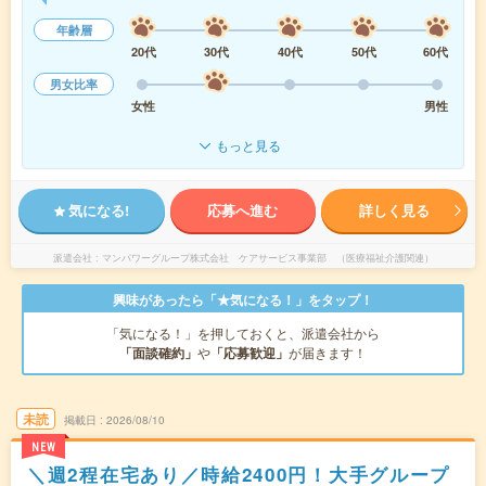
年齢層
20代
30代
40代
50代
60代
男女比率
女性
男性
もっと見る
気になる!
応募へ進む
詳しく見る
派遣会社
マンパワーグループ株式会社 ケアサービス事業部 （医療福祉介護関連）
興味があったら「★気になる！」をタップ！
「気になる！」を押しておくと、派遣会社から
「面談確約」
や
「応募歓迎」
が届きます！
未読
掲載日
2026/08/10
NEW
＼週2程在宅あり／時給2400円！大手グループ