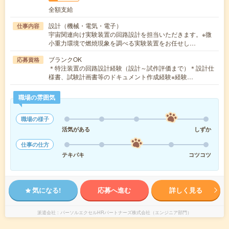
全額支給
設計（機械・電気・電子）
仕事内容
宇宙関連向け実験装置の回路設計を担当いただきます。※微
小重力環境で燃焼現象を調べる実験装置をお任せし…
ブランクOK
応募資格
＊特注装置の回路設計経験（設計～試作評価まで）＊設計仕
様書、試験計画書等のドキュメント作成経験※経験…
職場の雰囲気
職場の様子
活気がある
しずか
仕事の仕方
テキパキ
コツコツ
気になる!
応募へ進む
詳しく見る
派遣会社
パーソルエクセルHRパートナーズ株式会社（エンジニア部門）