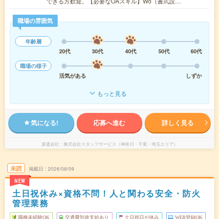
できる方歓迎。【必要なOAスキル】Wo（書式設…
職場の雰囲気
年齢層
20代
30代
40代
50代
60代
職場の様子
活気がある
しずか
もっと見る
気になる!
応募へ進む
詳しく見る
派遣会社
株式会社スタッフサービス（神奈川・千葉・埼玉エリア）
未読
掲載日
2026/08/09
NEW
土日祝休み×資格不問！人と関わる安全・防火
管理業務
職種未経験OK
交通費別途支給あり
土日祝日が休み
WEB登録OK