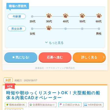
職場の雰囲気
年齢層
20代
30代
40代
50代
60代
男女比率
女性
男性
もっと見る
気になる!
応募へ進む
詳しく見る
派遣会社
ケアスタッフィング株式会社
未読
掲載日
2026/08/07
NEW
時短や朝ゆっくりスタートOK！大型船舶の船
体＆内装CADオペレーター
職種未経験OK
交通費別途支給あり
土日祝日が休み
WEB登録OK