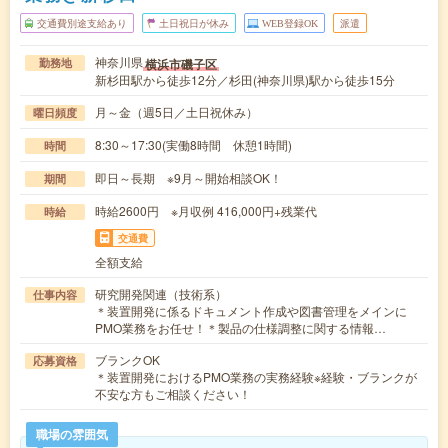
交通費別途支給あり
土日祝日が休み
WEB登録OK
派遣
神奈川県
横浜市磯子区
勤務地
新杉田駅から徒歩12分／杉田(神奈川県)駅から徒歩15分
月～金（週5日／土日祝休み）
曜日頻度
8:30～17:30(実働8時間 休憩1時間)
時間
即日～長期 ※9月～開始相談OK！
期間
時給2600円 ※月収例 416,000円+残業代
時給
交通費
全額支給
研究開発関連（技術系）
仕事内容
＊装置開発に係るドキュメント作成や図書管理をメインに
PMO業務をお任せ！＊製品の仕様調整に関する情報…
ブランクOK
応募資格
＊装置開発におけるPMO業務の実務経験※経験・ブランクが
不安な方もご相談ください！
職場の雰囲気