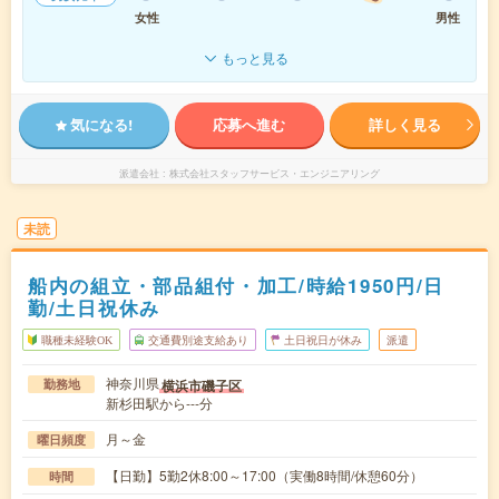
女性
男性
もっと見る
気になる!
応募へ進む
詳しく見る
派遣会社
株式会社スタッフサービス・エンジニアリング
未読
船内の組立・部品組付・加工/時給1950円/日
勤/土日祝休み
職種未経験OK
交通費別途支給あり
土日祝日が休み
派遣
神奈川県
横浜市磯子区
勤務地
新杉田駅から---分
月～金
曜日頻度
【日勤】5勤2休8:00～17:00（実働8時間/休憩60分）
時間