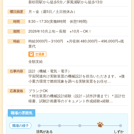
新杉田駅から徒歩5分／屏風浦駅から徒歩13分
月～金（週5日／土日祝休み）
曜日頻度
8:30～17:30(実働8時間 休憩1時間)
時間
2026年10月上旬～長期 ※10月～OK！
期間
時給3000円～3100円 ※月収例 480,000円～496,000円+残
時給
業代
交通費
全額支給
設計（機械・電気・電子）
仕事内容
宇宙関連向け実験装置の機械設計を担当いただきます。 ※微
小重力環境で燃焼現象を調べる実験装置をお任せ…
ブランクOK
応募資格
＊特注装置の機械設計経験（設計～試作評価まで）＊設計仕
様書、試験計画書等のドキュメント作成経験※経験…
職場の雰囲気
職場の様子
活気がある
しずか