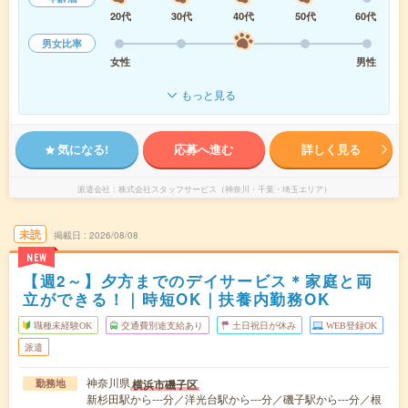
20代
30代
40代
50代
60代
男女比率
女性
男性
もっと見る
気になる!
応募へ進む
詳しく見る
派遣会社
株式会社スタッフサービス（神奈川・千葉・埼玉エリア）
未読
掲載日
2026/08/08
NEW
【週2～】夕方までのデイサービス＊家庭と両
立ができる！｜時短OK｜扶養内勤務OK
職種未経験OK
交通費別途支給あり
土日祝日が休み
WEB登録OK
派遣
神奈川県
横浜市磯子区
勤務地
新杉田駅から---分／洋光台駅から---分／磯子駅から---分／根