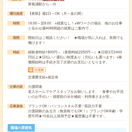
屏風浦駅から---分
【夜勤】週2日～OK（月～金の間）
曜日頻度
16:00～翌9:00 ※残業なし！※Wワークの場合、他のお仕事
時間
と合わせ週40時間超の就業はご案内で…
開始日はご相談ください！ ★職場が気に入れば、長期でも
期間
働けます！
経験者時給1800円～（夜勤時給2250円～）★日収3万2400
時給
円以上★日払い／週払い制度あり（月払いも選べます）※稼
働開始時は手続き完了次第のお支払いとなります。
交通費
交通費支給※規定有
介護関連
仕事内容
老人ホームでケアスタッフをお願いします。・食事やお手洗
いのお手伝い・就寝前の水分補給・利用者さまが安…
ブランクOK / パソコンスキル不要 / 英語力不要
応募資格
介護経験のある方（無資格でもOK！）ブランクOK年齢・学
歴不問★10名以上採用予定★履歴書は不要です…
職場の雰囲気