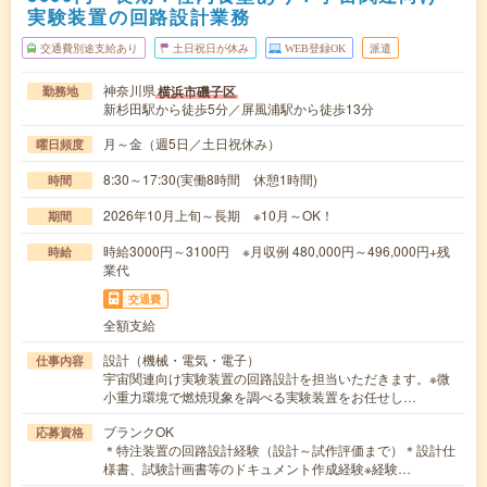
実験装置の回路設計業務
交通費別途支給あり
土日祝日が休み
WEB登録OK
派遣
神奈川県
横浜市磯子区
勤務地
新杉田駅から徒歩5分／屏風浦駅から徒歩13分
月～金（週5日／土日祝休み）
曜日頻度
8:30～17:30(実働8時間 休憩1時間)
時間
2026年10月上旬～長期 ※10月～OK！
期間
時給3000円～3100円 ※月収例 480,000円～496,000円+残
時給
業代
交通費
全額支給
設計（機械・電気・電子）
仕事内容
宇宙関連向け実験装置の回路設計を担当いただきます。※微
小重力環境で燃焼現象を調べる実験装置をお任せし…
ブランクOK
応募資格
＊特注装置の回路設計経験（設計～試作評価まで）＊設計仕
様書、試験計画書等のドキュメント作成経験※経験…