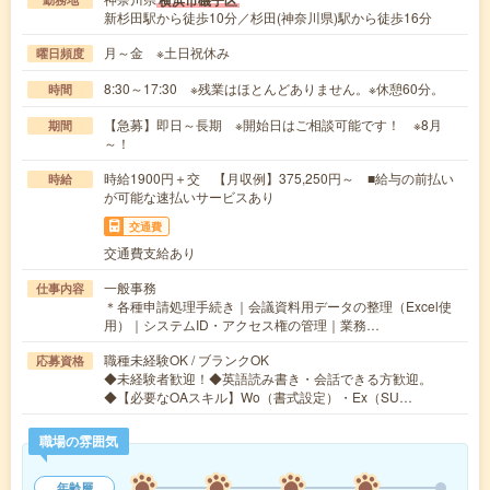
横浜市磯子区
新杉田駅から徒歩10分／杉田(神奈川県)駅から徒歩16分
月～金 ※土日祝休み
曜日頻度
8:30～17:30 ※残業はほとんどありません。※休憩60分。
時間
【急募】即日～長期 ※開始日はご相談可能です！ ※8月
期間
～！
時給1900円＋交 【月収例】375,250円～ ■給与の前払い
時給
が可能な速払いサービスあり
交通費
交通費支給あり
一般事務
仕事内容
＊各種申請処理手続き｜会議資料用データの整理（Excel使
用）｜システムID・アクセス権の管理｜業務…
職種未経験OK / ブランクOK
応募資格
◆未経験者歓迎！◆英語読み書き・会話できる方歓迎。
◆【必要なOAスキル】Wo（書式設定）・Ex（SU…
職場の雰囲気
年齢層