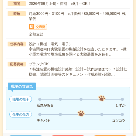
2026年09月上旬～長期 ※9月～OK！
期間
時給3000円～3100円 ※月収例 480,000円～496,000円+残
時給
業代
交通費
全額支給
設計（機械・電気・電子）
仕事内容
宇宙関連向け実験装置の機械設計を担当いただきます。 ※微
小重力環境で燃焼現象を調べる実験装置をお任せ…
ブランクOK
応募資格
＊特注装置の機械設計経験（設計～試作評価まで）＊設計仕
様書、試験計画書等のドキュメント作成経験※経験…
職場の雰囲気
職場の様子
活気がある
しずか
仕事の仕方
テキパキ
コツコツ