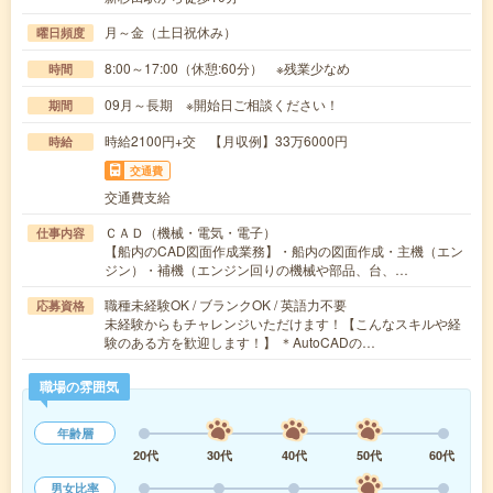
月～金（土日祝休み）
曜日頻度
8:00～17:00（休憩:60分） ※残業少なめ
時間
09月～長期 ※開始日ご相談ください！
期間
時給2100円+交 【月収例】33万6000円
時給
交通費
交通費支給
ＣＡＤ（機械・電気・電子）
仕事内容
【船内のCAD図面作成業務】・船内の図面作成・主機（エン
ジン）・補機（エンジン回りの機械や部品、台、…
職種未経験OK / ブランクOK / 英語力不要
応募資格
未経験からもチャレンジいただけます！【こんなスキルや経
験のある方を歓迎します！】 ＊AutoCADの…
職場の雰囲気
年齢層
20代
30代
40代
50代
60代
男女比率