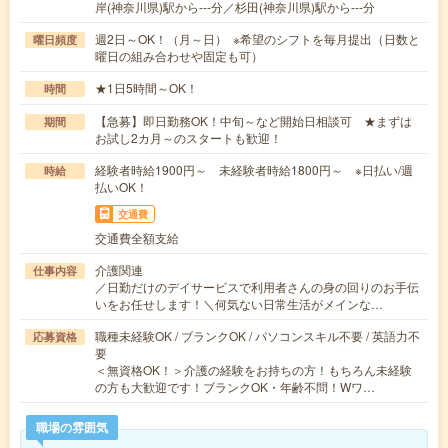
岸(神奈川県)駅から---分／杉田(神奈川県)駅から---分
週2日～OK！（月～日） ※希望のシフトを毎月提出（日数と
曜日頻度
曜日の組み合わせや固定も可）
★1日5時間～OK！
時間
【急募】即日勤務OK！中旬～など開始日相談可 ★まずは
期間
お試し2カ月～のスタートも歓迎！
経験者時給1900円～ 未経験者時給1800円～ ※日払い/週
時給
払いOK！
交通費
交通費全額支給
介護関連
仕事内容
／日勤だけのデイサービスで利用者さんの身の回りのお手伝
いをお任せします！＼何気ない日常生活がメインな…
職種未経験OK / ブランクOK / パソコンスキル不要 / 英語力不
応募資格
要
＜無資格OK！＞介護の経験をお持ちの方！もちろん未経験
の方も大歓迎です！ブランクOK・年齢不問！Wワ…
職場の雰囲気