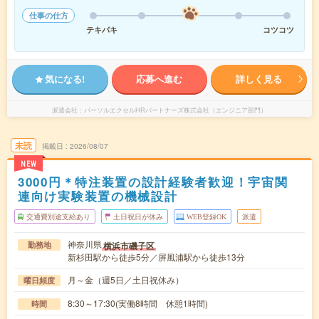
仕事の仕方
テキパキ
コツコツ
気になる!
応募へ進む
詳しく見る
派遣会社
パーソルエクセルHRパートナーズ株式会社（エンジニア部門）
未読
掲載日
2026/08/07
NEW
3000円＊特注装置の設計経験者歓迎！宇宙関
連向け実験装置の機械設計
交通費別途支給あり
土日祝日が休み
WEB登録OK
派遣
神奈川県
横浜市磯子区
勤務地
新杉田駅から徒歩5分／屏風浦駅から徒歩13分
月～金（週5日／土日祝休み）
曜日頻度
8:30～17:30(実働8時間 休憩1時間)
時間