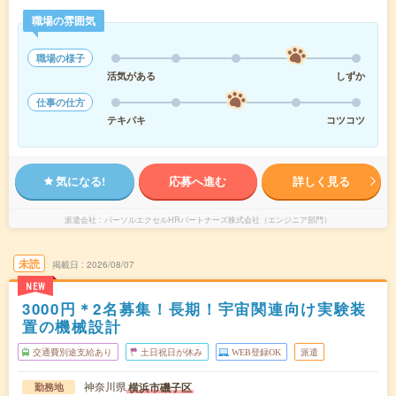
職場の雰囲気
職場の様子
活気がある
しずか
仕事の仕方
テキパキ
コツコツ
気になる!
応募へ進む
詳しく見る
派遣会社
パーソルエクセルHRパートナーズ株式会社（エンジニア部門）
未読
掲載日
2026/08/07
NEW
3000円＊2名募集！長期！宇宙関連向け実験装
置の機械設計
交通費別途支給あり
土日祝日が休み
WEB登録OK
派遣
神奈川県
横浜市磯子区
勤務地