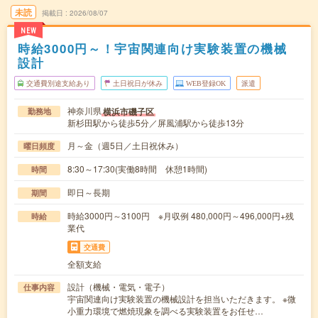
未読
掲載日
2026/08/07
NEW
時給3000円～！宇宙関連向け実験装置の機械
設計
交通費別途支給あり
土日祝日が休み
WEB登録OK
派遣
神奈川県
横浜市磯子区
勤務地
新杉田駅から徒歩5分／屏風浦駅から徒歩13分
月～金（週5日／土日祝休み）
曜日頻度
8:30～17:30(実働8時間 休憩1時間)
時間
即日～長期
期間
時給3000円～3100円 ※月収例 480,000円～496,000円+残
時給
業代
交通費
全額支給
設計（機械・電気・電子）
仕事内容
宇宙関連向け実験装置の機械設計を担当いただきます。 ※微
小重力環境で燃焼現象を調べる実験装置をお任せ…