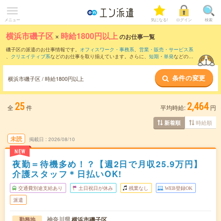
メニュー
気になる!
ログイン
検索
横浜市磯子区
×
時給1800円以上
のお仕事一覧
磯子区の派遣のお仕事情報です。
オフィスワーク・事務系
、
営業・販売・サービス系
、
クリエイティブ系
などのお仕事を取り揃えています。さらに、
短期
・
単発
などの期
間や、
職種未経験OK
などのこだわり条件で絞り込んでいただけます。
条件の変更
横浜市磯子区 / 時給1800円以上
25
2,464
全
件
平均時給:
円
時給順
新着順
未読
掲載日
2026/08/10
NEW
夜勤＝待機多め！？【週2日で月収25.9万円】
介護スタッフ＊日払いOK!
交通費別途支給あり
土日祝日が休み
残業なし
WEB登録OK
派遣
神奈川県
横浜市磯子区
勤務地