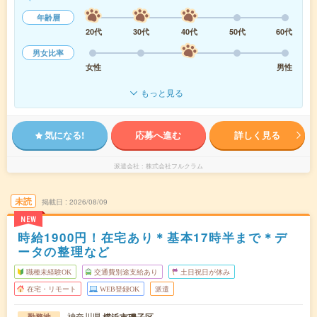
年齢層
20代
30代
40代
50代
60代
男女比率
女性
男性
もっと見る
気になる!
応募へ進む
詳しく見る
派遣会社
株式会社フルクラム
未読
掲載日
2026/08/09
NEW
時給1900円！在宅あり＊基本17時半まで＊デ
ータの整理など
職種未経験OK
交通費別途支給あり
土日祝日が休み
在宅・リモート
WEB登録OK
派遣
神奈川県
勤務地