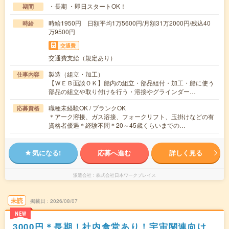
・長期 ・即日スタートOK！
期間
時給1950円 日額平均1万5600円/月額31万2000円/残込40
時給
万9500円
交通費
交通費支給（規定あり）
製造（組立・加工）
仕事内容
【ＷＥＢ面談ＯＫ】船内の組立・部品組付・加工・船に使う
部品の組立や取り付けを行う・溶接やグラインダー…
職種未経験OK / ブランクOK
応募資格
＊アーク溶接、ガス溶接、フォークリフト、玉掛けなどの有
資格者優遇＊経験不問＊20～45歳くらいまでの…
気になる!
応募へ進む
詳しく見る
派遣会社
株式会社日本ワークプレイス
未読
掲載日
2026/08/07
NEW
3000円＊長期！社内食堂あり！宇宙関連向け