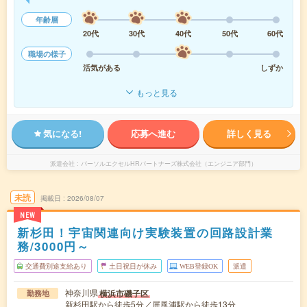
年齢層
20代
30代
40代
50代
60代
職場の様子
活気がある
しずか
もっと見る
気になる!
応募へ進む
詳しく見る
派遣会社
パーソルエクセルHRパートナーズ株式会社（エンジニア部門）
未読
掲載日
2026/08/07
NEW
新杉田！宇宙関連向け実験装置の回路設計業
務/3000円～
交通費別途支給あり
土日祝日が休み
WEB登録OK
派遣
神奈川県
横浜市磯子区
勤務地
新杉田駅から徒歩5分／屏風浦駅から徒歩13分