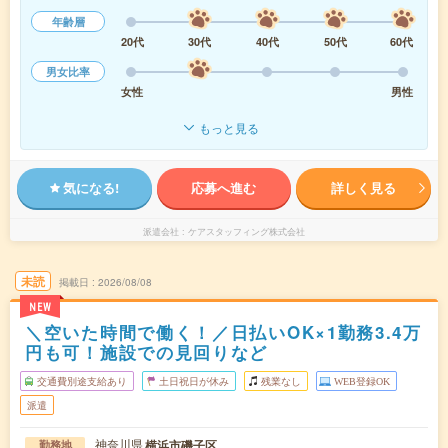
年齢層
20代
30代
40代
50代
60代
男女比率
女性
男性
もっと見る
気になる!
応募へ進む
詳しく見る
派遣会社
ケアスタッフィング株式会社
未読
掲載日
2026/08/08
NEW
＼空いた時間で働く！／日払いOK×1勤務3.4万
円も可！施設での見回りなど
交通費別途支給あり
土日祝日が休み
残業なし
WEB登録OK
派遣
神奈川県
横浜市磯子区
勤務地