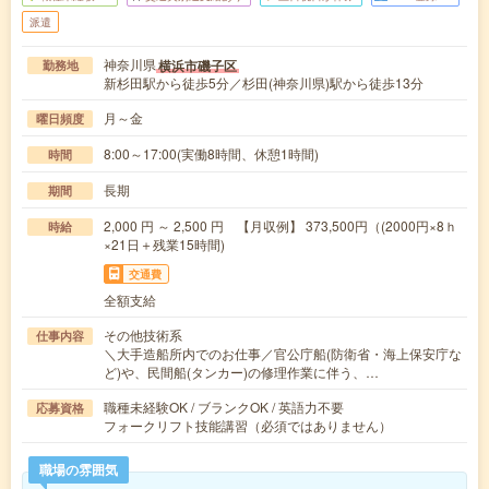
派遣
神奈川県
横浜市磯子区
勤務地
新杉田駅から徒歩5分／杉田(神奈川県)駅から徒歩13分
月～金
曜日頻度
8:00～17:00(実働8時間、休憩1時間)
時間
長期
期間
2,000 円 ～ 2,500 円 【月収例】 373,500円（(2000円×8ｈ
時給
×21日＋残業15時間)
交通費
全額支給
その他技術系
仕事内容
＼大手造船所内でのお仕事／官公庁船(防衛省・海上保安庁な
ど)や、民間船(タンカー)の修理作業に伴う、…
職種未経験OK / ブランクOK / 英語力不要
応募資格
フォークリフト技能講習（必須ではありません）
職場の雰囲気