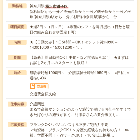
神奈川県
横浜市磯子区
勤務地
新杉田駅から---分／洋光台駅から---分／磯子駅から---分／根
岸(神奈川県)駅から---分／杉田(神奈川県)駅から---分
★週2日～（月～日） ※希望のシフトを毎月提出（日数と曜
曜日頻度
日の組み合わせや固定も可）
★【日勤のみ】1日5時間～OK！≪シフト例≫9:00～
時間
14:0010:00～15:0012:00～1…
【急募】即日勤務OK！中旬～など開始日相談可 ★まずは
期間
お試し2カ月～のスタートも歓迎！
経験者時給1900円～ 介護福祉士時給1950円～ ※日払い/
時給
週払いOK
交通費
交通費全額支給
介護関連
仕事内容
まるで高級マンションのような施設で働けるお仕事です！で
きたばかりの施設が多く、利用者さんの要介護度も…
ブランクOK / パソコンスキル不要 / 英語力不要
応募資格
＜無資格・ブランクOK！＞介護の経験をお持ちの方！・年
齢、学歴不問！・WワークOK！・10名以上採用…