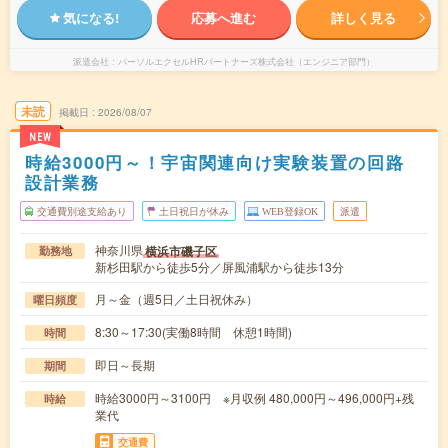
気になる!
応募へ進む
詳しく見る
派遣会社
パーソルエクセルHRパートナーズ株式会社（エンジニア部門）
未読
掲載日
2026/08/07
NEW
時給3000円～！宇宙関連向け実験装置の回路
設計業務
交通費別途支給あり
土日祝日が休み
WEB登録OK
派遣
神奈川県
横浜市磯子区
勤務地
新杉田駅から徒歩5分／屏風浦駅から徒歩13分
月～金（週5日／土日祝休み）
曜日頻度
8:30～17:30(実働8時間 休憩1時間)
時間
即日～長期
期間
時給3000円～3100円 ※月収例 480,000円～496,000円+残
時給
業代
交通費