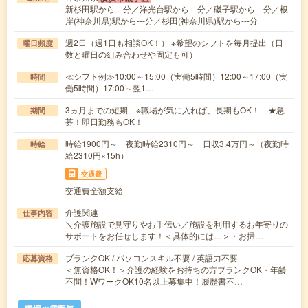
新杉田駅から---分／洋光台駅から---分／磯子駅から---分／根
岸(神奈川県)駅から---分／杉田(神奈川県)駅から---分
週2日（週1日も相談OK！） ※希望のシフトを毎月提出（日
曜日頻度
数と曜日の組み合わせや固定も可）
≪シフト例≫10:00～15:00（実働5時間）12:00～17:00（実
時間
働5時間）17:00～翌1…
3ヵ月までの短期 ※職場が気に入れば、長期もOK！ ★急
期間
募！即日勤務もOK！
時給1900円～ 夜勤時給2310円～ 日収3.4万円～（夜勤時
時給
給2310円×15h）
交通費
交通費全額支給
介護関連
仕事内容
＼介護施設で見守りやお手伝い／施設を利用するお年寄りの
サポートをお任せします！＜具体的には…＞・お掃…
ブランクOK / パソコンスキル不要 / 英語力不要
応募資格
＜無資格OK！＞介護の経験をお持ちの方ブランクOK・年齢
不問！WワークOK10名以上募集中！履歴書不…