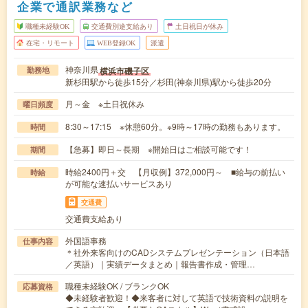
企業で通訳業務など
職種未経験OK
交通費別途支給あり
土日祝日が休み
在宅・リモート
WEB登録OK
派遣
神奈川県
横浜市磯子区
勤務地
新杉田駅から徒歩15分／杉田(神奈川県)駅から徒歩20分
月～金 ※土日祝休み
曜日頻度
8:30～17:15 ※休憩60分。※9時～17時の勤務もあります。
時間
【急募】即日～長期 ※開始日はご相談可能です！
期間
時給2400円＋交 【月収例】372,000円～ ■給与の前払い
時給
が可能な速払いサービスあり
交通費
交通費支給あり
外国語事務
仕事内容
＊社外来客向けのCADシステムプレゼンテーション（日本語
／英語）｜実績データまとめ｜報告書作成・管理…
職種未経験OK / ブランクOK
応募資格
◆未経験者歓迎！◆来客者に対して英語で技術資料の説明を