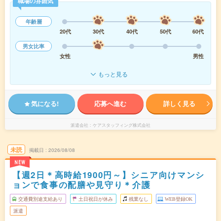
職場の雰囲気
年齢層
20代
30代
40代
50代
60代
男女比率
女性
男性
もっと見る
気になる!
応募へ進む
詳しく見る
派遣会社
ケアスタッフィング株式会社
未読
掲載日
2026/08/08
NEW
【週2日＊高時給1900円～】シニア向けマンシ
ョンで食事の配膳や見守り＊介護
交通費別途支給あり
土日祝日が休み
残業なし
WEB登録OK
派遣