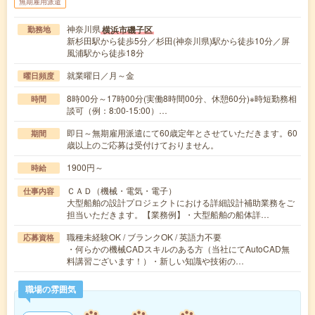
無期雇用派遣
神奈川県
横浜市磯子区
勤務地
新杉田駅から徒歩5分／杉田(神奈川県)駅から徒歩10分／屏
風浦駅から徒歩18分
就業曜日／月～金
曜日頻度
8時00分～17時00分(実働8時間00分、休憩60分)※時短勤務相
時間
談可（例：8:00-15:00）…
即日～無期雇用派遣にて60歳定年とさせていただきます。60
期間
歳以上のご応募は受付けておりません。
1900円～
時給
ＣＡＤ（機械・電気・電子）
仕事内容
大型船舶の設計プロジェクトにおける詳細設計補助業務をご
担当いただきます。【業務例】・大型船舶の船体詳…
職種未経験OK / ブランクOK / 英語力不要
応募資格
・何らかの機械CADスキルのある方（当社にてAutoCAD無
料講習ございます！）・新しい知識や技術の…
職場の雰囲気