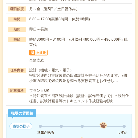
月～金（週5日／土日祝休み）
曜日頻度
8:30～17:30(実働8時間 休憩1時間)
時間
即日～長期
期間
時給3000円～3100円 ※月収例 480,000円～496,000円+残
時給
業代
交通費
全額支給
設計（機械・電気・電子）
仕事内容
宇宙関連向け実験装置の回路設計を担当いただきます。※微
小重力環境で燃焼現象を調べる実験装置をお任せし…
ブランクOK
応募資格
＊特注装置の回路設計経験（設計～試作評価まで）＊設計仕
様書、試験計画書等のドキュメント作成経験※経験…
職場の雰囲気
職場の様子
活気がある
しずか