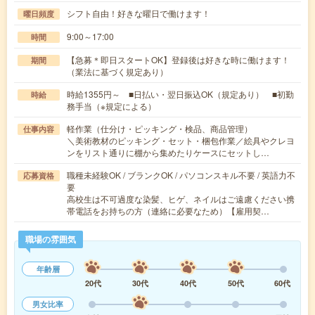
シフト自由！好きな曜日で働けます！
曜日頻度
9:00～17:00
時間
【急募＊即日スタートOK】登録後は好きな時に働けます！
期間
（業法に基づく規定あり）
時給1355円～ ■日払い・翌日振込OK（規定あり） ■初勤
時給
務手当（※規定による）
軽作業（仕分け・ピッキング・検品、商品管理）
仕事内容
＼美術教材のピッキング・セット・梱包作業／絵具やクレヨ
ンをリスト通りに棚から集めたりケースにセットし…
職種未経験OK / ブランクOK / パソコンスキル不要 / 英語力不
応募資格
要
高校生は不可過度な染髪、ヒゲ、ネイルはご遠慮ください携
帯電話をお持ちの方（連絡に必要なため）【雇用契…
職場の雰囲気
年齢層
20代
30代
40代
50代
60代
男女比率