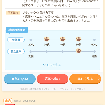
【クラウドサービスの運用保守】・BoxおよびServicenowに
関するユーザからの問い合わせ対応（…
ブランクOK / 英語力不要
応募資格
・広報やマニュアル等の作成、修正を周囲の指示のもと行え
る方・定例運用を手順に従い対応が出来る方スキル…
職場の雰囲気
年齢層
20代
30代
40代
50代
60代
男女比率
女性
男性
もっと見る
気になる!
応募へ進む
詳しく見る
派遣会社
株式会社スタッフサービス ＩＴソリューションブロック
未読
掲載日
2026/08/08