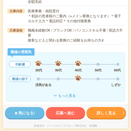
全額支給
医療事務・病院受付
仕事内容
＊初診の患者様のご案内（※メイン業務となります）＊電子
カルテ入力＊電話対応＊その他付随業務
職種未経験OK / ブランクOK / パソコンスキル不要 / 英語力不
応募資格
要
接客など人と関わる業務のご経験をお持ちの方♪
職場の雰囲気
年齢層
20代
30代
40代
50代
60代
職場の様子
活気がある
しずか
もっと見る
気になる!
応募へ進む
詳しく見る
派遣会社
パーソルテンプスタッフ株式会社 首都圏