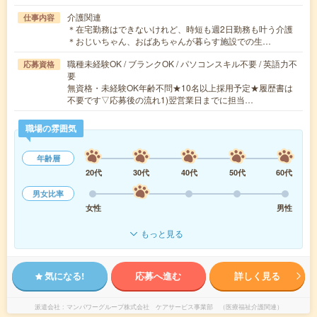
介護関連
仕事内容
＊在宅勤務はできないけれど、時短も週2日勤務も叶う介護
＊おじいちゃん、おばあちゃんが暮らす施設での生…
職種未経験OK / ブランクOK / パソコンスキル不要 / 英語力不
応募資格
要
無資格・未経験OK年齢不問★10名以上採用予定★履歴書は
不要です▽応募後の流れ1)翌営業日までに担当…
職場の雰囲気
年齢層
20代
30代
40代
50代
60代
男女比率
女性
男性
もっと見る
気になる!
応募へ進む
詳しく見る
派遣会社
マンパワーグループ株式会社 ケアサービス事業部 （医療福祉介護関連）