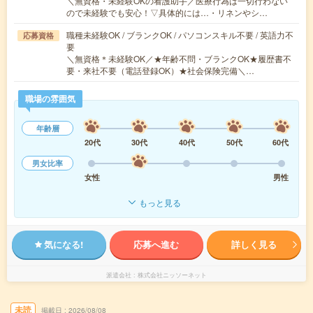
＼無資格・未経験OKの看護助手／医療行為は一切行わない
ので未経験でも安心！▽具体的には…・リネンやシ…
職種未経験OK / ブランクOK / パソコンスキル不要 / 英語力不
応募資格
要
＼無資格＊未経験OK／★年齢不問・ブランクOK★履歴書不
要・来社不要（電話登録OK）★社会保険完備＼…
職場の雰囲気
年齢層
20代
30代
40代
50代
60代
男女比率
女性
男性
もっと見る
気になる!
応募へ進む
詳しく見る
派遣会社
株式会社ニッソーネット
未読
掲載日
2026/08/08