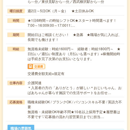
ら---分／東伏見駅から---分／西武柳沢駅から---分
週2日～5日OK（月～金） ★土日休みOK
曜日頻度
★1日6時間～の時短シフトOK★スタート時間選べます！
時間
7:00～16:009:00～17:0011:…
開始日はご相談ください！ ★急募 ★職場が気に入れば、
期間
長期でも働けます！
無資格未経験：時給1600円～ 経験者：時給1800円～ ★
時給
日払い／週払い制度あり（月払いも選べます）※稼働開始時
は手続き完了次第のお支払いとなります。
交通費
交通費全額支給※規定有
介護関連
仕事内容
＊入居者の方の「ありがとう」が嬉しい＊おじいちゃん、お
ばあちゃんが暮らす施設での生活サポートをお任せ…
職種未経験OK / ブランクOK / パソコンスキル不要 / 英語力不
応募資格
要
無資格・未経験OK年齢不問★10名以上採用予定★履歴書は
不要です▽応募後の流れ1)翌営業日までに担当…
職場の雰囲気