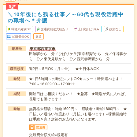
NEW
＼10年後にも残る仕事／～60代も現役活躍中
の職場へ＊介護
職種未経験OK
交通費別途支給あり
土日祝日が休み
残業なし
WEB登録OK
派遣
東京都西東京市
勤務地
田無駅から---分／ひばりケ丘(東京都)駅から---分／保谷駅か
ら---分／東伏見駅から---分／西武柳沢駅から---分
週2日～5日OK（月～金） ★土日休みOK
曜日頻度
★1日6時間～の時短シフトOK★スタート時間選べます！
時間
7:00～16:009:00～17:0011:…
開始日はご相談ください！ ★急募 ★職場が気に入れば、
期間
長期でも働けます！
無資格未経験：時給1600円～ 経験者：時給1800円～ ★
時給
日払い／週払い制度あり（月払いも選べます）※稼働開始時
は手続き完了次第のお支払いとなります。
交通費
交通費全額支給※規定有