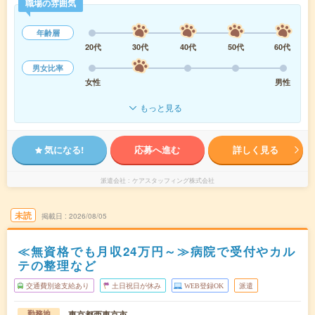
職場の雰囲気
年齢層
20代
30代
40代
50代
60代
男女比率
女性
男性
もっと見る
気になる!
応募へ進む
詳しく見る
派遣会社
ケアスタッフィング株式会社
未読
掲載日
2026/08/05
≪無資格でも月収24万円～≫病院で受付やカル
テの整理など
交通費別途支給あり
土日祝日が休み
WEB登録OK
派遣
東京都西東京市
勤務地