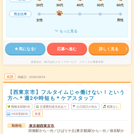
20代
30代
40代
50代
60代
男女比率
女性
男性
もっと見る
気になる!
応募へ進む
詳しく見る
派遣会社
株式会社スタッフサービス メディカル事業本部
未読
掲載日
2026/08/04
【西東京市】フルタイムじゃ働けない！という
方へ＊週2や時短も＊ケアスタッフ
職種未経験OK
交通費別途支給あり
土日祝日が休み
残業なし
WEB登録OK
派遣
東京都西東京市
勤務地
田無駅から---分／ひばりケ丘(東京都)駅から---分／保谷駅か