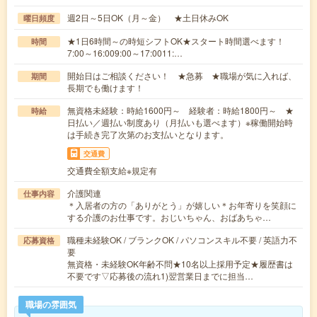
週2日～5日OK（月～金） ★土日休みOK
曜日頻度
★1日6時間～の時短シフトOK★スタート時間選べます！
時間
7:00～16:009:00～17:0011:…
開始日はご相談ください！ ★急募 ★職場が気に入れば、
期間
長期でも働けます！
無資格未経験：時給1600円～ 経験者：時給1800円～ ★
時給
日払い／週払い制度あり（月払いも選べます）※稼働開始時
は手続き完了次第のお支払いとなります。
交通費
交通費全額支給※規定有
介護関連
仕事内容
＊入居者の方の「ありがとう」が嬉しい＊お年寄りを笑顔に
する介護のお仕事です。おじいちゃん、おばあちゃ…
職種未経験OK / ブランクOK / パソコンスキル不要 / 英語力不
応募資格
要
無資格・未経験OK年齢不問★10名以上採用予定★履歴書は
不要です▽応募後の流れ1)翌営業日までに担当…
職場の雰囲気