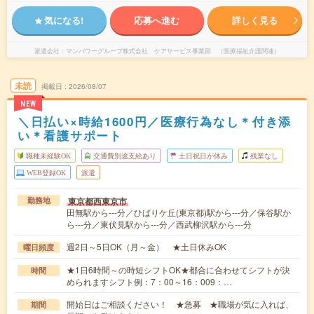
気になる!
応募へ進む
詳しく見る
派遣会社
マンパワーグループ株式会社 ケアサービス事業部 （医療福祉介護関連）
未読
掲載日
2026/08/07
NEW
＼日払い×時給1600円／医療行為なし＊付き添
い＊看護サポート
職種未経験OK
交通費別途支給あり
土日祝日が休み
残業なし
WEB登録OK
派遣
東京都西東京市
勤務地
田無駅から---分／ひばりケ丘(東京都)駅から---分／保谷駅か
ら---分／東伏見駅から---分／西武柳沢駅から---分
週2日～5日OK（月～金） ★土日休みOK
曜日頻度
★1日6時間～の時短シフトOK★都合に合わせてシフトが決
時間
められますシフト例：7：00～16：009：…
開始日はご相談ください！ ★急募 ★職場が気に入れば、
期間