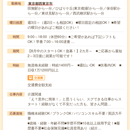
東京都西東京市
勤務地
田無駅から---分／ひばりケ丘(東京都)駅から---分／保谷駅か
ら---分／東伏見駅から---分／西武柳沢駅から---分
週3日～（週2日～も相談OK） ■曜日固定の相談OK！ ■希望
曜日頻度
の曜日があればご相談ください！
9:00～18:00（休憩60分）■ご希望があれば下記シフトも
時間
OK！早番 7:00～16:00遅番 …
【8月中のスタートOK！急募！】2カ月～ ■ご応募から最短
期間
2～3日後に就業が可能です！
無資格未経験：時給1400円～ ■週払いOK ■扶養内OK ■
時給
日収1万1200円以上
交通費
交通費全額支給
介護関連
仕事内容
「え？意外に簡単！」と思うくらい、スグできる仕事からス
タート！経験がなくて不安だった方も、皆さん問題…
職種未経験OK / ブランクOK / パソコンスキル不要 / 英語力不
応募資格
要
■資格・経験・年齢不問■学歴不問■10名以上採用予定！■履
歴書不要■社会保険完備■社員登用あり（紹介…