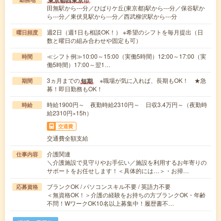
田無駅から---分／ひばりケ丘(東京都)駅から---分／保谷駅か
ら---分／東伏見駅から---分／西武柳沢駅から---分
週2日（週1日も相談OK！） ※希望のシフトを毎月提出（日
曜日頻度
数と曜日の組み合わせや固定も可）
≪シフト例≫10:00～15:00（実働5時間）12:00～17:00（実
時間
働5時間）17:00～翌1…
3ヵ月までの
※職場が気に入れば、長期もOK！ ★急
短期
期間
募！即日勤務もOK！
時給1900円～ 夜勤時給2310円～ 日収3.4万円～（夜勤時
時給
給2310円×15h）
交通費
交通費全額支給
介護関連
仕事内容
＼介護施設で見守りやお手伝い／施設を利用するお年寄りの
サポートをお任せします！＜具体的には…＞・お掃…
ブランクOK / パソコンスキル不要 / 英語力不要
応募資格
＜無資格OK！＞介護の経験をお持ちの方ブランクOK・年齢
不問！WワークOK10名以上募集中！履歴書不…