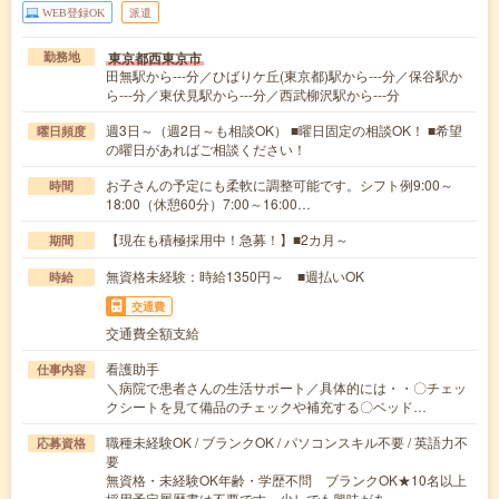
WEB登録OK
派遣
東京都西東京市
勤務地
田無駅から---分／ひばりケ丘(東京都)駅から---分／保谷駅か
ら---分／東伏見駅から---分／西武柳沢駅から---分
週3日～（週2日～も相談OK） ■曜日固定の相談OK！ ■希望
曜日頻度
の曜日があればご相談ください！
お子さんの予定にも柔軟に調整可能です。シフト例9:00～
時間
18:00（休憩60分）7:00～16:00…
【現在も積極採用中！急募！】■2カ月～
期間
無資格未経験：時給1350円～ ■週払いOK
時給
交通費
交通費全額支給
看護助手
仕事内容
＼病院で患者さんの生活サポート／具体的には・・〇チェッ
クシートを見て備品のチェックや補充する〇ベッド…
職種未経験OK / ブランクOK / パソコンスキル不要 / 英語力不
応募資格
要
無資格・未経験OK年齢・学歴不問 ブランクOK★10名以上
採用予定履歴書は不要です。少しでも興味があ…