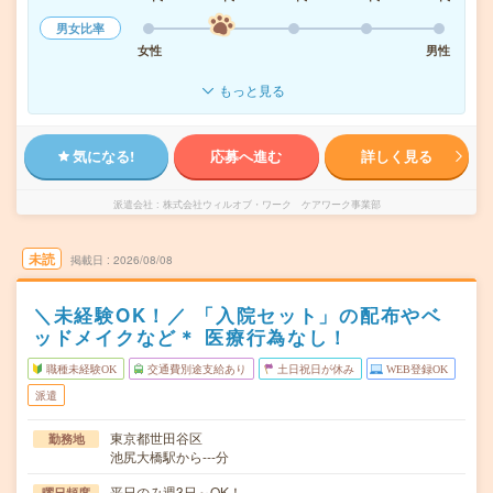
男女比率
女性
男性
もっと見る
気になる!
応募へ進む
詳しく見る
派遣会社
株式会社ウィルオブ・ワーク ケアワーク事業部
未読
掲載日
2026/08/08
＼未経験OK！／ 「入院セット」の配布やベ
ッドメイクなど＊ 医療行為なし！
職種未経験OK
交通費別途支給あり
土日祝日が休み
WEB登録OK
派遣
東京都世田谷区
勤務地
池尻大橋駅から---分
平日のみ週3日～OK！
曜日頻度