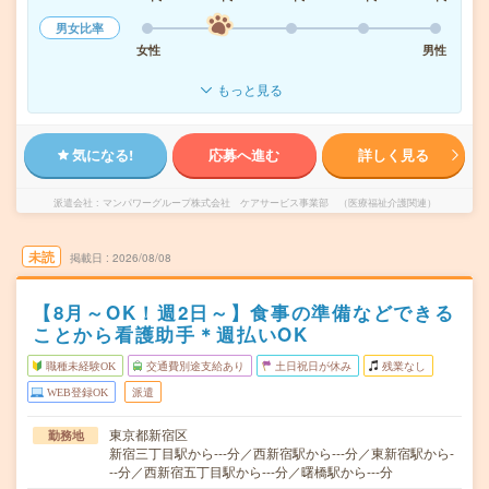
男女比率
女性
男性
もっと見る
気になる!
応募へ進む
詳しく見る
派遣会社
マンパワーグループ株式会社 ケアサービス事業部 （医療福祉介護関連）
未読
掲載日
2026/08/08
【8月～OK！週2日～】食事の準備などできる
ことから看護助手＊週払いOK
職種未経験OK
交通費別途支給あり
土日祝日が休み
残業なし
WEB登録OK
派遣
東京都新宿区
勤務地
新宿三丁目駅から---分／西新宿駅から---分／東新宿駅から-
--分／西新宿五丁目駅から---分／曙橋駅から---分