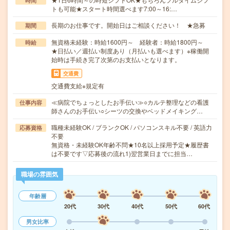
時間
トも可能★スタート時間選べます7:00～16:…
長期のお仕事です。開始日はご相談ください！ ★急募
期間
無資格未経験：時給1600円～ 経験者：時給1800円～
時給
★日払い／週払い制度あり（月払いも選べます）※稼働開
始時は手続き完了次第のお支払いとなります。
交通費
交通費支給※規定有
≪病院でちょっとしたお手伝い≫○カルテ整理などの看護
仕事内容
師さんのお手伝い○シーツの交換やベッドメイキング…
職種未経験OK / ブランクOK / パソコンスキル不要 / 英語力
応募資格
不要
無資格・未経験OK年齢不問★10名以上採用予定★履歴書
は不要です▽応募後の流れ1)翌営業日までに担当…
職場の雰囲気
年齢層
20代
30代
40代
50代
60代
男女比率