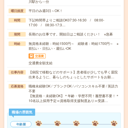
川駅から---分
平日のみ週3日～OK！
曜日頻度
下記時間帯よりご相談OK07:30-16:30 / 08:00-
時間
17:00 / 08:30-17:3…
長期のお仕事です。開始日はご相談ください！ ※急募
期間
無資格未経験：時給1500円～ 経験者：時給1700円～ ※
時給
前払い・日払い・週払いOK
交通費
交通費全額支給
【病院で移動などのサポート】患者様が少しでも早く退院
仕事内容
出来るように、暮らしのちょっとしたサポートをお願…
職種未経験OK / ブランクOK / パソコンスキル不要 / 英語力
応募資格
不要
【無資格・未経験OK】＊年齢・学歴不問！履歴書不要！＊
10名以上採用予定≪資格取得支援制度あり≫受講…
職場の雰囲気
年齢層