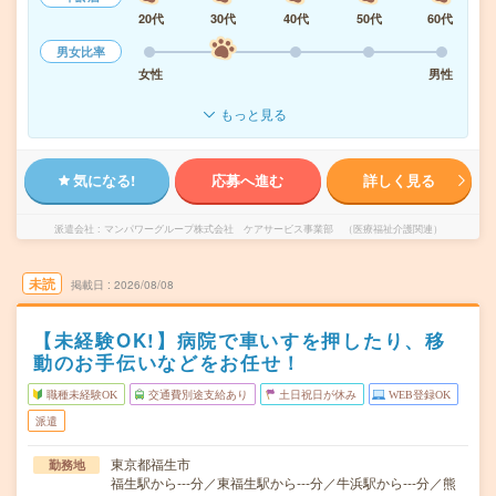
20代
30代
40代
50代
60代
男女比率
女性
男性
もっと見る
気になる!
応募へ進む
詳しく見る
派遣会社
マンパワーグループ株式会社 ケアサービス事業部 （医療福祉介護関連）
未読
掲載日
2026/08/08
【未経験OK!】病院で車いすを押したり、移
動のお手伝いなどをお任せ！
職種未経験OK
交通費別途支給あり
土日祝日が休み
WEB登録OK
派遣
東京都福生市
勤務地
福生駅から---分／東福生駅から---分／牛浜駅から---分／熊