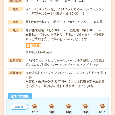
週2日～5日OK（月～金） ★土日休みOK
曜日頻度
★1日6時間～の時短シフトOK★もちろんフルタイムシフ
時間
トも可能★スタート時間選べます7:00～16:…
長期のお仕事です。開始日はご相談ください！ ★急募
期間
無資格未経験：時給1600円～ 経験者：時給1800円～
時給
★日払い／週払い制度あり（月払いも選べます）※稼働開
始時は手続き完了次第のお支払いとなります。
交通費
交通費支給※規定有
≪病院でちょっとしたお手伝い≫○カルテ整理などの看護
仕事内容
師さんのお手伝い○シーツの交換やベッドメイキング…
職種未経験OK / ブランクOK / パソコンスキル不要 / 英語力
応募資格
不要
無資格・未経験OK年齢不問★10名以上採用予定★履歴書
は不要です▽応募後の流れ1)翌営業日までに担当…
職場の雰囲気
年齢層
20代
30代
40代
50代
60代