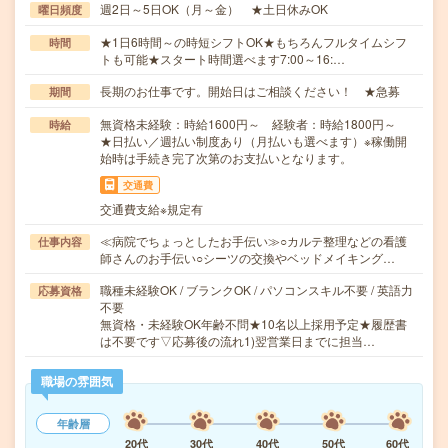
週2日～5日OK（月～金） ★土日休みOK
曜日頻度
★1日6時間～の時短シフトOK★もちろんフルタイムシフ
時間
トも可能★スタート時間選べます7:00～16:…
長期のお仕事です。開始日はご相談ください！ ★急募
期間
無資格未経験：時給1600円～ 経験者：時給1800円～
時給
★日払い／週払い制度あり（月払いも選べます）※稼働開
始時は手続き完了次第のお支払いとなります。
交通費
交通費支給※規定有
≪病院でちょっとしたお手伝い≫○カルテ整理などの看護
仕事内容
師さんのお手伝い○シーツの交換やベッドメイキング…
職種未経験OK / ブランクOK / パソコンスキル不要 / 英語力
応募資格
不要
無資格・未経験OK年齢不問★10名以上採用予定★履歴書
は不要です▽応募後の流れ1)翌営業日までに担当…
職場の雰囲気
年齢層
20代
30代
40代
50代
60代