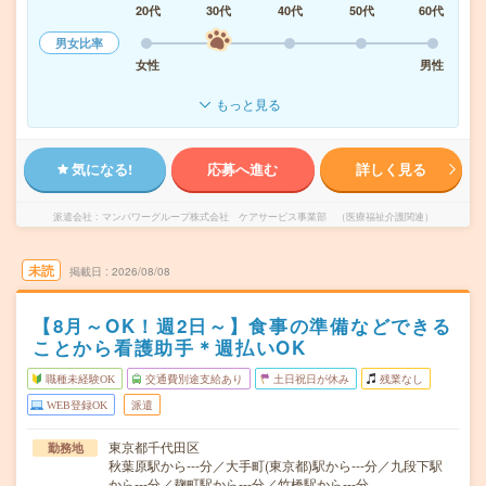
20代
30代
40代
50代
60代
男女比率
女性
男性
もっと見る
気になる!
応募へ進む
詳しく見る
派遣会社
マンパワーグループ株式会社 ケアサービス事業部 （医療福祉介護関連）
未読
掲載日
2026/08/08
【8月～OK！週2日～】食事の準備などできる
ことから看護助手＊週払いOK
職種未経験OK
交通費別途支給あり
土日祝日が休み
残業なし
WEB登録OK
派遣
東京都千代田区
勤務地
秋葉原駅から---分／大手町(東京都)駅から---分／九段下駅
から---分／麹町駅から---分／竹橋駅から---分