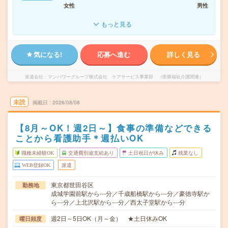
女性
男性
もっと見る
気になる!
応募へ進む
詳しく見る
派遣会社
マンパワーグループ株式会社 ケアサービス事業部 （医療福祉介護関連）
未読
掲載日
2026/08/08
【8月～OK！週2日～】食事の準備などできる
ことから看護助手＊週払いOK
職種未経験OK
交通費別途支給あり
土日祝日が休み
残業なし
WEB登録OK
派遣
東京都世田谷区
勤務地
成城学園前駅から---分／千歳船橋駅から---分／豪徳寺駅か
ら---分／上北沢駅から---分／西太子堂駅から---分
週2日～5日OK（月～金） ★土日休みOK
曜日頻度