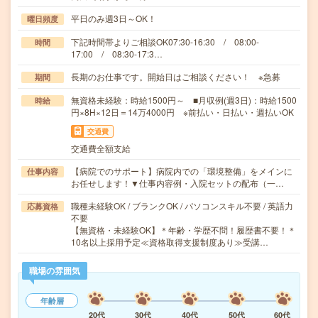
平日のみ週3日～OK！
曜日頻度
下記時間帯よりご相談OK07:30-16:30 / 08:00-
時間
17:00 / 08:30-17:3…
長期のお仕事です。開始日はご相談ください！ ※急募
期間
無資格未経験：時給1500円～ ■月収例(週3日)：時給1500
時給
円×8H×12日＝14万4000円 ※前払い・日払い・週払いOK
交通費
交通費全額支給
【病院でのサポート】病院内での「環境整備」をメインに
仕事内容
お任せします！▼仕事内容例・入院セットの配布（一…
職種未経験OK / ブランクOK / パソコンスキル不要 / 英語力
応募資格
不要
【無資格・未経験OK】＊年齢・学歴不問！履歴書不要！＊
10名以上採用予定≪資格取得支援制度あり≫受講…
職場の雰囲気
年齢層
20代
30代
40代
50代
60代