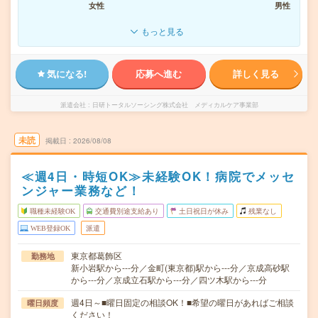
女性
男性
もっと見る
気になる!
応募へ進む
詳しく見る
派遣会社
日研トータルソーシング株式会社 メディカルケア事業部
未読
掲載日
2026/08/08
≪週4日・時短OK≫未経験OK！病院でメッセ
ンジャー業務など！
職種未経験OK
交通費別途支給あり
土日祝日が休み
残業なし
WEB登録OK
派遣
東京都葛飾区
勤務地
新小岩駅から---分／金町(東京都)駅から---分／京成高砂駅
から---分／京成立石駅から---分／四ツ木駅から---分
週4日～■曜日固定の相談OK！■希望の曜日があればご相談
曜日頻度
ください！