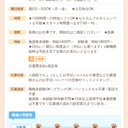
週2日～5日OK（月～金） ★土日休みOK
曜日頻度
★1日6時間～の時短シフトOK★もちろんフルタイムシフ
時間
トも可能★スタート時間選べます7:00～16:…
長期のお仕事です。開始日はご相談ください！ ★急募
期間
無資格未経験：時給1600円～ 経験者：時給1800円～
時給
★日払い／週払い制度あり（月払いも選べます）※稼働開
始時は手続き完了次第のお支払いとなります。
交通費
交通費支給※規定有
≪病院でちょっとしたお手伝い≫○カルテ整理などの看護
仕事内容
師さんのお手伝い○シーツの交換やベッドメイキング…
職種未経験OK / ブランクOK / パソコンスキル不要 / 英語力
応募資格
不要
無資格・未経験OK年齢不問★10名以上採用予定★履歴書
は不要です▽応募後の流れ1)翌営業日までに担当…
職場の雰囲気
年齢層