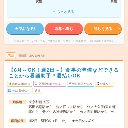
女性
男性
もっと見る
気になる!
応募へ進む
詳しく見る
派遣会社
マンパワーグループ株式会社 ケアサービス事業部 （医療福祉介護関連）
未読
掲載日
2026/08/08
【8月～OK！週2日～】食事の準備などできる
ことから看護助手＊週払いOK
職種未経験OK
交通費別途支給あり
土日祝日が休み
残業なし
WEB登録OK
派遣
東京都新宿区
勤務地
高田馬場駅から---分／四ツ谷駅から---分／大久保(東京都)
駅から---分／牛込神楽坂駅から---分／面影橋駅から---分
週2日～5日OK（月～金） ★土日休みOK
曜日頻度