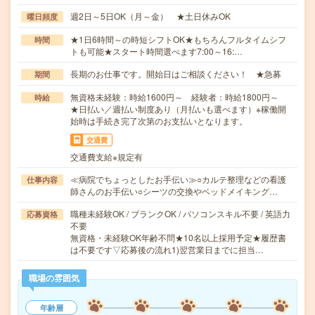
週2日～5日OK（月～金） ★土日休みOK
曜日頻度
★1日6時間～の時短シフトOK★もちろんフルタイムシフ
時間
トも可能★スタート時間選べます7:00～16:…
長期のお仕事です。開始日はご相談ください！ ★急募
期間
無資格未経験：時給1600円～ 経験者：時給1800円～
時給
★日払い／週払い制度あり（月払いも選べます）※稼働開
始時は手続き完了次第のお支払いとなります。
交通費
交通費支給※規定有
≪病院でちょっとしたお手伝い≫○カルテ整理などの看護
仕事内容
師さんのお手伝い○シーツの交換やベッドメイキング…
職種未経験OK / ブランクOK / パソコンスキル不要 / 英語力
応募資格
不要
無資格・未経験OK年齢不問★10名以上採用予定★履歴書
は不要です▽応募後の流れ1)翌営業日までに担当…
職場の雰囲気
年齢層