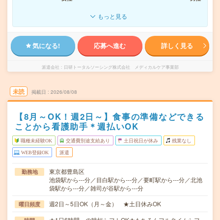
もっと見る
気になる!
応募へ進む
詳しく見る
派遣会社
日研トータルソーシング株式会社 メディカルケア事業部
未読
掲載日
2026/08/08
【8月～OK！週2日～】食事の準備などできる
ことから看護助手＊週払いOK
職種未経験OK
交通費別途支給あり
土日祝日が休み
残業なし
WEB登録OK
派遣
東京都豊島区
勤務地
池袋駅から---分／目白駅から---分／要町駅から---分／北池
袋駅から---分／雑司が谷駅から---分
週2日～5日OK（月～金） ★土日休みOK
曜日頻度
★1日6時間～の時短シフトOK★もちろんフルタイムシフ