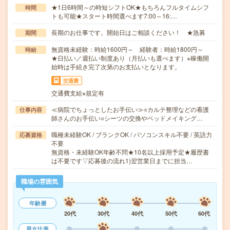
★1日6時間～の時短シフトOK★もちろんフルタイムシフ
時間
トも可能★スタート時間選べます7:00～16:…
長期のお仕事です。開始日はご相談ください！ ★急募
期間
無資格未経験：時給1600円～ 経験者：時給1800円～
時給
★日払い／週払い制度あり（月払いも選べます）※稼働開
始時は手続き完了次第のお支払いとなります。
交通費
交通費支給※規定有
≪病院でちょっとしたお手伝い≫○カルテ整理などの看護
仕事内容
師さんのお手伝い○シーツの交換やベッドメイキング…
職種未経験OK / ブランクOK / パソコンスキル不要 / 英語力
応募資格
不要
無資格・未経験OK年齢不問★10名以上採用予定★履歴書
は不要です▽応募後の流れ1)翌営業日までに担当…
職場の雰囲気
年齢層
20代
30代
40代
50代
60代
男女比率