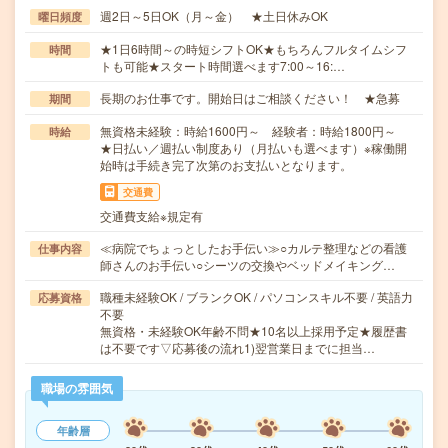
週2日～5日OK（月～金） ★土日休みOK
曜日頻度
★1日6時間～の時短シフトOK★もちろんフルタイムシフ
時間
トも可能★スタート時間選べます7:00～16:…
長期のお仕事です。開始日はご相談ください！ ★急募
期間
無資格未経験：時給1600円～ 経験者：時給1800円～
時給
★日払い／週払い制度あり（月払いも選べます）※稼働開
始時は手続き完了次第のお支払いとなります。
交通費
交通費支給※規定有
≪病院でちょっとしたお手伝い≫○カルテ整理などの看護
仕事内容
師さんのお手伝い○シーツの交換やベッドメイキング…
職種未経験OK / ブランクOK / パソコンスキル不要 / 英語力
応募資格
不要
無資格・未経験OK年齢不問★10名以上採用予定★履歴書
は不要です▽応募後の流れ1)翌営業日までに担当…
職場の雰囲気
年齢層