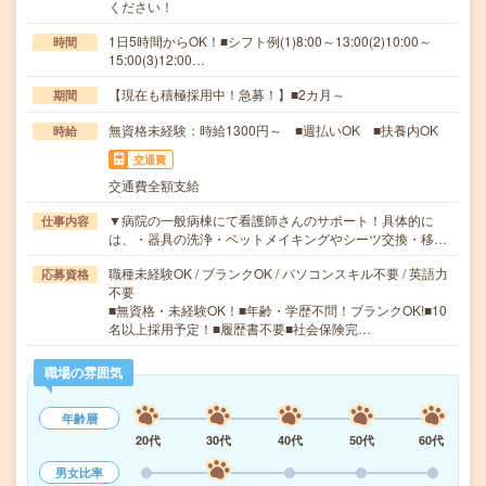
ください！
1日5時間からOK！■シフト例(1)8:00～13:00(2)10:00～
時間
15:00(3)12:00…
【現在も積極採用中！急募！】■2カ月～
期間
無資格未経験：時給1300円～ ■週払いOK ■扶養内OK
時給
交通費
交通費全額支給
▼病院の一般病棟にて看護師さんのサポート！具体的に
仕事内容
は、・器具の洗浄・ベットメイキングやシーツ交換・移…
職種未経験OK / ブランクOK / パソコンスキル不要 / 英語力
応募資格
不要
■無資格・未経験OK！■年齢・学歴不問！ブランクOK!■10
名以上採用予定！■履歴書不要■社会保険完…
職場の雰囲気
年齢層
20代
30代
40代
50代
60代
男女比率