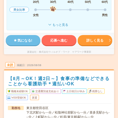
20代
30代
40代
50代
60代
男女比率
女性
男性
もっと見る
気になる!
応募へ進む
詳しく見る
派遣会社
株式会社ウィルオブ・ワーク ケアワーク事業部
未読
掲載日
2026/08/08
【8月～OK！週2日～】食事の準備などできる
ことから看護助手＊週払いOK
職種未経験OK
交通費別途支給あり
土日祝日が休み
残業なし
WEB登録OK
派遣
東京都世田谷区
勤務地
下北沢駅から---分／松陰神社前駅から---分／喜多見駅から-
--分／上町駅から---分／松原(東京都)駅から---分