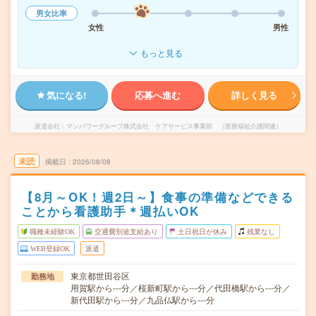
男女比率
女性
男性
もっと見る
気になる!
応募へ進む
詳しく見る
派遣会社
マンパワーグループ株式会社 ケアサービス事業部 （医療福祉介護関連）
未読
掲載日
2026/08/08
【8月～OK！週2日～】食事の準備などできる
ことから看護助手＊週払いOK
職種未経験OK
交通費別途支給あり
土日祝日が休み
残業なし
WEB登録OK
派遣
東京都世田谷区
勤務地
用賀駅から---分／桜新町駅から---分／代田橋駅から---分／
新代田駅から---分／九品仏駅から---分