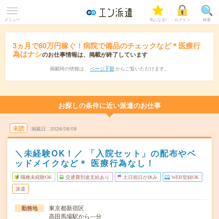
メニュー
気になる!
ログイン
検索
3ヵ月で80万円稼ぐ！病院で備品のチェックなど＊医療行
為はナシ
のお仕事情報は、掲載が終了しています
掲載時の情報は、
ページ下部
からご覧いただけます。
お探しの条件に近い派遣のお仕事
未読
掲載日
2026/08/08
＼未経験OK！／ 「入院セット」の配布やベ
ッドメイクなど＊ 医療行為なし！
職種未経験OK
交通費別途支給あり
土日祝日が休み
WEB登録OK
派遣
東京都新宿区
勤務地
高田馬場駅から---分