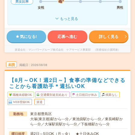
男女比率
女性
男性
もっと見る
気になる!
応募へ進む
詳しく見る
派遣会社
マンパワーグループ株式会社 ケアサービス事業部 （医療福祉介護関連）
未読
掲載日
2026/08/08
【8月～OK！週2日～】食事の準備などできる
ことから看護助手＊週払いOK
職種未経験OK
交通費別途支給あり
土日祝日が休み
残業なし
WEB登録OK
派遣
東京都豊島区
勤務地
大塚(東京都)駅から---分／東池袋駅から---分／東長崎駅か
ら---分／大塚駅前駅から---分／下板橋駅から---分
週2日～5日OK（月～金） ★土日休みOK
曜日頻度