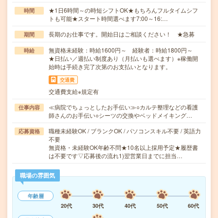
★1日6時間～の時短シフトOK★もちろんフルタイムシフ
時間
トも可能★スタート時間選べます7:00～16:…
長期のお仕事です。開始日はご相談ください！ ★急募
期間
無資格未経験：時給1600円～ 経験者：時給1800円～
時給
★日払い／週払い制度あり（月払いも選べます）※稼働開
始時は手続き完了次第のお支払いとなります。
交通費
交通費支給※規定有
≪病院でちょっとしたお手伝い≫○カルテ整理などの看護
仕事内容
師さんのお手伝い○シーツの交換やベッドメイキング…
職種未経験OK / ブランクOK / パソコンスキル不要 / 英語力
応募資格
不要
無資格・未経験OK年齢不問★10名以上採用予定★履歴書
は不要です▽応募後の流れ1)翌営業日までに担当…
職場の雰囲気
年齢層
20代
30代
40代
50代
60代