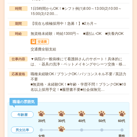
1日5時間からOK！■シフト例(1)8:00～13:00(2)10:00～
時間
15:00(3)12:00…
【現在も積極採用中！急募！】■2カ月～
期間
無資格未経験：時給1300円～ ■週払いOK ■扶養内OK
時給
交通費
交通費全額支給
▼病院の一般病棟にて看護師さんのサポート！具体的に
仕事内容
は、・器具の洗浄・ベットメイキングやシーツ交換・移…
職種未経験OK / ブランクOK / パソコンスキル不要 / 英語力
応募資格
不要
■無資格・未経験OK！■年齢・学歴不問！ブランクOK!■10
名以上採用予定！■履歴書不要■社会保険完…
職場の雰囲気
年齢層
20代
30代
40代
50代
60代
男女比率
女性
男性