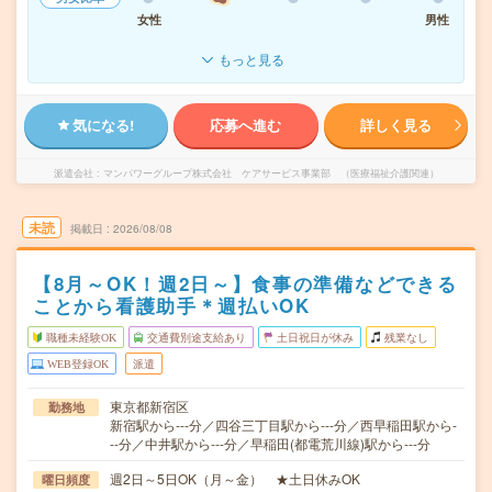
女性
男性
もっと見る
気になる!
応募へ進む
詳しく見る
派遣会社
マンパワーグループ株式会社 ケアサービス事業部 （医療福祉介護関連）
未読
掲載日
2026/08/08
【8月～OK！週2日～】食事の準備などできる
ことから看護助手＊週払いOK
職種未経験OK
交通費別途支給あり
土日祝日が休み
残業なし
WEB登録OK
派遣
東京都新宿区
勤務地
新宿駅から---分／四谷三丁目駅から---分／西早稲田駅から-
--分／中井駅から---分／早稲田(都電荒川線)駅から---分
週2日～5日OK（月～金） ★土日休みOK
曜日頻度