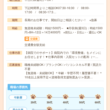
下記時間帯よりご相談OK07:30-16:30 / 08:00-
時間
17:00 / 08:30-17:3…
長期のお仕事です。開始日はご相談ください！ ※急募
期間
無資格未経験：時給1500円～ ■月収例(週3日)：時給1500
時給
円×8H×12日＝14万4000円 ※前払い・日払い・週払いOK
交通費
交通費全額支給
【病院でのサポート】病院内での「環境整備」をメインに
仕事内容
お任せします！▼仕事内容例・入院セットの配布（一…
職種未経験OK / ブランクOK / パソコンスキル不要 / 英語力
応募資格
不要
【無資格・未経験OK】＊年齢・学歴不問！履歴書不要！＊
10名以上採用予定≪資格取得支援制度あり≫受講…
職場の雰囲気
年齢層
20代
30代
40代
50代
60代
男女比率