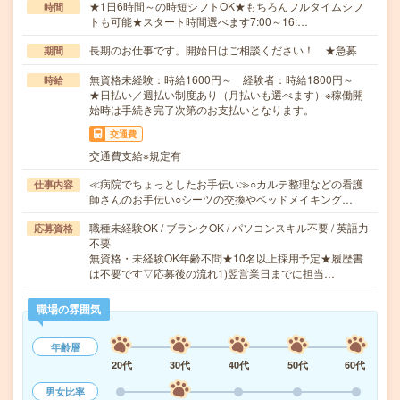
★1日6時間～の時短シフトOK★もちろんフルタイムシフ
時間
トも可能★スタート時間選べます7:00～16:…
長期のお仕事です。開始日はご相談ください！ ★急募
期間
無資格未経験：時給1600円～ 経験者：時給1800円～
時給
★日払い／週払い制度あり（月払いも選べます）※稼働開
始時は手続き完了次第のお支払いとなります。
交通費
交通費支給※規定有
≪病院でちょっとしたお手伝い≫○カルテ整理などの看護
仕事内容
師さんのお手伝い○シーツの交換やベッドメイキング…
職種未経験OK / ブランクOK / パソコンスキル不要 / 英語力
応募資格
不要
無資格・未経験OK年齢不問★10名以上採用予定★履歴書
は不要です▽応募後の流れ1)翌営業日までに担当…
職場の雰囲気
年齢層
20代
30代
40代
50代
60代
男女比率