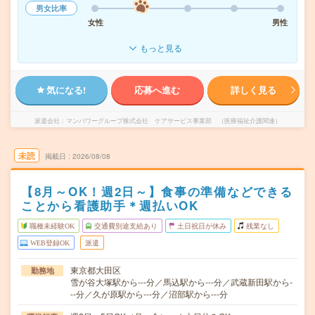
男女比率
女性
男性
もっと見る
気になる!
応募へ進む
詳しく見る
派遣会社
マンパワーグループ株式会社 ケアサービス事業部 （医療福祉介護関連）
未読
掲載日
2026/08/08
【8月～OK！週2日～】食事の準備などできる
ことから看護助手＊週払いOK
職種未経験OK
交通費別途支給あり
土日祝日が休み
残業なし
WEB登録OK
派遣
東京都大田区
勤務地
雪が谷大塚駅から---分／馬込駅から---分／武蔵新田駅から-
--分／久が原駅から---分／沼部駅から---分