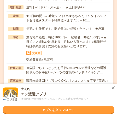
週2日～5日OK（月～金） ★土日休みOK
曜日頻度
★1日6時間～の時短シフトOK★もちろんフルタイムシフ
時間
トも可能★スタート時間選べます7:00～16:…
長期のお仕事です。開始日はご相談ください！ ★急募
期間
無資格未経験：時給1600円～ 経験者：時給1800円～★
時給
日払い／週払い制度あり（月払いも選べます）※稼働開始
時は手続き完了次第のお支払いとなります。
交通費
交通費支給※規定有
≪病院でちょっとしたお手伝い≫○カルテ整理などの看護
仕事内容
師さんのお手伝い○シーツの交換やベッドメイキング…
職種未経験OK / ブランクOK / パソコンスキル不要 / 英語力
応募資格
不要
大人気！
無資格・未経験OK年齢不問★10名以上採用予定★履歴書
エン派遣アプリ
は不要です▽応募後の流れ1)翌営業日までに担当…
派遣のお仕事情報がたくさん！プッシュ通知で受け取ろう！
職場の雰囲気
アプリをダウンロード
年齢層