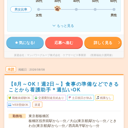
20代
30代
40代
50代
60代
男女比率
女性
男性
もっと見る
気になる!
応募へ進む
詳しく見る
派遣会社
マンパワーグループ株式会社 ケアサービス事業部 （医療福祉介護関連）
未読
掲載日
2026/08/08
【8月～OK！週2日～】食事の準備などできる
ことから看護助手＊週払いOK
職種未経験OK
交通費別途支給あり
土日祝日が休み
残業なし
WEB登録OK
派遣
東京都板橋区
勤務地
板橋区役所前駅から---分／大山(東京都)駅から---分／とき
わ台(東京都)駅から---分／西高島平駅から---分