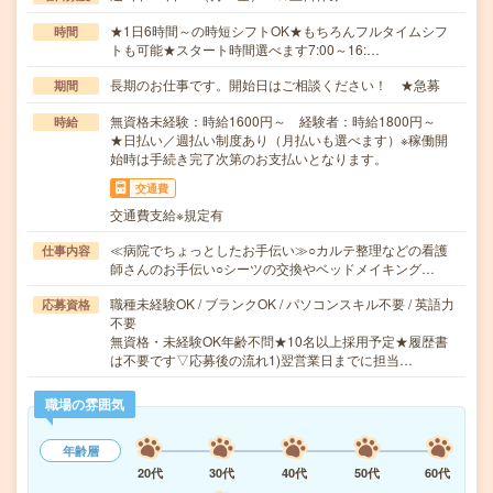
★1日6時間～の時短シフトOK★もちろんフルタイムシフ
時間
トも可能★スタート時間選べます7:00～16:…
長期のお仕事です。開始日はご相談ください！ ★急募
期間
無資格未経験：時給1600円～ 経験者：時給1800円～
時給
★日払い／週払い制度あり（月払いも選べます）※稼働開
始時は手続き完了次第のお支払いとなります。
交通費
交通費支給※規定有
≪病院でちょっとしたお手伝い≫○カルテ整理などの看護
仕事内容
師さんのお手伝い○シーツの交換やベッドメイキング…
職種未経験OK / ブランクOK / パソコンスキル不要 / 英語力
応募資格
不要
無資格・未経験OK年齢不問★10名以上採用予定★履歴書
は不要です▽応募後の流れ1)翌営業日までに担当…
職場の雰囲気
年齢層
20代
30代
40代
50代
60代