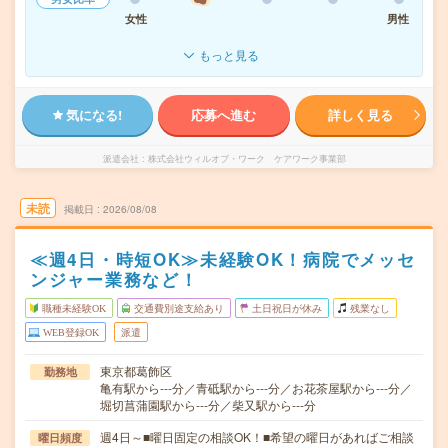
女性
男性
もっと見る
気になる!
応募へ進む
詳しく見る
派遣会社
株式会社ウィルオブ・ワーク ケアワーク事業部
未読
掲載日
2026/08/08
≪週4日・時短OK≫未経験OK！病院でメッセ
ンジャー業務など！
職種未経験OK
交通費別途支給あり
土日祝日が休み
残業なし
WEB登録OK
派遣
東京都葛飾区
勤務地
亀有駅から---分／青砥駅から---分／お花茶屋駅から---分／
堀切菖蒲園駅から---分／柴又駅から---分
週4日～■曜日固定の相談OK！■希望の曜日があればご相談
曜日頻度