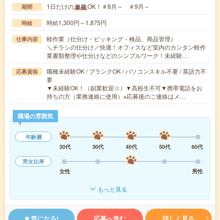
1日だけの
OK！＃8月～ ＃9月～
単発
期間
時給1,300円～1,875円
時給
軽作業（仕分け・ピッキング・検品、商品管理）
仕事内容
＼チラシの仕分け／快適！オフィスなど室内のカンタン軽作
業書類整理や仕分けなどのシンプルワーク！未経験…
職種未経験OK / ブランクOK / パソコンスキル不要 / 英語力不
応募資格
要
▼未経験OK！（副業歓迎☆）▼高校生不可▼携帯電話をお
持ちの方（業務連絡に使用）※応募後のご連絡はメ…
職場の雰囲気
年齢層
20代
30代
40代
50代
60代
男女比率
女性
男性
もっと見る
気になる!
応募へ進む
詳しく見る