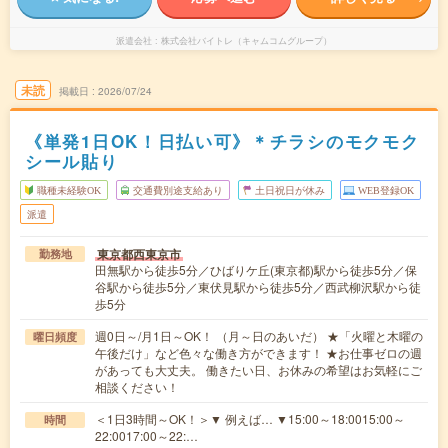
派遣会社
株式会社バイトレ（キャムコムグループ）
未読
掲載日
2026/07/24
《単発1日OK！日払い可》＊チラシのモクモク
シール貼り
職種未経験OK
交通費別途支給あり
土日祝日が休み
WEB登録OK
派遣
東京都西東京市
勤務地
田無駅から徒歩5分／ひばりケ丘(東京都)駅から徒歩5分／保
谷駅から徒歩5分／東伏見駅から徒歩5分／西武柳沢駅から徒
歩5分
週0日～/月1日～OK！ （月～日のあいだ） ★「火曜と木曜の
曜日頻度
午後だけ」など色々な働き方ができます！ ★お仕事ゼロの週
があっても大丈夫。 働きたい日、お休みの希望はお気軽にご
相談ください！
＜1日3時間～OK！＞▼ 例えば… ▼15:00～18:0015:00～
時間
22:0017:00～22:…