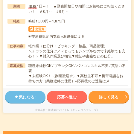
1日～！ ★勤務開始日や期間はお気軽にご相談くださ
単発
期間
い！ ＃8月～ ＃9月～
時給1,300円～1,875円
時給
交通費
■ 交通費規定内支給 ※派遣先による
軽作業（仕分け・ピッキング・検品、商品管理）
仕事内容
＼チラシの仕分け／＜とってもシンプルなので未経験でも安
心！＞▼封入作業及び梱包▼雑誌や書籍などの仕分…
職種未経験OK / ブランクOK / パソコンスキル不要 / 英語力不
応募資格
要
▼未経験OK！（副業歓迎☆）▼高校生不可▼携帯電話をお
持ちの方（業務連絡に使用）※応募後のご連絡はメ…
気になる!
応募へ進む
詳しく見る
派遣会社
株式会社バイトレ（キャムコムグループ）