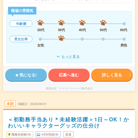
職場の雰囲気
年齢層
20代
30代
40代
50代
60代
男女比率
女性
男性
もっと見る
気になる!
応募へ進む
詳しく見る
派遣会社
テイケイトレード株式会社
未読
掲載日
2026/08/01
＜初勤務手当あり＊未経験活躍＞1日～OK！か
わいいキャラクターグッズの仕分け
職種未経験OK
WEB登録OK
派遣