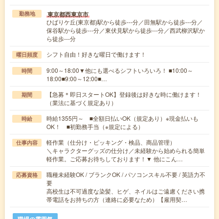
東京都西東京市
勤務地
ひばりケ丘(東京都)駅から徒歩---分／田無駅から徒歩---分／
保谷駅から徒歩---分／東伏見駅から徒歩---分／西武柳沢駅か
ら徒歩---分
シフト自由！好きな曜日で働けます！
曜日頻度
9:00～18:00▼他にも選べるシフトいろいろ！ ■10:00～
時間
18:00■9:00～12:00■…
【急募＊即日スタートOK】登録後は好きな時に働けます！
期間
（業法に基づく規定あり）
時給1355円～ ■全額日払いOK（規定あり）※現金払いも
時給
OK！ ■初勤務手当（※規定による）
軽作業（仕分け・ピッキング・検品、商品管理）
仕事内容
＼キャラクターグッズの仕分け／未経験から始められる簡単
軽作業。ご応募お待ちしております！▼ 他にこん…
職種未経験OK / ブランクOK / パソコンスキル不要 / 英語力不
応募資格
要
高校生は不可過度な染髪、ヒゲ、ネイルはご遠慮ください携
帯電話をお持ちの方（連絡に必要なため）【雇用契…
職場の雰囲気