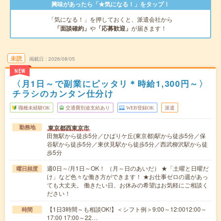
興味があったら「★気になる！」をタップ！
「気になる！」を押しておくと、派遣会社から
「面談確約」
や
「応募歓迎」
が届きます！
未読
掲載日
2026/08/05
NEW
〈月1日～で副業にピッタリ＊時給1,300円～〉
チラシのカンタン仕分け
職種未経験OK
交通費別途支給あり
WEB登録OK
派遣
東京都西東京市
勤務地
田無駅から徒歩5分／ひばりケ丘(東京都)駅から徒歩5分／保
谷駅から徒歩5分／東伏見駅から徒歩5分／西武柳沢駅から徒
歩5分
週0日～/月1日～OK！ （月～日のあいだ） ★「土曜と日曜だ
曜日頻度
け」など色々な働き方ができます！ ★お仕事ゼロの週があっ
ても大丈夫。 働きたい日、お休みの希望はお気軽にご相談く
ださい！
【1日3時間～も相談OK!】＜シフト例＞9:00～12:0012:00～
時間
17:00 17:00～22…