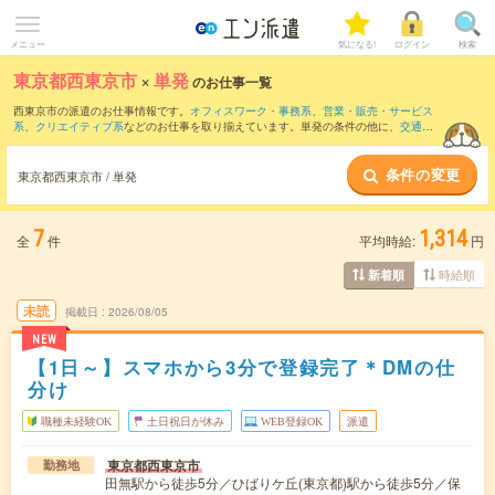
メニュー
気になる!
ログイン
検索
東京都西東京市
×
単発
のお仕事一覧
西東京市の派遣のお仕事情報です。
オフィスワーク・事務系
、
営業・販売・サービス
系
、
クリエイティブ系
などのお仕事を取り揃えています。単発の条件の他に、
交通費
別途支給あり
、
職種未経験OK
、
友だちと一緒の応募OK
などでもお探し頂けます。
条件の変更
東京都西東京市 / 単発
7
1,314
全
件
平均時給:
円
時給順
新着順
未読
掲載日
2026/08/05
NEW
【1日～】スマホから3分で登録完了＊DMの仕
分け
職種未経験OK
土日祝日が休み
WEB登録OK
派遣
東京都西東京市
勤務地
田無駅から徒歩5分／ひばりケ丘(東京都)駅から徒歩5分／保