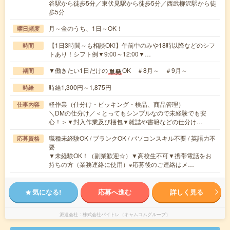
谷駅から徒歩5分／東伏見駅から徒歩5分／西武柳沢駅から徒
歩5分
月～金のうち、1日～OK！
曜日頻度
【1日3時間～も相談OK!】午前中のみや18時以降などのシフ
時間
トあり！シフト例▼9:00～12:00▼…
▼働きたい1日だけの
OK ＃8月～ ＃9月～
単発
期間
時給1,300円～1,875円
時給
軽作業（仕分け・ピッキング・検品、商品管理）
仕事内容
＼DMの仕分け／＜とってもシンプルなので未経験でも安
心！＞▼封入作業及び梱包▼雑誌や書籍などの仕分け…
職種未経験OK / ブランクOK / パソコンスキル不要 / 英語力不
応募資格
要
▼未経験OK！（副業歓迎☆）▼高校生不可▼携帯電話をお
持ちの方（業務連絡に使用）※応募後のご連絡はメ…
気になる!
応募へ進む
詳しく見る
派遣会社
株式会社バイトレ（キャムコムグループ）