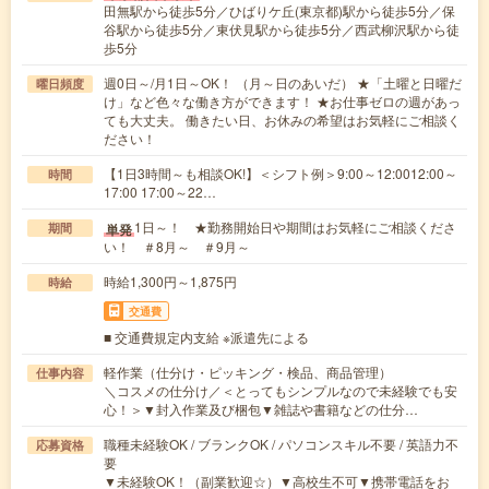
田無駅から徒歩5分／ひばりケ丘(東京都)駅から徒歩5分／保
谷駅から徒歩5分／東伏見駅から徒歩5分／西武柳沢駅から徒
歩5分
週0日～/月1日～OK！ （月～日のあいだ） ★「土曜と日曜だ
曜日頻度
け」など色々な働き方ができます！ ★お仕事ゼロの週があっ
ても大丈夫。 働きたい日、お休みの希望はお気軽にご相談く
ださい！
【1日3時間～も相談OK!】＜シフト例＞9:00～12:0012:00～
時間
17:00 17:00～22…
1日～！ ★勤務開始日や期間はお気軽にご相談くださ
単発
期間
い！ ＃8月～ ＃9月～
時給1,300円～1,875円
時給
交通費
■ 交通費規定内支給 ※派遣先による
軽作業（仕分け・ピッキング・検品、商品管理）
仕事内容
＼コスメの仕分け／＜とってもシンプルなので未経験でも安
心！＞▼封入作業及び梱包▼雑誌や書籍などの仕分…
職種未経験OK / ブランクOK / パソコンスキル不要 / 英語力不
応募資格
要
▼未経験OK！（副業歓迎☆）▼高校生不可▼携帯電話をお