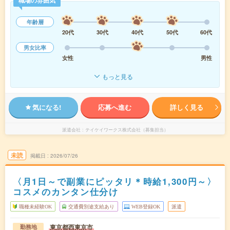
年齢層
20代
30代
40代
50代
60代
男女比率
女性
男性
もっと見る
気になる!
応募へ進む
詳しく見る
派遣会社
テイケイワークス株式会社（募集担当）
未読
掲載日
2026/07/26
〈月1日～で副業にピッタリ＊時給1,300円～〉
コスメのカンタン仕分け
職種未経験OK
交通費別途支給あり
WEB登録OK
派遣
東京都西東京市
勤務地