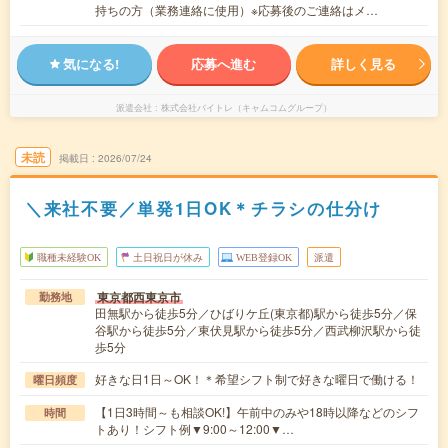
持ちの方（業務連絡に使用）※応募後のご連絡はメ…
気になる!
応募へ進む
詳しく見る
派遣会社
株式会社バイトレ（キャムコムグループ）
未読
掲載日
2026/07/24
＼来社不要／単発1日OK＊チラシの仕分け
職種未経験OK
土日祝日が休み
WEB登録OK
派遣
東京都西東京市
勤務地
田無駅から徒歩5分／ひばりケ丘(東京都)駅から徒歩5分／保
谷駅から徒歩5分／東伏見駅から徒歩5分／西武柳沢駅から徒
歩5分
好きな日1日～OK！＊希望シフト制で好きな曜日で働ける！
曜日頻度
【1日3時間～も相談OK!】午前中のみや18時以降などのシフ
時間
トあり！シフト例▼9:00～12:00▼…