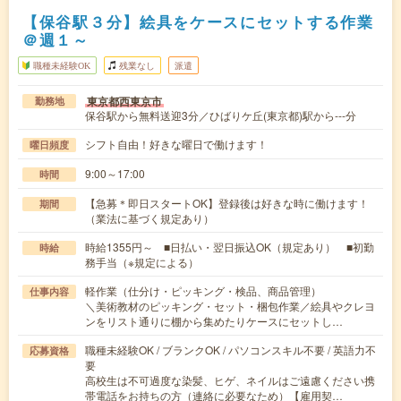
【保谷駅３分】絵具をケースにセットする作業
＠週１～
職種未経験OK
残業なし
派遣
東京都西東京市
勤務地
保谷駅から無料送迎3分／ひばりケ丘(東京都)駅から---分
シフト自由！好きな曜日で働けます！
曜日頻度
9:00～17:00
時間
【急募＊即日スタートOK】登録後は好きな時に働けます！
期間
（業法に基づく規定あり）
時給1355円～ ■日払い・翌日振込OK（規定あり） ■初勤
時給
務手当（※規定による）
軽作業（仕分け・ピッキング・検品、商品管理）
仕事内容
＼美術教材のピッキング・セット・梱包作業／絵具やクレヨ
ンをリスト通りに棚から集めたりケースにセットし…
職種未経験OK / ブランクOK / パソコンスキル不要 / 英語力不
応募資格
要
高校生は不可過度な染髪、ヒゲ、ネイルはご遠慮ください携
帯電話をお持ちの方（連絡に必要なため）【雇用契…