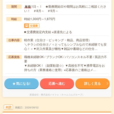
1日～！ ★勤務開始日や期間はお気軽にご相談くださ
単発
期間
い！ ＃8月～ ＃9月～
時給1,300円～1,875円
時給
交通費
■ 交通費規定内支給 ※派遣先による
軽作業（仕分け・ピッキング・検品、商品管理）
仕事内容
＼チラシの仕分け／＜とってもシンプルなので未経験でも安
心！＞▼封入作業及び梱包▼雑誌や書籍などの仕分…
職種未経験OK / ブランクOK / パソコンスキル不要 / 英語力不
応募資格
要
▼未経験OK！（副業歓迎☆）▼高校生不可▼携帯電話をお
持ちの方（業務連絡に使用）※応募後のご連絡はメ…
気になる!
応募へ進む
詳しく見る
派遣会社
株式会社バイトレ（キャムコムグループ）
未読
掲載日
2026/08/02