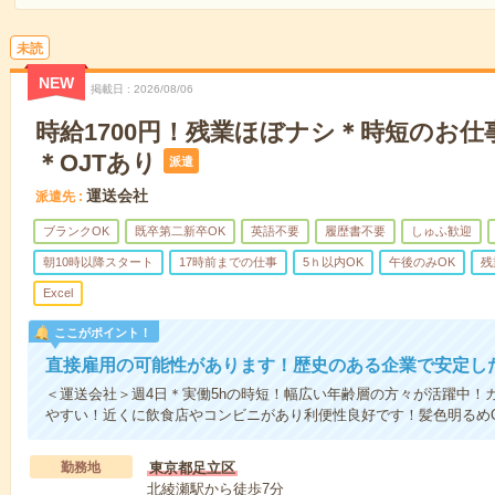
未読
NEW
掲載日
2026/08/06
時給1700円！残業ほぼナシ＊時短のお
＊OJTあり
派遣
運送会社
派遣先
ブランクOK
既卒第二新卒OK
英語不要
履歴書不要
しゅふ歓迎
朝10時以降スタート
17時前までの仕事
5ｈ以内OK
午後のみOK
残
Excel
ここがポイント！
直接雇用の可能性があります！歴史のある企業で安定し
＜運送会社＞週4日＊実働5hの時短！幅広い年齢層の方々が活躍中！
やすい！近くに飲食店やコンビニがあり利便性良好です！髪色明るめ
勤務地
東京都足立区
北綾瀬駅から徒歩7分