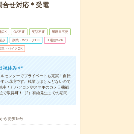
問合せ対応＊受電
緒OK
OA不要
英語不要
履歴書不要
業少
副業・WワークOK
IT通信Web
転車・バイクOK
日祝休み✧*
ールセンターでプライベートも充実！自転
やすい環境です。残業もほとんどないので
施中＊》パソコンやスマホのカメラ機能
位で取得可！（2）有給発生までの期間
から徒歩15分