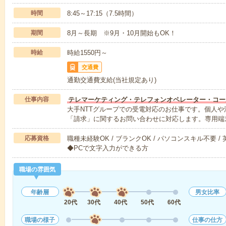
時間
8:45～17:15（7.5時間）
期間
8月～長期 ※9月・10月開始もOK！
時給
時給1550円～
交通費
通勤交通費支給(当社規定あり)
仕事内容
テレマーケティング・テレフォンオペレーター・コー
大手NTTグループでの受電対応のお仕事です。個人
「請求」に関するお問い合わせに対応します。専用端
応募資格
職種未経験OK / ブランクOK / パソコンスキル不要 /
◆PCで文字入力ができる方
職場の雰囲気
年齢層
男女比率
20代
30代
40代
50代
60代
職場の様子
仕事の仕方