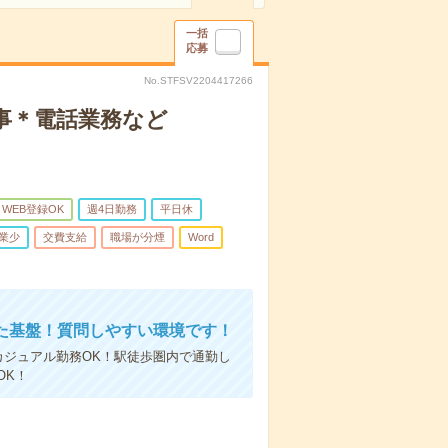
一括
応募
No.STFSV2204417266
仕事＊電話業務など
WEB登録OK
週4日勤務
平日休
業少
交費支給
職場が分煙
Word
た基盤！質問しやすい環境です！
カジュアル勤務OK！駅徒歩圏内で通勤し
OK！