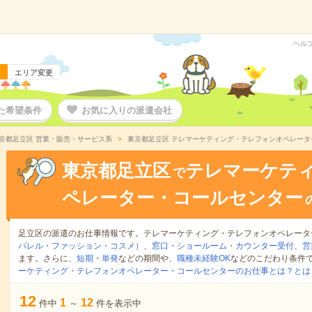
ヘル
エリア変更
た希望条件
お気に入りの派遣会社
京都足立区 営業・販売・サービス系
東京都足立区 テレマーケティング・テレフォンオペレー
東京都足立区
テレマーケテ
で
ペレーター・コールセンター
足立区の派遣のお仕事情報です。テレマーケティング・テレフォンオペレータ
パレル・ファッション・コスメ）
、
窓口・ショールーム・カウンター受付
、
営
ます。さらに、
短期
・
単発
などの期間や、
職種未経験OK
などのこだわり条件
ーケティング・テレフォンオペレーター・コールセンターのお仕事とは？とは
12
1
12
件中
～
件を表示中