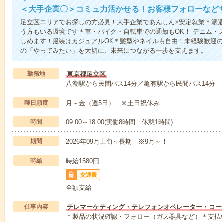
＜大手企業〇＞コミュ力活かせる！お客様フォローなど
足立区エリアでお探しの方必見！大手企業であんしん×安定就業＊派
う方もいる環境です＊車・バイク・自転車での通勤もOK！ デニム・
しめます！服装はカジュアルOK＊髪型やネイルも自由！未経験歓迎
の「やってみたい」を大切に、未来につながる一歩を支えます。
勤務地
東京都足立区
八潮駅から民間バス14分／亀有駅から民間バス14分
曜日頻度
月～金（週5日） ※土日祝休み
時間
09:00～18:00(実働8時間 休憩1時間)
期間
2026年09月上旬～長期 ※9月～！
時給
時給1580円
交通費
全額支給
仕事内容
テレマーケティング・テレフォンオペレーター・コー
＊製品の状況確認・フォロー（ガス器具など）＊支払