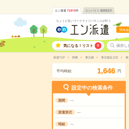
エン派遣
71573
件
エンバイト
82531
件
ちょうど良いワークライフバランスが叶う
関東版
気になる！リスト
0
保存し
派遣TOP
関東
東京都
東京都足立区
東
,
1
6
4
6
平均時給:
円
設定中の検索条件
期間
---
派遣形式
---
時給
---