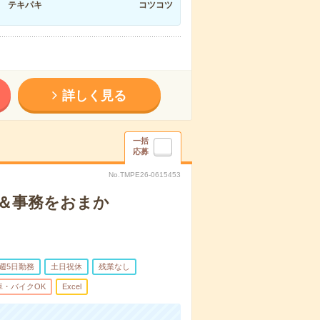
テキパキ
コツコツ
詳しく見る
一括
応募
No.TMPE26-0615453
＆事務をおまか
週5日勤務
土日祝休
残業なし
車・バイクOK
Excel