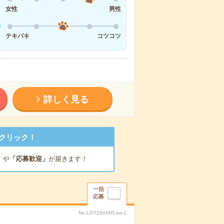
女性
男性
テキパキ
コツコツ
詳しく見る
クリック！
」
や
「応募歓迎」
が届きます！
一括
応募
No.LOT2606M1aw-1