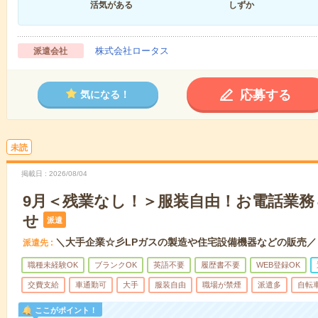
活気がある
しずか
株式会社ロータス
派遣会社
応募する
気になる！
未読
掲載日
2026/08/04
9月＜残業なし！＞服装自由！お電話業務
せ
派遣
＼大手企業☆彡LPガスの製造や住宅設備機器などの販売／
派遣先
職種未経験OK
ブランクOK
英語不要
履歴書不要
WEB登録OK
交費支給
車通勤可
大手
服装自由
職場が禁煙
派遣多
自転
ここがポイント！