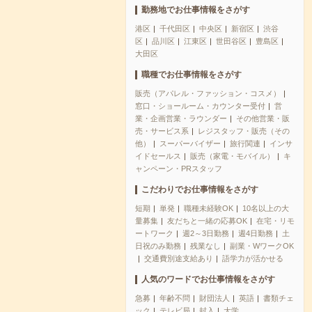
勤務地でお仕事情報をさがす
港区
千代田区
中央区
新宿区
渋谷
区
品川区
江東区
世田谷区
豊島区
大田区
職種でお仕事情報をさがす
販売（アパレル・ファッション・コスメ）
窓口・ショールーム・カウンター受付
営
業・企画営業・ラウンダー
その他営業・販
売・サービス系
レジスタッフ・販売（その
他）
スーパーバイザー
旅行関連
インサ
イドセールス
販売（家電・モバイル）
キ
ャンペーン・PRスタッフ
こだわりでお仕事情報をさがす
短期
単発
職種未経験OK
10名以上の大
量募集
友だちと一緒の応募OK
在宅・リモ
ートワーク
週2～3日勤務
週4日勤務
土
日祝のみ勤務
残業なし
副業・WワークOK
交通費別途支給あり
語学力が活かせる
人気のワードでお仕事情報をさがす
急募
年齢不問
財団法人
英語
書類チェ
ック
テレビ局
封入
大学