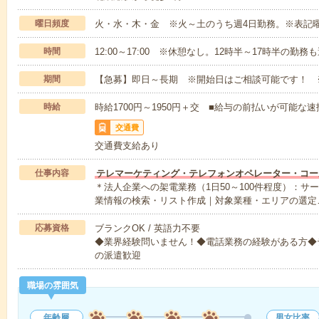
曜日頻度
火・水・木・金 ※火～土のうち週4日勤務。※表記
時間
12:00～17:00 ※休憩なし。12時半～17時半の勤務
期間
【急募】即日～長期 ※開始日はご相談可能です！ 
時給
時給1700円～1950円＋交 ■給与の前払いが可能な
交通費
交通費支給あり
仕事内容
テレマーケティング・テレフォンオペレーター・コー
＊法人企業への架電業務（1日50～100件程度）：
業情報の検索・リスト作成｜対象業種・エリアの選定
応募資格
ブランクOK / 英語力不要
◆業界経験問いません！◆電話業務の経験がある方◆
の派遣歓迎
職場の雰囲気
年齢層
男女比率