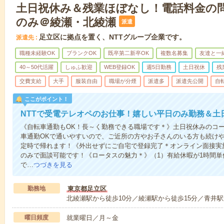
土日祝休み＆残業ほぼなし！電話料金の
のみ＠綾瀬・北綾瀬
派遣
足立区に拠点を置く、NTTグループ企業です。
派遣先
職種未経験OK
ブランクOK
既卒第二新卒OK
複数名募集
友達と一
40～50代活躍
しゅふ歓迎
WEB登録OK
週5日勤務
土日祝休
残
交費支給
大手
服装自由
職場が分煙
派遣多
派遣先公開
自
ここがポイント！
NTTで受電テレオペのお仕事！嬉しい平日のみ勤務＆土
《自転車通勤もOK！長～く勤務できる職場です＊》土日祝休みのコ
車通勤OKで通いやすいので、ご近所の方やお子さんのいる方も続け
定時で帰れます！《外出せずにご自宅で登録完了＊オンライン面接実
のみで面談可能です！《ロータスの魅力＊》（1）有給休暇が1時間単
で…
つづきを見る
勤務地
東京都足立区
北綾瀬駅から徒歩10分／綾瀬駅から徒歩15分／青井駅
曜日頻度
就業曜日／月～金