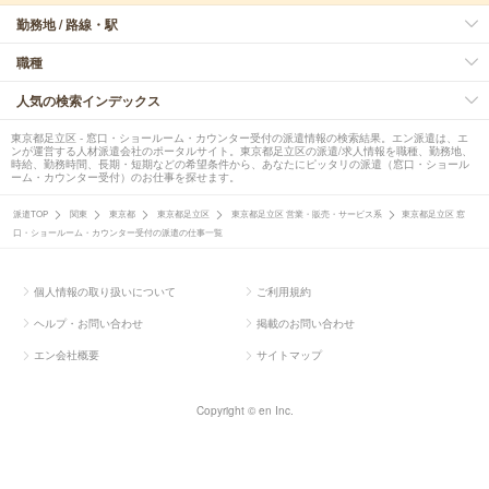
勤務地 / 路線・駅
職種
人気の検索インデックス
東京都足立区 - 窓口・ショールーム・カウンター受付の派遣情報の検索結果。エン派遣は、エ
ンが運営する人材派遣会社のポータルサイト。東京都足立区の派遣/求人情報を職種、勤務地、
時給、勤務時間、長期・短期などの希望条件から、あなたにピッタリの派遣（窓口・ショール
ーム・カウンター受付）のお仕事を探せます。
派遣TOP
関東
東京都
東京都足立区
東京都足立区 営業・販売・サービス系
東京都足立区 窓
口・ショールーム・カウンター受付の派遣の仕事一覧
個人情報の取り扱いについて
ご利用規約
ヘルプ・お問い合わせ
掲載のお問い合わせ
エン会社概要
サイトマップ
Copyright © en Inc.