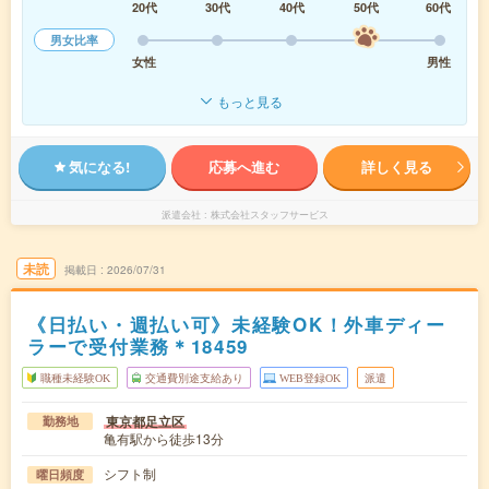
20代
30代
40代
50代
60代
男女比率
女性
男性
もっと見る
気になる!
応募へ進む
詳しく見る
派遣会社
株式会社スタッフサービス
未読
掲載日
2026/07/31
《日払い・週払い可》未経験OK！外車ディー
ラーで受付業務＊18459
職種未経験OK
交通費別途支給あり
WEB登録OK
派遣
東京都足立区
勤務地
亀有駅から徒歩13分
シフト制
曜日頻度