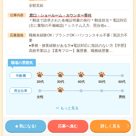
全額支給
窓口・ショールーム・カウンター受付
仕事内容
＊郵送で請求された各種証明書の発行＊郵送担当＊電話対応
(主に書類の不備確認)＊システム入力、照合他※…
職種未経験OK / ブランクOK / パソコンスキル不要 / 英語力不
応募資格
要
●事務・接客経験がある方●電話対応に抵抗のない方【学歴】
高校卒業以上【選考フロー】履歴書、職務経歴書…
職場の雰囲気
年齢層
20代
30代
40代
50代
60代
男女比率
女性
男性
もっと見る
気になる!
応募へ進む
詳しく見る