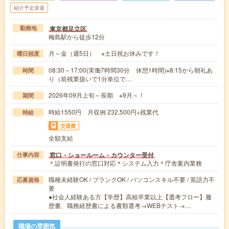
紹介予定派遣
東京都足立区
勤務地
梅島駅から徒歩12分
月～金（週5日） ※土日祝お休みです！
曜日頻度
08:30～17:00(実働7時間30分 休憩1時間)※8:15から朝礼あ
時間
り（前残業扱いで1分単位で…
2026年09月上旬～長期 ※9月～！
期間
時給1550円 月収例 232,500円+残業代
時給
交通費
全額支給
窓口・ショールーム・カウンター受付
仕事内容
＊証明書発行の窓口対応＊システム入力＊庁舎案内業務
職種未経験OK / ブランクOK / パソコンスキル不要 / 英語力不
応募資格
要
●社会人経験ある方【学歴】高校卒業以上【選考フロー】履
歴書、職務経歴書による書類選考→WEBテスト→…
職場の雰囲気