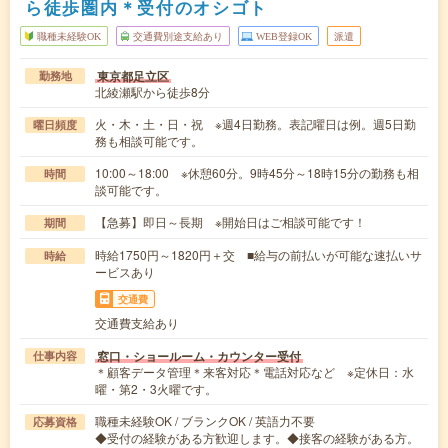
ら徒歩圏内＊受付のオシゴト
職種未経験OK
交通費別途支給あり
WEB登録OK
派遣
東京都足立区
勤務地
北綾瀬駅から徒歩8分
火・木・土・日・祝 ※週4日勤務。表記曜日は例。週5日勤
曜日頻度
務も相談可能です。
10:00～18:00 ※休憩60分。9時45分～18時15分の勤務も相
時間
談可能です。
【急募】即日～長期 ※開始日はご相談可能です！
期間
時給1750円～1820円＋交 ■給与の前払いが可能な速払いサ
時給
ービスあり
交通費
交通費支給あり
窓口・ショールーム・カウンター受付
仕事内容
＊顧客データ管理＊来客対応＊電話対応など ※定休日：水
曜・第2・3火曜です。
職種未経験OK / ブランクOK / 英語力不要
応募資格
◆受付の経験がある方歓迎します。◆接客の経験がある方。