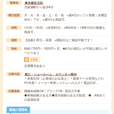
東京都足立区
勤務地
北綾瀬駅から徒歩8分
月・火・木・金・土・日・祝 ※週4日のシフト勤務（水曜定
曜日頻度
休日）です。※週5日も相談可。
10:00～18:00 ※休憩60分。※9時45分～18時15分の勤務も
時間
相談可。
【急募】即日～長期 ※開始日はご相談可能です！
期間
時給1700円～1820円＋交 ■給与の前払いが可能な速払いサ
時給
ービスあり
交通費
交通費支給あり
窓口・ショールーム・カウンター受付
仕事内容
＊来客応対（お客様のお出迎え）＊顧客データ管理などの
PC作業＊メーカー専用システムへの入力＊電話応対…
職種未経験OK / ブランクOK / 英語力不要
応募資格
◆事務経験がある方◆受付経験がある方歓迎。◆ #初めて
の派遣歓迎
職場の雰囲気