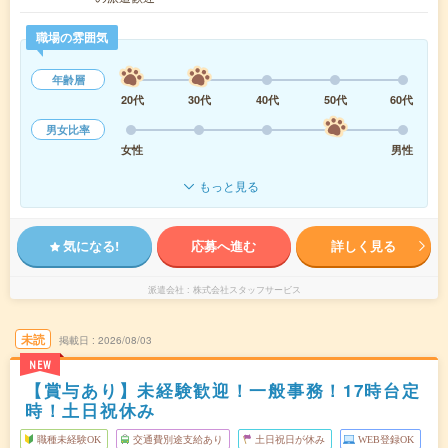
職場の雰囲気
年齢層
20代
30代
40代
50代
60代
男女比率
女性
男性
もっと見る
気になる!
応募へ進む
詳しく見る
派遣会社
株式会社スタッフサービス
未読
掲載日
2026/08/03
NEW
【賞与あり】未経験歓迎！一般事務！17時台定
時！土日祝休み
職種未経験OK
交通費別途支給あり
土日祝日が休み
WEB登録OK