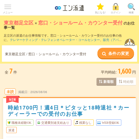
メニュー
気になる!
ログイン
検索
東京都足立区
×
窓口・ショールーム・カウンター受付
のお仕
事一覧
足立区の派遣のお仕事情報です。窓口・ショールーム・カウンター受付のお仕事の他
に、
テレマーケティング・テレフォンオペレーター・コールセンター
、
販売（アパレ
ル・ファッション・コスメ）
、
営業・企画営業・ラウンダー
などを取り揃えていま
す。さらに、
短期
・
単発
などの期間や、
職種未経験OK
などのこだわり条件で絞り込ん
条件の変更
でいただけます。職種辞典：
窓口・ショールーム・カウンター受付のお仕事とは？と
東京都足立区 / 窓口・ショールーム・カウンター受付
は？
7
1,600
全
件
平均時給:
円
時給順
新着順
未読
掲載日
2026/08/06
NEW
時給1700円！週4日＊ピタッと18時退社＊カー
ディーラーでの受付のお仕事
職種未経験OK
交通費別途支給あり
残業なし
WEB登録OK
派遣