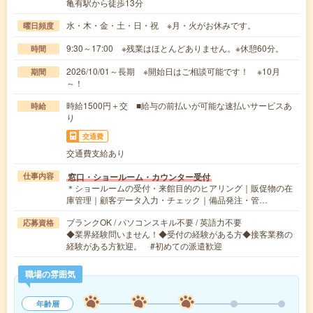
亀有駅から徒歩13分
水・木・金・土・日・祝 ※月・火がお休みです。
曜日頻度
9:30～17:00 ※残業はほとんどありません。※休憩60分。
時間
2026/10/01～長期 ※開始日はご相談可能です！ ※10月
期間
～！
時給1500円＋交 ■給与の前払いが可能な速払いサービスあ
時給
り
交通費
交通費支給あり
窓口・ショールーム・カウンター受付
仕事内容
＊ショールームの受付・来館目的のヒアリング｜販促物の在
庫管理｜顧客データ入力・チェック｜備品発注・管…
ブランクOK / パソコンスキル不要 / 英語力不要
応募資格
◆業界経験問いません！◆受付の経験がある方◆接客業務の
経験がある方歓迎。 #初めての派遣歓迎
職場の雰囲気
年齢層