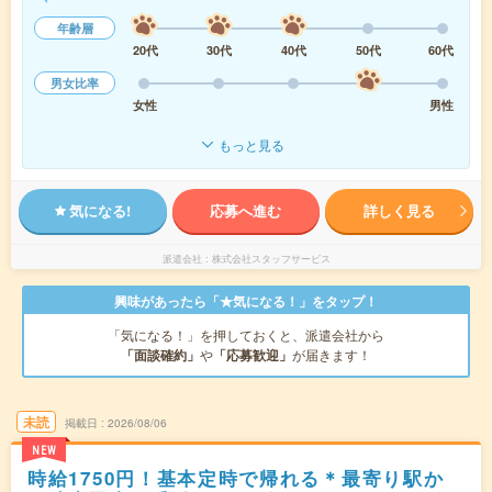
年齢層
20代
30代
40代
50代
60代
男女比率
女性
男性
もっと見る
気になる!
応募へ進む
詳しく見る
派遣会社
株式会社スタッフサービス
興味があったら「★気になる！」をタップ！
「気になる！」を押しておくと、派遣会社から
「面談確約」
や
「応募歓迎」
が届きます！
未読
掲載日
2026/08/06
NEW
時給1750円！基本定時で帰れる＊最寄り駅か