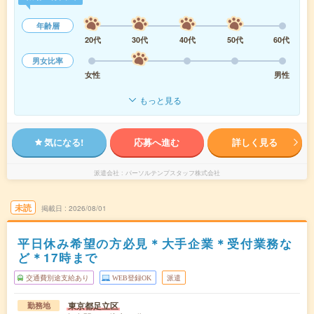
年齢層
20代
30代
40代
50代
60代
男女比率
女性
男性
もっと見る
気になる!
応募へ進む
詳しく見る
派遣会社
パーソルテンプスタッフ株式会社
未読
掲載日
2026/08/01
平日休み希望の方必見＊大手企業＊受付業務な
ど＊17時まで
交通費別途支給あり
WEB登録OK
派遣
東京都足立区
勤務地