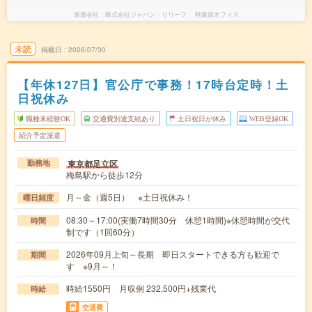
派遣会社
株式会社ジャパン・リリーフ 秋葉原オフィス
未読
掲載日
2026/07/30
【年休127日】官公庁で事務！17時台定時！土
日祝休み
職種未経験OK
交通費別途支給あり
土日祝日が休み
WEB登録OK
紹介予定派遣
東京都足立区
勤務地
梅島駅から徒歩12分
月～金（週5日） ※土日祝休み！
曜日頻度
08:30～17:00(実働7時間30分 休憩1時間)※休憩時間が交代
時間
制です（1回60分）
2026年09月上旬～長期 即日スタートできる方も歓迎で
期間
す ※9月～！
時給1550円 月収例 232,500円+残業代
時給
交通費