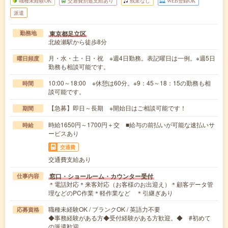
職種未経験OK
交通費別途支給あり
残業なし
WEB登録OK
派遣
東京都足立区
勤務地
北綾瀬駅から徒歩8分
月・水・土・日・祝 ※週4日勤務。表記曜日は一例。※週5日
曜日頻度
勤務も相談可能です。
10:00～18:00 ※休憩は60分。※9：45～18：15の勤務も相
時間
談可能です。
【急募】即日～長期 ※開始日はご相談可能です！
期間
時給1650円～1700円＋交 ■給与の前払いが可能な速払いサ
時給
ービスあり
交通費
交通費支給あり
窓口・ショールーム・カウンター受付
仕事内容
＊電話対応＊来客対応（お客様のお出迎え）＊顧客データ管
理などのPC作業＊軽作業など ＊引継ぎあり
職種未経験OK / ブランクOK / 英語力不要
応募資格
◆事務経験がある方◆受付経験がある方歓迎。◆ #初めて
の派遣歓迎