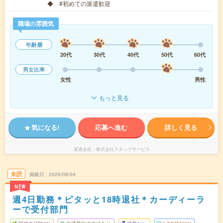
◆ #初めての派遣歓迎
職場の雰囲気
年齢層
20代
30代
40代
50代
60代
男女比率
女性
男性
もっと見る
気になる!
応募へ進む
詳しく見る
派遣会社
株式会社スタッフサービス
未読
掲載日
2026/08/04
NEW
週4日勤務＊ピタッと18時退社＊カーディーラ
ーで受付部門