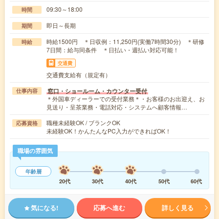
09:30～18:00
時間
即日～長期
期間
時給1500円 ＊日収例：11,250円(実働7時間30分) ＊研修
時給
7日間：給与同条件 ＊日払い・週払い対応可能！
交通費
交通費支給有（規定有）
窓口・ショールーム・カウンター受付
仕事内容
＊外国車ディーラーでの受付業務＊・お客様のお出迎え、お
見送り・呈茶業務・電話対応・システムへ顧客情報…
職種未経験OK / ブランクOK
応募資格
未経験OK！かんたんなPC入力ができればOK！
職場の雰囲気
年齢層
20代
30代
40代
50代
60代
気になる!
応募へ進む
詳しく見る