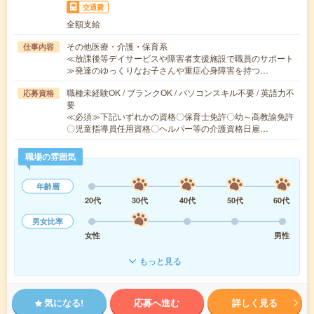
交通費
全額支給
その他医療・介護・保育系
仕事内容
≪放課後等デイサービスや障害者支援施設で職員のサポート
≫発達のゆっくりなお子さんや重症心身障害を持つ…
職種未経験OK / ブランクOK / パソコンスキル不要 / 英語力不
応募資格
要
≪必須≫下記いずれかの資格〇保育士免許〇幼～高教諭免許
〇児童指導員任用資格〇ヘルパー等の介護資格日雇…
職場の雰囲気
年齢層
20代
30代
40代
50代
60代
男女比率
女性
男性
もっと見る
気になる!
応募へ進む
詳しく見る