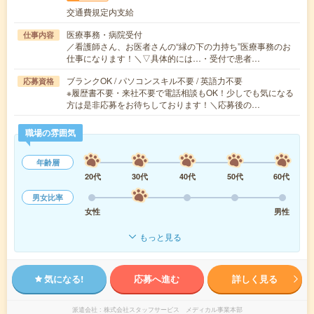
交通費規定内支給
医療事務・病院受付
仕事内容
／看護師さん、お医者さんの“縁の下の力持ち”医療事務のお
仕事になります！＼▽具体的には…・受付で患者…
ブランクOK / パソコンスキル不要 / 英語力不要
応募資格
※履歴書不要・来社不要で電話相談もOK！少しでも気になる
方は是非応募をお待ちしております！＼応募後の…
職場の雰囲気
年齢層
20代
30代
40代
50代
60代
男女比率
女性
男性
もっと見る
気になる!
応募へ進む
詳しく見る
派遣会社
株式会社スタッフサービス メディカル事業本部