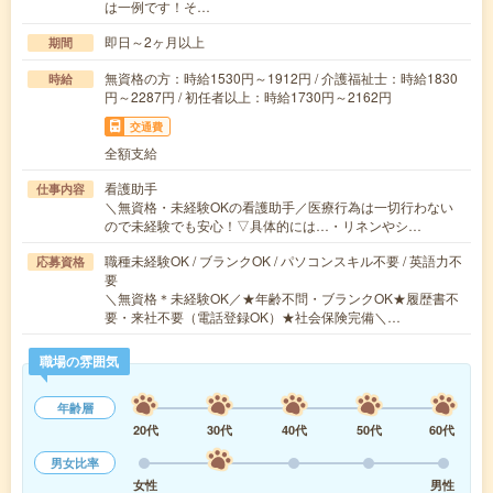
は一例です！そ…
即日～2ヶ月以上
期間
無資格の方：時給1530円～1912円 / 介護福祉士：時給1830
時給
円～2287円 / 初任者以上：時給1730円～2162円
交通費
全額支給
看護助手
仕事内容
＼無資格・未経験OKの看護助手／医療行為は一切行わない
ので未経験でも安心！▽具体的には…・リネンやシ…
職種未経験OK / ブランクOK / パソコンスキル不要 / 英語力不
応募資格
要
＼無資格＊未経験OK／★年齢不問・ブランクOK★履歴書不
要・来社不要（電話登録OK）★社会保険完備＼…
職場の雰囲気
年齢層
20代
30代
40代
50代
60代
男女比率
女性
男性