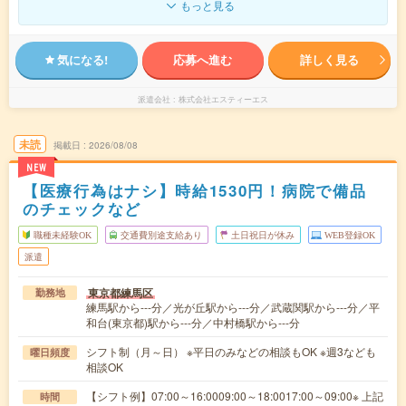
もっと見る
気になる!
応募へ進む
詳しく見る
派遣会社
株式会社エスティーエス
未読
掲載日
2026/08/08
NEW
【医療行為はナシ】時給1530円！病院で備品
のチェックなど
職種未経験OK
交通費別途支給あり
土日祝日が休み
WEB登録OK
派遣
東京都練馬区
勤務地
練馬駅から---分／光が丘駅から---分／武蔵関駅から---分／平
和台(東京都)駅から---分／中村橋駅から---分
シフト制（月～日） ※平日のみなどの相談もOK ※週3なども
曜日頻度
相談OK
【シフト例】07:00～16:0009:00～18:0017:00～09:00※ 上記
時間