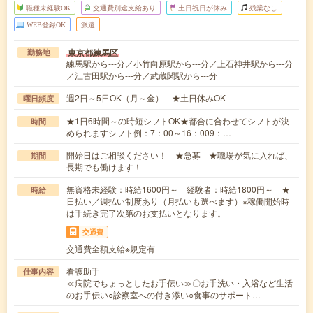
職種未経験OK
交通費別途支給あり
土日祝日が休み
残業なし
WEB登録OK
派遣
東京都練馬区
勤務地
練馬駅から---分／小竹向原駅から---分／上石神井駅から---分
／江古田駅から---分／武蔵関駅から---分
週2日～5日OK（月～金） ★土日休みOK
曜日頻度
★1日6時間～の時短シフトOK★都合に合わせてシフトが決
時間
められますシフト例：7：00～16：009：…
開始日はご相談ください！ ★急募 ★職場が気に入れば、
期間
長期でも働けます！
無資格未経験：時給1600円～ 経験者：時給1800円～ ★
時給
日払い／週払い制度あり（月払いも選べます）※稼働開始時
は手続き完了次第のお支払いとなります。
交通費
交通費全額支給※規定有
看護助手
仕事内容
≪病院でちょっとしたお手伝い≫〇お手洗い・入浴など生活
のお手伝い○診察室への付き添い○食事のサポート…