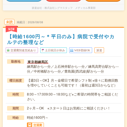
派遣会社
株式会社シグマスタッフ メディカル事業部
未読
掲載日
2026/08/08
NEW
【時給1600円～＊平日のみ】病院で受付やカ
ルテの整理など
交通費別途支給あり
土日祝日が休み
WEB登録OK
派遣
東京都練馬区
勤務地
練馬駅から---分／上石神井駅から---分／練馬高野台駅から---
分／中村橋駅から---分／豊島園(西武線)駅から---分
【週3日～OK】月～金曜日で希望シフト制 ※徐々に勤務回数
曜日頻度
を増やしていくことも可能です！（最初は週3日からなど）
8:00～17:009:00～18:00など※ご希望の時間帯をご相談くだ
時間
さい。
2ヶ月～OK ※スタート日はお気軽にご相談ください！
期間
時給1600円～
時給
交通費