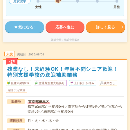
男女比率
女性
男性
気になる!
応募へ進む
詳しく見る
派遣会社
株式会社iDA
未読
掲載日
2026/08/08
NEW
残業なし！未経験OK！年齢不問シニア歓迎！
特別支援学校の送迎補助業務
職種未経験OK
交通費別途支給あり
土日祝日が休み
残業なし
紹介予定派遣
東京都練馬区
勤務地
都立家政駅から徒歩5分／野方駅から徒歩5分／鷺ノ宮駅から
徒歩5分／練馬駅から徒歩5分
月・火・水・木・金
曜日頻度
朝7:40～9:00／午後13:50～16:10(中休み自由時間)★帰宅