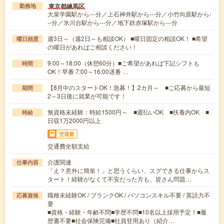
東京都練馬区
勤務地
大泉学園駅から---分／上石神井駅から---分／小竹向原駅から-
--分／氷川台駅から---分／地下鉄赤塚駅から---分
週3日～（週2日～も相談OK） ■曜日固定の相談OK！ ■希望
曜日頻度
の曜日があればご相談ください！
9:00～18:00（休憩60分）■ご希望があれば下記シフトも
時間
OK！早番 7:00～16:00遅番 …
【8月中のスタートOK！急募！】2カ月～ ■ご応募から最短
期間
2～3日後に就業が可能です！
無資格未経験：時給1500円～ ■週払いOK ■扶養内OK ■
時給
日収1万2000円以上
交通費
交通費全額支給
介護関連
仕事内容
「え？意外に簡単！」と思うくらい、スグできる仕事からス
タート！経験がなくて不安だった方も、皆さん問題…
職種未経験OK / ブランクOK / パソコンスキル不要 / 英語力不
応募資格
要
■資格・経験・年齢不問■学歴不問■10名以上採用予定！■履
歴書不要■社会保険完備■社員登用あり（紹介…