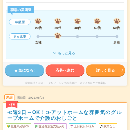
職場の雰囲気
年齢層
20代
30代
40代
50代
60代
男女比率
女性
男性
もっと見る
気になる!
応募へ進む
詳しく見る
派遣会社
日研トータルソーシング株式会社 メディカルケア事業部
未読
掲載日
2026/08/08
NEW
≪週3日～OK！≫アットホームな雰囲気のグル
ープホームで介護のおしごと
職種未経験OK
交通費別途支給あり
土日祝日が休み
残業なし