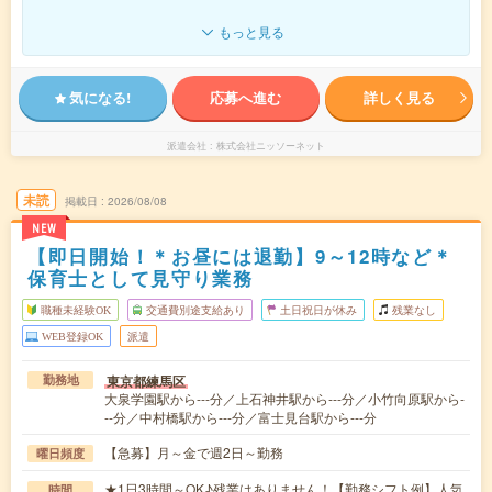
もっと見る
気になる!
応募へ進む
詳しく見る
派遣会社
株式会社ニッソーネット
未読
掲載日
2026/08/08
NEW
【即日開始！＊お昼には退勤】9～12時など＊
保育士として見守り業務
職種未経験OK
交通費別途支給あり
土日祝日が休み
残業なし
WEB登録OK
派遣
東京都練馬区
勤務地
大泉学園駅から---分／上石神井駅から---分／小竹向原駅から-
--分／中村橋駅から---分／富士見台駅から---分
【急募】月～金で週2日～勤務
曜日頻度
★1日3時間～OK♪残業はありません！【勤務シフト例】人気
時間