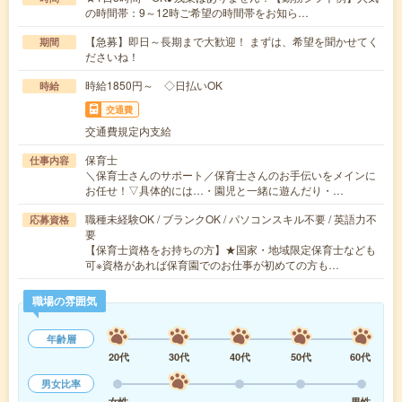
の時間帯：9～12時ご希望の時間帯をお知ら…
【急募】即日～長期まで大歓迎！ まずは、希望を聞かせてく
期間
ださいね！
時給1850円～ ◇日払いOK
時給
交通費
交通費規定内支給
保育士
仕事内容
＼保育士さんのサポート／保育士さんのお手伝いをメインに
お任せ！▽具体的には…・園児と一緒に遊んだり・…
職種未経験OK / ブランクOK / パソコンスキル不要 / 英語力不
応募資格
要
【保育士資格をお持ちの方】★国家・地域限定保育士なども
可※資格があれば保育園でのお仕事が初めての方も…
職場の雰囲気
年齢層
20代
30代
40代
50代
60代
男女比率
女性
男性