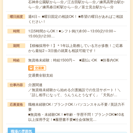
石神井公園駅から---分／江古田駅から---分／練馬高野台駅か
ら---分／練馬春日町駅から---分／富士見台駅から---分
週4日～ ■曜日固定の相談OK！ ■希望の曜日があればご相談
曜日頻度
ください！
1日5時間からOK！■シフト例(1)8:00～13:00(2)10:00～
時間
15:00(3)12:00…
【積極採用中！】＊1年以上勤務している方が多数！ご応募
期間
から最短2～3日後の就業も相談可能です！
無資格未経験：時給1500円～ ■週払いOK ■扶養内OK
時給
交通費
交通費全額支給
介護関連
仕事内容
／無資格未経験から始める介護施設での生活サポート！＼
「話し相手になって、うんうんとうなずく」「天気が…
職種未経験OK / ブランクOK / パソコンスキル不要 / 英語力不
応募資格
要
■無資格・未経験OK！■年齢・学歴不問！ブランクOK!■10名
以上採用予定！■履歴書不要■社会保険完…
職場の雰囲気