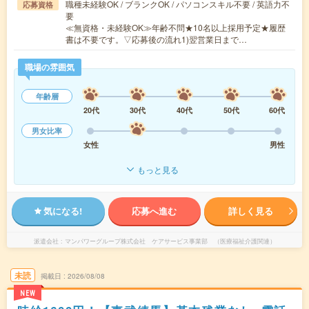
職種未経験OK / ブランクOK / パソコンスキル不要 / 英語力不
応募資格
要
≪無資格・未経験OK≫年齢不問★10名以上採用予定★履歴
書は不要です。▽応募後の流れ1)翌営業日まで…
職場の雰囲気
年齢層
20代
30代
40代
50代
60代
男女比率
女性
男性
もっと見る
気になる!
応募へ進む
詳しく見る
派遣会社
マンパワーグループ株式会社 ケアサービス事業部 （医療福祉介護関連）
未読
掲載日
2026/08/08
NEW