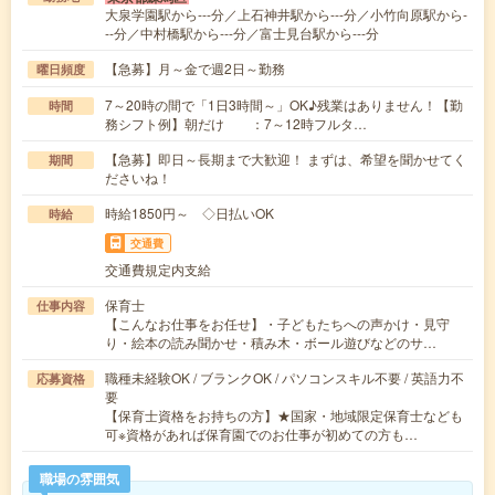
大泉学園駅から---分／上石神井駅から---分／小竹向原駅から-
--分／中村橋駅から---分／富士見台駅から---分
【急募】月～金で週2日～勤務
曜日頻度
7～20時の間で「1日3時間～」OK♪残業はありません！【勤
時間
務シフト例】朝だけ ：7～12時フルタ…
【急募】即日～長期まで大歓迎！ まずは、希望を聞かせてく
期間
ださいね！
時給1850円～ ◇日払いOK
時給
交通費
交通費規定内支給
保育士
仕事内容
【こんなお仕事をお任せ】・子どもたちへの声かけ・見守
り・絵本の読み聞かせ・積み木・ボール遊びなどのサ…
職種未経験OK / ブランクOK / パソコンスキル不要 / 英語力不
応募資格
要
【保育士資格をお持ちの方】★国家・地域限定保育士なども
可※資格があれば保育園でのお仕事が初めての方も…
職場の雰囲気