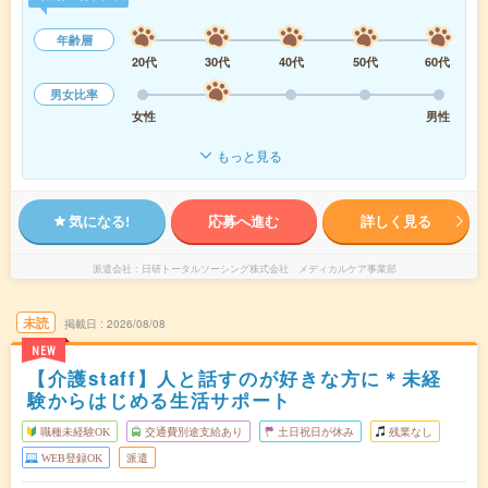
年齢層
20代
30代
40代
50代
60代
男女比率
女性
男性
もっと見る
気になる!
応募へ進む
詳しく見る
派遣会社
日研トータルソーシング株式会社 メディカルケア事業部
未読
掲載日
2026/08/08
NEW
【介護staff】人と話すのが好きな方に＊未経
験からはじめる生活サポート
職種未経験OK
交通費別途支給あり
土日祝日が休み
残業なし
WEB登録OK
派遣