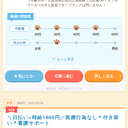
ワーカーの方も歓迎です！ブランクは問いません！…
職場の雰囲気
年齢層
20代
30代
40代
50代
60代
男女比率
女性
男性
もっと見る
気になる!
応募へ進む
詳しく見る
派遣会社
株式会社ゼフィロス
未読
掲載日
2026/08/08
NEW
＼日払い×時給1600円／医療行為なし＊付き添
い＊看護サポート