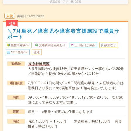
派遣会社
アデコ株式会社
未読
掲載日
2026/08/08
NEW
＼7月単発／障害児や障害者支援施設で職員サ
ポート
職種未経験OK
交通費別途支給あり
土日祝日が休み
残業なし
WEB登録OK
派遣
東京都練馬区
勤務地
大泉学園駅から徒歩18分／京王多摩センター駅からバス20分
／田端駅から徒歩10分／成増駅からバス10分
7月20日～31日の間で3～5日間程度の単発 ＊未経験者の方は
曜日頻度
勤務日より前に３hの実地研修あり(給与発生いたします)
09：00～18：0009：30～18：3012：30～20：30 など施
時間
設によって異なりますが実働…
即日～ ※単発・短期のお仕事になります
期間
時給 1,500円 ～ 1,700円 無資格者：時給1500円 有資
時給
格者：時給1700円