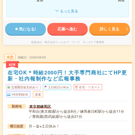
もっと見る
気になる!
応募へ進む
詳しく見る
派遣会社
株式会社ウィルオブ・ワーク キッズケア事業部
未読
掲載日
2026/08/08
NEW
在宅OK＊時給2000円！大手専門商社にてHP更
新・社内報制作など広報事務
交通費別途支給あり
土日祝日が休み
在宅・リモート
WEB登録OK
派遣
東京都練馬区
勤務地
平和台(東京都)駅から徒歩8分／練馬春日町駅から徒歩11分
／豊島園(西武線)駅から徒歩21分
月～金※土日休み！
曜日頻度