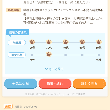
お任せ！▽具体的には…・園児と一緒に遊んだり・…
職種未経験OK / ブランクOK / パソコンスキル不要 / 英語力不
応募資格
要
【保育士資格をお持ちの方】★国家・地域限定保育士なども
可※資格があれば保育園でのお仕事が初めての方も…
職場の雰囲気
年齢層
20代
30代
40代
50代
60代
男女比率
女性
男性
もっと見る
気になる!
応募へ進む
詳しく見る
派遣会社
株式会社ウィルオブ・ワーク キッズケア事業部
未読
掲載日
2026/08/08