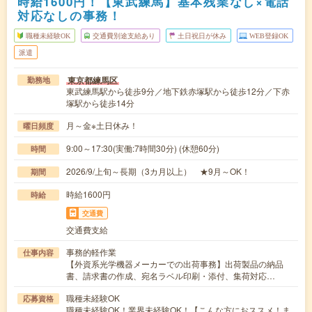
時給1600円！【東武練馬】基本残業なし×電話
対応なしの事務！
職種未経験OK
交通費別途支給あり
土日祝日が休み
WEB登録OK
派遣
東京都練馬区
勤務地
東武練馬駅から徒歩9分／地下鉄赤塚駅から徒歩12分／下赤
塚駅から徒歩14分
月～金※土日休み！
曜日頻度
9:00～17:30(実働:7時間30分) (休憩60分)
時間
2026/9/上旬～長期（3カ月以上） ★9月～OK！
期間
時給1600円
時給
交通費
交通費支給
事務的軽作業
仕事内容
【外資系光学機器メーカーでの出荷事務】出荷製品の納品
書、請求書の作成、宛名ラベル印刷・添付、集荷対応…
職種未経験OK
応募資格
職種未経験OK！業界未経験OK！【こんな方におススメ！ま