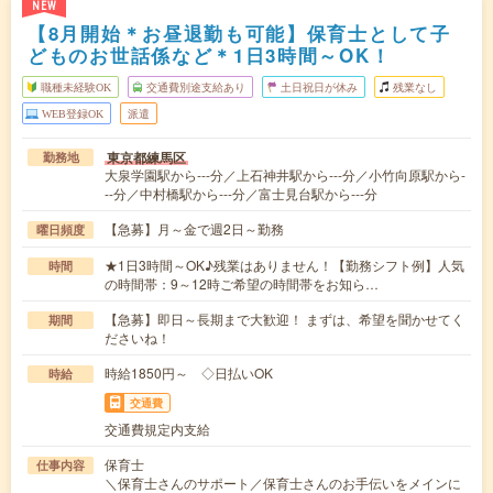
NEW
【8月開始＊お昼退勤も可能】保育士として子
どものお世話係など＊1日3時間～OK！
職種未経験OK
交通費別途支給あり
土日祝日が休み
残業なし
WEB登録OK
派遣
東京都練馬区
勤務地
大泉学園駅から---分／上石神井駅から---分／小竹向原駅から-
--分／中村橋駅から---分／富士見台駅から---分
【急募】月～金で週2日～勤務
曜日頻度
★1日3時間～OK♪残業はありません！【勤務シフト例】人気
時間
の時間帯：9～12時ご希望の時間帯をお知ら…
【急募】即日～長期まで大歓迎！ まずは、希望を聞かせてく
期間
ださいね！
時給1850円～ ◇日払いOK
時給
交通費
交通費規定内支給
保育士
仕事内容
＼保育士さんのサポート／保育士さんのお手伝いをメインに