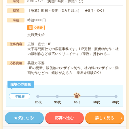
8:30～17:30(実働:8時間) (休憩60分)
時間
【急募】即日～長期（3カ月以上） ★8月～OK！
期間
時給2000円
時給
交通費
交通費支給
広報・宣伝・IR
仕事内容
大手専門商社での広報事務です。HP更新・販促物制作・社
内報制作など幅広いクリエイティブ業務に携われる…
英語力不要
応募資格
HPの更新、販促物のデザイン制作、社内報のデザイン・動
画制作などのご経験がある方！ 業界未経験OK！
職場の雰囲気
年齢層
20代
30代
40代
50代
60代
気になる!
応募へ進む
詳しく見る