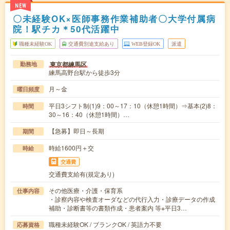
NEW
〇未経験OK×医師事務作業補助者〇大学付属病
院！駅チカ＊50代活躍中
職種未経験OK
交通費別途支給あり
WEB登録OK
派遣
東京都練馬区
勤務地
練馬高野台駅から徒歩3分
月～金
曜日頻度
平日3シフト制(1)9：00～17：10（休憩1時間）⇒基本(2)8：
時間
30～16：40（休憩1時間）…
【急募】即日～長期
期間
時給1600円＋交
時給
交通費
交通費支給有(規定あり)
その他医療・介護・保育系
仕事内容
・診察内容や検査オーダなどの代行入力・診療データの作成
補助・診断書等の書類作成・患者案内 等※平日3…
職種未経験OK / ブランクOK / 英語力不要
応募資格