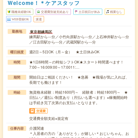
Welcome！＊ケアスタッフ
職種未経験OK
交通費別途支給あり
土日祝日が休み
残業なし
WEB登録OK
派遣
東京都練馬区
勤務地
練馬駅から---分／小竹向原駅から---分／上石神井駅から---分
／江古田駅から---分／武蔵関駅から---分
週2日～5日OK（月～金） ★土日休みOK
曜日頻度
★1日6時間～の時短シフトOK★スタート時間選べます！
時間
7:00～16:009:00～17:0011:…
開始日はご相談ください！ ★急募 ★職場が気に入れば、
期間
長期でも働けます！
無資格未経験：時給1600円～ 経験者：時給1800円～ ★
時給
日払い／週払い制度あり（月払いも選べます）※稼働開始時
は手続き完了次第のお支払いとなります。
交通費
交通費全額支給※規定有
介護関連
仕事内容
＊入居者の方の「ありがとう」が嬉しい＊おじいちゃん、お