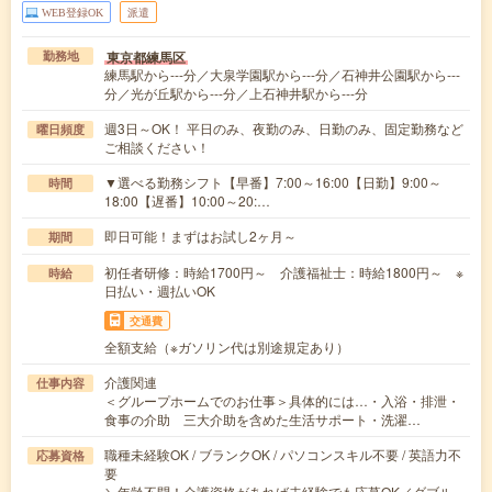
WEB登録OK
派遣
東京都練馬区
勤務地
練馬駅から---分／大泉学園駅から---分／石神井公園駅から---
分／光が丘駅から---分／上石神井駅から---分
週3日～OK！ 平日のみ、夜勤のみ、日勤のみ、固定勤務など
曜日頻度
ご相談ください！
▼選べる勤務シフト【早番】7:00～16:00【日勤】9:00～
時間
18:00【遅番】10:00～20:…
即日可能！まずはお試し2ヶ月～
期間
初任者研修：時給1700円～ 介護福祉士：時給1800円～ ※
時給
日払い・週払いOK
交通費
全額支給（※ガソリン代は別途規定あり）
介護関連
仕事内容
＜グループホームでのお仕事＞具体的には…・入浴・排泄・
食事の介助 三大介助を含めた生活サポート・洗濯…
職種未経験OK / ブランクOK / パソコンスキル不要 / 英語力不
応募資格
要
＼年齢不問！介護資格があれば未経験でも応募OK／ダブル