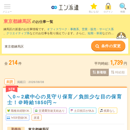
メニュー
気になる!
ログイン
検索
東京都練馬区
のお仕事一覧
練馬区の派遣のお仕事情報です。
オフィスワーク・事務系
、
営業・販売・サービス系
、
クリエイティブ系
などのお仕事を取り揃えています。さらに、
短期
・
単発
などの期
間や、
職種未経験OK
などのこだわり条件で絞り込んでいただけます。
条件の変更
また、
中野区
・
杉並区
・
三鷹市
・
和光市
・
朝霞市
など隣接エリアのお仕事もご確認い
東京都練馬区
ただけます。
214
1,739
全
件
平均時給:
円
時給順
新着順
未読
掲載日
2026/08/08
NEW
＼0～2歳中心の見守り保育／負担少な目の保育
士！＠時給1850円～
職種未経験OK
交通費別途支給あり
土日祝日が休み
残業なし
WEB登録OK
派遣
東京都練馬区
勤務地