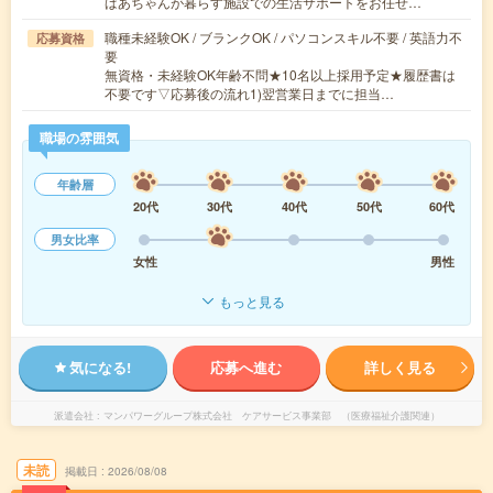
ばあちゃんが暮らす施設での生活サポートをお任せ…
職種未経験OK / ブランクOK / パソコンスキル不要 / 英語力不
応募資格
要
無資格・未経験OK年齢不問★10名以上採用予定★履歴書は
不要です▽応募後の流れ1)翌営業日までに担当…
職場の雰囲気
年齢層
20代
30代
40代
50代
60代
男女比率
女性
男性
もっと見る
気になる!
応募へ進む
詳しく見る
派遣会社
マンパワーグループ株式会社 ケアサービス事業部 （医療福祉介護関連）
未読
掲載日
2026/08/08