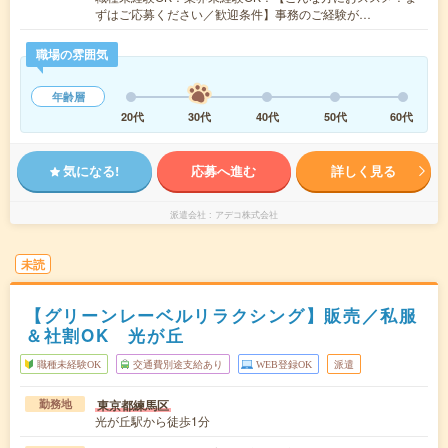
ずはご応募ください／歓迎条件】事務のご経験が…
職場の雰囲気
年齢層
20代
30代
40代
50代
60代
気になる!
応募へ進む
詳しく見る
派遣会社
アデコ株式会社
未読
【グリーンレーベルリラクシング】販売／私服
＆社割OK 光が丘
職種未経験OK
交通費別途支給あり
WEB登録OK
派遣
東京都練馬区
勤務地
光が丘駅から徒歩1分