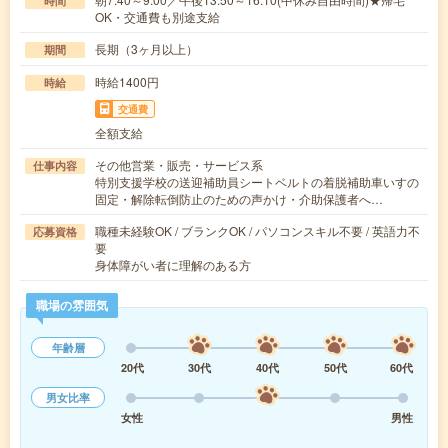
時間
OK・交通費も別途支給
長期（3ヶ月以上）
期間
時給1400円
時給
交通費
全額支給
その他営業・販売・サービス系
仕事内容
特別支援学校の送迎補助員シートベルトの着脱補助車いすの
固定・解除転倒防止のための声かけ・介助保護者へ…
職種未経験OK / ブランクOK / パソコンスキル不要 / 英語力不
応募資格
要
身体障がい者に理解のある方
職場の雰囲気
年齢層
20代
30代
40代
50代
60代
男女比率
女性
男性