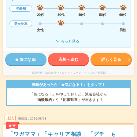
年齢層
20代
30代
40代
50代
60代
男女比率
女性
男性
もっと見る
気になる!
応募へ進む
詳しく見る
派遣会社
株式会社ウィルオブ・ワーク キッズケア事業部
興味があったら「★気になる！」をタップ！
「気になる！」を押しておくと、派遣会社から
「面談確約」
や
「応募歓迎」
が届きます！
未読
掲載日
2026/08/08
NEW
「ワガママ」「キャリア相談」「グチ」も