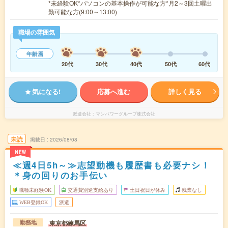
*未経験OK*パソコンの基本操作が可能な方*月2～3回土曜出
勤可能な方(9:00～13:00)
職場の雰囲気
年齢層
20代
30代
40代
50代
60代
気になる!
応募へ進む
詳しく見る
派遣会社
マンパワーグループ株式会社
未読
掲載日
2026/08/08
NEW
≪週4日5h～≫志望動機も履歴書も必要ナシ！
＊身の回りのお手伝い
職種未経験OK
交通費別途支給あり
土日祝日が休み
残業なし
WEB登録OK
派遣
東京都練馬区
勤務地