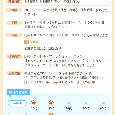
週5日勤務,週4日勤務,育休・産休制度あり
曜日頻度
10:00～21:30実働8時間／休憩1.5時間 営業時間に合わせた
時間
シフト制
3ヶ月以内(短期)／3ヶ月以上(長期)どちらでもOK！開始日・
期間
期間はお気軽にご相談ください！
時給1500円～1700円 ※ご経験・スキルにより考慮致します
時給
交通費
交通費全額支給（規定あり）
販売（アパレル・ファッション・コスメ）
仕事内容
【あなたに合ったからお仕事からスタート】レジや接客・デ
ィスプレイ・コーディネート提案などをお任せしま…
職種未経験OK / パソコンスキル不要 / 英語力不要
応募資格
学生不可／未経験歓迎／経験者優遇／外国籍の方活躍中／主
婦・主夫歓迎／第二新卒歓迎／フリーター歓迎／学…
職場の雰囲気
年齢層
20代
30代
40代
50代
60代