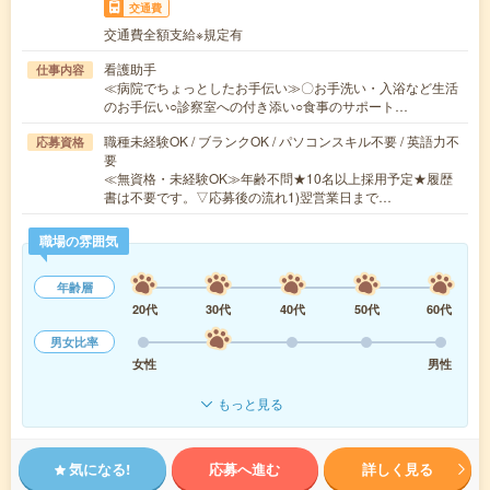
交通費
交通費全額支給※規定有
看護助手
仕事内容
≪病院でちょっとしたお手伝い≫〇お手洗い・入浴など生活
のお手伝い○診察室への付き添い○食事のサポート…
職種未経験OK / ブランクOK / パソコンスキル不要 / 英語力不
応募資格
要
≪無資格・未経験OK≫年齢不問★10名以上採用予定★履歴
書は不要です。▽応募後の流れ1)翌営業日まで…
職場の雰囲気
年齢層
20代
30代
40代
50代
60代
男女比率
女性
男性
もっと見る
気になる!
応募へ進む
詳しく見る