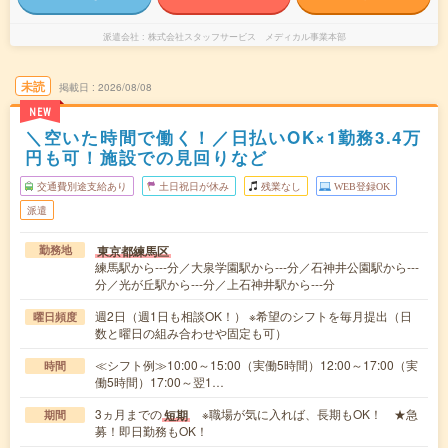
派遣会社
株式会社スタッフサービス メディカル事業本部
未読
掲載日
2026/08/08
NEW
＼空いた時間で働く！／日払いOK×1勤務3.4万
円も可！施設での見回りなど
交通費別途支給あり
土日祝日が休み
残業なし
WEB登録OK
派遣
東京都練馬区
勤務地
練馬駅から---分／大泉学園駅から---分／石神井公園駅から---
分／光が丘駅から---分／上石神井駅から---分
週2日（週1日も相談OK！） ※希望のシフトを毎月提出（日
曜日頻度
数と曜日の組み合わせや固定も可）
≪シフト例≫10:00～15:00（実働5時間）12:00～17:00（実
時間
働5時間）17:00～翌1…
3ヵ月までの
※職場が気に入れば、長期もOK！ ★急
短期
期間
募！即日勤務もOK！