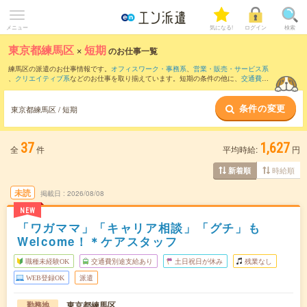
メニュー
気になる!
ログイン
検索
東京都練馬区
×
短期
のお仕事一覧
練馬区の派遣のお仕事情報です。
オフィスワーク・事務系
、
営業・販売・サービス系
、
クリエイティブ系
などのお仕事を取り揃えています。短期の条件の他に、
交通費別
途支給あり
、
職種未経験OK
、
友だちと一緒の応募OK
などでもお探し頂けます。
条件の変更
東京都練馬区 / 短期
37
1,627
全
件
平均時給:
円
時給順
新着順
未読
掲載日
2026/08/08
NEW
「ワガママ」「キャリア相談」「グチ」も
Welcome！＊ケアスタッフ
職種未経験OK
交通費別途支給あり
土日祝日が休み
残業なし
WEB登録OK
派遣
東京都練馬区
勤務地