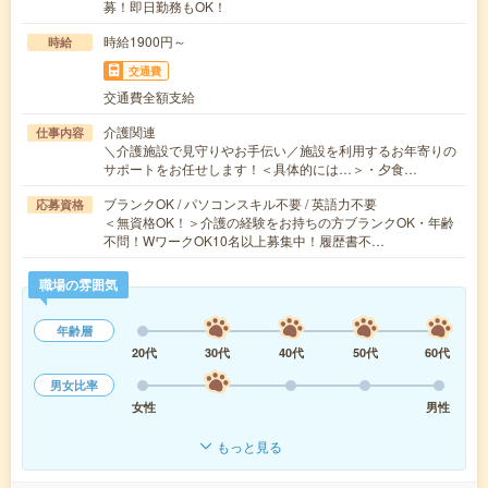
募！即日勤務もOK！
時給1900円～
時給
交通費
交通費全額支給
介護関連
仕事内容
＼介護施設で見守りやお手伝い／施設を利用するお年寄りの
サポートをお任せします！＜具体的には…＞・夕食…
ブランクOK / パソコンスキル不要 / 英語力不要
応募資格
＜無資格OK！＞介護の経験をお持ちの方ブランクOK・年齢
不問！WワークOK10名以上募集中！履歴書不…
職場の雰囲気
年齢層
20代
30代
40代
50代
60代
男女比率
女性
男性
もっと見る