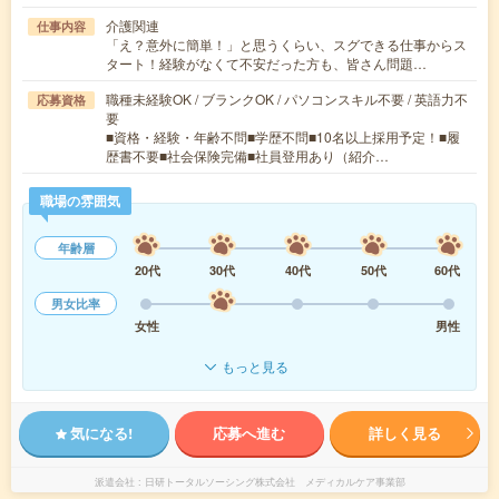
介護関連
仕事内容
「え？意外に簡単！」と思うくらい、スグできる仕事からス
タート！経験がなくて不安だった方も、皆さん問題…
職種未経験OK / ブランクOK / パソコンスキル不要 / 英語力不
応募資格
要
■資格・経験・年齢不問■学歴不問■10名以上採用予定！■履
歴書不要■社会保険完備■社員登用あり（紹介…
職場の雰囲気
年齢層
20代
30代
40代
50代
60代
男女比率
女性
男性
もっと見る
気になる!
応募へ進む
詳しく見る
派遣会社
日研トータルソーシング株式会社 メディカルケア事業部