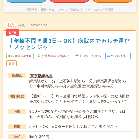
派遣会社
日研トータルソーシング株式会社 メディカルケア事業部
未読
掲載日
2026/08/08
NEW
【年齢不問＊週3日～OK】病院内でカルテ運び
＊メッセンジャー
職種未経験OK
交通費別途支給あり
土日祝日が休み
WEB登録OK
派遣
東京都練馬区
勤務地
練馬駅から---分／上石神井駅から---分／練馬高野台駅から---
分／中村橋駅から---分／豊島園(西武線)駅から---分
【週3日～OK】月～金曜日で希望シフト制 ※徐々に勤務回数
曜日頻度
を増やしていくことも可能です！（最初は週3日からなど）
9:00～17:00など※ご希望の時間帯をご相談ください。※日
時間
勤、夜勤のみ、変則的な勤務等も相談OK…
2ヶ月～OK ※スタート日はお気軽にご相談ください！
期間
時給1300円～
時給