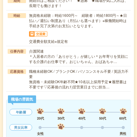
開始日はご相談ください！ ★急募 ★職場が気に入れば、
期間
長期でも働けます！
無資格未経験：時給1600円～ 経験者：時給1800円～★日
時給
払い／週払い制度あり（月払いも選べます）※稼働開始時は
手続き完了次第のお支払いとなります。
交通費
交通費全額支給※規定有
介護関連
仕事内容
＊入居者の方の「ありがとう」が嬉しい＊お年寄りを笑顔に
する介護のお仕事です。おじいちゃん、おばあちゃ…
職種未経験OK / ブランクOK / パソコンスキル不要 / 英語力不
応募資格
要
無資格・未経験OK年齢不問★10名以上採用予定★履歴書は
不要です▽応募後の流れ1)翌営業日までに担当…
職場の雰囲気
年齢層
20代
30代
40代
50代
60代
男女比率
女性
男性