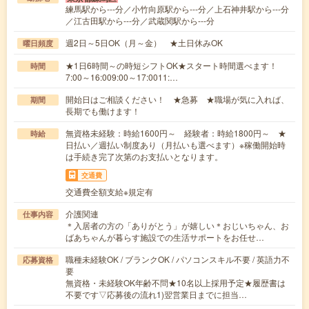
練馬駅から---分／小竹向原駅から---分／上石神井駅から---分
／江古田駅から---分／武蔵関駅から---分
週2日～5日OK（月～金） ★土日休みOK
曜日頻度
★1日6時間～の時短シフトOK★スタート時間選べます！
時間
7:00～16:009:00～17:0011:…
開始日はご相談ください！ ★急募 ★職場が気に入れば、
期間
長期でも働けます！
無資格未経験：時給1600円～ 経験者：時給1800円～ ★
時給
日払い／週払い制度あり（月払いも選べます）※稼働開始時
は手続き完了次第のお支払いとなります。
交通費
交通費全額支給※規定有
介護関連
仕事内容
＊入居者の方の「ありがとう」が嬉しい＊おじいちゃん、お
ばあちゃんが暮らす施設での生活サポートをお任せ…
職種未経験OK / ブランクOK / パソコンスキル不要 / 英語力不
応募資格
要
無資格・未経験OK年齢不問★10名以上採用予定★履歴書は
不要です▽応募後の流れ1)翌営業日までに担当…