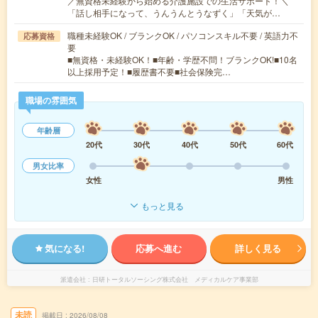
／無資格未経験から始める介護施設での生活サポート！＼
「話し相手になって、うんうんとうなずく」「天気が…
職種未経験OK / ブランクOK / パソコンスキル不要 / 英語力不
応募資格
要
■無資格・未経験OK！■年齢・学歴不問！ブランクOK!■10名
以上採用予定！■履歴書不要■社会保険完…
職場の雰囲気
年齢層
20代
30代
40代
50代
60代
男女比率
女性
男性
もっと見る
気になる!
応募へ進む
詳しく見る
派遣会社
日研トータルソーシング株式会社 メディカルケア事業部
未読
掲載日
2026/08/08