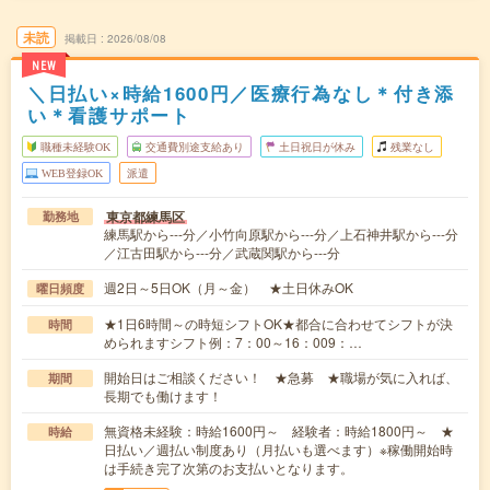
未読
掲載日
2026/08/08
NEW
＼日払い×時給1600円／医療行為なし＊付き添
い＊看護サポート
職種未経験OK
交通費別途支給あり
土日祝日が休み
残業なし
WEB登録OK
派遣
東京都練馬区
勤務地
練馬駅から---分／小竹向原駅から---分／上石神井駅から---分
／江古田駅から---分／武蔵関駅から---分
週2日～5日OK（月～金） ★土日休みOK
曜日頻度
★1日6時間～の時短シフトOK★都合に合わせてシフトが決
時間
められますシフト例：7：00～16：009：…
開始日はご相談ください！ ★急募 ★職場が気に入れば、
期間
長期でも働けます！
無資格未経験：時給1600円～ 経験者：時給1800円～ ★
時給
日払い／週払い制度あり（月払いも選べます）※稼働開始時
は手続き完了次第のお支払いとなります。