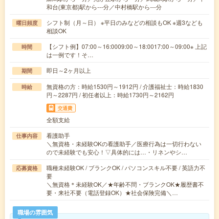
和台(東京都)駅から---分／中村橋駅から---分
シフト制（月～日） ※平日のみなどの相談もOK ※週3なども
曜日頻度
相談OK
【シフト例】07:00～16:0009:00～18:0017:00～09:00※ 上記
時間
は一例です！そ…
即日～2ヶ月以上
期間
無資格の方：時給1530円～1912円 / 介護福祉士：時給1830
時給
円～2287円 / 初任者以上：時給1730円～2162円
交通費
全額支給
看護助手
仕事内容
＼無資格・未経験OKの看護助手／医療行為は一切行わない
ので未経験でも安心！▽具体的には…・リネンやシ…
職種未経験OK / ブランクOK / パソコンスキル不要 / 英語力不
応募資格
要
＼無資格＊未経験OK／★年齢不問・ブランクOK★履歴書不
要・来社不要（電話登録OK）★社会保険完備＼…
職場の雰囲気