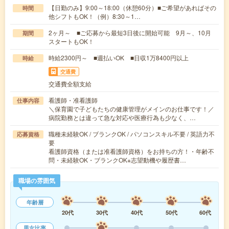
【日勤のみ】9:00～18:00（休憩60分）■ご希望があればその
時間
他シフトもOK！（例）8:30～1…
2ヶ月～ ■ご応募から最短3日後に開始可能 9月～、10月
期間
スタートもOK！
時給2300円～ ■週払いOK ■日収1万8400円以上
時給
交通費
交通費全額支給
看護師・准看護師
仕事内容
＼保育園で子どもたちの健康管理がメインのお仕事です！／
病院勤務とは違って急な対応や医療行為も少なく、…
職種未経験OK / ブランクOK / パソコンスキル不要 / 英語力不
応募資格
要
看護師資格（または准看護師資格）をお持ちの方！・年齢不
問・未経験OK・ブランクOK※志望動機や履歴書…
職場の雰囲気
年齢層
20代
30代
40代
50代
60代
男女比率