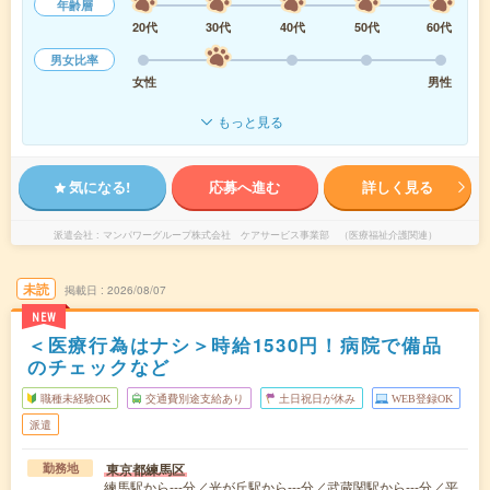
年齢層
20代
30代
40代
50代
60代
男女比率
女性
男性
もっと見る
気になる!
応募へ進む
詳しく見る
派遣会社
マンパワーグループ株式会社 ケアサービス事業部 （医療福祉介護関連）
未読
掲載日
2026/08/07
NEW
＜医療行為はナシ＞時給1530円！病院で備品
のチェックなど
職種未経験OK
交通費別途支給あり
土日祝日が休み
WEB登録OK
派遣
東京都練馬区
勤務地
練馬駅から---分／光が丘駅から---分／武蔵関駅から---分／平