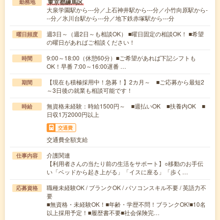
東京都練馬区
勤務地
大泉学園駅から---分／上石神井駅から---分／小竹向原駅から-
--分／氷川台駅から---分／地下鉄赤塚駅から---分
週3日～（週2日～も相談OK） ■曜日固定の相談OK！ ■希望
曜日頻度
の曜日があればご相談ください！
9:00～18:00（休憩60分）■ご希望があれば下記シフトも
時間
OK！早番 7:00～16:00遅番 …
【現在も積極採用中！急募！】2カ月～ ■ご応募から最短2
期間
～3日後の就業も相談可能です！
無資格未経験：時給1500円～ ■週払いOK ■扶養内OK ■
時給
日収1万2000円以上
交通費
交通費全額支給
介護関連
仕事内容
【利用者さんの当たり前の生活をサポート】○移動のお手伝
い「ベッドから起き上がる」「イスに座る」「歩く…
職種未経験OK / ブランクOK / パソコンスキル不要 / 英語力不
応募資格
要
■無資格・未経験OK！■年齢・学歴不問！ブランクOK!■10名
以上採用予定！■履歴書不要■社会保険完…