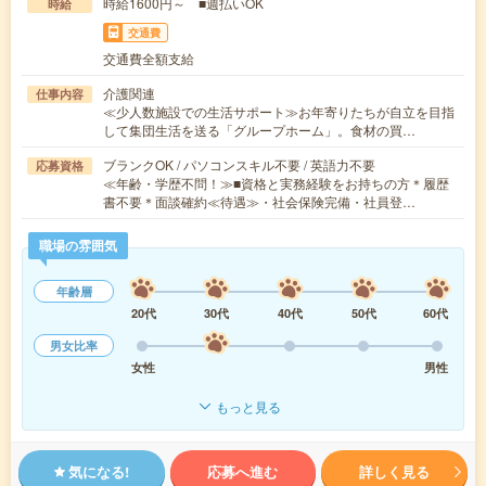
時給1600円～ ■週払いOK
時給
交通費
交通費全額支給
介護関連
仕事内容
≪少人数施設での生活サポート≫お年寄りたちが自立を目指
して集団生活を送る「グループホーム」。食材の買…
ブランクOK / パソコンスキル不要 / 英語力不要
応募資格
≪年齢・学歴不問！≫■資格と実務経験をお持ちの方＊履歴
書不要＊面談確約≪待遇≫・社会保険完備・社員登…
職場の雰囲気
年齢層
20代
30代
40代
50代
60代
男女比率
女性
男性
もっと見る
気になる!
応募へ進む
詳しく見る