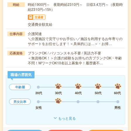
時給1900円～ 夜勤時給2310円～ 日収3.4万円～（夜勤時
時給
給2310円×15h）
交通費
交通費全額支給
介護関連
仕事内容
＼介護施設で見守りやお手伝い／施設を利用するお年寄りの
サポートをお任せします！＜具体的には…＞・お掃…
ブランクOK / パソコンスキル不要 / 英語力不要
応募資格
＜無資格OK！＞介護の経験をお持ちの方ブランクOK・年齢
不問！WワークOK10名以上募集中！履歴書不…
職場の雰囲気
年齢層
20代
30代
40代
50代
60代
男女比率
女性
男性
もっと見る