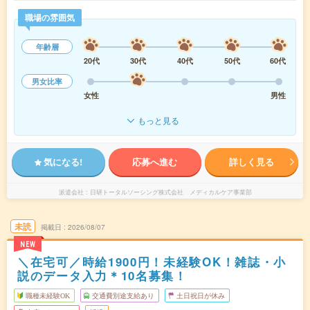
職場の雰囲気
年齢層
20代
30代
40代
50代
60代
男女比率
女性
男性
もっと見る
気になる!
応募へ進む
詳しく見る
派遣会社
日研トータルソーシング株式会社 メディカルケア事業部
未読
掲載日
2026/08/07
NEW
＼在宅可／時給1900円！未経験OK！雑誌・小
説のデータ入力＊10名募集！
職種未経験OK
交通費別途支給あり
土日祝日が休み