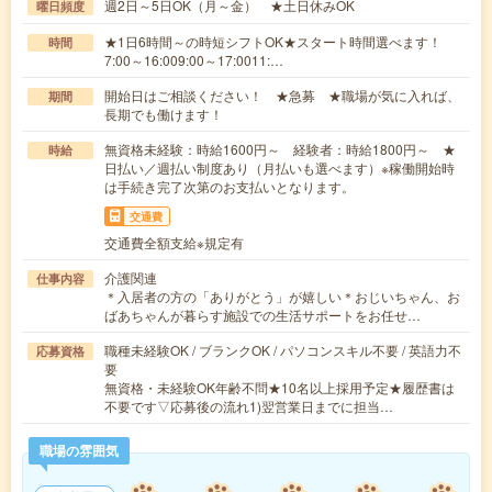
週2日～5日OK（月～金） ★土日休みOK
曜日頻度
★1日6時間～の時短シフトOK★スタート時間選べます！
時間
7:00～16:009:00～17:0011:…
開始日はご相談ください！ ★急募 ★職場が気に入れば、
期間
長期でも働けます！
無資格未経験：時給1600円～ 経験者：時給1800円～ ★
時給
日払い／週払い制度あり（月払いも選べます）※稼働開始時
は手続き完了次第のお支払いとなります。
交通費
交通費全額支給※規定有
介護関連
仕事内容
＊入居者の方の「ありがとう」が嬉しい＊おじいちゃん、お
ばあちゃんが暮らす施設での生活サポートをお任せ…
職種未経験OK / ブランクOK / パソコンスキル不要 / 英語力不
応募資格
要
無資格・未経験OK年齢不問★10名以上採用予定★履歴書は
不要です▽応募後の流れ1)翌営業日までに担当…
職場の雰囲気