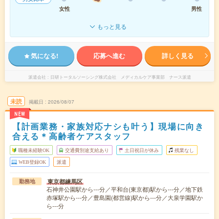
女性
男性
もっと見る
気になる!
応募へ進む
詳しく見る
派遣会社
日研トータルソーシング株式会社 メディカルケア事業部 ナース派遣
未読
掲載日
2026/08/07
NEW
【計画業務・家族対応ナシも叶う】現場に向き
合える＊高齢者ケアスタッフ
職種未経験OK
交通費別途支給あり
土日祝日が休み
残業なし
WEB登録OK
派遣
東京都練馬区
勤務地
石神井公園駅から---分／平和台(東京都)駅から---分／地下鉄
赤塚駅から---分／豊島園(都営線)駅から---分／大泉学園駅か
ら---分