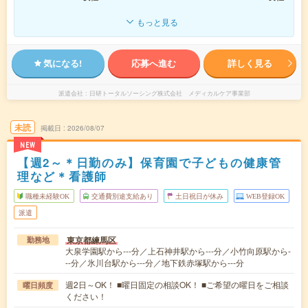
もっと見る
気になる!
応募へ進む
詳しく見る
派遣会社
日研トータルソーシング株式会社 メディカルケア事業部
未読
掲載日
2026/08/07
NEW
【週2～＊日勤のみ】保育園で子どもの健康管
理など＊看護師
職種未経験OK
交通費別途支給あり
土日祝日が休み
WEB登録OK
派遣
東京都練馬区
勤務地
大泉学園駅から---分／上石神井駅から---分／小竹向原駅から-
--分／氷川台駅から---分／地下鉄赤塚駅から---分
週2日～OK！ ■曜日固定の相談OK！ ■ご希望の曜日をご相談
曜日頻度
ください！