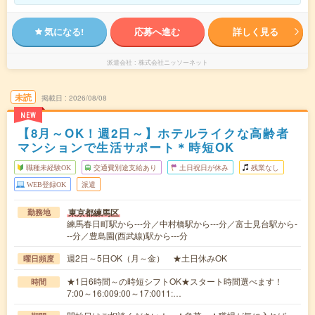
気になる!
応募へ進む
詳しく見る
派遣会社
株式会社ニッソーネット
未読
掲載日
2026/08/08
NEW
【8月～OK！週2日～】ホテルライクな高齢者
マンションで生活サポート＊時短OK
職種未経験OK
交通費別途支給あり
土日祝日が休み
残業なし
WEB登録OK
派遣
東京都練馬区
勤務地
練馬春日町駅から---分／中村橋駅から---分／富士見台駅から-
--分／豊島園(西武線)駅から---分
週2日～5日OK（月～金） ★土日休みOK
曜日頻度
★1日6時間～の時短シフトOK★スタート時間選べます！
時間
7:00～16:009:00～17:0011:…