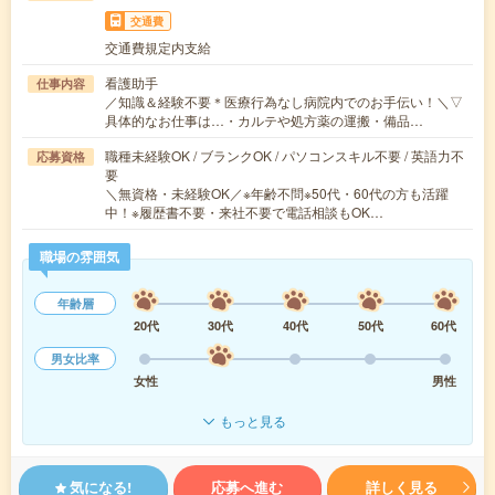
交通費
交通費規定内支給
看護助手
仕事内容
／知識＆経験不要＊医療行為なし病院内でのお手伝い！＼▽
具体的なお仕事は…・カルテや処方薬の運搬・備品…
職種未経験OK / ブランクOK / パソコンスキル不要 / 英語力不
応募資格
要
＼無資格・未経験OK／※年齢不問※50代・60代の方も活躍
中！※履歴書不要・来社不要で電話相談もOK…
職場の雰囲気
年齢層
20代
30代
40代
50代
60代
男女比率
女性
男性
もっと見る
気になる!
応募へ進む
詳しく見る