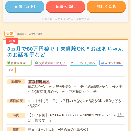
気になる!
応募へ進む
詳しく見る
派遣会社
ケアスタッフィング株式会社
未読
掲載日
2026/08/08
NEW
3ヵ月で80万円稼ぐ！未経験OK＊おばあちゃん
のお話相手など
職種未経験OK
交通費別途支給あり
土日祝日が休み
WEB登録OK
派遣
東京都練馬区
勤務地
練馬駅から---分／光が丘駅から---分／武蔵関駅から---分／平
和台(東京都)駅から---分／中村橋駅から---分
シフト制（月～日） ※平日のみなどの相談もOK ※週3なども
曜日頻度
相談OK
【シフト例】07:00～16:0009:00～18:0017:00～09:00※ 上記
時間
は一例です！そ…
即日～2ヶ月以上 ■開始日の相談OK！
期間