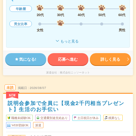
年齢層
20代
30代
40代
50代
60代
男女比率
女性
男性
もっと見る
気になる!
応募へ進む
詳しく見る
派遣会社
株式会社ニッソーネット
未読
掲載日
2026/08/07
NEW
説明会参加で全員に【現金2千円相当プレゼン
ト】生活のお手伝い
職種未経験OK
交通費別途支給あり
土日祝日が休み
残業なし
WEB登録OK
派遣