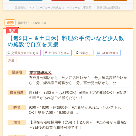
派遣会社
マンパワーグループ株式会社 ケアサービス事業部 （医療福祉介護関連）
未読
掲載日
2026/08/08
NEW
【週3日～＆土日休】料理の手伝いなど少人数
の施設で自立を支援
交通費別途支給あり
土日祝日が休み
残業なし
WEB登録OK
派遣
東京都練馬区
勤務地
石神井公園駅から---分／江古田駅から---分／練馬高野台駅か
ら---分／練馬春日町駅から---分／富士見台駅から---分
週3日～（週2日～も相談OK） ■曜日固定の相談OK！ ■希望
曜日頻度
の曜日があればご相談ください！
9:00～18:00（休憩60分）■ご希望があれば下記シフトも
時間
OK！早番 7:00～16:00遅番 …
【現在も積極採用中！急募！】2カ月～ ■ご応募から最短2
期間
～3日後の就業も相談可能です！