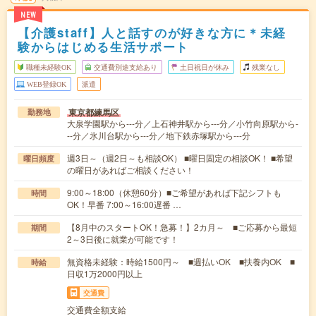
NEW
【介護staff】人と話すのが好きな方に＊未経
験からはじめる生活サポート
職種未経験OK
交通費別途支給あり
土日祝日が休み
残業なし
WEB登録OK
派遣
東京都練馬区
勤務地
大泉学園駅から---分／上石神井駅から---分／小竹向原駅から-
--分／氷川台駅から---分／地下鉄赤塚駅から---分
週3日～（週2日～も相談OK） ■曜日固定の相談OK！ ■希望
曜日頻度
の曜日があればご相談ください！
9:00～18:00（休憩60分）■ご希望があれば下記シフトも
時間
OK！早番 7:00～16:00遅番 …
【8月中のスタートOK！急募！】2カ月～ ■ご応募から最短
期間
2～3日後に就業が可能です！
無資格未経験：時給1500円～ ■週払いOK ■扶養内OK ■
時給
日収1万2000円以上
交通費
交通費全額支給