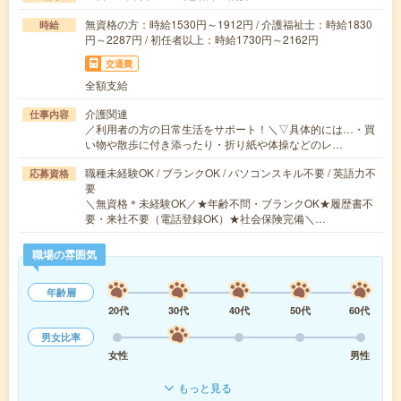
無資格の方：時給1530円～1912円 / 介護福祉士：時給1830
時給
円～2287円 / 初任者以上：時給1730円～2162円
交通費
全額支給
介護関連
仕事内容
／利用者の方の日常生活をサポート！＼▽具体的には…・買
い物や散歩に付き添ったり・折り紙や体操などのレ…
職種未経験OK / ブランクOK / パソコンスキル不要 / 英語力不
応募資格
要
＼無資格＊未経験OK／★年齢不問・ブランクOK★履歴書不
要・来社不要（電話登録OK）★社会保険完備＼…
職場の雰囲気
年齢層
20代
30代
40代
50代
60代
男女比率
女性
男性
もっと見る