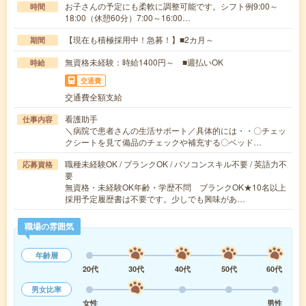
お子さんの予定にも柔軟に調整可能です。シフト例9:00～
時間
18:00（休憩60分）7:00～16:00…
【現在も積極採用中！急募！】■2カ月～
期間
無資格未経験：時給1400円～ ■週払いOK
時給
交通費
交通費全額支給
看護助手
仕事内容
＼病院で患者さんの生活サポート／具体的には・・〇チェッ
クシートを見て備品のチェックや補充する〇ベッド…
職種未経験OK / ブランクOK / パソコンスキル不要 / 英語力不
応募資格
要
無資格・未経験OK年齢・学歴不問 ブランクOK★10名以上
採用予定履歴書は不要です。少しでも興味があ…
職場の雰囲気
年齢層
20代
30代
40代
50代
60代
男女比率
女性
男性