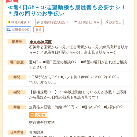
≪週4日5h～≫志望動機も履歴書も必要ナシ！
＊身の回りのお手伝い
職種未経験OK
交通費別途支給あり
土日祝日が休み
残業なし
WEB登録OK
派遣
東京都練馬区
勤務地
石神井公園駅から---分／江古田駅から---分／練馬高野台駅か
ら---分／練馬春日町駅から---分／富士見台駅から---分
週4日～ ■曜日固定の相談OK！ ■希望の曜日があればご相談
曜日頻度
ください！
1日5時間からOK！■シフト例(1)8:00～13:00(2)10:00～
時間
15:00(3)12:00…
【積極採用中！】＊1年以上勤務している方が多数！ご応募
期間
から最短2～3日後の就業も相談可能です！
無資格未経験：時給1500円～ ■週払いOK ■扶養内OK
時給
交通費
交通費全額支給
介護関連
仕事内容