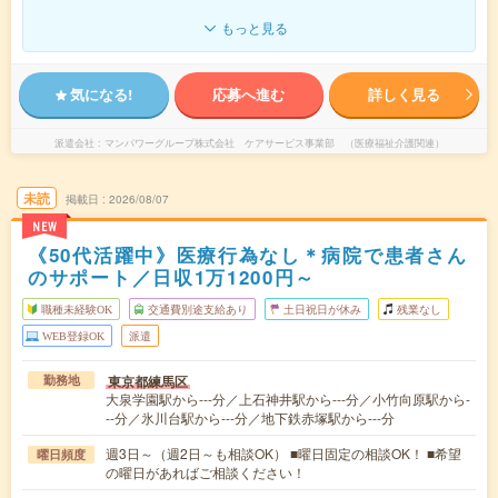
もっと見る
気になる!
応募へ進む
詳しく見る
派遣会社
マンパワーグループ株式会社 ケアサービス事業部 （医療福祉介護関連）
未読
掲載日
2026/08/07
NEW
《50代活躍中》医療行為なし＊病院で患者さん
のサポート／日収1万1200円～
職種未経験OK
交通費別途支給あり
土日祝日が休み
残業なし
WEB登録OK
派遣
東京都練馬区
勤務地
大泉学園駅から---分／上石神井駅から---分／小竹向原駅から-
--分／氷川台駅から---分／地下鉄赤塚駅から---分
週3日～（週2日～も相談OK） ■曜日固定の相談OK！ ■希望
曜日頻度
の曜日があればご相談ください！