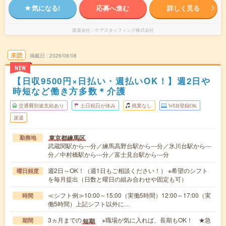
気になる!
応募へ進む
詳しく見る
派遣会社
ケアスタッフィング株式会社
未読
掲載日
2026/08/08
NEW
【日収9500円×日払い・週払いOK！】週2日や
時短など働き方多数＊介護
交通費別途支給あり
土日祝日が休み
残業なし
WEB登録OK
派遣
東京都練馬区
勤務地
武蔵関駅から---分／練馬高野台駅から---分／氷川台駅から---
分／中村橋駅から---分／富士見台駅から---分
週2日～OK！（週1日もご相談ください！） ※希望のシフト
曜日頻度
を毎月提出（日数と曜日の組み合わせや固定も可）
≪シフト例≫10:00～15:00（実働5時間）12:00～17:00（実
時間
働5時間）上記シフト以外に…
3ヵ月までの
※職場が気に入れば、長期もOK！ ★急
短期
期間