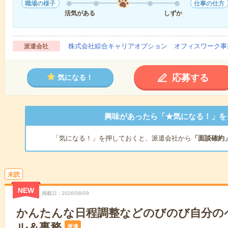
職場の様子
仕事の仕方
活気がある
しずか
株式会社綜合キャリアオプション オフィスワーク事
派遣会社
応募する
気になる！
興味があったら「★気になる！」を
「気になる！」を押しておくと、派遣会社から
「面談確約
未読
NEW
掲載日
2026/08/09
かんたんな日程調整などのびのび自分の
ル＆事務
派遣