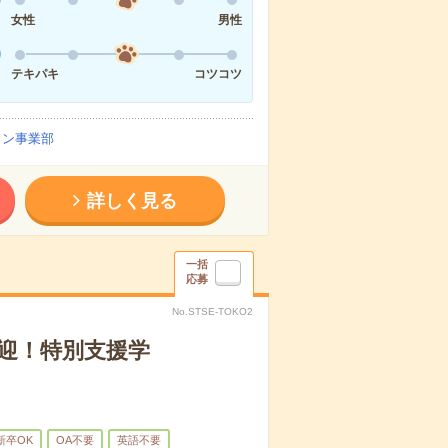
女性
男性
テキパキ
コツコツ
イン事業部
詳しく見る
一括
応募
No.STSE-TOKO2
迎！特別支援学
新卒OK
OA不要
英語不要