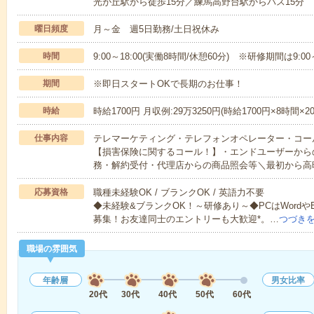
光が丘駅から徒歩15分／練馬高野台駅からバス15分
曜日頻度
月～金 週5日勤務/土日祝休み
時間
9:00～18:00(実働8時間/休憩60分) ※研修期間は9:0
期間
※即日スタートOKで長期のお仕事！
時給
時給1700円 月収例:29万3250円(時給1700円×8時間×2
仕事内容
テレマーケティング・テレフォンオペレーター・コー
【損害保険に関するコール！】・エンドユーザーから
務・解約受付・代理店からの商品照会等＼最初から高
応募資格
職種未経験OK / ブランクOK / 英語力不要
◆未経験&ブランクOK！～研修あり～◆PCはWordやE
募集！お友達同士のエントリーも大歓迎*。…
つづき
職場の雰囲気
年齢層
男女比率
20代
30代
40代
50代
60代