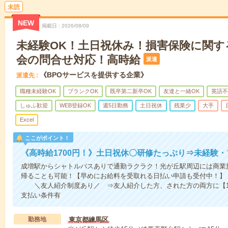
未読
NEW
掲載日
2026/08/09
未経験OK！土日祝休み！損害保険に関す
会の問合せ対応！高時給
派遣
《BPOサービスを提供する企業》
派遣先
職種未経験OK
ブランクOK
既卒第二新卒OK
友達と一緒OK
英語不
しゅふ歓迎
WEB登録OK
週5日勤務
土日祝休
残業少
大手
Excel
ここがポイント！
《高時給1700円！》土日祝休〇研修たっぷり⇒未経験・
成増駅からシャトルバスありで通勤ラクラク！光が丘駅周辺には商業
帰ることも可能！【早めにお給料を受取れる日払い申請も受付中！】
＼友人紹介制度あり／ ⇒友人紹介した方、された方の両方に【15
支払い条件有
勤務地
東京都練馬区