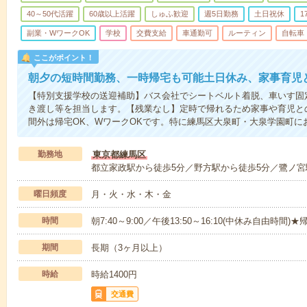
40～50代活躍
60歳以上活躍
しゅふ歓迎
週5日勤務
土日祝休
1
副業・WワークOK
学校
交費支給
車通勤可
ルーティン
自転車
ここがポイント！
朝夕の短時間勤務、一時帰宅も可能土日休み、家事育児
【特別支援学校の送迎補助】バス会社でシートベルト着脱、車いす固
き渡し等を担当します。【残業なし】定時で帰れるため家事や育児と
間外は帰宅OK、WワークOKです。特に練馬区大泉町・大泉学園町に
勤務地
東京都練馬区
都立家政駅から徒歩5分／野方駅から徒歩5分／鷺ノ宮
曜日頻度
月・火・水・木・金
時間
朝7:40～9:00／午後13:50～16:10(中休み自由時
期間
長期（3ヶ月以上）
時給
時給1400円
交通費