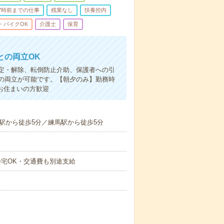
7時前までの仕事
残業なし
扶養控内
・バイクOK
介護士
保育
との両立OK
定・解除、転倒防止介助、保護者への引
の両立が可能です。【朝夕のみ】勤務時
お住まいの方歓迎
駅から徒歩5分／練馬駅から徒歩5分
間)★帰宅OK・交通費も別途支給