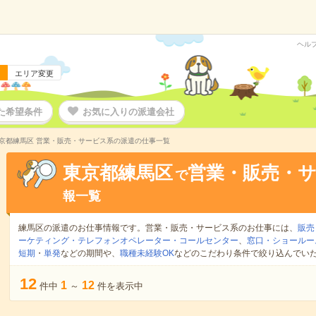
ヘル
エリア変更
た希望条件
お気に入りの派遣会社
京都練馬区 営業・販売・サービス系の派遣の仕事一覧
東京都練馬区
営業・販売・
で
報一覧
練馬区の派遣のお仕事情報です。営業・販売・サービス系のお仕事には、
販売
ーケティング・テレフォンオペレーター・コールセンター
、
窓口・ショールー
短期
・
単発
などの期間や、
職種未経験OK
などのこだわり条件で絞り込んでい
12
1
12
件中
～
件を表示中