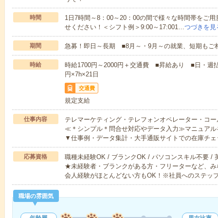
時間
1日7時間～8：00～20：00の間で様々な時間帯を
せください！＜シフト例＞9:00～17:001…
つづきを見
期間
急募！即日～長期 ■8月～・9月～の就業、短期もご
時給
時給1700円～2000円＋交通費 ■昇給あり ■日・週払い
円×7h×21日
交通費
規定支給
仕事内容
テレマーケティング・テレフォンオペレーター・コー
≪＊シンプル＊問合せ対応やデータ入力≫マニュアル
▼仕事例・データ集計・大手通販サイトでの在庫チェ
応募資格
職種未経験OK / ブランクOK / パソコンスキル不要 /
★未経験者・ブランクがある方・フリーターなど、み
会人経験がほとんどない方もOK！※社員へのステッ
職場の雰囲気