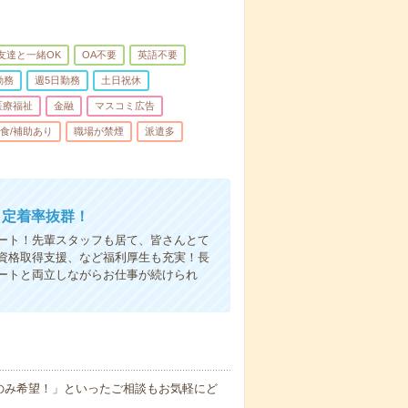
友達と一緒OK
OA不要
英語不要
勤務
週5日勤務
土日祝休
医療福祉
金融
マスコミ広告
食/補助あり
職場が禁煙
派遣多
＝定着率抜群！
ート！先輩スタッフも居て、皆さんとて
資格取得支援、など福利厚生も充実！長
ートと両立しながらお仕事が続けられ
！
のみ希望！」といったご相談もお気軽にど