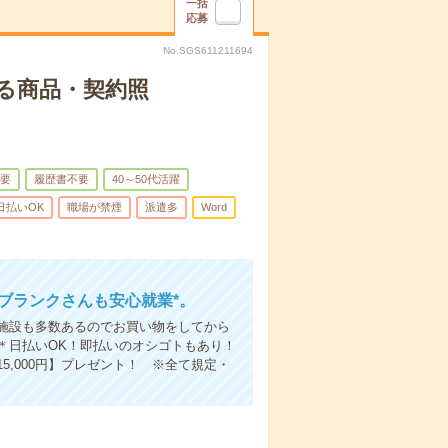
一括
応募
No.SGS611211694
る商品・契約照
要
履歴書不要
40～50代活躍
日払いOK
職場が禁煙
派遣多
Word
ブランクさんも安心就業*。
施設も多数あるのでお買い物をしてから
＊日払いOK！即払いのオシゴトもあり！
,000円】プレゼント！ ※全て規定・