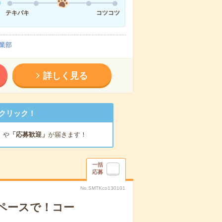
テキパキ
コツコツ
業部
詳しく見る
クリック！
」
や
「応募歓迎」
が届きます！
一括
応募
No.SMTKco130101
ペースで！コー