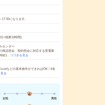
0～17:00になります。
0日+残業10時間)
ルセンター
の商品照会、契約照会に対応する受電業
時給1…
つづきを見る
xcelなどの基本操作ができればOK◇4名
を見る
女性
男性