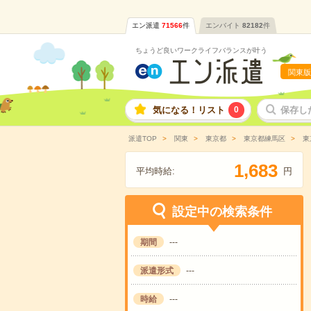
エン派遣
71566
件
エンバイト
82182
件
ちょうど良いワークライフバランスが叶う
関東版
気になる！リスト
0
保存し
派遣TOP
関東
東京都
東京都練馬区
東
,
1
6
8
3
平均時給:
円
設定中の検索条件
期間
---
派遣形式
---
時給
---