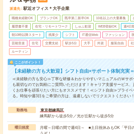
駅近オフィス＊大手企業
派遣先
職種未経験OK
ブランクOK
既卒第二新卒OK
10名以上の大量募集
履歴書不要
在宅・リモートワーク
しゅふ歓迎
WEB登録OK
週4日
朝10時以降スタート
残業少
シフト
IT通信Web
ファッション
芸能音楽
住宅
交費支給
駅歩5分
大手
外資
服装自由
社
ルーティン
ここがポイント！
【未経験の方も大歓迎】シフト自由×サポート体制充実
≪未経験の方も安心≫丁寧な研修＆わかりやすいマニュアルのＷサポ
も親切なのでお気軽にご質問いただけます！キャリア支援サービス、
くお仕事を頑張りたい方にもオススメです！≪シフト自由≫プライベ
る。時短や週3日をご希望の方は、遠慮しないでリクエストください
勤務地
東京都練馬区
練馬駅から徒歩5分／光が丘駅から徒歩5分
曜日頻度
月曜～日曜の間で週4日～ ■土日祝休みもOK「平日
うぞ！