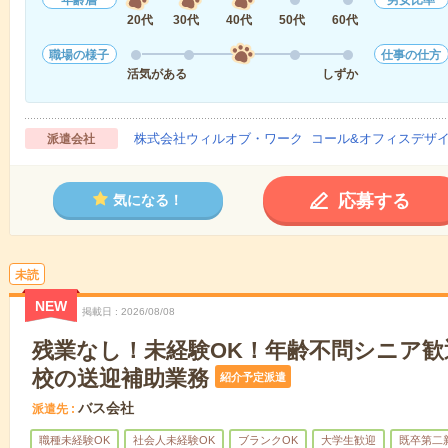
年齢層
男女比率
20代
30代
40代
50代
60代
職場の様子
仕事の仕方
活気がある
しずか
株式会社ウィルオブ・ワーク コール&オフィスデザ
派遣会社
応募する
気になる！
未読
NEW
掲載日
2026/08/08
残業なし！未経験OK！年齢不問シニア歓
校の送迎補助業務
紹介予定派遣
バス会社
派遣先
職種未経験OK
社会人未経験OK
ブランクOK
大学生歓迎
既卒第二