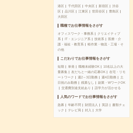
港区
千代田区
中央区
新宿区
渋谷
区
品川区
江東区
世田谷区
豊島区
大田区
職種でお仕事情報をさがす
オフィスワーク・事務系
クリエイティブ
系
IT・エンジニア系
技術系
医療・介
護・福祉・教育系
軽作業・物流・工場・そ
の他
こだわりでお仕事情報をさがす
短期
単発
職種未経験OK
10名以上の大
量募集
友だちと一緒の応募OK
在宅・リモ
ートワーク
週2～3日勤務
週4日勤務
土
日祝のみ勤務
残業なし
副業・WワークOK
交通費別途支給あり
語学力が活かせる
人気のワードでお仕事情報をさがす
急募
年齢不問
財団法人
英語
書類チェ
ック
テレビ局
封入
大学