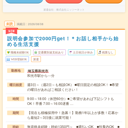
派遣会社
株式会社ニッソーネット
未読
掲載日
2026/08/08
NEW
説明会参加で2000円get！＊お話し相手から始
める生活支援
職種未経験OK
交通費別途支給あり
土日祝日が休み
残業なし
WEB登録OK
派遣
埼玉県和光市
勤務地
和光市駅から---分
週3日～（週2日～も相談OK） ■曜日固定の相談OK！ ■希望
曜日頻度
の曜日があればご相談ください！
9:00～18:00（休憩60分）■ご希望があれば下記シフトも
時間
OK！早番 7:00～16:00遅番 …
【現在も積極採用中！急募！】勤務1年以上が多数！応募か
期間
ら最短2～3日後に就業可能！
無資格未経験：時給1350円～ ■週払いOK ■扶養内OK ■
時給