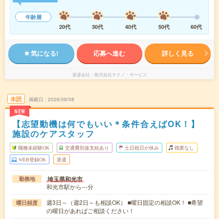
年齢層
20代
30代
40代
50代
60代
気になる!
応募へ進む
詳しく見る
派遣会社
株式会社テクノ・サービス
未読
掲載日
2026/08/08
NEW
【志望動機は何でもいい＊条件合えばOK！】
施設のケアスタッフ
職種未経験OK
交通費別途支給あり
土日祝日が休み
残業なし
WEB登録OK
派遣
埼玉県和光市
勤務地
和光市駅から---分
週3日～（週2日～も相談OK） ■曜日固定の相談OK！ ■希望
曜日頻度
の曜日があればご相談ください！