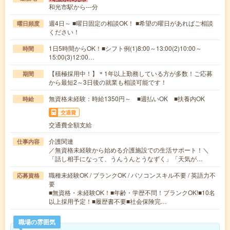
和光市駅から---分
週4日～ ■曜日固定の相談OK！ ■希望の曜日があればご相談
曜日頻度
ください！
1日5時間からOK！■シフト例(1)8:00～13:00(2)10:00～
時間
15:00(3)12:00…
【積極採用中！】＊1年以上勤務している方が多数！ご応募
期間
から最短2～3日後の就業も相談可能です！
無資格未経験：時給1350円～ ■週払いOK ■扶養内OK
時給
交通費
交通費全額支給
介護関連
仕事内容
／無資格未経験から始める介護施設での生活サポート！＼
「話し相手になって、うんうんとうなずく」「天気が…
職種未経験OK / ブランクOK / パソコンスキル不要 / 英語力不
応募資格
要
■無資格・未経験OK！■年齢・学歴不問！ブランクOK!■10名
以上採用予定！■履歴書不要■社会保険完…
職場の雰囲気