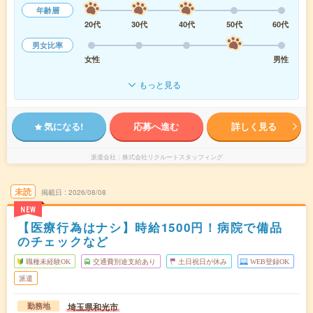
年齢層
20代
30代
40代
50代
60代
男女比率
女性
男性
もっと見る
気になる!
応募へ進む
詳しく見る
派遣会社
株式会社リクルートスタッフィング
未読
掲載日
2026/08/08
NEW
【医療行為はナシ】時給1500円！病院で備品
のチェックなど
職種未経験OK
交通費別途支給あり
土日祝日が休み
WEB登録OK
派遣
埼玉県和光市
勤務地