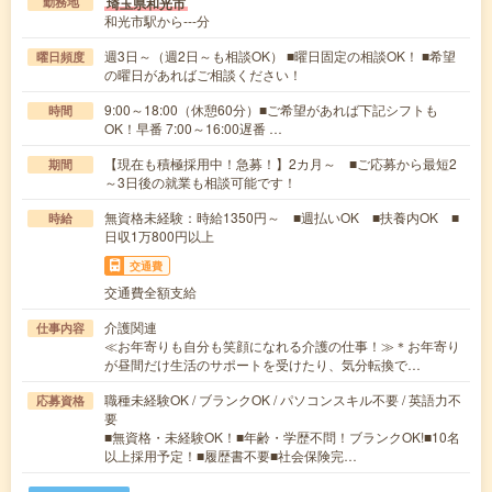
埼玉県和光市
勤務地
和光市駅から---分
週3日～（週2日～も相談OK） ■曜日固定の相談OK！ ■希望
曜日頻度
の曜日があればご相談ください！
9:00～18:00（休憩60分）■ご希望があれば下記シフトも
時間
OK！早番 7:00～16:00遅番 …
【現在も積極採用中！急募！】2カ月～ ■ご応募から最短2
期間
～3日後の就業も相談可能です！
無資格未経験：時給1350円～ ■週払いOK ■扶養内OK ■
時給
日収1万800円以上
交通費
交通費全額支給
介護関連
仕事内容
≪お年寄りも自分も笑顔になれる介護の仕事！≫＊お年寄り
が昼間だけ生活のサポートを受けたり、気分転換で…
職種未経験OK / ブランクOK / パソコンスキル不要 / 英語力不
応募資格
要
■無資格・未経験OK！■年齢・学歴不問！ブランクOK!■10名
以上採用予定！■履歴書不要■社会保険完…