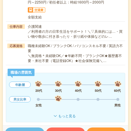
円～2250円 / 初任者以上：時給1600円～2000円
交通費
全額支給
介護関連
仕事内容
／利用者の方の日常生活をサポート！＼▽具体的には…・買
い物や散歩に付き添ったり・折り紙や体操などのレ…
職種未経験OK / ブランクOK / パソコンスキル不要 / 英語力不
応募資格
要
＼無資格＊未経験OK／★年齢不問・ブランクOK★履歴書不
要・来社不要（電話登録OK）★社会保険完備＼…
職場の雰囲気
年齢層
20代
30代
40代
50代
60代
男女比率
女性
男性
もっと見る