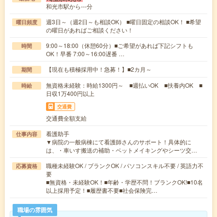
和光市駅から---分
週3日～（週2日～も相談OK） ■曜日固定の相談OK！ ■希望
曜日頻度
の曜日があればご相談ください！
9:00～18:00（休憩60分）■ご希望があれば下記シフトも
時間
OK！早番 7:00～16:00遅番 …
【現在も積極採用中！急募！】■2カ月～
期間
無資格未経験：時給1300円～ ■週払いOK ■扶養内OK ■
時給
日収1万400円以上
交通費
交通費全額支給
看護助手
仕事内容
▼病院の一般病棟にて看護師さんのサポート！具体的に
は、・車いす搬送の補助・ベットメイキングやシーツ交…
職種未経験OK / ブランクOK / パソコンスキル不要 / 英語力不
応募資格
要
■無資格・未経験OK！■年齢・学歴不問！ブランクOK!■10名
以上採用予定！■履歴書不要■社会保険完…
職場の雰囲気