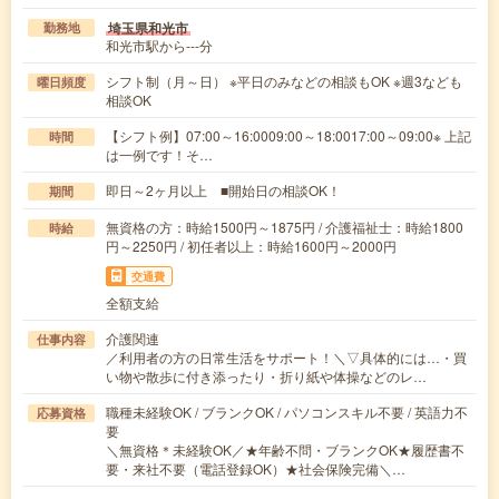
埼玉県和光市
勤務地
和光市駅から---分
シフト制（月～日） ※平日のみなどの相談もOK ※週3なども
曜日頻度
相談OK
【シフト例】07:00～16:0009:00～18:0017:00～09:00※ 上記
時間
は一例です！そ…
即日～2ヶ月以上 ■開始日の相談OK！
期間
無資格の方：時給1500円～1875円 / 介護福祉士：時給1800
時給
円～2250円 / 初任者以上：時給1600円～2000円
交通費
全額支給
介護関連
仕事内容
／利用者の方の日常生活をサポート！＼▽具体的には…・買
い物や散歩に付き添ったり・折り紙や体操などのレ…
職種未経験OK / ブランクOK / パソコンスキル不要 / 英語力不
応募資格
要
＼無資格＊未経験OK／★年齢不問・ブランクOK★履歴書不
要・来社不要（電話登録OK）★社会保険完備＼…