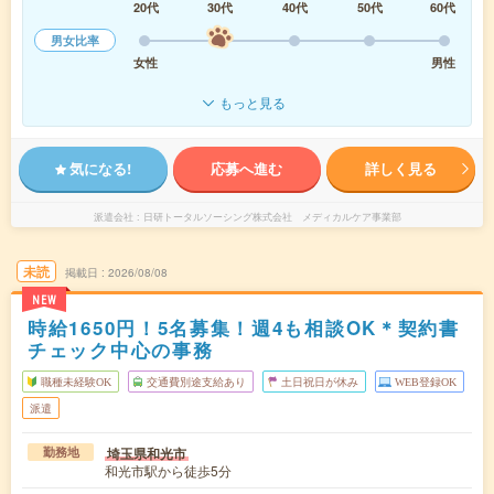
20代
30代
40代
50代
60代
男女比率
女性
男性
もっと見る
気になる!
応募へ進む
詳しく見る
派遣会社
日研トータルソーシング株式会社 メディカルケア事業部
未読
掲載日
2026/08/08
NEW
時給1650円！5名募集！週4も相談OK＊契約書
チェック中心の事務
職種未経験OK
交通費別途支給あり
土日祝日が休み
WEB登録OK
派遣
埼玉県和光市
勤務地
和光市駅から徒歩5分