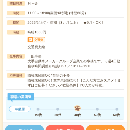
月～金
曜日頻度
11:00～18:00(実働:6時間) (休憩60分)
時間
2026/9/上旬～長期（3カ月以上） ★9月～OK！
期間
時給1650円
時給
交通費
交通費支給
一般事務
仕事内容
大手自動車メーカーグループ企業での事務です。＼週4日勤
務や時間調整も相談OK！／10:00～19:0…
職種未経験OK / 英語力不要
応募資格
職種未経験OK！業界未経験OK！【こんな方におススメ！ま
ずはご応募ください／歓迎条件】PC入力が得意…
職場の雰囲気
年齢層
20代
30代
40代
50代
60代