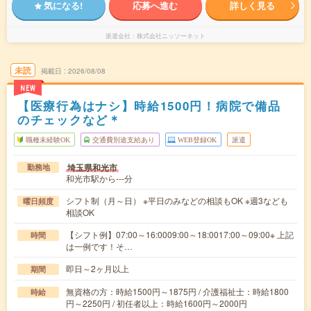
気になる!
応募へ進む
詳しく見る
派遣会社
株式会社ニッソーネット
未読
掲載日
2026/08/08
NEW
【医療行為はナシ】時給1500円！病院で備品
のチェックなど＊
職種未経験OK
交通費別途支給あり
WEB登録OK
派遣
埼玉県和光市
勤務地
和光市駅から---分
シフト制（月～日） ※平日のみなどの相談もOK ※週3なども
曜日頻度
相談OK
【シフト例】07:00～16:0009:00～18:0017:00～09:00※ 上記
時間
は一例です！そ…
即日～2ヶ月以上
期間
無資格の方：時給1500円～1875円 / 介護福祉士：時給1800
時給
円～2250円 / 初任者以上：時給1600円～2000円