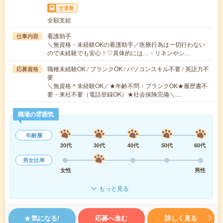
交通費
全額支給
看護助手
仕事内容
＼無資格・未経験OKの看護助手／医療行為は一切行わない
ので未経験でも安心！▽具体的には…・リネンやシ…
職種未経験OK / ブランクOK / パソコンスキル不要 / 英語力不
応募資格
要
＼無資格＊未経験OK／★年齢不問・ブランクOK★履歴書不
要・来社不要（電話登録OK）★社会保険完備＼…
職場の雰囲気
年齢層
20代
30代
40代
50代
60代
男女比率
女性
男性
もっと見る
気になる!
応募へ進む
詳しく見る