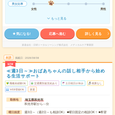
男女比率
女性
男性
もっと見る
気になる!
応募へ進む
詳しく見る
派遣会社
日研トータルソーシング株式会社 メディカルケア事業部
未読
掲載日
2026/08/08
NEW
≪週3日～≫おばあちゃんの話し相手から始め
る生活サポート
職種未経験OK
交通費別途支給あり
土日祝日が休み
残業なし
WEB登録OK
派遣
埼玉県和光市
勤務地
和光市駅から---分
週3日～（週2日～も相談OK） ■曜日固定の相談OK！ ■希望
曜日頻度