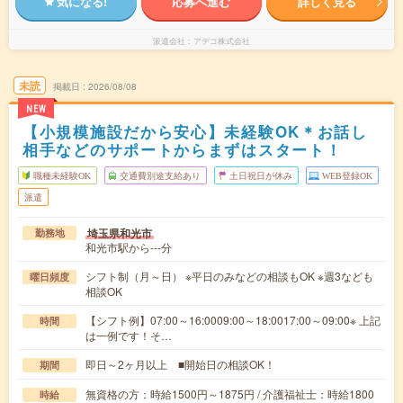
気になる!
応募へ進む
詳しく見る
派遣会社
アデコ株式会社
未読
掲載日
2026/08/08
NEW
【小規模施設だから安心】未経験OK＊お話し
相手などのサポートからまずはスタート！
職種未経験OK
交通費別途支給あり
土日祝日が休み
WEB登録OK
派遣
埼玉県和光市
勤務地
和光市駅から---分
シフト制（月～日） ※平日のみなどの相談もOK ※週3なども
曜日頻度
相談OK
【シフト例】07:00～16:0009:00～18:0017:00～09:00※ 上記
時間
は一例です！そ…
即日～2ヶ月以上 ■開始日の相談OK！
期間
無資格の方：時給1500円～1875円 / 介護福祉士：時給1800
時給