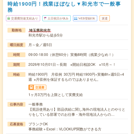
時給1900円！残業ほぼなし▼和光市で一般事
務
交通費別途支給あり
土日祝日が休み
WEB登録OK
派遣
埼玉県和光市
勤務地
和光市駅から徒歩5分
月～金／週5日
曜日頻度
09:00-18:00（休憩60分）実働8時間（残業少なめ！）
時間
2026年10月01日～長期 ※開始日相談OK ※10月～！
期間
時給1900円 月収例 30万円 時給1900円×実働8h×週5日×4
時給
週 ※月収例を保証するものではありません。
交通費
1ヶ月3万円を上限として実費支給
一般事務
仕事内容
【英語使用あり】部品供給に関し海外の現地法人とのやりと
りをしている部署でのお仕事・海外現地法人からの…
ブランクOK
応募資格
事務経験＋Excel：VLOOKUP関数ができる方