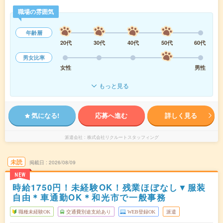
職場の雰囲気
年齢層
20代
30代
40代
50代
60代
男女比率
女性
男性
もっと見る
気になる!
応募へ進む
詳しく見る
派遣会社
株式会社リクルートスタッフィング
未読
掲載日
2026/08/09
NEW
時給1750円！未経験OK！残業ほぼなし▼服装
自由＊車通勤OK＊和光市で一般事務
職種未経験OK
交通費別途支給あり
WEB登録OK
派遣