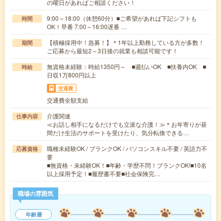
の曜日があればご相談ください！
9:00～18:00（休憩60分）■ご希望があれば下記シフトも
時間
OK！早番 7:00～16:00遅番 …
【積極採用中！急募！】＊1年以上勤務している方が多数！
期間
ご応募から最短2～3日後の就業も相談可能です！
無資格未経験：時給1350円～ ■週払いOK ■扶養内OK ■
時給
日収1万800円以上
交通費
交通費全額支給
介護関連
仕事内容
≪お話し相手になるだけでも立派な介護！≫＊お年寄りが昼
間だけ生活のサポートを受けたり、気分転換できる…
職種未経験OK / ブランクOK / パソコンスキル不要 / 英語力不
応募資格
要
■無資格・未経験OK！■年齢・学歴不問！ブランクOK!■10名
以上採用予定！■履歴書不要■社会保険完…
職場の雰囲気
年齢層