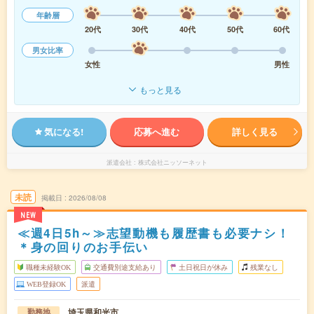
年齢層
20代
30代
40代
50代
60代
男女比率
女性
男性
もっと見る
気になる!
応募へ進む
詳しく見る
派遣会社
株式会社ニッソーネット
未読
掲載日
2026/08/08
NEW
≪週4日5h～≫志望動機も履歴書も必要ナシ！
＊身の回りのお手伝い
職種未経験OK
交通費別途支給あり
土日祝日が休み
残業なし
WEB登録OK
派遣
埼玉県和光市
勤務地