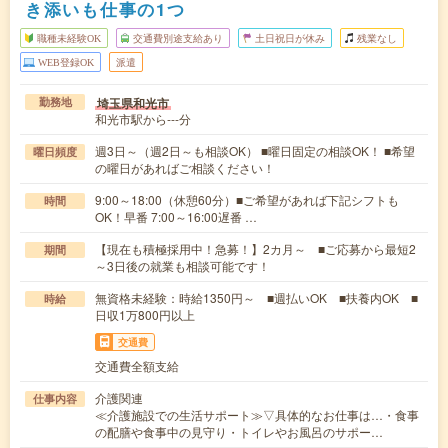
き添いも仕事の1つ
職種未経験OK
交通費別途支給あり
土日祝日が休み
残業なし
WEB登録OK
派遣
埼玉県和光市
勤務地
和光市駅から---分
週3日～（週2日～も相談OK） ■曜日固定の相談OK！ ■希望
曜日頻度
の曜日があればご相談ください！
9:00～18:00（休憩60分）■ご希望があれば下記シフトも
時間
OK！早番 7:00～16:00遅番 …
【現在も積極採用中！急募！】2カ月～ ■ご応募から最短2
期間
～3日後の就業も相談可能です！
無資格未経験：時給1350円～ ■週払いOK ■扶養内OK ■
時給
日収1万800円以上
交通費
交通費全額支給
介護関連
仕事内容
≪介護施設での生活サポート≫▽具体的なお仕事は…・食事
の配膳や食事中の見守り・トイレやお風呂のサポー…