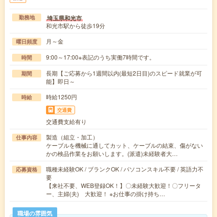
埼玉県和光市
勤務地
和光市駅から徒歩19分
月～金
曜日頻度
9:00～17:00※表記のうち実働7時間です。
時間
長期【ご応募から1週間以内(最短2日目)のスピード就業が可
期間
能】即日～
時給1250円
時給
交通費
交通費支給有り
製造（組立・加工）
仕事内容
ケーブルを機械に通してカット、ケーブルの結束、傷がない
かの検品作業をお願いします。(派遣)未経験者大…
職種未経験OK / ブランクOK / パソコンスキル不要 / 英語力不
応募資格
要
【来社不要、WEB登録OK！】〇未経験大歓迎！〇フリータ
ー、主婦(夫) 大歓迎！ ※お仕事の掛け持ち…
職場の雰囲気