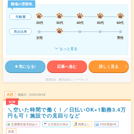
職場の雰囲気
年齢層
20代
30代
40代
50代
60代
男女比率
女性
男性
もっと見る
気になる!
応募へ進む
詳しく見る
派遣会社
株式会社ニッソーネット
未読
掲載日
2026/08/08
NEW
＼空いた時間で働く！／日払いOK×1勤務3.4万
円も可！施設での見回りなど
交通費別途支給あり
土日祝日が休み
残業なし
WEB登録OK
派遣