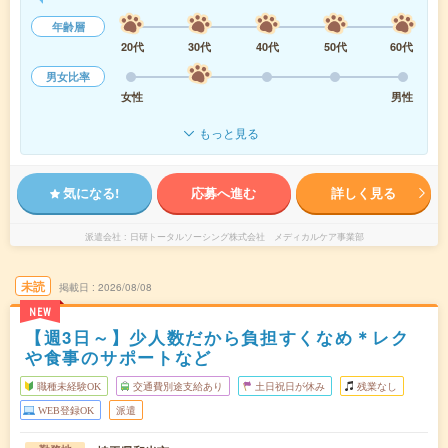
年齢層
20代
30代
40代
50代
60代
男女比率
女性
男性
もっと見る
気になる!
応募へ進む
詳しく見る
派遣会社
日研トータルソーシング株式会社 メディカルケア事業部
未読
掲載日
2026/08/08
NEW
【週3日～】少人数だから負担すくなめ＊レク
や食事のサポートなど
職種未経験OK
交通費別途支給あり
土日祝日が休み
残業なし
WEB登録OK
派遣