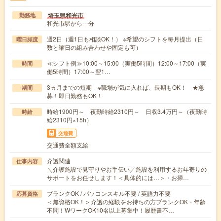
埼玉県和光市
勤務地
和光市駅から---分
週2日（週1日も相談OK！） ※希望のシフトを毎月提出（日
曜日頻度
数と曜日の組み合わせや固定も可）
≪シフト例≫10:00～15:00（実働5時間）12:00～17:00（実
時間
働5時間）17:00～翌1…
3ヵ月までの短期 ※職場が気に入れば、長期もOK！ ★急
期間
募！即日勤務もOK！
時給1900円～ 夜勤時給2310円～ 日収3.4万円～（夜勤時
時給
給2310円×15h）
交通費
交通費全額支給
介護関連
仕事内容
＼介護施設で見守りやお手伝い／施設を利用するお年寄りの
サポートをお任せします！＜具体的には…＞・お掃…
ブランクOK / パソコンスキル不要 / 英語力不要
応募資格
＜無資格OK！＞介護の経験をお持ちの方ブランクOK・年齢
不問！WワークOK10名以上募集中！履歴書不…