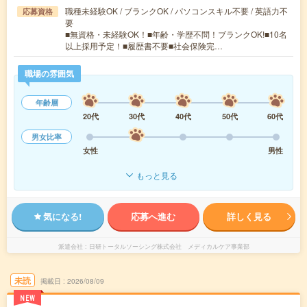
職種未経験OK / ブランクOK / パソコンスキル不要 / 英語力不
応募資格
要
■無資格・未経験OK！■年齢・学歴不問！ブランクOK!■10名
以上採用予定！■履歴書不要■社会保険完…
職場の雰囲気
年齢層
20代
30代
40代
50代
60代
男女比率
女性
男性
もっと見る
気になる!
応募へ進む
詳しく見る
派遣会社
日研トータルソーシング株式会社 メディカルケア事業部
未読
掲載日
2026/08/09
NEW