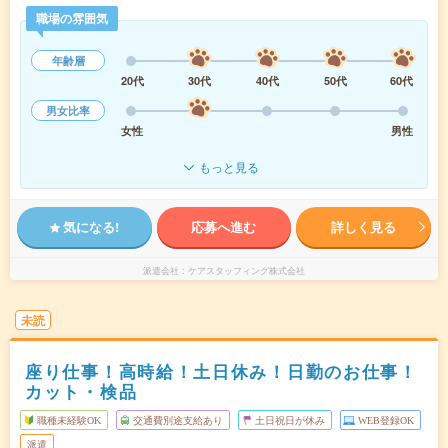
職場の雰囲気
年齢層
20代
30代
40代
50代
60代
男女比率
女性
男性
もっと見る
気になる!
応募へ進む
詳しく見る
派遣会社
ケアスタッフィング株式会社
未読
座り仕事！高時給！土日休み！日勤のお仕事！
カット・検品
職種未経験OK
交通費別途支給あり
土日祝日が休み
WEB登録OK
派遣