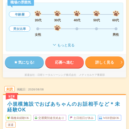
職場の雰囲気
年齢層
20代
30代
40代
50代
60代
男女比率
女性
男性
もっと見る
気になる!
応募へ進む
詳しく見る
派遣会社
日研トータルソーシング株式会社 メディカルケア事業部
未読
掲載日
2026/08/08
NEW
小規模施設でおばあちゃんのお話相手など＊未
経験OK
職種未経験OK
交通費別途支給あり
土日祝日が休み
WEB登録OK
派遣