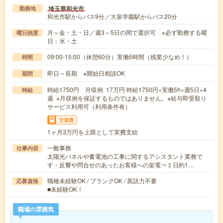
埼玉県和光市
勤務地
和光市駅からバス9分／大泉学園駅からバス20分
月～金・土・日／週3～5日の間で選択可 ※必ず勤務する曜
曜日頻度
日：水・土
09:00-15:00（休憩60分）実働5時間（残業少なめ！）
時間
即日～長期 ※開始日相談OK
期間
時給1750円 月収例 17万円 時給1750円×実働5h×週5日×4
時給
週 ※月収例を保証するものではありません。※給与即受取り
サービス利用可（利用条件有）
交通費
1ヶ月3万円を上限として実費支給
一般事務
仕事内容
太陽光パネルや蓄電池の工事に関するアシスタント業務で
す・反響や問合せのあったお客様への架電⇒１日約1…
職種未経験OK / ブランクOK / 英語力不要
応募資格
■未経験OK！
職場の雰囲気