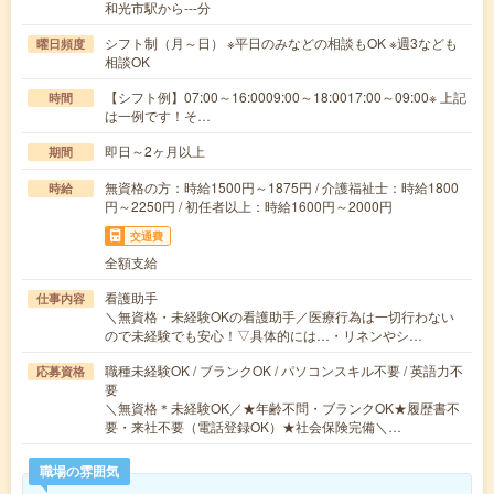
和光市駅から---分
シフト制（月～日） ※平日のみなどの相談もOK ※週3なども
曜日頻度
相談OK
【シフト例】07:00～16:0009:00～18:0017:00～09:00※ 上記
時間
は一例です！そ…
即日～2ヶ月以上
期間
無資格の方：時給1500円～1875円 / 介護福祉士：時給1800
時給
円～2250円 / 初任者以上：時給1600円～2000円
交通費
全額支給
看護助手
仕事内容
＼無資格・未経験OKの看護助手／医療行為は一切行わない
ので未経験でも安心！▽具体的には…・リネンやシ…
職種未経験OK / ブランクOK / パソコンスキル不要 / 英語力不
応募資格
要
＼無資格＊未経験OK／★年齢不問・ブランクOK★履歴書不
要・来社不要（電話登録OK）★社会保険完備＼…
職場の雰囲気