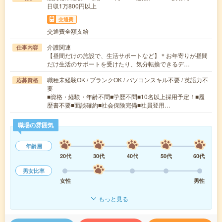
日収1万800円以上
交通費
交通費全額支給
介護関連
仕事内容
【昼間だけの施設で、生活サポートなど】＊お年寄りが昼間
だけ生活のサポートを受けたり、気分転換できるデ…
職種未経験OK / ブランクOK / パソコンスキル不要 / 英語力不
応募資格
要
■資格・経験・年齢不問■学歴不問■10名以上採用予定！■履
歴書不要■面談確約■社会保険完備■社員登用…
職場の雰囲気
年齢層
20代
30代
40代
50代
60代
男女比率
女性
男性
もっと見る