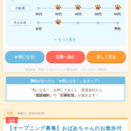
年齢層
20代
30代
40代
50代
60代
男女比率
女性
男性
もっと見る
気になる!
応募へ進む
詳しく見る
派遣会社
日研トータルソーシング株式会社 メディカルケア事業部
興味があったら「★気になる！」をタップ！
「気になる！」を押しておくと、派遣会社から
「面談確約」
や
「応募歓迎」
が届きます！
未読
掲載日
2026/08/09
NEW
【オープニング募集】おばあちゃんのお散歩付