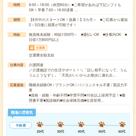
9:00～18:00（休憩60分）■ご希望があれば下記シフトも
時間
OK！早番 7:00～16:00遅番 …
【8月中のスタートOK！急募！】2カ月～ ■ご応募から最短
期間
2～3日後に就業が可能です！
無資格未経験：時給1350円～ ■週払いOK ■扶養内OK ■
時給
日収1万800円以上
交通費
交通費全額支給
介護関連
仕事内容
／介護施設での生活サポート！＼「話し相手になって、うん
うんとうなずく」「天気がいいからお散歩に連れ出…
職種未経験OK / ブランクOK / パソコンスキル不要 / 英語力不
応募資格
要
■資格・経験・年齢不問■学歴不問■10名以上採用予定！■履
歴書不要■面談確約■社会保険完備■社員登用…
職場の雰囲気
年齢層
20代
30代
40代
50代
60代