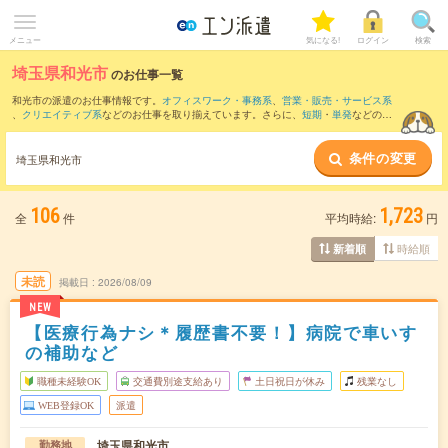
メニュー
気になる!
ログイン
検索
埼玉県和光市
のお仕事一覧
和光市の派遣のお仕事情報です。
オフィスワーク・事務系
、
営業・販売・サービス系
、
クリエイティブ系
などのお仕事を取り揃えています。さらに、
短期
・
単発
などの期
間や、
職種未経験OK
などのこだわり条件で絞り込んでいただけます。
条件の変更
また、
戸田市
・
南区
・
朝霞市
・
蕨市
・
志木市
など隣接エリアのお仕事もご確認いただ
埼玉県和光市
けます。
106
1,723
全
件
平均時給:
円
時給順
新着順
未読
掲載日
2026/08/09
NEW
【医療行為ナシ＊履歴書不要！】病院で車いす
の補助など
職種未経験OK
交通費別途支給あり
土日祝日が休み
残業なし
WEB登録OK
派遣
埼玉県和光市
勤務地