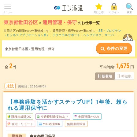
メニュー
気になる!
ログイン
検索
東京都世田谷区
×
運用管理・保守
のお仕事一覧
世田谷区の派遣のお仕事情報です。運用管理・保守のお仕事の他に、
SE・プログラマ
（ビジネスアプリケーション系）
、
テクニカルサポート・ヘルプデスク
、
サーバ・ネ
ットワークエンジニア
などを取り揃えています。さらに、
短期
・
単発
などの期間や、
職種未経験OK
などのこだわり条件で絞り込んでいただけます。職種辞典：
運用管理・
条件の変更
保守のお仕事とは？とは？
東京都世田谷区 / 運用管理・保守
2
1,675
全
件
平均時給:
円
時給順
新着順
未読
掲載日
2026/08/04
【事務経験を活かすステップUP】1年後、頼ら
れる運用保守に
職種未経験OK
交通費別途支給あり
土日祝日が休み
在宅・リモート
WEB登録OK
無期雇用派遣
東京都世田谷区
勤務地