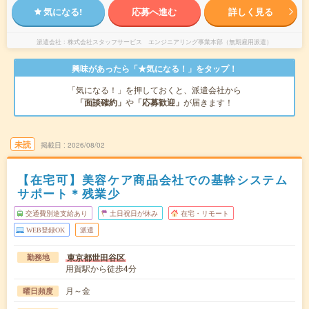
気になる!
応募へ進む
詳しく見る
派遣会社
株式会社スタッフサービス エンジニアリング事業本部（無期雇用派遣）
興味があったら「★気になる！」をタップ！
「気になる！」を押しておくと、派遣会社から
「面談確約」
や
「応募歓迎」
が届きます！
未読
掲載日
2026/08/02
【在宅可】美容ケア商品会社での基幹システム
サポート＊残業少
交通費別途支給あり
土日祝日が休み
在宅・リモート
WEB登録OK
派遣
東京都世田谷区
勤務地
用賀駅から徒歩4分
月～金
曜日頻度