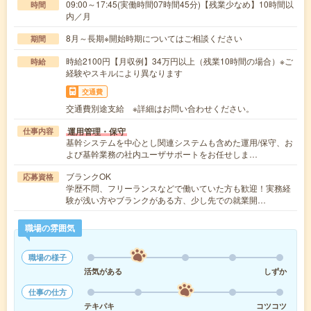
09:00～17:45(実働時間07時間45分)【残業少なめ】10時間以
時間
内／月
8月～長期※開始時期についてはご相談ください
期間
時給2100円【月収例】34万円以上（残業10時間の場合）※ご
時給
経験やスキルにより異なります
交通費
交通費別途支給 ※詳細はお問い合わせください。
運用管理・保守
仕事内容
基幹システムを中心とし関連システムも含めた運用/保守、お
よび基幹業務の社内ユーザサポートをお任せしま…
ブランクOK
応募資格
学歴不問、フリーランスなどで働いていた方も歓迎！実務経
験が浅い方やブランクがある方、少し先での就業開…
職場の雰囲気
職場の様子
活気がある
しずか
仕事の仕方
テキパキ
コツコツ