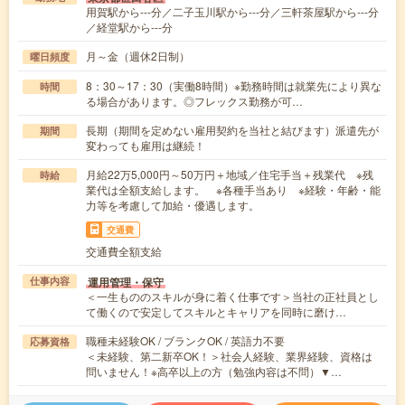
用賀駅から---分／二子玉川駅から---分／三軒茶屋駅から---分
／経堂駅から---分
月～金（週休2日制）
曜日頻度
8：30～17：30（実働8時間）※勤務時間は就業先により異な
時間
る場合があります。◎フレックス勤務が可…
長期（期間を定めない雇用契約を当社と結びます）派遣先が
期間
変わっても雇用は継続！
月給22万5,000円～50万円＋地域／住宅手当＋残業代 ※残
時給
業代は全額支給します。 ※各種手当あり ※経験・年齢・能
力等を考慮して加給・優遇します。
交通費
交通費全額支給
運用管理・保守
仕事内容
＜一生もののスキルが身に着く仕事です＞当社の正社員とし
て働くので安定してスキルとキャリアを同時に磨け…
職種未経験OK / ブランクOK / 英語力不要
応募資格
＜未経験、第二新卒OK！＞社会人経験、業界経験、資格は
問いません！※高卒以上の方（勉強内容は不問）▼…