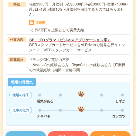
時給3300円 月収例 52万8000円 時給3300円×実働7h30m×
時給
週5日×4週+残業10h ※月収例を保証するものではありませ
ん。
交通費
1ヶ月3万円を上限として実費支給
SE・プログラマ（ビジネスアプリケーション系）
仕事内容
WEBスタンプカードサービスをAI Drivenで開発を行うエン
ジニア・WEBスタンプカードサービス…
ブランクOK / 英語力不要
応募資格
・Node JSの経験ある方・TypeScriptの経験ある方【IT業界
での就業経験（期間・資格不問…
職場の雰囲気
職場の様子
活気がある
しずか
仕事の仕方
テキパキ
コツコツ