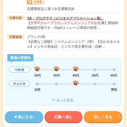
交通費
交通費規定に基づき交通費支給
SE・プログラマ（ビジネスアプリケーション系）
仕事内容
【大手ITグループでのシステムエンジニアのお仕事】開始時
期相談可能です・Cephストレージ環境の管理…
ブランクOK
応募資格
【必要なご経験】システムエンジニア（SE）【活かせるスキ
ル】ビジネス英会話、ビジネス英文書作成・読解…
職場の雰囲気
年齢層
20代
30代
40代
50代
60代
男女比率
女性
男性
もっと見る
気になる!
応募へ進む
詳しく見る