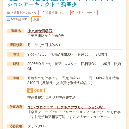
ションアーキテクト＊残業少
交通費別途支給あり
土日祝日が休み
在宅・リモート
WEB登録OK
派遣
東京都世田谷区
勤務地
二子玉川駅から徒歩5分
月～金（土日祝休み）
曜日頻度
9:00～17:30 （実働7時間30分）休憩60分 ※残業少
時間
2026年9月上旬～長期 ※スタート日相談OK！ #9月～開始
期間
OK！
月給制のお仕事です：固定月給 470900円 ※時給換算 時給
時給
3100円（残業代・交通費は別途支給あり）
交通費
交通費規定に基づき交通費支給
SE・プログラマ（ビジネスアプリケーション系）
仕事内容
【楽天グループでのアプリケーションアーキテクトのお仕事
です】開始時期相談可能ですアプリケーションアー…
ブランクOK
応募資格