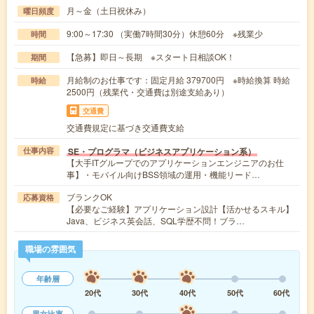
月～金（土日祝休み）
曜日頻度
9:00～17:30 （実働7時間30分）休憩60分 ※残業少
時間
【急募】即日～長期 ※スタート日相談OK！
期間
月給制のお仕事です：固定月給 379700円 ※時給換算 時給
時給
2500円（残業代・交通費は別途支給あり）
交通費
交通費規定に基づき交通費支給
SE・プログラマ（ビジネスアプリケーション系）
仕事内容
【大手ITグループでのアプリケーションエンジニアのお仕
事】・モバイル向けBSS領域の運用・機能リード…
ブランクOK
応募資格
【必要なご経験】アプリケーション設計【活かせるスキル】
Java、ビジネス英会話、SQL学歴不問！ブラ…
職場の雰囲気
年齢層
20代
30代
40代
50代
60代
男女比率