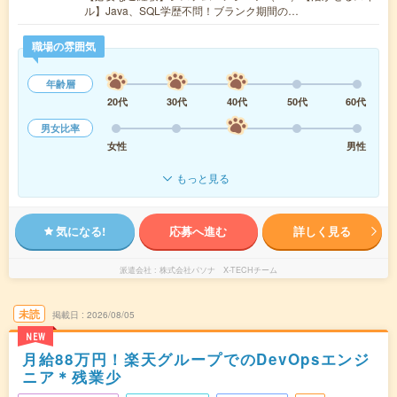
ル】Java、SQL学歴不問！ブランク期間の…
職場の雰囲気
年齢層
20代
30代
40代
50代
60代
男女比率
女性
男性
もっと見る
気になる!
応募へ進む
詳しく見る
派遣会社
株式会社パソナ X-TECHチーム
未読
掲載日
2026/08/05
NEW
月給88万円！楽天グループでのDevOpsエンジ
ニア＊残業少