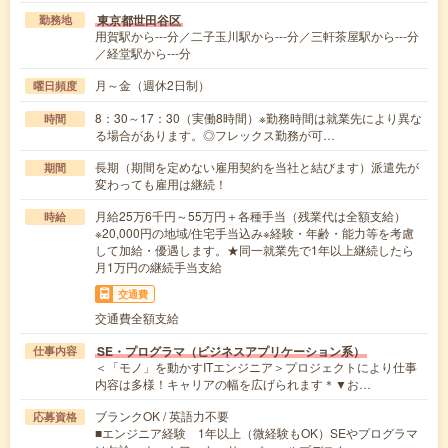
東京都世田谷区
勤務地
用賀駅から---分／二子玉川駅から---分／三軒茶屋駅から---分
／経堂駅から---分
月～金（週休2日制）
曜日頻度
8：30～17：30（実働8時間）※勤務時間は就業先により異な
時間
る場合があります。◎フレックス勤務が可…
長期（期間を定めない雇用契約を当社と結びます）派遣先が
期間
変わっても雇用は継続！
月給25万6千円～55万円＋各種手当（残業代は全額支給）
時給
※20,000円の地域/住宅手当込み※経験・年齢・能力等を考慮
して加給・優遇します。★同一就業先で1年以上継続したら
月1万円の継続手当支給
交通費
交通費全額支給
SE・プログラマ（ビジネスアプリケーション系）
仕事内容
＜「モノ」を動かすITエンジニア＞プロジェクトにより仕事
内容は多様！キャリアの幅を広げられます＊▼お…
ブランクOK / 英語力不要
応募資格
■エンジニア経験 1年以上（微経験もOK）SEやプログラマ