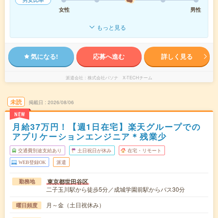
女性
男性
もっと見る
気になる!
応募へ進む
詳しく見る
派遣会社
株式会社パソナ X-TECHチーム
未読
掲載日
2026/08/06
NEW
月給37万円！【週1日在宅】楽天グループでの
アプリケーションエンジニア＊残業少
交通費別途支給あり
土日祝日が休み
在宅・リモート
WEB登録OK
派遣
東京都世田谷区
勤務地
二子玉川駅から徒歩5分／成城学園前駅からバス30分
月～金（土日祝休み）
曜日頻度