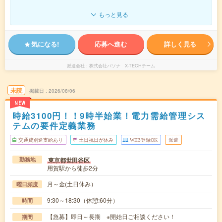
もっと見る
気になる!
応募へ進む
詳しく見る
派遣会社
株式会社パソナ X-TECHチーム
未読
掲載日
2026/08/06
NEW
時給3100円！！9時半始業！電力需給管理シス
テムの要件定義業務
交通費別途支給あり
土日祝日が休み
WEB登録OK
派遣
東京都世田谷区
勤務地
用賀駅から徒歩2分
月～金(土日休み）
曜日頻度
9:30～18:30（休憩:60分）
時間
【急募】即日～長期 ※開始日ご相談ください！
期間