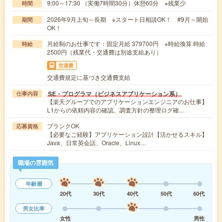
9:00～17:30 （実働7時間30分）休憩60分 ※残業少
時間
2026年9月上旬～長期 ※スタート日相談OK！ #9月～開始
期間
OK！
月給制のお仕事です：固定月給 379700円 ※時給換算 時給
時給
2500円（残業代・交通費は別途支給あり）
交通費
交通費規定に基づき交通費支給
SE・プログラマ（ビジネスアプリケーション系）
仕事内容
【楽天グループでのアプリケーションエンジニアのお仕事】
L1からの依頼内容の確認、調査方針の整理ログ確…
ブランクOK
応募資格
【必要なご経験】アプリケーション設計【活かせるスキル】
Java、日常英会話、Oracle、Linux…
職場の雰囲気
年齢層
20代
30代
40代
50代
60代
男女比率
女性
男性