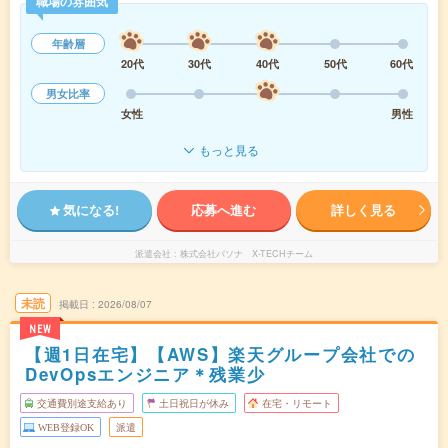
職場の雰囲気
年齢層
20代
30代
40代
50代
60代
男女比率
女性
男性
もっと見る
気になる!
応募へ進む
詳しく見る
派遣会社
株式会社パソナ X-TECHチーム
未読
掲載日
2026/08/07
NEW
【週1日在宅】【AWS】楽天グループ会社での
DevOpsエンジニア＊残業少
交通費別途支給あり
土日祝日が休み
在宅・リモート
WEB登録OK
派遣