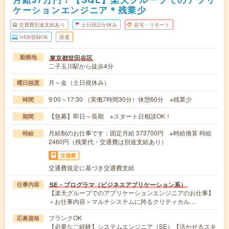
ケーションエンジニア＊残業少
交通費別途支給あり
土日祝日が休み
在宅・リモート
WEB登録OK
派遣
東京都世田谷区
勤務地
二子玉川駅から徒歩4分
月～金（土日祝休み）
曜日頻度
9:00～17:30 （実働7時間30分）休憩60分 ※残業少
時間
【急募】即日～長期 ※スタート日相談OK！
期間
月給制のお仕事です：固定月給 373700円 ※時給換算 時給
時給
2460円（残業代・交通費は別途支給あり）
交通費
交通費規定に基づき交通費支給
SE・プログラマ（ビジネスアプリケーション系）
仕事内容
【楽天グループでのアプリケーションエンジニアのお仕事】
＜お仕事内容＞マルチシステムに跨るクリティカル…
ブランクOK
応募資格
【必要なご経験】システムエンジニア（SE）【活かせるスキ