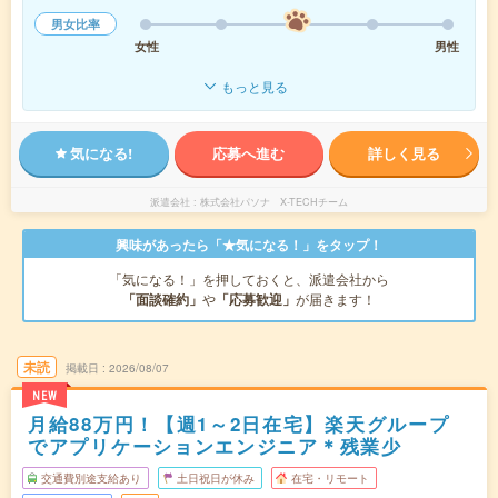
男女比率
女性
男性
もっと見る
気になる!
応募へ進む
詳しく見る
派遣会社
株式会社パソナ X-TECHチーム
興味があったら「★気になる！」をタップ！
「気になる！」を押しておくと、派遣会社から
「面談確約」
や
「応募歓迎」
が届きます！
未読
掲載日
2026/08/07
NEW
月給88万円！【週1～2日在宅】楽天グループ
でアプリケーションエンジニア＊残業少
交通費別途支給あり
土日祝日が休み
在宅・リモート