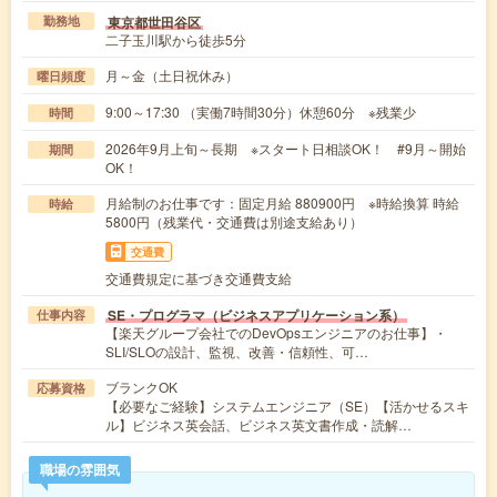
東京都世田谷区
勤務地
二子玉川駅から徒歩5分
月～金（土日祝休み）
曜日頻度
9:00～17:30 （実働7時間30分）休憩60分 ※残業少
時間
2026年9月上旬～長期 ※スタート日相談OK！ #9月～開始
期間
OK！
月給制のお仕事です：固定月給 880900円 ※時給換算 時給
時給
5800円（残業代・交通費は別途支給あり）
交通費
交通費規定に基づき交通費支給
SE・プログラマ（ビジネスアプリケーション系）
仕事内容
【楽天グループ会社でのDevOpsエンジニアのお仕事】・
SLI/SLOの設計、監視、改善・信頼性、可…
ブランクOK
応募資格
【必要なご経験】システムエンジニア（SE）【活かせるスキ
ル】ビジネス英会話、ビジネス英文書作成・読解…
職場の雰囲気