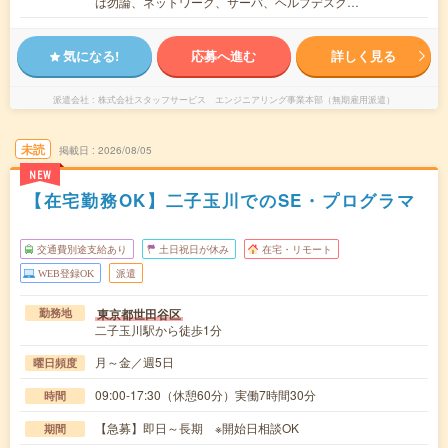
は勿論、ネットワーク、サーバ、ヘルプデスク…
気になる!
応募へ進む
詳しく見る
派遣会社
株式会社スタッフサービス エンジニアリング事業本部（無期雇用派遣）
未読
掲載日
2026/08/05
NEW
【在宅勤務OK】二子玉川でのSE・プログラマ
交通費別途支給あり
土日祝日が休み
在宅・リモート
WEB登録OK
派遣
東京都世田谷区
勤務地
二子玉川駅から徒歩1分
月～金／週5日
曜日頻度
09:00-17:30（休憩60分）実働7時間30分
時間
【急募】即日～長期 ※開始日相談OK
期間