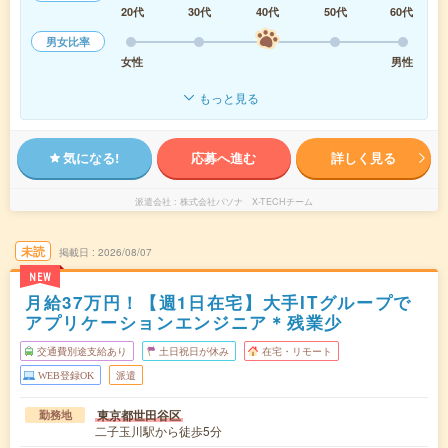
20代
30代
40代
50代
60代
男女比率
女性
男性
もっと見る
気になる!
応募へ進む
詳しく見る
派遣会社
株式会社パソナ X-TECHチーム
未読
掲載日
2026/08/07
NEW
月給37万円！【週1日在宅】大手ITグループで
アプリケーションエンジニア＊残業少
交通費別途支給あり
土日祝日が休み
在宅・リモート
WEB登録OK
派遣
東京都世田谷区
勤務地
二子玉川駅から徒歩5分