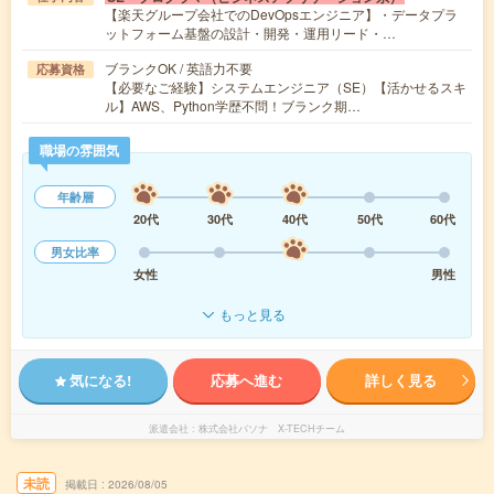
【楽天グループ会社でのDevOpsエンジニア】・データプラ
ットフォーム基盤の設計・開発・運用リード・…
ブランクOK / 英語力不要
応募資格
【必要なご経験】システムエンジニア（SE）【活かせるスキ
ル】AWS、Python学歴不問！ブランク期…
職場の雰囲気
年齢層
20代
30代
40代
50代
60代
男女比率
女性
男性
もっと見る
気になる!
応募へ進む
詳しく見る
派遣会社
株式会社パソナ X-TECHチーム
未読
掲載日
2026/08/05