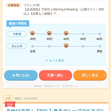
ブランクOK
応募資格
【必須資格】TOEIC Listening＆Reading（公開テスト）800
以上【必要なご経験】ア…
職場の雰囲気
年齢層
20代
30代
40代
50代
60代
男女比率
女性
男性
もっと見る
気になる!
応募へ進む
詳しく見る
派遣会社
株式会社パソナ X-TECHチーム
未読
掲載日
2026/08/05
NEW
月給37万円！【SQL】楽天グループでのアプリ