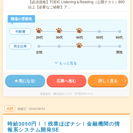
【必須資格】TOEIC Listening＆Reading（公開テスト）800
以上【必要なご経験】ア…
職場の雰囲気
年齢層
20代
30代
40代
50代
60代
男女比率
女性
男性
もっと見る
気になる!
応募へ進む
詳しく見る
派遣会社
株式会社パソナ X-TECHチーム
未読
掲載日
2026/08/04
時給3050円！！残業ほぼナシ！金融機関の情
報系システム開発SE