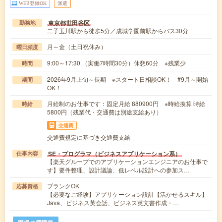
WEB登録OK
派遣
東京都世田谷区
勤務地
二子玉川駅から徒歩5分／成城学園前駅からバス30分
月～金（土日祝休み）
曜日頻度
9:00～17:30 （実働7時間30分）休憩60分 ※残業少
時間
2026年9月上旬～長期 ※スタート日相談OK！ #9月～開始
期間
OK！
月給制のお仕事です：固定月給 880900円 ※時給換算 時給
時給
5800円（残業代・交通費は別途支給あり）
交通費
交通費規定に基づき交通費支給
SE・プログラマ（ビジネスアプリケーション系）
仕事内容
【楽天グループでのアプリケーションエンジニアのお仕事で
す】要件整理、設計議論、低レベル設計への参加ス…
ブランクOK
応募資格
【必要なご経験】アプリケーション設計【活かせるスキル】
Java、ビジネス英会話、ビジネス英文書作成・…