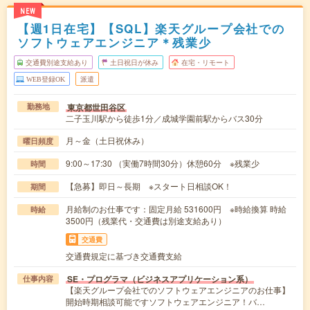
NEW
【週1日在宅】【SQL】楽天グループ会社での
ソフトウェアエンジニア＊残業少
交通費別途支給あり
土日祝日が休み
在宅・リモート
WEB登録OK
派遣
東京都世田谷区
勤務地
二子玉川駅から徒歩1分／成城学園前駅からバス30分
月～金（土日祝休み）
曜日頻度
9:00～17:30 （実働7時間30分）休憩60分 ※残業少
時間
【急募】即日～長期 ※スタート日相談OK！
期間
月給制のお仕事です：固定月給 531600円 ※時給換算 時給
時給
3500円（残業代・交通費は別途支給あり）
交通費
交通費規定に基づき交通費支給
SE・プログラマ（ビジネスアプリケーション系）
仕事内容
【楽天グループ会社でのソフトウェアエンジニアのお仕事】
開始時期相談可能ですソフトウェアエンジニア！バ…