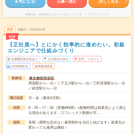
気になる!
応募へ進む
詳しく見る
派遣会社
株式会社リクルートスタッフィング ＩＴスタッフィング
未読
掲載日
2026/08/05
NEW
【正社員へ】とにかく効率的に進めたい。初級
エンジニアで仕組みづくり
交通費別途支給あり
土日祝日が休み
在宅・リモート
WEB登録OK
無期雇用派遣
東京都世田谷区
勤務地
用賀駅から---分／二子玉川駅から---分／三軒茶屋駅から---分
／経堂駅から---分
月～金（週休2日制）
曜日頻度
8：30～17：30（実働8時間）※勤務時間は就業先により異な
時間
る場合があります。◎フレックス勤務が可…
長期（期間を定めない雇用契約を当社と結びます）派遣先が
期間
変わっても雇用は継続！