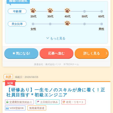
職場の雰囲気
年齢層
20代
30代
40代
50代
60代
男女比率
女性
男性
もっと見る
気になる!
応募へ進む
詳しく見る
派遣会社
株式会社パソナ X-TECHチーム
未読
掲載日
2026/08/05
NEW
【研修あり】一生モノのスキルが身に着く！正
社員目指す＊初級エンジニア
交通費別途支給あり
土日祝日が休み
在宅・リモート
WEB登録OK
無期雇用派遣