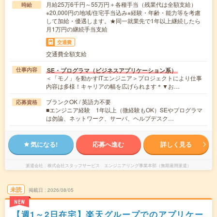
月給25万6千円～55万円＋各種手当（残業代は全額支給）
時給
※20,000円の地域/住宅手当込み※経験・年齢・能力等を考慮
して加給・優遇します。★同一就業先で1年以上継続したら
月1万円の継続手当支給
交通費
交通費全額支給
SE・プログラマ（ビジネスアプリケーション系）
仕事内容
＜「モノ」を動かすITエンジニア＞プロジェクトにより仕事
内容は多様！キャリアの幅を広げられます＊▼お…
ブランクOK / 英語力不要
応募資格
■エンジニア経験 1年以上（微経験もOK）SEやプログラマ
は勿論、ネットワーク、サーバ、ヘルプデスク…
気になる!
応募へ進む
詳しく見る
派遣会社
株式会社スタッフサービス エンジニアリング事業本部（無期雇用派遣）
未読
掲載日
2026/08/05
NEW
【週1～2日在宅】楽天グループでのアプリケー