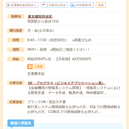
交通費別途支給あり
土日祝日が休み
WEB登録OK
派遣
東京都世田谷区
勤務地
用賀駅から徒歩10分
月～金(土日休み）
曜日頻度
8:40～17:00（休憩:60分） ※残業少なめ
時間
09/01～長期 ※開始日ご相談ください！
期間
時給3050円+交 【月収例】44万5300円
時給
交通費
交通費支給
SE・プログラマ（ビジネスアプリケーション系）
仕事内容
【金融機関の情報系システム開発】・情報系システムにおけ
る開発支援・データ作成、帳票作成、Web構築対…
ブランクOK / 英語力不要
応募資格
銀行系システム開発経験をお持ちの方。SQLでの開発経験を
お持ちの方。COBOLでの開発経験をお持ちの…
職場の雰囲気