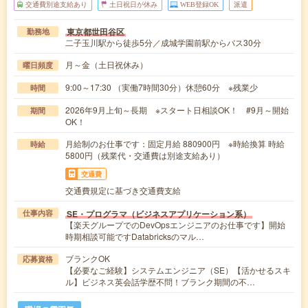
交通費別途支給あり
土日祝日が休み
WEB登録OK
派遣
東京都世田谷区
勤務地
二子玉川駅から徒歩5分／成城学園前駅からバス30分
月～金（土日祝休み）
曜日頻度
9:00～17:30 （実働7時間30分）休憩60分 ※残業少
時間
2026年9月上旬～長期 ※スタート日相談OK！ #9月～開始
期間
OK！
月給制のお仕事です：固定月給 880900円 ※時給換算 時給
時給
5800円（残業代・交通費は別途支給あり）
交通費
交通費規定に基づき交通費支給
SE・プログラマ（ビジネスアプリケーション系）
仕事内容
【楽天グループでのDevOpsエンジニアのお仕事です】開始
時期相談可能ですDatabricksのマル…
ブランクOK
応募資格
【必要なご経験】システムエンジニア（SE）【活かせるスキ
ル】ビジネス英会話学歴不問！ブランク期間の不…