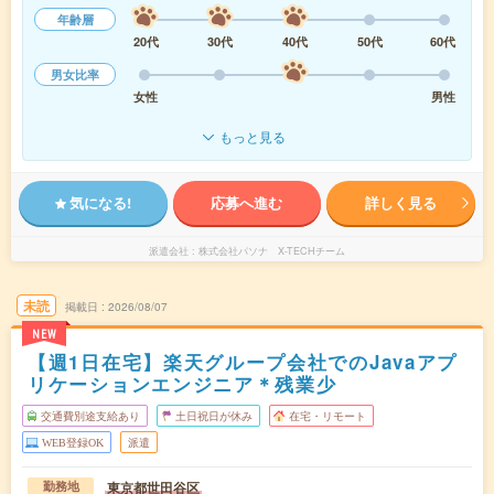
年齢層
20代
30代
40代
50代
60代
男女比率
女性
男性
もっと見る
気になる!
応募へ進む
詳しく見る
派遣会社
株式会社パソナ X-TECHチーム
未読
掲載日
2026/08/07
NEW
【週1日在宅】楽天グループ会社でのJavaアプ
リケーションエンジニア＊残業少
交通費別途支給あり
土日祝日が休み
在宅・リモート
WEB登録OK
派遣
東京都世田谷区
勤務地