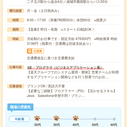
二子玉川駅から徒歩4分／成城学園前駅からバス30分
月～金（土日祝休み）
曜日頻度
9:00～17:30 （実働7時間30分）休憩60分 ※残業少
時間
【急募】即日～長期 ※スタート日相談OK！
期間
月給制のお仕事です：固定月給 476300円 ※時給換算 時給
時給
3136円（残業代・交通費は別途支給あり）
交通費
交通費規定に基づき交通費支給
SE・プログラマ（ビジネスアプリケーション系）
仕事内容
【楽天グループでのシステム運用・開発】営業チームが利用
するアプリケーション開発などを行う部署でのお仕…
ブランクOK / 英語力不要
応募資格
【必要なご経験】プログラマー（PG）【活かせるスキル】
Java、Salesforce学歴不問！ブラン…
職場の雰囲気
年齢層
20代
30代
40代
50代
60代