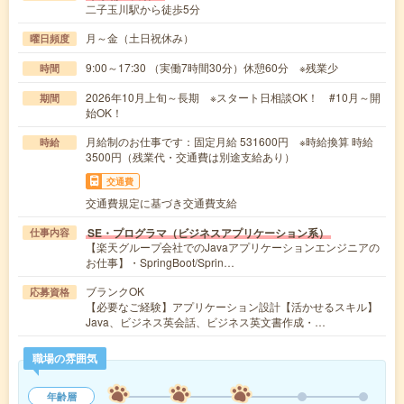
二子玉川駅から徒歩5分
月～金（土日祝休み）
曜日頻度
9:00～17:30 （実働7時間30分）休憩60分 ※残業少
時間
2026年10月上旬～長期 ※スタート日相談OK！ #10月～開
期間
始OK！
月給制のお仕事です：固定月給 531600円 ※時給換算 時給
時給
3500円（残業代・交通費は別途支給あり）
交通費
交通費規定に基づき交通費支給
SE・プログラマ（ビジネスアプリケーション系）
仕事内容
【楽天グループ会社でのJavaアプリケーションエンジニアの
お仕事】・SpringBoot/Sprin…
ブランクOK
応募資格
【必要なご経験】アプリケーション設計【活かせるスキル】
Java、ビジネス英会話、ビジネス英文書作成・…
職場の雰囲気
年齢層