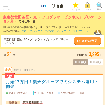
メニュー
気になる!
ログイン
検索
東京都世田谷区
×
SE・プログラマ（ビジネスアプリケーシ
ョン系）
のお仕事一覧
世田谷区の派遣のお仕事情報です。SE・プログラマ（ビジネスアプリケーション系）
のお仕事の他に、
テクニカルサポート・ヘルプデスク
、
サーバ・ネットワークエンジ
ニア
、
PM・PMO
などを取り揃えています。さらに、
短期
・
単発
などの期間や、
職種
未経験OK
などのこだわり条件で絞り込んでいただけます。職種辞典：
SE・プログラ
東京都世田谷区 / SE・プログラマ（ビジネスアプリケー
条件の変更
マ（ビジネスアプリケーション系）のお仕事とは？とは？
ション系）
21
3,295
全
件
平均時給:
円
時給順
新着順
未読
掲載日
2026/08/07
NEW
月給47万円！楽天グループでのシステム運用・
開発
交通費別途支給あり
土日祝日が休み
WEB登録OK
派遣
東京都世田谷区
勤務地