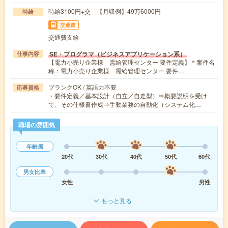
時給3100円+交 【月収例】49万6000円
時給
交通費
交通費支給
SE・プログラマ（ビジネスアプリケーション系）
仕事内容
【電力小売り企業様 需給管理センター 要件定義】＊案件名
称：電力小売り企業様 需給管理センター 要件…
ブランクOK / 英語力不要
応募資格
・要件定義／基本設計（自立／自走型）⇒概要説明を受け
て、その仕様書作成⇒手動業務の自動化（システム化…
職場の雰囲気
年齢層
20代
30代
40代
50代
60代
男女比率
女性
男性
もっと見る