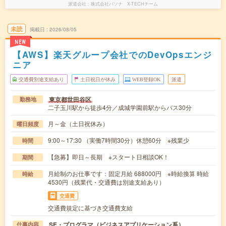
派遣会社
株式会社パソナ X-TECHチーム
未読
掲載日
2026/08/05
NEW
【AWS】楽天グループ会社でのDevOpsエンジ
ニア
交通費別途支給あり
土日祝日が休み
WEB登録OK
派遣
東京都世田谷区
勤務地
二子玉川駅から徒歩4分／成城学園前駅からバス30分
月～金（土日祝休み）
曜日頻度
9:00～17:30 （実働7時間30分）休憩60分 ※残業少
時間
【急募】即日～長期 ※スタート日相談OK！
期間
月給制のお仕事です：固定月給 688000円 ※時給換算 時給
時給
4530円（残業代・交通費は別途支給あり）
交通費
交通費規定に基づき交通費支給
SE・プログラマ（ビジネスアプリケーション系）
仕事内容