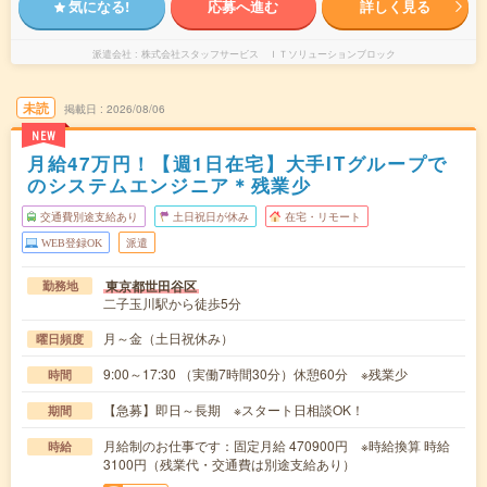
気になる!
応募へ進む
詳しく見る
派遣会社
株式会社スタッフサービス ＩＴソリューションブロック
未読
掲載日
2026/08/06
NEW
月給47万円！【週1日在宅】大手ITグループで
のシステムエンジニア＊残業少
交通費別途支給あり
土日祝日が休み
在宅・リモート
WEB登録OK
派遣
東京都世田谷区
勤務地
二子玉川駅から徒歩5分
月～金（土日祝休み）
曜日頻度
9:00～17:30 （実働7時間30分）休憩60分 ※残業少
時間
【急募】即日～長期 ※スタート日相談OK！
期間
月給制のお仕事です：固定月給 470900円 ※時給換算 時給
時給
3100円（残業代・交通費は別途支給あり）