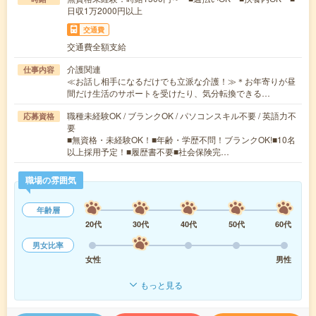
日収1万2000円以上
交通費
交通費全額支給
介護関連
仕事内容
≪お話し相手になるだけでも立派な介護！≫＊お年寄りが昼
間だけ生活のサポートを受けたり、気分転換できる…
職種未経験OK / ブランクOK / パソコンスキル不要 / 英語力不
応募資格
要
■無資格・未経験OK！■年齢・学歴不問！ブランクOK!■10名
以上採用予定！■履歴書不要■社会保険完…
職場の雰囲気
年齢層
20代
30代
40代
50代
60代
男女比率
女性
男性
もっと見る