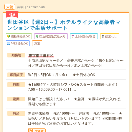
未読
掲載日
2026/08/08
NEW
世田谷区【週2日～】ホテルライクな高齢者マ
ンションで生活サポート
職種未経験OK
交通費別途支給あり
土日祝日が休み
残業なし
WEB登録OK
派遣
東京都世田谷区
勤務地
千歳烏山駅から---分／下高井戸駅から---分／梅ケ丘駅から---
分／世田谷代田駅から---分／池ノ上駅から---分
週2日～5日OK（月～金） ★土日休みOK
曜日頻度
★1日6時間～の時短シフトOK★スタート時間選べます！
時間
7:00～16:009:00～17:0011:…
開始日はご相談ください！ ★急募 ★職場が気に入れば、
期間
長期でも働けます！
無資格未経験：時給1600円～ 経験者：時給1800円～ ★
時給
日払い／週払い制度あり（月払いも選べます）※稼働開始時
は手続き完了次第のお支払いとなります。
交通費