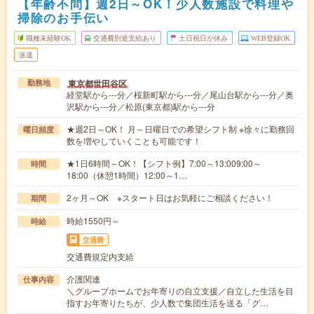
【年齢不問】週2日～OK！少人数施設で料理や
掃除のお手伝い
職種未経験OK
交通費別途支給あり
土日祝日が休み
WEB登録OK
派遣
東京都世田谷区
勤務地
経堂駅から---分／桜新町駅から---分／尾山台駅から---分／奥
沢駅から---分／松原(東京都)駅から---分
★週2日～OK！ 月～日曜日での希望シフト制 ※徐々に勤務回
曜日頻度
数を増やしていくことも可能です！
★1日6時間～OK！【シフト例】7:00～13:009:00～
時間
18:00（休憩1時間）12:00～1…
2ヶ月～OK ※スタート日はお気軽にご相談ください！
期間
時給1550円～
時給
交通費
交通費規定内支給
介護関連
仕事内容
＼グループホームでお年寄りの自立支援／自立した生活を目
指すお年寄りたちが、少人数で集団生活を送る「グ…