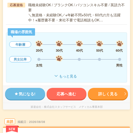
職種未経験OK / ブランクOK / パソコンスキル不要 / 英語力不
応募資格
要
＼無資格・未経験OK／※年齢不問※50代・60代の方も活躍
中！※履歴書不要・来社不要で電話相談もOK…
職場の雰囲気
年齢層
20代
30代
40代
50代
60代
男女比率
女性
男性
もっと見る
気になる!
応募へ進む
詳しく見る
派遣会社
株式会社スタッフサービス メディカル事業本部
未読
掲載日
2026/08/08
NEW