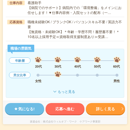
看護助手
仕事内容
【病院でのサポート】病院内での「環境整備」をメインにお
任せします！▼仕事内容例・入院セットの配布（一…
職種未経験OK / ブランクOK / パソコンスキル不要 / 英語力不
応募資格
要
【無資格・未経験OK】＊年齢・学歴不問！履歴書不要！＊
10名以上採用予定≪資格取得支援制度あり≫受講…
職場の雰囲気
年齢層
20代
30代
40代
50代
60代
男女比率
女性
男性
もっと見る
気になる!
応募へ進む
詳しく見る
派遣会社
株式会社ウィルオブ・ワーク ケアワーク事業部