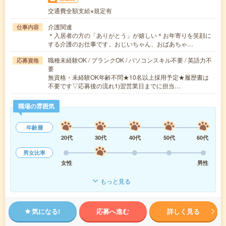
交通費全額支給※規定有
介護関連
仕事内容
＊入居者の方の「ありがとう」が嬉しい＊お年寄りを笑顔に
する介護のお仕事です。おじいちゃん、おばあちゃ…
職種未経験OK / ブランクOK / パソコンスキル不要 / 英語力不
応募資格
要
無資格・未経験OK年齢不問★10名以上採用予定★履歴書は
不要です▽応募後の流れ1)翌営業日までに担当…
職場の雰囲気
年齢層
20代
30代
40代
50代
60代
男女比率
女性
男性
もっと見る
気になる!
応募へ進む
詳しく見る