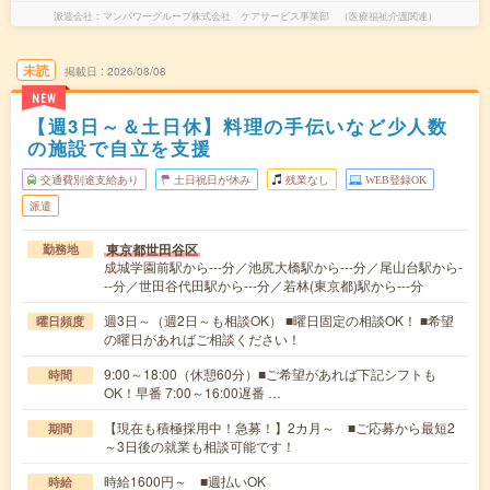
派遣会社
マンパワーグループ株式会社 ケアサービス事業部 （医療福祉介護関連）
未読
掲載日
2026/08/08
NEW
【週3日～＆土日休】料理の手伝いなど少人数
の施設で自立を支援
交通費別途支給あり
土日祝日が休み
残業なし
WEB登録OK
派遣
東京都世田谷区
勤務地
成城学園前駅から---分／池尻大橋駅から---分／尾山台駅から-
--分／世田谷代田駅から---分／若林(東京都)駅から---分
週3日～（週2日～も相談OK） ■曜日固定の相談OK！ ■希望
曜日頻度
の曜日があればご相談ください！
9:00～18:00（休憩60分）■ご希望があれば下記シフトも
時間
OK！早番 7:00～16:00遅番 …
【現在も積極採用中！急募！】2カ月～ ■ご応募から最短2
期間
～3日後の就業も相談可能です！
時給1600円～ ■週払いOK
時給