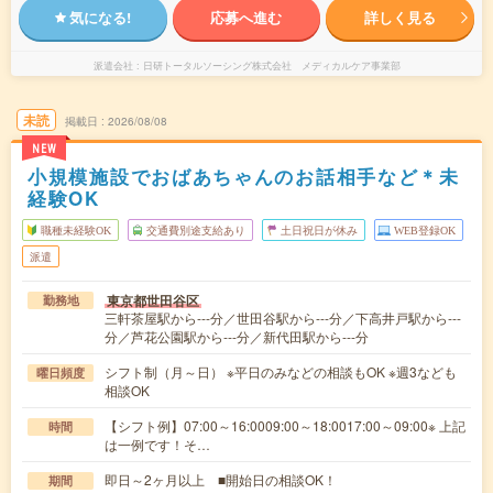
気になる!
応募へ進む
詳しく見る
派遣会社
日研トータルソーシング株式会社 メディカルケア事業部
未読
掲載日
2026/08/08
NEW
小規模施設でおばあちゃんのお話相手など＊未
経験OK
職種未経験OK
交通費別途支給あり
土日祝日が休み
WEB登録OK
派遣
東京都世田谷区
勤務地
三軒茶屋駅から---分／世田谷駅から---分／下高井戸駅から---
分／芦花公園駅から---分／新代田駅から---分
シフト制（月～日） ※平日のみなどの相談もOK ※週3なども
曜日頻度
相談OK
【シフト例】07:00～16:0009:00～18:0017:00～09:00※ 上記
時間
は一例です！そ…
即日～2ヶ月以上 ■開始日の相談OK！
期間