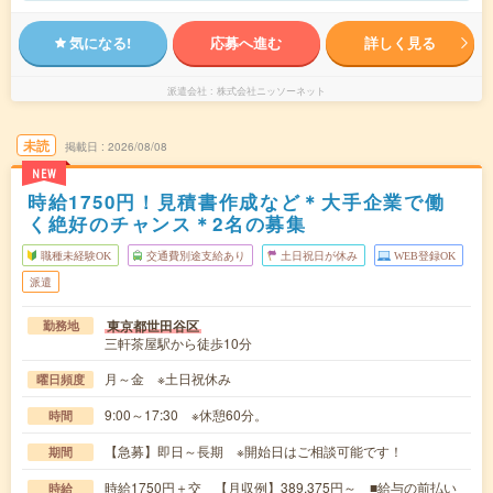
気になる!
応募へ進む
詳しく見る
派遣会社
株式会社ニッソーネット
未読
掲載日
2026/08/08
NEW
時給1750円！見積書作成など＊大手企業で働
く絶好のチャンス＊2名の募集
職種未経験OK
交通費別途支給あり
土日祝日が休み
WEB登録OK
派遣
東京都世田谷区
勤務地
三軒茶屋駅から徒歩10分
月～金 ※土日祝休み
曜日頻度
9:00～17:30 ※休憩60分。
時間
【急募】即日～長期 ※開始日はご相談可能です！
期間
時給1750円＋交 【月収例】389,375円～ ■給与の前払い
時給