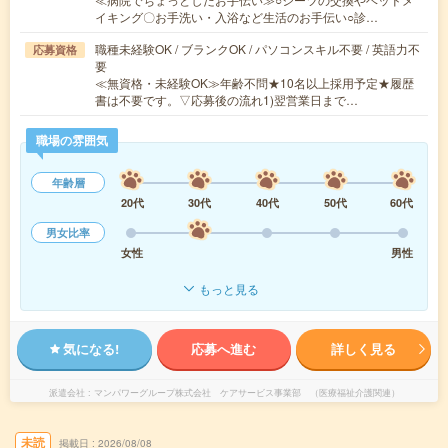
イキング〇お手洗い・入浴など生活のお手伝い○診…
職種未経験OK / ブランクOK / パソコンスキル不要 / 英語力不
応募資格
要
≪無資格・未経験OK≫年齢不問★10名以上採用予定★履歴
書は不要です。▽応募後の流れ1)翌営業日まで…
職場の雰囲気
年齢層
20代
30代
40代
50代
60代
男女比率
女性
男性
もっと見る
気になる!
応募へ進む
詳しく見る
派遣会社
マンパワーグループ株式会社 ケアサービス事業部 （医療福祉介護関連）
未読
掲載日
2026/08/08