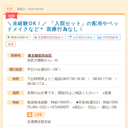
未読
掲載日
2026/08/08
NEW
＼未経験OK！／ 「入院セット」の配布やベッ
ドメイクなど＊ 医療行為なし！
職種未経験OK
交通費別途支給あり
土日祝日が休み
WEB登録OK
派遣
東京都世田谷区
勤務地
池尻大橋駅から---分
平日のみ週3日～OK！
曜日頻度
下記時間帯よりご相談OK07:30-16:30 / 08:00-17:00 /
時間
08:30-17:3…
長期のお仕事です。開始日はご相談ください！ ※急募
期間
無資格未経験：時給1500円～ ■月収例(週3日)：時給1500
時給
円×8H×12日＝14万4000円 ※前払い・日払い・週払いOK
交通費
交通費全額支給