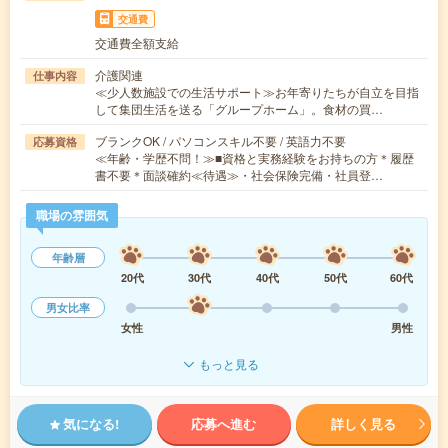
交通費
交通費全額支給
介護関連
仕事内容
≪少人数施設での生活サポート≫お年寄りたちが自立を目指
して集団生活を送る「グループホーム」。食材の買…
ブランクOK / パソコンスキル不要 / 英語力不要
応募資格
≪年齢・学歴不問！≫■資格と実務経験をお持ちの方＊履歴
書不要＊面談確約≪待遇≫・社会保険完備・社員登…
職場の雰囲気
年齢層
20代
30代
40代
50代
60代
男女比率
女性
男性
もっと見る
気になる!
応募へ進む
詳しく見る