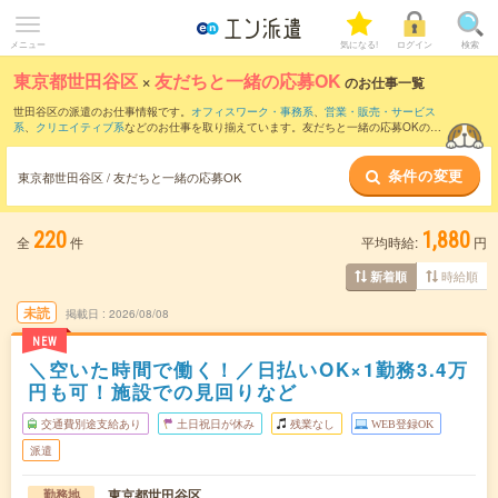
メニュー
気になる!
ログイン
検索
東京都世田谷区
×
友だちと一緒の応募OK
のお仕事一覧
世田谷区の派遣のお仕事情報です。
オフィスワーク・事務系
、
営業・販売・サービス
系
、
クリエイティブ系
などのお仕事を取り揃えています。友だちと一緒の応募OKの条
件の他に、
交通費別途支給あり
、
職種未経験OK
、
残業なし
などのこだわり条件も取り
揃えています。
条件の変更
東京都世田谷区 / 友だちと一緒の応募OK
220
1,880
全
件
平均時給:
円
時給順
新着順
未読
掲載日
2026/08/08
NEW
＼空いた時間で働く！／日払いOK×1勤務3.4万
円も可！施設での見回りなど
交通費別途支給あり
土日祝日が休み
残業なし
WEB登録OK
派遣
東京都世田谷区
勤務地