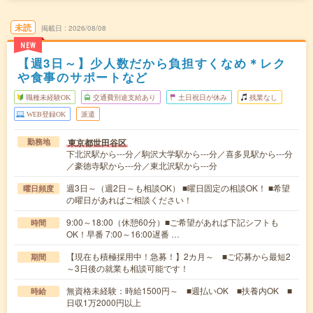
未読
掲載日
2026/08/08
NEW
【週3日～】少人数だから負担すくなめ＊レク
や食事のサポートなど
職種未経験OK
交通費別途支給あり
土日祝日が休み
残業なし
WEB登録OK
派遣
東京都世田谷区
勤務地
下北沢駅から---分／駒沢大学駅から---分／喜多見駅から---分
／豪徳寺駅から---分／東北沢駅から---分
週3日～（週2日～も相談OK） ■曜日固定の相談OK！ ■希望
曜日頻度
の曜日があればご相談ください！
9:00～18:00（休憩60分）■ご希望があれば下記シフトも
時間
OK！早番 7:00～16:00遅番 …
【現在も積極採用中！急募！】2カ月～ ■ご応募から最短2
期間
～3日後の就業も相談可能です！
無資格未経験：時給1500円～ ■週払いOK ■扶養内OK ■
時給
日収1万2000円以上