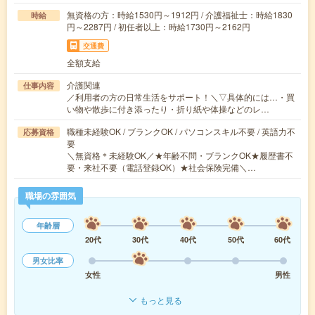
無資格の方：時給1530円～1912円 / 介護福祉士：時給1830
時給
円～2287円 / 初任者以上：時給1730円～2162円
交通費
全額支給
介護関連
仕事内容
／利用者の方の日常生活をサポート！＼▽具体的には…・買
い物や散歩に付き添ったり・折り紙や体操などのレ…
職種未経験OK / ブランクOK / パソコンスキル不要 / 英語力不
応募資格
要
＼無資格＊未経験OK／★年齢不問・ブランクOK★履歴書不
要・来社不要（電話登録OK）★社会保険完備＼…
職場の雰囲気
年齢層
20代
30代
40代
50代
60代
男女比率
女性
男性
もっと見る