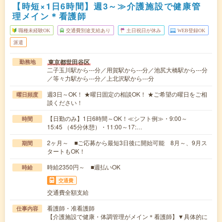
【時短×1日6時間】週3～≫介護施設で健康管
理メイン＊看護師
職種未経験OK
交通費別途支給あり
土日祝日が休み
WEB登録OK
派遣
東京都世田谷区
勤務地
二子玉川駅から---分／用賀駅から---分／池尻大橋駅から---分
／等々力駅から---分／上北沢駅から---分
週3日～OK！ ★曜日固定の相談OK！ ★ご希望の曜日をご相
曜日頻度
談ください！
【日勤のみ】1日6時間～OK！≪シフト例≫・9:00～
時間
15:45 （45分休憩）・11:00～17:…
2ヶ月～ ■ご応募から最短3日後に開始可能 8月～、9月ス
期間
タートもOK！
時給2350円～ ■週払いOK
時給
交通費
交通費全額支給
看護師・准看護師
仕事内容
【介護施設で健康・体調管理がメイン＊看護師】▼具体的に