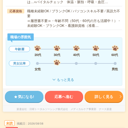
は…○バイタルチェック 体温・脈拍・呼吸・血圧…
職種未経験OK / ブランクOK / パソコンスキル不要 / 英語力不
応募資格
要
≪履歴書不要≫・年齢不問（50代・60代の方も活躍中！）・
未経験OK・ブランクOK・看護師資格（准看…
職場の雰囲気
年齢層
20代
30代
40代
50代
60代
男女比率
女性
男性
もっと見る
気になる!
応募へ進む
詳しく見る
派遣会社
日研トータルソーシング株式会社 メディカルケア事業部 ナース派遣
未読
掲載日
2026/08/08