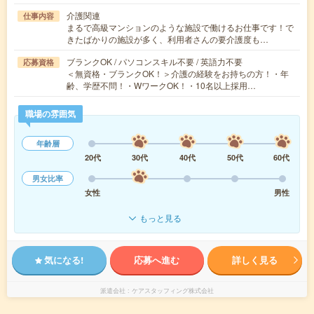
介護関連
仕事内容
まるで高級マンションのような施設で働けるお仕事です！で
きたばかりの施設が多く、利用者さんの要介護度も…
ブランクOK / パソコンスキル不要 / 英語力不要
応募資格
＜無資格・ブランクOK！＞介護の経験をお持ちの方！・年
齢、学歴不問！・WワークOK！・10名以上採用…
職場の雰囲気
年齢層
20代
30代
40代
50代
60代
男女比率
女性
男性
もっと見る
気になる!
応募へ進む
詳しく見る
派遣会社
ケアスタッフィング株式会社