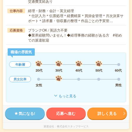
交通費支給あり
経理・財務・会計・英文経理
仕事内容
＊仕訳入力＊伝票処理＊経費精算＊買掛金管理＊月次決算サ
ポート＊請求書・領収書の整理＊作品ごとの予実管…
ブランクOK / 英語力不要
応募資格
◆業界経験問いません！◆経理事務の経験がある方 #初め
ての派遣歓迎
職場の雰囲気
年齢層
20代
30代
40代
50代
60代
男女比率
女性
男性
もっと見る
気になる!
応募へ進む
詳しく見る
派遣会社
株式会社スタッフサービス