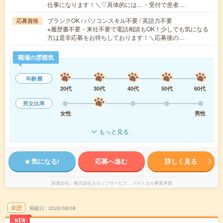
仕事になります！＼▽具体的には…・受付で患者…
ブランクOK / パソコンスキル不要 / 英語力不要
応募資格
※履歴書不要・来社不要で電話相談もOK！少しでも気になる
方は是非応募をお待ちしております！＼応募後の…
職場の雰囲気
年齢層
20代
30代
40代
50代
60代
男女比率
女性
男性
もっと見る
気になる!
応募へ進む
詳しく見る
派遣会社
株式会社スタッフサービス メディカル事業本部
未読
掲載日
2026/08/08
NEW