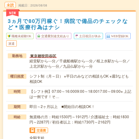
未読
掲載日
2026/08/08
NEW
3ヵ月で80万円稼ぐ！病院で備品のチェックな
ど＊医療行為はナシ
職種未経験OK
交通費別途支給あり
土日祝日が休み
WEB登録OK
派遣
東京都世田谷区
勤務地
経堂駅から---分／千歳船橋駅から---分／桜上水駅から---分／
上北沢駅から---分／九品仏駅から---分
シフト制（月～日） ※平日のみなどの相談もOK ※週3なども
曜日頻度
相談OK
【シフト例】07:00～16:0009:00～18:0017:00～09:00※ 上記
時間
は一例です！そ…
即日～2ヶ月以上 ■開始日の相談OK！
期間
無資格の方：時給1530円～1912円 / 介護福祉士：時給1830
時給
円～2287円 / 初任者以上：時給1730円～2162円
交通費
全額支給