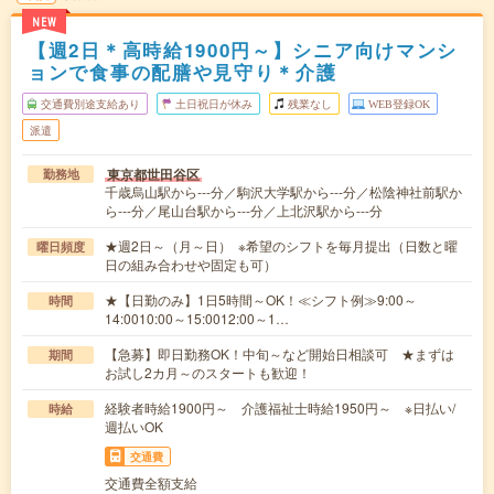
NEW
【週2日＊高時給1900円～】シニア向けマンシ
ョンで食事の配膳や見守り＊介護
交通費別途支給あり
土日祝日が休み
残業なし
WEB登録OK
派遣
東京都世田谷区
勤務地
千歳烏山駅から---分／駒沢大学駅から---分／松陰神社前駅か
ら---分／尾山台駅から---分／上北沢駅から---分
★週2日～（月～日） ※希望のシフトを毎月提出（日数と曜
曜日頻度
日の組み合わせや固定も可）
★【日勤のみ】1日5時間～OK！≪シフト例≫9:00～
時間
14:0010:00～15:0012:00～1…
【急募】即日勤務OK！中旬～など開始日相談可 ★まずは
期間
お試し2カ月～のスタートも歓迎！
経験者時給1900円～ 介護福祉士時給1950円～ ※日払い/
時給
週払いOK
交通費
交通費全額支給