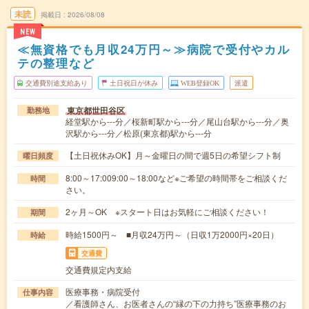
未読
掲載日
2026/08/08
NEW
≪無資格でも月収24万円～≫病院で受付やカル
テの整理など
交通費別途支給あり
土日祝日が休み
WEB登録OK
派遣
東京都世田谷区
勤務地
経堂駅から---分／桜新町駅から---分／尾山台駅から---分／奥
沢駅から---分／松原(東京都)駅から---分
【土日祝休みOK】月～金曜日の間で週5日の希望シフト制
曜日頻度
8:00～17:009:00～18:00など※ご希望の時間帯をご相談くだ
時間
さい。
2ヶ月～OK ※スタート日はお気軽にご相談ください！
期間
時給1500円～ ■月収24万円～（日収1万2000円×20日）
時給
交通費
交通費規定内支給
医療事務・病院受付
仕事内容
／看護師さん、お医者さんの“縁の下の力持ち”医療事務のお