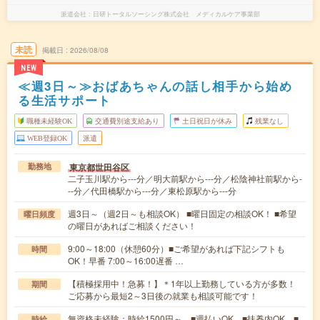
派遣会社
日研トータルソーシング株式会社 メディカルケア事業部
未読
掲載日
2026/08/08
NEW
≪週3日～≫おばあちゃんの話し相手から始め
る生活サポート
職種未経験OK
交通費別途支給あり
土日祝日が休み
残業なし
WEB登録OK
派遣
東京都世田谷区
勤務地
二子玉川駅から---分／明大前駅から---分／松陰神社前駅から-
--分／代田橋駅から---分／東松原駅から---分
週3日～（週2日～も相談OK） ■曜日固定の相談OK！ ■希望
曜日頻度
の曜日があればご相談ください！
9:00～18:00（休憩60分）■ご希望があれば下記シフトも
時間
OK！早番 7:00～16:00遅番 …
【積極採用中！急募！】＊1年以上勤務している方が多数！
期間
ご応募から最短2～3日後の就業も相談可能です！
無資格未経験：時給1500円～ ■週払いOK ■扶養内OK ■
時給