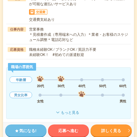
が可能な速払いサービスあり
交通費
交通費支給あり
営業事務
仕事内容
＊見積書作成（専用端末への入力）＊業者・お客様のスケジ
ュール調整＊電話応対など
職種未経験OK / ブランクOK / 英語力不要
応募資格
未経験OK！ #初めての派遣歓迎
職場の雰囲気
年齢層
20代
30代
40代
50代
60代
男女比率
女性
男性
もっと見る
気になる!
応募へ進む
詳しく見る