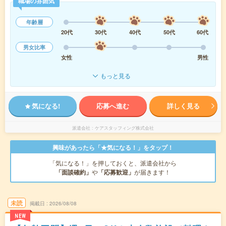
職場の雰囲気
年齢層
20代
30代
40代
50代
60代
男女比率
女性
男性
もっと見る
気になる!
応募へ進む
詳しく見る
派遣会社
ケアスタッフィング株式会社
興味があったら「★気になる！」をタップ！
「気になる！」を押しておくと、派遣会社から
「面談確約」
や
「応募歓迎」
が届きます！
未読
掲載日
2026/08/08
NEW