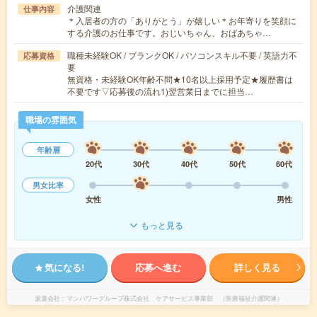
介護関連
仕事内容
＊入居者の方の「ありがとう」が嬉しい＊お年寄りを笑顔に
する介護のお仕事です。おじいちゃん、おばあちゃ…
職種未経験OK / ブランクOK / パソコンスキル不要 / 英語力不
応募資格
要
無資格・未経験OK年齢不問★10名以上採用予定★履歴書は
不要です▽応募後の流れ1)翌営業日までに担当…
職場の雰囲気
年齢層
20代
30代
40代
50代
60代
男女比率
女性
男性
もっと見る
気になる!
応募へ進む
詳しく見る
派遣会社
マンパワーグループ株式会社 ケアサービス事業部 （医療福祉介護関連）