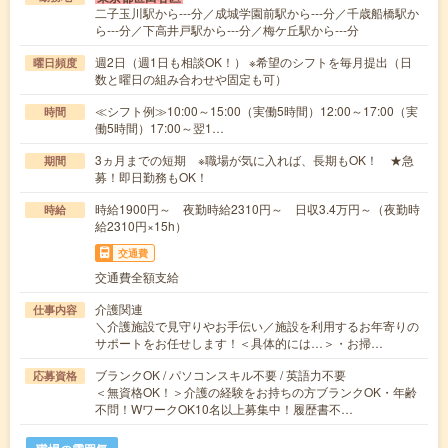
二子玉川駅から---分／成城学園前駅から---分／千歳船橋駅か
ら---分／下高井戸駅から---分／梅ケ丘駅から---分
週2日（週1日も相談OK！） ※希望のシフトを毎月提出（日
曜日頻度
数と曜日の組み合わせや固定も可）
≪シフト例≫10:00～15:00（実働5時間）12:00～17:00（実
時間
働5時間）17:00～翌1…
3ヵ月までの短期 ※職場が気に入れば、長期もOK！ ★急
期間
募！即日勤務もOK！
時給1900円～ 夜勤時給2310円～ 日収3.4万円～（夜勤時
時給
給2310円×15h）
交通費
交通費全額支給
介護関連
仕事内容
＼介護施設で見守りやお手伝い／施設を利用するお年寄りの
サポートをお任せします！＜具体的には…＞・お掃…
ブランクOK / パソコンスキル不要 / 英語力不要
応募資格
＜無資格OK！＞介護の経験をお持ちの方ブランクOK・年齢
不問！WワークOK10名以上募集中！履歴書不…