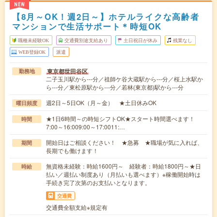
NEW
【8月～OK！週2日～】ホテルライクな高齢者
マンションで生活サポート＊時短OK
職種未経験OK
交通費別途支給あり
土日祝日が休み
残業なし
WEB登録OK
派遣
東京都世田谷区
勤務地
二子玉川駅から---分／祖師ケ谷大蔵駅から---分／桜上水駅か
ら---分／東松原駅から---分／若林(東京都)駅から---分
週2日～5日OK（月～金） ★土日休みOK
曜日頻度
★1日6時間～の時短シフトOK★スタート時間選べます！
時間
7:00～16:009:00～17:0011:…
開始日はご相談ください！ ★急募 ★職場が気に入れば、
期間
長期でも働けます！
無資格未経験：時給1600円～ 経験者：時給1800円～★日
時給
払い／週払い制度あり（月払いも選べます）※稼働開始時は
手続き完了次第のお支払いとなります。
交通費
交通費全額支給※規定有