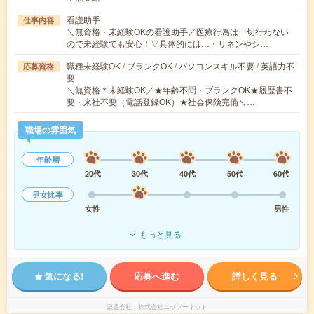
看護助手
仕事内容
＼無資格・未経験OKの看護助手／医療行為は一切行わない
ので未経験でも安心！▽具体的には…・リネンやシ…
職種未経験OK / ブランクOK / パソコンスキル不要 / 英語力不
応募資格
要
＼無資格＊未経験OK／★年齢不問・ブランクOK★履歴書不
要・来社不要（電話登録OK）★社会保険完備＼…
職場の雰囲気
年齢層
20代
30代
40代
50代
60代
男女比率
女性
男性
もっと見る
気になる!
応募へ進む
詳しく見る
派遣会社
株式会社ニッソーネット