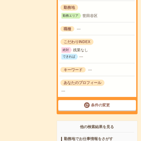
勤務地
世田谷区
勤務エリア
職種
---
こだわりINDEX
残業なし
絶対
---
できれば
キーワード
---
あなたのプロフィール
---
条件の変更
他の検索結果を見る
勤務地でお仕事情報をさがす