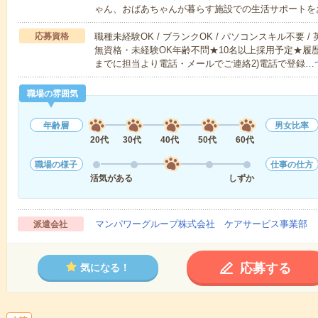
ゃん、おばあちゃんが暮らす施設での生活サポートを
応募資格
職種未経験OK / ブランクOK / パソコンスキル不要 /
無資格・未経験OK年齢不問★10名以上採用予定★履
までに担当より電話・メールでご連絡2)電話で登録…
職場の雰囲気
年齢層
男女比率
20代
30代
40代
50代
60代
職場の様子
仕事の仕方
活気がある
しずか
マンパワーグループ株式会社 ケアサービス事業部 
派遣会社
応募する
気になる！