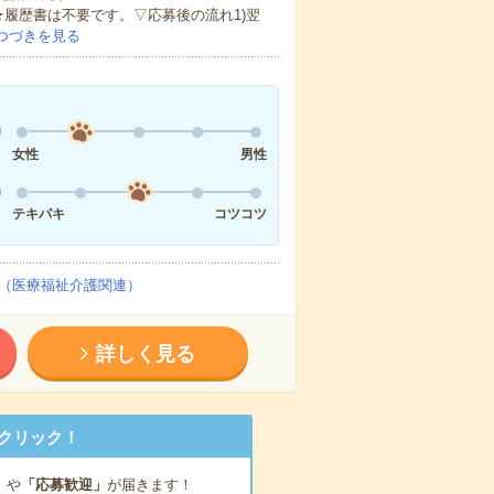
★履歴書は不要です。▽応募後の流れ1)翌
つづきを見る
女性
男性
テキパキ
コツコツ
（医療福祉介護関連）
詳しく見る
クリック！
」
や
「応募歓迎」
が届きます！