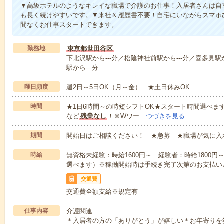
▼高級ホテルのようなキレイな職場で介護のお仕事！入居者さんは自
も長く続けやすいです。▼来社＆履歴書不要！自宅にいながらスマホ
間なくお仕事スタートできます。
勤務地
東京都世田谷区
下北沢駅から---分／松陰神社前駅から---分／喜多見駅か
駅から---分
曜日頻度
週2日～5日OK（月～金） ★土日休みOK
時間
★1日6時間～の時短シフトOK★スタート時間選べます！7:00～1
など
残業なし
！※Wワー…
つづきを見る
期間
開始日はご相談ください！ ★急募 ★職場が気に入
時給
無資格未経験：時給1600円～ 経験者：時給1800
選べます）※稼働開始時は手続き完了次第のお支払い
交通費
交通費全額支給※規定有
仕事内容
介護関連
＊入居者の方の「ありがとう」が嬉しい＊お年寄りを