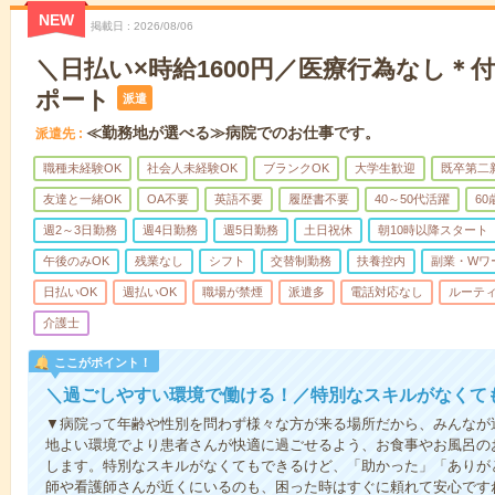
NEW
掲載日
2026/08/06
＼日払い×時給1600円／医療行為なし＊
ポート
派遣
≪勤務地が選べる≫病院でのお仕事です。
派遣先
職種未経験OK
社会人未経験OK
ブランクOK
大学生歓迎
既卒第二
友達と一緒OK
OA不要
英語不要
履歴書不要
40～50代活躍
6
週2～3日勤務
週4日勤務
週5日勤務
土日祝休
朝10時以降スタート
午後のみOK
残業なし
シフト
交替制勤務
扶養控内
副業・Wワ
日払いOK
週払いOK
職場が禁煙
派遣多
電話対応なし
ルーテ
介護士
ここがポイント！
＼過ごしやすい環境で働ける！／特別なスキルがなくて
▼病院って年齢や性別を問わず様々な方が来る場所だから、みんなが
地よい環境でより患者さんが快適に過ごせるよう、お食事やお風呂の
します。特別なスキルがなくてもできるけど、「助かった」「ありが
師や看護師さんが近くにいるのも、困った時はすぐに頼れて安心です