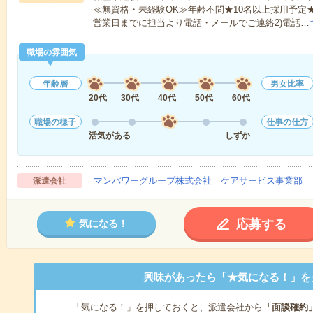
≪無資格・未経験OK≫年齢不問★10名以上採用予定
営業日までに担当より電話・メールでご連絡2)電話…
職場の雰囲気
年齢層
男女比率
20代
30代
40代
50代
60代
職場の様子
仕事の仕方
活気がある
しずか
マンパワーグループ株式会社 ケアサービス事業部 
派遣会社
応募する
気になる！
興味があったら「★気になる！」を
「気になる！」を押しておくと、派遣会社から
「面談確約