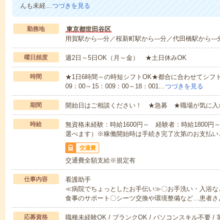
んも未経…
つづきを見る
勤務地
東京都世田谷区
用賀駅から---分／桜新町駅から---分／代田橋駅から---
曜日頻度
週2日～5日OK（月～金） ★土日休みOK
時間
★1日6時間～の時短シフトOK★都合に合わせてシフト
09：00～15：009：00～18：001…
つづきを見る
期間
開始日はご相談ください！ ★急募 ★職場が気に入
時給
無資格未経験：時給1600円～ 経験者：時給1800
選べます）※稼働開始時は手続き完了次第のお支払い
交通費
交通費全額支給※規定有
仕事内容
看護助手
≪病院でちょっとしたお手伝い≫〇お手洗い・入浴な
食事のサポート〇シーツ交換や環境整備など…患者さ
応募資格
職種未経験OK / ブランクOK / パソコンスキル不要 /