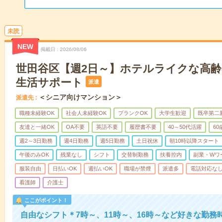
未読
NEW
掲載日
2026/08/06
世田谷区【週2日～】ホテルライクな高
生活サポート
派遣
＜シニア向けマンション＞
派遣先
職種未経験OK
社会人未経験OK
ブランクOK
大学生歓迎
既卒第二
友達と一緒OK
OA不要
英語不要
履歴書不要
40～50代活躍
6
週2～3日勤務
週4日勤務
週5日勤務
土日祝休
朝10時以降スタート
午後のみOK
残業なし
シフト
交替制勤務
扶養控内
副業・Wワ
服装自由
日払いOK
週払いOK
職場が禁煙
派遣多
電話対応な
看護師
介護士
ここがポイント！
自由なシフト＊7時～、11時～、16時～など好きな勤務