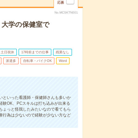
応募
No.MCSKTN001
】大学の保健室で
土日祝休
17時前までの仕事
残業なし
派遣多
自転車・バイクOK
Word
いといった看護師・保健師さんも多いか
験OK、PCスキルは打ち込みが出来る
ちょっと怪我したみたいなので看てもら
療行為は少ないので経験が少ない方など