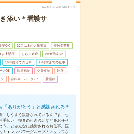
No.MANPWK856442-76
付き添い＊看護サ
新卒OK
10名以上の大量募集
複数名募集
0歳以上活躍
しゅふ歓迎
WEB登録OK
16時前までの仕事
17時前までの仕事
ークOK
医療福祉
交費支給
制服
ィン
自転車・バイクOK
看護師
も「ありがとう」と感謝される＊
過ごしやすく設計されているんです。心
お手伝い、検査の付き添いなどをお任せ
とう」とみんなに感謝されるお仕事。医
ね！▼マンパワーグループのスタッフさ