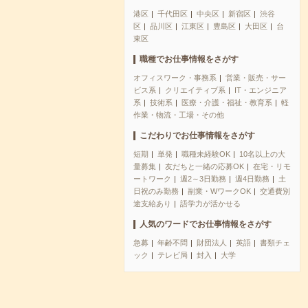
港区
千代田区
中央区
新宿区
渋谷
区
品川区
江東区
豊島区
大田区
台
東区
職種でお仕事情報をさがす
オフィスワーク・事務系
営業・販売・サー
ビス系
クリエイティブ系
IT・エンジニア
系
技術系
医療・介護・福祉・教育系
軽
作業・物流・工場・その他
こだわりでお仕事情報をさがす
短期
単発
職種未経験OK
10名以上の大
量募集
友だちと一緒の応募OK
在宅・リモ
ートワーク
週2～3日勤務
週4日勤務
土
日祝のみ勤務
副業・WワークOK
交通費別
途支給あり
語学力が活かせる
人気のワードでお仕事情報をさがす
急募
年齢不問
財団法人
英語
書類チェ
ック
テレビ局
封入
大学