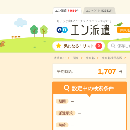
エン派遣
74686
件
エンバイト
82531
件
ちょうど良いワークライフバランスが叶う
関東版
気になる！リスト
0
保存し
派遣TOP
関東
東京都
東京都世田谷区
,
1
7
0
7
平均時給:
円
設定中の検索条件
期間
---
派遣形式
---
時給
---