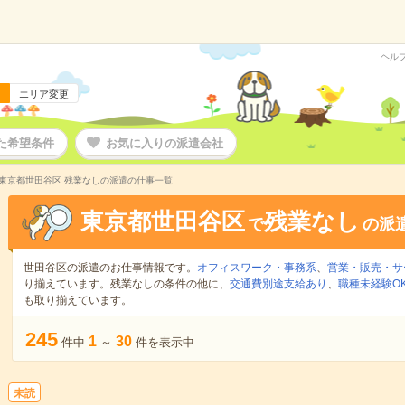
ヘル
エリア変更
た希望条件
お気に入りの派遣会社
東京都世田谷区 残業なしの派遣の仕事一覧
東京都世田谷区
残業なし
で
の派
世田谷区の派遣のお仕事情報です。
オフィスワーク・事務系
、
営業・販売・サ
り揃えています。残業なしの条件の他に、
交通費別途支給あり
、
職種未経験O
も取り揃えています。
245
1
30
件中
～
件を表示中
未読