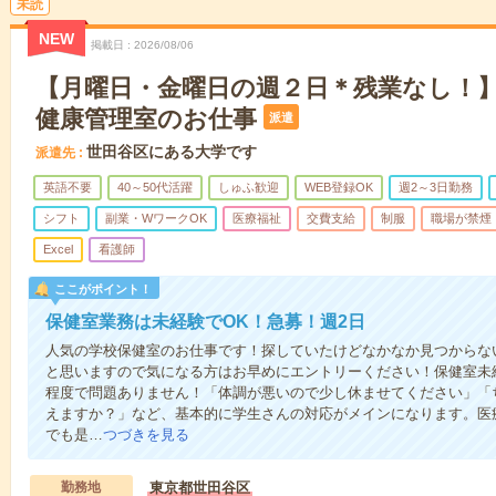
未読
NEW
掲載日
2026/08/06
【月曜日・金曜日の週２日＊残業なし！
健康管理室のお仕事
派遣
世田谷区にある大学です
派遣先
英語不要
40～50代活躍
しゅふ歓迎
WEB登録OK
週2～3日勤務
シフト
副業・WワークOK
医療福祉
交費支給
制服
職場が禁煙
Excel
看護師
ここがポイント！
保健室業務は未経験でOK！急募！週2日
人気の学校保健室のお仕事です！探していたけどなかなか見つからな
と思いますので気になる方はお早めにエントリーください！保健室未経
程度で問題ありません！「体調が悪いので少し休ませてください」「
えますか？」など、基本的に学生さんの対応がメインになります。医
でも是…
つづきを見る
勤務地
東京都世田谷区