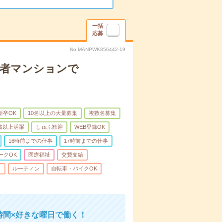
一括
応募
No.MANPWK856442-19
齢者マンションで
新卒OK
10名以上の大量募集
複数名募集
0歳以上活躍
しゅふ歓迎
WEB登録OK
16時前までの仕事
17時前までの仕事
ークOK
医療福祉
交費支給
し
ルーティン
自転車・バイクOK
時間×好きな曜日で働く！