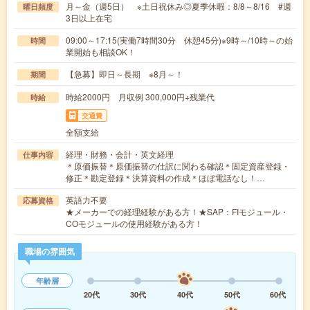
月～金（週5日） ※土日祝休み◎夏季休暇：8/8～8/16 #週
曜日頻度
3日以上在宅
09:00～17:15(実働7時間30分 休憩45分)※9時～/10時～の始
時間
業開始も相談OK！
【急募】即日～長期 ※8月～！
期間
時給2000円 月収例 300,000円+残業代
時給
交通費
全額支給
経理・財務・会計・英文経理
仕事内容
＊原価振替＊原価振替の仕訳に関わる確認＊固定資産登録・
修正＊勘定登録＊決算資料の作成＊ほぼ電話なし！…
英語力不要
応募資格
★メーカーでの経理経験がある方！★SAP：FIモジュール・
COモジュールの使用経験がある方！
職場の雰囲気
年齢層
20代
30代
40代
50代
60代