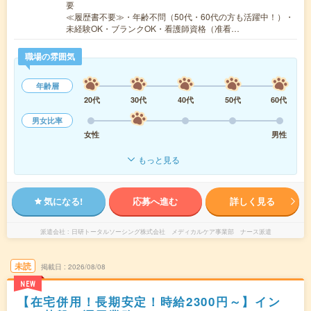
要
≪履歴書不要≫・年齢不問（50代・60代の方も活躍中！）・
未経験OK・ブランクOK・看護師資格（准看…
職場の雰囲気
年齢層
20代
30代
40代
50代
60代
男女比率
女性
男性
もっと見る
気になる!
応募へ進む
詳しく見る
派遣会社
日研トータルソーシング株式会社 メディカルケア事業部 ナース派遣
未読
掲載日
2026/08/08
NEW
【在宅併用！長期安定！時給2300円～】イン