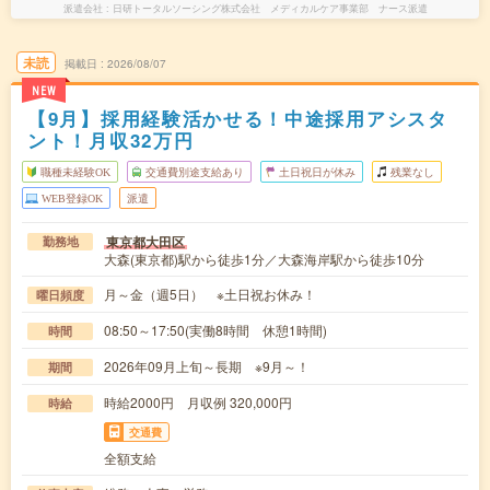
派遣会社
日研トータルソーシング株式会社 メディカルケア事業部 ナース派遣
未読
掲載日
2026/08/07
NEW
【9月】採用経験活かせる！中途採用アシスタ
ント！月収32万円
職種未経験OK
交通費別途支給あり
土日祝日が休み
残業なし
WEB登録OK
派遣
東京都大田区
勤務地
大森(東京都)駅から徒歩1分／大森海岸駅から徒歩10分
月～金（週5日） ※土日祝お休み！
曜日頻度
08:50～17:50(実働8時間 休憩1時間)
時間
2026年09月上旬～長期 ※9月～！
期間
時給2000円 月収例 320,000円
時給
交通費
全額支給