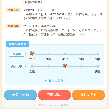
日勤務の場合）
その他IT・エンジニア系
仕事内容
・各種企業におけるMicrosoft 365導入、要件定義、設定、お
よび運用支援作業に携わっていただ…
ブランクOK / 英語力不要
応募資格
・要件定義、基本設計経験・クライアントとの要件ヒアリン
グ、提案および説明に伴う折衝実務経験・Exch…
職場の雰囲気
年齢層
20代
30代
40代
50代
60代
男女比率
女性
男性
もっと見る
気になる!
応募へ進む
詳しく見る
派遣会社
レバテック株式会社