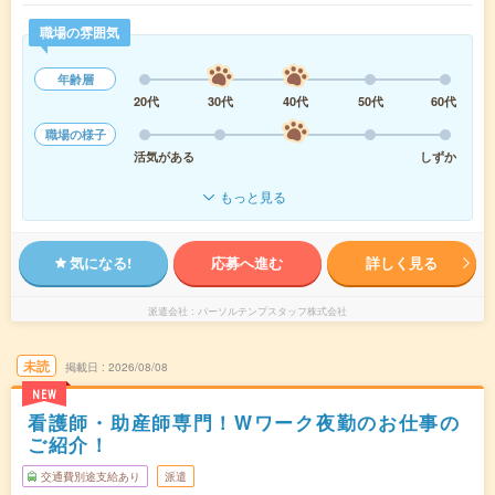
職場の雰囲気
年齢層
20代
30代
40代
50代
60代
職場の様子
活気がある
しずか
もっと見る
気になる!
応募へ進む
詳しく見る
派遣会社
パーソルテンプスタッフ株式会社
未読
掲載日
2026/08/08
NEW
看護師・助産師専門！Wワーク夜勤のお仕事の
ご紹介！
交通費別途支給あり
派遣