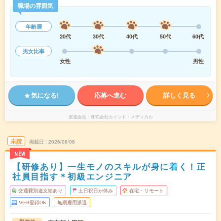
職場の雰囲気
年齢層
20代
30代
40代
50代
60代
男女比率
女性
男性
気になる!
応募へ進む
詳しく見る
派遣会社
株式会社カインド・メディカル
未読
掲載日
2026/08/08
NEW
【研修あり】一生モノのスキルが身に着く！正
社員目指す＊初級エンジニア
交通費別途支給あり
土日祝日が休み
在宅・リモート
WEB登録OK
無期雇用派遣