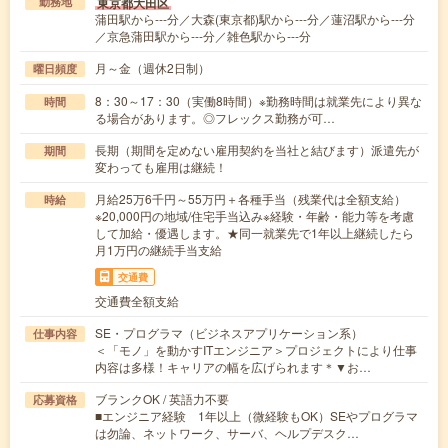
東京都大田区
勤務地
蒲田駅から---分／大森(東京都)駅から---分／蓮沼駅から---分
／京急蒲田駅から---分／雑色駅から---分
月～金（週休2日制）
曜日頻度
8：30～17：30（実働8時間）※勤務時間は就業先により異な
時間
る場合があります。◎フレックス勤務が可…
長期（期間を定めない雇用契約を当社と結びます）派遣先が
期間
変わっても雇用は継続！
月給25万6千円～55万円＋各種手当（残業代は全額支給）
時給
※20,000円の地域/住宅手当込み※経験・年齢・能力等を考慮
して加給・優遇します。★同一就業先で1年以上継続したら
月1万円の継続手当支給
交通費
交通費全額支給
SE・プログラマ（ビジネスアプリケーション系）
仕事内容
＜「モノ」を動かすITエンジニア＞プロジェクトにより仕事
内容は多様！キャリアの幅を広げられます＊▼お…
ブランクOK / 英語力不要
応募資格
■エンジニア経験 1年以上（微経験もOK）SEやプログラマ
は勿論、ネットワーク、サーバ、ヘルプデスク…