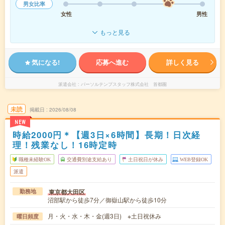
男女比率
女性
男性
もっと見る
気になる!
応募へ進む
詳しく見る
派遣会社
パーソルテンプスタッフ株式会社 首都圏
未読
掲載日
2026/08/08
NEW
時給2000円＊【週3日×6時間】長期！日次経
理！残業なし！16時定時
職種未経験OK
交通費別途支給あり
土日祝日が休み
WEB登録OK
派遣
東京都大田区
勤務地
沼部駅から徒歩7分／御嶽山駅から徒歩10分
月・火・水・木・金(週3日) ※土日祝休み
曜日頻度