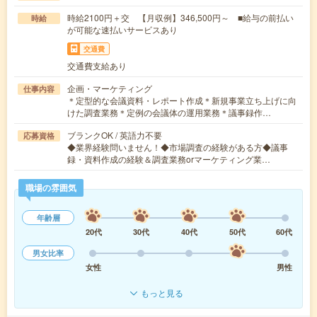
時給2100円＋交 【月収例】346,500円～ ■給与の前払い
時給
が可能な速払いサービスあり
交通費
交通費支給あり
企画・マーケティング
仕事内容
＊定型的な会議資料・レポート作成＊新規事業立ち上げに向
けた調査業務＊定例の会議体の運用業務＊議事録作…
ブランクOK / 英語力不要
応募資格
◆業界経験問いません！◆市場調査の経験がある方◆議事
録・資料作成の経験＆調査業務orマーケティング業…
職場の雰囲気
年齢層
20代
30代
40代
50代
60代
男女比率
女性
男性
もっと見る