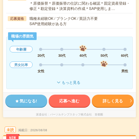
＊原価振替＊原価振替の仕訳に関わる確認＊固定資産登録・
修正＊勘定登録＊決算資料の作成＊SAP使用しま…
職種未経験OK / ブランクOK / 英語力不要
応募資格
SAP使用経験がある方
職場の雰囲気
年齢層
20代
30代
40代
50代
60代
男女比率
女性
男性
もっと見る
気になる!
応募へ進む
詳しく見る
派遣会社
パーソルテンプスタッフ株式会社 首都圏
未読
掲載日
2026/08/08
NEW