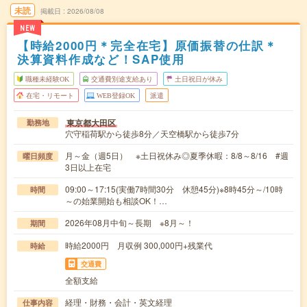
未読
掲載日
2026/08/08
NEW
【時給2000円＊完全在宅】原価振替の仕訳＊
決算資料作成など！SAP使用
職種未経験OK
交通費別途支給あり
土日祝日が休み
在宅・リモート
WEB登録OK
派遣
東京都大田区
勤務地
穴守稲荷駅から徒歩8分／天空橋駅から徒歩7分
月～金（週5日） ※土日祝休み◎夏季休暇：8/8～8/16 #週
曜日頻度
3日以上在宅
09:00～17:15(実働7時間30分 休憩45分)※8時45分～/10時
時間
～の始業開始も相談OK！…
2026年08月中旬～長期 ※8月～！
期間
時給2000円 月収例 300,000円+残業代
時給
交通費
全額支給
経理・財務・会計・英文経理
仕事内容