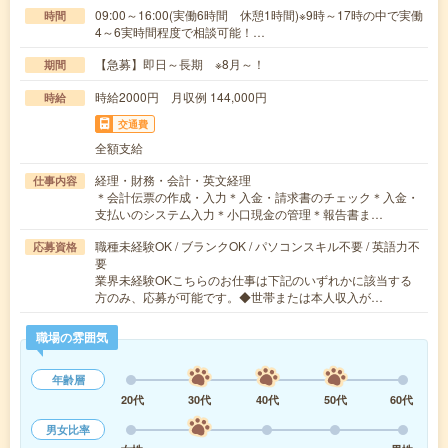
09:00～16:00(実働6時間 休憩1時間)※9時～17時の中で実働
時間
4～6実時間程度で相談可能！…
【急募】即日～長期 ※8月～！
期間
時給2000円 月収例 144,000円
時給
交通費
全額支給
経理・財務・会計・英文経理
仕事内容
＊会計伝票の作成・入力＊入金・請求書のチェック＊入金・
支払いのシステム入力＊小口現金の管理＊報告書ま…
職種未経験OK / ブランクOK / パソコンスキル不要 / 英語力不
応募資格
要
業界未経験OKこちらのお仕事は下記のいずれかに該当する
方のみ、応募が可能です。◆世帯または本人収入が…
職場の雰囲気
年齢層
20代
30代
40代
50代
60代
男女比率