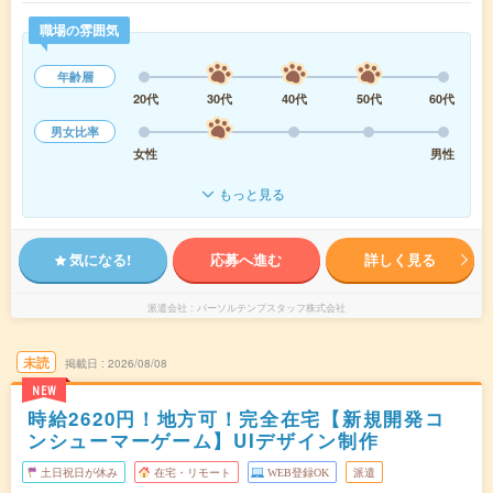
職場の雰囲気
年齢層
20代
30代
40代
50代
60代
男女比率
女性
男性
もっと見る
気になる!
応募へ進む
詳しく見る
派遣会社
パーソルテンプスタッフ株式会社
未読
掲載日
2026/08/08
NEW
時給2620円！地方可！完全在宅【新規開発コ
ンシューマーゲーム】UIデザイン制作
土日祝日が休み
在宅・リモート
WEB登録OK
派遣