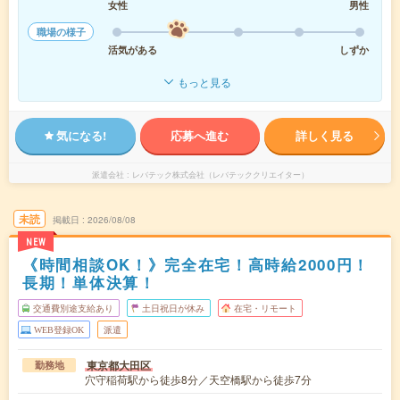
女性
男性
職場の様子
活気がある
しずか
もっと見る
気になる!
応募へ進む
詳しく見る
派遣会社
レバテック株式会社（レバテッククリエイター）
未読
掲載日
2026/08/08
NEW
《時間相談OK！》完全在宅！高時給2000円！
長期！単体決算！
交通費別途支給あり
土日祝日が休み
在宅・リモート
WEB登録OK
派遣
東京都大田区
勤務地
穴守稲荷駅から徒歩8分／天空橋駅から徒歩7分