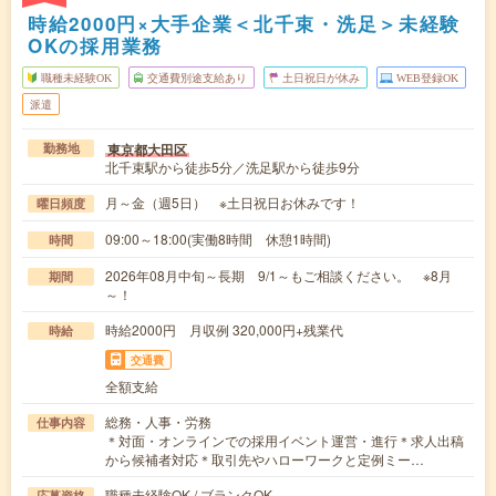
時給2000円×大手企業＜北千束・洗足＞未経験
OKの採用業務
職種未経験OK
交通費別途支給あり
土日祝日が休み
WEB登録OK
派遣
東京都大田区
勤務地
北千束駅から徒歩5分／洗足駅から徒歩9分
月～金（週5日） ※土日祝日お休みです！
曜日頻度
09:00～18:00(実働8時間 休憩1時間)
時間
2026年08月中旬～長期 9/1～もご相談ください。 ※8月
期間
～！
時給2000円 月収例 320,000円+残業代
時給
交通費
全額支給
総務・人事・労務
仕事内容
＊対面・オンラインでの採用イベント運営・進行＊求人出稿
から候補者対応＊取引先やハローワークと定例ミー…
職種未経験OK / ブランクOK
応募資格