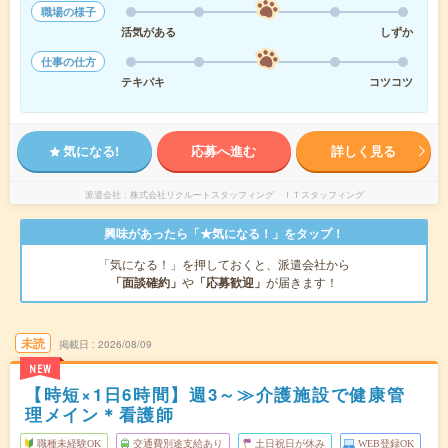
職場の様子
活気がある
しずか
仕事の仕方
テキパキ
コツコツ
気になる!
応募へ進む
詳しく見る
派遣会社
株式会社リクルートスタッフィング ＩＴスタッフィング
興味があったら「★気になる！」をタップ！
「気になる！」を押しておくと、派遣会社から
「面談確約」
や
「応募歓迎」
が届きます！
未読
掲載日
2026/08/09
NEW
【時短×1日6時間】週3～≫介護施設で健康管
理メイン＊看護師
職種未経験OK
交通費別途支給あり
土日祝日が休み
WEB登録OK