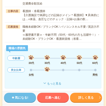
交通費全額支給
看護師・准看護師
仕事内容
【介護施設で体調などの記録がメイン＊看護師】▼具体的に
は…○体温、血圧などのチェック・記録○お薬の飲…
職種未経験OK / ブランクOK / パソコンスキル不要 / 英語力不
応募資格
要
≪履歴書不要≫・年齢不問（50代・60代の方も活躍中！）・
未経験OK・ブランクOK・看護師資格（准看…
職場の雰囲気
年齢層
20代
30代
40代
50代
60代
男女比率
女性
男性
もっと見る
気になる!
応募へ進む
詳しく見る