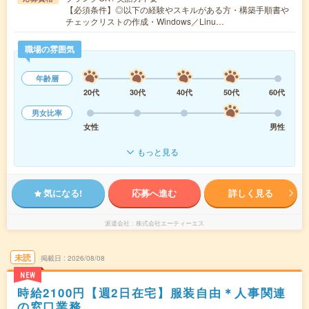
【必須条件】◎以下の経験やスキルがある方・構築手順書や
チェックリストの作成・Windows／Linu…
職場の雰囲気
年齢層
20代
30代
40代
50代
60代
男女比率
女性
男性
もっと見る
気になる!
応募へ進む
詳しく見る
派遣会社
株式会社エーティーエス
未読
掲載日
2026/08/08
NEW
時給2100円【週2日在宅】服装自由＊人事関連
の窓口業務