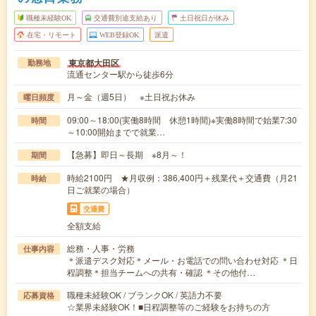
職種未経験OK
交通費別途支給あり
土日祝日が休み
在宅・リモート
WEB登録OK
派遣
東京都大田区
勤務地
流通センター駅から徒歩6分
月～金（週5日） ※土日祝お休み
曜日頻度
09:00～18:00(実働8時間 休憩1時間)※実働8時間で始業7:30
時間
～10:00開始までで就業…
【急募】即日～長期 ※8月～！
期間
時給2100円 ★月収例：386,400円＋残業代＋交通費（月21
時給
日ご就業の場合）
交通費
全額支給
総務・人事・労務
仕事内容
＊派遣デスク対応＊メール・お電話での問い合わせ対応 ＊日
程調整＊担当チームへの共有・確認 ＊その他付…
職種未経験OK / ブランクOK / 英語力不要
応募資格
☆業界未経験OK！■日程調整等のご経験をお持ちの方