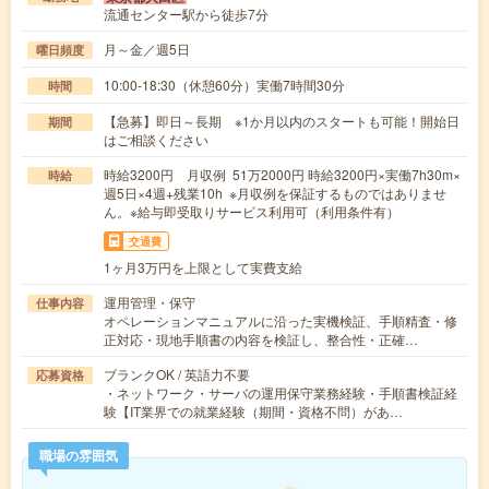
流通センター駅から徒歩7分
月～金／週5日
曜日頻度
10:00-18:30（休憩60分）実働7時間30分
時間
【急募】即日～長期 ※1か月以内のスタートも可能！開始日
期間
はご相談ください
時給3200円 月収例 51万2000円 時給3200円×実働7h30m×
時給
週5日×4週+残業10h ※月収例を保証するものではありませ
ん。※給与即受取りサービス利用可（利用条件有）
交通費
1ヶ月3万円を上限として実費支給
運用管理・保守
仕事内容
オペレーションマニュアルに沿った実機検証、手順精査・修
正対応・現地手順書の内容を検証し、整合性・正確…
ブランクOK / 英語力不要
応募資格
・ネットワーク・サーバの運用保守業務経験・手順書検証経
験【IT業界での就業経験（期間・資格不問）があ…
職場の雰囲気