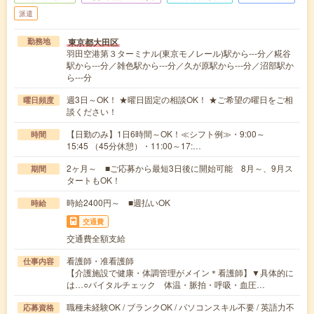
派遣
東京都大田区
勤務地
羽田空港第３ターミナル(東京モノレール)駅から---分／糀谷
駅から---分／雑色駅から---分／久が原駅から---分／沼部駅か
ら---分
週3日～OK！ ★曜日固定の相談OK！ ★ご希望の曜日をご相
曜日頻度
談ください！
【日勤のみ】1日6時間～OK！≪シフト例≫・9:00～
時間
15:45 （45分休憩）・11:00～17:…
2ヶ月～ ■ご応募から最短3日後に開始可能 8月～、9月ス
期間
タートもOK！
時給2400円～ ■週払いOK
時給
交通費
交通費全額支給
看護師・准看護師
仕事内容
【介護施設で健康・体調管理がメイン＊看護師】▼具体的に
は…○バイタルチェック 体温・脈拍・呼吸・血圧…
職種未経験OK / ブランクOK / パソコンスキル不要 / 英語力不
応募資格