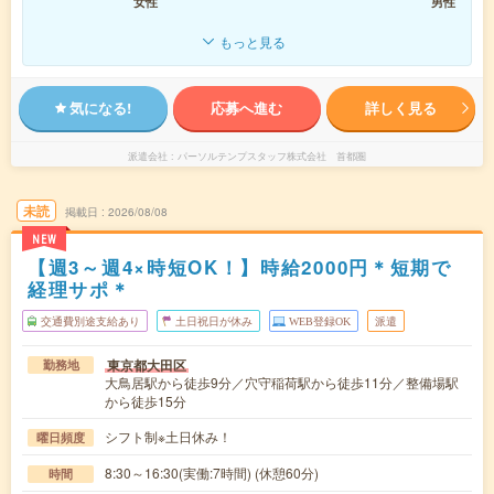
女性
男性
もっと見る
気になる!
応募へ進む
詳しく見る
派遣会社
パーソルテンプスタッフ株式会社 首都圏
未読
掲載日
2026/08/08
NEW
【週3～週4×時短OK！】時給2000円＊短期で
経理サポ＊
交通費別途支給あり
土日祝日が休み
WEB登録OK
派遣
東京都大田区
勤務地
大鳥居駅から徒歩9分／穴守稲荷駅から徒歩11分／整備場駅
から徒歩15分
シフト制※土日休み！
曜日頻度
8:30～16:30(実働:7時間) (休憩60分)
時間