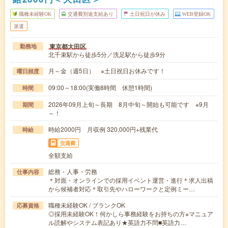
職種未経験OK
交通費別途支給あり
土日祝日が休み
WEB登録OK
派遣
東京都大田区
勤務地
北千束駅から徒歩5分／洗足駅から徒歩9分
月～金（週5日） ※土日祝日お休みです！
曜日頻度
09:00～18:00(実働8時間 休憩1時間)
時間
2026年09月上旬～長期 8月中旬～開始も可能です ※9月
期間
～！
時給2000円 月収例 320,000円+残業代
時給
交通費
全額支給
総務・人事・労務
仕事内容
＊対面・オンラインでの採用イベント運営・進行＊求人出稿
から候補者対応＊取引先やハローワークと定例ミー…
職種未経験OK / ブランクOK
応募資格
◎採用未経験OK！何かしら事務経験をお持ちの方※マニュア
ル読解やシステム表記あり★英語力不問■英語力…