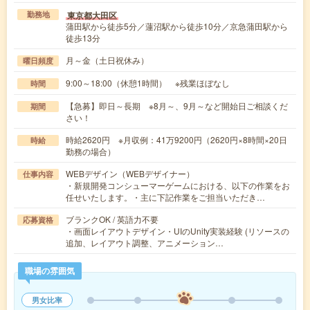
東京都大田区
勤務地
蒲田駅から徒歩5分／蓮沼駅から徒歩10分／京急蒲田駅から
徒歩13分
月～金（土日祝休み）
曜日頻度
9:00～18:00（休憩1時間） ※残業ほぼなし
時間
【急募】即日～長期 ※8月～、9月～など開始日ご相談くだ
期間
さい！
時給2620円 ※月収例：41万9200円（2620円×8時間×20日
時給
勤務の場合）
WEBデザイン（WEBデザイナー）
仕事内容
・新規開発コンシューマーゲームにおける、以下の作業をお
任せいたします。・主に下記作業をご担当いただき…
ブランクOK / 英語力不要
応募資格
・画面レイアウトデザイン・UIのUnity実装経験 (リソースの
追加、レイアウト調整、アニメーション…
職場の雰囲気
男女比率