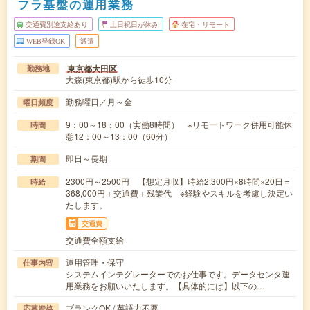
フラ基盤の運用業務
交通費別途支給あり
土日祝日が休み
在宅・リモート
WEB登録OK
派遣
東京都大田区
勤務地
大森(東京都)駅から徒歩10分
勤務曜日／月～金
曜日頻度
9：00～18：00（実働8時間） ※リモートワーク併用可能休
時間
憩12：00～13：00（60分）
即日～長期
期間
2300円～2500円 【想定月収】時給2,300円×8時間×20日＝
時給
368,000円＋交通費＋残業代 ※経験やスキルを考慮し決定い
たします。
交通費
交通費全額支給
運用管理・保守
仕事内容
システムインテグレーターでのお仕事です。データセンタ運
用業務をお願いいたします。【具体的には】以下の…
ブランクOK / 英語力不要
応募資格