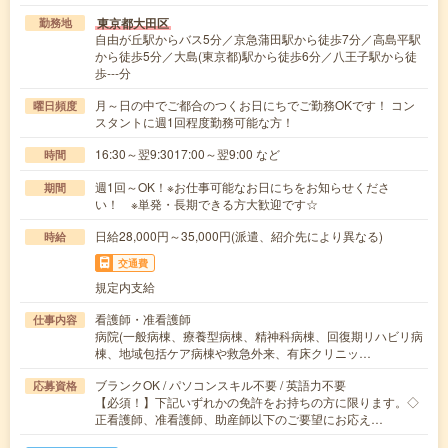
東京都大田区
勤務地
自由が丘駅からバス5分／京急蒲田駅から徒歩7分／高島平駅
から徒歩5分／大島(東京都)駅から徒歩6分／八王子駅から徒
歩---分
月～日の中でご都合のつくお日にちでご勤務OKです！ コン
曜日頻度
スタントに週1回程度勤務可能な方！
16:30～翌9:3017:00～翌9:00 など
時間
週1回～OK！※お仕事可能なお日にちをお知らせくださ
期間
い！ ※単発・長期できる方大歓迎です☆
日給28,000円～35,000円(派遣、紹介先により異なる)
時給
交通費
規定内支給
看護師・准看護師
仕事内容
病院(一般病棟、療養型病棟、精神科病棟、回復期リハビリ病
棟、地域包括ケア病棟や救急外来、有床クリニッ…
ブランクOK / パソコンスキル不要 / 英語力不要
応募資格
【必須！】下記いずれかの免許をお持ちの方に限ります。◇
正看護師、准看護師、助産師以下のご要望にお応え…