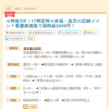
未読
掲載日
2026/08/07
NEW
≪時短OK！17時定時≫体温・血圧の記録メイ
ン＊看護師資格で高時給2400円！
職種未経験OK
交通費別途支給あり
土日祝日が休み
残業なし
WEB登録OK
派遣
東京都大田区
勤務地
京急蒲田駅から---分／田園調布駅から---分／雪が谷大塚駅か
ら---分／鵜の木駅から---分／昭和島駅から---分
週3日～OK！ ■曜日固定の相談OK！ ■ご希望の曜日をご相談
曜日頻度
ください！
＼日勤のみ／シフト例・10:00～15:00・9:00～17:00（休憩
時間
60分）■ご希望があればその…
2ヶ月～ ■ご応募から最短3日後に開始可能 8月～、9月ス
期間
タートもOK！
時給2400円～ ■週払いOK ■日収1万9200円以上
時給
交通費