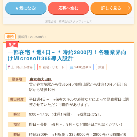
気になる!
応募へ進む
詳しく見る
派遣会社
株式会社スタッフサービス
未読
掲載日
2026/08/08
NEW
一部在宅＊週4日～＊時給2800円！各種業界向
けMicrosoft365導入設計
土日祝日が休み
在宅・リモート
WEB登録OK
派遣
東京都大田区
勤務地
雪が谷大塚駅から徒歩5分／御嶽山駅から徒歩10分／石川台
駅から徒歩10分
平日週4日～ ※保有スキルや経験などによって勤務曜日は調
曜日頻度
整させていただく可能性があります。
9:00～17:30（休憩1時間） ※残業ほぼなし
時間
即日～長期 ※8月～、9月～など開始日ご相談ください！
期間
時給2800円 ※月収例：33万6000円（2800円×7.5時間×16
時給