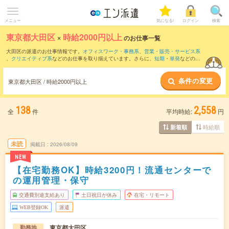
メニュー
気になる!
ログイン
検索
東京都大田区
×
時給2000円以上
のお仕事一覧
大田区の派遣のお仕事情報です。
オフィスワーク・事務系
、
営業・販売・サービス系
、
クリエイティブ系
などのお仕事を取り揃えています。さらに、
短期
・
単発
などの期
間や、
職種未経験OK
などのこだわり条件で絞り込んでいただけます。
条件の変更
東京都大田区 / 時給2000円以上
138
2,558
全
件
平均時給:
円
時給順
新着順
未読
掲載日
2026/08/09
NEW
【在宅勤務OK】時給3200円！流通センターで
の運用管理・保守
交通費別途支給あり
土日祝日が休み
在宅・リモート
WEB登録OK
派遣
東京都大田区
勤務地