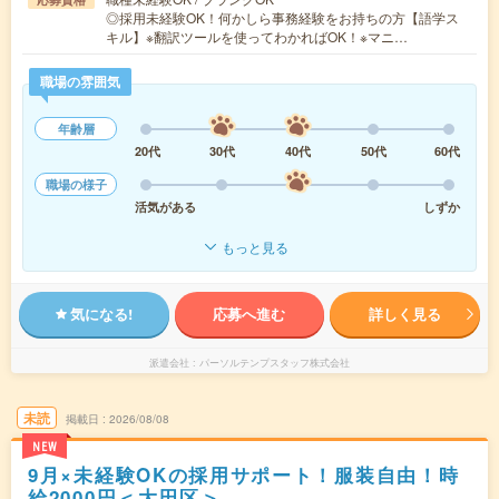
◎採用未経験OK！何かしら事務経験をお持ちの方【語学ス
キル】※翻訳ツールを使ってわかればOK！※マニ…
職場の雰囲気
年齢層
20代
30代
40代
50代
60代
職場の様子
活気がある
しずか
もっと見る
気になる!
応募へ進む
詳しく見る
派遣会社
パーソルテンプスタッフ株式会社
未読
掲載日
2026/08/08
NEW
9月×未経験OKの採用サポート！服装自由！時
給2000円＜大田区＞