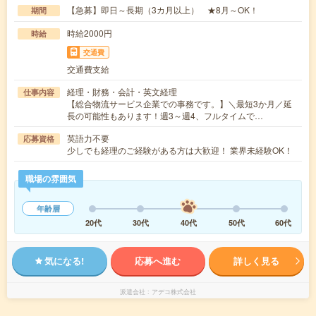
【急募】即日～長期（3カ月以上） ★8月～OK！
期間
時給2000円
時給
交通費
交通費支給
経理・財務・会計・英文経理
仕事内容
【総合物流サービス企業での事務です。】＼最短3か月／延
長の可能性もあります！週3～週4、フルタイムで…
英語力不要
応募資格
少しでも経理のご経験がある方は大歓迎！ 業界未経験OK！
職場の雰囲気
年齢層
20代
30代
40代
50代
60代
気になる!
応募へ進む
詳しく見る
派遣会社
アデコ株式会社