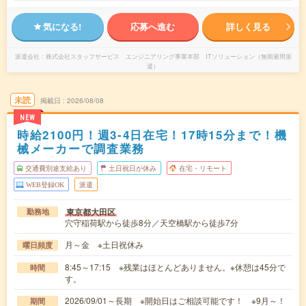
気になる!
応募へ進む
詳しく見る
派遣会社
株式会社スタッフサービス エンジニアリング事業本部 ITソリューション（無期雇用派
遣）
未読
掲載日
2026/08/08
NEW
時給2100円！週3-4日在宅！17時15分まで！機
械メーカーで調査業務
交通費別途支給あり
土日祝日が休み
在宅・リモート
WEB登録OK
派遣
東京都大田区
勤務地
穴守稲荷駅から徒歩8分／天空橋駅から徒歩7分
月～金 ※土日祝休み
曜日頻度
8:45～17:15 ※残業はほとんどありません。※休憩は45分で
時間
す。
2026/09/01～長期 ※開始日はご相談可能です！ ※9月～！
期間