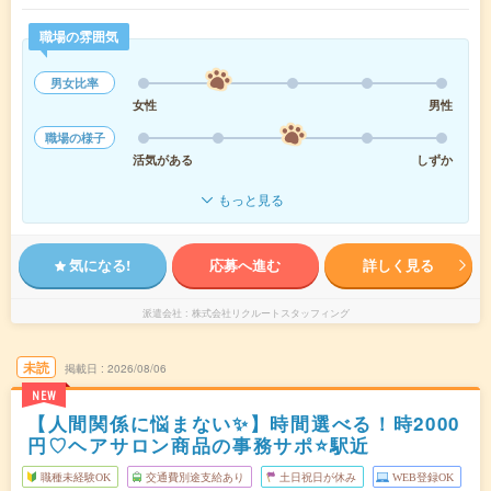
職場の雰囲気
男女比率
女性
男性
職場の様子
活気がある
しずか
もっと見る
気になる!
応募へ進む
詳しく見る
派遣会社
株式会社リクルートスタッフィング
未読
掲載日
2026/08/06
NEW
【人間関係に悩まない✨】時間選べる！時2000
円♡ヘアサロン商品の事務サポ⭐駅近
職種未経験OK
交通費別途支給あり
土日祝日が休み
WEB登録OK