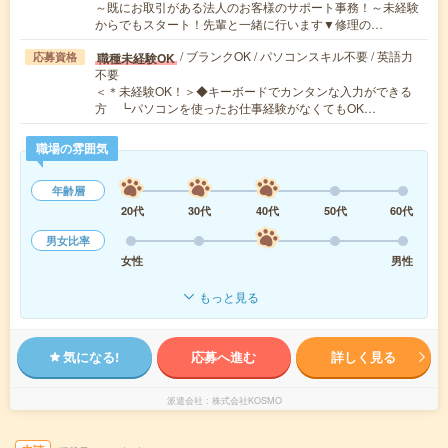
～既にお取引がある法人のお客様のサポート事務！～未経験
からでもスタート！先輩と一緒に行います▼修理の…
/ ブランクOK / パソコンスキル不要 / 英語力
職種未経験OK
応募資格
不要
＜＊未経験OK！＞◆キーボードでカンタンな入力ができる
方 ┗パソコンを使ったお仕事経験がなくてもOK…
職場の雰囲気
年齢層
20代
30代
40代
50代
60代
男女比率
女性
男性
もっと見る
気になる!
応募へ進む
詳しく見る
派遣会社
株式会社KOSMO