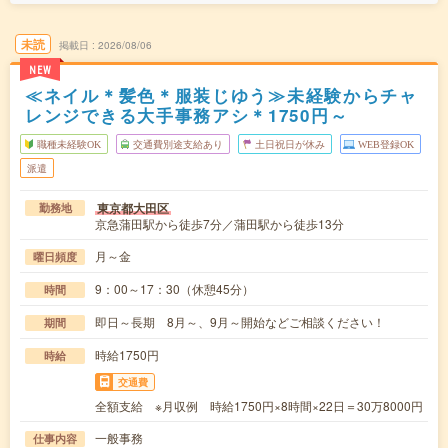
未読
掲載日
2026/08/06
NEW
≪ネイル＊髪色＊服装じゆう≫未経験からチャ
レンジできる大手事務アシ＊1750円～
職種未経験OK
交通費別途支給あり
土日祝日が休み
WEB登録OK
派遣
東京都大田区
勤務地
京急蒲田駅から徒歩7分／蒲田駅から徒歩13分
月～金
曜日頻度
9：00～17：30（休憩45分）
時間
即日～長期 8月～、9月～開始などご相談ください！
期間
時給1750円
時給
交通費
全額支給 ※月収例 時給1750円×8時間×22日＝30万8000円
一般事務
仕事内容