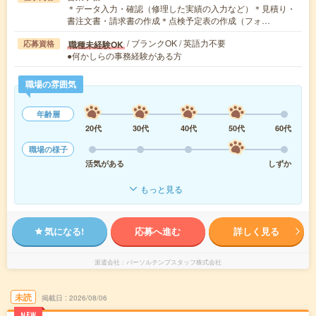
＊データ入力・確認（修理した実績の入力など）＊見積り・
書注文書・請求書の作成＊点検予定表の作成（フォ…
/ ブランクOK / 英語力不要
職種未経験OK
応募資格
●何かしらの事務経験がある方
職場の雰囲気
年齢層
20代
30代
40代
50代
60代
職場の様子
活気がある
しずか
もっと見る
気になる!
応募へ進む
詳しく見る
派遣会社
パーソルテンプスタッフ株式会社
未読
掲載日
2026/08/06
NEW