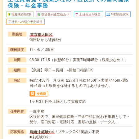
保険・年金事務
職種未経験OK
交通費別途支給あり
土日祝日が休み
WEB登録OK
正社員への紹介予定派遣
東京都大田区
勤務地
蒲田駅から徒歩3分
月～金／週5日
曜日頻度
08:30-17:15（休憩60分）実働7時間45分（残業少なめ！）
時間
【急募】即日～長期 ※開始日相談OK
期間
時給1450円 月収例 22万円 時給1450円×実働7h45m×週5
時給
日×4週 ※月収例を保証するものではありません。
交通費
1ヶ月3万円を上限として実費支給
一般事務
仕事内容
区役所内で、国民健康保険・年金申請に関わる事務として・
受付、窓口対応・電話対応・書類の点検・データ入…
/ ブランクOK / 英語力不要
職種未経験OK
応募資格
■未経験OK！