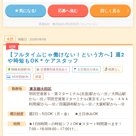
気になる!
応募へ進む
詳しく見る
派遣会社
株式会社LIXIL住生活ソリューション
未読
掲載日
2026/08/06
NEW
【フルタイムじゃ働けない！という方へ】週2
や時短もOK＊ケアスタッフ
職種未経験OK
交通費別途支給あり
土日祝日が休み
残業なし
WEB登録OK
派遣
東京都大田区
勤務地
羽田空港第１・第２ターミナル(京急)駅から---分／大岡山駅
から---分／羽田空港第２ターミナル(東京モノレール・ＡＮＡ
利用)駅から---分／田園調布駅から---分／大森町駅から---分
週2日～5日OK（月～金） ★土日休みOK
曜日頻度
★1日6時間～の時短シフトOK★スタート時間選べます！
時間
7:00～16:009:00～17:0011:…