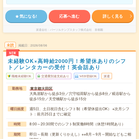
気になる!
応募へ進む
詳しく見る
派遣会社
パーソルテンプスタッフ株式会社 首都圏
未読
掲載日
2026/08/06
NEW
未経験OK×高時給2000円！希望休ありのシフ
ト／レンタカーの受付！英会話あり
職種未経験OK
交通費別途支給あり
WEB登録OK
派遣
東京都大田区
勤務地
大鳥居駅から徒歩3分／穴守稲荷駅から徒歩8分／糀谷駅から
徒歩15分／天空橋駅から徒歩15分
週5日、土日祝日含むシフト制（希望休提出OK） ※次月シフ
曜日頻度
ト：前月25日までに確定
8:00～20:30間でのシフト制実働8時間（休憩1時間あり）
時間
即日～長期（更新くりかえし）※※8月～9月～開始などもご相
期間