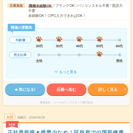
/ ブランクOK / パソコンスキル不要 / 英語力
職種未経験OK
応募資格
不要
未経験OK！◎PC入力できればOK！
職場の雰囲気
年齢層
20代
30代
40代
50代
60代
男女比率
女性
男性
もっと見る
気になる!
応募へ進む
詳しく見る
派遣会社
パーソルテンプスタッフ株式会社
未読
掲載日
2026/08/06
NEW
正社員前提▼残業少なめ！区役所での国民健康