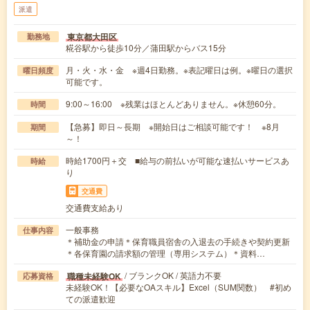
派遣
東京都大田区
勤務地
糀谷駅から徒歩10分／蒲田駅からバス15分
月・火・水・金 ※週4日勤務。※表記曜日は例。※曜日の選択
曜日頻度
可能です。
9:00～16:00 ※残業はほとんどありません。※休憩60分。
時間
【急募】即日～長期 ※開始日はご相談可能です！ ※8月
期間
～！
時給1700円＋交 ■給与の前払いが可能な速払いサービスあ
時給
り
交通費
交通費支給あり
一般事務
仕事内容
＊補助金の申請＊保育職員宿舎の入退去の手続きや契約更新
＊各保育園の請求額の管理（専用システム）＊資料…
/ ブランクOK / 英語力不要
職種未経験OK
応募資格
未経験OK！【必要なOAスキル】Excel（SUM関数） #初め
ての派遣歓迎