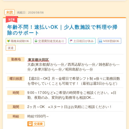
未読
掲載日
2026/08/06
NEW
年齢不問！速払いOK｜少人数施設で料理や掃
除のサポート
職種未経験OK
交通費別途支給あり
土日祝日が休み
WEB登録OK
派遣
東京都大田区
勤務地
大森(東京都)駅から---分／西馬込駅から---分／雑色駅から---
分／多摩川駅から---分／昭和島駅から---分
【週2日～OK】月～金曜日で希望シフト制 ※徐々に勤務回数
曜日頻度
を増やしていくことも可能です！（最初は週3日からなど）
9:00～17:00など※ご希望の時間帯をご相談ください。※日
時間
勤、夜勤のみ、変則的な勤務等も相談OK…
2ヶ月～OK ※スタート日はお気軽にご相談ください！
期間
時給1550円～
時給
交通費