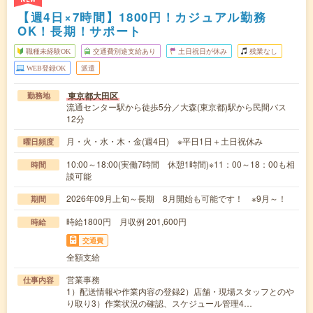
【週4日×7時間】1800円！カジュアル勤務
OK！長期！サポート
職種未経験OK
交通費別途支給あり
土日祝日が休み
残業なし
WEB登録OK
派遣
東京都大田区
勤務地
流通センター駅から徒歩5分／大森(東京都)駅から民間バス
12分
月・火・水・木・金(週4日) ※平日1日＋土日祝休み
曜日頻度
10:00～18:00(実働7時間 休憩1時間)※11：00～18：00も相
時間
談可能
2026年09月上旬～長期 8月開始も可能です！ ※9月～！
期間
時給1800円 月収例 201,600円
時給
交通費
全額支給
営業事務
仕事内容
1）配送情報や作業内容の登録2）店舗・現場スタッフとのや
り取り3）作業状況の確認、スケジュール管理4…