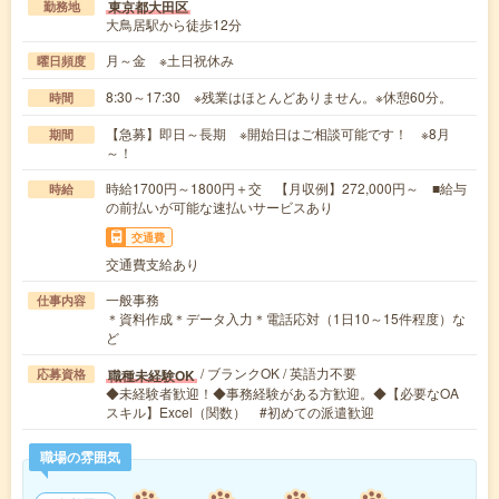
東京都大田区
勤務地
大鳥居駅から徒歩12分
月～金 ※土日祝休み
曜日頻度
8:30～17:30 ※残業はほとんどありません。※休憩60分。
時間
【急募】即日～長期 ※開始日はご相談可能です！ ※8月
期間
～！
時給1700円～1800円＋交 【月収例】272,000円～ ■給与
時給
の前払いが可能な速払いサービスあり
交通費
交通費支給あり
一般事務
仕事内容
＊資料作成＊データ入力＊電話応対（1日10～15件程度）な
ど
/ ブランクOK / 英語力不要
職種未経験OK
応募資格
◆未経験者歓迎！◆事務経験がある方歓迎。◆【必要なOA
スキル】Excel（関数） #初めての派遣歓迎
職場の雰囲気