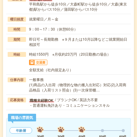
平和島駅から徒歩10分／大森町駅から徒歩10分／大森(東京
都)駅からバス10分／蒲田駅からバス10分
就業曜日／月～金
曜日頻度
9：00～17：30（休憩60分）
時間
即日可～長期勤務 ※９月または10月以降などご就業開始日
期間
相談可
時給1550円 ※月収約23万円（20日勤務の場合）
時給
交通費
全額支給（社内規定あり）
一般事務
仕事内容
(1)商品の入出荷（物理的な物の搬入出対応）対応(2)入荷商
品検品（入荷リスト照会）(3)一次保管棚…
/ ブランクOK / 英語力不要
職種未経験OK
応募資格
・普通運転免許あり・コミュニケーションスキル
職場の雰囲気
年齢層
20代
30代
40代
50代
60代