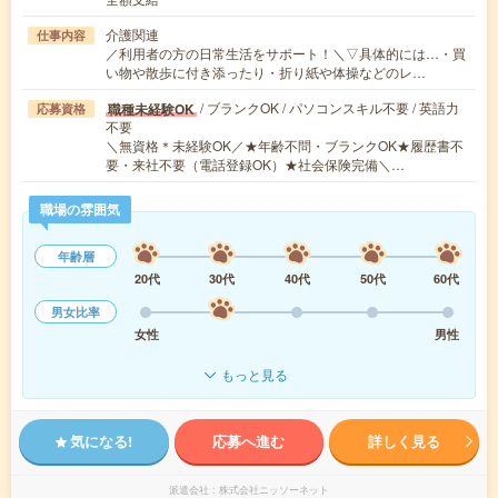
介護関連
仕事内容
／利用者の方の日常生活をサポート！＼▽具体的には…・買
い物や散歩に付き添ったり・折り紙や体操などのレ…
/ ブランクOK / パソコンスキル不要 / 英語力
職種未経験OK
応募資格
不要
＼無資格＊未経験OK／★年齢不問・ブランクOK★履歴書不
要・来社不要（電話登録OK）★社会保険完備＼…
職場の雰囲気
年齢層
20代
30代
40代
50代
60代
男女比率
女性
男性
もっと見る
気になる!
応募へ進む
詳しく見る
派遣会社
株式会社ニッソーネット