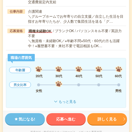
交通費規定内支給
介護関連
仕事内容
＼グループホームでお年寄りの自立支援／自立した生活を目
指すお年寄りたちが、少人数で集団生活を送る「グ…
/ ブランクOK / パソコンスキル不要 / 英語力
職種未経験OK
応募資格
不要
＼無資格・未経験OK／※年齢不問※50代・60代の方も活躍
中！※履歴書不要・来社不要で電話相談もOK…
職場の雰囲気
年齢層
20代
30代
40代
50代
60代
男女比率
女性
男性
もっと見る
気になる!
応募へ進む
詳しく見る
派遣会社
株式会社スタッフサービス メディカル事業本部