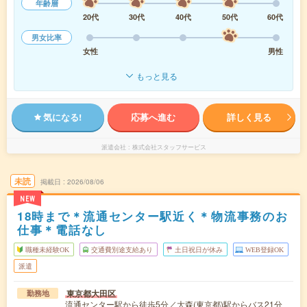
年齢層
20代
30代
40代
50代
60代
男女比率
女性
男性
もっと見る
気になる!
応募へ進む
詳しく見る
派遣会社
株式会社スタッフサービス
未読
掲載日
2026/08/06
NEW
18時まで＊流通センター駅近く＊物流事務のお
仕事＊電話なし
職種未経験OK
交通費別途支給あり
土日祝日が休み
WEB登録OK
派遣
東京都大田区
勤務地
流通センター駅から徒歩5分／大森(東京都)駅からバス21分