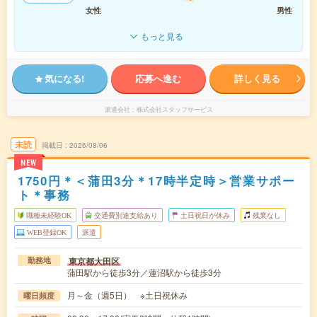
女性
男性
もっと見る
気になる!
応募へ進む
詳しく見る
派遣会社
株式会社スタッフサービス
未読
掲載日
2026/08/06
NEW
1750円＊＜蒲田3分＊17時半定時＞営業サポー
ト＊事務
職種未経験OK
交通費別途支給あり
土日祝日が休み
残業なし
WEB登録OK
派遣
東京都大田区
勤務地
蒲田駅から徒歩3分／蓮沼駅から徒歩3分
月～金（週5日） ※土日祝休み
曜日頻度