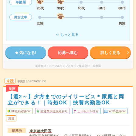
年齢層
20代
30代
40代
50代
60代
男女比率
女性
男性
もっと見る
気になる!
応募へ進む
詳しく見る
派遣会社
パーソルテンプスタッフ株式会社 首都圏
未読
掲載日
2026/08/06
NEW
【週2～】夕方までのデイサービス＊家庭と両
立ができる！｜時短OK｜扶養内勤務OK
職種未経験OK
交通費別途支給あり
土日祝日が休み
WEB登録OK
派遣
東京都大田区
勤務地
大森(東京都)駅から---分／平和島駅から---分／流通センター