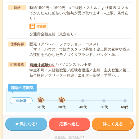
時給1500円～1600円 ※ご経験・スキルにより優遇 スマホ
時給
でかんたんに前払いで給与が受け取れます（※上限、条件あ
り）
交通費
交通費全額支給（規定あり）
販売（アパレル・ファッション・コスメ）
仕事内容
「マザーハウス」で販売スタッフ募集！途上国の素材や職人
の技術を活かしたモノづくりブランド。バッグ・革…
/ パソコンスキル不要
職種未経験OK
応募資格
学生不可／未経験歓迎／経験者優遇／主婦・主夫歓迎／第二
新卒歓迎／フリーター歓迎／エルダー応援／学歴不…
職場の雰囲気
年齢層
20代
30代
40代
50代
60代
気になる!
応募へ進む
詳しく見る
派遣会社
株式会社iDA