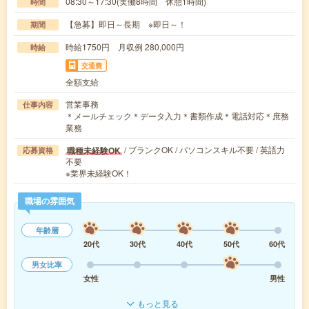
08:30～17:30(実働8時間 休憩1時間)
時間
【急募】即日～長期 ※即日～！
期間
時給1750円 月収例 280,000円
時給
交通費
全額支給
営業事務
仕事内容
＊メールチェック＊データ入力＊書類作成＊電話対応＊庶務
業務
/ ブランクOK / パソコンスキル不要 / 英語力
職種未経験OK
応募資格
不要
※業界未経験OK！
職場の雰囲気
年齢層
20代
30代
40代
50代
60代
男女比率
女性
男性
もっと見る