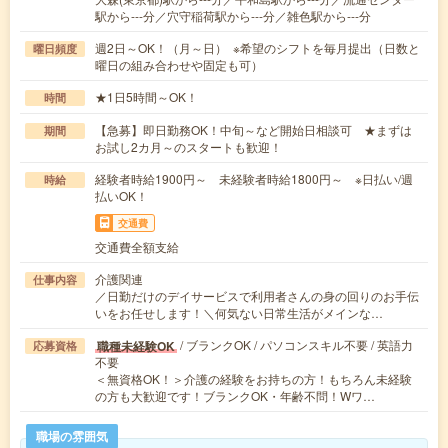
駅から---分／穴守稲荷駅から---分／雑色駅から---分
週2日～OK！（月～日） ※希望のシフトを毎月提出（日数と
曜日頻度
曜日の組み合わせや固定も可）
★1日5時間～OK！
時間
【急募】即日勤務OK！中旬～など開始日相談可 ★まずは
期間
お試し2カ月～のスタートも歓迎！
経験者時給1900円～ 未経験者時給1800円～ ※日払い/週
時給
払いOK！
交通費
交通費全額支給
介護関連
仕事内容
／日勤だけのデイサービスで利用者さんの身の回りのお手伝
いをお任せします！＼何気ない日常生活がメインな…
/ ブランクOK / パソコンスキル不要 / 英語力
職種未経験OK
応募資格
不要
＜無資格OK！＞介護の経験をお持ちの方！もちろん未経験
の方も大歓迎です！ブランクOK・年齢不問！Wワ…
職場の雰囲気