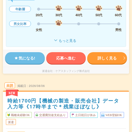
年齢層
20代
30代
40代
50代
60代
男女比率
女性
男性
もっと見る
気になる!
応募へ進む
詳しく見る
派遣会社
ケアスタッフィング株式会社
未読
掲載日
2026/08/06
NEW
時給1700円【機械の製造・販売会社】データ
入力等《17時半まで＊残業ほぼなし》
職種未経験OK
交通費別途支給あり
土日祝日が休み
WEB登録OK
派遣