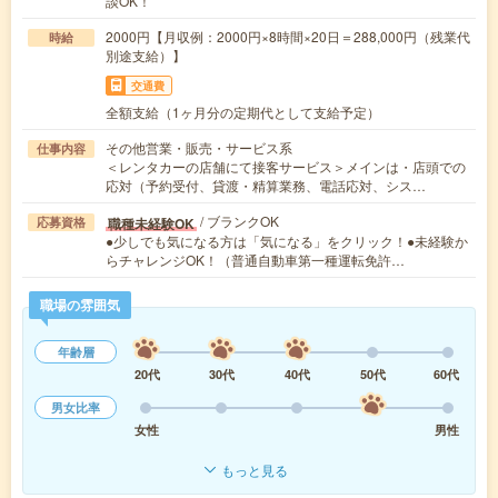
談OK！
2000円【月収例：2000円×8時間×20日＝288,000円（残業代
時給
別途支給）】
交通費
全額支給（1ヶ月分の定期代として支給予定）
その他営業・販売・サービス系
仕事内容
＜レンタカーの店舗にて接客サービス＞メインは・店頭での
応対（予約受付、貸渡・精算業務、電話応対、シス…
/ ブランクOK
職種未経験OK
応募資格
●少しでも気になる方は「気になる」をクリック！●未経験か
らチャレンジOK！（普通自動車第一種運転免許…
職場の雰囲気
年齢層
20代
30代
40代
50代
60代
男女比率
女性
男性
もっと見る