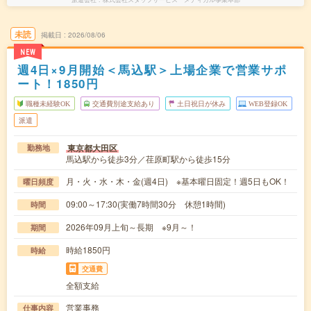
未読
掲載日
2026/08/06
NEW
週4日×9月開始＜馬込駅＞上場企業で営業サポ
ート！1850円
職種未経験OK
交通費別途支給あり
土日祝日が休み
WEB登録OK
派遣
東京都大田区
勤務地
馬込駅から徒歩3分／荏原町駅から徒歩15分
月・火・水・木・金(週4日) ※基本曜日固定！週5日もOK！
曜日頻度
09:00～17:30(実働7時間30分 休憩1時間)
時間
2026年09月上旬～長期 ※9月～！
期間
時給1850円
時給
交通費
全額支給
営業事務
仕事内容