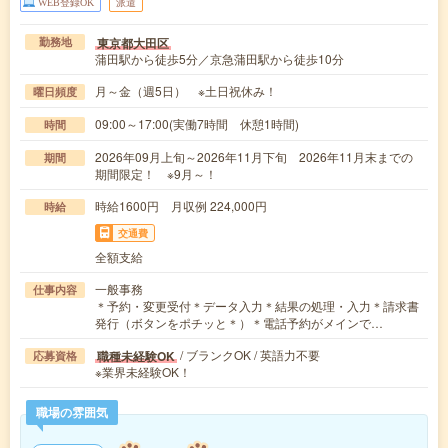
WEB登録OK
派遣
東京都大田区
勤務地
蒲田駅から徒歩5分／京急蒲田駅から徒歩10分
月～金（週5日） ※土日祝休み！
曜日頻度
09:00～17:00(実働7時間 休憩1時間)
時間
2026年09月上旬～2026年11月下旬 2026年11月末までの
期間
期間限定！ ※9月～！
時給1600円 月収例 224,000円
時給
交通費
全額支給
一般事務
仕事内容
＊予約・変更受付＊データ入力＊結果の処理・入力＊請求書
発行（ボタンをポチッと＊）＊電話予約がメインで…
/ ブランクOK / 英語力不要
職種未経験OK
応募資格
※業界未経験OK！
職場の雰囲気