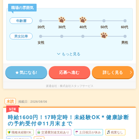
職場の雰囲気
年齢層
20代
30代
40代
50代
60代
男女比率
女性
男性
もっと見る
気になる!
応募へ進む
詳しく見る
派遣会社
株式会社スタッフサービス
未読
掲載日
2026/08/06
NEW
時給1600円！17時定時！未経験OK＊健康診断
の予約受付＠11月末まで
職種未経験OK
交通費別途支給あり
土日祝日が休み
残業なし