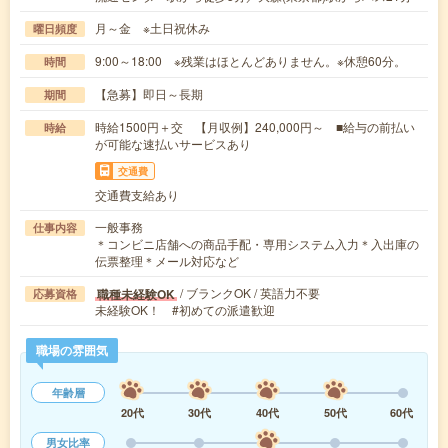
月～金 ※土日祝休み
曜日頻度
9:00～18:00 ※残業はほとんどありません。※休憩60分。
時間
【急募】即日～長期
期間
時給1500円＋交 【月収例】240,000円～ ■給与の前払い
時給
が可能な速払いサービスあり
交通費
交通費支給あり
一般事務
仕事内容
＊コンビニ店舗への商品手配・専用システム入力＊入出庫の
伝票整理＊メール対応など
/ ブランクOK / 英語力不要
職種未経験OK
応募資格
未経験OK！ #初めての派遣歓迎
職場の雰囲気
年齢層
20代
30代
40代
50代
60代
男女比率