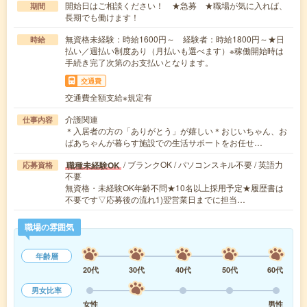
開始日はご相談ください！ ★急募 ★職場が気に入れば、
期間
長期でも働けます！
無資格未経験：時給1600円～ 経験者：時給1800円～★日
時給
払い／週払い制度あり（月払いも選べます）※稼働開始時は
手続き完了次第のお支払いとなります。
交通費
交通費全額支給※規定有
介護関連
仕事内容
＊入居者の方の「ありがとう」が嬉しい＊おじいちゃん、お
ばあちゃんが暮らす施設での生活サポートをお任せ…
/ ブランクOK / パソコンスキル不要 / 英語力
職種未経験OK
応募資格
不要
無資格・未経験OK年齢不問★10名以上採用予定★履歴書は
不要です▽応募後の流れ1)翌営業日までに担当…
職場の雰囲気
年齢層
20代
30代
40代
50代
60代
男女比率
女性
男性