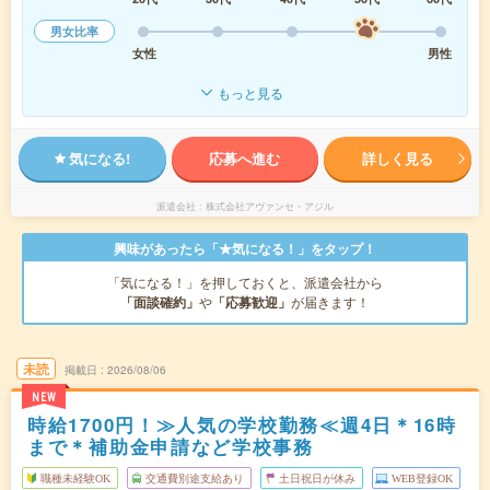
男女比率
女性
男性
もっと見る
気になる!
応募へ進む
詳しく見る
派遣会社
株式会社アヴァンセ・アジル
興味があったら「★気になる！」をタップ！
「気になる！」を押しておくと、派遣会社から
「面談確約」
や
「応募歓迎」
が届きます！
未読
掲載日
2026/08/06
NEW
時給1700円！≫人気の学校勤務≪週4日＊16時
まで＊補助金申請など学校事務
職種未経験OK
交通費別途支給あり
土日祝日が休み
WEB登録OK