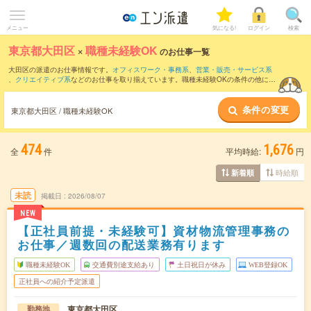
メニュー
気になる!
ログイン
検索
東京都大田区
×
職種未経験OK
のお仕事一覧
大田区の派遣のお仕事情報です。
オフィスワーク・事務系
、
営業・販売・サービス系
、
クリエイティブ系
などのお仕事を取り揃えています。職種未経験OKの条件の他に、
交通費別途支給あり
、
友だちと一緒の応募OK
、
残業なし
などのこだわり条件も取り揃
えています。
条件の変更
東京都大田区 / 職種未経験OK
474
1,676
全
件
平均時給:
円
時給順
新着順
未読
掲載日
2026/08/07
NEW
【正社員前提・未経験可】資材物流管理事務の
お仕事／週数回の配送業務有ります
職種未経験OK
交通費別途支給あり
土日祝日が休み
WEB登録OK
正社員への紹介予定派遣
東京都大田区
勤務地