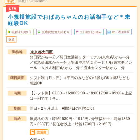
未読
掲載日
2026/08/06
NEW
小規模施設でおばあちゃんのお話相手など＊未
経験OK
職種未経験OK
交通費別途支給あり
土日祝日が休み
WEB登録OK
派遣
東京都大田区
勤務地
蒲田駅から---分／羽田空港第３ターミナル(京急)駅から---分
／京急蒲田駅から---分／羽田空港第２ターミナル(東京モノレ
ール・ＡＮＡ利用)駅から---分／流通センター駅から---分
シフト制（月～日） ※平日のみなどの相談もOK ※週3なども
曜日頻度
相談OK
【シフト例】07:00～16:0009:00～18:0017:00～09:00※ 上記
時間
は一例です！そ…
即日～2ヶ月以上 ■開始日の相談OK！
期間
無資格の方：時給1530円～1912円 / 介護福祉士：時給1830
時給
円～2287円 / 初任者以上：時給1730円～2162円
交通費
全額支給