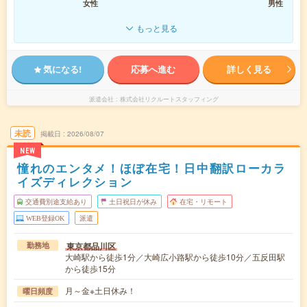
女性
男性
もっと見る
気になる!
応募へ進む
詳しく見る
派遣会社
株式会社リクルートスタッフィング
未読
掲載日
2026/08/07
NEW
憧れのエンタメ！ほぼ在宅！日中翻訳ローカラ
イズディレクション
交通費別途支給あり
土日祝日が休み
在宅・リモート
WEB登録OK
派遣
東京都品川区
勤務地
大崎駅から徒歩1分／大崎広小路駅から徒歩10分／五反田駅
から徒歩15分
月～金※土日休み！
曜日頻度