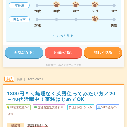
年齢層
20代
30代
40代
50代
60代
男女比率
女性
男性
もっと見る
気になる!
応募へ進む
詳しく見る
派遣会社
株式会社ホンヤク社
未読
掲載日
2026/08/01
1800円＊＼無理なく英語使ってみたい方／20
～40代活躍中！事務はじめてOK
職種未経験OK
交通費別途支給あり
土日祝日が休み
WEB登録OK
派遣
東京都品川区
勤務地