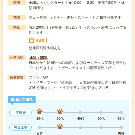
★朝ゆっくりスタート！★10:00～18:30（実働7.5時間・休
時間
憩1時間）
即日～長期 ※今月～、来月～スタートもご相談可能です！
期間
時給2000円（月収例：約32万円）※スキル・経験によって変
時給
動します
交通費
交通費別途支給あり
通訳・翻訳
仕事内容
日本語から韓国語への翻訳およびローカライズ業務を担当し
ていただきます。・ゲームテキストの翻訳業務・訳…
ブランクOK
応募資格
・ネイティブ言語（韓国語）、日本語が堪能な方（日本語検
定N1が望ましい）・文章を書くのが好きな方（P…
職場の雰囲気
年齢層
20代
30代
40代
50代
60代
男女比率
女性
男性