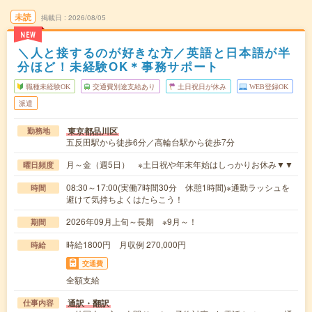
未読
掲載日
2026/08/05
NEW
＼人と接するのが好きな方／英語と日本語が半
分ほど！未経験OK＊事務サポート
職種未経験OK
交通費別途支給あり
土日祝日が休み
WEB登録OK
派遣
東京都品川区
勤務地
五反田駅から徒歩6分／高輪台駅から徒歩7分
月～金（週5日） ※土日祝や年末年始はしっかりお休み▼▼
曜日頻度
08:30～17:00(実働7時間30分 休憩1時間)※通勤ラッシュを
時間
避けて気持ちよくはたらこう！
2026年09月上旬～長期 ※9月～！
期間
時給1800円 月収例 270,000円
時給
交通費
全額支給
通訳・翻訳
仕事内容