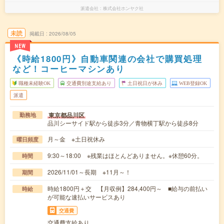
派遣会社
株式会社ホンヤク社
未読
掲載日
2026/08/05
NEW
《時給1800円》自動車関連の会社で購買処理
など！コーヒーマシンあり
職種未経験OK
交通費別途支給あり
土日祝日が休み
WEB登録OK
派遣
東京都品川区
勤務地
品川シーサイド駅から徒歩3分／青物横丁駅から徒歩8分
月～金 ※土日祝休み
曜日頻度
9:30～18:00 ※残業はほとんどありません。※休憩60分。
時間
2026/11/01～長期 ※11月～！
期間
時給1800円＋交 【月収例】284,400円～ ■給与の前払い
時給
が可能な速払いサービスあり
交通費
交通費支給あり