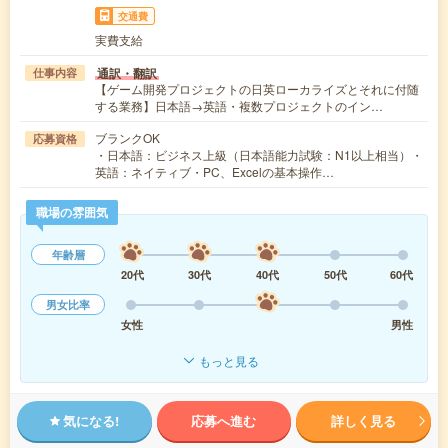
交通費
実費支給
通訳・翻訳
仕事内容
【ゲーム開発プロジェクトの日英ローカライズとそれに付随
する業務】日本語→英語・複数プロジェクトのイン…
ブランクOK
応募資格
・日本語：ビジネス上級（日本語能力試験：N1以上相当）・
英語：ネイティブ・PC、Excelの基本操作…
職場の雰囲気
年齢層
20代
30代
40代
50代
60代
男女比率
女性
男性
もっと見る
気になる!
応募へ進む
詳しく見る