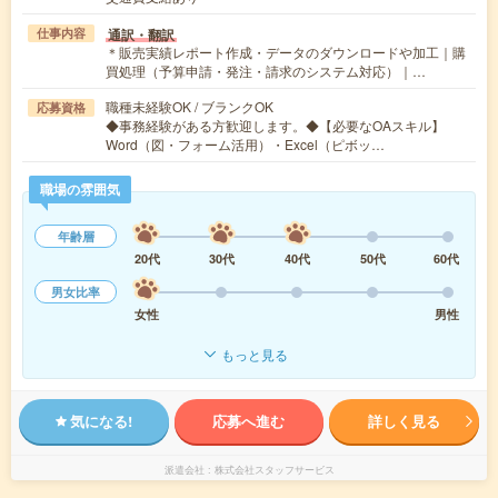
通訳・翻訳
仕事内容
＊販売実績レポート作成・データのダウンロードや加工｜購
買処理（予算申請・発注・請求のシステム対応）｜…
職種未経験OK / ブランクOK
応募資格
◆事務経験がある方歓迎します。◆【必要なOAスキル】
Word（図・フォーム活用）・Excel（ピボッ…
職場の雰囲気
年齢層
20代
30代
40代
50代
60代
男女比率
女性
男性
もっと見る
気になる!
応募へ進む
詳しく見る
派遣会社
株式会社スタッフサービス