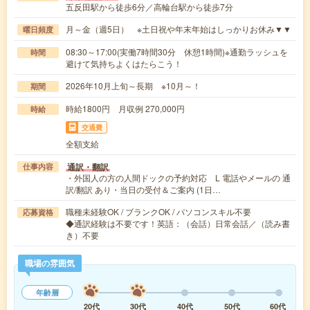
五反田駅から徒歩6分／高輪台駅から徒歩7分
月～金（週5日） ※土日祝や年末年始はしっかりお休み▼▼
曜日頻度
08:30～17:00(実働7時間30分 休憩1時間)※通勤ラッシュを
時間
避けて気持ちよくはたらこう！
2026年10月上旬～長期 ※10月～！
期間
時給1800円 月収例 270,000円
時給
交通費
全額支給
通訳・翻訳
仕事内容
・外国人の方の人間ドックの予約対応 L 電話やメールの 通
訳/翻訳 あり・当日の受付＆ご案内 (1日…
職種未経験OK / ブランクOK / パソコンスキル不要
応募資格
◆通訳経験は不要です！英語：（会話）日常会話／（読み書
き）不要
職場の雰囲気
年齢層
20代
30代
40代
50代
60代