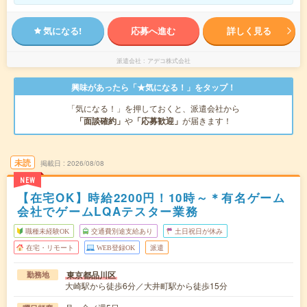
気になる!
応募へ進む
詳しく見る
派遣会社
アデコ株式会社
興味があったら「★気になる！」をタップ！
「気になる！」を押しておくと、派遣会社から
「面談確約」
や
「応募歓迎」
が届きます！
未読
掲載日
2026/08/08
NEW
【在宅OK】時給2200円！10時～＊有名ゲーム
会社でゲームLQAテスター業務
職種未経験OK
交通費別途支給あり
土日祝日が休み
在宅・リモート
WEB登録OK
派遣
東京都品川区
勤務地
大崎駅から徒歩6分／大井町駅から徒歩15分