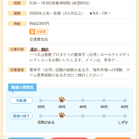
9:30～18:30(実働:8時間) (休憩60分)
時間
2026/9/上旬～長期（3カ月以上） ★9月～OK！
期間
時給2300円
時給
交通費
交通費支給
通訳・翻訳
仕事内容
一つ又は複数プロダクトの繁体字（台湾）ローカライズディ
レクションをお願いいたします。メインは、有名ゲ…
繁体字（台湾）語圏の経験がある方、海外市場への理解、ゲ
応募資格
ーム業界経験がある方ぜひご検討ください！
職場の雰囲気
年齢層
20代
30代
40代
50代
60代
職場の様子
活気がある
しずか