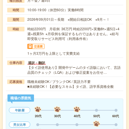
月～金／週5日
曜日頻度
10:00-19:00（休憩60分）実働8時間
時間
2026年09月01日～長期 ※開始日相談OK ※9月～！
期間
時給2200円 月収例 36万円 時給2200円×実働8h×週5日×4
時給
週+残業5h ※月収例を保証するものではありません。※給与
即受取りサービス利用可（利用条件有）
交通費
1ヶ月3万円を上限として実費支給
通訳・翻訳
仕事内容
【タイ語使用あり】開発中ゲームのタイ語版において、言語
品質のチェック（LQA）および修正提案をお任せ…
職種未経験OK / ブランクOK / 英語力不要
応募資格
■未経験OK！【必要なスキル】タイ語、語学系資格全般
職場の雰囲気
年齢層
20代
30代
40代
50代
60代
男女比率