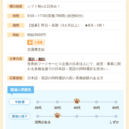
シフト制※土日休み！
曜日頻度
9:00～17:00(実働:7時間) (休憩60分)
時間
【急募】即日～長期（3カ月以上） ★8月～OK！
期間
時給3500円
時給
交通費
交通費支給
通訳・翻訳
仕事内容
世界的フードサービス企業の日本法人にて、経営・事業に関
わる各種会議での日本語⇔英語の同時通訳を担当い…
日本語・英語の同時通訳の高い実務経験のある方
応募資格
職場の雰囲気
年齢層
20代
30代
40代
50代
60代
職場の様子
活気がある
しずか