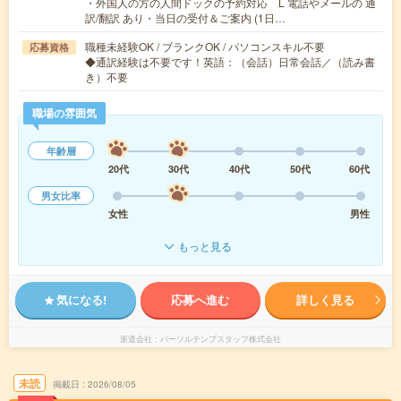
・外国人の方の人間ドックの予約対応 L 電話やメールの 通
訳/翻訳 あり・当日の受付＆ご案内 (1日…
職種未経験OK / ブランクOK / パソコンスキル不要
応募資格
◆通訳経験は不要です！英語：（会話）日常会話／（読み書
き）不要
職場の雰囲気
年齢層
20代
30代
40代
50代
60代
男女比率
女性
男性
もっと見る
気になる!
応募へ進む
詳しく見る
派遣会社
パーソルテンプスタッフ株式会社
未読
掲載日
2026/08/05