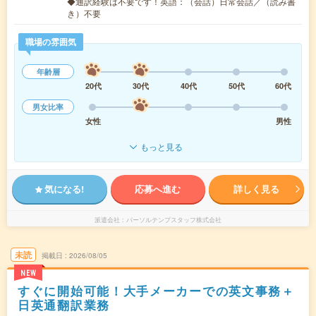
◆通訳経験は不要です！英語：（会話）日常会話／（読み書
き）不要
職場の雰囲気
年齢層
20代
30代
40代
50代
60代
男女比率
女性
男性
もっと見る
気になる!
応募へ進む
詳しく見る
派遣会社
パーソルテンプスタッフ株式会社
未読
掲載日
2026/08/05
NEW
すぐに開始可能！大手メーカーでの英文事務＋
日英通翻訳業務