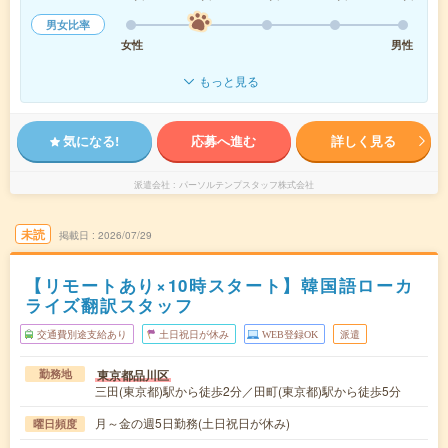
男女比率
女性
男性
もっと見る
気になる!
応募へ進む
詳しく見る
派遣会社
パーソルテンプスタッフ株式会社
未読
掲載日
2026/07/29
【リモートあり×10時スタート】韓国語ローカ
ライズ翻訳スタッフ
交通費別途支給あり
土日祝日が休み
WEB登録OK
派遣
東京都品川区
勤務地
三田(東京都)駅から徒歩2分／田町(東京都)駅から徒歩5分
月～金の週5日勤務(土日祝日が休み)
曜日頻度