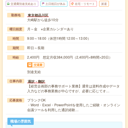
交通費別途支給あり
土日祝日が休み
在宅・リモート
派遣
東京都品川区
勤務地
大崎駅から徒歩10分
月～金 ※企業カレンダーあり
曜日頻度
9:00～18:00（休憩1時間 12:00～13:00）
時間
即日～長期
期間
2,400円 想定月収384,000円（2,400円×8時間×20日）
時給
交通費
別途支給
通訳・翻訳
仕事内容
【経営企画部の事務サポート業務】通常は資料作成やデータ
入力などの事務業務が中心ですが、必要に応じてオ…
ブランクOK
応募資格
・Word・Excel・PowerPointを使用したご経験・オンライン
会議ツールを利用した通訳経験…
職場の雰囲気