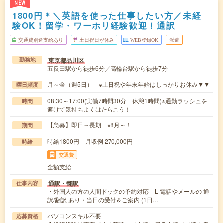
NEW
1800円＊＼英語を使った仕事したい方／未経
験OK！留学・ワーホリ経験歓迎！通訳
交通費別途支給あり
土日祝日が休み
WEB登録OK
派遣
東京都品川区
勤務地
五反田駅から徒歩6分／高輪台駅から徒歩7分
月～金（週5日） ※土日祝や年末年始はしっかりお休み▼▼
曜日頻度
08:30～17:00(実働7時間30分 休憩1時間)※通勤ラッシュを
時間
避けて気持ちよくはたらこう！
【急募】即日～長期 ※8月～！
期間
時給1800円 月収例 270,000円
時給
交通費
全額支給
通訳・翻訳
仕事内容
・外国人の方の人間ドックの予約対応 L 電話やメールの 通
訳/翻訳 あり・当日の受付＆ご案内 (1日…
パソコンスキル不要
応募資格