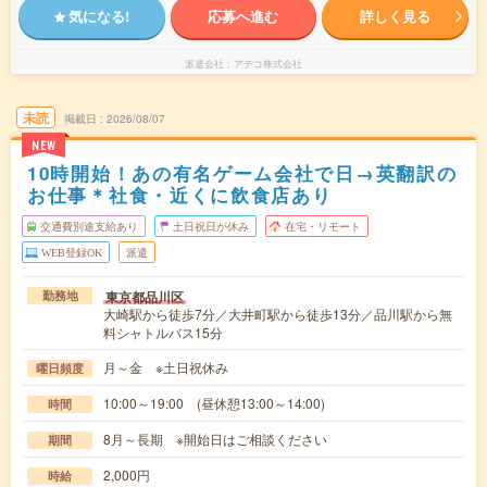
気になる!
応募へ進む
詳しく見る
派遣会社
アデコ株式会社
未読
掲載日
2026/08/07
NEW
10時開始！あの有名ゲーム会社で日→英翻訳の
お仕事＊社食・近くに飲食店あり
交通費別途支給あり
土日祝日が休み
在宅・リモート
WEB登録OK
派遣
東京都品川区
勤務地
大崎駅から徒歩7分／大井町駅から徒歩13分／品川駅から無
料シャトルバス15分
月～金 ※土日祝休み
曜日頻度
10:00～19:00 (昼休憩13:00～14:00)
時間
8月～長期 ※開始日はご相談ください
期間
2,000円
時給