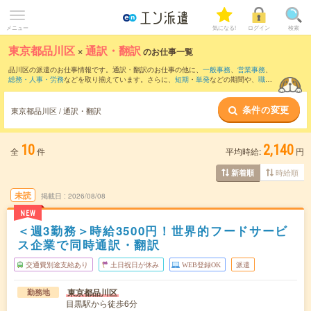
メニュー
気になる!
ログイン
検索
東京都品川区
×
通訳・翻訳
のお仕事一覧
品川区の派遣のお仕事情報です。通訳・翻訳のお仕事の他に、
一般事務
、
営業事務
、
総務・人事・労務
などを取り揃えています。さらに、
短期
・
単発
などの期間や、
職種
未経験OK
などのこだわり条件で絞り込んでいただけます。職種辞典：
通訳・翻訳のお
仕事とは？とは？
条件の変更
東京都品川区 / 通訳・翻訳
10
2,140
全
件
平均時給:
円
時給順
新着順
未読
掲載日
2026/08/08
NEW
＜週3勤務＞時給3500円！世界的フードサービ
ス企業で同時通訳・翻訳
交通費別途支給あり
土日祝日が休み
WEB登録OK
派遣
東京都品川区
勤務地
目黒駅から徒歩6分