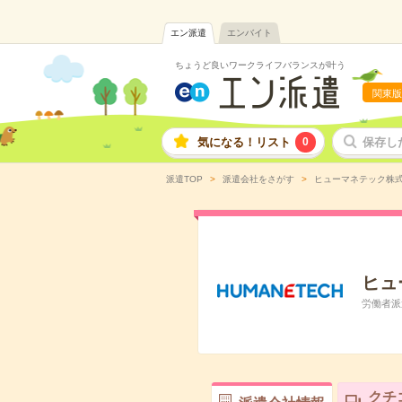
エン派遣
エンバイト
ちょうど良いワークライフバランスが叶う
関東版
気になる！リスト
0
保存し
派遣TOP
派遣会社をさがす
ヒューマネテック株
ヒュ
労働者派遣
クチ