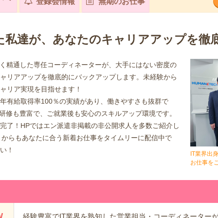
登録会情報
無期のお仕事
した私達が、あなたのキャリアアップを徹
深く精通した専任コーディネーターが、大手にはない密度の
ャリアアップを徹底的にバックアップします。未経験から
ャリア実現を目指せます！
年有給取得率100％の実績があり、働きやすさも抜群で
IT研修も豊富で、ご就業後も安心のスキルアップ環境です。
完了！HPではエン派遣非掲載の非公開求人を多数ご紹介し
ントからもあなたに合う新着お仕事をタイムリーに配信中で
い！
IT業界出
お仕事を
W
経験豊富でIT業界を熟知した営業担当・コーディネーター