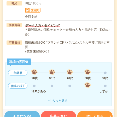
時給1850円
時給
交通費
全額支給
データ入力・タイピング
仕事内容
＊建設建材の価格チェック＊金額の入力＊電話対応（取次の
み）
職種未経験OK / ブランクOK / パソコンスキル不要 / 英語力不
応募資格
要
※業界未経験OK！
職場の雰囲気
年齢層
20代
30代
40代
50代
60代
職場の様子
活気がある
しずか
もっと見る
気になる!
応募へ進む
詳しく見る