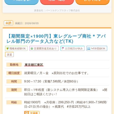
派遣会社
パーソルテンプスタッフ株式会社
未読
掲載日
2026/08/05
【期間限定×1900円】東レグループ商社＊アパ
レル部門のデータ入力など(TK)
職種未経験OK
交通費別途支給あり
土日祝日が休み
WEB登録OK
派遣
東京都江東区
勤務地
就業曜日／月～金 ※原則出社でのお仕事です。
曜日頻度
9:00～17:30（実働7.5時間／休憩60分）
時間
即日～1年程度（新システム導入に伴う期間限定募集） ※開
期間
始日はご相談ください！
時給1900円 ※月収例：299,250-円（時給＠1,900×7.5時間/
時給
日×21日/月の場合）＋残業代 #月収25万円以上
交通費