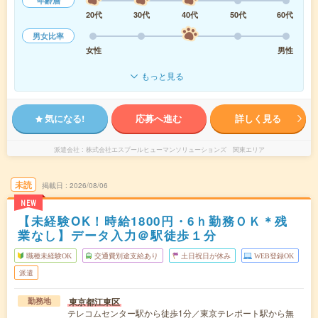
年齢層
20代
30代
40代
50代
60代
男女比率
女性
男性
もっと見る
気になる!
応募へ進む
詳しく見る
派遣会社
株式会社エスプールヒューマンソリューションズ 関東エリア
未読
掲載日
2026/08/06
NEW
【未経験OK！時給1800円・6ｈ勤務ＯＫ＊残
業なし】データ入力＠駅徒歩１分
職種未経験OK
交通費別途支給あり
土日祝日が休み
WEB登録OK
派遣
東京都江東区
勤務地
テレコムセンター駅から徒歩1分／東京テレポート駅から無