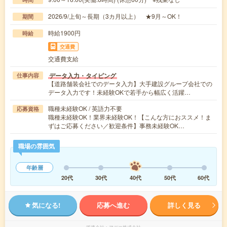
2026/9/上旬～長期（3カ月以上） ★9月～OK！
期間
時給1900円
時給
交通費
交通費支給
データ入力・タイピング
仕事内容
【道路舗装会社でのデータ入力】大手建設グループ会社での
データ入力です！未経験OKで若手から幅広く活躍…
職種未経験OK / 英語力不要
応募資格
職種未経験OK！業界未経験OK！【こんな方におススメ！ま
ずはご応募ください／歓迎条件】事務未経験OK…
職場の雰囲気
年齢層
20代
30代
40代
50代
60代
気になる!
応募へ進む
詳しく見る