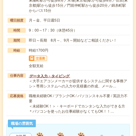
京都)駅から徒歩15分／門前仲町駅から徒歩20分／錦糸町駅
からバス15分
月～金、平日週5日
曜日頻度
9：00～17：30（休憩45分）
時間
即日～長期 8月～、9月～開始などご相談ください！
期間
時給1700円
時給
交通費
全額支給
データ入力・タイピング
仕事内容
＜大手エアコンメーカーが提供するシステムに関する事務ア
シ＞専用システムへの入力や見積書の作成、メール…
職種未経験OK / ブランクOK / パソコンスキル不要 / 英語力不
応募資格
要
＜未経験OK！＞・キーボードでカンタンな入力ができる方
＊パソコンを使ったお仕事経験がなくてもOK！！…
職場の雰囲気