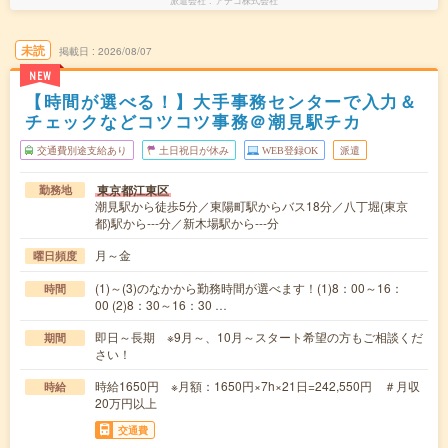
派遣会社
アデコ株式会社
未読
掲載日
2026/08/07
NEW
【時間が選べる！】大手事務センターで入力＆
チェックなどコツコツ事務＠潮見駅チカ
交通費別途支給あり
土日祝日が休み
WEB登録OK
派遣
東京都江東区
勤務地
潮見駅から徒歩5分／東陽町駅からバス18分／八丁堀(東京
都)駅から---分／新木場駅から---分
月～金
曜日頻度
(1)～(3)のなかから勤務時間が選べます！(1)8：00～16：
時間
00 (2)8：30～16：30 …
即日～長期 ※9月～、10月～スタート希望の方もご相談くだ
期間
さい！
時給1650円 ※月額：1650円×7h×21日=242,550円 ＃月収
時給
20万円以上
交通費