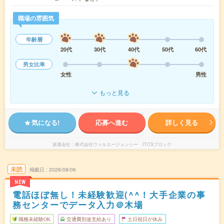
職場の雰囲気
年齢層
20代
30代
40代
50代
60代
男女比率
女性
男性
もっと見る
気になる!
応募へ進む
詳しく見る
派遣会社
株式会社ウィルエージェンシー ITCSブロック
未読
掲載日
2026/08/06
NEW
電話ほぼ無し！未経験歓迎(^^！大手企業の事
務センターでデータ入力＠木場
職種未経験OK
交通費別途支給あり
土日祝日が休み