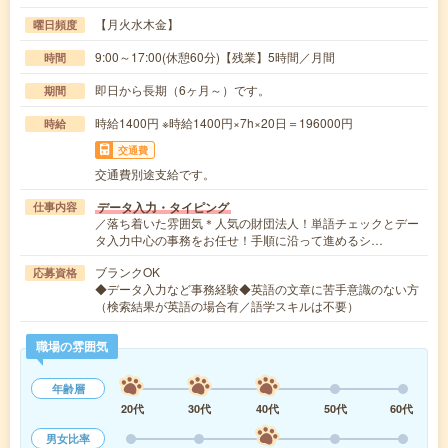
【月火水木金】
曜日頻度
9:00～17:00(休憩60分)【残業】5時間／月間
時間
即日から長期（6ヶ月～）です。
期間
時給1400円 ※時給1400円×7h×20日＝196000円
時給
交通費
交通費別途支給です。
データ入力・タイピング
仕事内容
／落ち着いた雰囲気＊人気の財団法人！単語チェックとデー
タ入力中心の事務をお任せ！手順に沿って進めるシ…
ブランクOK
応募資格
◆データ入力など事務経験◆英語の文章に苦手意識のない方
（検索結果が英語の場合有／語学スキルは不要）
職場の雰囲気
年齢層
20代
30代
40代
50代
60代
男女比率