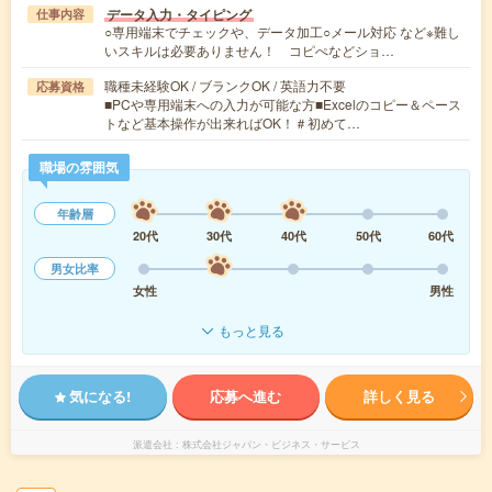
データ入力・タイピング
仕事内容
○専用端末でチェックや、データ加工○メール対応 など※難し
いスキルは必要ありません！ コピぺなどショ…
職種未経験OK / ブランクOK / 英語力不要
応募資格
■PCや専用端末への入力が可能な方■Excelのコピー＆ペース
トなど基本操作が出来ればOK！＃初めて…
職場の雰囲気
年齢層
20代
30代
40代
50代
60代
男女比率
女性
男性
もっと見る
気になる!
応募へ進む
詳しく見る
派遣会社
株式会社ジャパン・ビジネス・サービス