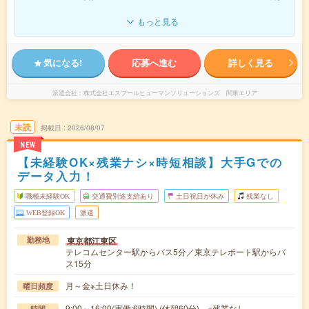
もっと見る
気になる!
応募へ進む
詳しく見る
派遣会社
株式会社エスプールヒューマンソリューションズ 関東エリア
未読
掲載日
2026/08/07
NEW
【未経験OK×残業ナシ×時短相談】大手Gでの
データ入力！
職種未経験OK
交通費別途支給あり
土日祝日が休み
残業なし
WEB登録OK
派遣
東京都江東区
勤務地
テレコムセンター駅からバス5分／東京テレポート駅からバ
ス15分
月～金※土日休み！
曜日頻度
9:00～16:00(実働:6時間) (休憩60分) ※残業なし
時間