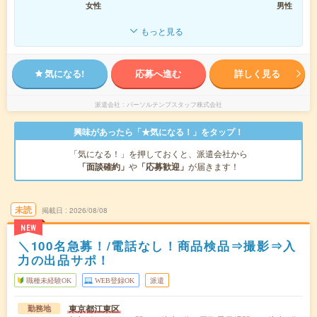
女性
男性
もっと見る
気になる!
応募へ進む
詳しく見る
派遣会社
パーソルテンプスタッフ株式会社
興味があったら「★気になる！」をタップ！
「気になる！」を押しておくと、派遣会社から
「面談確約」
や
「応募歓迎」
が届きます！
未読
掲載日
2026/08/08
NEW
＼100名急募！/電話なし！商品検品⇒撮影⇒入
力の出品サポ！
職種未経験OK
WEB登録OK
派遣
東京都江東区
勤務地