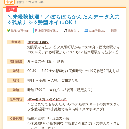
未読
掲載日
2026/08/06
NEW
＼未経験歓迎！／ぽちぽちかんたんデータ入力
✧残業ナシ✧髪型ネイルOK！
職種未経験OK
土日祝日が休み
残業なし
WEB登録OK
派遣
東京都江東区
勤務地
潮見駅から徒歩6分／東陽町駅からバス10分／西大島駅から
バス15分／南砂町駅からバス18分／新木場駅から徒歩25分
月～金の平日週5日勤務
曜日頻度
09:30～18:30★休憩60分+実働時間中の10分休憩3回あり◎
時間
即日 ～ 長期 ★入職日ご相談可能
期間
時給1700円 ★前払い相談可（規定あり）
時給
データ入力・タイピング
仕事内容
＼はじめてでもかんたん⦿／✨未経験スタートの先輩スタッ
フ多数活躍中✨未経験でも高時給！スマホやタブレ…
職種未経験OK / 英語力不要
応募資格
◇未経験OK◇基本的なPC操作が可能な方（文字入力・コピ
ー＆ペーストなど）