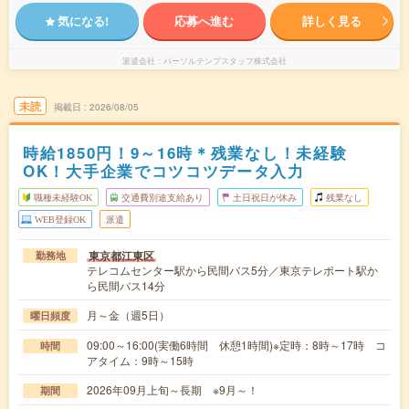
気になる!
応募へ進む
詳しく見る
派遣会社
パーソルテンプスタッフ株式会社
未読
掲載日
2026/08/05
時給1850円！9～16時＊残業なし！未経験
OK！大手企業でコツコツデータ入力
職種未経験OK
交通費別途支給あり
土日祝日が休み
残業なし
WEB登録OK
派遣
東京都江東区
勤務地
テレコムセンター駅から民間バス5分／東京テレポート駅か
ら民間バス14分
月～金（週5日）
曜日頻度
09:00～16:00(実働6時間 休憩1時間)※定時：8時～17時 コ
時間
アタイム：9時～15時
2026年09月上旬～長期 ※9月～！
期間