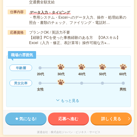
交通費全額支給
データ入力・タイピング
仕事内容
・専用システム・Excelへのデータ入力、操作・処理結果の
照合・書類のチェック、ファイリング・電話対…
ブランクOK / 英語力不要
応募資格
【経験】PCを使った事務経験のある方 【OAスキル】
Excel（入力・修正、表計算等）操作可能な方※…
職場の雰囲気
年齢層
20代
30代
40代
50代
60代
男女比率
女性
男性
もっと見る
気になる!
応募へ進む
詳しく見る
派遣会社
株式会社ジャパン・ビジネス・サービス