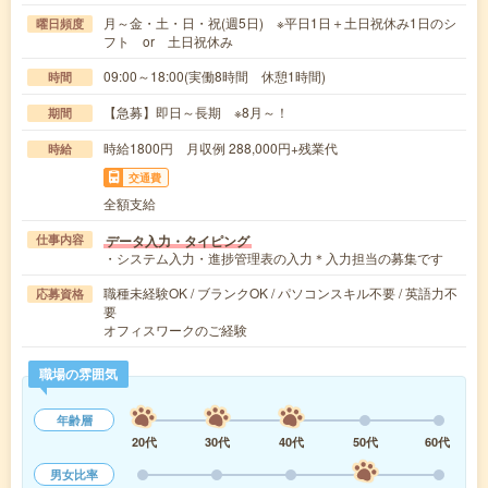
月～金・土・日・祝(週5日) ※平日1日＋土日祝休み1日のシ
曜日頻度
フト or 土日祝休み
09:00～18:00(実働8時間 休憩1時間)
時間
【急募】即日～長期 ※8月～！
期間
時給1800円 月収例 288,000円+残業代
時給
交通費
全額支給
データ入力・タイピング
仕事内容
・システム入力・進捗管理表の入力＊入力担当の募集です
職種未経験OK / ブランクOK / パソコンスキル不要 / 英語力不
応募資格
要
オフィスワークのご経験
職場の雰囲気
年齢層
20代
30代
40代
50代
60代
男女比率