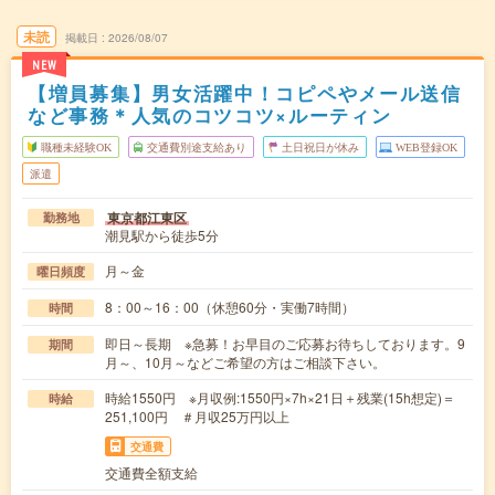
未読
掲載日
2026/08/07
NEW
【増員募集】男女活躍中！コピペやメール送信
など事務＊人気のコツコツ×ルーティン
職種未経験OK
交通費別途支給あり
土日祝日が休み
WEB登録OK
派遣
東京都江東区
勤務地
潮見駅から徒歩5分
月～金
曜日頻度
8：00～16：00（休憩60分・実働7時間）
時間
即日～長期 ※急募！お早目のご応募お待ちしております。9
期間
月～、10月～などご希望の方はご相談下さい。
時給1550円 ※月収例:1550円×7h×21日＋残業(15h想定)＝
時給
251,100円 ＃月収25万円以上
交通費
交通費全額支給