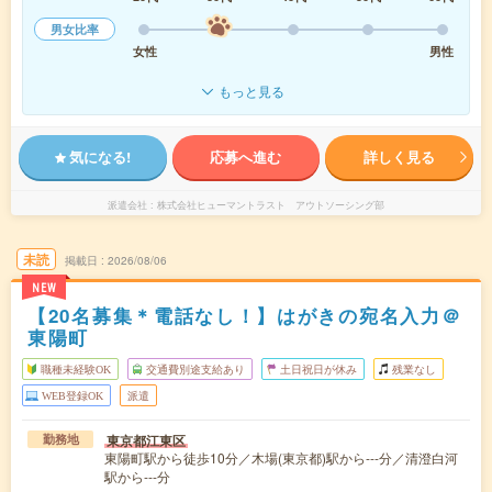
男女比率
女性
男性
もっと見る
気になる!
応募へ進む
詳しく見る
派遣会社
株式会社ヒューマントラスト アウトソーシング部
未読
掲載日
2026/08/06
NEW
【20名募集＊電話なし！】はがきの宛名入力＠
東陽町
職種未経験OK
交通費別途支給あり
土日祝日が休み
残業なし
WEB登録OK
派遣
東京都江東区
勤務地
東陽町駅から徒歩10分／木場(東京都)駅から---分／清澄白河
駅から---分