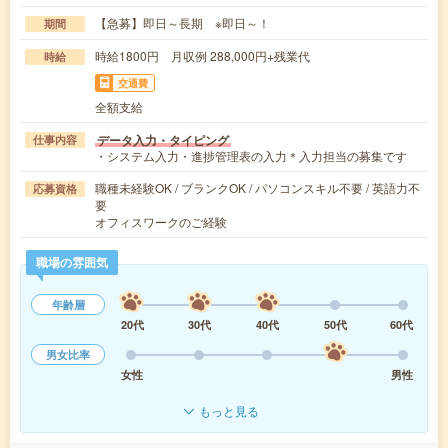
【急募】即日～長期 ※即日～！
期間
時給1800円 月収例 288,000円+残業代
時給
交通費
全額支給
データ入力・タイピング
仕事内容
・システム入力・進捗管理表の入力＊入力担当の募集です
職種未経験OK / ブランクOK / パソコンスキル不要 / 英語力不
応募資格
要
オフィスワークのご経験
職場の雰囲気
年齢層
20代
30代
40代
50代
60代
男女比率
女性
男性
もっと見る