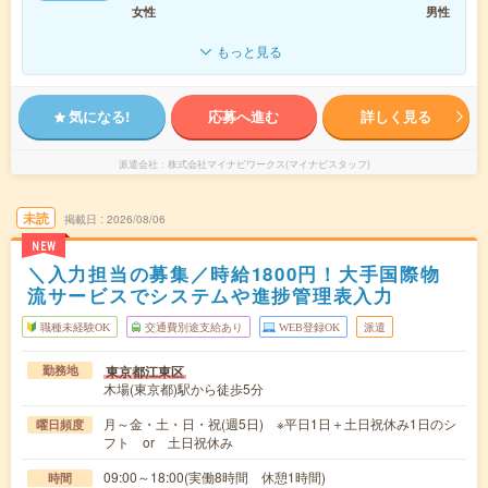
女性
男性
もっと見る
気になる!
応募へ進む
詳しく見る
派遣会社
株式会社マイナビワークス(マイナビスタッフ)
未読
掲載日
2026/08/06
NEW
＼入力担当の募集／時給1800円！大手国際物
流サービスでシステムや進捗管理表入力
職種未経験OK
交通費別途支給あり
WEB登録OK
派遣
東京都江東区
勤務地
木場(東京都)駅から徒歩5分
月～金・土・日・祝(週5日) ※平日1日＋土日祝休み1日のシ
曜日頻度
フト or 土日祝休み
09:00～18:00(実働8時間 休憩1時間)
時間