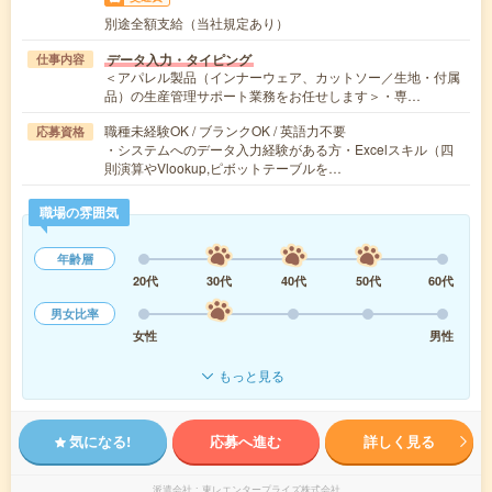
別途全額支給（当社規定あり）
データ入力・タイピング
仕事内容
＜アパレル製品（インナーウェア、カットソー／生地・付属
品）の生産管理サポート業務をお任せします＞・専…
職種未経験OK / ブランクOK / 英語力不要
応募資格
・システムへのデータ入力経験がある方・Excelスキル（四
則演算やVlookup,ピボットテーブルを…
職場の雰囲気
年齢層
20代
30代
40代
50代
60代
男女比率
女性
男性
もっと見る
気になる!
応募へ進む
詳しく見る
派遣会社
東レエンタープライズ株式会社