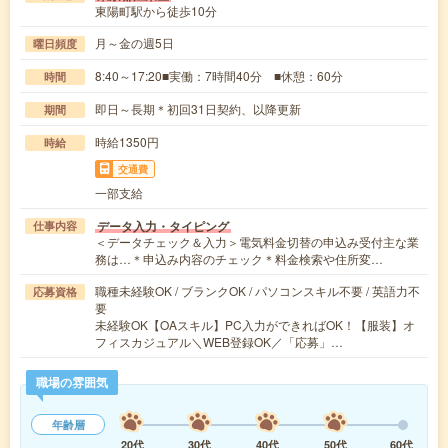
東陽町駅から徒歩10分
月～金の週5日
曜日頻度
8:40～17:20■実働：7時間40分 ■休憩：60分
時間
即日～長期＊初回31日契約、以降更新
期間
時給1350円
時給
交通費
一部支給
データ入力・タイピング
仕事内容
＜データチェック＆入力＞電気料金切替の申込み受付主な業
務は…＊申込み内容のチェック＊料金検索や住所変…
職種未経験OK / ブランクOK / パソコンスキル不要 / 英語力不
応募資格
要
未経験OK【OAスキル】PC入力ができればOK！【服装】オ
フィスカジュアル＼WEB登録OK／「応募」…
職場の雰囲気
年齢層
20代
30代
40代
50代
60代