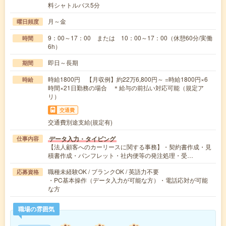
料シャトルバス5分
月～金
曜日頻度
9：00～17：00 または 10：00～17：00（休憩60分/実働
時間
6h）
即日～長期
期間
時給1800円 【月収例】約22万6,800円～ =時給1800円×6
時給
時間×21日勤務の場合 ＊給与の前払い対応可能（規定ア
リ）
交通費
交通費別途支給(規定有)
データ入力・タイピング
仕事内容
【法人顧客へのカーリースに関する事務】・契約書作成・見
積書作成・パンフレット・社内便等の発注処理・受…
職種未経験OK / ブランクOK / 英語力不要
応募資格
・PC基本操作（データ入力が可能な方）・電話応対が可能
な方
職場の雰囲気