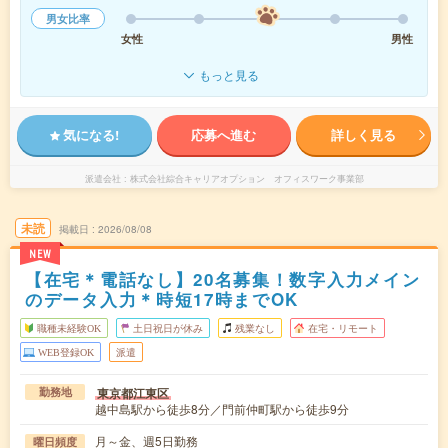
男女比率
女性
男性
もっと見る
気になる!
応募へ進む
詳しく見る
派遣会社
株式会社綜合キャリアオプション オフィスワーク事業部
未読
掲載日
2026/08/08
NEW
【在宅＊電話なし】20名募集！数字入力メイン
のデータ入力＊時短17時までOK
職種未経験OK
土日祝日が休み
残業なし
在宅・リモート
WEB登録OK
派遣
東京都江東区
勤務地
越中島駅から徒歩8分／門前仲町駅から徒歩9分
月～金、週5日勤務
曜日頻度