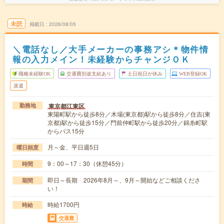
未読
掲載日
2026/08/05
＼電話なし／大手メーカーの事務アシ＊物件情
報の入力メイン！未経験からチャンジＯＫ
職種未経験OK
交通費別途支給あり
土日祝日が休み
WEB登録OK
派遣
東京都江東区
勤務地
東陽町駅から徒歩8分／木場(東京都)駅から徒歩8分／住吉(東
京都)駅から徒歩15分／門前仲町駅から徒歩20分／錦糸町駅
からバス15分
月～金、平日週5日
曜日頻度
9：00～17：30（休憩45分）
時間
即日～長期 2026年8月～、9月～開始などご相談くださ
期間
い！
時給1700円
時給
交通費