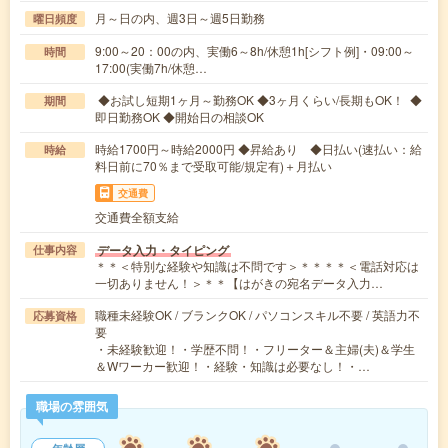
月～日の内、週3日～週5日勤務
曜日頻度
9:00～20：00の内、実働6～8h/休憩1h[シフト例]・09:00～
時間
17:00(実働7h/休憩…
◆お試し短期1ヶ月～勤務OK ◆3ヶ月くらい/長期もOK！ ◆
期間
即日勤務OK ◆開始日の相談OK
時給1700円～時給2000円 ◆昇給あり ◆日払い(速払い：給
時給
料日前に70％まで受取可能/規定有)＋月払い
交通費
交通費全額支給
データ入力・タイピング
仕事内容
＊＊＜特別な経験や知識は不問です＞＊＊＊＊＜電話対応は
一切ありません！＞＊＊【はがきの宛名データ入力…
職種未経験OK / ブランクOK / パソコンスキル不要 / 英語力不
応募資格
要
・未経験歓迎！・学歴不問！・フリーター＆主婦(夫)＆学生
＆Wワーカー歓迎！・経験・知識は必要なし！・…
職場の雰囲気