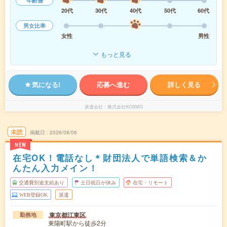
年齢層
20代
30代
40代
50代
60代
男女比率
女性
男性
もっと見る
気になる!
応募へ進む
詳しく見る
派遣会社
株式会社KOSMO
未読
掲載日
2026/08/06
NEW
在宅OK！電話なし＊財団法人で単語検索＆か
んたん入力メイン！
交通費別途支給あり
土日祝日が休み
在宅・リモート
WEB登録OK
派遣
東京都江東区
勤務地
東陽町駅から徒歩2分