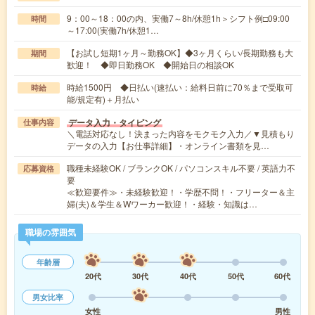
9：00～18：00の内、実働7～8h/休憩1h＞シフト例□09:00
時間
～17:00(実働7h/休憩1…
【お試し短期1ヶ月～勤務OK】◆3ヶ月くらい/長期勤務も大
期間
歓迎！ ◆即日勤務OK ◆開始日の相談OK
時給1500円 ◆日払い(速払い：給料日前に70％まで受取可
時給
能/規定有)＋月払い
データ入力・タイピング
仕事内容
＼電話対応なし！決まった内容をモクモク入力／▼見積もり
データの入力【お仕事詳細】・オンライン書類を見…
職種未経験OK / ブランクOK / パソコンスキル不要 / 英語力不
応募資格
要
≪歓迎要件≫・未経験歓迎！・学歴不問！・フリーター＆主
婦(夫)＆学生＆Wワーカー歓迎！・経験・知識は…
職場の雰囲気
年齢層
20代
30代
40代
50代
60代
男女比率
女性
男性