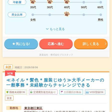
年齢層
20代
30代
40代
50代
60代
男女比率
女性
男性
もっと見る
気になる!
応募へ進む
詳しく見る
派遣会社
株式会社プロスタッフ
未読
掲載日
2026/08/06
NEW
≪ネイル＊髪色＊服装じゆう≫大手メーカーの
一般事務＊未経験からチャレンジできる
職種未経験OK
交通費別途支給あり
土日祝日が休み
WEB登録OK
派遣
東京都江東区
勤務地
東陽町駅から徒歩8分／木場(東京都)駅から徒歩8分／住吉(東