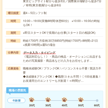
東京ビッグサイト駅から徒歩3分／国際展示場駅から徒歩7分
／有明(東京都)駅から徒歩9分
週4～5日シフト制
曜日頻度
10:00～19:00(実働8時間/休憩60分) ※10:00～16:00の時短
時間
もOK！
※即日スタートOKで長期のお仕事(スタート日の相談OK)
期間
時給1700円 月収例:30万6850円(時給1700円×8時間×21日
時給
+残業10時間)※週5の場合
データ入力・タイピング
仕事内容
《電話対応なし！》・商品の検品・オークションに出品する
ための写真撮影・商品名などの入力をお任せします…
職種未経験OK / ブランクOK / パソコンスキル不要 / 英語力不
応募資格
要
◆未経験&ブランクOK！◆職歴/スキル不問！◇100名募集！
お友達同士のエントリーも大歓迎！≪時間が…
職場の雰囲気
年齢層
20代
30代
40代
50代
60代