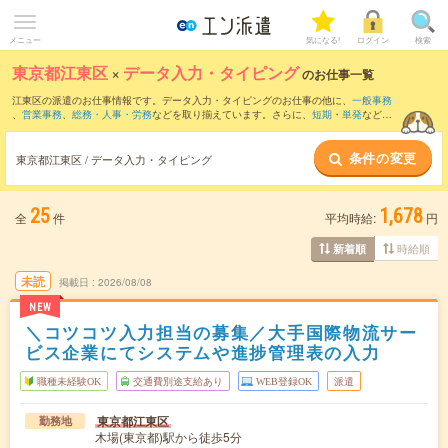
メニュー
気になる!
ログイン
検索
東京都江東区
×
データ入力・タイピング
のお仕事一覧
江東区の派遣のお仕事情報です。データ入力・タイピングのお仕事の他に、
一般事務
、
営業事務
、
総務・人事・労務
などを取り揃えています。さらに、
短期
・
単発
などの
期間や、
職種未経験OK
などのこだわり条件で絞り込んでいただけます。職種辞典：
デ
ータ入力・タイピングのお仕事とは？とは？
条件の変更
東京都江東区 / データ入力・タイピング
25
1,678
全
件
平均時給:
円
時給順
新着順
未読
掲載日
2026/08/08
NEW
＼コツコツ入力担当の募集／大手国際物流サー
ビス企業にてシステムや進捗管理表の入力
職種未経験OK
交通費別途支給あり
WEB登録OK
派遣
東京都江東区
勤務地
木場(東京都)駅から徒歩5分