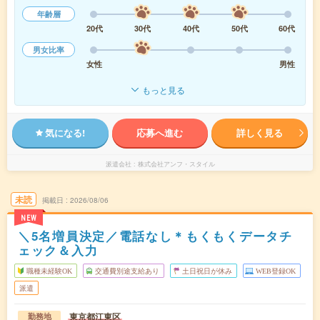
年齢層
20代
30代
40代
50代
60代
男女比率
女性
男性
もっと見る
気になる!
応募へ進む
詳しく見る
派遣会社
株式会社アンフ・スタイル
未読
掲載日
2026/08/06
NEW
＼5名増員決定／電話なし＊もくもくデータチ
ェック＆入力
職種未経験OK
交通費別途支給あり
土日祝日が休み
WEB登録OK
派遣
東京都江東区
勤務地