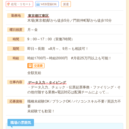
在宅・リモート
WEB登録OK
派遣
東京都江東区
勤務地
木場(東京都)駅から徒歩5分／門前仲町駅から徒歩10分
月～金
曜日頻度
9：00～17：00（実働7時間）
時間
即日～長期 ※8月～、9月～も相談可！
期間
時給1700円～時給2000円 #月収25万円以上も可能！
時給
交通費
全額支給
データ入力・タイピング
仕事内容
・データ入力、チェック・伝票起票事務・ファイリング・そ
の他付随する業務※電話対応は配属チームによって…
職種未経験OK / ブランクOK / パソコンスキル不要 / 英語力不
応募資格
要
未経験でも歓迎！
職場の雰囲気