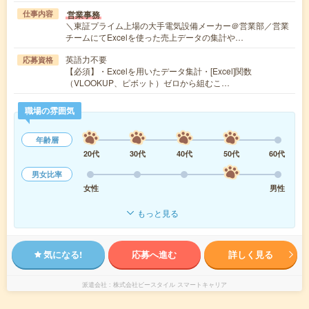
営業事務
仕事内容
＼東証プライム上場の大手電気設備メーカー＠営業部／営業
チームにてExcelを使った売上データの集計や…
英語力不要
応募資格
【必須】・Excelを用いたデータ集計・[Excel]関数
（VLOOKUP、ピボット）ゼロから組むこ…
職場の雰囲気
年齢層
20代
30代
40代
50代
60代
男女比率
女性
男性
もっと見る
気になる!
応募へ進む
詳しく見る
派遣会社
株式会社ビースタイル スマートキャリア