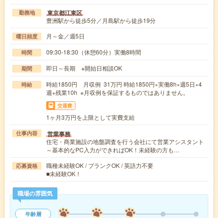
東京都江東区
勤務地
豊洲駅から徒歩5分／月島駅から徒歩19分
月～金／週5日
曜日頻度
09:30-18:30（休憩60分）実働8時間
時間
即日～長期 ※開始日相談OK
期間
時給1850円 月収例 31万円 時給1850円×実働8h×週5日×4
時給
週+残業10h ※月収例を保証するものではありません。
交通費
1ヶ月3万円を上限として実費支給
営業事務
仕事内容
住宅・商業施設の地盤調査を行う会社にて営業アシスタント
～基本的なPC入力ができればOK！未経験の方も…
職種未経験OK / ブランクOK / 英語力不要
応募資格
■未経験OK！
職場の雰囲気
年齢層