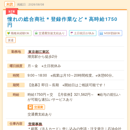
未読
掲載日
2026/08/08
NEW
憧れの総合商社＊登録作業など＊高時給1750
円
職種未経験OK
交通費別途支給あり
土日祝日が休み
WEB登録OK
派遣
東京都江東区
勤務地
潮見駅から徒歩2分
月～金 ※土日祝休み
曜日頻度
9:00～18:00 ※残業は月10～20時間程度。※休憩60分。
時間
【急募】即日～長期 ※開始日はご相談可能です！
期間
時給1750円＋交 【月収例】321,562円～ ■給与の前払い
時給
が可能な速払いサービスあり
交通費
交通費支給あり
営業事務
仕事内容
＊顧客（法人カード）申し込みの申請・注文発注｜石油会社