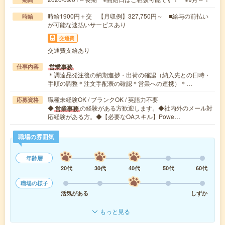
時給1900円＋交 【月収例】327,750円～ ■給与の前払い
時給
が可能な速払いサービスあり
交通費
交通費支給あり
営業事務
仕事内容
＊調達品発注後の納期進捗・出荷の確認（納入先との日時・
手順の調整＊注文手配表の確認＊営業への連携）＊…
職種未経験OK / ブランクOK / 英語力不要
応募資格
◆
の経験がある方歓迎します。◆社内外のメール対
営業事務
応経験がある方。◆【必要なOAスキル】Powe…
職場の雰囲気
年齢層
20代
30代
40代
50代
60代
職場の様子
活気がある
しずか
もっと見る