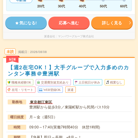
20代
30代
40代
50代
60代
気になる!
応募へ進む
詳しく見る
派遣会社
マンパワーグループ株式会社
未読
掲載日
2026/08/08
NEW
【週2在宅OK！】大手グループで入力多めのカ
ンタン事務＠豊洲駅
職種未経験OK
交通費別途支給あり
土日祝日が休み
残業なし
在宅・リモート
WEB登録OK
派遣
東京都江東区
勤務地
豊洲駅から徒歩3分／東陽町駅から民間バス10分
月～金（週5日）
曜日頻度
09:00～17:40(実働7時間40分 休憩1時間)
時間
【急募】即日～長期 ※8月～！
期間