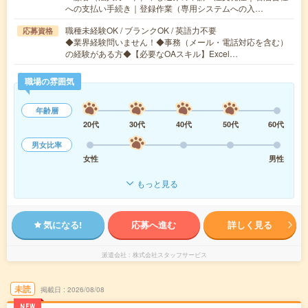
への支払い手続き｜登録作業（専用システムへの入…
職種未経験OK / ブランクOK / 英語力不要
応募資格
◆業界経験問いません！◆事務（メール・電話対応を含む）
の経験がある方◆【必要なOAスキル】Excel…
職場の雰囲気
年齢層
20代
30代
40代
50代
60代
男女比率
女性
男性
もっと見る
気になる!
応募へ進む
詳しく見る
派遣会社
株式会社スタッフサービス
未読
掲載日
2026/08/08
NEW