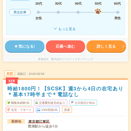
20代
30代
40代
50代
60代
男女比率
女性
男性
もっと見る
気になる!
応募へ進む
詳しく見る
派遣会社
株式会社リクルートスタッフィング
未読
掲載日
2026/08/08
NEW
時給1800円！【SCSK】週3から4日の在宅あり
＊基本17時半まで＊電話なし
職種未経験OK
交通費別途支給あり
土日祝日が休み
在宅・リモート
WEB登録OK
派遣
東京都江東区
勤務地
豊洲駅から徒歩1分