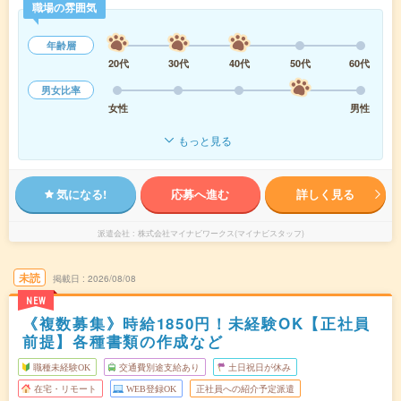
職場の雰囲気
年齢層
20代
30代
40代
50代
60代
男女比率
女性
男性
もっと見る
気になる!
応募へ進む
詳しく見る
派遣会社
株式会社マイナビワークス(マイナビスタッフ)
未読
掲載日
2026/08/08
NEW
《複数募集》時給1850円！未経験OK【正社員
前提】各種書類の作成など
職種未経験OK
交通費別途支給あり
土日祝日が休み
在宅・リモート
WEB登録OK
正社員への紹介予定派遣