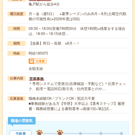
亀戸駅から徒歩4分
月～金（週5日） ※夏季シーズンのみ(6月～8月)土曜交代勤
曜日頻度
務の可能性有(※2026年度は0回)
09:30～18:00(実働7時間30分 休憩1時間)※残業をする場合
時間
は、18:00～18:15休憩…
【急募】即日～長期 ※8月～！
期間
時給1850円
時給
交通費
全額支給
営業事務
仕事内容
＊専用システムで受発注(在庫確認・手配など) ＊伝票チェッ
ク、処理＊電話対応(取引先・社内営業とのや…
職種未経験OK / ブランクOK / 英語力不要
応募資格
■事務経験がある方【学歴】大卒以上【選考ステップ】履歴
書・職務経歴書による書類選考→面接1回+筆記試…
職場の雰囲気
年齢層