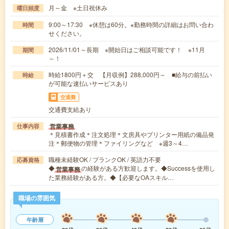
月～金 ※土日祝休み
曜日頻度
9:00～17:30 ※休憩は60分。※勤務時間の詳細はお問い合わ
時間
せください。
2026/11/01～長期 ※開始日はご相談可能です！ ※11月
期間
～！
時給1800円＋交 【月収例】288,000円～ ■給与の前払い
時給
が可能な速払いサービスあり
交通費
交通費支給あり
営業事務
仕事内容
＊見積書作成＊注文処理＊文房具やプリンター用紙の備品発
注＊郵便物の管理＊ファイリングなど ※週3～4…
職種未経験OK / ブランクOK / 英語力不要
応募資格
◆
の経験がある方歓迎します。◆Successを使用し
営業事務
た業務経験がある方。◆【必要なOAスキル…
職場の雰囲気
年齢層