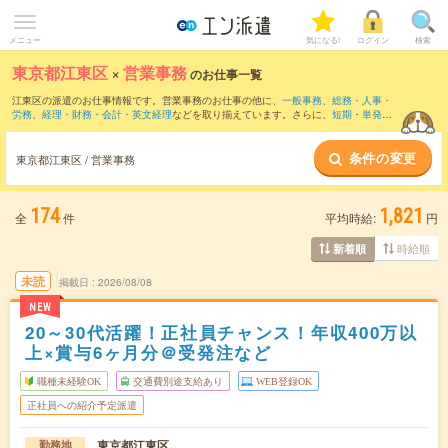
メニュー
気になる!
ログイン
検索
東京都江東区
×
営業事務
のお仕事一覧
江東区の派遣のお仕事情報です。営業事務のお仕事の他に、
一般事務
、
総務・人事・
労務
、
経理・財務・会計・英文経理
などを取り揃えています。さらに、
短期
・
単発
な
どの期間や、
職種未経験OK
などのこだわり条件で絞り込んでいただけます。職種辞
典：
営業事務のお仕事とは？とは？
条件の変更
東京都江東区 / 営業事務
174
1,821
全
件
平均時給:
円
時給順
新着順
未読
掲載日
2026/08/08
NEW
20～30代活躍！正社員チャンス！年収400万以
上×賞与6ヶ月分＠受発注など
職種未経験OK
交通費別途支給あり
WEB登録OK
正社員への紹介予定派遣
東京都江東区
勤務地