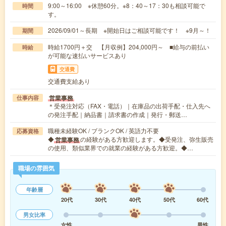
9:00～16:00 ※休憩60分。※8：40～17：30も相談可能で
時間
す。
2026/09/01～長期 ※開始日はご相談可能です！ ※9月～！
期間
時給1700円＋交 【月収例】204,000円～ ■給与の前払い
時給
が可能な速払いサービスあり
交通費
交通費支給あり
営業事務
仕事内容
＊受発注対応（FAX・電話）｜在庫品の出荷手配・仕入先へ
の発注手配｜納品書｜請求書の作成｜発行・郵送…
職種未経験OK / ブランクOK / 英語力不要
応募資格
◆
の経験がある方歓迎します。◆受発注、弥生販売
営業事務
の使用、類似業界での就業の経験がある方歓迎。◆…
職場の雰囲気
年齢層
20代
30代
40代
50代
60代
男女比率
女性
男性