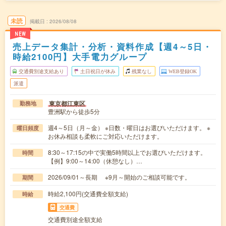
未読
掲載日
2026/08/08
NEW
売上データ集計・分析・資料作成【週4～5日・
時給2100円】大手電力グループ
交通費別途支給あり
土日祝日が休み
残業なし
WEB登録OK
派遣
東京都江東区
勤務地
豊洲駅から徒歩5分
週4～5日（月～金） ※日数・曜日はお選びいただけます。 ※
曜日頻度
お休み相談も柔軟にご対応いただけます。
8:30～17:15の中で実働5時間以上でお選びいただけます。
時間
【例】9:00～14:00（休憩なし）…
2026/09/01～長期 ※9月～開始のご相談可能です。
期間
時給2,100円(交通費全額支給)
時給
交通費
交通費別途全額支給