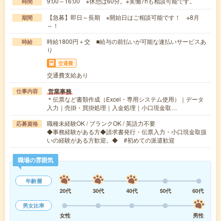
9:00～16:00 ※休憩は60分。※実働7hも相談可能です。
時間
【急募】即日～長期 ※開始日はご相談可能です！ ※8月
期間
～！
時給1800円＋交 ■給与の前払いが可能な速払いサービスあ
時給
り
交通費
交通費支給あり
営業事務
仕事内容
＊伝票など書類作成（Excel・専用システム使用）｜データ
入力｜売掛・買掛処理｜入金処理｜小口現金取…
職種未経験OK / ブランクOK / 英語力不要
応募資格
◆事務経験がある方◆請求書発行・伝票入力・小口現金取扱
いの経験がある方歓迎。◆ #初めての派遣歓迎
職場の雰囲気
年齢層
20代
30代
40代
50代
60代
男女比率
女性
男性