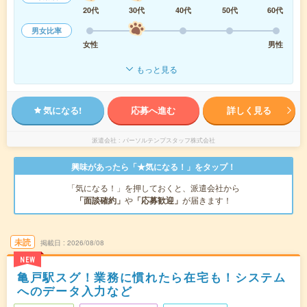
20代
30代
40代
50代
60代
男女比率
女性
男性
もっと見る
気になる!
応募へ進む
詳しく見る
派遣会社
パーソルテンプスタッフ株式会社
興味があったら「★気になる！」をタップ！
「気になる！」を押しておくと、派遣会社から
「面談確約」
や
「応募歓迎」
が届きます！
未読
掲載日
2026/08/08
NEW
亀戸駅スグ！業務に慣れたら在宅も！システム
へのデータ入力など