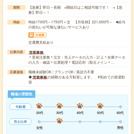
【急募】即日～長期 ※開始日はご相談可能です！ ※【急
期間
募】即日～！
時給1700円～1750円＋交 【月収例】221,000円～ ■給与
時給
の前払いが可能な速払いサービスあり
交通費
交通費支給あり
営業事務
仕事内容
＊受発注業務＊注文・売上データの入力・計上＊在庫データ
の入力・確認＊伝票処理＊電話応対（取次メイン＊…
職種未経験OK / ブランクOK / 英語力不要
応募資格
◆
の経験がある方歓迎します。 #初めての派遣歓
営業事務
迎
職場の雰囲気
年齢層
20代
30代
40代
50代
60代
男女比率
女性
男性