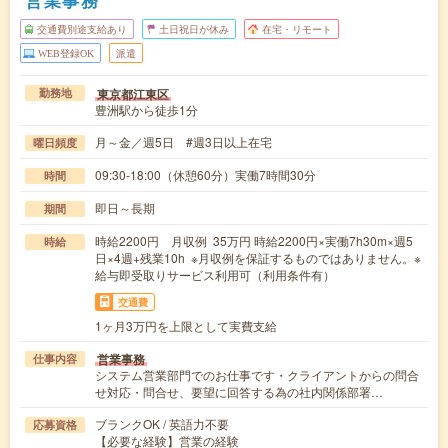
営業事務
交通費別途支給あり
土日祝日が休み
在宅・リモート
WEB登録OK
派遣
東京都江東区
勤務地
豊洲駅から徒歩1分
月～金／週5日 #週3日以上在宅
曜日頻度
09:30-18:00（休憩60分）実働7時間30分
時間
即日～長期
期間
時給2200円 月収例 35万円 時給2200円×実働7h30m×週5
時給
日×4週+残業10h ※月収例を保証するものではありません。※
給与即受取りサービス利用可（利用条件有）
交通費
1ヶ月3万円を上限として実費支給
営業事務
仕事内容
システム営業部門でのお仕事です・クライアントからの問合
せ対応・問合せ、要望に回答する為の社内関係部署…
ブランクOK / 英語力不要
応募資格
【必要な経験】営業の経験