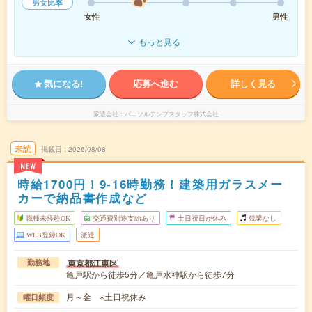
男女比率
女性
男性
もっと見る
気になる!
応募へ進む
詳しく見る
派遣会社
パーソルテンプスタッフ株式会社
未読
掲載日
2026/08/08
NEW
時給1700円！9-16時勤務！建築用ガラスメー
カーで納品書作成など
職種未経験OK
交通費別途支給あり
土日祝日が休み
残業なし
WEB登録OK
派遣
東京都江東区
勤務地
亀戸駅から徒歩5分／亀戸水神駅から徒歩7分
月～金 ※土日祝休み
曜日頻度