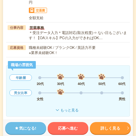
円
交通費
全額支給
営業事務
仕事内容
＊受注データ入力＊電話対応(取次程度)⇒ ない日もございま
す！【OAスキル】PCの入力ができればOK…
職種未経験OK / ブランクOK / 英語力不要
応募資格
※業界未経験OK！
職場の雰囲気
年齢層
20代
30代
40代
50代
60代
男女比率
女性
男性
もっと見る
気になる!
応募へ進む
詳しく見る