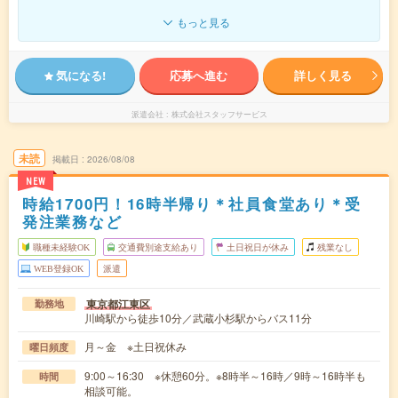
もっと見る
気になる!
応募へ進む
詳しく見る
派遣会社
株式会社スタッフサービス
未読
掲載日
2026/08/08
NEW
時給1700円！16時半帰り＊社員食堂あり＊受
発注業務など
職種未経験OK
交通費別途支給あり
土日祝日が休み
残業なし
WEB登録OK
派遣
東京都江東区
勤務地
川崎駅から徒歩10分／武蔵小杉駅からバス11分
月～金 ※土日祝休み
曜日頻度
9:00～16:30 ※休憩60分。※8時半～16時／9時～16時半も
時間
相談可能。