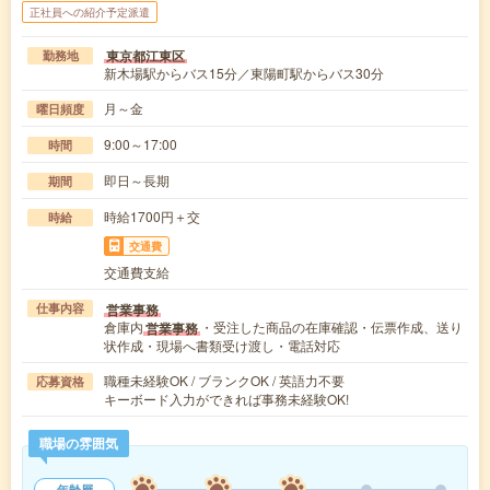
正社員への紹介予定派遣
東京都江東区
勤務地
新木場駅からバス15分／東陽町駅からバス30分
月～金
曜日頻度
9:00～17:00
時間
即日～長期
期間
時給1700円＋交
時給
交通費
交通費支給
営業事務
仕事内容
倉庫内
・受注した商品の在庫確認・伝票作成、送り
営業事務
状作成・現場へ書類受け渡し・電話対応
職種未経験OK / ブランクOK / 英語力不要
応募資格
キーボード入力ができれば事務未経験OK!
職場の雰囲気
年齢層