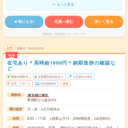
もっと見る
気になる!
応募へ進む
詳しく見る
派遣会社
株式会社スタッフサービス
未読
掲載日
2026/08/08
NEW
在宅あり＊高時給1900円＊納期進捗の確認な
ど
職種未経験OK
交通費別途支給あり
土日祝日が休み
在宅・リモート
WEB登録OK
派遣
東京都江東区
勤務地
豊洲駅から徒歩3分
月～金 ※土日祝休み
曜日頻度
8:30～17:30 ※残業は月10～20時間程度。※休憩60分。
時間
2026/09/01～長期 ※開始日はご相談可能です！ ※9月～！
期間