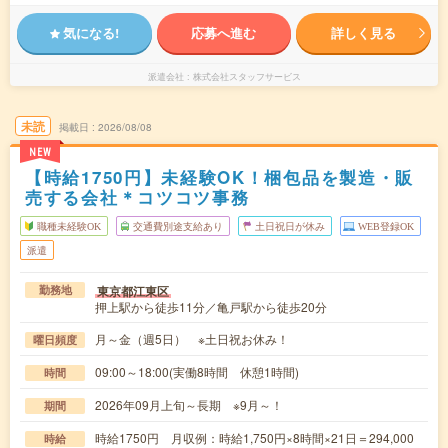
気になる!
応募へ進む
詳しく見る
派遣会社
株式会社スタッフサービス
未読
掲載日
2026/08/08
NEW
【時給1750円】未経験OK！梱包品を製造・販
売する会社＊コツコツ事務
職種未経験OK
交通費別途支給あり
土日祝日が休み
WEB登録OK
派遣
東京都江東区
勤務地
押上駅から徒歩11分／亀戸駅から徒歩20分
月～金（週5日） ※土日祝お休み！
曜日頻度
09:00～18:00(実働8時間 休憩1時間)
時間
2026年09月上旬～長期 ※9月～！
期間
時給1750円 月収例：時給1,750円×8時間×21日＝294,000
時給