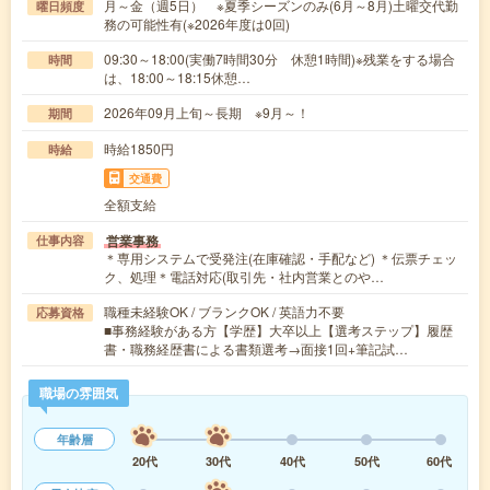
月～金（週5日） ※夏季シーズンのみ(6月～8月)土曜交代勤
曜日頻度
務の可能性有(※2026年度は0回)
09:30～18:00(実働7時間30分 休憩1時間)※残業をする場合
時間
は、18:00～18:15休憩…
2026年09月上旬～長期 ※9月～！
期間
時給1850円
時給
交通費
全額支給
営業事務
仕事内容
＊専用システムで受発注(在庫確認・手配など) ＊伝票チェッ
ク、処理＊電話対応(取引先・社内営業とのや…
職種未経験OK / ブランクOK / 英語力不要
応募資格
■事務経験がある方【学歴】大卒以上【選考ステップ】履歴
書・職務経歴書による書類選考→面接1回+筆記試…
職場の雰囲気
年齢層
20代
30代
40代
50代
60代