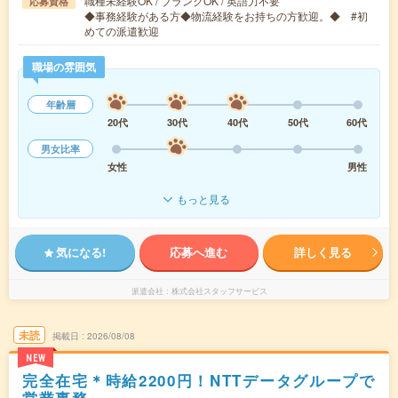
職種未経験OK / ブランクOK / 英語力不要
応募資格
◆事務経験がある方◆物流経験をお持ちの方歓迎。◆ #初
めての派遣歓迎
職場の雰囲気
年齢層
20代
30代
40代
50代
60代
男女比率
女性
男性
もっと見る
気になる!
応募へ進む
詳しく見る
派遣会社
株式会社スタッフサービス
未読
掲載日
2026/08/08
NEW
完全在宅＊時給2200円！NTTデータグループで