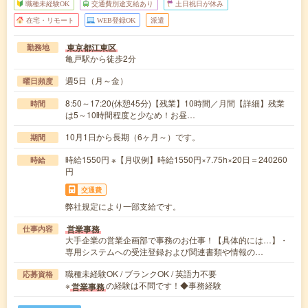
職種未経験OK
交通費別途支給あり
土日祝日が休み
在宅・リモート
WEB登録OK
派遣
東京都江東区
勤務地
亀戸駅から徒歩2分
週5日（月～金）
曜日頻度
8:50～17:20(休憩45分)【残業】10時間／月間【詳細】残業
時間
は5～10時間程度と少なめ！お昼…
10月1日から長期（6ヶ月～）です。
期間
時給1550円 ※【月収例】時給1550円×7.75h×20日＝240260
時給
円
交通費
弊社規定により一部支給です。
営業事務
仕事内容
大手企業の営業企画部で事務のお仕事！【具体的には…】・
専用システムへの受注登録および関連書類や情報の…
職種未経験OK / ブランクOK / 英語力不要
応募資格
※
の経験は不問です！◆事務経験
営業事務