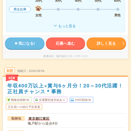
20代
30代
40代
50代
60代
男女比率
女性
男性
もっと見る
気になる!
応募へ進む
詳しく見る
派遣会社
株式会社スタッフサービス
未読
掲載日
2026/08/08
NEW
年収400万以上×賞与6ヶ月分！20～30代活躍！
正社員チャンス＊事務
職種未経験OK
交通費別途支給あり
WEB登録OK
正社員への紹介予定派遣
東京都江東区
勤務地
亀戸駅から徒歩4分