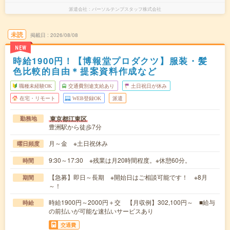
派遣会社
パーソルテンプスタッフ株式会社
未読
掲載日
2026/08/08
NEW
時給1900円！【博報堂プロダクツ】服装・髪
色比較的自由＊提案資料作成など
職種未経験OK
交通費別途支給あり
土日祝日が休み
在宅・リモート
WEB登録OK
派遣
東京都江東区
勤務地
豊洲駅から徒歩7分
月～金 ※土日祝休み
曜日頻度
9:30～17:30 ※残業は月20時間程度。※休憩60分。
時間
【急募】即日～長期 ※開始日はご相談可能です！ ※8月
期間
～！
時給1900円～2000円＋交 【月収例】302,100円～ ■給与
時給
の前払いが可能な速払いサービスあり
交通費