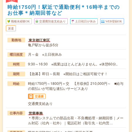
時給1750円！駅近で通勤便利＊16時半までの
お仕事＊納期回答など
職種未経験OK
交通費別途支給あり
土日祝日が休み
WEB登録OK
派遣
東京都江東区
勤務地
亀戸駅から徒歩5分
月～金 ※土日祝休み
曜日頻度
9:30～16:30 ※残業はほとんどありません。※休憩60分。
時間
【急募】即日～長期 ※開始日はご相談可能です！
期間
時給1750円～1800円＋交 【月収例】210,000円～ ■給与
時給
の前払いが可能な速払いサービスあり
交通費
交通費支給あり
営業事務
仕事内容
＊専用システムでの部品出荷・不良機処理・納期回答｜メー
ル対応（社内・社外）｜電話応対（取引先・社内営…