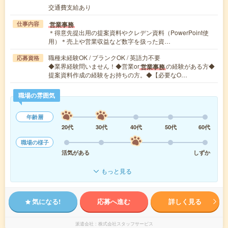
交通費支給あり
営業事務
仕事内容
＊得意先提出用の提案資料やクレデン資料（PowerPoint使
用）＊売上や営業収益など数字を扱った資…
職種未経験OK / ブランクOK / 英語力不要
応募資格
◆業界経験問いません！◆営業or
の経験がある方◆
営業事務
提案資料作成の経験をお持ちの方。◆【必要なO…
職場の雰囲気
年齢層
20代
30代
40代
50代
60代
職場の様子
活気がある
しずか
もっと見る
気になる!
応募へ進む
詳しく見る
派遣会社
株式会社スタッフサービス