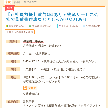
未読
掲載日
2026/08/07
NEW
【正社員前提】賞与2回あり▼物流サービス会
社で見積書作成など＊しっかりOJTあり
職種未経験OK
交通費別途支給あり
土日祝日が休み
WEB登録OK
正社員への紹介予定派遣
千葉県八千代市
勤務地
八千代緑が丘駅から徒歩10分
月～金 ※土日祝休み
曜日頻度
8:45～17:45 ※残業はほとんどありません。※休憩60分。
時間
【急募】即日～長期 ※開始日はご相談可能です！
期間
時給1500円＋交 【月収例】240,000円～ ■給与の前払い
時給
が可能な速払いサービスあり
交通費
交通費支給あり
営業事務
仕事内容
＊▼メイン業務▼見積書作成＊資料の送付＊クライアントと