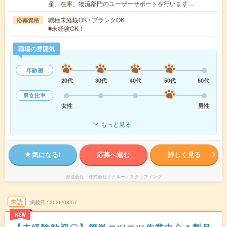
産、在庫、物流部門のユーザーサポートを行います…
職種未経験OK / ブランクOK
応募資格
■未経験OK！
職場の雰囲気
年齢層
20代
30代
40代
50代
60代
男女比率
女性
男性
もっと見る
気になる!
応募へ進む
詳しく見る
派遣会社
株式会社リクルートスタッフィング
未読
掲載日
2026/08/07
NEW