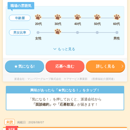
職場の雰囲気
年齢層
20代
30代
40代
50代
60代
男女比率
女性
男性
もっと見る
気になる!
応募へ進む
詳しく見る
派遣会社
マンパワーグループ株式会社 ケアサービス事業部 （医療福祉介護関連）
興味があったら「★気になる！」をタップ！
「気になる！」を押しておくと、派遣会社から
「面談確約」
や
「応募歓迎」
が届きます！
未読
掲載日
2026/08/07
NEW