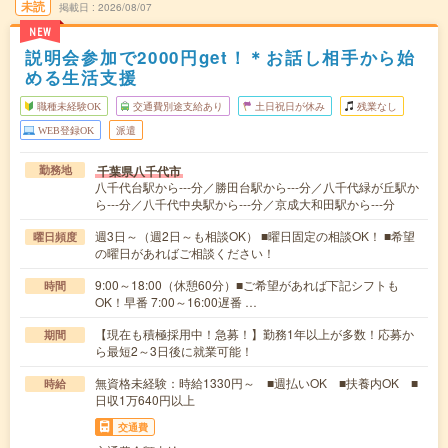
未読
掲載日
2026/08/07
NEW
説明会参加で2000円get！＊お話し相手から始
める生活支援
職種未経験OK
交通費別途支給あり
土日祝日が休み
残業なし
WEB登録OK
派遣
千葉県八千代市
勤務地
八千代台駅から---分／勝田台駅から---分／八千代緑が丘駅か
ら---分／八千代中央駅から---分／京成大和田駅から---分
週3日～（週2日～も相談OK） ■曜日固定の相談OK！ ■希望
曜日頻度
の曜日があればご相談ください！
9:00～18:00（休憩60分）■ご希望があれば下記シフトも
時間
OK！早番 7:00～16:00遅番 …
【現在も積極採用中！急募！】勤務1年以上が多数！応募か
期間
ら最短2～3日後に就業可能！
無資格未経験：時給1330円～ ■週払いOK ■扶養内OK ■
時給
日収1万640円以上
交通費