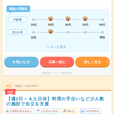
職場の雰囲気
年齢層
20代
30代
40代
50代
60代
男女比率
女性
男性
もっと見る
気になる!
応募へ進む
詳しく見る
派遣会社
カイシア株式会社
未読
掲載日
2026/08/07
NEW
【週2日～＆土日休】料理の手伝いなど少人数
の施設で自立を支援
交通費別途支給あり
土日祝日が休み
残業なし
WEB登録OK