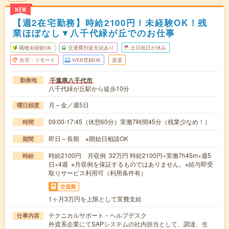
NEW
【週2在宅勤務】時給2100円！未経験OK！残
業ほぼなし▼八千代緑が丘でのお仕事
職種未経験OK
交通費別途支給あり
土日祝日が休み
在宅・リモート
WEB登録OK
派遣
千葉県八千代市
勤務地
八千代緑が丘駅から徒歩10分
月～金／週5日
曜日頻度
09:00-17:45（休憩60分）実働7時間45分（残業少なめ！）
時間
即日～長期 ※開始日相談OK
期間
時給2100円 月収例 32万円 時給2100円×実働7h45m×週5
時給
日×4週 ※月収例を保証するものではありません。※給与即受
取りサービス利用可（利用条件有）
交通費
1ヶ月3万円を上限として実費支給
テクニカルサポート・ヘルプデスク
仕事内容
外資系企業にてSAPシステムの社内担当として、調達、生