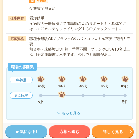
交通費
交通費全額支給
看護助手
仕事内容
▼病院の一般病棟にて看護師さんのサポート！＜具体的に
は…＞〇カルテをファイリングする〇チェックシート…
職種未経験OK / ブランクOK / パソコンスキル不要 / 英語力不
応募資格
要
無資格・未経験OK年齢・学歴不問 ブランクOK★10名以上
採用予定履歴書は不要です。少しでも興味があ…
職場の雰囲気
年齢層
20代
30代
40代
50代
60代
男女比率
女性
男性
もっと見る
気になる!
応募へ進む
詳しく見る