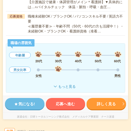
【介護施設で健康・体調管理がメイン＊看護師】▼具体的に
は…○バイタルチェック 体温・脈拍・呼吸・血圧…
職種未経験OK / ブランクOK / パソコンスキル不要 / 英語力不
応募資格
要
≪履歴書不要≫・年齢不問（50代・60代の方も活躍中！）・
未経験OK・ブランクOK・看護師資格（准看…
職場の雰囲気
年齢層
20代
30代
40代
50代
60代
男女比率
女性
男性
もっと見る
気になる!
応募へ進む
詳しく見る
派遣会社
日研トータルソーシング株式会社 メディカルケア事業部 ナース派遣