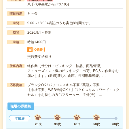
八千代中央駅からバス10分
月～金
曜日頻度
9:00～18:00※表記のうち実働8時間です。
時間
2026/9/1～長期
期間
時給1400円
時給
交通費
交通費支給有り
軽作業（仕分け・ピッキング・検品、商品管理）
仕事内容
アミューズメント機のピッキング、出荷、PC入力作業をお
願いします。(派遣)新しい倉庫。長期勤務可能。…
ブランクOK / パソコンスキル不要 / 英語力不要
応募資格
【来社不要、WEB登録OK！】〇ＰＣスキル（ワード・エク
セル）をお持ちの方〇フリーター、主婦(夫) …
職場の雰囲気
年齢層
20代
30代
40代
50代
60代