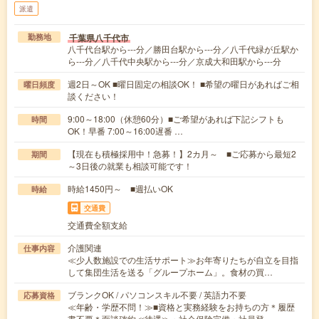
派遣
千葉県八千代市
勤務地
八千代台駅から---分／勝田台駅から---分／八千代緑が丘駅か
ら---分／八千代中央駅から---分／京成大和田駅から---分
週2日～OK ■曜日固定の相談OK！ ■希望の曜日があればご相
曜日頻度
談ください！
9:00～18:00（休憩60分）■ご希望があれば下記シフトも
時間
OK！早番 7:00～16:00遅番 …
【現在も積極採用中！急募！】2カ月～ ■ご応募から最短2
期間
～3日後の就業も相談可能です！
時給1450円～ ■週払いOK
時給
交通費
交通費全額支給
介護関連
仕事内容
≪少人数施設での生活サポート≫お年寄りたちが自立を目指
して集団生活を送る「グループホーム」。食材の買…
ブランクOK / パソコンスキル不要 / 英語力不要
応募資格
≪年齢・学歴不問！≫■資格と実務経験をお持ちの方＊履歴
書不要＊面談確約≪待遇≫・社会保険完備・社員登…