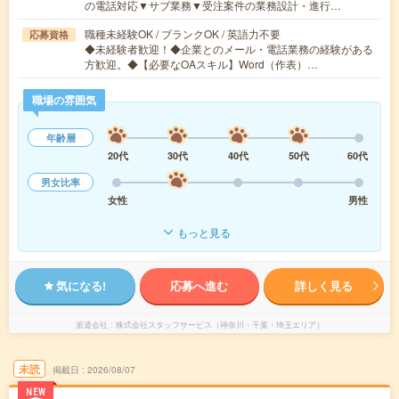
の電話対応▼サブ業務▼受注案件の業務設計・進行…
職種未経験OK / ブランクOK / 英語力不要
応募資格
◆未経験者歓迎！◆企業とのメール・電話業務の経験がある
方歓迎。◆【必要なOAスキル】Word（作表）…
職場の雰囲気
年齢層
20代
30代
40代
50代
60代
男女比率
女性
男性
もっと見る
気になる!
応募へ進む
詳しく見る
派遣会社
株式会社スタッフサービス（神奈川・千葉・埼玉エリア）
未読
掲載日
2026/08/07
NEW