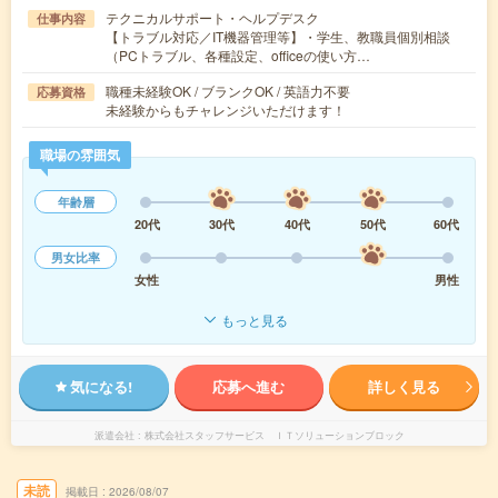
テクニカルサポート・ヘルプデスク
仕事内容
【トラブル対応／IT機器管理等】・学生、教職員個別相談
（PCトラブル、各種設定、officeの使い方…
職種未経験OK / ブランクOK / 英語力不要
応募資格
未経験からもチャレンジいただけます！
職場の雰囲気
年齢層
20代
30代
40代
50代
60代
男女比率
女性
男性
もっと見る
気になる!
応募へ進む
詳しく見る
派遣会社
株式会社スタッフサービス ＩＴソリューションブロック
未読
掲載日
2026/08/07