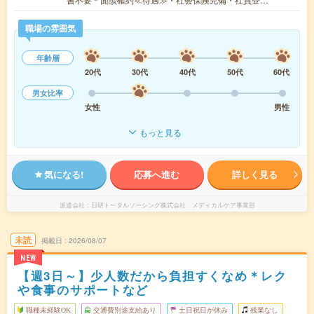
職場の雰囲気
年齢層
20代
30代
40代
50代
60代
男女比率
女性
男性
もっと見る
気になる!
応募へ進む
詳しく見る
派遣会社
日研トータルソーシング株式会社 メディカルケア事業部
未読
掲載日
2026/08/07
NEW
【週3日～】少人数だから負担すくなめ＊レク
や食事のサポートなど
職種未経験OK
交通費別途支給あり
土日祝日が休み
残業なし