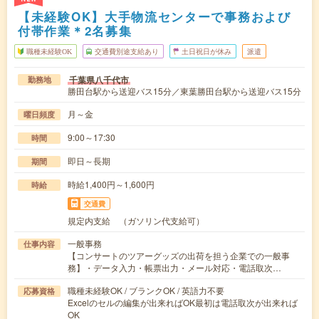
【未経験OK】大手物流センターで事務および
付帯作業＊2名募集
職種未経験OK
交通費別途支給あり
土日祝日が休み
派遣
千葉県八千代市
勤務地
勝田台駅から送迎バス15分／東葉勝田台駅から送迎バス15分
月～金
曜日頻度
9:00～17:30
時間
即日～長期
期間
時給1,400円～1,600円
時給
交通費
規定内支給 （ガソリン代支給可）
一般事務
仕事内容
【コンサートのツアーグッズの出荷を担う企業での一般事
務】・データ入力・帳票出力・メール対応・電話取次…
職種未経験OK / ブランクOK / 英語力不要
応募資格
Excelのセルの編集が出来ればOK最初は電話取次が出来れば
OK