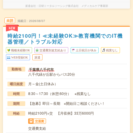
派遣会社
日研トータルソーシング株式会社 メディカルケア事業部
未読
掲載日
2026/08/07
NEW
時給2100円！≪未経験OK≫教育機関でのIT機
器管理／トラブル対応
職種未経験OK
交通費別途支給あり
土日祝日が休み
残業なし
WEB登録OK
派遣
千葉県八千代市
勤務地
八千代緑が丘駅からバス20分
月～金(土日休み）
曜日頻度
8:30～17:30（休憩:60分） ※残業なし
時間
【急募】即日～長期 ※開始日ご相談ください！
期間
時給2100円+交 【月収例】33万6000円
時給
交通費
交通費支給