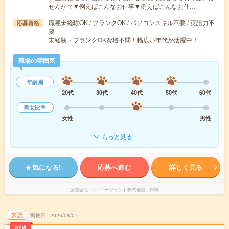
せんか？▼例えばこんなお仕事▼例えばこんなお仕…
職種未経験OK / ブランクOK / パソコンスキル不要 / 英語力不
応募資格
要
未経験・ブランクOK資格不問！幅広い年代が活躍中！
職場の雰囲気
年齢層
20代
30代
40代
50代
60代
男女比率
女性
男性
もっと見る
気になる!
応募へ進む
詳しく見る
派遣会社
UTエージェント株式会社 関東
未読
掲載日
2026/08/07
NEW