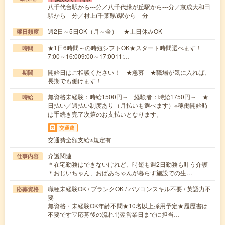
八千代台駅から---分／八千代緑が丘駅から---分／京成大和田
駅から---分／村上(千葉県)駅から---分
週2日～5日OK（月～金） ★土日休みOK
曜日頻度
★1日6時間～の時短シフトOK★スタート時間選べます！
時間
7:00～16:009:00～17:0011:…
開始日はご相談ください！ ★急募 ★職場が気に入れば、
期間
長期でも働けます！
無資格未経験：時給1500円～ 経験者：時給1750円～ ★
時給
日払い／週払い制度あり（月払いも選べます）※稼働開始時
は手続き完了次第のお支払いとなります。
交通費
交通費全額支給※規定有
介護関連
仕事内容
＊在宅勤務はできないけれど、時短も週2日勤務も叶う介護
＊おじいちゃん、おばあちゃんが暮らす施設での生…
職種未経験OK / ブランクOK / パソコンスキル不要 / 英語力不
応募資格
要
無資格・未経験OK年齢不問★10名以上採用予定★履歴書は
不要です▽応募後の流れ1)翌営業日までに担当…