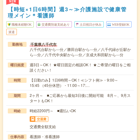
NEW
【時短×1日6時間】週3～≫介護施設で健康管
理メイン＊看護師
職種未経験OK
交通費別途支給あり
土日祝日が休み
WEB登録OK
派遣
千葉県八千代市
勤務地
八千代台駅から---分／勝田台駅から---分／八千代緑が丘駅か
ら---分／八千代中央駅から---分／京成大和田駅から---分
週3日～OK！ ★曜日固定の相談OK！ ★ご希望の曜日をご相
曜日頻度
談ください！
【日勤のみ】1日6時間～OK！≪シフト例≫・9:00～
時間
15:45 （45分休憩）・11:00～17:…
2ヶ月～ ■ご応募から最短3日後に開始可能 8月～、9月ス
期間
タートもOK！
時給2200円～ ■週払いOK
時給
交通費
交通費全額支給
看護師・准看護師
仕事内容