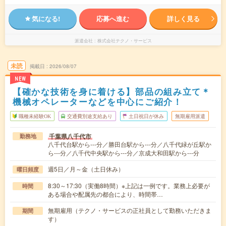
気になる!
応募へ進む
詳しく見る
派遣会社
株式会社テクノ・サービス
未読
掲載日
2026/08/07
NEW
【確かな技術を身に着ける】部品の組み立て＊
機械オペレーターなどを中心にご紹介！
職種未経験OK
交通費別途支給あり
土日祝日が休み
無期雇用派遣
千葉県八千代市
勤務地
八千代台駅から---分／勝田台駅から---分／八千代緑が丘駅か
ら---分／八千代中央駅から---分／京成大和田駅から---分
週5日／月～金（土日休み）
曜日頻度
8:30～17:30（実働8時間）※上記は一例です。業務上必要が
時間
ある場合や配属先の都合により、時間帯…
無期雇用（テクノ・サービスの正社員として勤務いただきま
期間
す）