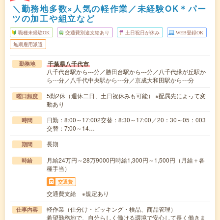
＼勤務地多数×人気の軽作業／未経験OK＊パー
ツの加工や組立など
職種未経験OK
交通費別途支給あり
土日祝日が休み
WEB登録OK
無期雇用派遣
千葉県八千代市
勤務地
八千代台駅から---分／勝田台駅から---分／八千代緑が丘駅か
ら---分／八千代中央駅から---分／京成大和田駅から---分
5勤2休（週休二日、土日祝休みも可能） ※配属先によって変
曜日頻度
動あり
日勤：8:00～17:002交替：8:30～17:00／20：30～05：003
時間
交替：7:00～14…
長期
期間
月給24万円～28万9000円時給1,300円～1,500円（月給＋各
時給
種手当）
交通費
交通費支給 ※規定あり
軽作業（仕分け・ピッキング・検品、商品管理）
仕事内容
希望勤務地で、自分らしく働ける環境で安心して長く働きま