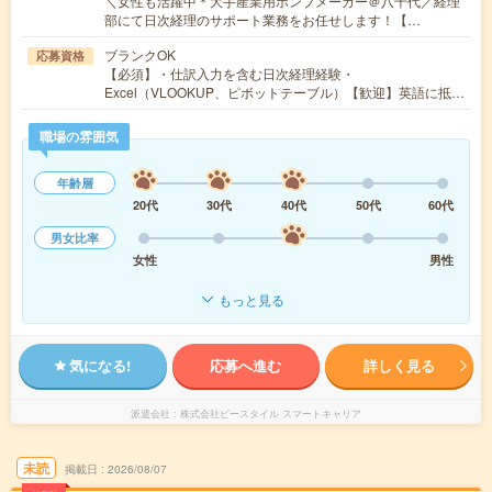
＼女性も活躍中＊大手産業用ポンプメーカー＠八千代／経理
部にて日次経理のサポート業務をお任せします！【…
ブランクOK
応募資格
【必須】・仕訳入力を含む日次経理経験・
Excel（VLOOKUP、ピボットテーブル）【歓迎】英語に抵…
職場の雰囲気
年齢層
20代
30代
40代
50代
60代
男女比率
女性
男性
もっと見る
気になる!
応募へ進む
詳しく見る
派遣会社
株式会社ビースタイル スマートキャリア
未読
掲載日
2026/08/07