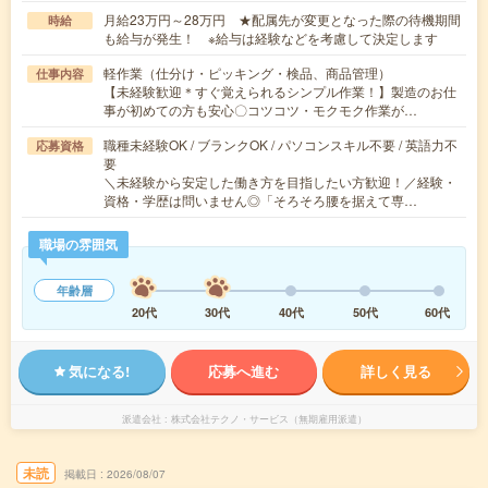
月給23万円～28万円 ★配属先が変更となった際の待機期間
時給
も給与が発生！ ※給与は経験などを考慮して決定します
軽作業（仕分け・ピッキング・検品、商品管理）
仕事内容
【未経験歓迎＊すぐ覚えられるシンプル作業！】製造のお仕
事が初めての方も安心〇コツコツ・モクモク作業が…
職種未経験OK / ブランクOK / パソコンスキル不要 / 英語力不
応募資格
要
＼未経験から安定した働き方を目指したい方歓迎！／経験・
資格・学歴は問いません◎「そろそろ腰を据えて専…
職場の雰囲気
年齢層
20代
30代
40代
50代
60代
気になる!
応募へ進む
詳しく見る
派遣会社
株式会社テクノ・サービス（無期雇用派遣）
未読
掲載日
2026/08/07