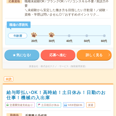
職種未経験OK / ブランクOK / パソコンスキル不要 / 英語力不
応募資格
要
＼未経験から安定した働き方を目指したい方歓迎！／経験・
資格・学歴は問いません◎▽おすすめポイントリク…
職場の雰囲気
年齢層
20代
30代
40代
50代
60代
気になる!
応募へ進む
詳しく見る
派遣会社
株式会社テクノ・サービス（無期雇用派遣）
未読
給与即払いOK！高時給！土日休み！日勤のお
仕事！機械の入出庫
交通費別途支給あり
土日祝日が休み
WEB登録OK
派遣
千葉県八千代市
勤務地