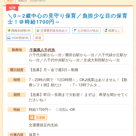
未読
掲載日
2026/08/07
NEW
＼0～2歳中心の見守り保育／負担少な目の保育
士！＠時給1700円～
職種未経験OK
交通費別途支給あり
土日祝日が休み
残業なし
WEB登録OK
派遣
千葉県八千代市
勤務地
八千代台駅から---分／勝田台駅から---分／八千代緑が丘駅か
ら---分／八千代中央駅から---分／京成大和田駅から---分
【急募】月～金で週3日～勤務
曜日頻度
7～20時の間で「1日3時間～」OK♪残業はありません！【勤
時間
務シフト例】朝だけ ：7～12時フルタ…
【急募】即日～長期まで大歓迎！ まずは、希望を聞かせてく
期間
ださいね！
時給1700円～ ◇日払いOK
時給
交通費
交通費規定内支給
保育士
仕事内容