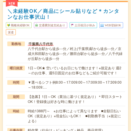
NEW
＼未経験OK／商品にシール貼りなど＊カンタ
ンなお仕事沢山！
職種未経験OK
交通費別途支給あり
土日祝日が休み
WEB登録OK
派遣
千葉県八千代市
勤務地
八千代台駅から徒歩---分／村上(千葉県)駅から徒歩---分／京
成大和田駅から徒歩---分／勝田台駅から徒歩---分／八千代緑
が丘駅から徒歩---分
1日～OK★ 空いているお日にちで働けます！※規定あり 週2
曜日頻度
～のお仕事、週5日固定のお仕事などもご紹介可能です！
▼選べるシフト例8:00～17:009:00～17:009:00～17:309:00
時間
～18:009:…
【急募】1日～OK（業法に基づく規定あり）＊即日スタート
期間
OK！登録後は好きな時に働けます！
時給1388円～ ※お仕事によって異なります ■全額日払い
時給
OK（規定あり）※現金払いもOK！ ■初勤務手当（※規定に
よる）
軽作業（仕分け・ピッキング・検品、商品管理）
仕事内容