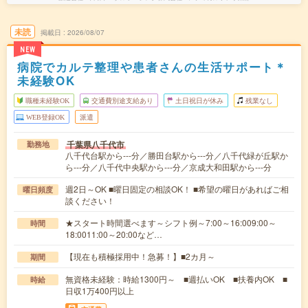
未読
掲載日
2026/08/07
NEW
病院でカルテ整理や患者さんの生活サポート＊
未経験OK
職種未経験OK
交通費別途支給あり
土日祝日が休み
残業なし
WEB登録OK
派遣
千葉県八千代市
勤務地
八千代台駅から---分／勝田台駅から---分／八千代緑が丘駅か
ら---分／八千代中央駅から---分／京成大和田駅から---分
週2日～OK ■曜日固定の相談OK！ ■希望の曜日があればご相
曜日頻度
談ください！
★スタート時間選べます～シフト例～7:00～16:009:00～
時間
18:0011:00～20:00など…
【現在も積極採用中！急募！】■2カ月～
期間
無資格未経験：時給1300円～ ■週払いOK ■扶養内OK ■
時給
日収1万400円以上