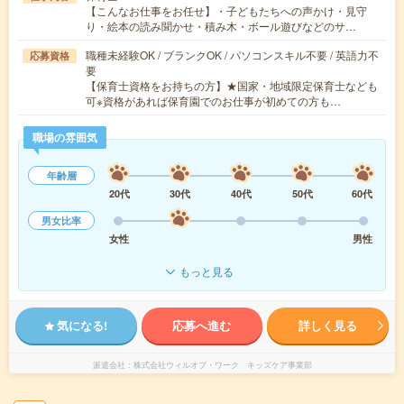
【こんなお仕事をお任せ】・子どもたちへの声かけ・見守
り・絵本の読み聞かせ・積み木・ボール遊びなどのサ…
職種未経験OK / ブランクOK / パソコンスキル不要 / 英語力不
応募資格
要
【保育士資格をお持ちの方】★国家・地域限定保育士なども
可※資格があれば保育園でのお仕事が初めての方も…
職場の雰囲気
年齢層
20代
30代
40代
50代
60代
男女比率
女性
男性
もっと見る
気になる!
応募へ進む
詳しく見る
派遣会社
株式会社ウィルオブ・ワーク キッズケア事業部