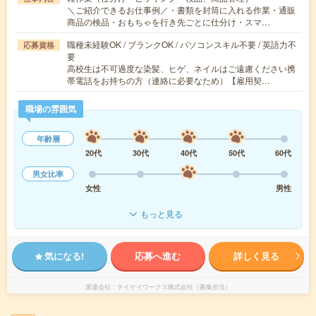
＼ご紹介できるお仕事例／・書類を封筒に入れる作業・通販
商品の検品・おもちゃを行き先ごとに仕分け・スマ…
職種未経験OK / ブランクOK / パソコンスキル不要 / 英語力不
応募資格
要
高校生は不可過度な染髪、ヒゲ、ネイルはご遠慮ください携
帯電話をお持ちの方（連絡に必要なため）【雇用契…
職場の雰囲気
年齢層
20代
30代
40代
50代
60代
男女比率
女性
男性
もっと見る
気になる!
応募へ進む
詳しく見る
派遣会社
テイケイワークス株式会社（募集担当）