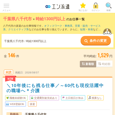
メニュー
気になる!
ログイン
検索
千葉県八千代市
×
時給1300円以上
のお仕事一覧
八千代市の派遣のお仕事情報です。
オフィスワーク・事務系
、
営業・販売・サービス
系
、
クリエイティブ系
などのお仕事を取り揃えています。さらに、
短期
・
単発
などの
期間や、
職種未経験OK
などのこだわり条件で絞り込んでいただけます。
条件の変更
千葉県八千代市 / 時給1300円以上
146
1,529
全
件
平均時給:
円
時給順
新着順
未読
掲載日
2026/08/07
NEW
＼10年後にも残る仕事／～60代も現役活躍中
の職場へ＊介護
職種未経験OK
交通費別途支給あり
土日祝日が休み
残業なし
WEB登録OK
派遣
千葉県八千代市
勤務地