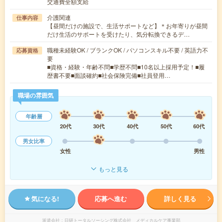
交通費全額支給
介護関連
仕事内容
【昼間だけの施設で、生活サポートなど】＊お年寄りが昼間
だけ生活のサポートを受けたり、気分転換できるデ…
職種未経験OK / ブランクOK / パソコンスキル不要 / 英語力不
応募資格
要
■資格・経験・年齢不問■学歴不問■10名以上採用予定！■履
歴書不要■面談確約■社会保険完備■社員登用…
職場の雰囲気
年齢層
20代
30代
40代
50代
60代
男女比率
女性
男性
もっと見る
気になる!
応募へ進む
詳しく見る
派遣会社
日研トータルソーシング株式会社 メディカルケア事業部