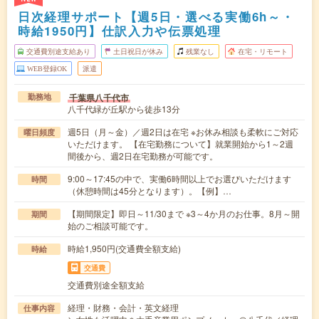
日次経理サポート【週5日・選べる実働6h～・
時給1950円】仕訳入力や伝票処理
交通費別途支給あり
土日祝日が休み
残業なし
在宅・リモート
WEB登録OK
派遣
千葉県八千代市
勤務地
八千代緑が丘駅から徒歩13分
週5日（月～金）／週2日は在宅 ※お休み相談も柔軟にご対応
曜日頻度
いただけます。 【在宅勤務について】就業開始から1～2週
間後から、週2日在宅勤務が可能です。
9:00～17:45の中で、実働6時間以上でお選びいただけます
時間
（休憩時間は45分となります）。【例】…
【期間限定】即日～11/30まで ※3～4か月のお仕事。8月～開
期間
始のご相談可能です。
時給1,950円(交通費全額支給)
時給
交通費
交通費別途全額支給
経理・財務・会計・英文経理
仕事内容