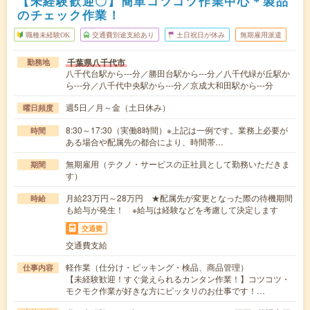
【未経験歓迎〇】簡単コツコツ作業中心＊製品
のチェック作業！
職種未経験OK
交通費別途支給あり
土日祝日が休み
無期雇用派遣
千葉県八千代市
勤務地
八千代台駅から---分／勝田台駅から---分／八千代緑が丘駅か
ら---分／八千代中央駅から---分／京成大和田駅から---分
週5日／月～金（土日休み）
曜日頻度
8:30～17:30（実働8時間）※上記は一例です。業務上必要が
時間
ある場合や配属先の都合により、時間帯…
無期雇用（テクノ・サービスの正社員として勤務いただきま
期間
す）
月給23万円～28万円 ★配属先が変更となった際の待機期間
時給
も給与が発生！ ※給与は経験などを考慮して決定します
交通費
交通費支給
軽作業（仕分け・ピッキング・検品、商品管理）
仕事内容
【未経験歓迎！すぐ覚えられるカンタン作業！】コツコツ・
モクモク作業が好きな方にピッタリのお仕事です！…