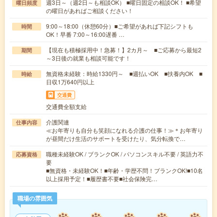
週3日～（週2日～も相談OK） ■曜日固定の相談OK！ ■希望
曜日頻度
の曜日があればご相談ください！
9:00～18:00（休憩60分）■ご希望があれば下記シフトも
時間
OK！早番 7:00～16:00遅番 …
【現在も積極採用中！急募！】2カ月～ ■ご応募から最短2
期間
～3日後の就業も相談可能です！
無資格未経験：時給1330円～ ■週払いOK ■扶養内OK ■
時給
日収1万640円以上
交通費
交通費全額支給
介護関連
仕事内容
≪お年寄りも自分も笑顔になれる介護の仕事！≫＊お年寄り
が昼間だけ生活のサポートを受けたり、気分転換で…
職種未経験OK / ブランクOK / パソコンスキル不要 / 英語力不
応募資格
要
■無資格・未経験OK！■年齢・学歴不問！ブランクOK!■10名
以上採用予定！■履歴書不要■社会保険完…
職場の雰囲気