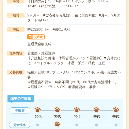
【日勤のみ】1日6時間～OK！≪シフト例≫・9:00～
時間
15:45 （45分休憩）・11:00～17:…
2ヶ月～ ■ご応募から最短3日後に開始可能 8月～、9月ス
期間
タートもOK！
時給2200円～ ■週払いOK
時給
交通費
交通費全額支給
看護師・准看護師
仕事内容
【介護施設で健康・体調管理がメイン＊看護師】▼具体的に
は…○バイタルチェック 体温・脈拍・呼吸・血圧…
職種未経験OK / ブランクOK / パソコンスキル不要 / 英語力不
応募資格
要
≪履歴書不要≫・年齢不問（50代・60代の方も活躍中！）・
未経験OK・ブランクOK・看護師資格（准看…
職場の雰囲気
年齢層
20代
30代
40代
50代
60代
男女比率