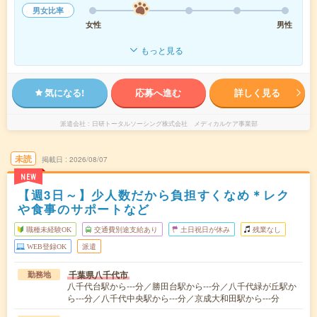
男女比率
女性
男性
もっと見る
気になる!
応募へ進む
詳しく見る
派遣会社
日研トータルソーシング株式会社 メディカルケア事業部
未読
掲載日
2026/08/07
NEW
【週3日～】少人数だから負担すくなめ＊レク
や食事のサポートなど
職種未経験OK
交通費別途支給あり
土日祝日が休み
残業なし
WEB登録OK
派遣
千葉県八千代市
勤務地
八千代台駅から---分／勝田台駅から---分／八千代緑が丘駅か
ら---分／八千代中央駅から---分／京成大和田駅から---分