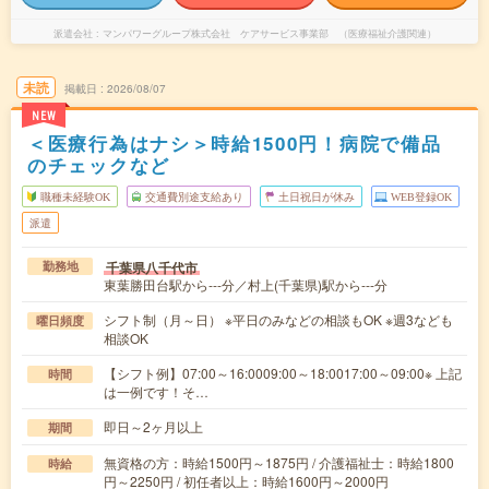
派遣会社
マンパワーグループ株式会社 ケアサービス事業部 （医療福祉介護関連）
未読
掲載日
2026/08/07
NEW
＜医療行為はナシ＞時給1500円！病院で備品
のチェックなど
職種未経験OK
交通費別途支給あり
土日祝日が休み
WEB登録OK
派遣
千葉県八千代市
勤務地
東葉勝田台駅から---分／村上(千葉県)駅から---分
シフト制（月～日） ※平日のみなどの相談もOK ※週3なども
曜日頻度
相談OK
【シフト例】07:00～16:0009:00～18:0017:00～09:00※ 上記
時間
は一例です！そ…
即日～2ヶ月以上
期間
無資格の方：時給1500円～1875円 / 介護福祉士：時給1800
時給
円～2250円 / 初任者以上：時給1600円～2000円