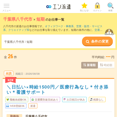
メニュー
気になる!
ログイン
検索
千葉県八千代市
×
短期
のお仕事一覧
八千代市の派遣のお仕事情報です。
オフィスワーク・事務系
、
営業・販売・サービス
系
、
クリエイティブ系
などのお仕事を取り揃えています。短期の条件の他に、
交通費
別途支給あり
、
職種未経験OK
、
友だちと一緒の応募OK
などでもお探し頂けます。
条件の変更
千葉県八千代市 / 短期
26
---
全
件
平均時給:
円
時給順
新着順
未読
掲載日
2026/08/08
NEW
＼日払い×時給1500円／医療行為なし＊付き添
い＊看護サポート
職種未経験OK
交通費別途支給あり
土日祝日が休み
残業なし
WEB登録OK
派遣
千葉県八千代市
勤務地