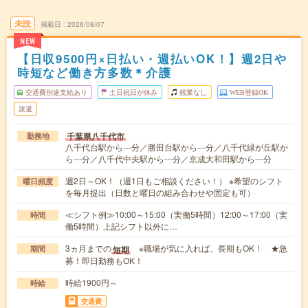
未読
掲載日
2026/08/07
NEW
【日収9500円×日払い・週払いOK！】週2日や
時短など働き方多数＊介護
交通費別途支給あり
土日祝日が休み
残業なし
WEB登録OK
派遣
千葉県八千代市
勤務地
八千代台駅から---分／勝田台駅から---分／八千代緑が丘駅か
ら---分／八千代中央駅から---分／京成大和田駅から---分
週2日～OK！（週1日もご相談ください！） ※希望のシフト
曜日頻度
を毎月提出（日数と曜日の組み合わせや固定も可）
≪シフト例≫10:00～15:00（実働5時間）12:00～17:00（実
時間
働5時間）上記シフト以外に…
3ヵ月までの
※職場が気に入れば、長期もOK！ ★急
短期
期間
募！即日勤務もOK！
時給1900円～
時給
交通費