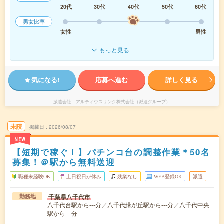
20代
30代
40代
50代
60代
男女比率
女性
男性
もっと見る
気になる!
応募へ進む
詳しく見る
派遣会社
アルティウスリンク株式会社（派遣グループ）
未読
掲載日
2026/08/07
NEW
【短期で稼ぐ！】パチンコ台の調整作業＊50名
募集！＠駅から無料送迎
職種未経験OK
土日祝日が休み
残業なし
WEB登録OK
派遣
千葉県八千代市
勤務地
八千代台駅から---分／八千代緑が丘駅から---分／八千代中央
駅から---分