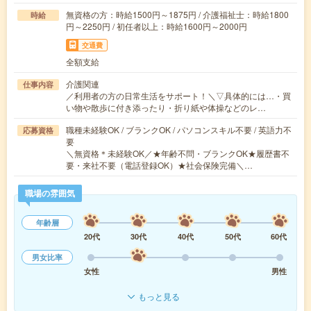
無資格の方：時給1500円～1875円 / 介護福祉士：時給1800
時給
円～2250円 / 初任者以上：時給1600円～2000円
交通費
全額支給
介護関連
仕事内容
／利用者の方の日常生活をサポート！＼▽具体的には…・買
い物や散歩に付き添ったり・折り紙や体操などのレ…
職種未経験OK / ブランクOK / パソコンスキル不要 / 英語力不
応募資格
要
＼無資格＊未経験OK／★年齢不問・ブランクOK★履歴書不
要・来社不要（電話登録OK）★社会保険完備＼…
職場の雰囲気
年齢層
20代
30代
40代
50代
60代
男女比率
女性
男性
もっと見る