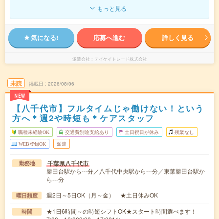
もっと見る
気になる!
応募へ進む
詳しく見る
派遣会社
テイケイトレード株式会社
未読
掲載日
2026/08/06
NEW
【八千代市】フルタイムじゃ働けない！という
方へ＊週2や時短も＊ケアスタッフ
職種未経験OK
交通費別途支給あり
土日祝日が休み
残業なし
WEB登録OK
派遣
千葉県八千代市
勤務地
勝田台駅から---分／八千代中央駅から---分／東葉勝田台駅か
ら---分
週2日～5日OK（月～金） ★土日休みOK
曜日頻度
★1日6時間～の時短シフトOK★スタート時間選べます！
時間