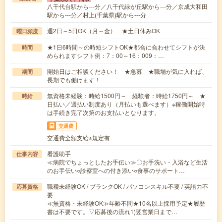
八千代台駅から---分／八千代緑が丘駅から---分／京成大和田
駅から---分／村上(千葉県)駅から---分
週2日～5日OK（月～金） ★土日休みOK
曜日頻度
★1日6時間～の時短シフトOK★都合に合わせてシフトが決
時間
められますシフト例：7：00～16：009：…
開始日はご相談ください！ ★急募 ★職場が気に入れば、
期間
長期でも働けます！
無資格未経験：時給1500円～ 経験者：時給1750円～ ★
時給
日払い／週払い制度あり（月払いも選べます）※稼働開始時
は手続き完了次第のお支払いとなります。
交通費
交通費全額支給※規定有
看護助手
仕事内容
≪病院でちょっとしたお手伝い≫〇お手洗い・入浴など生活
のお手伝い○診察室への付き添い○食事のサポート…
職種未経験OK / ブランクOK / パソコンスキル不要 / 英語力不
応募資格
要
≪無資格・未経験OK≫年齢不問★10名以上採用予定★履歴
書は不要です。▽応募後の流れ1)翌営業日まで…