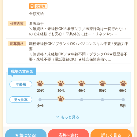
交通費
全額支給
看護助手
仕事内容
＼無資格・未経験OKの看護助手／医療行為は一切行わない
ので未経験でも安心！▽具体的には…・リネンやシ…
職種未経験OK / ブランクOK / パソコンスキル不要 / 英語力不
応募資格
要
＼無資格＊未経験OK／★年齢不問・ブランクOK★履歴書不
要・来社不要（電話登録OK）★社会保険完備＼…
職場の雰囲気
年齢層
20代
30代
40代
50代
60代
男女比率
女性
男性
もっと見る
気になる!
応募へ進む
詳しく見る