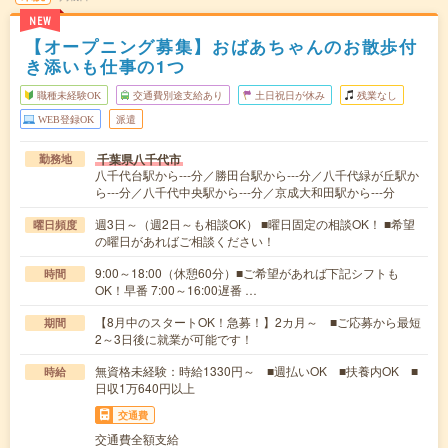
NEW
【オープニング募集】おばあちゃんのお散歩付
き添いも仕事の1つ
職種未経験OK
交通費別途支給あり
土日祝日が休み
残業なし
WEB登録OK
派遣
千葉県八千代市
勤務地
八千代台駅から---分／勝田台駅から---分／八千代緑が丘駅か
ら---分／八千代中央駅から---分／京成大和田駅から---分
週3日～（週2日～も相談OK） ■曜日固定の相談OK！ ■希望
曜日頻度
の曜日があればご相談ください！
9:00～18:00（休憩60分）■ご希望があれば下記シフトも
時間
OK！早番 7:00～16:00遅番 …
【8月中のスタートOK！急募！】2カ月～ ■ご応募から最短
期間
2～3日後に就業が可能です！
無資格未経験：時給1330円～ ■週払いOK ■扶養内OK ■
時給
日収1万640円以上
交通費
交通費全額支給