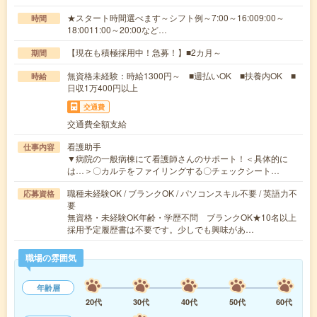
★スタート時間選べます～シフト例～7:00～16:009:00～
時間
18:0011:00～20:00など…
【現在も積極採用中！急募！】■2カ月～
期間
無資格未経験：時給1300円～ ■週払いOK ■扶養内OK ■
時給
日収1万400円以上
交通費
交通費全額支給
看護助手
仕事内容
▼病院の一般病棟にて看護師さんのサポート！＜具体的に
は…＞〇カルテをファイリングする〇チェックシート…
職種未経験OK / ブランクOK / パソコンスキル不要 / 英語力不
応募資格
要
無資格・未経験OK年齢・学歴不問 ブランクOK★10名以上
採用予定履歴書は不要です。少しでも興味があ…
職場の雰囲気
年齢層
20代
30代
40代
50代
60代