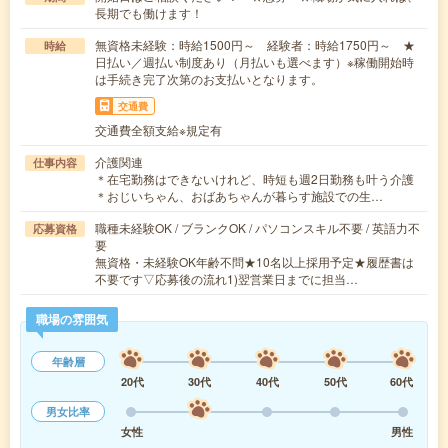
長期でも働けます！
無資格未経験：時給1500円～ 経験者：時給1750円～ ★
時給
日払い／週払い制度あり（月払いも選べます）※稼働開始時
は手続き完了次第のお支払いとなります。
交通費
交通費全額支給※規定有
介護関連
仕事内容
＊在宅勤務はできないけれど、時短も週2日勤務も叶う介護
＊おじいちゃん、おばあちゃんが暮らす施設での生…
職種未経験OK / ブランクOK / パソコンスキル不要 / 英語力不
応募資格
要
無資格・未経験OK年齢不問★10名以上採用予定★履歴書は
不要です▽応募後の流れ1)翌営業日までに担当…
職場の雰囲気
年齢層
20代
30代
40代
50代
60代
男女比率
女性
男性