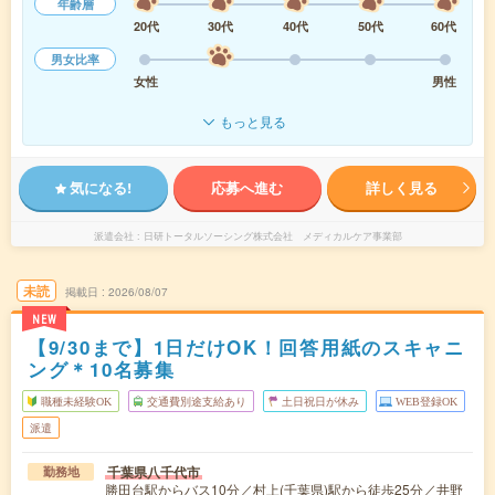
年齢層
20代
30代
40代
50代
60代
男女比率
女性
男性
もっと見る
気になる!
応募へ進む
詳しく見る
派遣会社
日研トータルソーシング株式会社 メディカルケア事業部
未読
掲載日
2026/08/07
NEW
【9/30まで】1日だけOK！回答用紙のスキャニ
ング＊10名募集
職種未経験OK
交通費別途支給あり
土日祝日が休み
WEB登録OK
派遣
千葉県八千代市
勤務地
勝田台駅からバス10分／村上(千葉県)駅から徒歩25分／井野