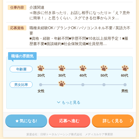
介護関連
仕事内容
≪散歩に付き添ったり、お話し相手になったり≫「え？意外
に簡単！」と思うくらい、スグできる仕事からスタ…
職種未経験OK / ブランクOK / パソコンスキル不要 / 英語力不
応募資格
要
■資格・経験・年齢不問■学歴不問■10名以上採用予定！■履
歴書不要■面談確約■社会保険完備■社員登用…
職場の雰囲気
年齢層
20代
30代
40代
50代
60代
男女比率
女性
男性
もっと見る
気になる!
応募へ進む
詳しく見る
派遣会社
日研トータルソーシング株式会社 メディカルケア事業部