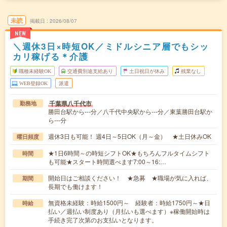
未読
掲載日
2026/08/07
NEW
＼週休3日×時短OK／ミドルシニア層でもシッ
カリ稼げる＊介護
職種未経験OK
交通費別途支給あり
土日祝日が休み
残業なし
WEB登録OK
派遣
千葉県八千代市
勤務地
勝田台駅から---分／八千代中央駅から---分／東葉勝田台駅か
ら---分
週休3日も可能！ 週4日～5日OK（月～金） ★土日休みOK
曜日頻度
★1日6時間～の時短シフトOK★もちろんフルタイムシフト
時間
も可能★スタート時間選べます7:00～16:…
開始日はご相談ください！ ★急募 ★職場が気に入れば、
期間
長期でも働けます！
無資格未経験：時給1500円～ 経験者：時給1750円～★日
時給
払い／週払い制度あり（月払いも選べます）※稼働開始時は
手続き完了次第のお支払いとなります。