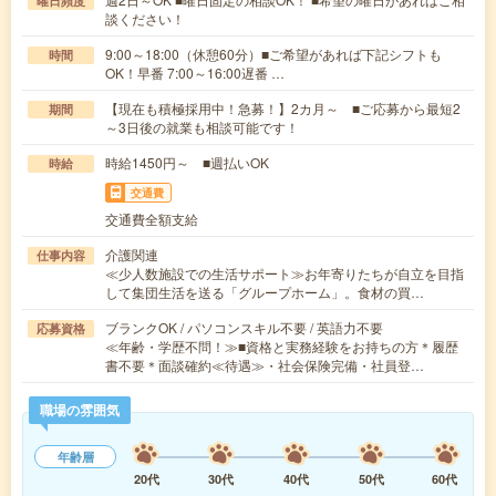
曜日頻度
談ください！
9:00～18:00（休憩60分）■ご希望があれば下記シフトも
時間
OK！早番 7:00～16:00遅番 …
【現在も積極採用中！急募！】2カ月～ ■ご応募から最短2
期間
～3日後の就業も相談可能です！
時給1450円～ ■週払いOK
時給
交通費
交通費全額支給
介護関連
仕事内容
≪少人数施設での生活サポート≫お年寄りたちが自立を目指
して集団生活を送る「グループホーム」。食材の買…
ブランクOK / パソコンスキル不要 / 英語力不要
応募資格
≪年齢・学歴不問！≫■資格と実務経験をお持ちの方＊履歴
書不要＊面談確約≪待遇≫・社会保険完備・社員登…
職場の雰囲気
年齢層
20代
30代
40代
50代
60代