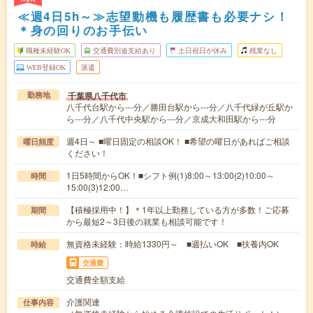
≪週4日5h～≫志望動機も履歴書も必要ナシ！
＊身の回りのお手伝い
職種未経験OK
交通費別途支給あり
土日祝日が休み
残業なし
WEB登録OK
派遣
千葉県八千代市
勤務地
八千代台駅から---分／勝田台駅から---分／八千代緑が丘駅か
ら---分／八千代中央駅から---分／京成大和田駅から---分
週4日～ ■曜日固定の相談OK！ ■希望の曜日があればご相談
曜日頻度
ください！
1日5時間からOK！■シフト例(1)8:00～13:00(2)10:00～
時間
15:00(3)12:00…
【積極採用中！】＊1年以上勤務している方が多数！ご応募
期間
から最短2～3日後の就業も相談可能です！
無資格未経験：時給1330円～ ■週払いOK ■扶養内OK
時給
交通費
交通費全額支給
介護関連
仕事内容