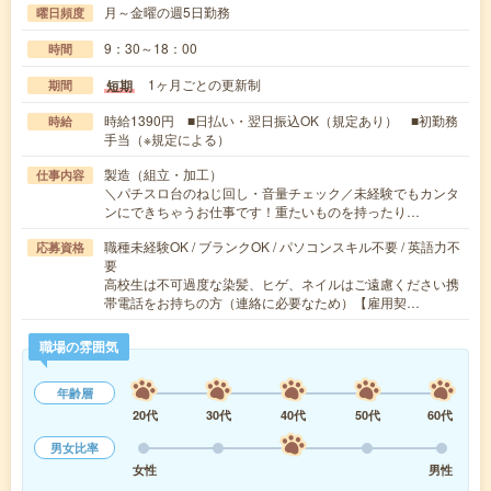
月～金曜の週5日勤務
曜日頻度
9：30～18：00
時間
1ヶ月ごとの更新制
短期
期間
時給1390円 ■日払い・翌日振込OK（規定あり） ■初勤務
時給
手当（※規定による）
製造（組立・加工）
仕事内容
＼パチスロ台のねじ回し・音量チェック／未経験でもカンタ
ンにできちゃうお仕事です！重たいものを持ったり…
職種未経験OK / ブランクOK / パソコンスキル不要 / 英語力不
応募資格
要
高校生は不可過度な染髪、ヒゲ、ネイルはご遠慮ください携
帯電話をお持ちの方（連絡に必要なため）【雇用契…
職場の雰囲気
年齢層
20代
30代
40代
50代
60代
男女比率
女性
男性