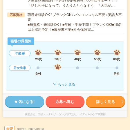
／無資格未経験から始める介護施設での生活サポート！＼
「話し相手になって、うんうんとうなずく」「天気が…
職種未経験OK / ブランクOK / パソコンスキル不要 / 英語力不
応募資格
要
■無資格・未経験OK！■年齢・学歴不問！ブランクOK!■10名
以上採用予定！■履歴書不要■社会保険完…
職場の雰囲気
年齢層
20代
30代
40代
50代
60代
男女比率
女性
男性
もっと見る
気になる!
応募へ進む
詳しく見る
派遣会社
日研トータルソーシング株式会社 メディカルケア事業部
未読
掲載日
2026/08/08