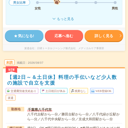
男女比率
女性
男性
もっと見る
気になる!
応募へ進む
詳しく見る
派遣会社
日研トータルソーシング株式会社 メディカルケア事業部
未読
掲載日
2026/08/07
NEW
【週2日～＆土日休】料理の手伝いなど少人数
の施設で自立を支援
交通費別途支給あり
土日祝日が休み
残業なし
WEB登録OK
派遣
千葉県八千代市
勤務地
八千代台駅から---分／勝田台駅から---分／八千代緑が丘駅か
ら---分／八千代中央駅から---分／京成大和田駅から---分
週2日～OK ■曜日固定の相談OK！ ■希望の曜日があればご相