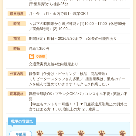
(千葉県)駅から徒歩25分
月～金 ※月～金内で週1～就業OK！
曜日頻度
＜以下の時間帯から選択可能＞(1)10:00～17:00（休憩60分
時間
／実働6時間）(2) 10:00…
期間限定）即日～2026/9/30まで ※延長の可能性あり
期間
時給1,350円
時給
交通費
交通費実費支給※社内規定あり
軽作業（仕分け・ピッキング・検品、商品管理）
仕事内容
＼リピータースタッフさん多数／ 担当業務は、数名のチー
ムを組んで進めていきます！モクモク作業したい…
職種未経験OK / ブランクOK / パソコンスキル不要 / 英語力不
応募資格
要
【学生もエントリー可能！！】▼日雇派遣原則禁止の例外に
当てはまる方 1．60歳以上の方 2．雇用…
職場の雰囲気
年齢層