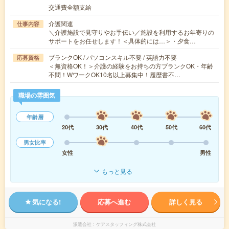
交通費全額支給
介護関連
仕事内容
＼介護施設で見守りやお手伝い／施設を利用するお年寄りの
サポートをお任せします！＜具体的には…＞・夕食…
ブランクOK / パソコンスキル不要 / 英語力不要
応募資格
＜無資格OK！＞介護の経験をお持ちの方ブランクOK・年齢
不問！WワークOK10名以上募集中！履歴書不…
職場の雰囲気
年齢層
20代
30代
40代
50代
60代
男女比率
女性
男性
もっと見る
気になる!
応募へ進む
詳しく見る
派遣会社
ケアスタッフィング株式会社