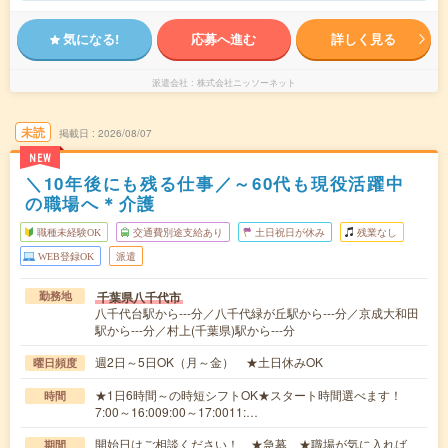
気になる!
応募へ進む
詳しく見る
派遣会社
株式会社ニッソーネット
未読
掲載日
2026/08/07
NEW
＼10年後にも残る仕事／～60代も現役活躍中
の職場へ＊介護
職種未経験OK
交通費別途支給あり
土日祝日が休み
残業なし
WEB登録OK
派遣
千葉県八千代市
勤務地
八千代台駅から---分／八千代緑が丘駅から---分／京成大和田
駅から---分／村上(千葉県)駅から---分
週2日～5日OK（月～金） ★土日休みOK
曜日頻度
★1日6時間～の時短シフトOK★スタート時間選べます！
時間
7:00～16:009:00～17:0011:…
開始日はご相談ください！ ★急募 ★職場が気に入れば、
期間