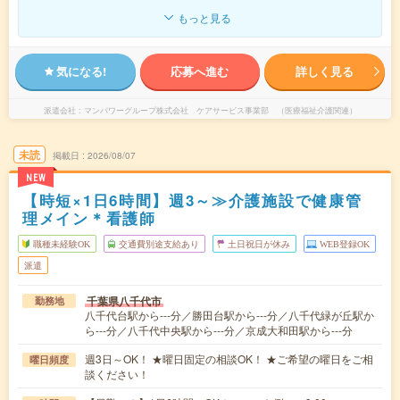
もっと見る
気になる!
応募へ進む
詳しく見る
派遣会社
マンパワーグループ株式会社 ケアサービス事業部 （医療福祉介護関連）
未読
掲載日
2026/08/07
NEW
【時短×1日6時間】週3～≫介護施設で健康管
理メイン＊看護師
職種未経験OK
交通費別途支給あり
土日祝日が休み
WEB登録OK
派遣
千葉県八千代市
勤務地
八千代台駅から---分／勝田台駅から---分／八千代緑が丘駅か
ら---分／八千代中央駅から---分／京成大和田駅から---分
週3日～OK！ ★曜日固定の相談OK！ ★ご希望の曜日をご相
曜日頻度
談ください！