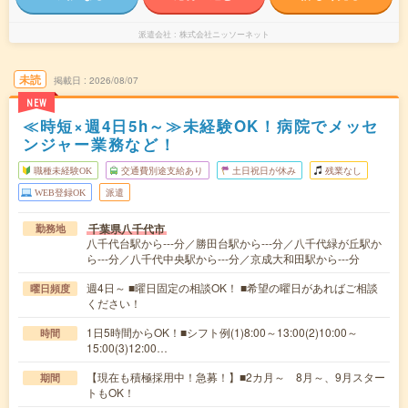
派遣会社
株式会社ニッソーネット
未読
掲載日
2026/08/07
NEW
≪時短×週4日5h～≫未経験OK！病院でメッセ
ンジャー業務など！
職種未経験OK
交通費別途支給あり
土日祝日が休み
残業なし
WEB登録OK
派遣
千葉県八千代市
勤務地
八千代台駅から---分／勝田台駅から---分／八千代緑が丘駅か
ら---分／八千代中央駅から---分／京成大和田駅から---分
週4日～ ■曜日固定の相談OK！ ■希望の曜日があればご相談
曜日頻度
ください！
1日5時間からOK！■シフト例(1)8:00～13:00(2)10:00～
時間
15:00(3)12:00…
【現在も積極採用中！急募！】■2カ月～ 8月～、9月スター
期間
トもOK！