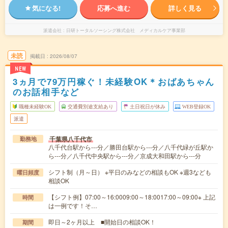
気になる!
応募へ進む
詳しく見る
派遣会社
日研トータルソーシング株式会社 メディカルケア事業部
未読
掲載日
2026/08/07
NEW
3ヵ月で79万円稼ぐ！未経験OK＊おばあちゃん
のお話相手など
職種未経験OK
交通費別途支給あり
土日祝日が休み
WEB登録OK
派遣
千葉県八千代市
勤務地
八千代台駅から---分／勝田台駅から---分／八千代緑が丘駅か
ら---分／八千代中央駅から---分／京成大和田駅から---分
シフト制（月～日） ※平日のみなどの相談もOK ※週3なども
曜日頻度
相談OK
【シフト例】07:00～16:0009:00～18:0017:00～09:00※ 上記
時間
は一例です！そ…
即日～2ヶ月以上 ■開始日の相談OK！
期間