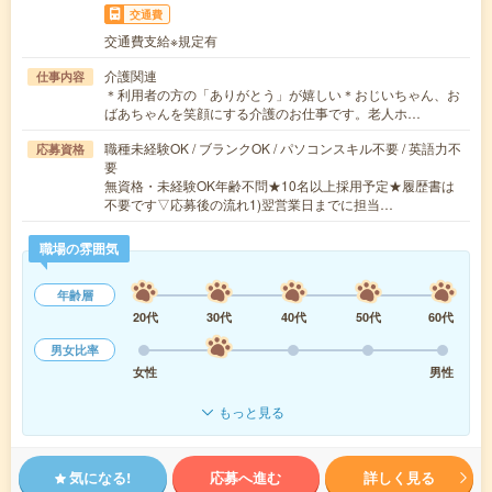
交通費
交通費支給※規定有
介護関連
仕事内容
＊利用者の方の「ありがとう」が嬉しい＊おじいちゃん、お
ばあちゃんを笑顔にする介護のお仕事です。老人ホ…
職種未経験OK / ブランクOK / パソコンスキル不要 / 英語力不
応募資格
要
無資格・未経験OK年齢不問★10名以上採用予定★履歴書は
不要です▽応募後の流れ1)翌営業日までに担当…
職場の雰囲気
年齢層
20代
30代
40代
50代
60代
男女比率
女性
男性
もっと見る
気になる!
応募へ進む
詳しく見る