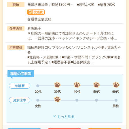
無資格未経験：時給1300円～ ■週払いOK ■扶養内OK
時給
交通費
交通費全額支給
看護助手
仕事内容
▼病院の一般病棟にて看護師さんのサポート！具体的に
は、・器具の洗浄・ベットメイキングやシーツ交換・移…
職種未経験OK / ブランクOK / パソコンスキル不要 / 英語力不
応募資格
要
■無資格・未経験OK！■年齢・学歴不問！ブランクOK!■10名
以上採用予定！■履歴書不要■社会保険完…
職場の雰囲気
年齢層
20代
30代
40代
50代
60代
男女比率
女性
男性
もっと見る