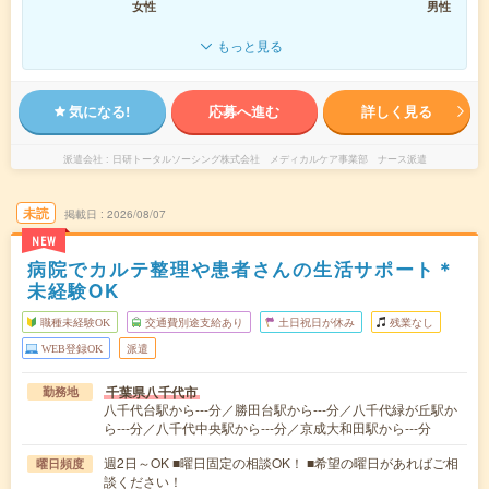
女性
男性
もっと見る
気になる!
応募へ進む
詳しく見る
派遣会社
日研トータルソーシング株式会社 メディカルケア事業部 ナース派遣
未読
掲載日
2026/08/07
NEW
病院でカルテ整理や患者さんの生活サポート＊
未経験OK
職種未経験OK
交通費別途支給あり
土日祝日が休み
残業なし
WEB登録OK
派遣
千葉県八千代市
勤務地
八千代台駅から---分／勝田台駅から---分／八千代緑が丘駅か
ら---分／八千代中央駅から---分／京成大和田駅から---分
週2日～OK ■曜日固定の相談OK！ ■希望の曜日があればご相
曜日頻度
談ください！