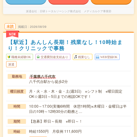
派遣会社
日研トータルソーシング株式会社 メディカルケア事業部
未読
掲載日
2026/08/09
NEW
【駅近】あんしん長期！残業なし！10時始ま
り！クリニックで事務
職種未経験OK
交通費別途支給あり
残業なし
WEB登録OK
派遣
千葉県八千代市
勤務地
八千代台駅から徒歩2分
月・火・水・木・金・土(週3日) ※シフト制 ※曜日固定
曜日頻度
OK☆週3日～5日までの相談OKです！
10:00～17:00(実働6時間 休憩1時間)※木曜日・金曜日は半
時間
日の10時～12時30分の勤務と…
【急募】即日～長期 ※即日～！
期間
時給1550円 月収例 111,600円
時給