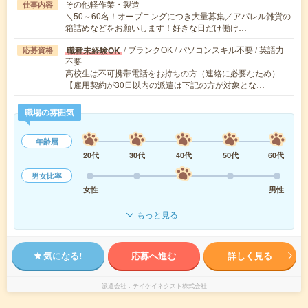
その他軽作業・製造
仕事内容
＼50～60名！オープニングにつき大量募集／アパレル雑貨の
箱詰めなどをお願いします！好きな日だけ働け…
/ ブランクOK / パソコンスキル不要 / 英語力
職種未経験OK
応募資格
不要
高校生は不可携帯電話をお持ちの方（連絡に必要なため）
【雇用契約が30日以内の派遣は下記の方が対象とな…
職場の雰囲気
年齢層
20代
30代
40代
50代
60代
男女比率
女性
男性
もっと見る
気になる!
応募へ進む
詳しく見る
派遣会社
テイケイネクスト株式会社