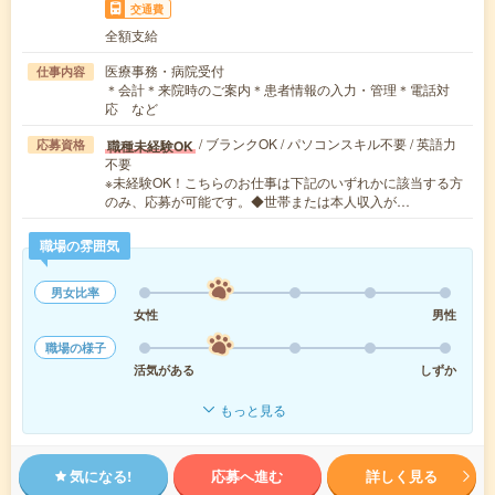
交通費
全額支給
医療事務・病院受付
仕事内容
＊会計＊来院時のご案内＊患者情報の入力・管理＊電話対
応 など
/ ブランクOK / パソコンスキル不要 / 英語力
職種未経験OK
応募資格
不要
※未経験OK！こちらのお仕事は下記のいずれかに該当する方
のみ、応募が可能です。◆世帯または本人収入が…
職場の雰囲気
男女比率
女性
男性
職場の様子
活気がある
しずか
もっと見る
気になる!
応募へ進む
詳しく見る