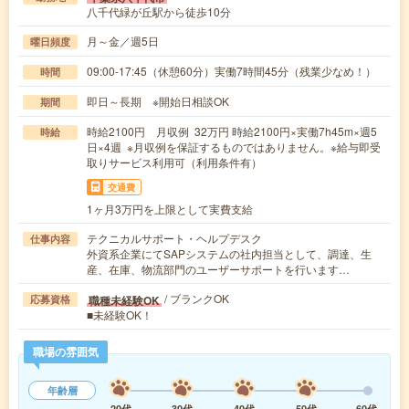
八千代緑が丘駅から徒歩10分
月～金／週5日
曜日頻度
09:00-17:45（休憩60分）実働7時間45分（残業少なめ！）
時間
即日～長期 ※開始日相談OK
期間
時給2100円 月収例 32万円 時給2100円×実働7h45m×週5
時給
日×4週 ※月収例を保証するものではありません。※給与即受
取りサービス利用可（利用条件有）
交通費
1ヶ月3万円を上限として実費支給
テクニカルサポート・ヘルプデスク
仕事内容
外資系企業にてSAPシステムの社内担当として、調達、生
産、在庫、物流部門のユーザーサポートを行います…
/ ブランクOK
職種未経験OK
応募資格
■未経験OK！
職場の雰囲気
年齢層
20代
30代
40代
50代
60代