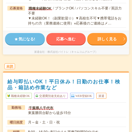
/ ブランクOK / パソコンスキル不要 / 英語力
職種未経験OK
応募資格
不要
▼未経験OK！（副業歓迎☆）▼高校生不可▼携帯電話をお
持ちの方（業務連絡に使用）※応募後のご連絡はメ…
気になる!
応募へ進む
詳しく見る
派遣会社
株式会社バイトレ（キャムコムグループ）
未読
給与即払いOK！平日休み！日勤のお仕事！検
品・箱詰め作業など
職種未経験OK
交通費別途支給あり
WEB登録OK
派遣
千葉県八千代市
勤務地
東葉勝田台駅から徒歩15分
月～金・土・日・祝
曜日頻度
8:00～16:30※表記のうち実働7時間30分です。
時間