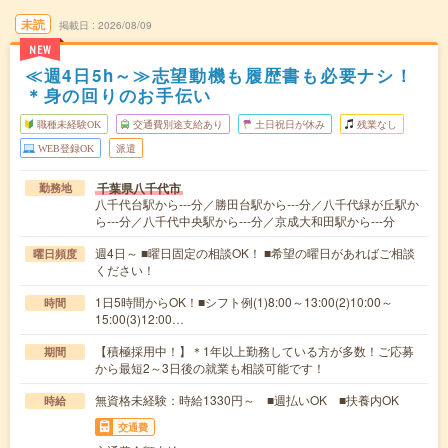
未読
掲載日
2026/08/09
NEW
≪週4日5h～≫志望動機も履歴書も必要ナシ！
＊身の回りのお手伝い
職種未経験OK
交通費別途支給あり
土日祝日が休み
残業なし
WEB登録OK
派遣
千葉県八千代市
勤務地
八千代台駅から---分／勝田台駅から---分／八千代緑が丘駅か
ら---分／八千代中央駅から---分／京成大和田駅から---分
週4日～ ■曜日固定の相談OK！ ■希望の曜日があればご相談
曜日頻度
ください！
1日5時間からOK！■シフト例(1)8:00～13:00(2)10:00～
時間
15:00(3)12:00…
【積極採用中！】＊1年以上勤務している方が多数！ご応募
期間
から最短2～3日後の就業も相談可能です！
無資格未経験：時給1330円～ ■週払いOK ■扶養内OK
時給
交通費