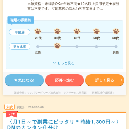
≪無資格・未経験OK≫年齢不問★10名以上採用予定★履歴
書は不要です。▽応募後の流れ1)翌営業日まで…
職場の雰囲気
年齢層
20代
30代
40代
50代
60代
男女比率
女性
男性
もっと見る
気になる!
応募へ進む
詳しく見る
派遣会社
マンパワーグループ株式会社 ケアサービス事業部 （医療福祉介護関連）
未読
掲載日
2026/08/09
NEW
〈月1日～で副業にピッタリ＊時給1,300円～〉
DMのカンタン仕分け