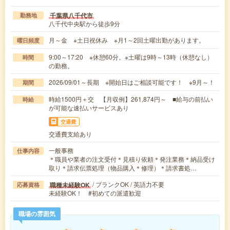
千葉県八千代市
勤務地
八千代中央駅から徒歩9分
月～金 ※土日祝休み ※月1～2回土曜出勤があります。
曜日頻度
9:00～17:20 ※休憩60分。※土曜は9時～13時（休憩なし）
時間
の勤務。
2026/09/01～長期 ※開始日はご相談可能です！ ※9月～！
期間
時給1500円＋交 【月収例】261,874円～ ■給与の前払い
時給
が可能な速払いサービスあり
交通費
交通費支給あり
一般事務
仕事内容
＊職員や業者の注文受付＊見積り依頼＊発注業務＊納品受け
取り＊請求伝票処理（物品購入＊修理）＊請求書処…
/ ブランクOK / 英語力不要
職種未経験OK
応募資格
未経験OK！ #初めての派遣歓迎
職場の雰囲気