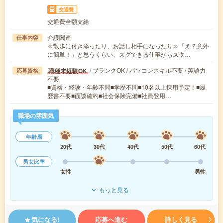
交通費
交通費全額支給
介護関連
仕事内容
≪散歩に付き添ったり、お話し相手になったり≫「え？意外
に簡単！」と思うくらい、スグできる仕事からスタ…
/ ブランクOK / パソコンスキル不要 / 英語力
職種未経験OK
応募資格
不要
■資格・経験・年齢不問■学歴不問■10名以上採用予定！■履
歴書不要■面談確約■社会保険完備■社員登用…
職場の雰囲気
年齢層
20代
30代
40代
50代
60代
男女比率
女性
男性
もっと見る
気になる!
応募へ進む
詳しく見る