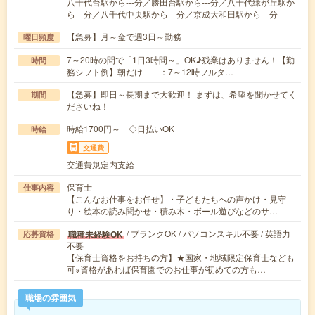
八千代台駅から---分／勝田台駅から---分／八千代緑が丘駅か
ら---分／八千代中央駅から---分／京成大和田駅から---分
【急募】月～金で週3日～勤務
曜日頻度
7～20時の間で「1日3時間～」OK♪残業はありません！【勤
時間
務シフト例】朝だけ ：7～12時フルタ…
【急募】即日～長期まで大歓迎！ まずは、希望を聞かせてく
期間
ださいね！
時給1700円～ ◇日払いOK
時給
交通費
交通費規定内支給
保育士
仕事内容
【こんなお仕事をお任せ】・子どもたちへの声かけ・見守
り・絵本の読み聞かせ・積み木・ボール遊びなどのサ…
/ ブランクOK / パソコンスキル不要 / 英語力
職種未経験OK
応募資格
不要
【保育士資格をお持ちの方】★国家・地域限定保育士なども
可※資格があれば保育園でのお仕事が初めての方も…
職場の雰囲気