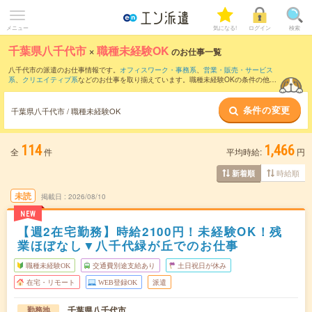
メニュー
気になる!
ログイン
検索
千葉県八千代市
×
職種未経験OK
のお仕事一覧
八千代市の派遣のお仕事情報です。
オフィスワーク・事務系
、
営業・販売・サービス
系
、
クリエイティブ系
などのお仕事を取り揃えています。職種未経験OKの条件の他
に、
交通費別途支給あり
、
友だちと一緒の応募OK
、
残業なし
などのこだわり条件も取
り揃えています。
条件の変更
千葉県八千代市 / 職種未経験OK
114
1,466
全
件
平均時給:
円
時給順
新着順
未読
掲載日
2026/08/10
NEW
【週2在宅勤務】時給2100円！未経験OK！残
業ほぼなし▼八千代緑が丘でのお仕事
職種未経験OK
交通費別途支給あり
土日祝日が休み
在宅・リモート
WEB登録OK
派遣
千葉県八千代市
勤務地