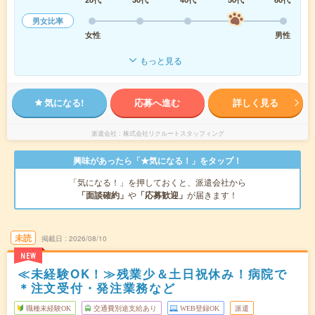
男女比率
女性
男性
もっと見る
気になる!
応募へ進む
詳しく見る
派遣会社
株式会社リクルートスタッフィング
興味があったら「★気になる！」をタップ！
「気になる！」を押しておくと、派遣会社から
「面談確約」
や
「応募歓迎」
が届きます！
未読
掲載日
2026/08/10
NEW
≪未経験OK！≫残業少＆土日祝休み！病院で
＊注文受付・発注業務など
職種未経験OK
交通費別途支給あり
WEB登録OK
派遣