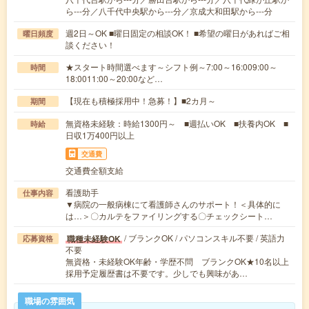
ら---分／八千代中央駅から---分／京成大和田駅から---分
週2日～OK ■曜日固定の相談OK！ ■希望の曜日があればご相
曜日頻度
談ください！
★スタート時間選べます～シフト例～7:00～16:009:00～
時間
18:0011:00～20:00など…
【現在も積極採用中！急募！】■2カ月～
期間
無資格未経験：時給1300円～ ■週払いOK ■扶養内OK ■
時給
日収1万400円以上
交通費
交通費全額支給
看護助手
仕事内容
▼病院の一般病棟にて看護師さんのサポート！＜具体的に
は…＞〇カルテをファイリングする〇チェックシート…
/ ブランクOK / パソコンスキル不要 / 英語力
職種未経験OK
応募資格
不要
無資格・未経験OK年齢・学歴不問 ブランクOK★10名以上
採用予定履歴書は不要です。少しでも興味があ…
職場の雰囲気