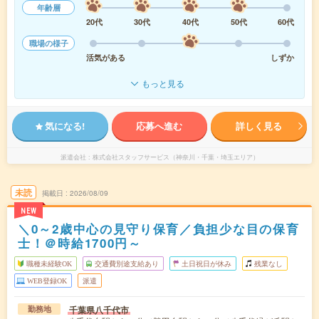
年齢層
20代
30代
40代
50代
60代
職場の様子
活気がある
しずか
もっと見る
気になる!
応募へ進む
詳しく見る
派遣会社
株式会社スタッフサービス（神奈川・千葉・埼玉エリア）
未読
掲載日
2026/08/09
NEW
＼0～2歳中心の見守り保育／負担少な目の保育
士！＠時給1700円～
職種未経験OK
交通費別途支給あり
土日祝日が休み
残業なし
WEB登録OK
派遣
千葉県八千代市
勤務地