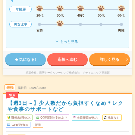
年齢層
20代
30代
40代
50代
60代
男女比率
女性
男性
もっと見る
気になる!
応募へ進む
詳しく見る
派遣会社
日研トータルソーシング株式会社 メディカルケア事業部
未読
掲載日
2026/08/09
NEW
【週3日～】少人数だから負担すくなめ＊レク
や食事のサポートなど
職種未経験OK
交通費別途支給あり
土日祝日が休み
残業なし
WEB登録OK
派遣