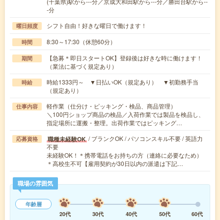
(千葉県)駅から---分／京成大和田駅から---分／勝田台駅から--
-分
シフト自由！好きな曜日で働けます！
曜日頻度
8:30～17:30（休憩60分）
時間
【急募＊即日スタートOK】登録後は好きな時に働けます！
期間
（業法に基づく規定あり）
時給1333円～ ▼日払いOK（規定あり） ▼初勤務手当
時給
（規定あり）
軽作業（仕分け・ピッキング・検品、商品管理）
仕事内容
＼100円ショップ商品の検品／入荷作業では製品を検品し、
指定場所に運搬・整理。出荷作業ではピッキング…
/ ブランクOK / パソコンスキル不要 / 英語力
職種未経験OK
応募資格
不要
未経験OK！＊携帯電話をお持ちの方（連絡に必要なため）
＊高校生不可【雇用契約が30日以内の派遣は下記…
職場の雰囲気
年齢層
20代
30代
40代
50代
60代