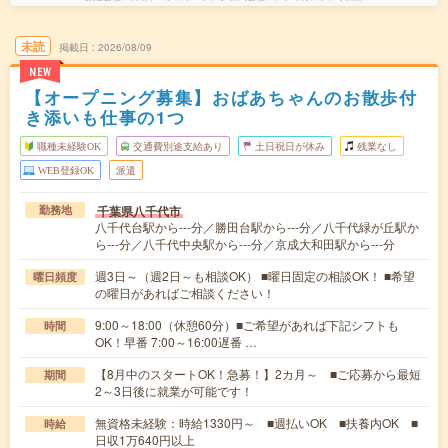
未読
掲載日
2026/08/09
NEW
【オープニング募集】おばあちゃんのお散歩付
き添いも仕事の1つ
職種未経験OK
交通費別途支給あり
土日祝日が休み
残業なし
WEB登録OK
派遣
千葉県八千代市
勤務地
八千代台駅から---分／勝田台駅から---分／八千代緑が丘駅か
ら---分／八千代中央駅から---分／京成大和田駅から---分
週3日～（週2日～も相談OK） ■曜日固定の相談OK！ ■希望
曜日頻度
の曜日があればご相談ください！
9:00～18:00（休憩60分）■ご希望があれば下記シフトも
時間
OK！早番 7:00～16:00遅番 …
【8月中のスタートOK！急募！】2カ月～ ■ご応募から最短
期間
2～3日後に就業が可能です！
無資格未経験：時給1330円～ ■週払いOK ■扶養内OK ■
時給
日収1万640円以上