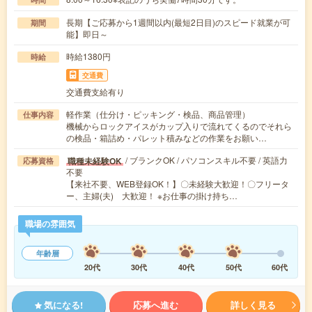
長期【ご応募から1週間以内(最短2日目)のスピード就業が可
期間
能】即日～
時給1380円
時給
交通費
交通費支給有り
軽作業（仕分け・ピッキング・検品、商品管理）
仕事内容
機械からロックアイスがカップ入りで流れてくるのでそれら
の検品・箱詰め・パレット積みなどの作業をお願い…
/ ブランクOK / パソコンスキル不要 / 英語力
職種未経験OK
応募資格
不要
【来社不要、WEB登録OK！】〇未経験大歓迎！〇フリータ
ー、主婦(夫) 大歓迎！ ※お仕事の掛け持ち…
職場の雰囲気
年齢層
20代
30代
40代
50代
60代
気になる!
応募へ進む
詳しく見る