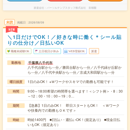
派遣会社
パーソルテンプスタッフ株式会社 首都圏
未読
掲載日
2026/08/09
NEW
＼1日だけでOK！／好きな時に働く＊シール貼
りの仕分け／日払いOK
職種未経験OK
土日祝日が休み
WEB登録OK
派遣
千葉県八千代市
勤務地
八千代台駅から---分／勝田台駅から---分／八千代緑が丘駅か
ら---分／八千代中央駅から---分／京成大和田駅から---分
1日のみOK！ ※Ｗワークやスキマでの勤務も可能です！
曜日頻度
9:00～18:00希望の時間帯を選べます！＜シフト例＞・8：30
時間
～12：00・10：00～19：0…
【急募】1日のみOK！ 即日スタートもOK！ ＜Ｗワーク
期間
や扶養内での勤務もＯＫです＞
時給1400円 ■日払い・週払いOK！(規定あり) ■現金日払
時給
いもOK（規定あり）