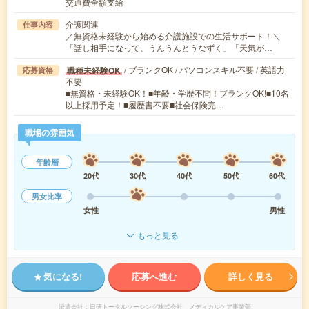
交通費全額支給
介護関連
仕事内容
／無資格未経験から始める介護施設での生活サポート！＼
「話し相手になって、うんうんとうなずく」「天気が…
/ ブランクOK / パソコンスキル不要 / 英語力
職種未経験OK
応募資格
不要
■無資格・未経験OK！■年齢・学歴不問！ブランクOK!■10名
以上採用予定！■履歴書不要■社会保険完…
職場の雰囲気
年齢層
20代
30代
40代
50代
60代
男女比率
女性
男性
もっと見る
気になる!
応募へ進む
詳しく見る
派遣会社
日研トータルソーシング株式会社 メディカルケア事業部