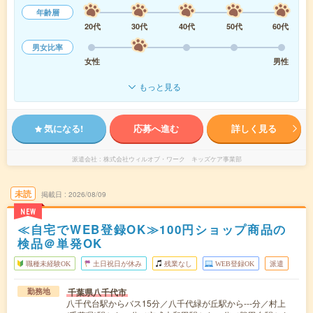
年齢層
20代
30代
40代
50代
60代
男女比率
女性
男性
もっと見る
気になる!
応募へ進む
詳しく見る
派遣会社
株式会社ウィルオブ・ワーク キッズケア事業部
未読
掲載日
2026/08/09
NEW
≪自宅でWEB登録OK≫100円ショップ商品の
検品＠単発OK
職種未経験OK
土日祝日が休み
残業なし
WEB登録OK
派遣
千葉県八千代市
勤務地
八千代台駅からバス15分／八千代緑が丘駅から---分／村上