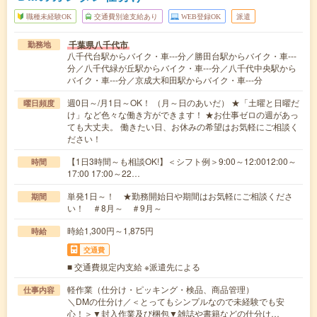
職種未経験OK
交通費別途支給あり
WEB登録OK
派遣
千葉県八千代市
勤務地
八千代台駅からバイク・車---分／勝田台駅からバイク・車---
分／八千代緑が丘駅からバイク・車---分／八千代中央駅から
バイク・車---分／京成大和田駅からバイク・車---分
週0日～/月1日～OK！ （月～日のあいだ） ★「土曜と日曜だ
曜日頻度
け」など色々な働き方ができます！ ★お仕事ゼロの週があっ
ても大丈夫。 働きたい日、お休みの希望はお気軽にご相談く
ださい！
【1日3時間～も相談OK!】＜シフト例＞9:00～12:0012:00～
時間
17:00 17:00～22…
単発1日～！ ★勤務開始日や期間はお気軽にご相談くださ
期間
い！ ＃8月～ ＃9月～
時給1,300円～1,875円
時給
交通費
■ 交通費規定内支給 ※派遣先による
軽作業（仕分け・ピッキング・検品、商品管理）
仕事内容
＼DMの仕分け／＜とってもシンプルなので未経験でも安
心！＞▼封入作業及び梱包▼雑誌や書籍などの仕分け…