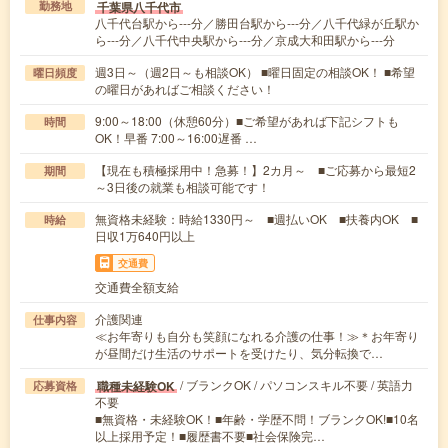
千葉県八千代市
勤務地
八千代台駅から---分／勝田台駅から---分／八千代緑が丘駅か
ら---分／八千代中央駅から---分／京成大和田駅から---分
週3日～（週2日～も相談OK） ■曜日固定の相談OK！ ■希望
曜日頻度
の曜日があればご相談ください！
9:00～18:00（休憩60分）■ご希望があれば下記シフトも
時間
OK！早番 7:00～16:00遅番 …
【現在も積極採用中！急募！】2カ月～ ■ご応募から最短2
期間
～3日後の就業も相談可能です！
無資格未経験：時給1330円～ ■週払いOK ■扶養内OK ■
時給
日収1万640円以上
交通費
交通費全額支給
介護関連
仕事内容
≪お年寄りも自分も笑顔になれる介護の仕事！≫＊お年寄り
が昼間だけ生活のサポートを受けたり、気分転換で…
/ ブランクOK / パソコンスキル不要 / 英語力
職種未経験OK
応募資格
不要
■無資格・未経験OK！■年齢・学歴不問！ブランクOK!■10名
以上採用予定！■履歴書不要■社会保険完…