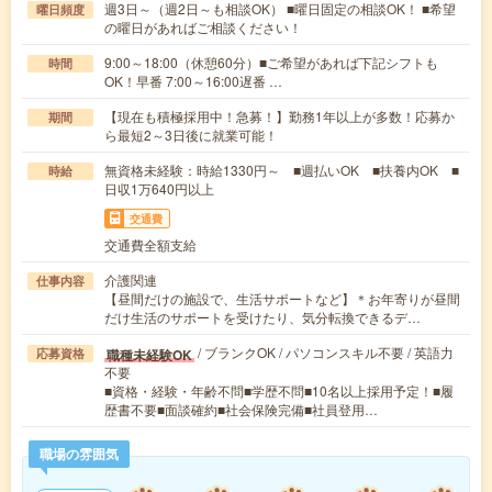
週3日～（週2日～も相談OK） ■曜日固定の相談OK！ ■希望
曜日頻度
の曜日があればご相談ください！
9:00～18:00（休憩60分）■ご希望があれば下記シフトも
時間
OK！早番 7:00～16:00遅番 …
【現在も積極採用中！急募！】勤務1年以上が多数！応募か
期間
ら最短2～3日後に就業可能！
無資格未経験：時給1330円～ ■週払いOK ■扶養内OK ■
時給
日収1万640円以上
交通費
交通費全額支給
介護関連
仕事内容
【昼間だけの施設で、生活サポートなど】＊お年寄りが昼間
だけ生活のサポートを受けたり、気分転換できるデ…
/ ブランクOK / パソコンスキル不要 / 英語力
職種未経験OK
応募資格
不要
■資格・経験・年齢不問■学歴不問■10名以上採用予定！■履
歴書不要■面談確約■社会保険完備■社員登用…
職場の雰囲気