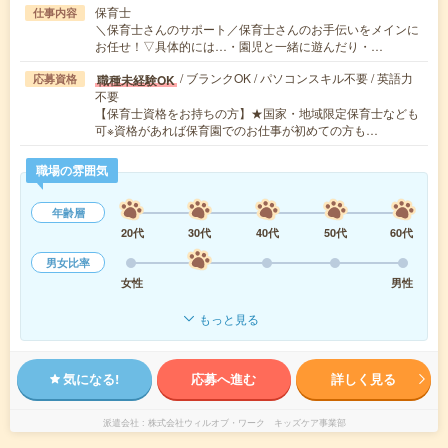
保育士
仕事内容
＼保育士さんのサポート／保育士さんのお手伝いをメインに
お任せ！▽具体的には…・園児と一緒に遊んだり・…
/ ブランクOK / パソコンスキル不要 / 英語力
職種未経験OK
応募資格
不要
【保育士資格をお持ちの方】★国家・地域限定保育士なども
可※資格があれば保育園でのお仕事が初めての方も…
職場の雰囲気
年齢層
20代
30代
40代
50代
60代
男女比率
女性
男性
もっと見る
気になる!
応募へ進む
詳しく見る
派遣会社
株式会社ウィルオブ・ワーク キッズケア事業部