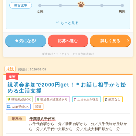
男女比率
女性
男性
もっと見る
気になる!
応募へ進む
詳しく見る
派遣会社
テイケイワークス東京株式会社
未読
掲載日
2026/08/09
NEW
説明会参加で2000円get！＊お話し相手から始
める生活支援
職種未経験OK
交通費別途支給あり
土日祝日が休み
残業なし
WEB登録OK
派遣
千葉県八千代市
勤務地
八千代台駅から---分／勝田台駅から---分／八千代緑が丘駅か
ら---分／八千代中央駅から---分／京成大和田駅から---分