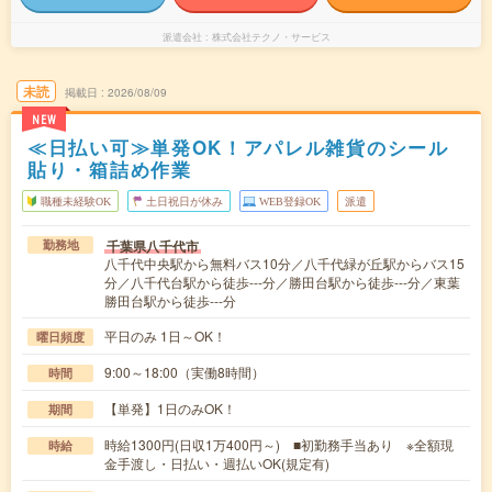
派遣会社
株式会社テクノ・サービス
未読
掲載日
2026/08/09
NEW
≪日払い可≫単発OK！アパレル雑貨のシール
貼り・箱詰め作業
職種未経験OK
土日祝日が休み
WEB登録OK
派遣
千葉県八千代市
勤務地
八千代中央駅から無料バス10分／八千代緑が丘駅からバス15
分／八千代台駅から徒歩---分／勝田台駅から徒歩---分／東葉
勝田台駅から徒歩---分
平日のみ 1日～OK！
曜日頻度
9:00～18:00（実働8時間）
時間
【単発】1日のみOK！
期間
時給1300円(日収1万400円～) ■初勤務手当あり ※全額現
時給
金手渡し・日払い・週払いOK(規定有)