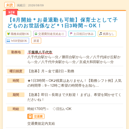
未読
掲載日
2026/08/09
NEW
【8月開始＊お昼退勤も可能】保育士として子
どものお世話係など＊1日3時間～OK！
職種未経験OK
交通費別途支給あり
土日祝日が休み
残業なし
WEB登録OK
派遣
千葉県八千代市
勤務地
八千代台駅から---分／勝田台駅から---分／八千代緑が丘駅か
ら---分／八千代中央駅から---分／京成大和田駅から---分
【急募】月～金で週2日～勤務
曜日頻度
★1日3時間～OK♪残業はありません！【勤務シフト例】人気
時間
の時間帯：9～12時ご希望の時間帯をお知ら…
【急募】即日～長期まで大歓迎！ まずは、希望を聞かせてく
期間
ださいね！
時給1700円～ ◇日払いOK
時給
交通費
交通費規定内支給