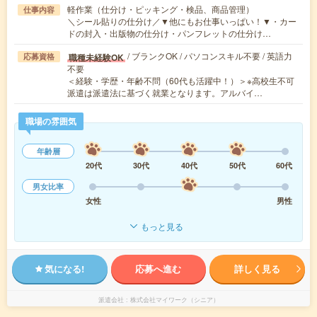
軽作業（仕分け・ピッキング・検品、商品管理）
仕事内容
＼シール貼りの仕分け／▼他にもお仕事いっぱい！▼・カー
ドの封入・出版物の仕分け・パンフレットの仕分け…
/ ブランクOK / パソコンスキル不要 / 英語力
職種未経験OK
応募資格
不要
＜経験・学歴・年齢不問（60代も活躍中！）＞※高校生不可
派遣は派遣法に基づく就業となります。アルバイ…
職場の雰囲気
年齢層
20代
30代
40代
50代
60代
男女比率
女性
男性
もっと見る
気になる!
応募へ進む
詳しく見る
派遣会社
株式会社マイワーク（シニア）