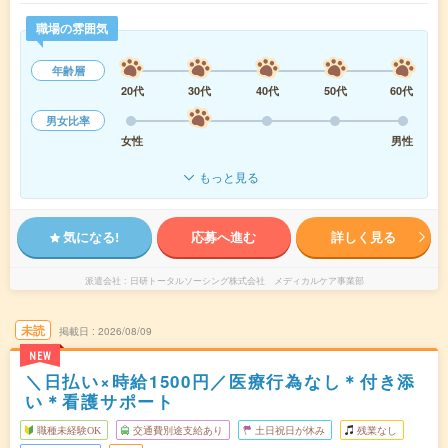
職場の雰囲気
年齢層
20代
30代
40代
50代
60代
男女比率
女性
男性
もっと見る
気になる!
応募へ進む
詳しく見る
派遣会社
日研トータルソーシング株式会社 メディカルケア事業部
未読
掲載日
2026/08/09
NEW
＼日払い×時給1500円／医療行為なし＊付き添
い＊看護サポート
職種未経験OK
交通費別途支給あり
土日祝日が休み
残業なし