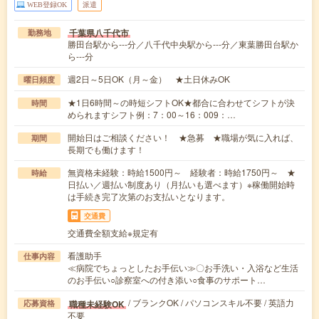
WEB登録OK
派遣
千葉県八千代市
勤務地
勝田台駅から---分／八千代中央駅から---分／東葉勝田台駅か
ら---分
週2日～5日OK（月～金） ★土日休みOK
曜日頻度
★1日6時間～の時短シフトOK★都合に合わせてシフトが決
時間
められますシフト例：7：00～16：009：…
開始日はご相談ください！ ★急募 ★職場が気に入れば、
期間
長期でも働けます！
無資格未経験：時給1500円～ 経験者：時給1750円～ ★
時給
日払い／週払い制度あり（月払いも選べます）※稼働開始時
は手続き完了次第のお支払いとなります。
交通費
交通費全額支給※規定有
看護助手
仕事内容
≪病院でちょっとしたお手伝い≫〇お手洗い・入浴など生活
のお手伝い○診察室への付き添い○食事のサポート…
/ ブランクOK / パソコンスキル不要 / 英語力
職種未経験OK
応募資格
不要