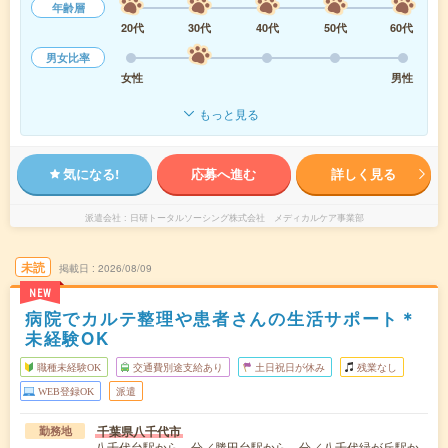
年齢層
20代
30代
40代
50代
60代
男女比率
女性
男性
もっと見る
気になる!
応募へ進む
詳しく見る
派遣会社
日研トータルソーシング株式会社 メディカルケア事業部
未読
掲載日
2026/08/09
NEW
病院でカルテ整理や患者さんの生活サポート＊
未経験OK
職種未経験OK
交通費別途支給あり
土日祝日が休み
残業なし
WEB登録OK
派遣
千葉県八千代市
勤務地
八千代台駅から---分／勝田台駅から---分／八千代緑が丘駅か