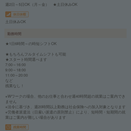
週2日～5日OK（月～金） ★土日休みOK
休日休暇
土日休みOK
勤務時間
★1日6時間～の時短シフトOK
★もちろんフルタイムシフトも可能
★スタート時間選べます
7:00～16:00
9:00～18:00
11:00～20:00
など
残業なし！
※Wワークの場合、他のお仕事と合わせ週40時間超の就業はご案内でき
ません
※法令に基づき、週20時間以上勤務は社会保険への加入対象となります
※労働者派遣法（日雇い派遣の原則禁止）により、短時間・短期間の就
業はご案内が難しい場合があります
残業時間