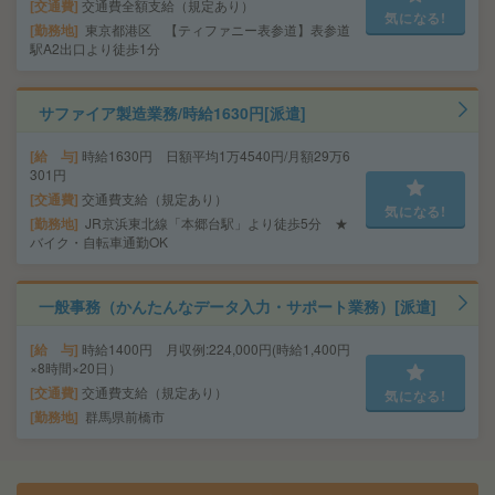
交通費
交通費全額支給（規定あり）
気になる!
勤務地
東京都港区 【ティファニー表参道】表参道
駅A2出口より徒歩1分
サファイア製造業務/時給1630円[派遣]
給 与
時給1630円 日額平均1万4540円/月額29万6
301円
交通費
交通費支給（規定あり）
気になる!
勤務地
JR京浜東北線「本郷台駅」より徒歩5分 ★
バイク・自転車通勤OK
一般事務（かんたんなデータ入力・サポート業務）[派遣]
給 与
時給1400円 月収例:224,000円(時給1,400円
×8時間×20日）
交通費
交通費支給（規定あり）
気になる!
勤務地
群馬県前橋市