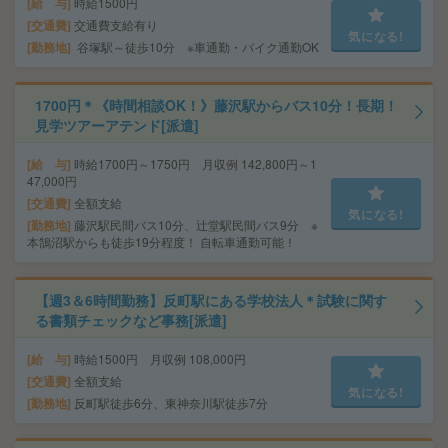
給 与
時給1500円
交通費
交通費支給有り
気になる!
勤務地
谷塚駅～徒歩10分 ※車通勤・バイク通勤OK
1700円＊《時間相談OK！》藤沢駅からバス10分！長期！
見学ツアーアテンド[派遣]
給 与
時給1700円～1750円 月収例 142,800円～1
47,000円
交通費
全額支給
気になる!
勤務地
藤沢駅民間バス10分、辻堂駅民間バス9分 ※
本鵠沼駅からも徒歩19分程度！ 自転車通勤可能！
【週3＆6時間勤務】反町駅にある学校法人＊試験に関す
る書類チェックなど事務[派遣]
給 与
時給1500円 月収例 108,000円
交通費
全額支給
気になる!
勤務地
反町駅徒歩6分、東神奈川駅徒歩7分