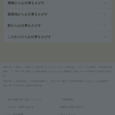
職種からお仕事をさがす
勤務地からお仕事をさがす
駅からお仕事をさがす
こだわりからお仕事をさがす
派遣TOP
関東
千葉県
花見川区
マンパワーグループ株式会社 ケアサービス事業部 （医療福祉介護
関連）
【8月～OK！週2日～】食事の準備などできることから看護助手＊週払いOK（111451342）の派遣の仕事詳
細
派遣TOP
京成千葉線
京成幕張本郷駅
【8月～OK！週2日～】食事の準備などできることから看護助手＊
週払いOK（111451342）の派遣の仕事詳細
個人情報の取り扱いについて
ご利用規約
ヘルプ・お問い合わせ
掲載のお問い合わせ
エン会社概要
サイトマップ