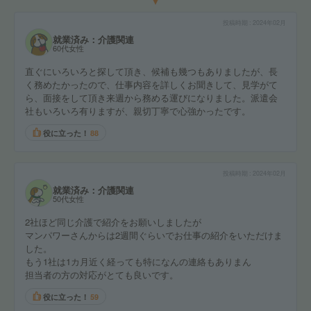
投稿時期
2024年02月
就業済み：介護関連
60代女性
直ぐにいろいろと探して頂き、候補も幾つもありましたが、長
く務めたかったので、仕事内容を詳しくお聞きして、見学がて
ら、面接をして頂き来週から務める運びになりました。派遣会
社もいろいろ有りますが、親切丁寧で心強かったです。
役に立った！
88
投稿時期
2024年02月
就業済み：介護関連
50代女性
2社ほど同じ介護で紹介をお願いしましたが
マンパワーさんからは2週間ぐらいでお仕事の紹介をいただけま
した。
もう1社は1カ月近く経っても特になんの連絡もありまん
担当者の方の対応がとても良いです。
役に立った！
59