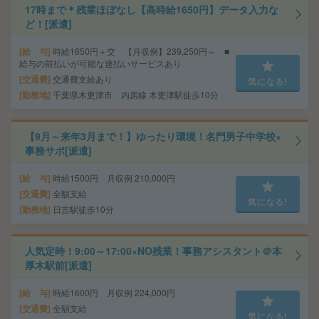
17時まで＊残業ほぼなし【高時給1650円】データ入力な
ど！[派遣]
給 与
時給1650円＋交 【月収例】239,250円～ ■
給与の前払いが可能な速払いサービスあり
交通費
交通費支給あり
気になる!
勤務地
千葉県木更津市 内房線 木更津駅徒歩10分
【9月～来年3月まで！】ゆったり環境！名門男子中学校×
事務サポ[派遣]
給 与
時給1500円 月収例 210,000円
交通費
全額支給
気になる!
勤務地
日吉駅徒歩10分
人気定時！9:00～17:00×NO残業！事務アシスタント＠本
厚木駅前[派遣]
給 与
時給1600円 月収例 224,000円
交通費
全額支給
気になる!