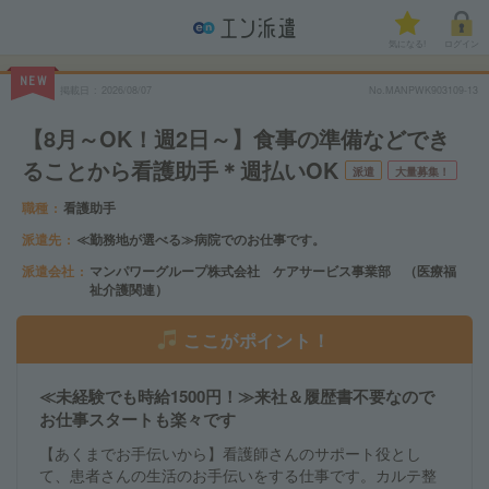
気になる!
ログイン
NEW
掲載日
2026/08/07
No.MANPWK903109-13
【8月～OK！週2日～】食事の準備などでき
ることから看護助手＊週払いOK
派遣
大量募集！
職種
看護助手
派遣先
≪勤務地が選べる≫病院でのお仕事です。
派遣会社
マンパワーグループ株式会社 ケアサービス事業部 （医療福
祉介護関連）
ここがポイント！
≪未経験でも時給1500円！≫来社＆履歴書不要なので
お仕事スタートも楽々です
【あくまでお手伝いから】看護師さんのサポート役とし
て、患者さんの生活のお手伝いをする仕事です。カルテ整