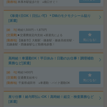
勤務地
本厚木駅徒歩1分 ※南口すぐ！
《単発1日OK！日払い可》＊DMのモクモクシール貼り
[派遣]
給 与
時給1,500円～1,875円
交通費
■ 交通費規定内支給 ※派遣先による
気になる!
勤務地
【鎌倉市】大船駅・鎌倉駅・鎌倉高校前駅・
北鎌倉駅・西鎌倉駅など勤務地多数！
高時給！車通勤OK！平日休み！日勤のお仕事！調理補助
業務など[派遣]
給 与
時給1400円
交通費
交通費支給有り
気になる!
勤務地
千葉県成田市 ※車通勤・バイク通勤OK
座り仕事！給与即払いOK！高時給！組立・検査業務など
[派遣]