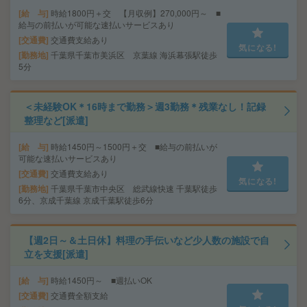
給 与
時給1800円＋交 【月収例】270,000円～ ■
給与の前払いが可能な速払いサービスあり
交通費
交通費支給あり
気になる!
勤務地
千葉県千葉市美浜区 京葉線 海浜幕張駅徒歩
5分
＜未経験OK＊16時まで勤務＞週3勤務＊残業なし！記録
整理など[派遣]
給 与
時給1450円～1500円＋交 ■給与の前払いが
可能な速払いサービスあり
交通費
交通費支給あり
気になる!
勤務地
千葉県千葉市中央区 総武線快速 千葉駅徒歩
6分、京成千葉線 京成千葉駅徒歩6分
【週2日～＆土日休】料理の手伝いなど少人数の施設で自
立を支援[派遣]
給 与
時給1450円～ ■週払いOK
交通費
交通費全額支給