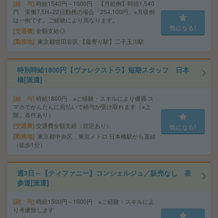
給 与
時給1540円～1600円 【月給例】時給1,540
円 実働7.5H×22日勤務の場合「254,100円」※月収例
は一例です。ご経験により異なります。
気になる!
交通費
全額支給◎
勤務地
東京都世田谷区 【最寄り駅】二子玉川駅
特別時給1800円【ヴァレクストラ】短期スタッフ 日本
橋[派遣]
給 与
時給1800円 ※ご経験・スキルにより優遇 ス
マホでかんたんに前払いで給与が受け取れます（※上
限、条件あり）
交通費
交通費全額支給（規定あり）
気になる!
勤務地
東京都中央区 東京メトロ 日本橋駅から直結
（徒歩1分）
週3日～【ティファニー】コンシェルジュ／販売なし 表
参道[派遣]
給 与
時給1500円～1600円 ※ご経験・スキルによ
り考慮致します