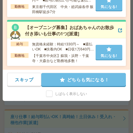
完全在宅＊時給1900円！週4日＆10-15時半勤務！人材サ
サービスあり
ービス企業で営業事務[派遣]
東京都千代田区 中央・総武線各停 飯
気になる!
勤務地
田橋駅徒歩7分
給 与
時給1900円～2100円＋交 ■給与の前払いが
可能な速払いサービスあり
【オープニング募集】おばあちゃんのお散歩
交通費
交通費支給あり
付き添いも仕事の1つ[派遣]
気になる!
勤務地
東京都千代田区 東京メトロ有楽町線 麹町駅
徒歩1分、東京メトロ半蔵門線 半蔵門駅徒歩5分
無資格未経験：時給1330円～ ■週払
給与
いOK ■扶養内OK ■日収1万640円以
上
【千葉市中央区】蘇我・浜野・千葉
気になる!
勤務地
1750円＊《時間相談OK！》北鎌倉駅から徒歩圏内！長
寺・大森台など勤務地多数！
期！窓口業務[派遣]
給 与
時給1750円 月収例 227,500円
スキップ
どちらも気になる！
交通費
全額支給
勤務地
北鎌倉駅徒歩15分、大船駅民間バス10分 ※
気になる!
しばらく表示しない
バス停：小坂小学校 徒歩１分（車・バイク・自転車
通勤OK！）
座り仕事！給与即払いOK！高時給！土日休み！受入れ・
梱包作業[派遣]