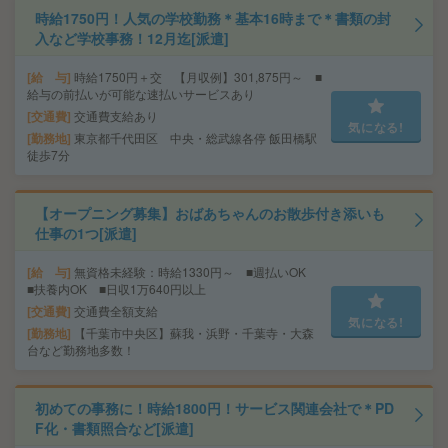
時給1750円！人気の学校勤務＊基本16時まで＊書類の封
入など学校事務！12月迄[派遣]
給 与
時給1750円＋交 【月収例】301,875円～ ■
給与の前払いが可能な速払いサービスあり
交通費
交通費支給あり
気になる!
勤務地
東京都千代田区 中央・総武線各停 飯田橋駅
徒歩7分
【オープニング募集】おばあちゃんのお散歩付き添いも
仕事の1つ[派遣]
給 与
無資格未経験：時給1330円～ ■週払いOK
■扶養内OK ■日収1万640円以上
交通費
交通費全額支給
気になる!
勤務地
【千葉市中央区】蘇我・浜野・千葉寺・大森
台など勤務地多数！
初めての事務に！時給1800円！サービス関連会社で＊PD
F化・書類照合など[派遣]