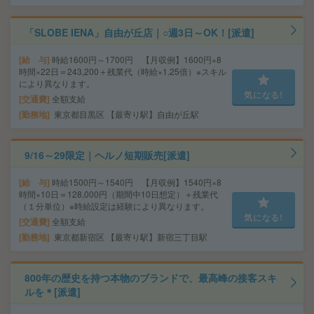
「SLOBE IENA」自由が丘店｜○週3日～OK！[派遣]
給 与
時給1600円～1700円 【月収例】1600円×8
時間×22日＝243,200＋残業代（時給×1.25倍）※スキル
により異なります。
気になる!
交通費
全額支給
勤務地
東京都目黒区 【最寄り駅】自由が丘駅
9/16～29限定｜ヘルノ短期販売[派遣]
給 与
時給1500円～1540円 【月収例】1540円×8
時間×10日＝128,000円（期間中10日想定）＋残業代
（１分単位）※時給設定は経験により異なります。
気になる!
交通費
全額支給
勤務地
東京都新宿区 【最寄り駅】新宿三丁目駅
800年の歴史を持つ本物のブランドで、最高峰の接客スキ
ルを＊[派遣]