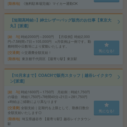
勤務地
《無料駐車場完備》マイカー通勤OK
【短期高時給○】紳士レザーバッグ販売のお仕事【東京大
丸】[派遣]
給 与
時給2000円～2000円 【月収例】時給2,000
円×7.5時間×7日＝105,000円 ※月収例は一例です。勤
務時間や日数等により変動いたします。
気になる!
交通費
☆交通費全額支給！
勤務地
東京都千代田区 【最寄り駅】東京駅
【10月末まで】COACHで販売スタッフ｜越谷レイクタウ
ン[派遣]
給 与
時給1600円～1750円 月給例：時給1,750円
の場合 時給1,750円×7時間40分×21日＝281,750円
※時給はご経験により異なります
交通費
全額支給｜定期代を上限として、勤務日数分
気になる!
全額支給いたします◎
勤務地
埼玉県越谷市 【最寄り駅】越谷レイクタウン
駅