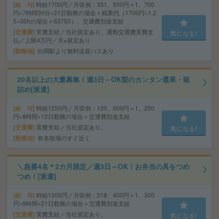
給 与
時給1700円／月収例：331、500円＝1、700
円×7時間30分×21日勤務の場合＋残業代（1700円×1.2
5×30hの場合＝63750）、交通費別途支給
交通費
実費支給／当社規定あり。通勤交通費実費支
気になる!
払／上限4万円／月※規定あり
勤務地
白岡駅より無料送迎バスあり
20名以上の大量募集！週3日～OK梨のカンタン選果・箱
詰め[派遣]
給 与
時給1250円／月収例：120、000円＝1、250
円×8時間×12日勤務の場合＋交通費別途支給
交通費
実費支給／当社規定あり。
気になる!
勤務地
有名牧場のすぐ近く
＼急募4名＊2カ月限定／週3日～OK！お弁当の具をつめ
つめ！[派遣]
給 与
時給1300円／月収例：218、400円＝1、300
円×8時間×21日勤務の場合＋交通費別途支給
交通費
実費支給／当社規定あり。
気になる!