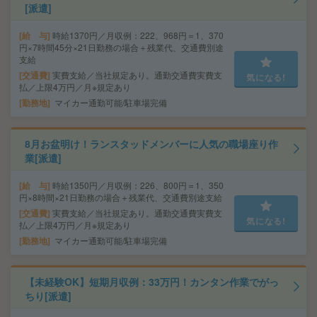
[派遣]
給 与
時給1370円／月収例：222、968円＝1、370
円×7時間45分×21日勤務の場合＋残業代、交通費別途
支給
交通費
実費支給／当社規定あり。通勤交通費実費支
気になる!
払／上限4万円／月※規定あり
勤務地
マイカー通勤可能/駐車場完備
8月お盆明け！ランスタッドメンバーに人気の職場座り作
業[派遣]
給 与
時給1350円／月収例：226、800円＝1、350
円×8時間×21日勤務の場合＋残業代、交通費別途支給
交通費
実費支給／当社規定あり。通勤交通費実費支
気になる!
払／上限4万円／月※規定あり
勤務地
マイカー通勤可能/駐車場完備
【未経験OK】短期月収例：33万円！カンタン作業でがっ
ちり[派遣]