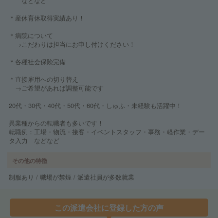
などなど
＊産休育休取得実績あり！
＊病院について
→こだわりは担当にお申し付けください！
＊各種社会保険完備
＊直接雇用への切り替え
→ご希望があれば調整可能です
20代・30代・40代・50代・60代・しゅふ・未経験も活躍中！
異業種からの転職者も多いです！
転職例：工場・物流・接客・イベントスタッフ・事務・軽作業・デー
タ入力 などなど
その他の特徴
制服あり / 職場が禁煙 / 派遣社員が多数就業
この派遣会社に登録した方の声