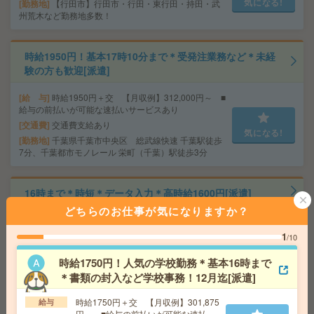
気になる!
勤務地
【行田市】行田市・行田・東行田・持田・武
州荒木など勤務地多数！
時給1950円！基本17時10分まで＊受発注業務など＊未経
験の方も歓迎[派遣]
給 与
時給1950円＋交 【月収例】312,000円～ ■
給与の前払いが可能な速払いサービスあり
交通費
交通費支給あり
気になる!
勤務地
千葉県千葉市中央区 総武線快速 千葉駅徒歩
7分、千葉都市モノレール 栄町（千葉）駅徒歩3分
16時まで＊時短＊データ入力＊高時給1600円[派遣]
どちらのお仕事が気になりますか？
給 与
時給1600円＋交 ■給与の前払いが可能な速
払いサービスあり
1
/10
交通費
交通費支給あり
気になる!
時給1750円！人気の学校勤務＊基本16時まで
勤務地
千葉県船橋市 総武線快速 津田沼駅徒歩3
分、京成松戸線 新津田沼駅徒歩6分
＊書類の封入など学校事務！12月迄[派遣]
時給1750円＋交 【月収例】301,875
給与
円～ ■給与の前払いが可能な速払い