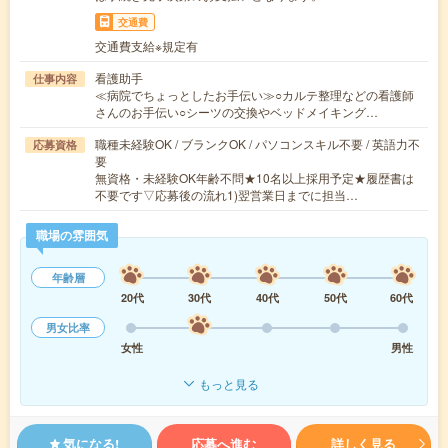
交通費
交通費支給※規定有
看護助手
仕事内容
≪病院でちょっとしたお手伝い≫○カルテ整理などの看護師
さんのお手伝い○シーツの交換やベッドメイキング…
職種未経験OK / ブランクOK / パソコンスキル不要 / 英語力不
応募資格
要
無資格・未経験OK年齢不問★10名以上採用予定★履歴書は
不要です▽応募後の流れ1)翌営業日までに担当…
職場の雰囲気
年齢層
20代
30代
40代
50代
60代
男女比率
女性
男性
もっと見る
気になる!
応募へ進む
詳しく見る