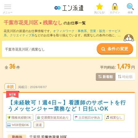
メニュー
気になる!
ログイン
検索
千葉市花見川区
×
残業なし
のお仕事一覧
花見川区の派遣のお仕事情報です。
オフィスワーク・事務系
、
営業・販売・サービス
系
、
クリエイティブ系
などのお仕事を取り揃えています。残業なしの条件の他に、
交
通費別途支給あり
、
職種未経験OK
、
友だちと一緒の応募OK
などのこだわり条件も取
り揃えています。
条件の変更
千葉市花見川区 / 残業なし
36
1,479
全
件
平均時給:
円
時給順
新着順
未読
掲載日
2026/08/07
NEW
【未経験可！週4日～】看護師のサポートを行
うメッセンジャー業務など！日払いOK
職種未経験OK
交通費別途支給あり
土日祝日が休み
残業なし
WEB登録OK
派遣
千葉県
千葉市花見川区
勤務地