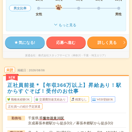
男女比率
女性
男性
もっと見る
気になる!
応募へ進む
詳しく見る
派遣会社
株式会社スタッフサービス（神奈川・千葉・埼玉エリア）
未読
掲載日
2026/08/06
NEW
正社員前提＊【年収366万以上】昇給あり！駅
からすぐそば！受付のお仕事
職種未経験OK
交通費別途支給あり
残業なし
WEB登録OK
正社員への紹介予定派遣
千葉県
千葉市花見川区
勤務地
京成幕張本郷駅から徒歩3分／幕張本郷駅から徒歩3分