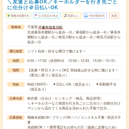
＼友達と応募OK／キーホルダーを行き先ごと
に仕分け＠日払いOK
職種未経験OK
土日祝日が休み
残業なし
WEB登録OK
派遣
千葉県
千葉市花見川区
勤務地
京成幕張本郷駅から徒歩---分／幕張駅から徒歩---分／幕張本
郷駅から徒歩---分／検見川駅から徒歩---分／検見川浜駅から
徒歩---分
シフト自由！好きな曜日で働けます！
曜日頻度
9:00～17:00（休憩60分 12:00～12:45、15:00～15:15）
時間
【急募＊即日スタートOK】登録後は好きな時に働けます！
期間
（業法に基づく規定あり）
時給1365円～ ▼日払いOK（規定あり） ▼初勤務手当
時給
（規定あり）
軽作業（仕分け・ピッキング・検品、商品管理）
仕事内容
＼キーホルダーなど雑貨を行き先ごとに仕分け／自動仕分け
マシンから流れてくる商品を決められた手順で仕分…
職種未経験OK / ブランクOK / パソコンスキル不要 / 英語力不
応募資格
要
未経験OK！＊携帯電話をお持ちの方（連絡に必要なため）