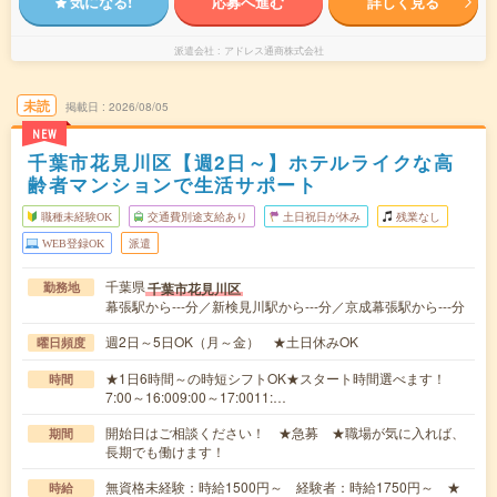
気になる!
応募へ進む
詳しく見る
派遣会社
アドレス通商株式会社
未読
掲載日
2026/08/05
NEW
千葉市花見川区【週2日～】ホテルライクな高
齢者マンションで生活サポート
職種未経験OK
交通費別途支給あり
土日祝日が休み
残業なし
WEB登録OK
派遣
千葉県
千葉市花見川区
勤務地
幕張駅から---分／新検見川駅から---分／京成幕張駅から---分
週2日～5日OK（月～金） ★土日休みOK
曜日頻度
★1日6時間～の時短シフトOK★スタート時間選べます！
時間
7:00～16:009:00～17:0011:…
開始日はご相談ください！ ★急募 ★職場が気に入れば、
期間
長期でも働けます！
無資格未経験：時給1500円～ 経験者：時給1750円～ ★
時給