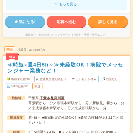
もっと見る
気になる!
応募へ進む
詳しく見る
派遣会社
株式会社スタッフサービス（神奈川・千葉・埼玉エリア）
未読
掲載日
2026/08/06
NEW
≪時短×週4日5h～≫未経験OK！病院でメッセ
ンジャー業務など！
職種未経験OK
交通費別途支給あり
土日祝日が休み
残業なし
WEB登録OK
派遣
千葉県
千葉市花見川区
勤務地
幕張駅から---分／幕張本郷駅から---分／新検見川駅から---分
／京成幕張本郷駅から---分／京成幕張駅から---分
週4日～ ■曜日固定の相談OK！ ■希望の曜日があればご相談
曜日頻度
ください！
1日5時間からOK！■シフト例(1)8:00～13:00(2)10:00～
時間