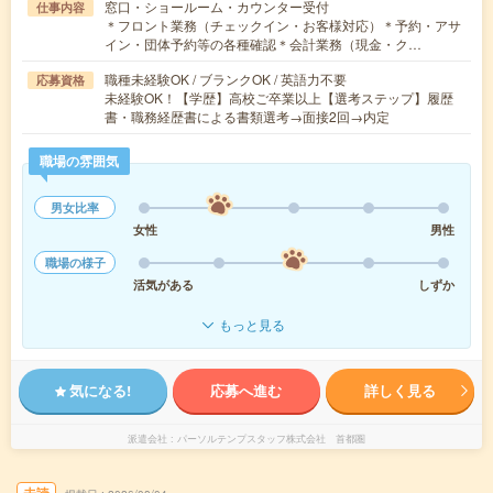
窓口・ショールーム・カウンター受付
仕事内容
＊フロント業務（チェックイン・お客様対応）＊予約・アサ
イン・団体予約等の各種確認＊会計業務（現金・ク…
職種未経験OK / ブランクOK / 英語力不要
応募資格
未経験OK！【学歴】高校ご卒業以上【選考ステップ】履歴
書・職務経歴書による書類選考→面接2回→内定
職場の雰囲気
男女比率
女性
男性
職場の様子
活気がある
しずか
もっと見る
気になる!
応募へ進む
詳しく見る
派遣会社
パーソルテンプスタッフ株式会社 首都圏