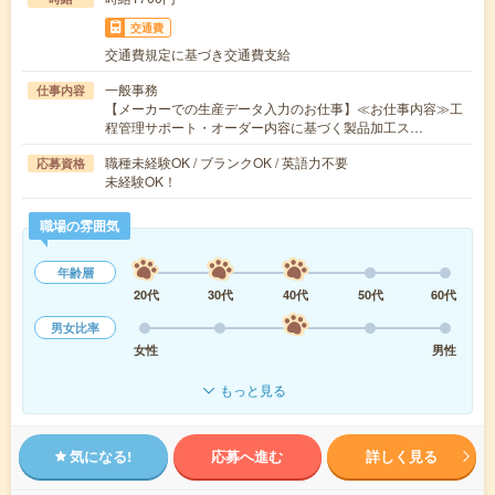
交通費
交通費規定に基づき交通費支給
一般事務
仕事内容
【メーカーでの生産データ入力のお仕事】≪お仕事内容≫工
程管理サポート・オーダー内容に基づく製品加工ス…
職種未経験OK / ブランクOK / 英語力不要
応募資格
未経験OK！
職場の雰囲気
年齢層
20代
30代
40代
50代
60代
男女比率
女性
男性
もっと見る
気になる!
応募へ進む
詳しく見る