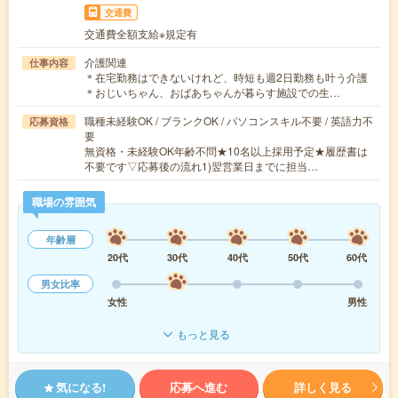
交通費
交通費全額支給※規定有
介護関連
仕事内容
＊在宅勤務はできないけれど、時短も週2日勤務も叶う介護
＊おじいちゃん、おばあちゃんが暮らす施設での生…
職種未経験OK / ブランクOK / パソコンスキル不要 / 英語力不
応募資格
要
無資格・未経験OK年齢不問★10名以上採用予定★履歴書は
不要です▽応募後の流れ1)翌営業日までに担当…
職場の雰囲気
年齢層
20代
30代
40代
50代
60代
男女比率
女性
男性
もっと見る
気になる!
応募へ進む
詳しく見る