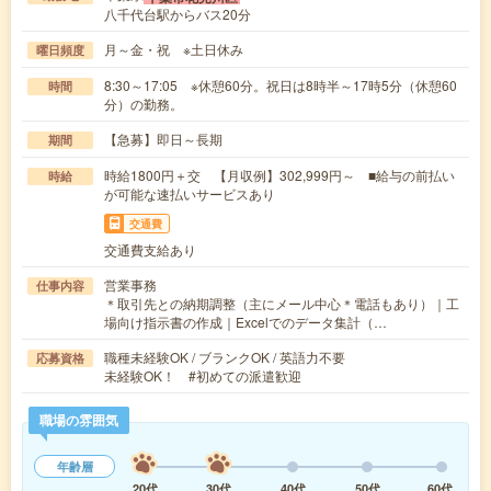
八千代台駅からバス20分
月～金・祝 ※土日休み
曜日頻度
8:30～17:05 ※休憩60分。祝日は8時半～17時5分（休憩60
時間
分）の勤務。
【急募】即日～長期
期間
時給1800円＋交 【月収例】302,999円～ ■給与の前払い
時給
が可能な速払いサービスあり
交通費
交通費支給あり
営業事務
仕事内容
＊取引先との納期調整（主にメール中心＊電話もあり）｜工
場向け指示書の作成｜Excelでのデータ集計（…
職種未経験OK / ブランクOK / 英語力不要
応募資格
未経験OK！ #初めての派遣歓迎
職場の雰囲気
年齢層
20代
30代
40代
50代
60代