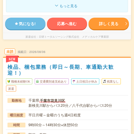
もっと見る
気になる!
応募へ進む
詳しく見る
派遣会社
日研トータルソーシング株式会社 メディカルケア事業部
未読
掲載日
2026/08/06
NEW
検品、梱包業務（即日～長期、車通勤大歓
迎！）
職種未経験OK
交通費別途支給あり
土日祝日が休み
残業なし
派遣
千葉県
千葉市花見川区
勤務地
新検見川駅からバス20分／八千代台駅からバス20分
平日月曜～金曜のうち週4日程度
曜日頻度
9時00分～14時30分※休憩50分
時間