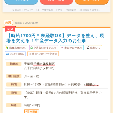
派遣会社
マンパワーグループ株式会社 ケアサービス事業部 （医療福祉介護関連）
未読
掲載日
2026/08/04
NEW
【時給1700円＊未経験OK】データを整え、現
場を支える！生産データ入力のお仕事
職種未経験OK
交通費別途支給あり
土日祝日が休み
残業なし
WEB登録OK
正社員への紹介予定派遣
千葉県
千葉市花見川区
勤務地
八千代台駅から車10分
月～金・祝
曜日頻度
8:30～17:05 （実働7時間35分）休憩60分 ※
残業なし
時間
【急募】即日～最長6ヶ月の派遣期間後、直接雇用予定で
期間
す。
時給1700円
時給
交通費