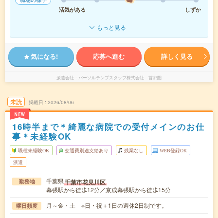
活気がある
しずか
もっと見る
気になる!
応募へ進む
詳しく見る
派遣会社
パーソルテンプスタッフ株式会社 首都圏
未読
掲載日
2026/08/06
NEW
16時半まで＊綺麗な病院での受付メインのお仕
事＊未経験OK
職種未経験OK
交通費別途支給あり
残業なし
WEB登録OK
派遣
千葉県
千葉市花見川区
勤務地
幕張駅から徒歩12分／京成幕張駅から徒歩15分
月～金・土 ※日・祝＋1日の週休2日制です。
曜日頻度