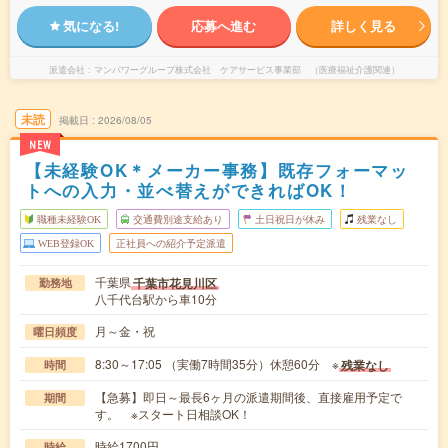
気になる!
応募へ進む
詳しく見る
派遣会社
マンパワーグループ株式会社 ケアサービス事業部 （医療福祉介護関連）
未読
掲載日
2026/08/05
NEW
【未経験OK＊メーカー事務】既存フォーマッ
トへの入力・並べ替えができればOK！
職種未経験OK
交通費別途支給あり
土日祝日が休み
残業なし
WEB登録OK
正社員への紹介予定派遣
千葉県
千葉市花見川区
勤務地
八千代台駅から車10分
月～金・祝
曜日頻度
8:30～17:05 （実働7時間35分）休憩60分 ※
残業なし
時間
【急募】即日～最長6ヶ月の派遣期間後、直接雇用予定で
期間
す。 ※スタート日相談OK！
時給1700円
時給