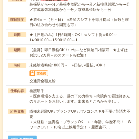
幕張駅から---分／幕張本郷駅から---分／新検見川駅から---分
／京成幕張本郷駅から---分／京成幕張駅から---分
★週4日～（月～日） ※希望のシフトを毎月提出（日数と曜
曜日頻度
日の組み合わせや固定も可）
★【日勤のみ】1日5時間～OK！≪シフト例≫9:00～
時間
14:0010:00～15:0012:00～1…
【急募】即日勤務OK！中旬～など開始日相談可 ★まずは
期間
お試し2カ月～のスタートも歓迎！
未経験者時給1800円～ ※日払い/週払いOK！
時給
交通費
交通費全額支給
看護助手
仕事内容
＜医療現場を支える、縁の下の力持ち＞病院内で看護師さん
のサポートをお願いします。出来るところから少し…
職種未経験OK / ブランクOK / パソコンスキル不要 / 英語力不
応募資格
要
＜未経験・無資格・ブランクOK！＞・年齢、学歴不問！・W
ワークOK！・10名以上採用予定！・履歴書不…