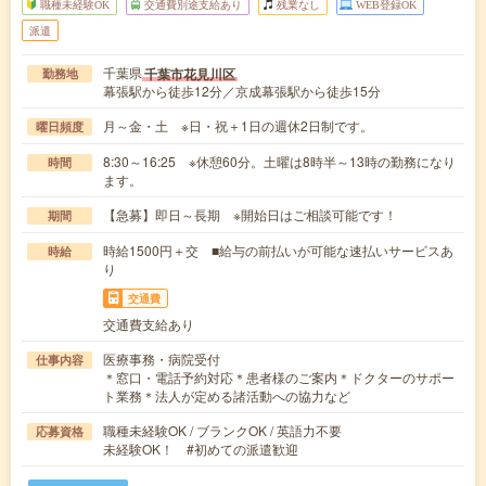
職種未経験OK
交通費別途支給あり
残業なし
WEB登録OK
派遣
千葉県
千葉市花見川区
勤務地
幕張駅から徒歩12分／京成幕張駅から徒歩15分
月～金・土 ※日・祝＋1日の週休2日制です。
曜日頻度
8:30～16:25 ※休憩60分。土曜は8時半～13時の勤務になり
時間
ます。
【急募】即日～長期 ※開始日はご相談可能です！
期間
時給1500円＋交 ■給与の前払いが可能な速払いサービスあ
時給
り
交通費
交通費支給あり
医療事務・病院受付
仕事内容
＊窓口・電話予約対応＊患者様のご案内＊ドクターのサポー
ト業務＊法人が定める諸活動への協力など
職種未経験OK / ブランクOK / 英語力不要
応募資格
未経験OK！ #初めての派遣歓迎