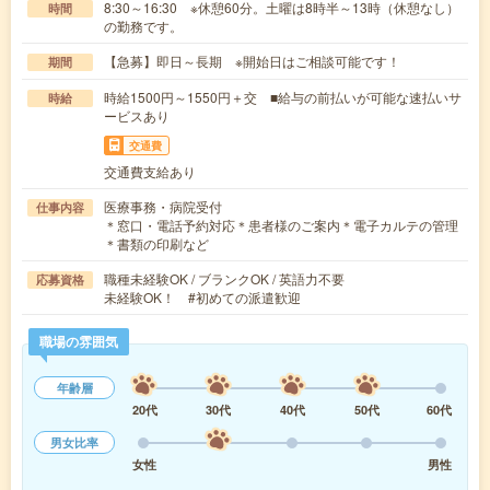
8:30～16:30 ※休憩60分。土曜は8時半～13時（休憩なし）
時間
の勤務です。
【急募】即日～長期 ※開始日はご相談可能です！
期間
時給1500円～1550円＋交 ■給与の前払いが可能な速払いサ
時給
ービスあり
交通費
交通費支給あり
医療事務・病院受付
仕事内容
＊窓口・電話予約対応＊患者様のご案内＊電子カルテの管理
＊書類の印刷など
職種未経験OK / ブランクOK / 英語力不要
応募資格
未経験OK！ #初めての派遣歓迎
職場の雰囲気
年齢層
20代
30代
40代
50代
60代
男女比率
女性
男性