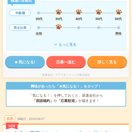
職場の雰囲気
年齢層
20代
30代
40代
50代
60代
男女比率
女性
男性
もっと見る
気になる!
応募へ進む
詳しく見る
派遣会社
ケアスタッフィング株式会社
興味があったら「★気になる！」をタップ！
「気になる！」を押しておくと、派遣会社から
「面談確約」
や
「応募歓迎」
が届きます！
未読
掲載日
2026/08/07
NEW