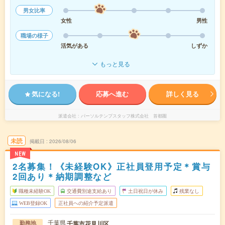
男女比率
女性
男性
職場の様子
活気がある
しずか
もっと見る
気になる!
応募へ進む
詳しく見る
派遣会社
パーソルテンプスタッフ株式会社 首都圏
未読
掲載日
2026/08/06
NEW
2名募集！《未経験OK》正社員登用予定＊賞与
2回あり＊納期調整など
職種未経験OK
交通費別途支給あり
土日祝日が休み
残業なし
WEB登録OK
正社員への紹介予定派遣
千葉県
千葉市花見川区
勤務地