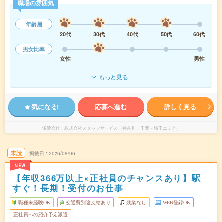
職場の雰囲気
年齢層
20代
30代
40代
50代
60代
男女比率
女性
男性
もっと見る
気になる!
応募へ進む
詳しく見る
派遣会社
株式会社スタッフサービス（神奈川・千葉・埼玉エリア）
未読
掲載日
2026/08/06
NEW
【年収366万以上×正社員のチャンスあり】駅
すぐ！長期！受付のお仕事
職種未経験OK
交通費別途支給あり
残業なし
WEB登録OK
正社員への紹介予定派遣