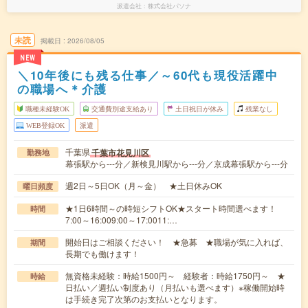
派遣会社
株式会社パソナ
未読
掲載日
2026/08/05
NEW
＼10年後にも残る仕事／～60代も現役活躍中
の職場へ＊介護
職種未経験OK
交通費別途支給あり
土日祝日が休み
残業なし
WEB登録OK
派遣
千葉県
千葉市花見川区
勤務地
幕張駅から---分／新検見川駅から---分／京成幕張駅から---分
週2日～5日OK（月～金） ★土日休みOK
曜日頻度
★1日6時間～の時短シフトOK★スタート時間選べます！
時間
7:00～16:009:00～17:0011:…
開始日はご相談ください！ ★急募 ★職場が気に入れば、
期間
長期でも働けます！
無資格未経験：時給1500円～ 経験者：時給1750円～ ★
時給
日払い／週払い制度あり（月払いも選べます）※稼働開始時
は手続き完了次第のお支払いとなります。