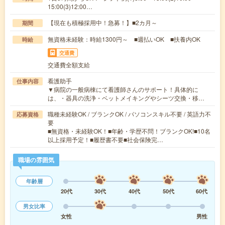
15:00(3)12:00…
【現在も積極採用中！急募！】■2カ月～
期間
無資格未経験：時給1300円～ ■週払いOK ■扶養内OK
時給
交通費
交通費全額支給
看護助手
仕事内容
▼病院の一般病棟にて看護師さんのサポート！具体的に
は、・器具の洗浄・ベットメイキングやシーツ交換・移…
職種未経験OK / ブランクOK / パソコンスキル不要 / 英語力不
応募資格
要
■無資格・未経験OK！■年齢・学歴不問！ブランクOK!■10名
以上採用予定！■履歴書不要■社会保険完…
職場の雰囲気
年齢層
20代
30代
40代
50代
60代
男女比率
女性
男性