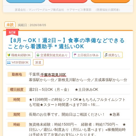
派遣会社
マンパワーグループ株式会社 ケアサービス事業部 （医療福祉介護関連）
未読
掲載日
2026/08/05
NEW
【8月～OK！週2日～】食事の準備などできる
ことから看護助手＊週払いOK
職種未経験OK
交通費別途支給あり
土日祝日が休み
残業なし
WEB登録OK
派遣
千葉県
千葉市花見川区
勤務地
幕張駅から---分／新検見川駅から---分／京成幕張駅から---分
週2日～5日OK（月～金） ★土日休みOK
曜日頻度
★1日6時間～の時短シフトOK★もちろんフルタイムシフト
時間
も可能★スタート時間選べます7:00～16:…
長期のお仕事です。開始日はご相談ください！ ★急募
期間
無資格未経験：時給1500円～ 経験者：時給1750円～ ★
時給
日払い／週払い制度あり（月払いも選べます）※稼働開始時
は手続き完了次第のお支払いとなります。