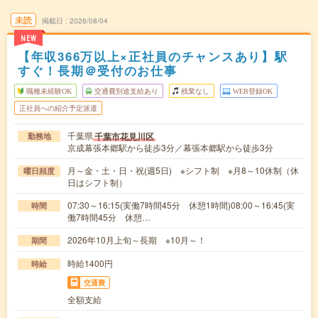
未読
掲載日
2026/08/04
NEW
【年収366万以上×正社員のチャンスあり】駅
すぐ！長期＠受付のお仕事
職種未経験OK
交通費別途支給あり
残業なし
WEB登録OK
正社員への紹介予定派遣
千葉県
千葉市花見川区
勤務地
京成幕張本郷駅から徒歩3分／幕張本郷駅から徒歩3分
月～金・土・日・祝(週5日) ※シフト制 ※月8～10休制（休
曜日頻度
日はシフト制）
07:30～16:15(実働7時間45分 休憩1時間)08:00～16:45(実
時間
働7時間45分 休憩…
2026年10月上旬～長期 ※10月～！
期間
時給1400円
時給
交通費
全額支給