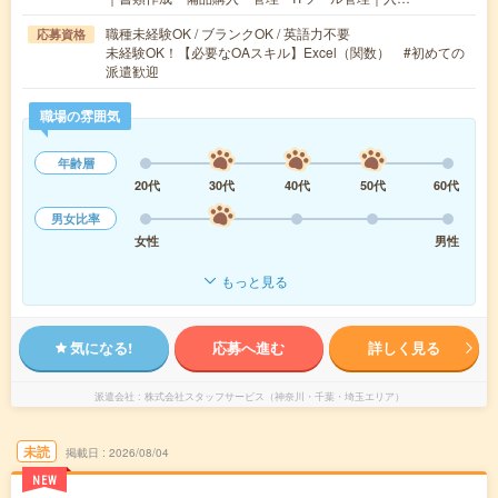
職種未経験OK / ブランクOK / 英語力不要
応募資格
未経験OK！【必要なOAスキル】Excel（関数） #初めての
派遣歓迎
職場の雰囲気
年齢層
20代
30代
40代
50代
60代
男女比率
女性
男性
もっと見る
気になる!
応募へ進む
詳しく見る
派遣会社
株式会社スタッフサービス（神奈川・千葉・埼玉エリア）
未読
掲載日
2026/08/04
NEW