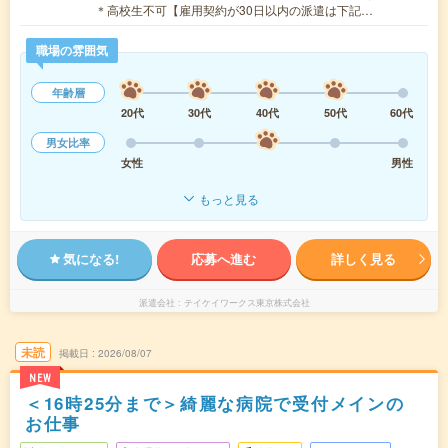
＊高校生不可【雇用契約が30日以内の派遣は下記…
職場の雰囲気
年齢層
20代
30代
40代
50代
60代
男女比率
女性
男性
もっと見る
気になる!
応募へ進む
詳しく見る
派遣会社
テイケイワークス東京株式会社
未読
掲載日
2026/08/07
NEW
＜16時25分まで＞綺麗な病院で受付メインの
お仕事