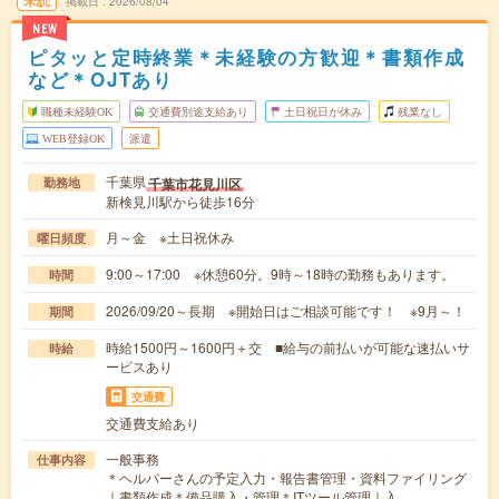
未読
掲載日
2026/08/04
NEW
ピタッと定時終業＊未経験の方歓迎＊書類作成
など＊OJTあり
職種未経験OK
交通費別途支給あり
土日祝日が休み
残業なし
WEB登録OK
派遣
千葉県
千葉市花見川区
勤務地
新検見川駅から徒歩16分
月～金 ※土日祝休み
曜日頻度
9:00～17:00 ※休憩60分。9時～18時の勤務もあります。
時間
2026/09/20～長期 ※開始日はご相談可能です！ ※9月～！
期間
時給1500円～1600円＋交 ■給与の前払いが可能な速払いサ
時給
ービスあり
交通費
交通費支給あり
一般事務
仕事内容
＊ヘルパーさんの予定入力・報告書管理・資料ファイリング
｜書類作成＊備品購入・管理＊ITツール管理｜入…