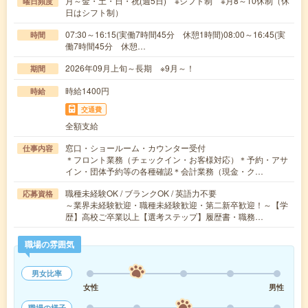
月～金・土・日・祝(週5日) ※シフト制 ※月8～10休制（休
曜日頻度
日はシフト制）
07:30～16:15(実働7時間45分 休憩1時間)08:00～16:45(実
時間
働7時間45分 休憩…
2026年09月上旬～長期 ※9月～！
期間
時給1400円
時給
交通費
全額支給
窓口・ショールーム・カウンター受付
仕事内容
＊フロント業務（チェックイン・お客様対応）＊予約・アサ
イン・団体予約等の各種確認＊会計業務（現金・ク…
職種未経験OK / ブランクOK / 英語力不要
応募資格
～業界未経験歓迎・職種未経験歓迎・第二新卒歓迎！～【学
歴】高校ご卒業以上【選考ステップ】履歴書・職務…
職場の雰囲気
男女比率
女性
男性
職場の様子