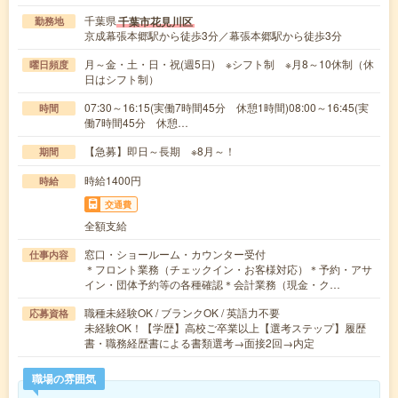
千葉県
千葉市花見川区
勤務地
京成幕張本郷駅から徒歩3分／幕張本郷駅から徒歩3分
月～金・土・日・祝(週5日) ※シフト制 ※月8～10休制（休
曜日頻度
日はシフト制）
07:30～16:15(実働7時間45分 休憩1時間)08:00～16:45(実
時間
働7時間45分 休憩…
【急募】即日～長期 ※8月～！
期間
時給1400円
時給
交通費
全額支給
窓口・ショールーム・カウンター受付
仕事内容
＊フロント業務（チェックイン・お客様対応）＊予約・アサ
イン・団体予約等の各種確認＊会計業務（現金・ク…
職種未経験OK / ブランクOK / 英語力不要
応募資格
未経験OK！【学歴】高校ご卒業以上【選考ステップ】履歴
書・職務経歴書による書類選考→面接2回→内定
職場の雰囲気