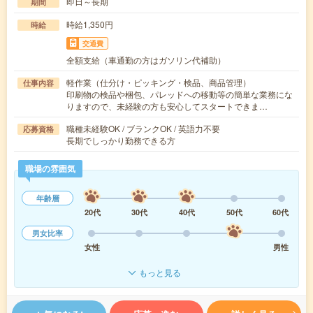
即日～長期
期間
時給1,350円
時給
交通費
全額支給（車通勤の方はガソリン代補助）
軽作業（仕分け・ピッキング・検品、商品管理）
仕事内容
印刷物の検品や梱包、パレッドへの移動等の簡単な業務にな
りますので、未経験の方も安心してスタートできま…
職種未経験OK / ブランクOK / 英語力不要
応募資格
長期でしっかり勤務できる方
職場の雰囲気
年齢層
20代
30代
40代
50代
60代
男女比率
女性
男性
もっと見る