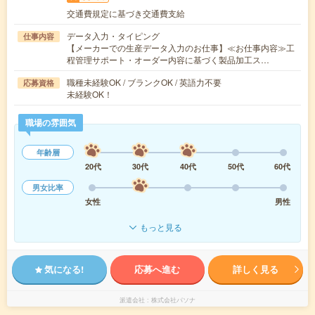
交通費規定に基づき交通費支給
データ入力・タイピング
仕事内容
【メーカーでの生産データ入力のお仕事】≪お仕事内容≫工
程管理サポート・オーダー内容に基づく製品加工ス…
職種未経験OK / ブランクOK / 英語力不要
応募資格
未経験OK！
職場の雰囲気
年齢層
20代
30代
40代
50代
60代
男女比率
女性
男性
もっと見る
気になる!
応募へ進む
詳しく見る
派遣会社
株式会社パソナ