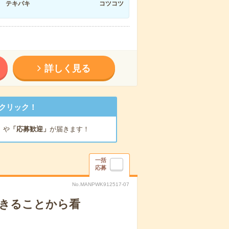
テキパキ
コツコツ
詳しく見る
クリック！
」
や
「応募歓迎」
が届きます！
一括
応募
No.MANPWK912517-07
できることから看