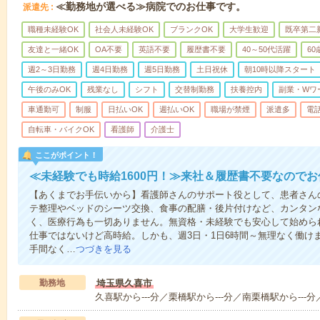
≪勤務地が選べる≫病院でのお仕事です。
派遣先
職種未経験OK
社会人未経験OK
ブランクOK
大学生歓迎
既卒第二
友達と一緒OK
OA不要
英語不要
履歴書不要
40～50代活躍
6
週2～3日勤務
週4日勤務
週5日勤務
土日祝休
朝10時以降スタート
午後のみOK
残業なし
シフト
交替制勤務
扶養控内
副業・Wワ
車通勤可
制服
日払いOK
週払いOK
職場が禁煙
派遣多
電
自転車・バイクOK
看護師
介護士
ここがポイント！
≪未経験でも時給1600円！≫来社＆履歴書不要なので
【あくまでお手伝いから】看護師さんのサポート役として、患者さん
テ整理やベッドのシーツ交換、食事の配膳・後片付けなど、カンタン
く、医療行為も一切ありません。無資格・未経験でも安心して始めら
仕事ではないけど高時給。しかも、週3日・1日6時間～無理なく働け
手間なく…
つづきを見る
勤務地
埼玉県久喜市
久喜駅から---分／栗橋駅から---分／南栗橋駅から---分