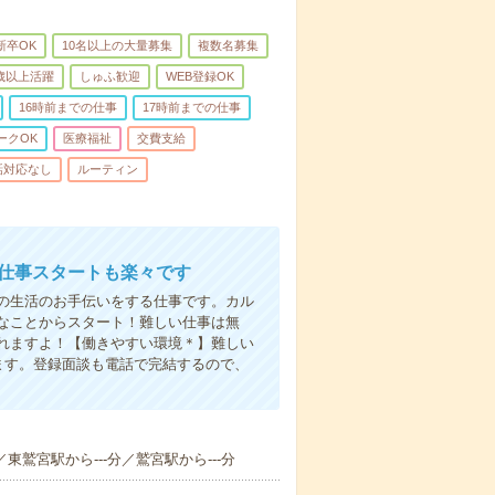
新卒OK
10名以上の大量募集
複数名募集
0歳以上活躍
しゅふ歓迎
WEB登録OK
16時前までの仕事
17時前までの仕事
ークOK
医療福祉
交費支給
話対応なし
ルーティン
お仕事スタートも楽々です
の生活のお手伝いをする仕事です。カル
なことからスタート！難しい仕事は無
れますよ！【働きやすい環境＊】難しい
ます。登録面談も電話で完結するので、
／東鷲宮駅から---分／鷲宮駅から---分