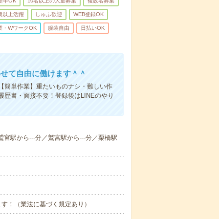
新卒OK
10名以上の大量募集
複数名募集
0歳以上活躍
しゅふ歓迎
WEB登録OK
業・WワークOK
服装自由
日払いOK
わせて自由に働けます＾＾
【簡単作業】重たいものナシ・難しい作
歴書・面接不要！登録後はLINEのやり
鷲宮駅から---分／鷲宮駅から---分／栗橋駅
ます！（業法に基づく規定あり）