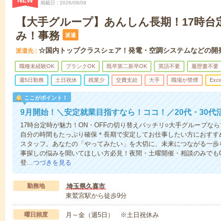
NEW
掲載日
2026/08/08
【大手グループ】あんしん長期！17時台
み！事務
派遣
☆国内トップクラスシェア！発電・空調システムなどの開
派遣先
職種未経験OK
ブランクOK
既卒第二新卒OK
英語不要
履歴書不要
週5日勤務
土日祝休
残業少
交費支給
大手
職場が禁煙
Exce
ここがポイント！
9月開始！＼安定就業目指すなら！ココ！／20代・30代
17時台定時が魅力！ON・OFFの切り替えバッチリ○大手グループな
自分の時間もたっぷり確保＊長期で安定してお仕事したい方におすす
スタッフ。あなたの「やってみたい」を大切に、未来につながる一歩
事探しの悩みを聞いてほしい方必見！夜間・土曜開催・相談のみでも
登…
つづきを見る
勤務地
埼玉県久喜市
東鷲宮駅から徒歩9分
曜日頻度
月～金（週5日） ※土日祝休み