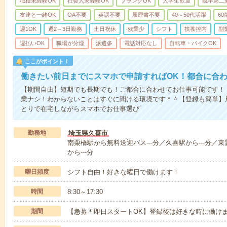
職種未経験OK
社会人未経験OK
ブランクOK
大学生歓迎
既卒第二
友達と一緒OK
OA不要
英語不要
履歴書不要
40～50代活躍
6
週1OK
週2～3日勤務
土日祝休
残業少
シフト
扶養控内
副
週払いOK
職場が分煙
派遣多
電話対応なし
自転車・バイクOK
ここがポイント！
働きたい前日までにスマホで申請すればOK！都合に合
【期間自由】短期でも長期でも！ご都合に合わせてお仕事可能です！
業ナシ！わからないことはすぐに聞ける環境です＾＾【登録も簡単】履
とりで在宅しながらスマホでお仕事選び
勤務地
埼玉県久喜市
南栗橋駅から無料送迎バス---分／久喜駅から---分／東
から---分
曜日頻度
シフト自由！好きな曜日で働けます！
時間
8:30～17:30
期間
【急募＊即日スタートOK】登録後は好きな時に働け