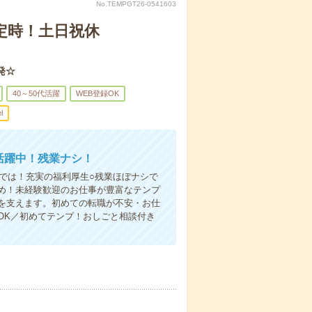
No.TEMPGT26-0541603
定時！土日祝休
発☆
40～50代活躍
WEB登録OK
l
活躍中！残業ナシ！
らでは！充実の福利厚生○残業ほぼナシで
め！未経験歓迎のお仕事が豊富なテンプ
を支えます。初めての転職が不安・お仕
OK／初めてテンプ！おしごと相談付き