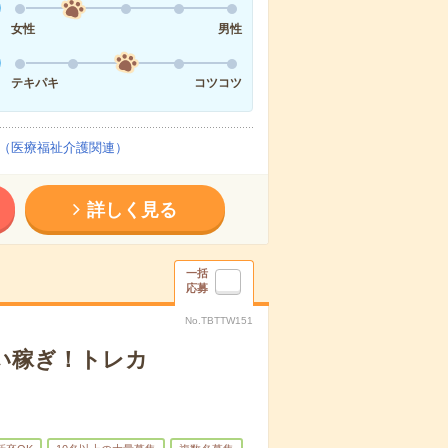
女性
男性
テキパキ
コツコツ
（医療福祉介護関連）
詳しく見る
一括
応募
No.TBTTW151
い稼ぎ！トレカ