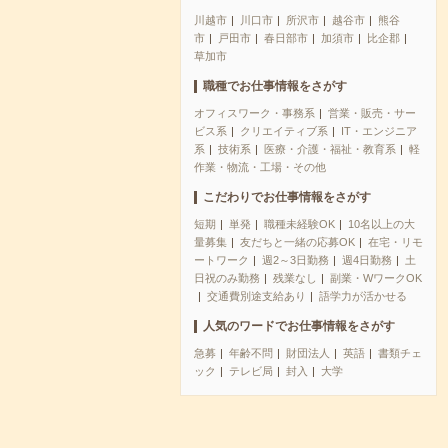
川越市
川口市
所沢市
越谷市
熊谷
市
戸田市
春日部市
加須市
比企郡
草加市
職種でお仕事情報をさがす
オフィスワーク・事務系
営業・販売・サー
ビス系
クリエイティブ系
IT・エンジニア
系
技術系
医療・介護・福祉・教育系
軽
作業・物流・工場・その他
こだわりでお仕事情報をさがす
短期
単発
職種未経験OK
10名以上の大
量募集
友だちと一緒の応募OK
在宅・リモ
ートワーク
週2～3日勤務
週4日勤務
土
日祝のみ勤務
残業なし
副業・WワークOK
交通費別途支給あり
語学力が活かせる
人気のワードでお仕事情報をさがす
急募
年齢不問
財団法人
英語
書類チェ
ック
テレビ局
封入
大学