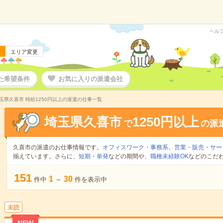
ヘル
エリア変更
た希望条件
お気に入りの派遣会社
玉県久喜市 時給1250円以上の派遣の仕事一覧
埼玉県久喜市
1250円以上
で
の派
久喜市の派遣のお仕事情報です。
オフィスワーク・事務系
、
営業・販売・サー
揃えています。さらに、
短期
・
単発
などの期間や、
職種未経験OK
などのこだ
151
1
30
件中
～
件を表示中
未読