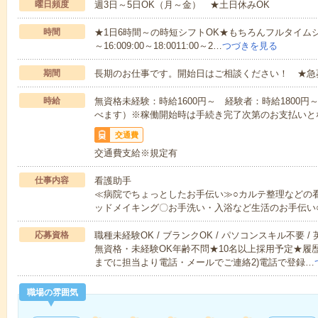
曜日頻度
週3日～5日OK（月～金） ★土日休みOK
時間
★1日6時間～の時短シフトOK★もちろんフルタイムシ
～16:009:00～18:0011:00～2…
つづきを見る
期間
長期のお仕事です。開始日はご相談ください！ ★急
時給
無資格未経験：時給1600円～ 経験者：時給1800
べます）※稼働開始時は手続き完了次第のお支払いと
交通費
交通費支給※規定有
仕事内容
看護助手
≪病院でちょっとしたお手伝い≫○カルテ整理などの
ッドメイキング〇お手洗い・入浴など生活のお手伝い
応募資格
職種未経験OK / ブランクOK / パソコンスキル不要 /
無資格・未経験OK年齢不問★10名以上採用予定★履
までに担当より電話・メールでご連絡2)電話で登録…
職場の雰囲気