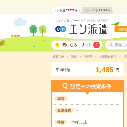
エン派遣
71573
件
エンバイト
82182
件
ちょうど良いワークライフバランスが叶う
関東版
気になる！リスト
0
保存し
派遣TOP
関東
埼玉県
埼玉県久喜市
埼
,
1
4
8
5
平均時給:
円
設定中の検索条件
期間
---
派遣形式
---
時給
1250円以上