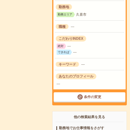
勤務地
久喜市
勤務エリア
職種
---
こだわりINDEX
---
絶対
---
できれば
キーワード
---
あなたのプロフィール
---
条件の変更
他の検索結果を見る
勤務地でお仕事情報をさがす