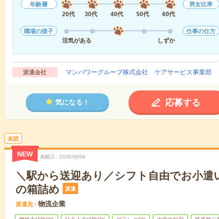
年齢層
男女比率
20代
30代
40代
50代
60代
職場の様子
仕事の仕方
活気がある
しずか
マンパワーグループ株式会社 ケアサービス事業部 
派遣会社
応募する
気になる！
未読
NEW
掲載日
2026/08/08
＼駅から送迎あり／シフト自由でお小遣
の箱詰め
派遣
物流企業
派遣先