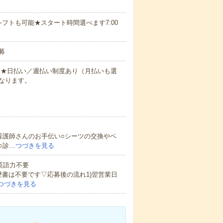
フトも可能★スタート時間選べます7:00
募
円～★日払い／週払い制度あり（月払いも選
なります。
看護師さんのお手伝い○シーツの交換やベ
○診…
つづきを見る
 英語力不要
歴書は不要です▽応募後の流れ1)翌営業日
つづきを見る