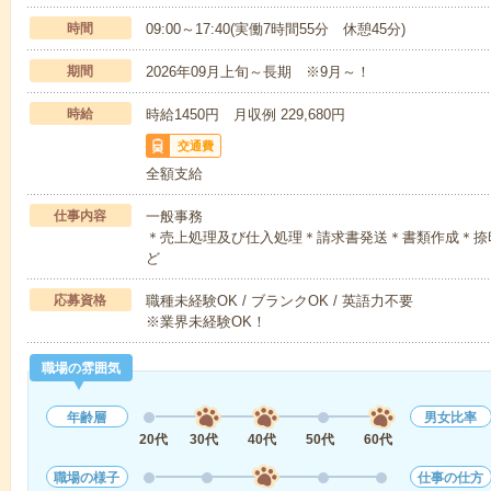
時間
09:00～17:40(実働7時間55分 休憩45分)
期間
2026年09月上旬～長期 ※9月～！
時給
時給1450円 月収例 229,680円
交通費
全額支給
仕事内容
一般事務
＊売上処理及び仕入処理＊請求書発送＊書類作成＊捺
ど
応募資格
職種未経験OK / ブランクOK / 英語力不要
※業界未経験OK！
職場の雰囲気
年齢層
男女比率
20代
30代
40代
50代
60代
職場の様子
仕事の仕方