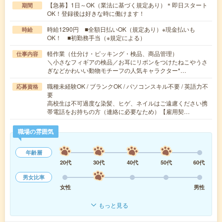
【急募】1日～OK（業法に基づく規定あり）＊即日スタート
期間
OK！登録後は好きな時に働けます！
時給1290円 ■全額日払いOK（規定あり）※現金払いも
時給
OK！ ■初勤務手当（※規定による）
軽作業（仕分け・ピッキング・検品、商品管理）
仕事内容
＼小さなフィギアの検品／お耳にリボンをつけたねこやうさ
ぎなどかわいい動物モチーフの人気キャラクター*…
職種未経験OK / ブランクOK / パソコンスキル不要 / 英語力不
応募資格
要
高校生は不可過度な染髪、ヒゲ、ネイルはご遠慮ください携
帯電話をお持ちの方（連絡に必要なため）【雇用契…
職場の雰囲気
年齢層
20代
30代
40代
50代
60代
男女比率
女性
男性
もっと見る