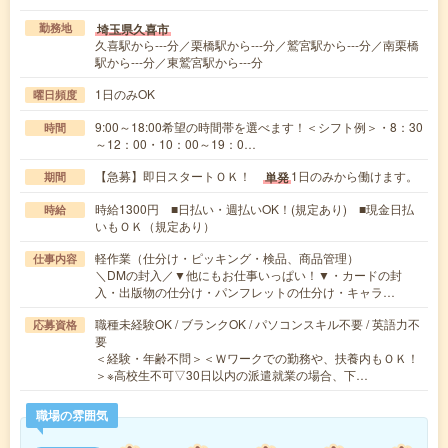
埼玉県久喜市
勤務地
久喜駅から---分／栗橋駅から---分／鷲宮駅から---分／南栗橋
駅から---分／東鷲宮駅から---分
1日のみOK
曜日頻度
9:00～18:00希望の時間帯を選べます！＜シフト例＞・8：30
時間
～12：00・10：00～19：0…
【急募】即日スタートＯＫ！
1日のみから働けます。
単発
期間
時給1300円 ■日払い・週払いOK！(規定あり) ■現金日払
時給
いもＯＫ（規定あり）
軽作業（仕分け・ピッキング・検品、商品管理）
仕事内容
＼DMの封入／▼他にもお仕事いっぱい！▼・カードの封
入・出版物の仕分け・パンフレットの仕分け・キャラ…
職種未経験OK / ブランクOK / パソコンスキル不要 / 英語力不
応募資格
要
＜経験・年齢不問＞＜Ｗワークでの勤務や、扶養内もＯＫ！
＞※高校生不可▽30日以内の派遣就業の場合、下…
職場の雰囲気