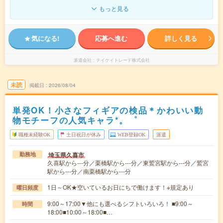
もっと見る
気になる!
応募へ進む
詳しく見る
派遣会社
テイケイトレード株式会社
未読
掲載日
2026/08/04
単発OK！小さなフィギアの検品＊かわいい動
物モチーフの人気キャラ*。゜
職種未経験OK
土日祝日が休み
WEB登録OK
派遣
埼玉県久喜市
勤務地
久喜駅から---分／栗橋駅から---分／東鷲宮駅から---分／鷲宮
駅から---分／南栗橋駅から---分
1日～OK★空いているお日にちで働けます！※規定あり
曜日頻度
9:00～17:00▼他にも選べるシフトいろいろ！ ■9:00～
時間
18:00■10:00～18:00■…