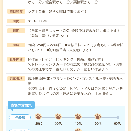
から---分／鷲宮駅から---分／栗橋駅から---分
シフト自由！好きな曜日で働けます！
曜日頻度
8:30～17:30
時間
【急募＊即日スタートOK】登録後は好きな時に働けます！
期間
（業法に基づく規定あり）
時給1250円～2200円 ■全額日払いOK（規定あり）※現金払
時給
いもOK！ ■初勤務手当（※規定による）
軽作業（仕分け・ピッキング・検品、商品管理）
仕事内容
＼トレーディングカードの箱詰め／紙製品の製造を行う現場
でのお仕事です！重たいものナシ・難しい作業ナシ…
職種未経験OK / ブランクOK / パソコンスキル不要 / 英語力不
応募資格
要
高校生は不可過度な染髪、ヒゲ、ネイルはご遠慮ください携
帯電話をお持ちの方（連絡に必要なため）【雇用契…
職場の雰囲気
年齢層
20代
30代
40代
50代
60代