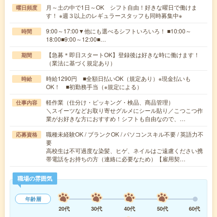
月～土の中で1日～OK シフト自由！好きな曜日で働けま
曜日頻度
す！ ※週３以上のレギュラースタッフも同時募集中※
9:00～17:00▼他にも選べるシフトいろいろ！ ■10:00～
時間
18:00■9:00～12:00■…
【急募＊即日スタートOK】登録後は好きな時に働けます！
期間
（業法に基づく規定あり）
時給1290円 ■全額日払いOK（規定あり）※現金払いも
時給
OK！ ■初勤務手当（※規定による）
軽作業（仕分け・ピッキング・検品、商品管理）
仕事内容
＼スイーツなどお取り寄せグルメにシール貼り／こつこつ作
業がお好きな方におすすめ！シフトも自由なので、…
職種未経験OK / ブランクOK / パソコンスキル不要 / 英語力不
応募資格
要
高校生は不可過度な染髪、ヒゲ、ネイルはご遠慮ください携
帯電話をお持ちの方（連絡に必要なため）【雇用契…
職場の雰囲気
年齢層
20代
30代
40代
50代
60代