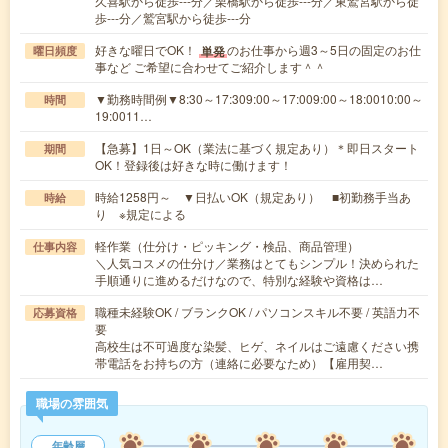
久喜駅から徒歩---分／栗橋駅から徒歩---分／東鷲宮駅から徒
歩---分／鷲宮駅から徒歩---分
好きな曜日でOK！
のお仕事から週3～5日の固定のお仕
単発
曜日頻度
事など ご希望に合わせてご紹介します＾＾
▼勤務時間例▼8:30～17:309:00～17:009:00～18:0010:00～
時間
19:0011…
【急募】1日～OK（業法に基づく規定あり）＊即日スタート
期間
OK！登録後は好きな時に働けます！
時給1258円～ ▼日払いOK（規定あり） ■初勤務手当あ
時給
り ※規定による
軽作業（仕分け・ピッキング・検品、商品管理）
仕事内容
＼人気コスメの仕分け／業務はとてもシンプル！決められた
手順通りに進めるだけなので、特別な経験や資格は…
職種未経験OK / ブランクOK / パソコンスキル不要 / 英語力不
応募資格
要
高校生は不可過度な染髪、ヒゲ、ネイルはご遠慮ください携
帯電話をお持ちの方（連絡に必要なため）【雇用契…
職場の雰囲気
年齢層