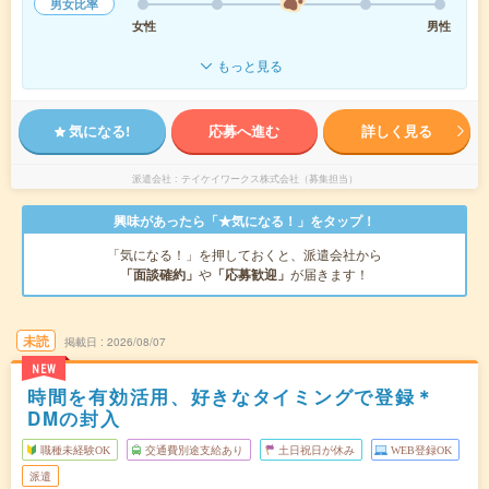
男女比率
女性
男性
もっと見る
気になる!
応募へ進む
詳しく見る
派遣会社
テイケイワークス株式会社（募集担当）
興味があったら「★気になる！」をタップ！
「気になる！」を押しておくと、派遣会社から
「面談確約」
や
「応募歓迎」
が届きます！
未読
掲載日
2026/08/07
NEW
時間を有効活用、好きなタイミングで登録＊
DMの封入
職種未経験OK
交通費別途支給あり
土日祝日が休み
WEB登録OK
派遣