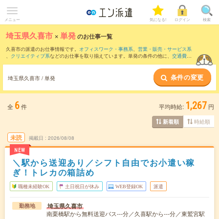
メニュー
気になる!
ログイン
検索
埼玉県久喜市
×
単発
のお仕事一覧
久喜市の派遣のお仕事情報です。
オフィスワーク・事務系
、
営業・販売・サービス系
、
クリエイティブ系
などのお仕事を取り揃えています。単発の条件の他に、
交通費別
途支給あり
、
職種未経験OK
、
友だちと一緒の応募OK
などでもお探し頂けます。
条件の変更
埼玉県久喜市 / 単発
6
1,267
全
件
平均時給:
円
時給順
新着順
未読
掲載日
2026/08/08
NEW
＼駅から送迎あり／シフト自由でお小遣い稼
ぎ！トレカの箱詰め
職種未経験OK
土日祝日が休み
WEB登録OK
派遣
埼玉県久喜市
勤務地
南栗橋駅から無料送迎バス---分／久喜駅から---分／東鷲宮駅