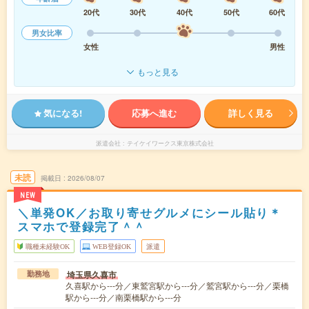
20代
30代
40代
50代
60代
男女比率
女性
男性
もっと見る
気になる!
応募へ進む
詳しく見る
派遣会社
テイケイワークス東京株式会社
未読
掲載日
2026/08/07
NEW
＼単発OK／お取り寄せグルメにシール貼り＊
スマホで登録完了＾＾
職種未経験OK
WEB登録OK
派遣
埼玉県久喜市
勤務地
久喜駅から---分／東鷲宮駅から---分／鷲宮駅から---分／栗橋
駅から---分／南栗橋駅から---分