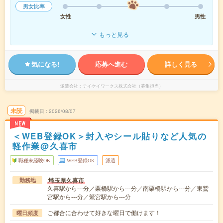
男女比率
女性
男性
もっと見る
気になる!
応募へ進む
詳しく見る
派遣会社
テイケイワークス株式会社（募集担当）
未読
掲載日
2026/08/07
NEW
＜WEB登録OK＞封入やシール貼りなど人気の
軽作業@久喜市
職種未経験OK
WEB登録OK
派遣
埼玉県久喜市
勤務地
久喜駅から---分／栗橋駅から---分／南栗橋駅から---分／東鷲
宮駅から---分／鷲宮駅から---分
ご都合に合わせて好きな曜日で働けます！
曜日頻度