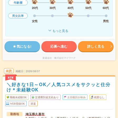
年齢層
20代
30代
40代
50代
60代
男女比率
女性
男性
もっと見る
気になる!
応募へ進む
詳しく見る
派遣会社
株式会社マイワーク
未読
掲載日
2026/08/07
NEW
＼好きな1日～OK／人気コスメをサクッと仕分
け＊未経験OK
職種未経験OK
交通費別途支給あり
土日祝日が休み
残業なし
WEB登録OK
派遣
埼玉県久喜市
勤務地