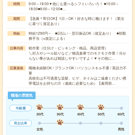
9:00～18:00▼他にも選べるシフトいろいろ！ ■10:00～
時間
18:00■9:00～12:00■…
【急募＊即日OK】1日～OK！好きな時に働けます！（業法
期間
に基づく規定あり）
時給1290円～ ■日払い・翌日振込OK（規定あり） ■初勤
時給
務手当（※規定による）
軽作業（仕分け・ピッキング・検品、商品管理）
仕事内容
＼封入やシール貼りなど／物流倉庫でのモクモク作業！分か
らない事があれば相談しやすいですよ！▼その他に…
職種未経験OK / ブランクOK / パソコンスキル不要 / 英語力不
応募資格
要
高校生は不可過度な染髪、ヒゲ、ネイルはご遠慮ください携
帯電話をお持ちの方（連絡に必要なため）【雇用契…
職場の雰囲気
年齢層
20代
30代
40代
50代
60代
男女比率
女性
男性