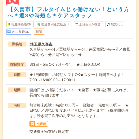
NEW
【久喜市】フルタイムじゃ働けない！という方
へ＊週3や時短も＊ケアスタッフ
職種未経験OK
交通費別途支給あり
土日祝日が休み
残業なし
WEB登録OK
派遣
埼玉県久喜市
勤務地
久喜駅から---分／栗橋駅から---分／南栗橋駅から---分／東鷲
宮駅から---分／鷲宮駅から---分
週3日～5日OK（月～金） ★土日休みOK
曜日頻度
★1日6時間～の時短シフトOK★スタート時間選べます！
時間
7:00～16:009:00～17:0011:…
開始日はご相談ください！ ★急募 ★職場が気に入れば、
期間
長期でも働けます！
無資格未経験：時給1600円～ 経験者：時給1800円～ ★
時給
日払い／週払い制度あり（月払いも選べます）※稼働開始時
は手続き完了次第のお支払いとなります。
交通費
交通費全額支給※規定有