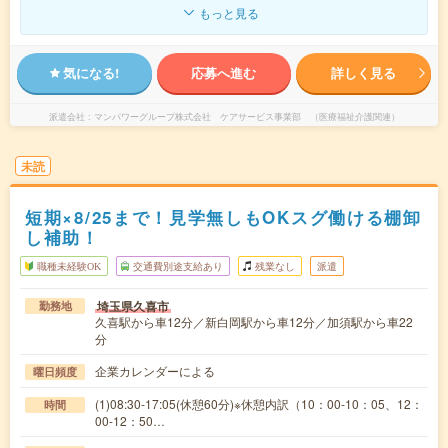
もっと見る
気になる!
応募へ進む
詳しく見る
派遣会社
マンパワーグループ株式会社 ケアサービス事業部 （医療福祉介護関連）
未読
短期×8/25まで！見学無しもOKスグ働ける棚卸
し補助！
職種未経験OK
交通費別途支給あり
残業なし
派遣
埼玉県久喜市
勤務地
久喜駅から車12分／新白岡駅から車12分／加須駅から車22
分
企業カレンダーによる
曜日頻度
(1)08:30-17:05(休憩60分)※休憩内訳（10：00-10：05、12：
時間
00-12：50…