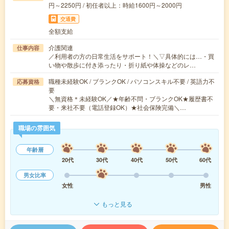
円～2250円 / 初任者以上：時給1600円～2000円
交通費
全額支給
介護関連
仕事内容
／利用者の方の日常生活をサポート！＼▽具体的には…・買
い物や散歩に付き添ったり・折り紙や体操などのレ…
職種未経験OK / ブランクOK / パソコンスキル不要 / 英語力不
応募資格
要
＼無資格＊未経験OK／★年齢不問・ブランクOK★履歴書不
要・来社不要（電話登録OK）★社会保険完備＼…
職場の雰囲気
年齢層
20代
30代
40代
50代
60代
男女比率
女性
男性
もっと見る