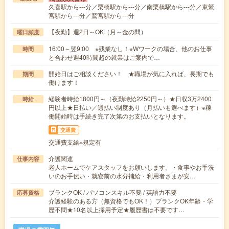
久喜駅から---分／栗橋駅から---分／南栗橋駅から---分／東鷲
宮駅から---分／鷲宮駅から---分
【夜勤】週2日～OK（月～金の間）
曜日頻度
16:00～翌9:00 ※残業なし！※Wワークの場合、他のお仕事
時間
と合わせ週40時間超の就業はご案内で…
開始日はご相談ください！ ★職場が気に入れば、長期でも
期間
働けます！
経験者時給1800円～（夜勤時給2250円～）★日収3万2400
時給
円以上★日払い／週払い制度あり（月払いも選べます）※稼
働開始時は手続き完了次第のお支払いとなります。
交通費
交通費支給※規定有
介護関連
仕事内容
老人ホームでケアスタッフをお願いします。・食事やお手洗
いのお手伝い・就寝前の水分補給・利用者さまが安…
ブランクOK / パソコンスキル不要 / 英語力不要
応募資格
介護経験のある方（無資格でもOK！）ブランクOK年齢・学
歴不問★10名以上採用予定★履歴書は不要です…