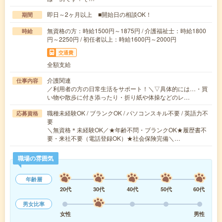
即日～2ヶ月以上 ■開始日の相談OK！
期間
無資格の方：時給1500円～1875円 / 介護福祉士：時給1800
時給
円～2250円 / 初任者以上：時給1600円～2000円
交通費
全額支給
介護関連
仕事内容
／利用者の方の日常生活をサポート！＼▽具体的には…・買
い物や散歩に付き添ったり・折り紙や体操などのレ…
職種未経験OK / ブランクOK / パソコンスキル不要 / 英語力不
応募資格
要
＼無資格＊未経験OK／★年齢不問・ブランクOK★履歴書不
要・来社不要（電話登録OK）★社会保険完備＼…
職場の雰囲気
年齢層
20代
30代
40代
50代
60代
男女比率
女性
男性