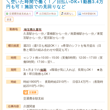
＼空いた時間で働く！／日払いOK×1勤務3.4万
円も可！施設での見回りなど
交通費別途支給あり
土日祝日が休み
残業なし
WEB登録OK
派遣
埼玉県久喜市
勤務地
久喜駅から---分／栗橋駅から---分／南栗橋駅から---分／東鷲
宮駅から---分／鷲宮駅から---分
週2日（週1日も相談OK！） ※希望のシフトを毎月提出（日
曜日頻度
数と曜日の組み合わせや固定も可）
≪シフト例≫10:00～15:00（実働5時間）12:00～17:00（実
時間
働5時間）17:00～翌1…
3ヵ月までの
※職場が気に入れば、長期もOK！ ★急
短期
期間
募！即日勤務もOK！
時給1900円～ 夜勤時給2310円～ 日収3.4万円～（夜勤時
時給
給2310円×15h）
交通費
交通費全額支給
介護関連
仕事内容