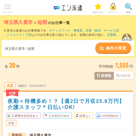
メニュー
気になる!
ログイン
検索
埼玉県久喜市
×
短期
のお仕事一覧
久喜市の派遣のお仕事情報です。
オフィスワーク・事務系
、
営業・販売・サービス系
、
クリエイティブ系
などのお仕事を取り揃えています。短期の条件の他に、
交通費別
途支給あり
、
職種未経験OK
、
友だちと一緒の応募OK
などでもお探し頂けます。
条件の変更
埼玉県久喜市 / 短期
20
1,555
全
件
平均時給:
円
時給順
新着順
未読
掲載日
2026/08/07
NEW
夜勤＝待機多め！？【週2日で月収25.9万円】
介護スタッフ＊日払いOK!
交通費別途支給あり
土日祝日が休み
残業なし
WEB登録OK
派遣
埼玉県久喜市
勤務地