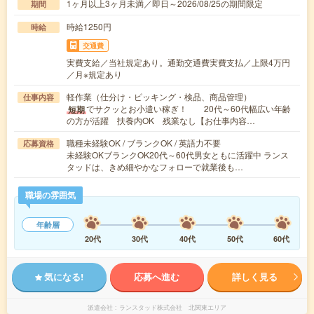
1ヶ月以上3ヶ月未満／即日～2026/08/25の期間限定
期間
時給1250円
時給
交通費
実費支給／当社規定あり。通勤交通費実費支払／上限4万円
／月※規定あり
軽作業（仕分け・ピッキング・検品、商品管理）
仕事内容
でサクッとお小遣い稼ぎ！ 20代～60代幅広い年齢
短期
の方が活躍 扶養内OK 残業なし【お仕事内容…
職種未経験OK / ブランクOK / 英語力不要
応募資格
未経験OKブランクOK20代～60代男女ともに活躍中 ランス
タッドは、きめ細やかなフォローで就業後も…
職場の雰囲気
年齢層
20代
30代
40代
50代
60代
気になる!
応募へ進む
詳しく見る
派遣会社
ランスタッド株式会社 北関東エリア