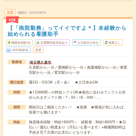
未読
掲載日
2026/08/04
NEW
【「病院勤務」ってイイですよ＊】未経験から
始められる看護助手
職種未経験OK
交通費別途支給あり
土日祝日が休み
残業なし
WEB登録OK
派遣
埼玉県久喜市
勤務地
久喜駅から---分／栗橋駅から---分／南栗橋駅から---分／東鷲
宮駅から---分／鷲宮駅から---分
週3日～5日OK（月～金） ★土日休みOK
曜日頻度
★1日6時間～の時短シフトOK★都合に合わせてシフトが決
時間
められますシフト例：7：00～16：009：…
開始日はご相談ください！ ★急募 ★職場が気に入れば、
期間
長期でも働けます！
無資格未経験：時給1600円～ 経験者：時給1800円～★日
時給
払い／週払い制度あり（月払いも選べます）※稼働開始時は
手続き完了次第のお支払いとなります。