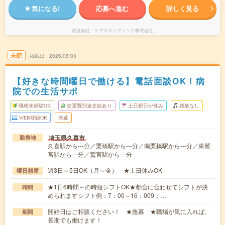
気になる!
応募へ進む
詳しく見る
派遣会社
ケアスタッフィング株式会社
未読
掲載日
2026/08/03
【好きな時間曜日で働ける】電話面談OK！病
院での生活サポ
職種未経験OK
交通費別途支給あり
土日祝日が休み
残業なし
WEB登録OK
派遣
埼玉県久喜市
勤務地
久喜駅から---分／栗橋駅から---分／南栗橋駅から---分／東鷲
宮駅から---分／鷲宮駅から---分
週3日～5日OK（月～金） ★土日休みOK
曜日頻度
★1日6時間～の時短シフトOK★都合に合わせてシフトが決
時間
められますシフト例：7：00～16：009：…
開始日はご相談ください！ ★急募 ★職場が気に入れば、
期間
長期でも働けます！