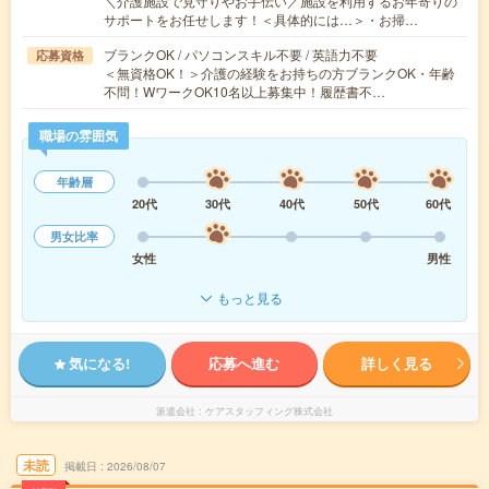
＼介護施設で見守りやお手伝い／施設を利用するお年寄りの
サポートをお任せします！＜具体的には…＞・お掃…
ブランクOK / パソコンスキル不要 / 英語力不要
応募資格
＜無資格OK！＞介護の経験をお持ちの方ブランクOK・年齢
不問！WワークOK10名以上募集中！履歴書不…
職場の雰囲気
年齢層
20代
30代
40代
50代
60代
男女比率
女性
男性
もっと見る
気になる!
応募へ進む
詳しく見る
派遣会社
ケアスタッフィング株式会社
未読
掲載日
2026/08/07