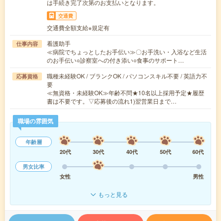
は手続き完了次第のお支払いとなります。
交通費
交通費全額支給※規定有
看護助手
仕事内容
≪病院でちょっとしたお手伝い≫〇お手洗い・入浴など生活
のお手伝い○診察室への付き添い○食事のサポート…
職種未経験OK / ブランクOK / パソコンスキル不要 / 英語力不
応募資格
要
≪無資格・未経験OK≫年齢不問★10名以上採用予定★履歴
書は不要です。▽応募後の流れ1)翌営業日まで…
職場の雰囲気
年齢層
20代
30代
40代
50代
60代
男女比率
女性
男性
もっと見る