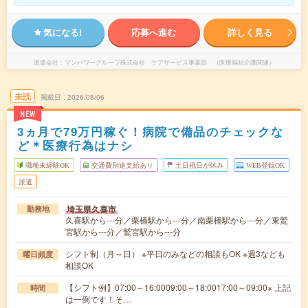
気になる!
応募へ進む
詳しく見る
派遣会社
マンパワーグループ株式会社 ケアサービス事業部 （医療福祉介護関連）
未読
掲載日
2026/08/06
NEW
3ヵ月で79万円稼ぐ！病院で備品のチェックな
ど＊医療行為はナシ
職種未経験OK
交通費別途支給あり
土日祝日が休み
WEB登録OK
派遣
埼玉県久喜市
勤務地
久喜駅から---分／栗橋駅から---分／南栗橋駅から---分／東鷲
宮駅から---分／鷲宮駅から---分
シフト制（月～日） ※平日のみなどの相談もOK ※週3なども
曜日頻度
相談OK
【シフト例】07:00～16:0009:00～18:0017:00～09:00※ 上記
時間
は一例です！そ…