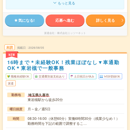
もっと見る
気になる!
応募へ進む
詳しく見る
派遣会社
株式会社ニッソーネット
未読
掲載日
2026/08/05
NEW
16時まで＊未経験OK！残業ほぼなし▼車通勤
OK＊東岩槻で一般事務
職種未経験OK
交通費別途支給あり
土日祝日が休み
WEB登録OK
派遣
埼玉県久喜市
勤務地
東岩槻駅から徒歩20分
月～金／週5日
曜日頻度
08:30-16:00（休憩60分）実働6時間30分（残業少なめ！）
時間
勤務時間を下記の範囲で調整するこ…