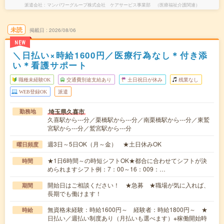
派遣会社
マンパワーグループ株式会社 ケアサービス事業部 （医療福祉介護関連）
未読
掲載日
2026/08/06
NEW
＼日払い×時給1600円／医療行為なし＊付き添
い＊看護サポート
職種未経験OK
交通費別途支給あり
土日祝日が休み
残業なし
WEB登録OK
派遣
埼玉県久喜市
勤務地
久喜駅から---分／栗橋駅から---分／南栗橋駅から---分／東鷲
宮駅から---分／鷲宮駅から---分
週3日～5日OK（月～金） ★土日休みOK
曜日頻度
★1日6時間～の時短シフトOK★都合に合わせてシフトが決
時間
められますシフト例：7：00～16：009：…
開始日はご相談ください！ ★急募 ★職場が気に入れば、
期間
長期でも働けます！
無資格未経験：時給1600円～ 経験者：時給1800円～ ★
時給
日払い／週払い制度あり（月払いも選べます）※稼働開始時