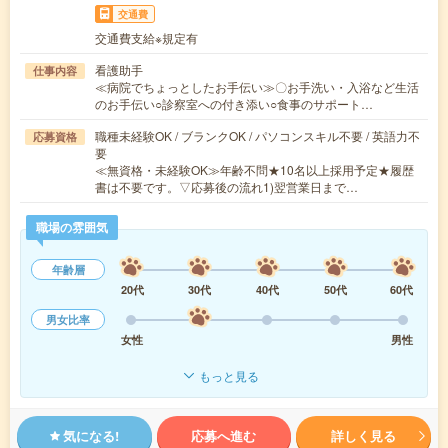
交通費
交通費支給※規定有
看護助手
仕事内容
≪病院でちょっとしたお手伝い≫〇お手洗い・入浴など生活
のお手伝い○診察室への付き添い○食事のサポート…
職種未経験OK / ブランクOK / パソコンスキル不要 / 英語力不
応募資格
要
≪無資格・未経験OK≫年齢不問★10名以上採用予定★履歴
書は不要です。▽応募後の流れ1)翌営業日まで…
職場の雰囲気
年齢層
20代
30代
40代
50代
60代
男女比率
女性
男性
もっと見る
気になる!
応募へ進む
詳しく見る