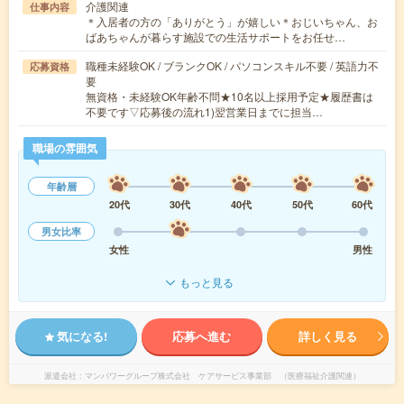
介護関連
仕事内容
＊入居者の方の「ありがとう」が嬉しい＊おじいちゃん、お
ばあちゃんが暮らす施設での生活サポートをお任せ…
職種未経験OK / ブランクOK / パソコンスキル不要 / 英語力不
応募資格
要
無資格・未経験OK年齢不問★10名以上採用予定★履歴書は
不要です▽応募後の流れ1)翌営業日までに担当…
職場の雰囲気
年齢層
20代
30代
40代
50代
60代
男女比率
女性
男性
もっと見る
気になる!
応募へ進む
詳しく見る
派遣会社
マンパワーグループ株式会社 ケアサービス事業部 （医療福祉介護関連）