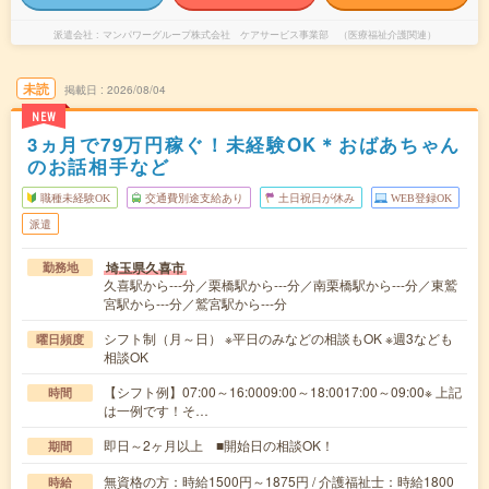
派遣会社
マンパワーグループ株式会社 ケアサービス事業部 （医療福祉介護関連）
未読
掲載日
2026/08/04
NEW
3ヵ月で79万円稼ぐ！未経験OK＊おばあちゃん
のお話相手など
職種未経験OK
交通費別途支給あり
土日祝日が休み
WEB登録OK
派遣
埼玉県久喜市
勤務地
久喜駅から---分／栗橋駅から---分／南栗橋駅から---分／東鷲
宮駅から---分／鷲宮駅から---分
シフト制（月～日） ※平日のみなどの相談もOK ※週3なども
曜日頻度
相談OK
【シフト例】07:00～16:0009:00～18:0017:00～09:00※ 上記
時間
は一例です！そ…
即日～2ヶ月以上 ■開始日の相談OK！
期間
無資格の方：時給1500円～1875円 / 介護福祉士：時給1800
時給