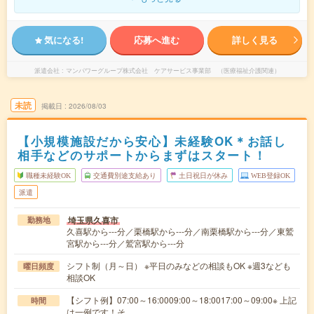
気になる!
応募へ進む
詳しく見る
派遣会社
マンパワーグループ株式会社 ケアサービス事業部 （医療福祉介護関連）
未読
掲載日
2026/08/03
【小規模施設だから安心】未経験OK＊お話し
相手などのサポートからまずはスタート！
職種未経験OK
交通費別途支給あり
土日祝日が休み
WEB登録OK
派遣
埼玉県久喜市
勤務地
久喜駅から---分／栗橋駅から---分／南栗橋駅から---分／東鷲
宮駅から---分／鷲宮駅から---分
シフト制（月～日） ※平日のみなどの相談もOK ※週3なども
曜日頻度
相談OK
【シフト例】07:00～16:0009:00～18:0017:00～09:00※ 上記
時間
は一例です！そ…