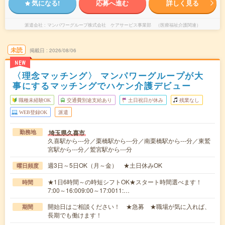
気になる!
応募へ進む
詳しく見る
派遣会社
マンパワーグループ株式会社 ケアサービス事業部 （医療福祉介護関連）
未読
掲載日
2026/08/06
NEW
〈理念マッチング〉 マンパワーグループが大
事にするマッチングでハケン介護デビュー
職種未経験OK
交通費別途支給あり
土日祝日が休み
残業なし
WEB登録OK
派遣
埼玉県久喜市
勤務地
久喜駅から---分／栗橋駅から---分／南栗橋駅から---分／東鷲
宮駅から---分／鷲宮駅から---分
週3日～5日OK（月～金） ★土日休みOK
曜日頻度
★1日6時間～の時短シフトOK★スタート時間選べます！
時間
7:00～16:009:00～17:0011:…
開始日はご相談ください！ ★急募 ★職場が気に入れば、
期間
長期でも働けます！