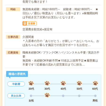
長期でも働けます！
無資格未経験：時給1600円～ 経験者：時給1800円～ ★
時給
日払い／週払い制度あり（月払いも選べます）※稼働開始時
は手続き完了次第のお支払いとなります。
交通費
交通費全額支給※規定有
介護関連
仕事内容
＊入居者の方の「ありがとう」が嬉しい＊おじいちゃん、お
ばあちゃんが暮らす施設での生活サポートをお任せ…
職種未経験OK / ブランクOK / パソコンスキル不要 / 英語力不
応募資格
要
無資格・未経験OK年齢不問★10名以上採用予定★履歴書は
不要です▽応募後の流れ1)翌営業日までに担当…
職場の雰囲気
年齢層
20代
30代
40代
50代
60代
男女比率
女性
男性