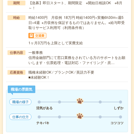
【急募】即日スタート、期間限定 ※開始日相談OK ※8月
期間
～！
時給1400円 月収例 18万円 時給1400円×実働6h30m×週5
時給
日×4週 ※月収例を保証するものではありません。※給与即受
取りサービス利用可（利用条件有）
交通費
1ヶ月3万円を上限として実費支給
一般事務
仕事内容
信用金融部門にて窓口業務をされている方のサポートをお願
いします・伝票処理・電話対応・ファイリング・庶…
職種未経験OK / ブランクOK / 英語力不要
応募資格
■未経験OK！
職場の雰囲気
職場の様子
活気がある
しずか
仕事の仕方
テキパキ
コツコツ