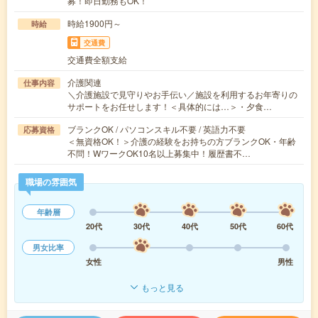
募！即日勤務もOK！
時給1900円～
時給
交通費
交通費全額支給
介護関連
仕事内容
＼介護施設で見守りやお手伝い／施設を利用するお年寄りの
サポートをお任せします！＜具体的には…＞・夕食…
ブランクOK / パソコンスキル不要 / 英語力不要
応募資格
＜無資格OK！＞介護の経験をお持ちの方ブランクOK・年齢
不問！WワークOK10名以上募集中！履歴書不…
職場の雰囲気
年齢層
20代
30代
40代
50代
60代
男女比率
女性
男性
もっと見る