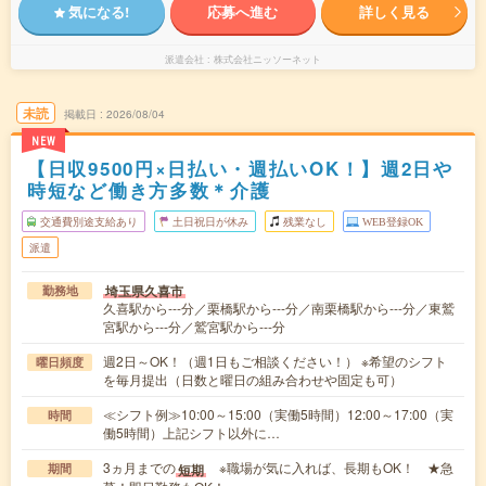
気になる!
応募へ進む
詳しく見る
派遣会社
株式会社ニッソーネット
未読
掲載日
2026/08/04
NEW
【日収9500円×日払い・週払いOK！】週2日や
時短など働き方多数＊介護
交通費別途支給あり
土日祝日が休み
残業なし
WEB登録OK
派遣
埼玉県久喜市
勤務地
久喜駅から---分／栗橋駅から---分／南栗橋駅から---分／東鷲
宮駅から---分／鷲宮駅から---分
週2日～OK！（週1日もご相談ください！） ※希望のシフト
曜日頻度
を毎月提出（日数と曜日の組み合わせや固定も可）
≪シフト例≫10:00～15:00（実働5時間）12:00～17:00（実
時間
働5時間）上記シフト以外に…
3ヵ月までの
※職場が気に入れば、長期もOK！ ★急
短期
期間