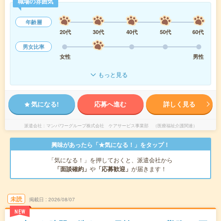
職場の雰囲気
年齢層
20代
30代
40代
50代
60代
男女比率
女性
男性
もっと見る
気になる!
応募へ進む
詳しく見る
派遣会社
マンパワーグループ株式会社 ケアサービス事業部 （医療福祉介護関連）
興味があったら「★気になる！」をタップ！
「気になる！」を押しておくと、派遣会社から
「面談確約」
や
「応募歓迎」
が届きます！
未読
掲載日
2026/08/07
NEW