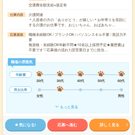
交通費全額支給※規定有
介護関連
仕事内容
＊入居者の方の「ありがとう」が嬉しい＊お年寄りを笑顔に
する介護のお仕事です。おじいちゃん、おばあちゃ…
職種未経験OK / ブランクOK / パソコンスキル不要 / 英語力不
応募資格
要
無資格・未経験OK年齢不問★10名以上採用予定★履歴書は
不要です▽応募後の流れ1)翌営業日までに担当…
職場の雰囲気
年齢層
20代
30代
40代
50代
60代
男女比率
女性
男性
もっと見る
気になる!
応募へ進む
詳しく見る