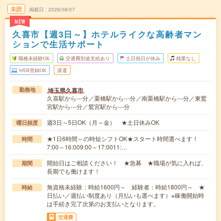
未読
掲載日
2026/08/07
NEW
久喜市【週3日～】ホテルライクな高齢者マン
ションで生活サポート
職種未経験OK
交通費別途支給あり
土日祝日が休み
残業なし
WEB登録OK
派遣
埼玉県久喜市
勤務地
久喜駅から---分／栗橋駅から---分／南栗橋駅から---分／東鷲
宮駅から---分／鷲宮駅から---分
週3日～5日OK（月～金） ★土日休みOK
曜日頻度
★1日6時間～の時短シフトOK★スタート時間選べます！
時間
7:00～16:009:00～17:0011:…
開始日はご相談ください！ ★急募 ★職場が気に入れば、
期間
長期でも働けます！
無資格未経験：時給1600円～ 経験者：時給1800円～ ★
時給
日払い／週払い制度あり（月払いも選べます）※稼働開始時
は手続き完了次第のお支払いとなります。
交通費