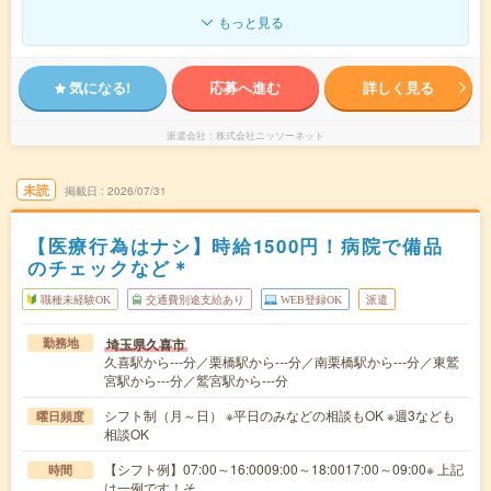
もっと見る
気になる!
応募へ進む
詳しく見る
派遣会社
株式会社ニッソーネット
未読
掲載日
2026/07/31
【医療行為はナシ】時給1500円！病院で備品
のチェックなど＊
職種未経験OK
交通費別途支給あり
WEB登録OK
派遣
埼玉県久喜市
勤務地
久喜駅から---分／栗橋駅から---分／南栗橋駅から---分／東鷲
宮駅から---分／鷲宮駅から---分
シフト制（月～日） ※平日のみなどの相談もOK ※週3なども
曜日頻度
相談OK
【シフト例】07:00～16:0009:00～18:0017:00～09:00※ 上記
時間
は一例です！そ…