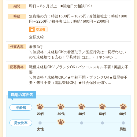
即日～2ヶ月以上 ■開始日の相談OK！
期間
無資格の方：時給1500円～1875円 / 介護福祉士：時給1800
時給
円～2250円 / 初任者以上：時給1600円～2000円
交通費
全額支給
看護助手
仕事内容
＼無資格・未経験OKの看護助手／医療行為は一切行わない
ので未経験でも安心！▽具体的には…・リネンやシ…
職種未経験OK / ブランクOK / パソコンスキル不要 / 英語力不
応募資格
要
＼無資格＊未経験OK／★年齢不問・ブランクOK★履歴書不
要・来社不要（電話登録OK）★社会保険完備＼…
職場の雰囲気
年齢層
20代
30代
40代
50代
60代
男女比率
女性
男性