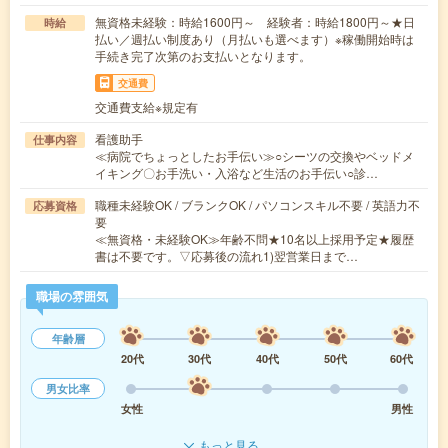
無資格未経験：時給1600円～ 経験者：時給1800円～★日
時給
払い／週払い制度あり（月払いも選べます）※稼働開始時は
手続き完了次第のお支払いとなります。
交通費
交通費支給※規定有
看護助手
仕事内容
≪病院でちょっとしたお手伝い≫○シーツの交換やベッドメ
イキング〇お手洗い・入浴など生活のお手伝い○診…
職種未経験OK / ブランクOK / パソコンスキル不要 / 英語力不
応募資格
要
≪無資格・未経験OK≫年齢不問★10名以上採用予定★履歴
書は不要です。▽応募後の流れ1)翌営業日まで…
職場の雰囲気
年齢層
20代
30代
40代
50代
60代
男女比率
女性
男性
もっと見る