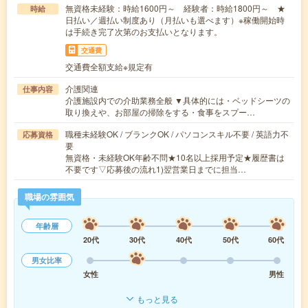
無資格未経験：時給1600円～ 経験者：時給1800円～ ★
時給
日払い／週払い制度あり（月払いも選べます）※稼働開始時
は手続き完了次第のお支払いとなります。
交通費
交通費全額支給※規定有
介護関連
仕事内容
介護施設内での介助業務全般 ▼具体的には・ベッドシーツの
取り換えや、お部屋の掃除をする・食事をスプー…
職種未経験OK / ブランクOK / パソコンスキル不要 / 英語力不
応募資格
要
無資格・未経験OK年齢不問★10名以上採用予定★履歴書は
不要です▽応募後の流れ1)翌営業日までに担当…
職場の雰囲気
年齢層
20代
30代
40代
50代
60代
男女比率
女性
男性
もっと見る