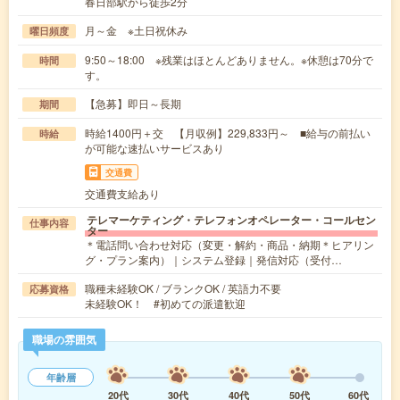
春日部駅から徒歩2分
月～金 ※土日祝休み
曜日頻度
9:50～18:00 ※残業はほとんどありません。※休憩は70分で
時間
す。
【急募】即日～長期
期間
時給1400円＋交 【月収例】229,833円～ ■給与の前払い
時給
が可能な速払いサービスあり
交通費
交通費支給あり
テレマーケティング・テレフォンオペレーター・コールセン
仕事内容
ター
＊電話問い合わせ対応（変更・解約・商品・納期＊ヒアリン
グ・プラン案内）｜システム登録｜発信対応（受付…
職種未経験OK / ブランクOK / 英語力不要
応募資格
未経験OK！ #初めての派遣歓迎
職場の雰囲気
年齢層
20代
30代
40代
50代
60代