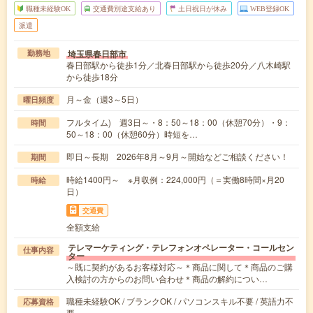
職種未経験OK
交通費別途支給あり
土日祝日が休み
WEB登録OK
派遣
埼玉県春日部市
勤務地
春日部駅から徒歩1分／北春日部駅から徒歩20分／八木崎駅
から徒歩18分
月～金（週3～5日）
曜日頻度
フルタイム) 週3日～・8：50～18：00（休憩70分）・9：
時間
50～18：00（休憩60分）時短を…
即日～長期 2026年8月～9月～開始などご相談ください！
期間
時給1400円～ ※月収例：224,000円（＝実働8時間×月20
時給
日）
交通費
全額支給
テレマーケティング・テレフォンオペレーター・コールセン
仕事内容
ター
～既に契約があるお客様対応～＊商品に関して＊商品のご購
入検討の方からのお問い合わせ＊商品の解約につい…
職種未経験OK / ブランクOK / パソコンスキル不要 / 英語力不
応募資格
要