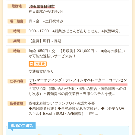
埼玉県春日部市
勤務地
春日部駅から徒歩6分
月～金 ※土日祝休み
曜日頻度
9:00～17:00 ※残業はほとんどありません。※休憩60分。
時間
【急募】即日～長期
期間
時給1650円＋交 【月収例】231,000円～ ■給与の前払い
時給
が可能な速払いサービスあり
交通費
交通費支給あり
テレマーケティング・テレフォンオペレーター・コールセン
仕事内容
ター
＊電話応対（問い合わせ対応・契約の照合・関係部署への取
り次ぎ）＊書類提出の督促業務＊専用システムを使…
職種未経験OK / ブランクOK / 英語力不要
応募資格
◆未経験者歓迎！◆事務経験がある方歓迎。◆【必要なOA
スキル】Excel（SUM・AVE関数） #初…
職場の雰囲気