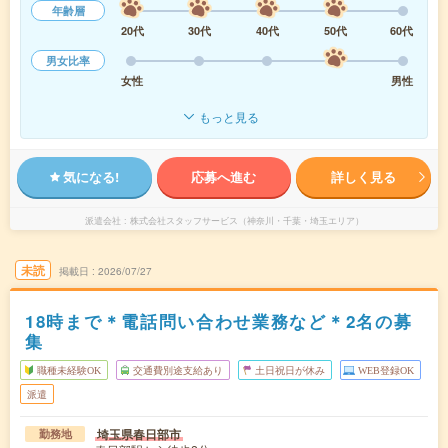
年齢層
20代
30代
40代
50代
60代
男女比率
女性
男性
もっと見る
気になる!
応募へ進む
詳しく見る
派遣会社
株式会社スタッフサービス（神奈川・千葉・埼玉エリア）
未読
掲載日
2026/07/27
18時まで＊電話問い合わせ業務など＊2名の募
集
職種未経験OK
交通費別途支給あり
土日祝日が休み
WEB登録OK
派遣
埼玉県春日部市
勤務地