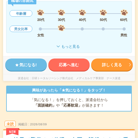
職場の雰囲気
年齢層
20代
30代
40代
50代
60代
男女比率
女性
男性
もっと見る
気になる!
応募へ進む
詳しく見る
派遣会社
日研トータルソーシング株式会社 メディカルケア事業部 ナース派遣
興味があったら「★気になる！」をタップ！
「気になる！」を押しておくと、派遣会社から
「面談確約」
や
「応募歓迎」
が届きます！
未読
掲載日
2026/08/09
NEW