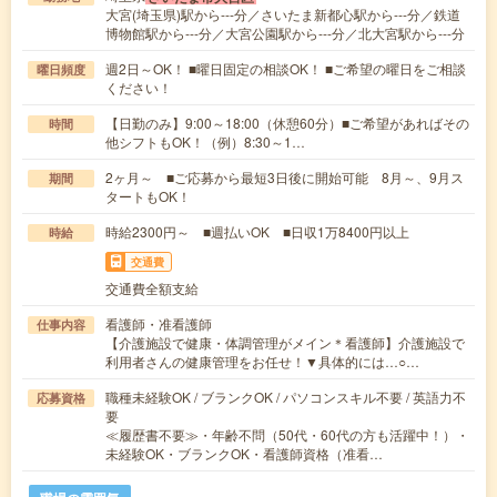
大宮(埼玉県)駅から---分／さいたま新都心駅から---分／鉄道
博物館駅から---分／大宮公園駅から---分／北大宮駅から---分
週2日～OK！ ■曜日固定の相談OK！ ■ご希望の曜日をご相談
曜日頻度
ください！
【日勤のみ】9:00～18:00（休憩60分）■ご希望があればその
時間
他シフトもOK！（例）8:30～1…
2ヶ月～ ■ご応募から最短3日後に開始可能 8月～、9月ス
期間
タートもOK！
時給2300円～ ■週払いOK ■日収1万8400円以上
時給
交通費
交通費全額支給
看護師・准看護師
仕事内容
【介護施設で健康・体調管理がメイン＊看護師】介護施設で
利用者さんの健康管理をお任せ！▼具体的には…○…
職種未経験OK / ブランクOK / パソコンスキル不要 / 英語力不
応募資格
要
≪履歴書不要≫・年齢不問（50代・60代の方も活躍中！）・
未経験OK・ブランクOK・看護師資格（准看…