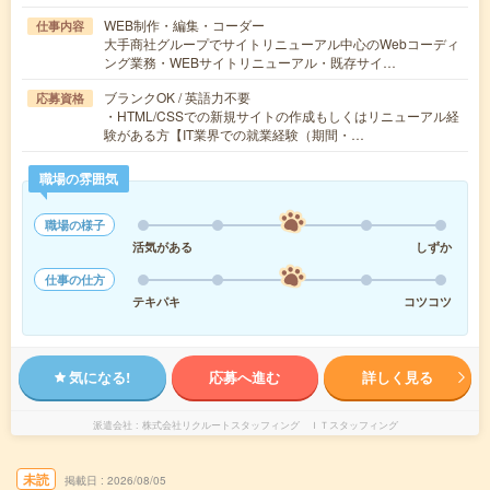
WEB制作・編集・コーダー
仕事内容
大手商社グループでサイトリニューアル中心のWebコーディ
ング業務・WEBサイトリニューアル・既存サイ…
ブランクOK / 英語力不要
応募資格
・HTML/CSSでの新規サイトの作成もしくはリニューアル経
験がある方【IT業界での就業経験（期間・…
職場の雰囲気
職場の様子
活気がある
しずか
仕事の仕方
テキパキ
コツコツ
気になる!
応募へ進む
詳しく見る
派遣会社
株式会社リクルートスタッフィング ＩＴスタッフィング
未読
掲載日
2026/08/05