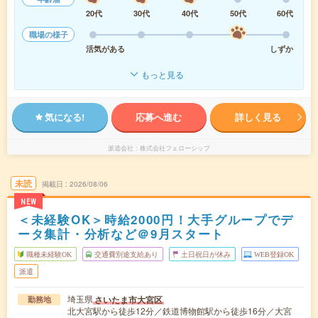
20代
30代
40代
50代
60代
職場の様子
活気がある
しずか
もっと見る
気になる!
応募へ進む
詳しく見る
派遣会社
株式会社フェローシップ
未読
掲載日
2026/08/06
NEW
＜未経験OK＞時給2000円！大手グループでデ
ータ集計・分析など＠9月スタート
職種未経験OK
交通費別途支給あり
土日祝日が休み
WEB登録OK
派遣
埼玉県
さいたま市大宮区
勤務地
北大宮駅から徒歩12分／鉄道博物館駅から徒歩16分／大宮