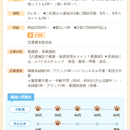
他シフトもOK！（例）8:30～1…
2ヶ月～ ■ご応募から最短3日後に開始可能 8月～、9月ス
期間
タートもOK！
時給2300円～ ■週払いOK ■日収1万8400円以上
時給
交通費
交通費全額支給
看護師・准看護師
仕事内容
【介護施設で健康・体調管理がメイン＊看護師】▼具体的に
は…○バイタルチェック 体温・脈拍・呼吸・血圧…
職種未経験OK / ブランクOK / パソコンスキル不要 / 英語力不
応募資格
要
≪履歴書不要≫・年齢不問（50代・60代の方も活躍中！）・
未経験OK・ブランクOK・看護師資格（准看…
職場の雰囲気
年齢層
20代
30代
40代
50代
60代
男女比率
女性
男性