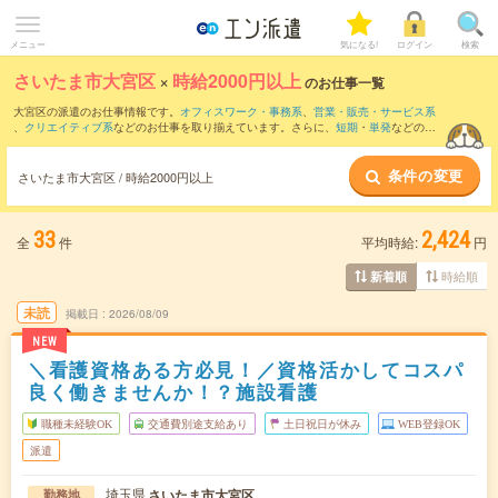
メニュー
気になる!
ログイン
検索
さいたま市大宮区
×
時給2000円以上
のお仕事一覧
大宮区の派遣のお仕事情報です。
オフィスワーク・事務系
、
営業・販売・サービス系
、
クリエイティブ系
などのお仕事を取り揃えています。さらに、
短期
・
単発
などの期
間や、
職種未経験OK
などのこだわり条件で絞り込んでいただけます。
条件の変更
さいたま市大宮区 / 時給2000円以上
33
2,424
全
件
平均時給:
円
時給順
新着順
未読
掲載日
2026/08/09
NEW
＼看護資格ある方必見！／資格活かしてコスパ
良く働きませんか！？施設看護
職種未経験OK
交通費別途支給あり
土日祝日が休み
WEB登録OK
派遣
埼玉県
さいたま市大宮区
勤務地