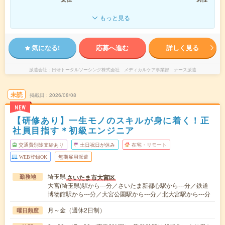
もっと見る
気になる!
応募へ進む
詳しく見る
派遣会社
日研トータルソーシング株式会社 メディカルケア事業部 ナース派遣
未読
掲載日
2026/08/08
NEW
【研修あり】一生モノのスキルが身に着く！正
社員目指す＊初級エンジニア
交通費別途支給あり
土日祝日が休み
在宅・リモート
WEB登録OK
無期雇用派遣
埼玉県
さいたま市大宮区
勤務地
大宮(埼玉県)駅から---分／さいたま新都心駅から---分／鉄道
博物館駅から---分／大宮公園駅から---分／北大宮駅から---分
月～金（週休2日制）
曜日頻度