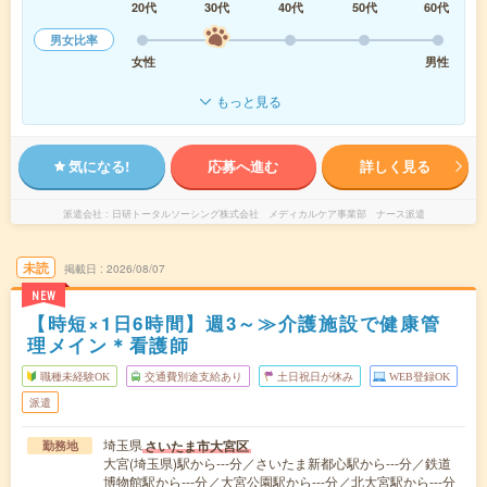
20代
30代
40代
50代
60代
男女比率
女性
男性
もっと見る
気になる!
応募へ進む
詳しく見る
派遣会社
日研トータルソーシング株式会社 メディカルケア事業部 ナース派遣
未読
掲載日
2026/08/07
NEW
【時短×1日6時間】週3～≫介護施設で健康管
理メイン＊看護師
職種未経験OK
交通費別途支給あり
土日祝日が休み
WEB登録OK
派遣
埼玉県
さいたま市大宮区
勤務地
大宮(埼玉県)駅から---分／さいたま新都心駅から---分／鉄道
博物館駅から---分／大宮公園駅から---分／北大宮駅から---分