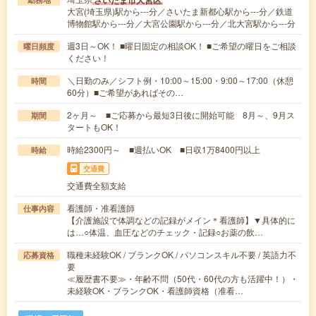
さいたま市大宮区
大宮(埼玉県)駅から---分／さいたま新都心駅から---分／鉄道
博物館駅から---分／大宮公園駅から---分／北大宮駅から---分
週3日～OK！ ■曜日固定の相談OK！ ■ご希望の曜日をご相談
曜日頻度
ください！
＼日勤のみ／シフト例・10:00～15:00・9:00～17:00（休憩
時間
60分）■ご希望があればその…
2ヶ月～ ■ご応募から最短3日後に開始可能 8月～、9月ス
期間
タートもOK！
時給2300円～ ■週払いOK ■日収1万8400円以上
時給
交通費
交通費全額支給
看護師・准看護師
仕事内容
【介護施設で体調などの記録がメイン＊看護師】▼具体的に
は…○体温、血圧などのチェック・記録○お薬の飲…
職種未経験OK / ブランクOK / パソコンスキル不要 / 英語力不
応募資格
要
≪履歴書不要≫・年齢不問（50代・60代の方も活躍中！）・
未経験OK・ブランクOK・看護師資格（准看…