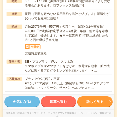
8：30～17：30（実働8時間）※勤務時間は就業先により異な
時間
る場合があります。◎フレックス勤務が可…
長期（期間を定めない雇用契約を当社と結びます）派遣先が
期間
変わっても雇用は継続！
月給25万6千円～55万円＋各種手当（残業代は全額支給）
時給
※20,000円の地域/住宅手当込み※経験・年齢・能力等を考慮
して加給・優遇します。★同一就業先で1年以上継続したら
月1万円の継続手当支給
交通費
交通費全額支給
SE・プログラマ（Web・スマホ系）
仕事内容
スマホアプリやWebサイトをはじめ、家電や自動車、航空機
などに関するプログラミングをお願いします！▼…
ブランクOK / 英語力不要
応募資格
■エンジニア経験 1年以上（微経験もOK）SEやプログラマ
は勿論、ネットワーク、サーバ、ヘルプデスク…
気になる!
応募へ進む
詳しく見る
派遣会社
株式会社スタッフサービス エンジニアリング事業本部 ITソリューション（無期雇用派
遣）