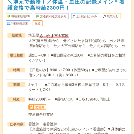
＼地元で勤務！／体温・血圧の記録メイン＊看
護資格で高時給2300円！
職種未経験OK
交通費別途支給あり
土日祝日が休み
残業なし
WEB登録OK
派遣
埼玉県
さいたま市大宮区
勤務地
大宮(埼玉県)駅から---分／さいたま新都心駅から---分／鉄道
博物館駅から---分／大宮公園駅から---分／北大宮駅から---分
週2日～OK！ ■曜日固定の相談OK！ ■ご希望の曜日をご相談
曜日頻度
ください！
【日勤のみ】9:00～17:00（休憩60分）■ご希望があればその
時間
他シフトもOK！（例）8:30～1…
2ヶ月～ ■ご応募から最短3日後に開始可能 8月～、9月ス
期間
タートもOK！
時給2300円～ ■週払いOK ■日収1万8400円以上
時給
交通費
交通費全額支給
看護師・准看護師
仕事内容
【介護施設で体調などの記録がメイン＊看護師】▼具体的に
は…○体温、血圧などのチェック・記録○お薬の飲…