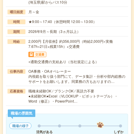
(埼玉県)駅からバス10分
月～金
曜日頻度
★9:00～17:40（休憩時間 12:00～13:00）
時間
2026年9月～長期（3ヵ月以上）
期間
2,000円【月収例】約356,000円（時給2,000円×実働
時給
7.67h×21日+残業15h）+交通費
交通費
○通勤交通費の支給あり（当社規定による）
OA事務・OAオペレーター
仕事内容
内視鏡を取り扱う部門にて、データ集計・分析や部内総務の
サポートをお願いします。同業務の方もおりますの…
職種未経験OK / ブランクOK / 英語力不要
応募資格
●未経験OK●Excel（VLOOKUP・ピボットテーブル）・
Word（修正）・PowerPoint…
職場の雰囲気
職場の様子
活気がある
しずか