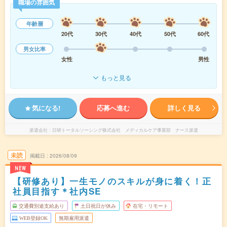
職場の雰囲気
年齢層
20代
30代
40代
50代
60代
男女比率
女性
男性
もっと見る
気になる!
応募へ進む
詳しく見る
派遣会社
日研トータルソーシング株式会社 メディカルケア事業部 ナース派遣
未読
掲載日
2026/08/09
NEW
【研修あり】一生モノのスキルが身に着く！正
社員目指す＊社内SE
交通費別途支給あり
土日祝日が休み
在宅・リモート
WEB登録OK
無期雇用派遣