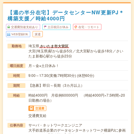
【週の半分在宅】データセンターNW更新PJ＊
構築支援／時給4000円
交通費別途支給あり
土日祝日が休み
在宅・リモート
WEB登録OK
派遣
埼玉県
さいたま市大宮区
勤務地
大宮(埼玉県)駅から徒歩5分／北大宮駅から徒歩18分／さい
たま新都心駅から徒歩23分
月～金※土日休み！
曜日頻度
9:00～17:30(実働:7時間30分) (休憩60分)
時間
【急募】即日～長期（3カ月以上）
期間
時給4000円 月収例600000円 （時給4000円×7.5時間×20
時給
日勤務の場合）
交通費
交通費支給
サーバ・ネットワークエンジニア
仕事内容
大手鉄道系企業のデータセンターネットワーク構築PJに参画