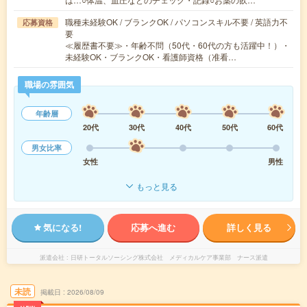
職種未経験OK / ブランクOK / パソコンスキル不要 / 英語力不
応募資格
要
≪履歴書不要≫・年齢不問（50代・60代の方も活躍中！）・
未経験OK・ブランクOK・看護師資格（准看…
職場の雰囲気
年齢層
20代
30代
40代
50代
60代
男女比率
女性
男性
もっと見る
気になる!
応募へ進む
詳しく見る
派遣会社
日研トータルソーシング株式会社 メディカルケア事業部 ナース派遣
未読
掲載日
2026/08/09