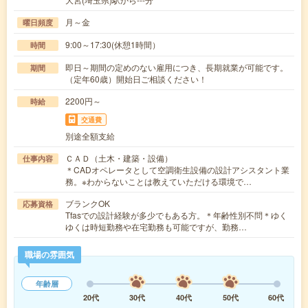
月～金
曜日頻度
9:00～17:30(休憩1時間）
時間
即日～期間の定めのない雇用につき、長期就業が可能です。
期間
（定年60歳）開始日ご相談ください！
2200円～
時給
交通費
別途全額支給
ＣＡＤ（土木・建築・設備）
仕事内容
＊CADオペレータとして空調衛生設備の設計アシスタント業
務。※わからないことは教えていただける環境で…
ブランクOK
応募資格
Tfasでの設計経験が多少でもある方。＊年齢性別不問＊ゆく
ゆくは時短勤務や在宅勤務も可能ですが、勤務…
職場の雰囲気
年齢層
20代
30代
40代
50代
60代