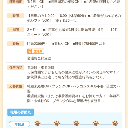
週2日～OK！ ■曜日固定の相談OK！ ■ご希望の曜日をご相談
曜日頻度
ください！
【日勤のみ】9:00～18:00（休憩60分）■ご希望があればその
時間
他シフトもOK！（例）8:30～1…
2ヶ月～ ■ご応募から最短3日後に開始可能 9月～、10月
期間
スタートもOK！
時給2300円～ ■週払いOK ■日収1万8400円以上
時給
交通費
交通費全額支給
看護師・准看護師
仕事内容
＼保育園で子どもたちの健康管理がメインのお仕事です！／
病院勤務とは違って急な対応や医療行為も少なく、…
職種未経験OK / ブランクOK / パソコンスキル不要 / 英語力不
応募資格
要
看護師資格（または准看護師資格）をお持ちの方！・年齢不
問・未経験OK・ブランクOK※志望動機や履歴書…
職場の雰囲気
年齢層