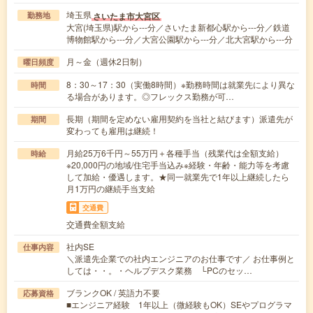
埼玉県
さいたま市大宮区
勤務地
大宮(埼玉県)駅から---分／さいたま新都心駅から---分／鉄道
博物館駅から---分／大宮公園駅から---分／北大宮駅から---分
月～金（週休2日制）
曜日頻度
8：30～17：30（実働8時間）※勤務時間は就業先により異な
時間
る場合があります。◎フレックス勤務が可…
長期（期間を定めない雇用契約を当社と結びます）派遣先が
期間
変わっても雇用は継続！
月給25万6千円～55万円＋各種手当（残業代は全額支給）
時給
※20,000円の地域/住宅手当込み※経験・年齢・能力等を考慮
して加給・優遇します。★同一就業先で1年以上継続したら
月1万円の継続手当支給
交通費
交通費全額支給
社内SE
仕事内容
＼派遣先企業での社内エンジニアのお仕事です／ お仕事例と
しては・・。・ヘルプデスク業務 └PCのセッ…
ブランクOK / 英語力不要
応募資格
■エンジニア経験 1年以上（微経験もOK）SEやプログラマ