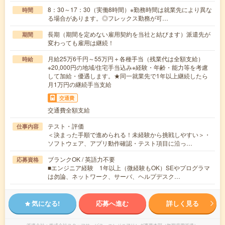
8：30～17：30（実働8時間）※勤務時間は就業先により異な
時間
る場合があります。◎フレックス勤務が可…
長期（期間を定めない雇用契約を当社と結びます）派遣先が
期間
変わっても雇用は継続！
月給25万6千円～55万円＋各種手当（残業代は全額支給）
時給
※20,000円の地域/住宅手当込み※経験・年齢・能力等を考慮
して加給・優遇します。★同一就業先で1年以上継続したら
月1万円の継続手当支給
交通費
交通費全額支給
テスト・評価
仕事内容
＜決まった手順で進められる！未経験から挑戦しやすい＞・
ソフトウェア、アプリ動作確認・テスト項目に沿っ…
ブランクOK / 英語力不要
応募資格
■エンジニア経験 1年以上（微経験もOK）SEやプログラマ
は勿論、ネットワーク、サーバ、ヘルプデスク…
気になる!
応募へ進む
詳しく見る