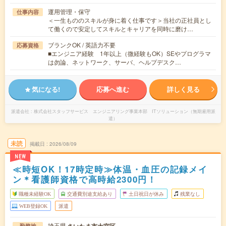
運用管理・保守
仕事内容
＜一生もののスキルが身に着く仕事です＞当社の正社員とし
て働くので安定してスキルとキャリアを同時に磨け…
ブランクOK / 英語力不要
応募資格
■エンジニア経験 1年以上（微経験もOK）SEやプログラマ
は勿論、ネットワーク、サーバ、ヘルプデスク…
気になる!
応募へ進む
詳しく見る
派遣会社
株式会社スタッフサービス エンジニアリング事業本部 ITソリューション（無期雇用派
遣）
未読
掲載日
2026/08/09
NEW
≪時短OK！17時定時≫体温・血圧の記録メイ
ン＊看護師資格で高時給2300円！
職種未経験OK
交通費別途支給あり
土日祝日が休み
残業なし
WEB登録OK
派遣
埼玉県
勤務地