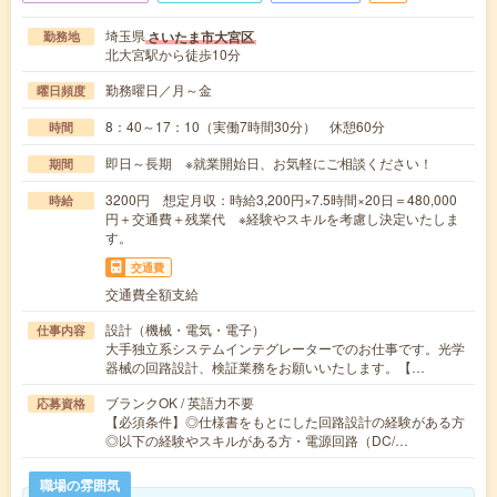
埼玉県
さいたま市大宮区
勤務地
北大宮駅から徒歩10分
勤務曜日／月～金
曜日頻度
8：40～17：10（実働7時間30分） 休憩60分
時間
即日～長期 ※就業開始日、お気軽にご相談ください！
期間
3200円 想定月収：時給3,200円×7.5時間×20日＝480,000
時給
円＋交通費＋残業代 ※経験やスキルを考慮し決定いたしま
す。
交通費
交通費全額支給
設計（機械・電気・電子）
仕事内容
大手独立系システムインテグレーターでのお仕事です。光学
器械の回路設計、検証業務をお願いいたします。【…
ブランクOK / 英語力不要
応募資格
【必須条件】◎仕様書をもとにした回路設計の経験がある方
◎以下の経験やスキルがある方・電源回路（DC/…
職場の雰囲気