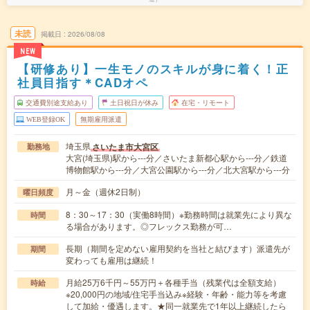
未読
掲載日
2026/08/08
NEW
【研修あり】一生モノのスキルが身に着く！正
社員目指す＊CADオペ
交通費別途支給あり
土日祝日が休み
在宅・リモート
WEB登録OK
無期雇用派遣
埼玉県
さいたま市大宮区
勤務地
大宮(埼玉県)駅から---分／さいたま新都心駅から---分／鉄道
博物館駅から---分／大宮公園駅から---分／北大宮駅から---分
月～金（週休2日制）
曜日頻度
8：30～17：30（実働8時間）※勤務時間は就業先により異な
時間
る場合があります。◎フレックス勤務が可…
長期（期間を定めない雇用契約を当社と結びます）派遣先が
期間
変わっても雇用は継続！
月給25万6千円～55万円＋各種手当（残業代は全額支給）
時給
※20,000円の地域/住宅手当込み※経験・年齢・能力等を考慮
して加給・優遇します。★同一就業先で1年以上継続したら