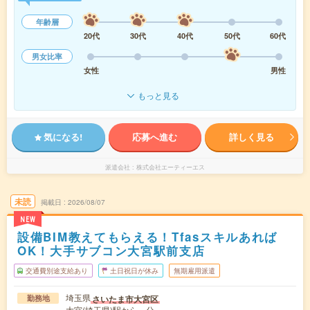
年齢層
20代
30代
40代
50代
60代
男女比率
女性
男性
もっと見る
気になる!
応募へ進む
詳しく見る
派遣会社
株式会社エーティーエス
未読
掲載日
2026/08/07
NEW
設備BIM教えてもらえる！Tfasスキルあれば
OK！大手サブコン大宮駅前支店
交通費別途支給あり
土日祝日が休み
無期雇用派遣
埼玉県
さいたま市大宮区
勤務地
大宮(埼玉県)駅から---分