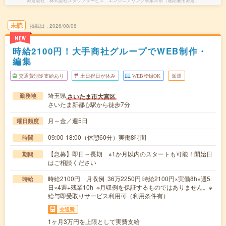
派遣会社
株式会社スタッフサービス エンジニアリング事業本部（無期雇用派遣）
未読
掲載日
2026/08/06
NEW
時給2100円！大手商社グループでWEB制作・
編集
交通費別途支給あり
土日祝日が休み
WEB登録OK
派遣
埼玉県
さいたま市大宮区
勤務地
さいたま新都心駅から徒歩7分
月～金／週5日
曜日頻度
09:00-18:00（休憩60分）実働8時間
時間
【急募】即日～長期 ※1か月以内のスタートも可能！開始日
期間
はご相談ください
時給2100円 月収例 36万2250円 時給2100円×実働8h×週5
時給
日×4週+残業10h ※月収例を保証するものではありません。※
給与即受取りサービス利用可（利用条件有）
交通費
1ヶ月3万円を上限として実費支給