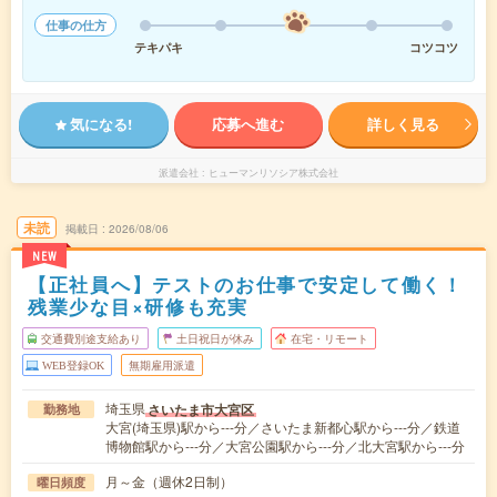
仕事の仕方
テキパキ
コツコツ
気になる!
応募へ進む
詳しく見る
派遣会社
ヒューマンリソシア株式会社
未読
掲載日
2026/08/06
NEW
【正社員へ】テストのお仕事で安定して働く！
残業少な目×研修も充実
交通費別途支給あり
土日祝日が休み
在宅・リモート
WEB登録OK
無期雇用派遣
埼玉県
さいたま市大宮区
勤務地
大宮(埼玉県)駅から---分／さいたま新都心駅から---分／鉄道
博物館駅から---分／大宮公園駅から---分／北大宮駅から---分
月～金（週休2日制）
曜日頻度