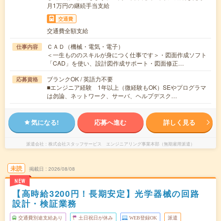
月1万円の継続手当支給
交通費
交通費全額支給
ＣＡＤ（機械・電気・電子）
仕事内容
＜一生もののスキルが身につく仕事です＞・図面作成ソフト
「CAD」を使い、設計図作成サポート・図面修正…
ブランクOK / 英語力不要
応募資格
■エンジニア経験 1年以上（微経験もOK）SEやプログラマ
は勿論、ネットワーク、サーバ、ヘルプデスク…
気になる!
応募へ進む
詳しく見る
派遣会社
株式会社スタッフサービス エンジニアリング事業本部（無期雇用派遣）
未読
掲載日
2026/08/08
NEW
【高時給3200円！長期安定】光学器械の回路
設計・検証業務
交通費別途支給あり
土日祝日が休み
WEB登録OK
派遣