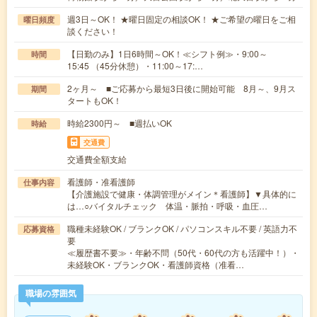
週3日～OK！ ★曜日固定の相談OK！ ★ご希望の曜日をご相
曜日頻度
談ください！
【日勤のみ】1日6時間～OK！≪シフト例≫・9:00～
時間
15:45 （45分休憩）・11:00～17:…
2ヶ月～ ■ご応募から最短3日後に開始可能 8月～、9月ス
期間
タートもOK！
時給2300円～ ■週払いOK
時給
交通費
交通費全額支給
看護師・准看護師
仕事内容
【介護施設で健康・体調管理がメイン＊看護師】▼具体的に
は…○バイタルチェック 体温・脈拍・呼吸・血圧…
職種未経験OK / ブランクOK / パソコンスキル不要 / 英語力不
応募資格
要
≪履歴書不要≫・年齢不問（50代・60代の方も活躍中！）・
未経験OK・ブランクOK・看護師資格（准看…
職場の雰囲気