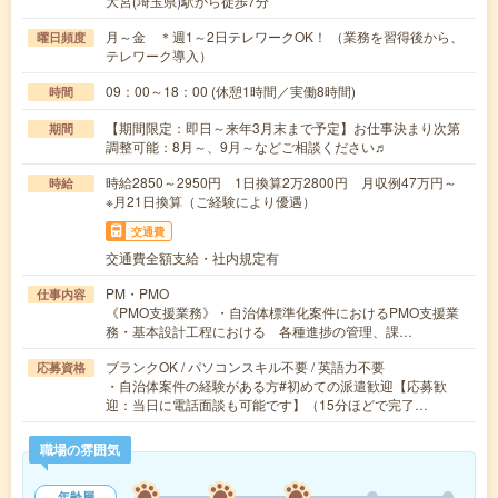
大宮(埼玉県)駅から徒歩7分
月～金 ＊週1～2日テレワークOK！ （業務を習得後から、
曜日頻度
テレワーク導入）
09：00～18：00 (休憩1時間／実働8時間)
時間
【期間限定：即日～来年3月末まで予定】お仕事決まり次第
期間
調整可能：8月～、9月～などご相談ください♬
時給2850～2950円 1日換算2万2800円 月収例47万円～
時給
※月21日換算（ご経験により優遇）
交通費
交通費全額支給・社内規定有
PM・PMO
仕事内容
《PMO支援業務》・自治体標準化案件におけるPMO支援業
務・基本設計工程における 各種進捗の管理、課…
ブランクOK / パソコンスキル不要 / 英語力不要
応募資格
・自治体案件の経験がある方#初めての派遣歓迎【応募歓
迎：当日に電話面談も可能です】（15分ほどで完了…
職場の雰囲気
年齢層