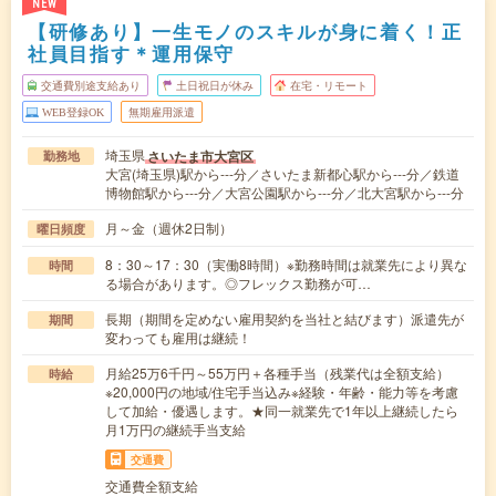
NEW
【研修あり】一生モノのスキルが身に着く！正
社員目指す＊運用保守
交通費別途支給あり
土日祝日が休み
在宅・リモート
WEB登録OK
無期雇用派遣
埼玉県
さいたま市大宮区
勤務地
大宮(埼玉県)駅から---分／さいたま新都心駅から---分／鉄道
博物館駅から---分／大宮公園駅から---分／北大宮駅から---分
月～金（週休2日制）
曜日頻度
8：30～17：30（実働8時間）※勤務時間は就業先により異な
時間
る場合があります。◎フレックス勤務が可…
長期（期間を定めない雇用契約を当社と結びます）派遣先が
期間
変わっても雇用は継続！
月給25万6千円～55万円＋各種手当（残業代は全額支給）
時給
※20,000円の地域/住宅手当込み※経験・年齢・能力等を考慮
して加給・優遇します。★同一就業先で1年以上継続したら
月1万円の継続手当支給
交通費
交通費全額支給