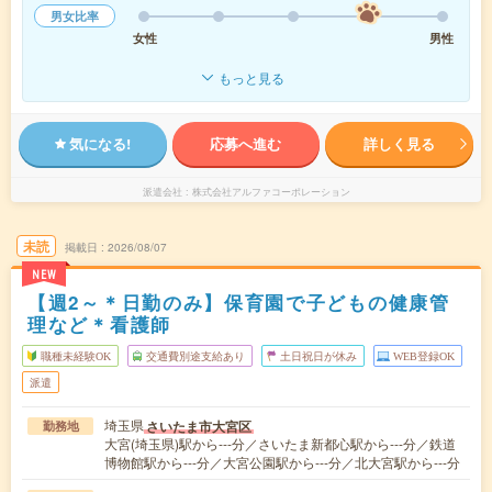
男女比率
女性
男性
もっと見る
気になる!
応募へ進む
詳しく見る
派遣会社
株式会社アルファコーポレーション
未読
掲載日
2026/08/07
NEW
【週2～＊日勤のみ】保育園で子どもの健康管
理など＊看護師
職種未経験OK
交通費別途支給あり
土日祝日が休み
WEB登録OK
派遣
埼玉県
さいたま市大宮区
勤務地
大宮(埼玉県)駅から---分／さいたま新都心駅から---分／鉄道
博物館駅から---分／大宮公園駅から---分／北大宮駅から---分