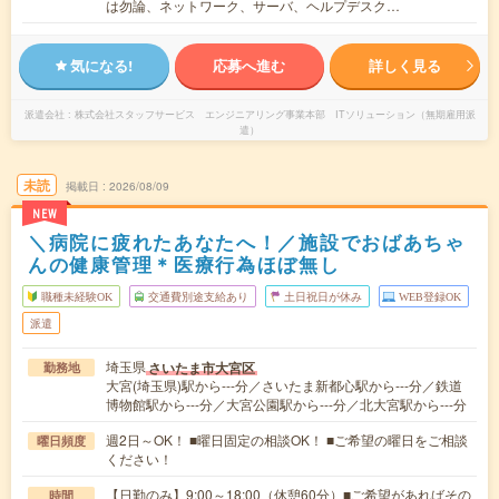
は勿論、ネットワーク、サーバ、ヘルプデスク…
気になる!
応募へ進む
詳しく見る
派遣会社
株式会社スタッフサービス エンジニアリング事業本部 ITソリューション（無期雇用派
遣）
未読
掲載日
2026/08/09
NEW
＼病院に疲れたあなたへ！／施設でおばあちゃ
んの健康管理＊医療行為ほぼ無し
職種未経験OK
交通費別途支給あり
土日祝日が休み
WEB登録OK
派遣
埼玉県
さいたま市大宮区
勤務地
大宮(埼玉県)駅から---分／さいたま新都心駅から---分／鉄道
博物館駅から---分／大宮公園駅から---分／北大宮駅から---分
週2日～OK！ ■曜日固定の相談OK！ ■ご希望の曜日をご相談
曜日頻度
ください！
【日勤のみ】9:00～18:00（休憩60分）■ご希望があればその
時間