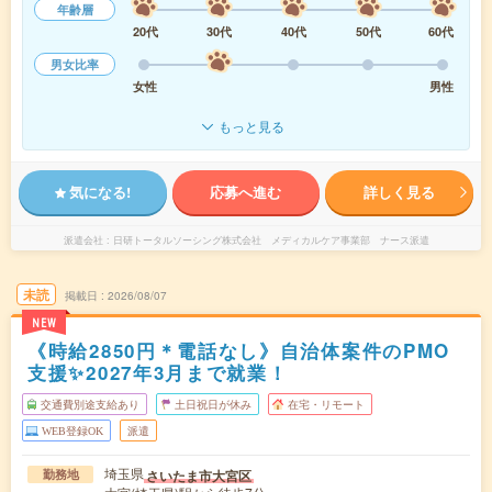
年齢層
20代
30代
40代
50代
60代
男女比率
女性
男性
もっと見る
気になる!
応募へ進む
詳しく見る
派遣会社
日研トータルソーシング株式会社 メディカルケア事業部 ナース派遣
未読
掲載日
2026/08/07
NEW
《時給2850円＊電話なし》自治体案件のPMO
支援✨2027年3月まで就業！
交通費別途支給あり
土日祝日が休み
在宅・リモート
WEB登録OK
派遣
埼玉県
さいたま市大宮区
勤務地