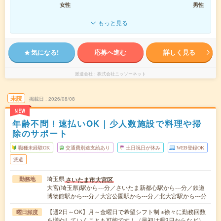
女性
男性
もっと見る
気になる!
応募へ進む
詳しく見る
派遣会社
株式会社ニッソーネット
未読
掲載日
2026/08/08
NEW
年齢不問！速払いOK｜少人数施設で料理や掃
除のサポート
職種未経験OK
交通費別途支給あり
土日祝日が休み
WEB登録OK
派遣
埼玉県
さいたま市大宮区
勤務地
大宮(埼玉県)駅から---分／さいたま新都心駅から---分／鉄道
博物館駅から---分／大宮公園駅から---分／北大宮駅から---分
【週2日～OK】月～金曜日で希望シフト制 ※徐々に勤務回数
曜日頻度
を増やしていくことも可能です！（最初は週3日からなど）