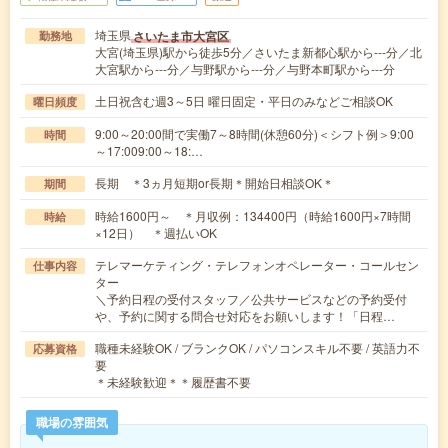
埼玉県
さいたま市大宮区
勤務地
大宮(埼玉県)駅から徒歩5分／さいたま新都心駅から---分／北
大宮駅から---分／与野駅から---分／与野本町駅から---分
土日祝含む週3～5日 曜日固定・平日のみなどご相談OK
曜日頻度
9:00～20:00間で実働7～8時間(休憩60分)＜シフト例＞9:00
時間
～17:009:00～18:…
長期 ＊3ヵ月短期or長期＊開始日相談OK＊
期間
時給1600円～ ＊月収例：134400円（時給1600円×7時間
時給
×12日） ＊週払いOK
テレマーケティング・テレフォンオペレーター・コールセン
仕事内容
ター
＼予約日程の受付スタッフ／公共サービスなどの予約受付
や、予約に関する問合せ対応をお願いします！「日程…
職種未経験OK / ブランクOK / パソコンスキル不要 / 英語力不
応募資格
要
＊未経験歓迎＊＊履歴書不要
職場の雰囲気