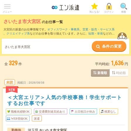
メニュー
気になる!
ログイン
検索
さいたま市大宮区
のお仕事一覧
大宮区の派遣のお仕事情報です。
オフィスワーク・事務系
、
営業・販売・サービス系
、
クリエイティブ系
などのお仕事を取り揃えています。さらに、
短期
・
単発
などの期
間や、
職種未経験OK
などのこだわり条件で絞り込んでいただけます。
条件の変更
また、
北区
・
中央区
・
南区
・
桜区
・
西区
など隣接エリアのお仕事もご確認いただけま
さいたま市大宮区
す。
329
1,636
全
件
平均時給:
円
時給順
新着順
未読
掲載日
2026/08/08
NEW
＜大宮エリア＞人気の学校事務！学生サポート
するお仕事です
職種未経験OK
交通費別途支給あり
土日祝日が休み
残業なし
WEB登録OK
派遣
埼玉県
さいたま市大宮区
勤務地