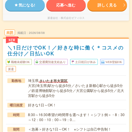
気になる!
応募へ進む
詳しく見る
派遣会社
株式会社ゼフィロス
未読
掲載日
2026/08/08
NEW
＼1日だけでOK！／好きな時に働く＊コスメの
仕分け／日払いOK
職種未経験OK
交通費別途支給あり
土日祝日が休み
WEB登録OK
派遣
埼玉県
さいたま市大宮区
勤務地
大宮(埼玉県)駅から徒歩5分／さいたま新都心駅から徒歩5分
／鉄道博物館駅から徒歩5分／大宮公園駅から徒歩5分／北大
宮駅から徒歩5分
好きな1日～OK！
曜日頻度
8:30～16:30希望の時間帯を選べます！＜シフト例＞・8：30
時間
～12：00・10：00～19：0…
＜急募＞好きな1日～OK！ ※シフトは自己申告制！
期間