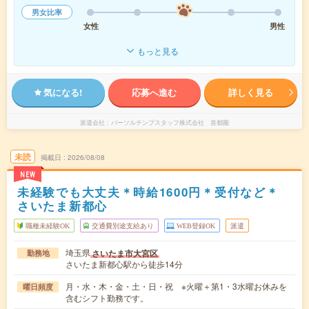
男女比率
女性
男性
もっと見る
気になる!
応募へ進む
詳しく見る
派遣会社
パーソルテンプスタッフ株式会社 首都圏
未読
掲載日
2026/08/08
NEW
未経験でも大丈夫＊時給1600円＊受付など＊
さいたま新都心
職種未経験OK
交通費別途支給あり
WEB登録OK
派遣
埼玉県
さいたま市大宮区
勤務地
さいたま新都心駅から徒歩14分
月・水・木・金・土・日・祝 ※火曜＋第1・3水曜お休みを
曜日頻度
含むシフト勤務です。