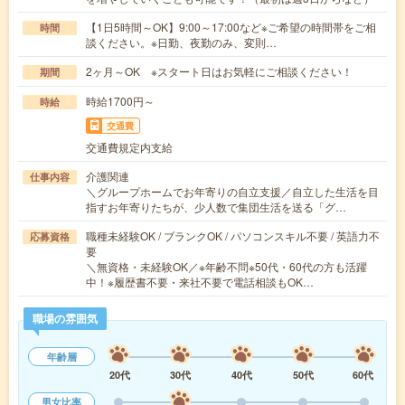
【1日5時間～OK】9:00～17:00など※ご希望の時間帯をご相
時間
談ください。※日勤、夜勤のみ、変則…
2ヶ月～OK ※スタート日はお気軽にご相談ください！
期間
時給1700円～
時給
交通費
交通費規定内支給
介護関連
仕事内容
＼グループホームでお年寄りの自立支援／自立した生活を目
指すお年寄りたちが、少人数で集団生活を送る「グ…
職種未経験OK / ブランクOK / パソコンスキル不要 / 英語力不
応募資格
要
＼無資格・未経験OK／※年齢不問※50代・60代の方も活躍
中！※履歴書不要・来社不要で電話相談もOK…
職場の雰囲気
年齢層
20代
30代
40代
50代
60代
男女比率