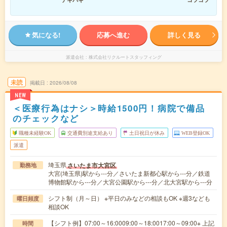
気になる!
応募へ進む
詳しく見る
派遣会社
株式会社リクルートスタッフィング
未読
掲載日
2026/08/08
NEW
＜医療行為はナシ＞時給1500円！病院で備品
のチェックなど
職種未経験OK
交通費別途支給あり
土日祝日が休み
WEB登録OK
派遣
埼玉県
さいたま市大宮区
勤務地
大宮(埼玉県)駅から---分／さいたま新都心駅から---分／鉄道
博物館駅から---分／大宮公園駅から---分／北大宮駅から---分
シフト制（月～日） ※平日のみなどの相談もOK ※週3なども
曜日頻度
相談OK
【シフト例】07:00～16:0009:00～18:0017:00～09:00※ 上記
時間