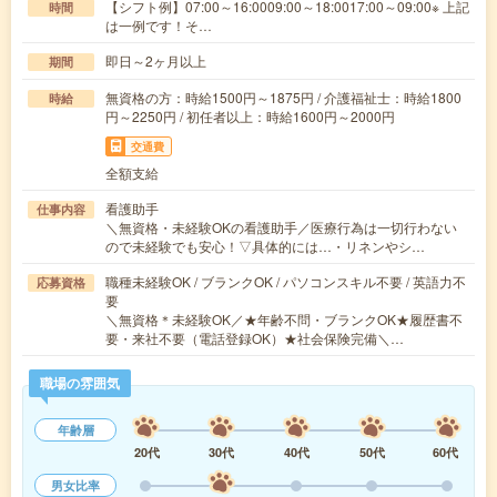
【シフト例】07:00～16:0009:00～18:0017:00～09:00※ 上記
時間
は一例です！そ…
即日～2ヶ月以上
期間
無資格の方：時給1500円～1875円 / 介護福祉士：時給1800
時給
円～2250円 / 初任者以上：時給1600円～2000円
交通費
全額支給
看護助手
仕事内容
＼無資格・未経験OKの看護助手／医療行為は一切行わない
ので未経験でも安心！▽具体的には…・リネンやシ…
職種未経験OK / ブランクOK / パソコンスキル不要 / 英語力不
応募資格
要
＼無資格＊未経験OK／★年齢不問・ブランクOK★履歴書不
要・来社不要（電話登録OK）★社会保険完備＼…
職場の雰囲気
年齢層
20代
30代
40代
50代
60代
男女比率