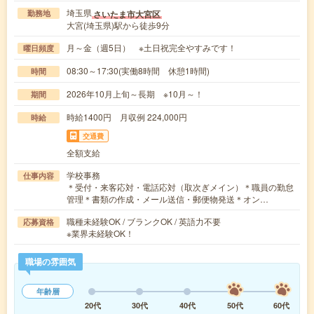
埼玉県
さいたま市大宮区
勤務地
大宮(埼玉県)駅から徒歩9分
月～金（週5日） ※土日祝完全やすみです！
曜日頻度
08:30～17:30(実働8時間 休憩1時間)
時間
2026年10月上旬～長期 ※10月～！
期間
時給1400円 月収例 224,000円
時給
交通費
全額支給
学校事務
仕事内容
＊受付・来客応対・電話応対（取次ぎメイン）＊職員の勤怠
管理＊書類の作成・メール送信・郵便物発送＊オン…
職種未経験OK / ブランクOK / 英語力不要
応募資格
※業界未経験OK！
職場の雰囲気
年齢層
20代
30代
40代
50代
60代