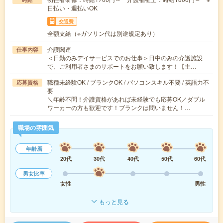
日払い・週払いOK
交通費
全額支給（※ガソリン代は別途規定あり）
介護関連
仕事内容
＜日勤のみデイサービスでのお仕事＞日中のみの介護施設
で、ご利用者さまのサポートをお願い致します！【主…
職種未経験OK / ブランクOK / パソコンスキル不要 / 英語力不
応募資格
要
＼年齢不問！介護資格があれば未経験でも応募OK／ダブル
ワーカーの方も歓迎です！ブランクは問いません！…
職場の雰囲気
年齢層
20代
30代
40代
50代
60代
男女比率
女性
男性
もっと見る