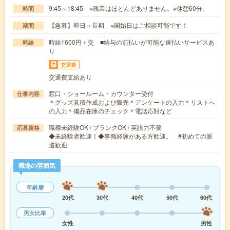
9:45～18:45 ※残業はほとんどありません。※休憩60分。
時間
【急募】即日～長期 ※開始日はご相談可能です！
期間
時給1600円＋交 ■給与の前払いが可能な速払いサービスあ
時給
り
交通費
交通費支給あり
窓口・ショールーム・カウンター受付
仕事内容
＊グッズ見積作成および販売＊アンケートの入力＊リストへ
の入力＊備品在庫のチェック＊電話応対など
職種未経験OK / ブランクOK / 英語力不要
応募資格
◆未経験者歓迎！◆事務経験がある方歓迎。 #初めての派
遣歓迎
職場の雰囲気
年齢層
20代
30代
40代
50代
60代
男女比率
女性
男性