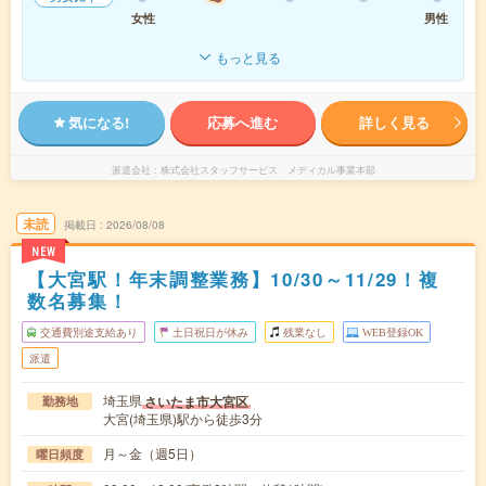
女性
男性
もっと見る
気になる!
応募へ進む
詳しく見る
派遣会社
株式会社スタッフサービス メディカル事業本部
未読
掲載日
2026/08/08
NEW
【大宮駅！年末調整業務】10/30～11/29！複
数名募集！
交通費別途支給あり
土日祝日が休み
残業なし
WEB登録OK
派遣
埼玉県
さいたま市大宮区
勤務地
大宮(埼玉県)駅から徒歩3分
月～金（週5日）
曜日頻度