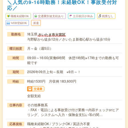
＼人気の9-16時勤務！未経験OK！事故受付対
応／
職種未経験OK
交通費別途支給あり
土日祝日が休み
残業なし
WEB登録OK
派遣
埼玉県
さいたま市大宮区
勤務地
与野駅から徒歩12分／さいたま新都心駅から徒歩10分
月～金（週5日）
曜日頻度
09:00～16:00(実働6時間 休憩1時間)※17時までの勤務も可
時間
能です
2026年09月上旬～長期 ※9月～！
期間
時給1530円 月収例 183,600円
時給
交通費
全額支給
その他事務系
仕事内容
・FAX・電話による事故受け付け業務⇒内容チェックorヒア
リング、システムへ入力・保険金支払い等の関…
職種未経験OK / ブランクOK / 英語力不要
応募資格