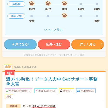
年齢層
20代
30代
40代
50代
60代
男女比率
女性
男性
もっと見る
気になる!
応募へ進む
詳しく見る
派遣会社
株式会社ラブキャリア セントラルオフィス_池袋
未読
掲載日
2026/08/08
NEW
週3×16時迄！データ入力中心のサポート事務
＠大宮
交通費別途支給あり
土日祝日が休み
残業なし
WEB登録OK
派遣
埼玉県
さいたま市大宮区
勤務地