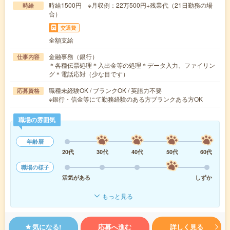
時給1500円 ※月収例：22万500円+残業代（21日勤務の場
時給
合）
交通費
全額支給
金融事務（銀行）
仕事内容
＊各種伝票処理＊入出金等の処理＊データ入力、ファイリン
グ＊電話応対（少な目です）
職種未経験OK / ブランクOK / 英語力不要
応募資格
※銀行・信金等にて勤務経験のある方ブランクある方OK
職場の雰囲気
年齢層
20代
30代
40代
50代
60代
職場の様子
活気がある
しずか
もっと見る
気になる!
応募へ進む
詳しく見る