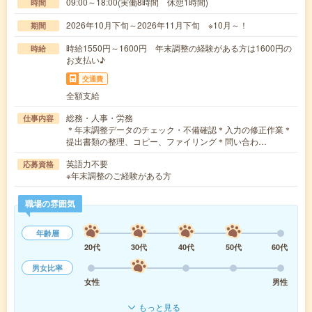
09:00～18:00(実働8時間 休憩1時間)
時間
2026年10月下旬～2026年11月下旬 ※10月～！
期間
時給1550円～1600円 年末調整の経験がある方は1600円の
時給
お支払い♪
交通費
全額支給
総務・人事・労務
仕事内容
＊年末調整データのチェック・不備確認＊入力の修正作業＊
提出書類の整理、コピー、ファイリング＊問い合わ…
英語力不要
応募資格
※年末調整のご経験がある方
職場の雰囲気
年齢層
20代
30代
40代
50代
60代
男女比率
女性
男性
もっと見る