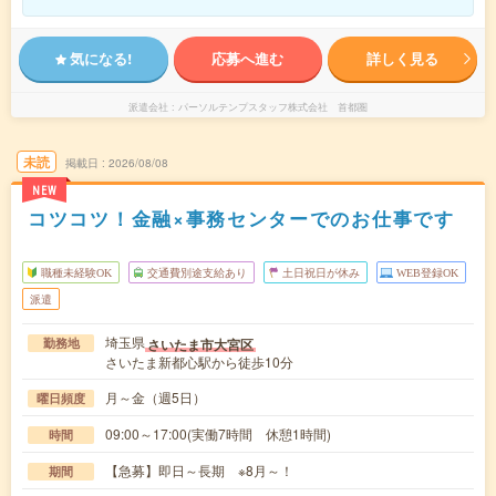
気になる!
応募へ進む
詳しく見る
派遣会社
パーソルテンプスタッフ株式会社 首都圏
未読
掲載日
2026/08/08
NEW
コツコツ！金融×事務センターでのお仕事です
職種未経験OK
交通費別途支給あり
土日祝日が休み
WEB登録OK
派遣
埼玉県
さいたま市大宮区
勤務地
さいたま新都心駅から徒歩10分
月～金（週5日）
曜日頻度
09:00～17:00(実働7時間 休憩1時間)
時間
【急募】即日～長期 ※8月～！
期間