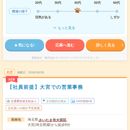
20代
30代
40代
50代
60代
職場の様子
活気がある
しずか
もっと見る
気になる!
応募へ進む
詳しく見る
派遣会社
株式会社マイナビワークス(マイナビスタッフ)
未読
掲載日
2026/08/08
NEW
【社員前提】大宮での営業事務
交通費別途支給あり
土日祝日が休み
WEB登録OK
正社員への紹介予定派遣
埼玉県
さいたま市大宮区
勤務地
大宮(埼玉県)駅から徒歩9分