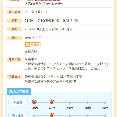
大宮(埼玉県)駅から徒歩9分
月～金（週5日）
曜日頻度
08:30～17:30(実働8時間 休憩1時間)
時間
2026年10月上旬～長期 ※10月～！
期間
時給1400円
時給
交通費
全額支給
学校事務
仕事内容
＊授業休講情報データ入力＊証明書発行＊履修データ取りま
とめ、教員のシフトチェック＊学生窓口対応＊会議…
職種未経験OK / ブランクOK / 英語力不要
応募資格
事務のご経験がある方業界未経験OK
職場の雰囲気
年齢層
20代
30代
40代
50代
60代
男女比率