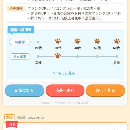
ブランクOK / パソコンスキル不要 / 英語力不要
応募資格
＜無資格OK！＞介護の経験をお持ちの方ブランクOK・年齢
不問！WワークOK10名以上募集中！履歴書不…
職場の雰囲気
年齢層
20代
30代
40代
50代
60代
男女比率
女性
男性
もっと見る
気になる!
応募へ進む
詳しく見る
派遣会社
ケアスタッフィング株式会社
未読
掲載日
2026/08/08
NEW