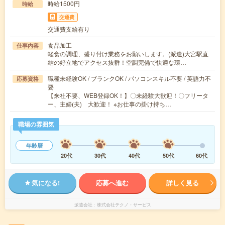
時給1500円
時給
交通費
交通費支給有り
食品加工
仕事内容
軽食の調理、盛り付け業務をお願いします。(派遣)大宮駅直
結の好立地でアクセス抜群！空調完備で快適な環…
職種未経験OK / ブランクOK / パソコンスキル不要 / 英語力不
応募資格
要
【来社不要、WEB登録OK！】〇未経験大歓迎！〇フリータ
ー、主婦(夫) 大歓迎！ ※お仕事の掛け持ち…
職場の雰囲気
年齢層
20代
30代
40代
50代
60代
気になる!
応募へ進む
詳しく見る
派遣会社
株式会社テクノ・サービス