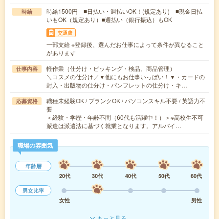
時給1500円 ■日払い・週払いOK！(規定あり) ■現金日払
時給
いもOK（規定あり）■週払い（銀行振込）もOK
交通費
一部支給 ※登録後、選んだお仕事によって条件が異なること
があります
軽作業（仕分け・ピッキング・検品、商品管理）
仕事内容
＼コスメの仕分け／▼他にもお仕事いっぱい！▼・カードの
封入・出版物の仕分け・パンフレットの仕分け・キ…
職種未経験OK / ブランクOK / パソコンスキル不要 / 英語力不
応募資格
要
＜経験・学歴・年齢不問（60代も活躍中！）＞※高校生不可
派遣は派遣法に基づく就業となります。アルバイ…
職場の雰囲気
年齢層
20代
30代
40代
50代
60代
男女比率
女性
男性
もっと見る