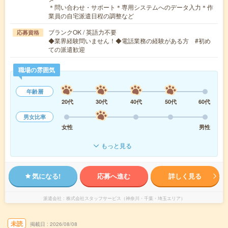
＊問い合わせ・サポート＊専用システムへのデータ入力＊作
業員の自宅派遣日程の調整など
ブランクOK / 英語力不要
応募資格
◆業界経験問いません！◆電話業務の経験がある方 #初め
ての派遣歓迎
職場の雰囲気
年齢層
20代
30代
40代
50代
60代
男女比率
女性
男性
もっと見る
気になる!
応募へ進む
詳しく見る
派遣会社
株式会社スタッフサービス（神奈川・千葉・埼玉エリア）
未読
掲載日
2026/08/08