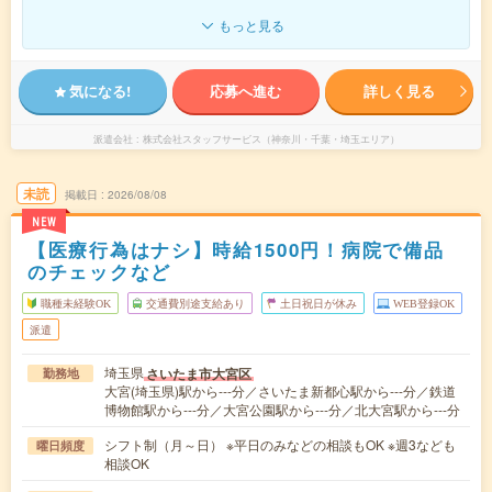
もっと見る
気になる!
応募へ進む
詳しく見る
派遣会社
株式会社スタッフサービス（神奈川・千葉・埼玉エリア）
未読
掲載日
2026/08/08
NEW
【医療行為はナシ】時給1500円！病院で備品
のチェックなど
職種未経験OK
交通費別途支給あり
土日祝日が休み
WEB登録OK
派遣
埼玉県
さいたま市大宮区
勤務地
大宮(埼玉県)駅から---分／さいたま新都心駅から---分／鉄道
博物館駅から---分／大宮公園駅から---分／北大宮駅から---分
シフト制（月～日） ※平日のみなどの相談もOK ※週3なども
曜日頻度
相談OK