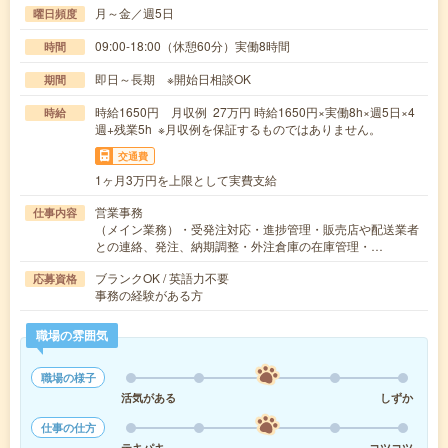
月～金／週5日
曜日頻度
09:00-18:00（休憩60分）実働8時間
時間
即日～長期 ※開始日相談OK
期間
時給1650円 月収例 27万円 時給1650円×実働8h×週5日×4
時給
週+残業5h ※月収例を保証するものではありません。
交通費
1ヶ月3万円を上限として実費支給
営業事務
仕事内容
（メイン業務）・受発注対応・進捗管理・販売店や配送業者
との連絡、発注、納期調整・外注倉庫の在庫管理・…
ブランクOK / 英語力不要
応募資格
事務の経験がある方
職場の雰囲気
職場の様子
活気がある
しずか
仕事の仕方
テキパキ
コツコツ