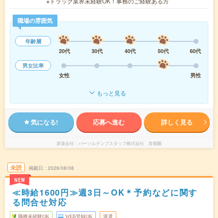
※トラック業界未経験OK！事務のご経験ある方
職場の雰囲気
年齢層
20代
30代
40代
50代
60代
男女比率
女性
男性
もっと見る
気になる!
応募へ進む
詳しく見る
派遣会社
パーソルテンプスタッフ株式会社 首都圏
未読
掲載日
2026/08/08
NEW
≪時給1600円≫週3日～OK＊予約などに関す
る問合せ対応
職種未経験OK
WEB登録OK
派遣