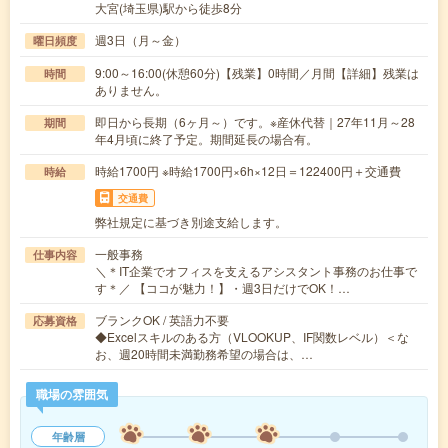
大宮(埼玉県)駅から徒歩8分
週3日（月～金）
曜日頻度
9:00～16:00(休憩60分)【残業】0時間／月間【詳細】残業は
時間
ありません。
即日から長期（6ヶ月～）です。※産休代替｜27年11月～28
期間
年4月頃に終了予定。期間延長の場合有。
時給1700円 ※時給1700円×6h×12日＝122400円＋交通費
時給
交通費
弊社規定に基づき別途支給します。
一般事務
仕事内容
＼＊IT企業でオフィスを支えるアシスタント事務のお仕事で
す＊／ 【ココが魅力！】・週3日だけでOK！…
ブランクOK / 英語力不要
応募資格
◆Excelスキルのある方（VLOOKUP、IF関数レベル）＜な
お、週20時間未満勤務希望の場合は、…
職場の雰囲気
年齢層