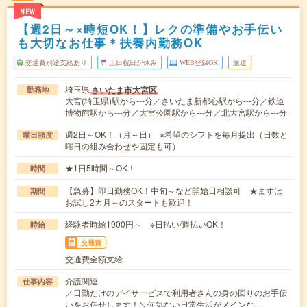
NEW
【週2日～×時短OK！】レクの準備やお手伝い
も大切なお仕事＊扶養内勤務OK
交通費別途支給あり
土日祝日が休み
WEB登録OK
派遣
埼玉県
さいたま市大宮区
勤務地
大宮(埼玉県)駅から---分／さいたま新都心駅から---分／鉄道
博物館駅から---分／大宮公園駅から---分／北大宮駅から---分
週2日～OK！（月～日） ※希望のシフトを毎月提出（日数と
曜日頻度
曜日の組み合わせや固定も可）
★1日5時間～OK！
時間
【急募】即日勤務OK！中旬～など開始日相談可 ★まずは
期間
お試し2カ月～のスタートも歓迎！
経験者時給1900円～ ※日払い/週払いOK！
時給
交通費
交通費全額支給
介護関連
仕事内容
／日勤だけのデイサービスで利用者さんの身の回りのお手伝
いをお任せします！＼何気ない日常生活がメインな…