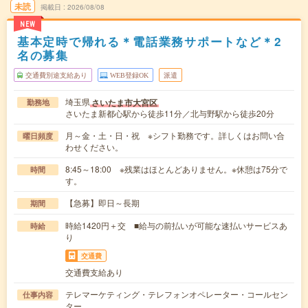
未読
掲載日
2026/08/08
NEW
基本定時で帰れる＊電話業務サポートなど＊2
名の募集
交通費別途支給あり
WEB登録OK
派遣
埼玉県
さいたま市大宮区
勤務地
さいたま新都心駅から徒歩11分／北与野駅から徒歩20分
月～金・土・日・祝 ※シフト勤務です。詳しくはお問い合
曜日頻度
わせください。
8:45～18:00 ※残業はほとんどありません。※休憩は75分で
時間
す。
【急募】即日～長期
期間
時給1420円＋交 ■給与の前払いが可能な速払いサービスあ
時給
り
交通費
交通費支給あり
テレマーケティング・テレフォンオペレーター・コールセン
仕事内容
ター