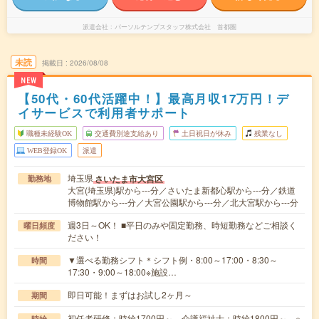
派遣会社
パーソルテンプスタッフ株式会社 首都圏
未読
掲載日
2026/08/08
NEW
【50代・60代活躍中！】最高月収17万円！デ
イサービスで利用者サポート
職種未経験OK
交通費別途支給あり
土日祝日が休み
残業なし
WEB登録OK
派遣
埼玉県
さいたま市大宮区
勤務地
大宮(埼玉県)駅から---分／さいたま新都心駅から---分／鉄道
博物館駅から---分／大宮公園駅から---分／北大宮駅から---分
週3日～OK！ ■平日のみや固定勤務、時短勤務などご相談く
曜日頻度
ださい！
▼選べる勤務シフト＊シフト例・8:00～17:00・8:30～
時間
17:30・9:00～18:00※施設…
即日可能！まずはお試し2ヶ月～
期間
初任者研修：時給1700円～ 介護福祉士：時給1800円～ ※
時給