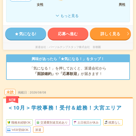
女性
男性
もっと見る
気になる!
応募へ進む
詳しく見る
派遣会社
パーソルテンプスタッフ株式会社 首都圏
興味があったら「★気になる！」をタップ！
「気になる！」を押しておくと、派遣会社から
「面談確約」
や
「応募歓迎」
が届きます！
未読
掲載日
2026/08/08
NEW
＜10月＞学校事務！受付＆総務！大宮エリア
職種未経験OK
交通費別途支給あり
土日祝日が休み
残業なし
WEB登録OK
派遣