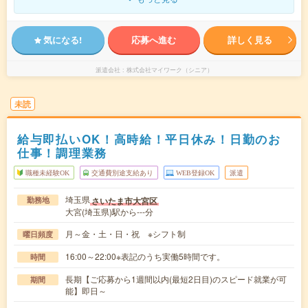
気になる!
応募へ進む
詳しく見る
派遣会社
株式会社マイワーク（シニア）
未読
給与即払いOK！高時給！平日休み！日勤のお
仕事！調理業務
職種未経験OK
交通費別途支給あり
WEB登録OK
派遣
埼玉県
さいたま市大宮区
勤務地
大宮(埼玉県)駅から---分
月～金・土・日・祝 ※シフト制
曜日頻度
16:00～22:00※表記のうち実働5時間です。
時間
長期【ご応募から1週間以内(最短2日目)のスピード就業が可
期間
能】即日～