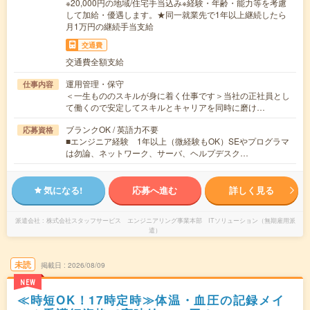
※20,000円の地域/住宅手当込み※経験・年齢・能力等を考慮
して加給・優遇します。★同一就業先で1年以上継続したら
月1万円の継続手当支給
交通費
交通費全額支給
運用管理・保守
仕事内容
＜一生もののスキルが身に着く仕事です＞当社の正社員とし
て働くので安定してスキルとキャリアを同時に磨け…
ブランクOK / 英語力不要
応募資格
■エンジニア経験 1年以上（微経験もOK）SEやプログラマ
は勿論、ネットワーク、サーバ、ヘルプデスク…
気になる!
応募へ進む
詳しく見る
派遣会社
株式会社スタッフサービス エンジニアリング事業本部 ITソリューション（無期雇用派
遣）
未読
掲載日
2026/08/09
NEW
≪時短OK！17時定時≫体温・血圧の記録メイ