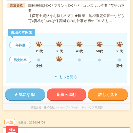
職種未経験OK / ブランクOK / パソコンスキル不要 / 英語力不
応募資格
要
【保育士資格をお持ちの方】★国家・地域限定保育士なども
可※資格があれば保育園でのお仕事が初めての方も…
職場の雰囲気
年齢層
20代
30代
40代
50代
60代
男女比率
女性
男性
もっと見る
気になる!
応募へ進む
詳しく見る
派遣会社
株式会社ウィルオブ・ワーク キッズケア事業部
未読
掲載日
2026/08/09
NEW