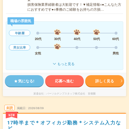
損害保険業界経験者は大歓迎です！▼補足情報○●こんなた方
におすすめです●○事務のご経験をお持ちの方損…
職場の雰囲気
年齢層
20代
30代
40代
50代
60代
男女比率
女性
男性
もっと見る
気になる!
応募へ進む
詳しく見る
派遣会社
パーソルテンプスタッフ株式会社 首都圏
未読
掲載日
2026/08/09
NEW
17時半まで＊オフィカジ勤務＊システム入力な
ど