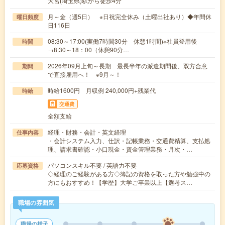
大宮(埼玉県)駅から徒歩4分
月～金（週5日） ※日祝完全休み（土曜出社あり）◆年間休
曜日頻度
日116日
08:30～17:00(実働7時間30分 休憩1時間)※社員登用後
時間
→8:30～18：00（休憩90分…
2026年09月上旬～長期 最長半年の派遣期間後、双方合意
期間
で直接雇用へ！ ※9月～！
時給1600円 月収例 240,000円+残業代
時給
交通費
全額支給
経理・財務・会計・英文経理
仕事内容
・会計システム入力、仕訳・記帳業務・交通費精算、支払処
理、請求書確認・小口現金・資金管理業務・月次・…
パソコンスキル不要 / 英語力不要
応募資格
◇経理のご経験がある方◇簿記の資格を取った方や勉強中の
方にもおすすめ！【学歴】大学ご卒業以上【選考ス…
職場の雰囲気
職場の様子