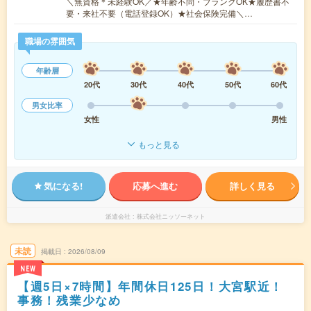
＼無資格＊未経験OK／★年齢不問・ブランクOK★履歴書不
要・来社不要（電話登録OK）★社会保険完備＼…
職場の雰囲気
年齢層
20代
30代
40代
50代
60代
男女比率
女性
男性
もっと見る
気になる!
応募へ進む
詳しく見る
派遣会社
株式会社ニッソーネット
未読
掲載日
2026/08/09
NEW
【週5日×7時間】年間休日125日！大宮駅近！
事務！残業少なめ