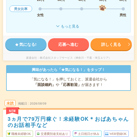
男女比率
女性
男性
もっと見る
気になる!
応募へ進む
詳しく見る
派遣会社
株式会社スタッフサービス（神奈川・千葉・埼玉エリア）
興味があったら「★気になる！」をタップ！
「気になる！」を押しておくと、派遣会社から
「面談確約」
や
「応募歓迎」
が届きます！
未読
掲載日
2026/08/09
NEW
3ヵ月で79万円稼ぐ！未経験OK＊おばあちゃん
のお話相手など
職種未経験OK
交通費別途支給あり
土日祝日が休み
WEB登録OK