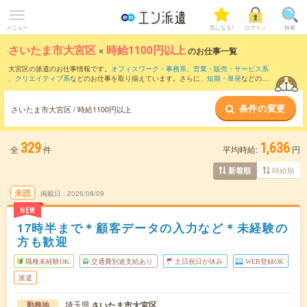
メニュー
気になる!
ログイン
検索
さいたま市大宮区
×
時給1100円以上
のお仕事一覧
大宮区の派遣のお仕事情報です。
オフィスワーク・事務系
、
営業・販売・サービス系
、
クリエイティブ系
などのお仕事を取り揃えています。さらに、
短期
・
単発
などの期
間や、
職種未経験OK
などのこだわり条件で絞り込んでいただけます。
条件の変更
時給
1150円以上
・
1800円以上
の求人はこちら
さいたま市大宮区 / 時給1100円以上
当サイトでは法令を遵守し、最低賃金以上の求人のみを掲載しています。
329
1,636
全
件
平均時給:
円
時給順
新着順
未読
掲載日
2026/08/09
NEW
17時半まで＊顧客データの入力など＊未経験の
方も歓迎
職種未経験OK
交通費別途支給あり
土日祝日が休み
WEB登録OK
派遣
埼玉県
さいたま市大宮区
勤務地