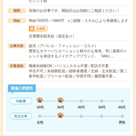
たシフト制
長期のお仕事です。開始日はお気軽にご相談ください！
期間
時給1550円～1680円 ※ご経験・スキルにより考慮致します
時給
交通費
交通費全額支給（規定あり）
販売（アパレル・ファッション・コスメ）
仕事内容
豊富なカラーバリエーションと鮮やかな発色、常に最新のト
レンドを発信するメイクアップブランド。「MAC…
職種未経験OK / パソコンスキル不要 / 英語力不要
応募資格
学生不可／未経験歓迎／経験者優遇／主婦・主夫歓迎／第二
新卒歓迎／フリーター歓迎／学歴不問／履歴書不要…
職場の雰囲気
年齢層
20代
30代
40代
50代
60代
男女比率
女性
男性