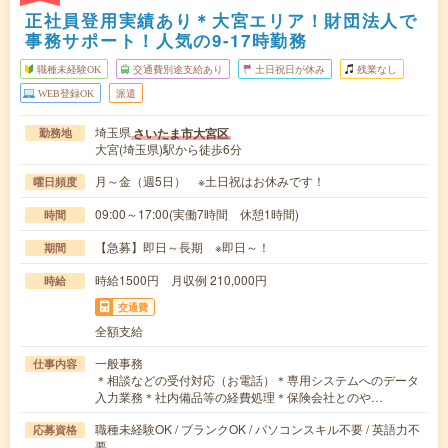
正社員登用実績あり＊大宮エリア！財団法人で
事務サポート！人気の9-17時勤務
職種未経験OK
交通費別途支給あり
土日祝日が休み
残業なし
WEB登録OK
派遣
埼玉県
さいたま市大宮区
勤務地
大宮(埼玉県)駅から徒歩6分
月～金（週5日） ※土日祝はお休みです！
曜日頻度
09:00～17:00(実働7時間 休憩1時間)
時間
【急募】即日～長期 ※即日～！
期間
時給1500円 月収例 210,000円
時給
交通費
全額支給
一般事務
仕事内容
＊相談などの受付対応（お電話）＊専用システムへのデータ
入力業務＊社内備品等の経費処理＊保険会社とのや…
職種未経験OK / ブランクOK / パソコンスキル不要 / 英語力不
応募資格
要