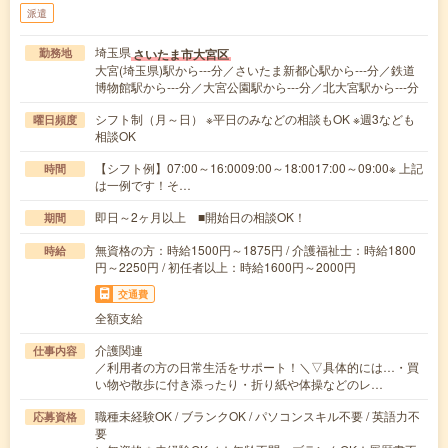
派遣
埼玉県
さいたま市大宮区
勤務地
大宮(埼玉県)駅から---分／さいたま新都心駅から---分／鉄道
博物館駅から---分／大宮公園駅から---分／北大宮駅から---分
シフト制（月～日） ※平日のみなどの相談もOK ※週3なども
曜日頻度
相談OK
【シフト例】07:00～16:0009:00～18:0017:00～09:00※ 上記
時間
は一例です！そ…
即日～2ヶ月以上 ■開始日の相談OK！
期間
無資格の方：時給1500円～1875円 / 介護福祉士：時給1800
時給
円～2250円 / 初任者以上：時給1600円～2000円
交通費
全額支給
介護関連
仕事内容
／利用者の方の日常生活をサポート！＼▽具体的には…・買
い物や散歩に付き添ったり・折り紙や体操などのレ…
職種未経験OK / ブランクOK / パソコンスキル不要 / 英語力不
応募資格
要