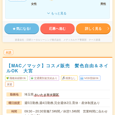
女性
男性
もっと見る
気になる!
応募へ進む
詳しく見る
派遣会社
日研トータルソーシング株式会社 メディカルケア事業部 ナース派遣
未読
【MAC／マック】コスメ販売 髪色自由＆ネイ
ルOK 大宮
職種未経験OK
交通費別途支給あり
残業なし
WEB登録OK
派遣
埼玉県
さいたま市大宮区
勤務地
週5日勤務,週4日勤務,完全週休2日,育休・産休制度あり
曜日頻度
09:30～20:30実働7.5時間／休憩1.5時間 営業時間に合わせ
時間