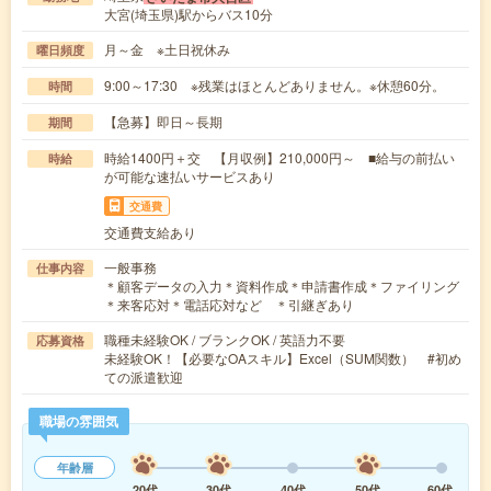
大宮(埼玉県)駅からバス10分
月～金 ※土日祝休み
曜日頻度
9:00～17:30 ※残業はほとんどありません。※休憩60分。
時間
【急募】即日～長期
期間
時給1400円＋交 【月収例】210,000円～ ■給与の前払い
時給
が可能な速払いサービスあり
交通費
交通費支給あり
一般事務
仕事内容
＊顧客データの入力＊資料作成＊申請書作成＊ファイリング
＊来客応対＊電話応対など ＊引継ぎあり
職種未経験OK / ブランクOK / 英語力不要
応募資格
未経験OK！【必要なOAスキル】Excel（SUM関数） #初め
ての派遣歓迎
職場の雰囲気
年齢層
20代
30代
40代
50代
60代