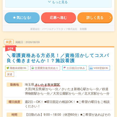
もっと見る
気になる!
応募へ進む
詳しく見る
派遣会社
パーソルテンプスタッフ株式会社 首都圏
未読
掲載日
2026/08/09
NEW
＼看護資格ある方必見！／資格活かしてコスパ
良く働きませんか！？施設看護
職種未経験OK
交通費別途支給あり
土日祝日が休み
WEB登録OK
派遣
埼玉県
さいたま市大宮区
勤務地
大宮(埼玉県)駅から---分／さいたま新都心駅から---分／鉄道
博物館駅から---分／大宮公園駅から---分／北大宮駅から---分
週2日～OK！ ■曜日固定の相談OK！ ■ご希望の曜日をご相談
曜日頻度
ください！
【日勤のみ】9:00～18:00（休憩60分）■ご希望があればその
時間