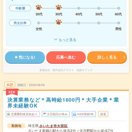
年齢層
20代
30代
40代
50代
60代
男女比率
女性
男性
もっと見る
気になる!
応募へ進む
詳しく見る
派遣会社
株式会社グラスト 池袋オフィス
未読
掲載日
2026/08/09
NEW
決算業務など＊高時給1600円＊大手企業＊業
界未経験OK
交通費別途支給あり
土日祝日が休み
WEB登録OK
派遣
埼玉県
さいたま市大宮区
勤務地
さいたま新都心駅から徒歩2分／北与野駅から徒歩7分