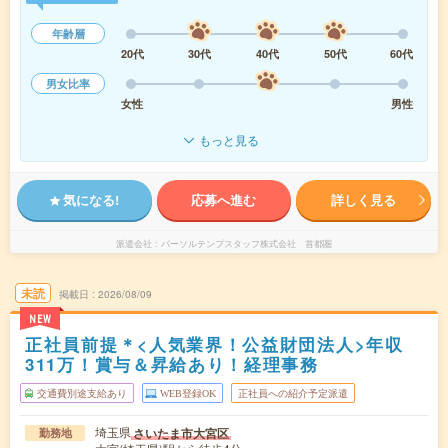
年齢層
20代
30代
40代
50代
60代
男女比率
女性
男性
もっと見る
気になる!
応募へ進む
詳しく見る
派遣会社
パーソルテンプスタッフ株式会社 首都圏
未読
掲載日
2026/08/09
NEW
正社員前提＊<人気業界！公益財団法人>年収
311万！賞与＆昇給あり！経理事務
交通費別途支給あり
WEB登録OK
正社員への紹介予定派遣
埼玉県
さいたま市大宮区
勤務地