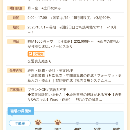
月～金 ※土日祝休み
曜日頻度
9:00～17:00 ※残業は月5～15時間程度。※休憩60分。
時間
2026/10/01～長期 ※開始日はご相談可能です！ ※10月
期間
～！
時給1600円＋交 【月収例】232,000円～ ■給与の前払い
時給
が可能な速払いサービスあり
交通費
交通費支給あり
経理・財務・会計・英文経理
仕事内容
＊決算業務（月次収支・年間決算書の作成＊フォーマット更
新入力・修正）｜契約書作成（社内専用システム入…
ブランクOK / 英語力不要
応募資格
◆業界経験問いません！◆経理事務の経験がある方◆【必要
なOAスキル】Word（作表） #初めての派遣…
職場の雰囲気
年齢層
20代
30代
40代
50代
60代