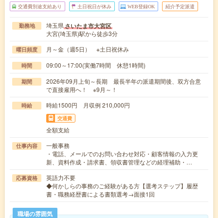
交通費別途支給あり
土日祝日が休み
WEB登録OK
紹介予定派遣
埼玉県
さいたま市大宮区
勤務地
大宮(埼玉県)駅から徒歩3分
月～金（週5日） ※土日祝休み
曜日頻度
09:00～17:00(実働7時間 休憩1時間)
時間
2026年09月上旬～長期 最長半年の派遣期間後、双方合意
期間
で直接雇用へ！ ※9月～！
時給1500円 月収例 210,000円
時給
交通費
全額支給
一般事務
仕事内容
・電話、メールでのお問い合わせ対応・顧客情報の入力更
新、資料作成・請求書、領収書管理などの経理補助・…
英語力不要
応募資格
◆何かしらの事務のご経験がある方【選考ステップ】履歴
書・職務経歴書による書類選考→面接1回
職場の雰囲気