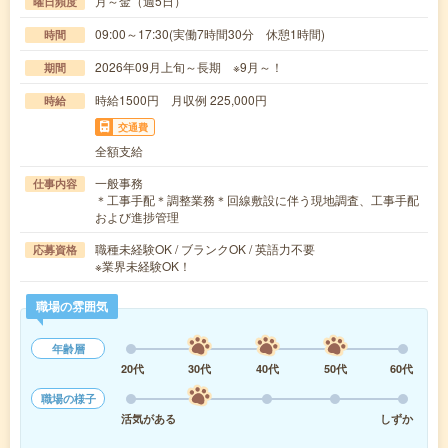
月～金（週5日）
曜日頻度
09:00～17:30(実働7時間30分 休憩1時間)
時間
2026年09月上旬～長期 ※9月～！
期間
時給1500円 月収例 225,000円
時給
交通費
全額支給
一般事務
仕事内容
＊工事手配＊調整業務＊回線敷設に伴う現地調査、工事手配
および進捗管理
職種未経験OK / ブランクOK / 英語力不要
応募資格
※業界未経験OK！
職場の雰囲気
年齢層
20代
30代
40代
50代
60代
職場の様子
活気がある
しずか