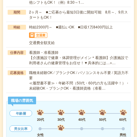
他シフトもOK！（例）8:30～1…
2ヶ月～ ■ご応募から最短3日後に開始可能 8月～、9月ス
期間
タートもOK！
時給2300円～ ■週払いOK ■日収1万8400円以上
時給
交通費
交通費全額支給
看護師・准看護師
仕事内容
【介護施設で健康・体調管理がメイン＊看護師】介護施設で
利用者さんの健康管理をお任せ！▼具体的には…○…
職種未経験OK / ブランクOK / パソコンスキル不要 / 英語力不
応募資格
要
≪履歴書不要≫・年齢不問（50代・60代の方も活躍中！）・
未経験OK・ブランクOK・看護師資格（准看…
職場の雰囲気
年齢層
20代
30代
40代
50代
60代
男女比率
女性
男性