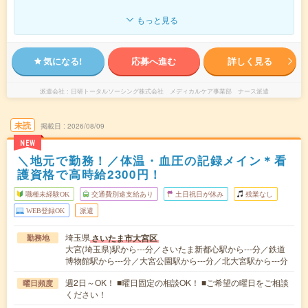
もっと見る
気になる!
応募へ進む
詳しく見る
派遣会社
日研トータルソーシング株式会社 メディカルケア事業部 ナース派遣
未読
掲載日
2026/08/09
NEW
＼地元で勤務！／体温・血圧の記録メイン＊看
護資格で高時給2300円！
職種未経験OK
交通費別途支給あり
土日祝日が休み
残業なし
WEB登録OK
派遣
埼玉県
さいたま市大宮区
勤務地
大宮(埼玉県)駅から---分／さいたま新都心駅から---分／鉄道
博物館駅から---分／大宮公園駅から---分／北大宮駅から---分
週2日～OK！ ■曜日固定の相談OK！ ■ご希望の曜日をご相談
曜日頻度
ください！