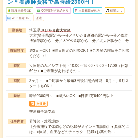
ン＊看護師資格で高時給2300円！
職種未経験OK
交通費別途支給あり
土日祝日が休み
残業なし
WEB登録OK
派遣
埼玉県
さいたま市大宮区
勤務地
大宮(埼玉県)駅から---分／さいたま新都心駅から---分／鉄道
博物館駅から---分／大宮公園駅から---分／北大宮駅から---分
週3日～OK！ ■曜日固定の相談OK！ ■ご希望の曜日をご相談
曜日頻度
ください！
＼日勤のみ／シフト例・10:00～15:00・9:00～17:00（休憩
時間
60分）■ご希望があればその…
2ヶ月～ ■ご応募から最短3日後に開始可能 8月～、9月ス
期間
タートもOK！
時給2300円～ ■週払いOK ■日収1万8400円以上
時給
交通費
交通費全額支給
看護師・准看護師
仕事内容
【介護施設で体調などの記録がメイン＊看護師】▼具体的に
は…○体温、血圧などのチェック・記録○お薬の飲…