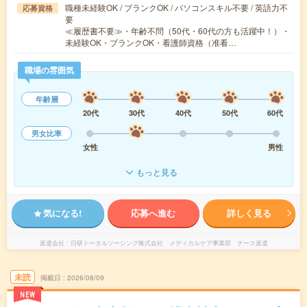
職種未経験OK / ブランクOK / パソコンスキル不要 / 英語力不
応募資格
要
≪履歴書不要≫・年齢不問（50代・60代の方も活躍中！）・
未経験OK・ブランクOK・看護師資格（准看…
職場の雰囲気
年齢層
20代
30代
40代
50代
60代
男女比率
女性
男性
もっと見る
気になる!
応募へ進む
詳しく見る
派遣会社
日研トータルソーシング株式会社 メディカルケア事業部 ナース派遣
未読
掲載日
2026/08/09
NEW