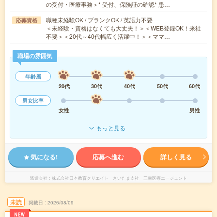
の受付・医療事務＞* 受付、保険証の確認* 患…
職種未経験OK / ブランクOK / 英語力不要
応募資格
＜未経験・資格はなくても大丈夫！＞＜WEB登録OK！来社
不要＞＜20代～40代幅広く活躍中！＞＜ママ…
職場の雰囲気
年齢層
20代
30代
40代
50代
60代
男女比率
女性
男性
もっと見る
気になる!
応募へ進む
詳しく見る
派遣会社
株式会社日本教育クリエイト さいたま支社 三幸医療エージェント
未読
掲載日
2026/08/09
NEW