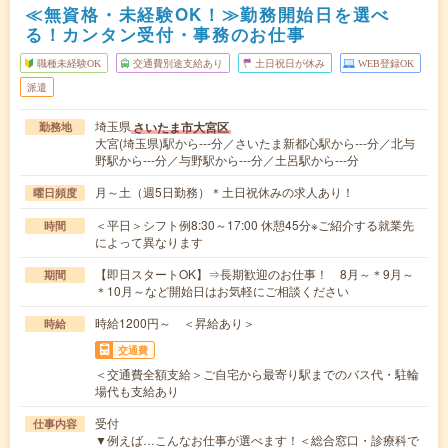
≪無資格・未経験OK！≫勤務開始日を選べ
る！カンタン受付・事務のお仕事
職種未経験OK
交通費別途支給あり
土日祝日が休み
WEB登録OK
派遣
埼玉県
さいたま市大宮区
勤務地
大宮(埼玉県)駅から---分／さいたま新都心駅から---分／北与
野駅から---分／与野駅から---分／土呂駅から---分
月～土（週5日勤務）＊土日祝休みの求人あり！
曜日頻度
＜平日＞シフト例8:30～17:00 休憩45分※ご紹介する就業先
時間
によって異なります
【即日スタートOK】⇒長期歓迎のお仕事！ 8月～＊9月～
期間
＊10月～など開始日はお気軽にご相談ください
時給1200円～ ＜昇給あり＞
時給
交通費
＜交通費全額支給＞ご自宅から最寄り駅までのバス代・駐輪
場代も支給あり
受付
仕事内容
▼例えば…こんなお仕事が選べます！＜総合窓口・診療科で