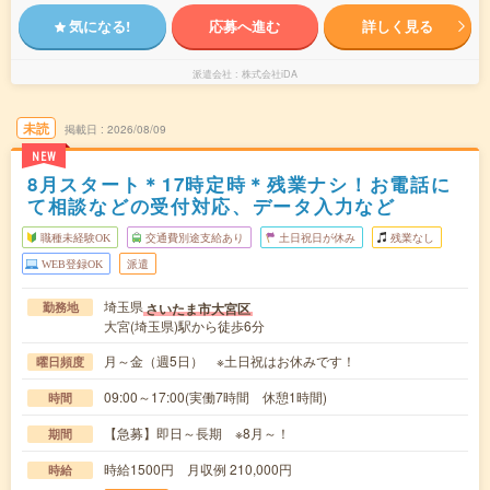
気になる!
応募へ進む
詳しく見る
派遣会社
株式会社iDA
未読
掲載日
2026/08/09
NEW
8月スタート＊17時定時＊残業ナシ！お電話に
て相談などの受付対応、データ入力など
職種未経験OK
交通費別途支給あり
土日祝日が休み
残業なし
WEB登録OK
派遣
埼玉県
さいたま市大宮区
勤務地
大宮(埼玉県)駅から徒歩6分
月～金（週5日） ※土日祝はお休みです！
曜日頻度
09:00～17:00(実働7時間 休憩1時間)
時間
【急募】即日～長期 ※8月～！
期間
時給1500円 月収例 210,000円
時給