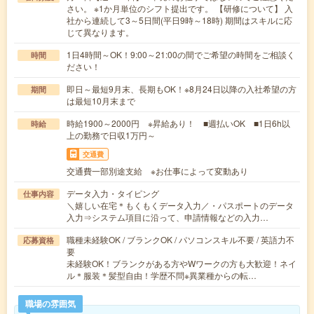
さい。 ※1か月単位のシフト提出です。 【研修について】 入
社から連続して3～5日間(平日9時～18時) 期間はスキルに応
じて異なります。
1日4時間～OK！9:00～21:00の間でご希望の時間をご相談く
時間
ださい！
即日～最短9月末、長期もOK！※8月24日以降の入社希望の方
期間
は最短10月末まで
時給1900～2000円 ※昇給あり！ ■週払いOK ■1日6h以
時給
上の勤務で日収1万円～
交通費
交通費一部別途支給 ※お仕事によって変動あり
データ入力・タイピング
仕事内容
＼嬉しい在宅＊もくもくデータ入力／・パスポートのデータ
入力⇒システム項目に沿って、申請情報などの入力…
職種未経験OK / ブランクOK / パソコンスキル不要 / 英語力不
応募資格
要
未経験OK！ブランクがある方やWワークの方も大歓迎！ネイ
ル＊服装＊髪型自由！学歴不問※異業種からの転…
職場の雰囲気