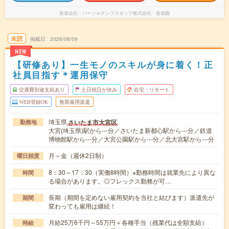
派遣会社
パーソルテンプスタッフ株式会社 首都圏
未読
掲載日
2026/08/09
NEW
【研修あり】一生モノのスキルが身に着く！正
社員目指す＊運用保守
交通費別途支給あり
土日祝日が休み
在宅・リモート
WEB登録OK
無期雇用派遣
埼玉県
さいたま市大宮区
勤務地
大宮(埼玉県)駅から---分／さいたま新都心駅から---分／鉄道
博物館駅から---分／大宮公園駅から---分／北大宮駅から---分
月～金（週休2日制）
曜日頻度
8：30～17：30（実働8時間）※勤務時間は就業先により異な
時間
る場合があります。◎フレックス勤務が可…
長期（期間を定めない雇用契約を当社と結びます）派遣先が
期間
変わっても雇用は継続！
月給25万6千円～55万円＋各種手当（残業代は全額支給）
時給