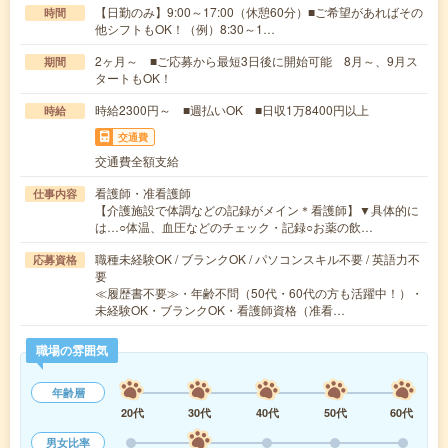
【日勤のみ】9:00～17:00（休憩60分）■ご希望があればその
時間
他シフトもOK！（例）8:30～1…
2ヶ月～ ■ご応募から最短3日後に開始可能 8月～、9月ス
期間
タートもOK！
時給2300円～ ■週払いOK ■日収1万8400円以上
時給
交通費
交通費全額支給
看護師・准看護師
仕事内容
【介護施設で体調などの記録がメイン＊看護師】▼具体的に
は…○体温、血圧などのチェック・記録○お薬の飲…
職種未経験OK / ブランクOK / パソコンスキル不要 / 英語力不
応募資格
要
≪履歴書不要≫・年齢不問（50代・60代の方も活躍中！）・
未経験OK・ブランクOK・看護師資格（准看…
職場の雰囲気
年齢層
20代
30代
40代
50代
60代
男女比率