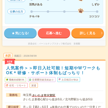
活気がある
しずか
仕事の仕方
テキパキ
コツコツ
気になる!
応募へ進む
詳しく見る
派遣会社
パーソルテンプスタッフ株式会社 首都圏
未読
掲載日
2026/08/09
NEW
人気案件＞＞即日入社可能！短期やWワークも
OK＊研修・サポート体制もばっちり！
職種未経験OK
交通費別途支給あり
土日祝日が休み
在宅・リモート
派遣
埼玉県
さいたま市大宮区
勤務地
さいたま新都心駅から徒歩5分／北与野駅から徒歩5分
月～日【週2～5日】 ※単発のお仕事ではないのでご注意くだ
曜日頻度