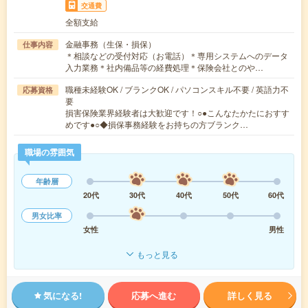
交通費
全額支給
金融事務（生保・損保）
仕事内容
＊相談などの受付対応（お電話）＊専用システムへのデータ
入力業務＊社内備品等の経費処理＊保険会社とのや…
職種未経験OK / ブランクOK / パソコンスキル不要 / 英語力不
応募資格
要
損害保険業界経験者は大歓迎です！○●こんなたかたにおすす
めです●○◆損保事務経験をお持ちの方ブランク…
職場の雰囲気
年齢層
20代
30代
40代
50代
60代
男女比率
女性
男性
もっと見る
気になる!
応募へ進む
詳しく見る