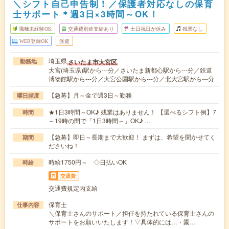
＼シフト自己申告制！／保護者対応なしの保育
士サポート＊週3日×3時間～OK！
職種未経験OK
交通費別途支給あり
土日祝日が休み
残業なし
WEB登録OK
派遣
埼玉県
さいたま市大宮区
勤務地
大宮(埼玉県)駅から---分／さいたま新都心駅から---分／鉄道
博物館駅から---分／大宮公園駅から---分／北大宮駅から---分
【急募】月～金で週3日～勤務
曜日頻度
★1日3時間～OK♪ 残業はありません！ 【選べるシフト例】7
時間
～19時の間で「1日3時間～」OK♪ …
【急募】即日～長期まで大歓迎！ まずは、希望を聞かせてく
期間
ださいね！
時給1750円～ ◇日払いOK
時給
交通費
交通費規定内支給
保育士
仕事内容
＼保育士さんのサポート／担任を持たれている保育士さんの
サポートをお願いいたします！▽具体的には…・園…