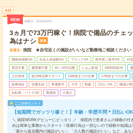
未読
NEW
掲載日
2026/08/05
3ヵ月で73万円稼ぐ！病院で備品のチェ
為はナシ
派遣
病院 ★自宅近くの施設がいいなど勤務地ご相談ください
派遣先
職種未経験OK
社会人未経験OK
ブランクOK
既卒第二新卒OK
10
英語不要
履歴書不要
40～50代活躍
しゅふ歓迎
WEB登録OK
週
土日祝休
朝10時以降スタート
16時前までの仕事
17時前までの仕事
医療福祉
交費支給
車通勤可
大手
制服
日払いOK
職場が禁
自転車・バイクOK
看護師
介護士
ここがポイント！
【短期間でガッツリ稼ぐ！】年齢・学歴不問＊日払いOK
＼ 病院WORKデビューにピッタリ ／ 病院内で患者さんの移動の
めは簡単な業務からスタート！医療行為は一切ないので経験や知識は
「家から徒歩圏内の施設がいい」「少人数の施設がいい」など、あな