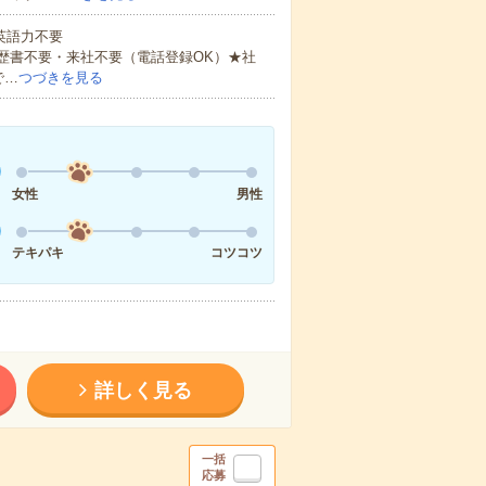
 英語力不要
歴書不要・来社不要（電話登録OK）★社
で…
つづきを見る
女性
男性
テキパキ
コツコツ
詳しく見る
一括
応募