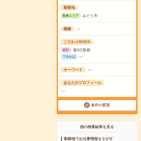
勤務地
みどり市
勤務エリア
職種
---
こだわりINDEX
週4日勤務
絶対
---
できれば
キーワード
---
あなたのプロフィール
---
条件の変更
他の検索結果を見る
勤務地でお仕事情報をさがす