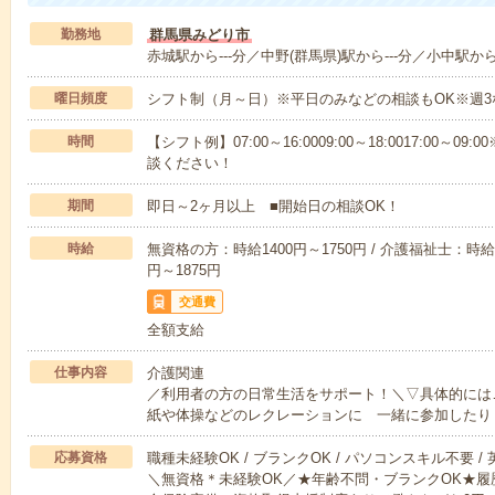
勤務地
群馬県みどり市
赤城駅から---分／中野(群馬県)駅から---分／小中駅から-
曜日頻度
シフト制（月～日）※平日のみなどの相談もOK※週3
時間
【シフト例】07:00～16:0009:00～18:0017:00
談ください！
期間
即日～2ヶ月以上 ■開始日の相談OK！
時給
無資格の方：時給1400円～1750円 / 介護福祉士：時給1
円～1875円
交通費
全額支給
仕事内容
介護関連
／利用者の方の日常生活をサポート！＼▽具体的には
紙や体操などのレクレーションに 一緒に参加したり
応募資格
職種未経験OK / ブランクOK / パソコンスキル不要 /
＼無資格＊未経験OK／★年齢不問・ブランクOK★履