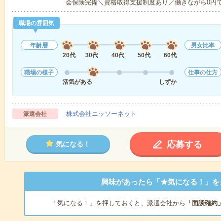
会保険完備＼資格取得支援制度あり／働きながら0円
職場の雰囲気
年齢層
男女比率
20代
30代
40代
50代
60代
職場の様子
仕事の仕方
活気がある
しずか
株式会社ニッソーネット
派遣会社
応募する
気になる！
興味があったら「★気になる！」を
「気になる！」を押しておくと、派遣会社から
「面談確約