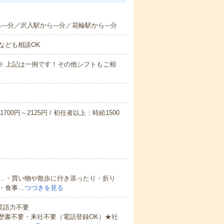
--分／沢入駅から---分／花輪駅から---分
なども相談OK
～09:00※ 上記は一例です！その他シフトもご相
700円～2125円 / 初任者以上：時給1500
…・買い物や散歩に付き添ったり・折り
・食事…
つづきを見る
 英語力不要
歴書不要・来社不要（電話登録OK）★社