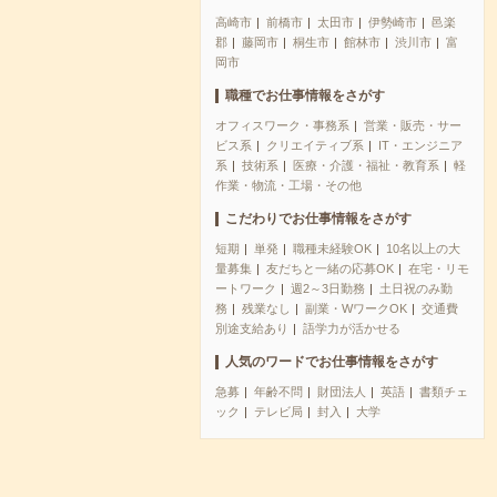
高崎市
前橋市
太田市
伊勢崎市
邑楽
郡
藤岡市
桐生市
館林市
渋川市
富
岡市
職種でお仕事情報をさがす
オフィスワーク・事務系
営業・販売・サー
ビス系
クリエイティブ系
IT・エンジニア
系
技術系
医療・介護・福祉・教育系
軽
作業・物流・工場・その他
こだわりでお仕事情報をさがす
短期
単発
職種未経験OK
10名以上の大
量募集
友だちと一緒の応募OK
在宅・リモ
ートワーク
週2～3日勤務
土日祝のみ勤
務
残業なし
副業・WワークOK
交通費
別途支給あり
語学力が活かせる
人気のワードでお仕事情報をさがす
急募
年齢不問
財団法人
英語
書類チェ
ック
テレビ局
封入
大学