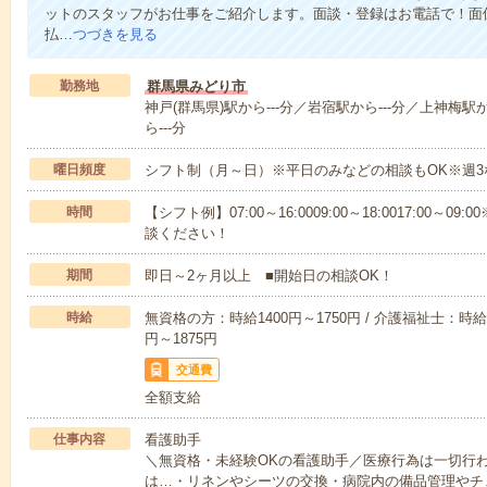
ットのスタッフがお仕事をご紹介します。面談・登録はお電話で！面
払…
つづきを見る
勤務地
群馬県みどり市
神戸(群馬県)駅から---分／岩宿駅から---分／上神梅駅
ら---分
曜日頻度
シフト制（月～日）※平日のみなどの相談もOK※週3
時間
【シフト例】07:00～16:0009:00～18:0017:00
談ください！
期間
即日～2ヶ月以上 ■開始日の相談OK！
時給
無資格の方：時給1400円～1750円 / 介護福祉士：時給1
円～1875円
交通費
全額支給
仕事内容
看護助手
＼無資格・未経験OKの看護助手／医療行為は一切行
は…・リネンやシーツの交換・病院内の備品管理やチ