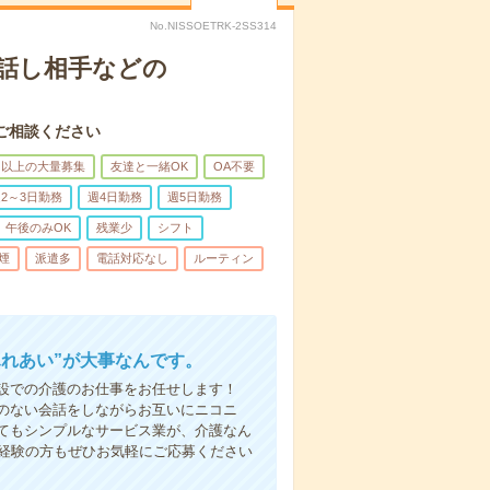
No.NISSOETRK-2SS314
話し相手などの
ご相談ください
名以上の大量募集
友達と一緒OK
OA不要
2～3日勤務
週4日勤務
週5日勤務
午後のみOK
残業少
シフト
煙
派遣多
電話対応なし
ルーティン
ふれあい”が大事なんです。
設での介護のお仕事をお任せします！
のない会話をしながらお互いにニコニ
てもシンプルなサービス業が、介護なん
未経験の方もぜひお気軽にご応募ください