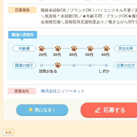
応募資格
職種未経験OK / ブランクOK / パソコンスキル不要 /
＼無資格＊未経験OK／★年齢不問・ブランクOK★履
会保険完備＼資格取得支援制度あり／働きながら0円
職場の雰囲気
年齢層
男女比率
20代
30代
40代
50代
60代
職場の様子
仕事の仕方
活気がある
しずか
株式会社ニッソーネット
派遣会社
応募する
気になる！
未読