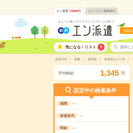
エン派遣
74686
件
エンバイト
82531
件
ちょうど良いワークライフバランスが叶う
関東版
気になる！リスト
0
保存し
派遣TOP
関東
群馬県
群馬県みどり市
,
1
3
4
5
平均時給:
円
設定中の検索条件
期間
---
派遣形式
---
時給
---