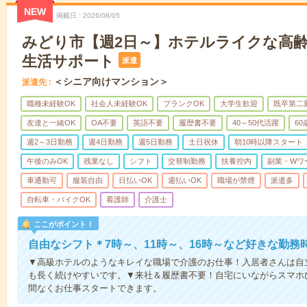
NEW
掲載日
2026/08/05
みどり市【週2日～】ホテルライクな高
生活サポート
派遣
＜シニア向けマンション＞
派遣先
職種未経験OK
社会人未経験OK
ブランクOK
大学生歓迎
既卒第二
友達と一緒OK
OA不要
英語不要
履歴書不要
40～50代活躍
6
週2～3日勤務
週4日勤務
週5日勤務
土日祝休
朝10時以降スタート
午後のみOK
残業なし
シフト
交替制勤務
扶養控内
副業・Wワ
車通勤可
服装自由
日払いOK
週払いOK
職場が禁煙
派遣多
自転車・バイクOK
看護師
介護士
ここがポイント！
自由なシフト＊7時～、11時～、16時～など好きな勤務
▼高級ホテルのようなキレイな職場で介護のお仕事！入居者さんは自
も長く続けやすいです。▼来社＆履歴書不要！自宅にいながらスマホ
間なくお仕事スタートできます。