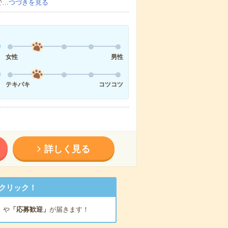
で…
つづきを見る
女性
男性
テキパキ
コツコツ
詳しく見る
クリック！
」
や
「応募歓迎」
が届きます！