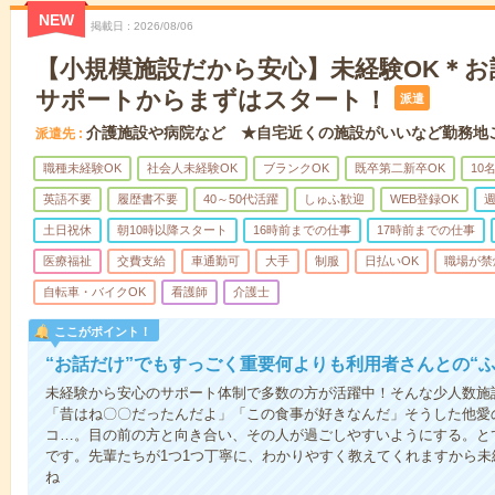
NEW
掲載日
2026/08/06
【小規模施設だから安心】未経験OK＊お
サポートからまずはスタート！
派遣
介護施設や病院など ★自宅近くの施設がいいなど勤務地
派遣先
職種未経験OK
社会人未経験OK
ブランクOK
既卒第二新卒OK
10
英語不要
履歴書不要
40～50代活躍
しゅふ歓迎
WEB登録OK
週
土日祝休
朝10時以降スタート
16時前までの仕事
17時前までの仕事
医療福祉
交費支給
車通勤可
大手
制服
日払いOK
職場が禁
自転車・バイクOK
看護師
介護士
ここがポイント！
“お話だけ”でもすっごく重要何よりも利用者さんとの“
未経験から安心のサポート体制で多数の方が活躍中！そんな少人数施
「昔はね〇〇だったんだよ」「この食事が好きなんだ」そうした他愛
コ…。目の前の方と向き合い、その人が過ごしやすいようにする。と
です。先輩たちが1つ1つ丁寧に、わかりやすく教えてくれますから
ね