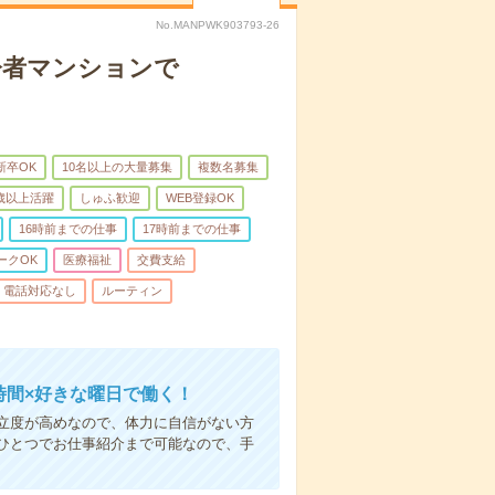
No.MANPWK903793-26
齢者マンションで
新卒OK
10名以上の大量募集
複数名募集
0歳以上活躍
しゅふ歓迎
WEB登録OK
16時前までの仕事
17時前までの仕事
ークOK
医療福祉
交費支給
電話対応なし
ルーティン
時間×好きな曜日で働く！
立度が高めなので、体力に自信がない方
ひとつでお仕事紹介まで可能なので、手