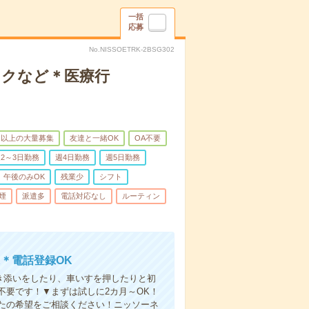
一括
応募
No.NISSOETRK-2BSG302
ックなど＊医療行
名以上の大量募集
友達と一緒OK
OA不要
2～3日勤務
週4日勤務
週5日勤務
午後のみOK
残業少
シフト
煙
派遣多
電話対応なし
ルーティン
＊電話登録OK
付き添いをしたり、車いすを押したりと初
不要です！▼まずは試しに2カ月～OK！
たの希望をご相談ください！ニッソーネ