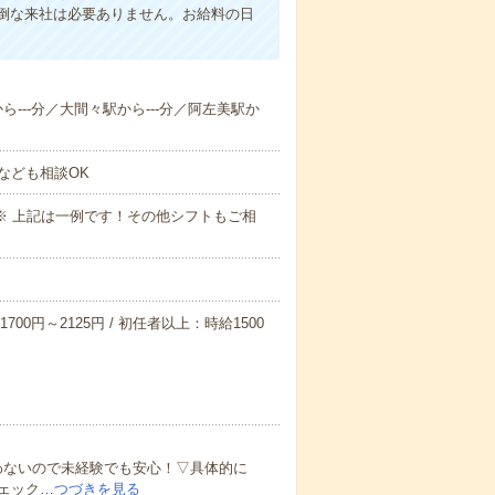
倒な来社は必要ありません。お給料の日
から---分／大間々駅から---分／阿左美駅か
なども相談OK
～09:00※ 上記は一例です！その他シフトもご相
700円～2125円 / 初任者以上：時給1500
わないので未経験でも安心！▽具体的に
ェック…
つづきを見る