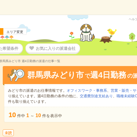
ヘル
エリア変更
た希望条件
お気に入りの派遣会社
群馬県みどり市 週4日勤務の派遣の仕事一覧
群馬県みどり市
週4日勤務
で
の
みどり市の派遣のお仕事情報です。
オフィスワーク・事務系
、
営業・販売・サ
り揃えています。週4日勤務の条件の他に、
交通費別途支給あり
、
職種未経験O
件も取り揃えています。
10
1
10
件中
～
件を表示中
未読