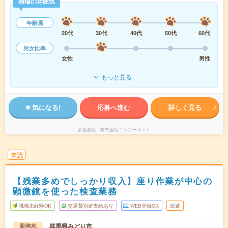
職場の雰囲気
年齢層
20代
30代
40代
50代
60代
男女比率
女性
男性
もっと見る
気になる!
応募へ進む
詳しく見る
派遣会社
株式会社ニッソーネット
未読
【残業多めでしっかり収入】座り作業が中心の
顕微鏡を使った検査業務
職種未経験OK
交通費別途支給あり
WEB登録OK
派遣
群馬県みどり市
勤務地