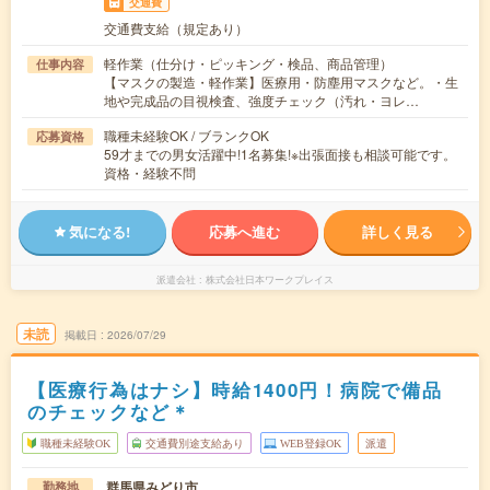
交通費
交通費支給（規定あり）
軽作業（仕分け・ピッキング・検品、商品管理）
仕事内容
【マスクの製造・軽作業】医療用・防塵用マスクなど。・生
地や完成品の目視検査、強度チェック（汚れ・ヨレ…
職種未経験OK / ブランクOK
応募資格
59才までの男女活躍中!1名募集!※出張面接も相談可能です。
資格・経験不問
気になる!
応募へ進む
詳しく見る
派遣会社
株式会社日本ワークプレイス
未読
掲載日
2026/07/29
【医療行為はナシ】時給1400円！病院で備品
のチェックなど＊
職種未経験OK
交通費別途支給あり
WEB登録OK
派遣
群馬県みどり市
勤務地