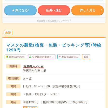
気になる!
応募へ進む
詳しく見る
派遣会社
株式会社ニッソーネット
未読
マスクの製造(検査・包装・ピッキング等)/時給
1290円
職種未経験OK
交通費別途支給あり
土日祝日が休み
派遣
群馬県みどり市
勤務地
岩宿駅から車11分
月～金
曜日頻度
日勤 9：00～17：00（実働7時間/休憩60分）
時間
・長期 ・即日スタートOK！
期間
時給1290円 日額9030円/月額(22日)19万8660円
時給