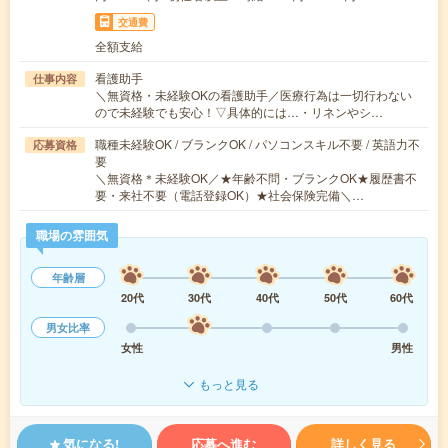
交通費
全額支給
看護助手
仕事内容
＼無資格・未経験OKの看護助手／医療行為は一切行わない
ので未経験でも安心！▽具体的には…・リネンやシ…
職種未経験OK / ブランクOK / パソコンスキル不要 / 英語力不
応募資格
要
＼無資格＊未経験OK／★年齢不問・ブランクOK★履歴書不
要・来社不要（電話登録OK）★社会保険完備＼…
職場の雰囲気
年齢層
20代
30代
40代
50代
60代
男女比率
女性
男性
もっと見る
気になる!
応募へ進む
詳しく見る