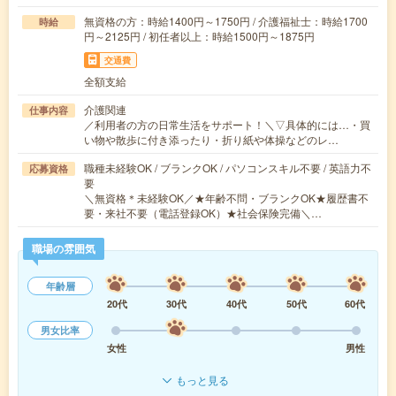
無資格の方：時給1400円～1750円 / 介護福祉士：時給1700
時給
円～2125円 / 初任者以上：時給1500円～1875円
交通費
全額支給
介護関連
仕事内容
／利用者の方の日常生活をサポート！＼▽具体的には…・買
い物や散歩に付き添ったり・折り紙や体操などのレ…
職種未経験OK / ブランクOK / パソコンスキル不要 / 英語力不
応募資格
要
＼無資格＊未経験OK／★年齢不問・ブランクOK★履歴書不
要・来社不要（電話登録OK）★社会保険完備＼…
職場の雰囲気
年齢層
20代
30代
40代
50代
60代
男女比率
女性
男性
もっと見る