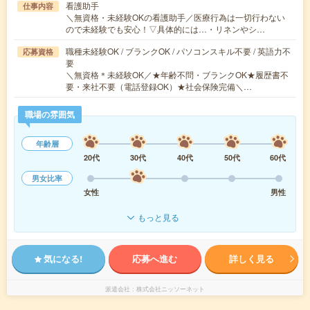
看護助手
仕事内容
＼無資格・未経験OKの看護助手／医療行為は一切行わない
ので未経験でも安心！▽具体的には…・リネンやシ…
職種未経験OK / ブランクOK / パソコンスキル不要 / 英語力不
応募資格
要
＼無資格＊未経験OK／★年齢不問・ブランクOK★履歴書不
要・来社不要（電話登録OK）★社会保険完備＼…
職場の雰囲気
年齢層
20代
30代
40代
50代
60代
男女比率
女性
男性
もっと見る
気になる!
応募へ進む
詳しく見る
派遣会社
株式会社ニッソーネット