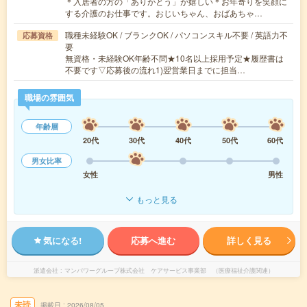
＊入居者の方の「ありがとう」が嬉しい＊お年寄りを笑顔に
する介護のお仕事です。おじいちゃん、おばあちゃ…
職種未経験OK / ブランクOK / パソコンスキル不要 / 英語力不
応募資格
要
無資格・未経験OK年齢不問★10名以上採用予定★履歴書は
不要です▽応募後の流れ1)翌営業日までに担当…
職場の雰囲気
年齢層
20代
30代
40代
50代
60代
男女比率
女性
男性
もっと見る
気になる!
応募へ進む
詳しく見る
派遣会社
マンパワーグループ株式会社 ケアサービス事業部 （医療福祉介護関連）
未読
掲載日
2026/08/05