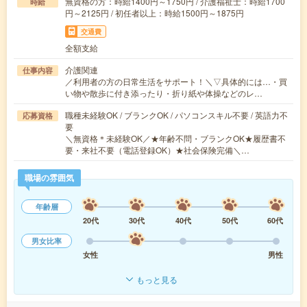
無資格の方：時給1400円～1750円 / 介護福祉士：時給1700
時給
円～2125円 / 初任者以上：時給1500円～1875円
交通費
全額支給
介護関連
仕事内容
／利用者の方の日常生活をサポート！＼▽具体的には…・買
い物や散歩に付き添ったり・折り紙や体操などのレ…
職種未経験OK / ブランクOK / パソコンスキル不要 / 英語力不
応募資格
要
＼無資格＊未経験OK／★年齢不問・ブランクOK★履歴書不
要・来社不要（電話登録OK）★社会保険完備＼…
職場の雰囲気
年齢層
20代
30代
40代
50代
60代
男女比率
女性
男性
もっと見る