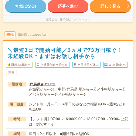
気になる!
応募へ進む
詳しく見る
派遣会社
株式会社ニッソーネット
未読
掲載日
2026/08/02
＼最短3日で開始可能／3ヵ月で73万円稼ぐ！
未経験OK＊まずはお話し相手から
職種未経験OK
交通費別途支給あり
土日祝日が休み
WEB登録OK
派遣
群馬県みどり市
勤務地
赤城駅から---分／中野(群馬県)駅から---分／小中駅から---分
／沢入駅から---分／花輪駅から---分
シフト制（月～日） ※平日のみなどの相談もOK ※週3なども
曜日頻度
相談OK
【シフト例】07:00～16:0009:00～18:0017:00～09:00※ 上記
時間
は一例です！そ…
即日～2ヶ月以上 ■開始日の相談OK！
期間