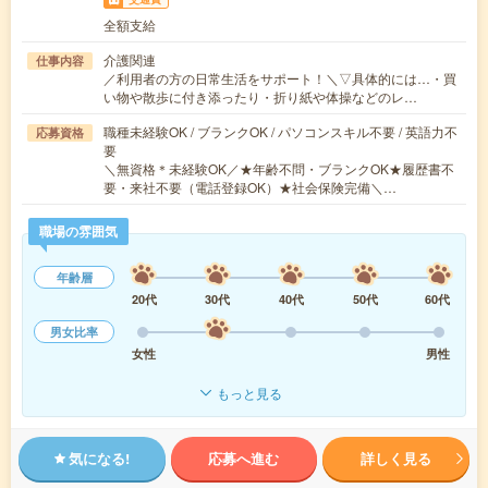
全額支給
介護関連
仕事内容
／利用者の方の日常生活をサポート！＼▽具体的には…・買
い物や散歩に付き添ったり・折り紙や体操などのレ…
職種未経験OK / ブランクOK / パソコンスキル不要 / 英語力不
応募資格
要
＼無資格＊未経験OK／★年齢不問・ブランクOK★履歴書不
要・来社不要（電話登録OK）★社会保険完備＼…
職場の雰囲気
年齢層
20代
30代
40代
50代
60代
男女比率
女性
男性
もっと見る
気になる!
応募へ進む
詳しく見る