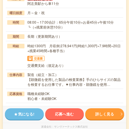
阿左美駅から車11分
月～金・祝
曜日頻度
08:00～17:00合計：65分午前10分+お昼45分+午後10分
時間
┗（+残業前休憩10分）
長期（更新期間あり）
期間
時給1300円 月収例:278,941円(時給1,300円×7.9時間×20日
時給
+残業45時間+各種手当）
交通費
交通費支給（規定あり）
製造（組立・加工）
仕事内容
【顕微鏡を使用した製品の検査業務】手のひらサイズの製品
を検査するお仕事です。▼仕事内容・顕微鏡を使用…
職種未経験OK
応募資格
初心者・未経験OK
気になる!
応募へ進む
詳しく見る
派遣会社
サンヴァーテックス株式会社