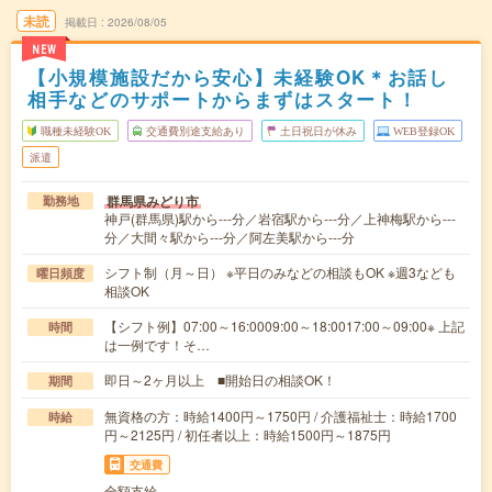
未読
掲載日
2026/08/05
NEW
【小規模施設だから安心】未経験OK＊お話し
相手などのサポートからまずはスタート！
職種未経験OK
交通費別途支給あり
土日祝日が休み
WEB登録OK
派遣
群馬県みどり市
勤務地
神戸(群馬県)駅から---分／岩宿駅から---分／上神梅駅から---
分／大間々駅から---分／阿左美駅から---分
シフト制（月～日） ※平日のみなどの相談もOK ※週3なども
曜日頻度
相談OK
【シフト例】07:00～16:0009:00～18:0017:00～09:00※ 上記
時間
は一例です！そ…
即日～2ヶ月以上 ■開始日の相談OK！
期間
無資格の方：時給1400円～1750円 / 介護福祉士：時給1700
時給
円～2125円 / 初任者以上：時給1500円～1875円
交通費
全額支給