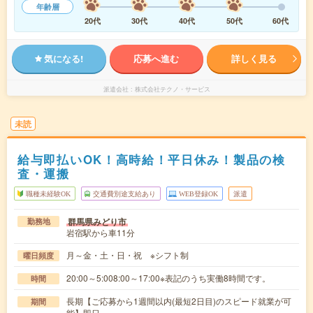
年齢層
20代
30代
40代
50代
60代
気になる!
応募へ進む
詳しく見る
派遣会社
株式会社テクノ・サービス
未読
給与即払いOK！高時給！平日休み！製品の検
査・運搬
職種未経験OK
交通費別途支給あり
WEB登録OK
派遣
群馬県みどり市
勤務地
岩宿駅から車11分
月～金・土・日・祝 ※シフト制
曜日頻度
20:00～5:008:00～17:00※表記のうち実働8時間です。
時間
長期【ご応募から1週間以内(最短2日目)のスピード就業が可
期間
能】即日～