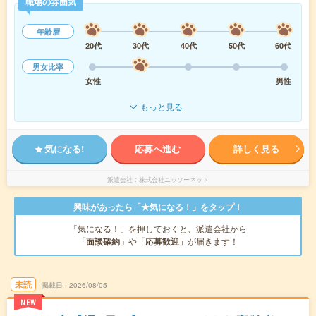
職場の雰囲気
年齢層
20代
30代
40代
50代
60代
男女比率
女性
男性
もっと見る
気になる!
応募へ進む
詳しく見る
派遣会社
株式会社ニッソーネット
興味があったら「★気になる！」をタップ！
「気になる！」を押しておくと、派遣会社から
「面談確約」
や
「応募歓迎」
が届きます！
未読
掲載日
2026/08/05
NEW