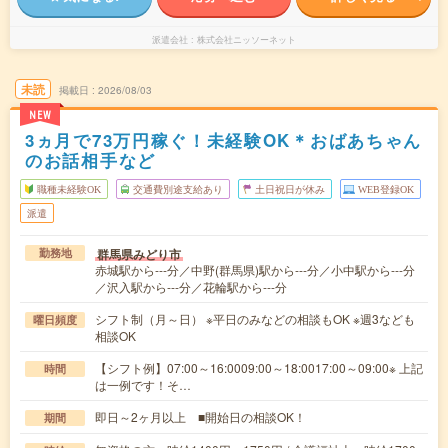
派遣会社
株式会社ニッソーネット
未読
掲載日
2026/08/03
NEW
3ヵ月で73万円稼ぐ！未経験OK＊おばあちゃん
のお話相手など
職種未経験OK
交通費別途支給あり
土日祝日が休み
WEB登録OK
派遣
群馬県みどり市
勤務地
赤城駅から---分／中野(群馬県)駅から---分／小中駅から---分
／沢入駅から---分／花輪駅から---分
シフト制（月～日） ※平日のみなどの相談もOK ※週3なども
曜日頻度
相談OK
【シフト例】07:00～16:0009:00～18:0017:00～09:00※ 上記
時間
は一例です！そ…
即日～2ヶ月以上 ■開始日の相談OK！
期間