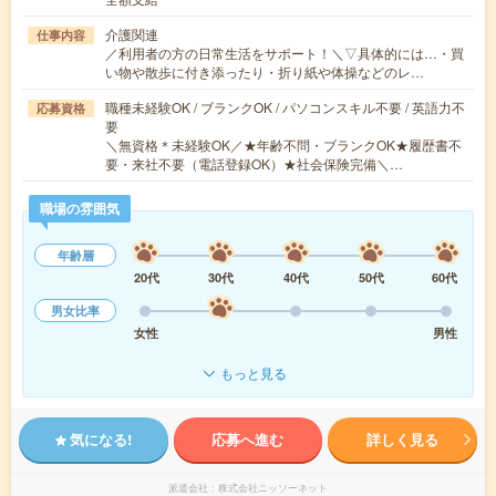
介護関連
仕事内容
／利用者の方の日常生活をサポート！＼▽具体的には…・買
い物や散歩に付き添ったり・折り紙や体操などのレ…
職種未経験OK / ブランクOK / パソコンスキル不要 / 英語力不
応募資格
要
＼無資格＊未経験OK／★年齢不問・ブランクOK★履歴書不
要・来社不要（電話登録OK）★社会保険完備＼…
職場の雰囲気
年齢層
20代
30代
40代
50代
60代
男女比率
女性
男性
もっと見る
気になる!
応募へ進む
詳しく見る
派遣会社
株式会社ニッソーネット