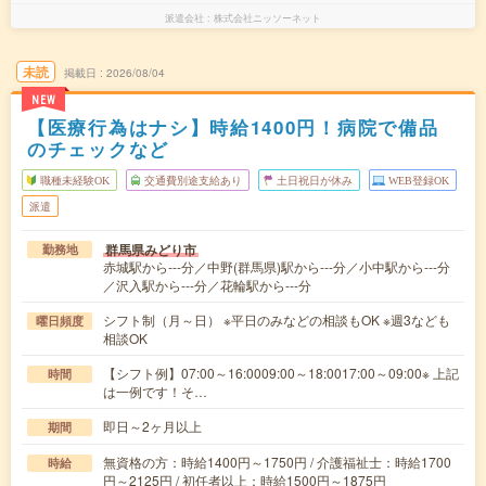
派遣会社
株式会社ニッソーネット
未読
掲載日
2026/08/04
NEW
【医療行為はナシ】時給1400円！病院で備品
のチェックなど
職種未経験OK
交通費別途支給あり
土日祝日が休み
WEB登録OK
派遣
群馬県みどり市
勤務地
赤城駅から---分／中野(群馬県)駅から---分／小中駅から---分
／沢入駅から---分／花輪駅から---分
シフト制（月～日） ※平日のみなどの相談もOK ※週3なども
曜日頻度
相談OK
【シフト例】07:00～16:0009:00～18:0017:00～09:00※ 上記
時間
は一例です！そ…
即日～2ヶ月以上
期間
無資格の方：時給1400円～1750円 / 介護福祉士：時給1700
時給
円～2125円 / 初任者以上：時給1500円～1875円