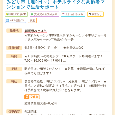
みどり市【週2日～】ホテルライクな高齢者マ
ンションで生活サポート
職種未経験OK
交通費別途支給あり
土日祝日が休み
残業なし
WEB登録OK
派遣
群馬県みどり市
勤務地
赤城駅から---分／中野(群馬県)駅から---分／小中駅から---分
／沢入駅から---分／花輪駅から---分
週2日～5日OK（月～金） ★土日休みOK
曜日頻度
★1日6時間～の時短シフトOK★スタート時間選べます！
時間
7:00～16:009:00～17:0011:…
開始日はご相談ください！ ★急募 ★職場が気に入れば、
期間
長期でも働けます！
無資格未経験：時給1300円～ 経験者：時給1400円～ ★
時給
日払い／週払い制度あり（月払いも選べます）※稼働開始時
は手続き完了次第のお支払いとなります。
交通費
交通費全額支給※規定有
介護関連
仕事内容