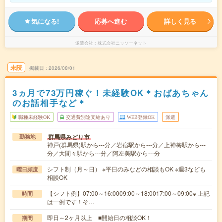
気になる!
応募へ進む
詳しく見る
派遣会社
株式会社ニッソーネット
未読
掲載日
2026/08/01
3ヵ月で73万円稼ぐ！未経験OK＊おばあちゃん
のお話相手など＊
職種未経験OK
交通費別途支給あり
WEB登録OK
派遣
群馬県みどり市
勤務地
神戸(群馬県)駅から---分／岩宿駅から---分／上神梅駅から---
分／大間々駅から---分／阿左美駅から---分
シフト制（月～日） ※平日のみなどの相談もOK ※週3なども
曜日頻度
相談OK
【シフト例】07:00～16:0009:00～18:0017:00～09:00※ 上記
時間
は一例です！そ…
即日～2ヶ月以上 ■開始日の相談OK！
期間