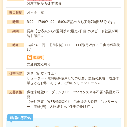
阿左美駅から徒歩10分
月～金・祝
曜日頻度
8:00～17:0021:00～6:00※表記のうち実働7時間55分です。
時間
長期【ご応募から1週間以内(最短2日目)のスピード就業が可
期間
能】即日～
時給1400円 【月収例】300，000円(月収例20日実働残業代
時給
込)
交通費
交通費支給有り
製造（組立・加工）
仕事内容
リューター・電解機を使用しての研磨、製品の脱着、検査作
業などをお願いします。(派遣)クリーンルーム内…
職種未経験OK / ブランクOK / パソコンスキル不要 / 英語力不
応募資格
要
【来社不要、WEB登録OK！】〇未経験大歓迎！〇フリータ
ー、主婦(夫) 大歓迎！ ※お仕事の掛け持ち…
職場の雰囲気