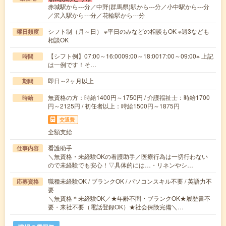
赤城駅から---分／中野(群馬県)駅から---分／小中駅から---分
／沢入駅から---分／花輪駅から---分
シフト制（月～日） ※平日のみなどの相談もOK ※週3なども
曜日頻度
相談OK
【シフト例】07:00～16:0009:00～18:0017:00～09:00※ 上記
時間
は一例です！そ…
即日～2ヶ月以上
期間
無資格の方：時給1400円～1750円 / 介護福祉士：時給1700
時給
円～2125円 / 初任者以上：時給1500円～1875円
交通費
全額支給
看護助手
仕事内容
＼無資格・未経験OKの看護助手／医療行為は一切行わない
ので未経験でも安心！▽具体的には…・リネンやシ…
職種未経験OK / ブランクOK / パソコンスキル不要 / 英語力不
応募資格
要
＼無資格＊未経験OK／★年齢不問・ブランクOK★履歴書不
要・来社不要（電話登録OK）★社会保険完備＼…