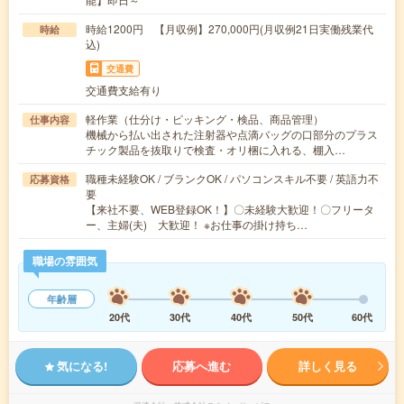
時給1200円 【月収例】270,000円(月収例21日実働残業代
時給
込)
交通費
交通費支給有り
軽作業（仕分け・ピッキング・検品、商品管理）
仕事内容
機械から払い出された注射器や点滴バッグの口部分のプラス
チック製品を抜取りで検査・オリ梱に入れる、棚入…
職種未経験OK / ブランクOK / パソコンスキル不要 / 英語力不
応募資格
要
【来社不要、WEB登録OK！】〇未経験大歓迎！〇フリータ
ー、主婦(夫) 大歓迎！ ※お仕事の掛け持ち…
職場の雰囲気
年齢層
20代
30代
40代
50代
60代
気になる!
応募へ進む
詳しく見る