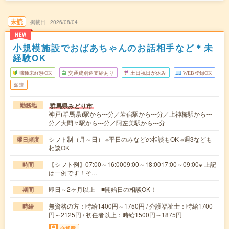
未読
掲載日
2026/08/04
NEW
小規模施設でおばあちゃんのお話相手など＊未
経験OK
職種未経験OK
交通費別途支給あり
土日祝日が休み
WEB登録OK
派遣
群馬県みどり市
勤務地
神戸(群馬県)駅から---分／岩宿駅から---分／上神梅駅から---
分／大間々駅から---分／阿左美駅から---分
シフト制（月～日） ※平日のみなどの相談もOK ※週3なども
曜日頻度
相談OK
【シフト例】07:00～16:0009:00～18:0017:00～09:00※ 上記
時間
は一例です！そ…
即日～2ヶ月以上 ■開始日の相談OK！
期間
無資格の方：時給1400円～1750円 / 介護福祉士：時給1700
時給
円～2125円 / 初任者以上：時給1500円～1875円
交通費