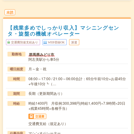
未読
【残業多めでしっかり収入】マシニングセン
タ・旋盤の機械オペレーター
交通費別途支給あり
WEB登録OK
派遣
群馬県みどり市
勤務地
阿左美駅から車5分
月～金・祝
曜日頻度
08:00～17:00 / 21:00～06:00合計：65分午前10分+お昼45分
時間
+午後10分┗（…
長期（更新期間あり）
期間
時給1400円 月収例:300,398円(時給1,400円×7.9時間×20日
時給
+残業45時間+各種手当）
交通費
交通費支給（規定あり）
マシンオペレーター
仕事内容