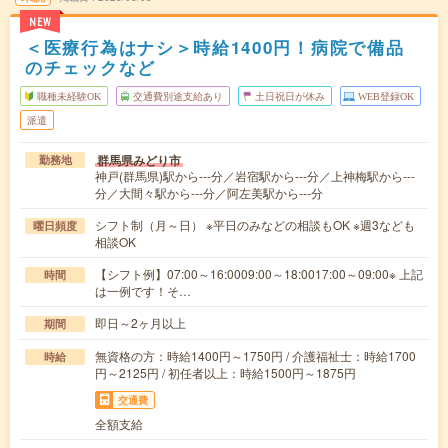
NEW
＜医療行為はナシ＞時給1400円！病院で備品
のチェックなど
職種未経験OK
交通費別途支給あり
土日祝日が休み
WEB登録OK
派遣
群馬県みどり市
勤務地
神戸(群馬県)駅から---分／岩宿駅から---分／上神梅駅から---
分／大間々駅から---分／阿左美駅から---分
シフト制（月～日） ※平日のみなどの相談もOK ※週3なども
曜日頻度
相談OK
【シフト例】07:00～16:0009:00～18:0017:00～09:00※ 上記
時間
は一例です！そ…
即日～2ヶ月以上
期間
無資格の方：時給1400円～1750円 / 介護福祉士：時給1700
時給
円～2125円 / 初任者以上：時給1500円～1875円
交通費
全額支給