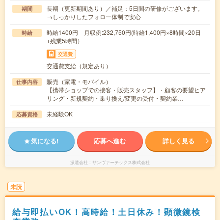
長期（更新期間あり）／補足：5日間の研修がございます。
期間
→しっかりしたフォロー体制で安心
時給1400円 月収例:232,750円(時給1,400円×8時間×20日
時給
+残業5時間）
交通費
交通費支給（規定あり）
販売（家電・モバイル）
仕事内容
【携帯ショップでの接客・販売スタッフ】・顧客の要望ヒア
リング・新規契約・乗り換え/変更の受付・契約業…
未経験OK
応募資格
気になる!
応募へ進む
詳しく見る
派遣会社
サンヴァーテックス株式会社
未読
給与即払いOK！高時給！土日休み！顕微鏡検