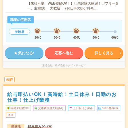
【来社不要、WEB登録OK！】〇未経験大歓迎！〇フリータ
ー、主婦(夫) 大歓迎！ ※お仕事の掛け持ち…
職場の雰囲気
年齢層
20代
30代
40代
50代
60代
気になる!
応募へ進む
詳しく見る
派遣会社
株式会社テクノ・サービス
未読
給与即払いOK！高時給！土日休み！日勤のお
仕事！仕上げ業務
職種未経験OK
交通費別途支給あり
土日祝日が休み
WEB登録OK
派遣
群馬県みどり市
勤務地