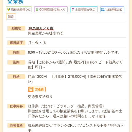
査業務
職種未経験OK
交通費別途支給あり
土日祝日が休み
WEB登録OK
派遣
群馬県みどり市
勤務地
阿左美駅から徒歩19分
月～金・祝
曜日頻度
8:00～17:0021:00～6:00※表記のうち実働7時間55分です。
時間
長期【ご応募から1週間以内(最短2日目)のスピード就業が可
期間
能】即日～
時給1300円 【月収例】279,000円(月収例20日実働残業代
時給
込)
交通費
交通費支給有り
軽作業（仕分け・ピッキング・検品、商品管理）
仕事内容
顕微鏡を使用しての検査業務をお願いします。(派遣)基本土
日休みだから、週末は趣味の時間をしっかり確保…
職種未経験OK / ブランクOK / パソコンスキル不要 / 英語力不
応募資格
要