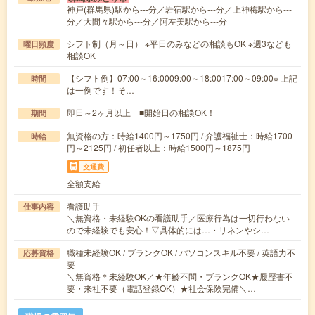
神戸(群馬県)駅から---分／岩宿駅から---分／上神梅駅から---
分／大間々駅から---分／阿左美駅から---分
シフト制（月～日） ※平日のみなどの相談もOK ※週3なども
曜日頻度
相談OK
【シフト例】07:00～16:0009:00～18:0017:00～09:00※ 上記
時間
は一例です！そ…
即日～2ヶ月以上 ■開始日の相談OK！
期間
無資格の方：時給1400円～1750円 / 介護福祉士：時給1700
時給
円～2125円 / 初任者以上：時給1500円～1875円
交通費
全額支給
看護助手
仕事内容
＼無資格・未経験OKの看護助手／医療行為は一切行わない
ので未経験でも安心！▽具体的には…・リネンやシ…
職種未経験OK / ブランクOK / パソコンスキル不要 / 英語力不
応募資格
要
＼無資格＊未経験OK／★年齢不問・ブランクOK★履歴書不
要・来社不要（電話登録OK）★社会保険完備＼…