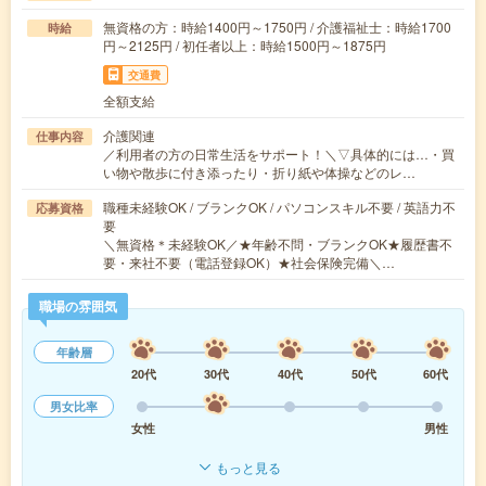
無資格の方：時給1400円～1750円 / 介護福祉士：時給1700
時給
円～2125円 / 初任者以上：時給1500円～1875円
交通費
全額支給
介護関連
仕事内容
／利用者の方の日常生活をサポート！＼▽具体的には…・買
い物や散歩に付き添ったり・折り紙や体操などのレ…
職種未経験OK / ブランクOK / パソコンスキル不要 / 英語力不
応募資格
要
＼無資格＊未経験OK／★年齢不問・ブランクOK★履歴書不
要・来社不要（電話登録OK）★社会保険完備＼…
職場の雰囲気
年齢層
20代
30代
40代
50代
60代
男女比率
女性
男性
もっと見る