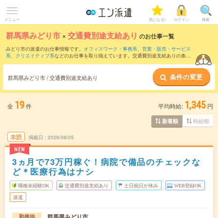
メニュー
気になる!
ログイン
検索
群馬県みどり市
×
交通費別途支給あり
のお仕事一覧
みどり市の派遣のお仕事情報です。
オフィスワーク・事務系
、
営業・販売・サービス
系
、
クリエイティブ系
などのお仕事を取り揃えています。交通費別途支給ありの条件
の他に、
職種未経験OK
、
友だちと一緒の応募OK
、
週4日勤務
などのこだわり条件も取
り揃えています。
条件の変更
群馬県みどり市 / 交通費別途支給あり
19
1,345
全
件
平均時給:
円
時給順
新着順
未読
掲載日
2026/08/05
NEW
3ヵ月で73万円稼ぐ！病院で備品のチェックな
ど＊医療行為はナシ
職種未経験OK
交通費別途支給あり
土日祝日が休み
WEB登録OK
派遣
群馬県みどり市
勤務地