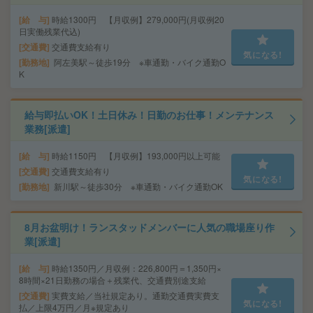
給 与
時給1300円 【月収例】279,000円(月収例20
日実働残業代込)
交通費
交通費支給有り
気になる!
勤務地
阿左美駅～徒歩19分 ※車通勤・バイク通勤O
K
給与即払いOK！土日休み！日勤のお仕事！メンテナンス
業務[派遣]
給 与
時給1150円 【月収例】193,000円以上可能
交通費
交通費支給有り
気になる!
勤務地
新川駅～徒歩30分 ※車通勤・バイク通勤OK
8月お盆明け！ランスタッドメンバーに人気の職場座り作
業[派遣]
給 与
時給1350円／月収例：226,800円＝1,350円×
8時間×21日勤務の場合＋残業代、交通費別途支給
交通費
実費支給／当社規定あり。通勤交通費実費支
気になる!
払／上限4万円／月※規定あり