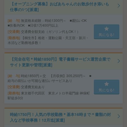
【オープニング募集】おばあちゃんのお散歩付き添いも
仕事の1つ[派遣]
給 与
無資格未経験：時給1300円～ ■週払いOK
■扶養内OK ■日収1万400円以上
交通費
交通費全額支給（ガソリン代もOK！）
気になる!
勤務地
【桐生市】相老・運動公園・天王宿・新川・
水沼など勤務地多数！
【完全在宅＊時給1850円】電子書籍サービス運営企業で
サイト更新や管理[派遣]
給 与
時給1850円＋交 【月収例】305,250円～ ■
給与の前払いが可能な速払いサービスあり
交通費
交通費支給あり
気になる!
勤務地
東京都千代田区 東京メトロ半蔵門線 神保町
駅徒歩3分
時給1750円！人気の学校勤務＊基本16時まで＊書類の封
入など学校事務！12月迄[派遣]