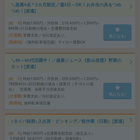
＼急募4名＊2カ月限定／週3日～OK！お弁当の具をつめ
つめ！[派遣]
給 与
時給1300円／月収例：218,400円＝1,300円×
8時間×21日勤務の場合＋交通費別途支給
交通費
実費支給／当社規定あり。
気になる!
勤務地
《無料駐車場完備》マイカー通勤OK
＼40～60代活躍中！／健康ジュース《飲み放題》野菜の
カット[派遣]
給 与
時給1350円／月収例：259,548円＝1,350円×
7時間45分×20日勤務の場合＋残業代（月10ｈの場
合）、交通費、深夜手当別途支給
気になる!
交通費
実費支給／当社規定あり。
勤務地
無料駐車場完備
<タイパ抜群>入出荷・ピッキング／軽作業（日勤）[派遣]
給 与
時給1450円 ※交通費全額支給（規定あり）
【月収例】26.8万円（20日勤務＋残業20h）