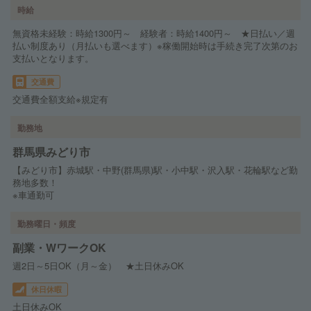
時給
無資格未経験：時給1300円～ 経験者：時給1400円～ ★日払い／週
払い制度あり（月払いも選べます）※稼働開始時は手続き完了次第のお
支払いとなります。
交通費
交通費全額支給※規定有
勤務地
群馬県みどり市
【みどり市】赤城駅・中野(群馬県)駅・小中駅・沢入駅・花輪駅など勤
務地多数！
※車通勤可
勤務曜日・頻度
副業・WワークOK
週2日～5日OK（月～金） ★土日休みOK
休日休暇
土日休みOK