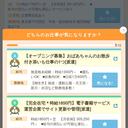
給 与
時給1750円＋交 【月収例】301,875円～ ■
給与の前払いが可能な速払いサービスあり
交通費
交通費支給あり
気になる!
勤務地
東京都千代田区 中央・総武線各停 飯田橋駅
徒歩7分
どちらのお仕事が気になりますか？
完全在宅＊時給1900円！週4日＆10-15時半勤務！人材サ
1
/10
ービス企業で営業事務[派遣]
【オープニング募集】おばあちゃんのお散歩
給 与
時給1900円～2100円＋交 ■給与の前払いが
付き添いも仕事の1つ[派遣]
可能な速払いサービスあり
交通費
交通費支給あり
無資格未経験：時給1300円～ ■週払
給与
気になる!
いOK ■扶養内OK ■日収1万400円以
勤務地
東京都千代田区 東京メトロ有楽町線 麹町駅
上
徒歩1分、東京メトロ半蔵門線 半蔵門駅徒歩5分
【桐生市】相老・運動公園・天王宿・
気になる!
勤務地
新川・水沼など勤務地多数！
小規模施設でおばあちゃんのお話相手など＊未経験OK[派
【完全在宅＊時給1850円】電子書籍サービス
遣]
運営企業でサイト更新や管理[派遣]
給 与
無資格の方：時給1500円～1875円 / 介護福祉
時給1850円＋交 【月収例】305,250
給与
士：時給1800円～2250円 / 初任者以上：時給1600円
円～ ■給与の前払いが可能な速払い
～2000円