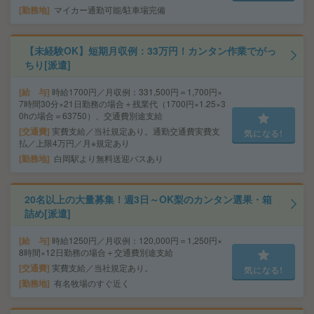
勤務地
マイカー通勤可能/駐車場完備
【未経験OK】短期月収例：33万円！カンタン作業でがっ
ちり[派遣]
給 与
時給1700円／月収例：331,500円＝1,700円×
7時間30分×21日勤務の場合＋残業代（1700円×1.25×3
0hの場合＝63750）、交通費別途支給
交通費
実費支給／当社規定あり。通勤交通費実費支
気になる!
払／上限4万円／月※規定あり
勤務地
白岡駅より無料送迎バスあり
20名以上の大量募集！週3日～OK梨のカンタン選果・箱
詰め[派遣]
給 与
時給1250円／月収例：120,000円＝1,250円×
8時間×12日勤務の場合＋交通費別途支給
交通費
実費支給／当社規定あり。
気になる!
勤務地
有名牧場のすぐ近く