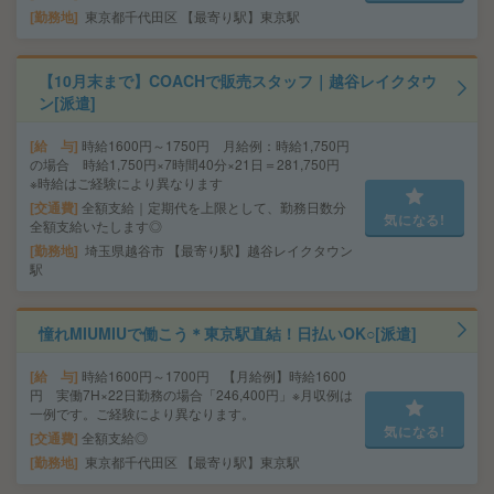
勤務地
東京都千代田区 【最寄り駅】東京駅
【10月末まで】COACHで販売スタッフ｜越谷レイクタウ
ン[派遣]
給 与
時給1600円～1750円 月給例：時給1,750円
の場合 時給1,750円×7時間40分×21日＝281,750円
※時給はご経験により異なります
交通費
全額支給｜定期代を上限として、勤務日数分
気になる!
全額支給いたします◎
勤務地
埼玉県越谷市 【最寄り駅】越谷レイクタウン
駅
憧れMIUMIUで働こう＊東京駅直結！日払いOK○[派遣]
給 与
時給1600円～1700円 【月給例】時給1600
円 実働7H×22日勤務の場合「246,400円」※月収例は
一例です。ご経験により異なります。
気になる!
交通費
全額支給◎
勤務地
東京都千代田区 【最寄り駅】東京駅