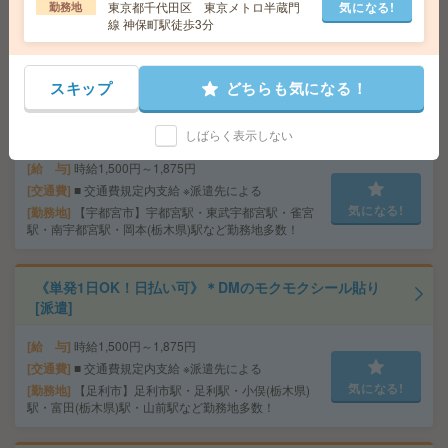
サービスあり
東京都千代田区 東京メトロ半蔵門
気になる!
勤務地
交通費
全額支給
気になる!
線 神保町駅徒歩3分
勤務地
【土浦市】土浦・荒川沖・神立など勤務地多
数！
スキップ
どちらも気になる！
《単発1日OK！日払い可》＊お菓子のモクモクシール貼
り[派遣]
しばらく表示しない
給 与
時給1,500円～1,875円
交通費
■ 交通費規定内支給 ※派遣先による
気になる!
勤務地
【宇都宮市】宇都宮駅・東武宇都宮駅・雀宮
駅・南宇都宮駅・岡本(栃木県)駅など勤務地多数！
《単発1日OK！日払い可》＊DMのモクモクシール貼り
[派遣]
給 与
時給1,500円～1,875円
交通費
■ 交通費規定内支給 ※派遣先による
気になる!
勤務地
【足利市】足利市駅・足利駅・小俣(栃木県)
駅・富田(栃木県)駅・山前駅など勤務地多数！