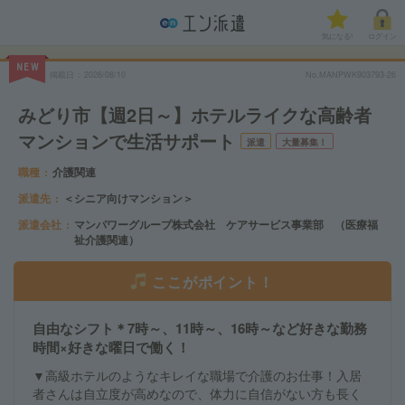
気になる!
ログイン
NEW
掲載日
2026/08/10
No.MANPWK903793-26
みどり市【週2日～】ホテルライクな高齢者
マンションで生活サポート
派遣
大量募集！
職種
介護関連
派遣先
＜シニア向けマンション＞
派遣会社
マンパワーグループ株式会社 ケアサービス事業部 （医療福
祉介護関連）
ここがポイント！
自由なシフト＊7時～、11時～、16時～など好きな勤務
時間×好きな曜日で働く！
▼高級ホテルのようなキレイな職場で介護のお仕事！入居
者さんは自立度が高めなので、体力に自信がない方も長く