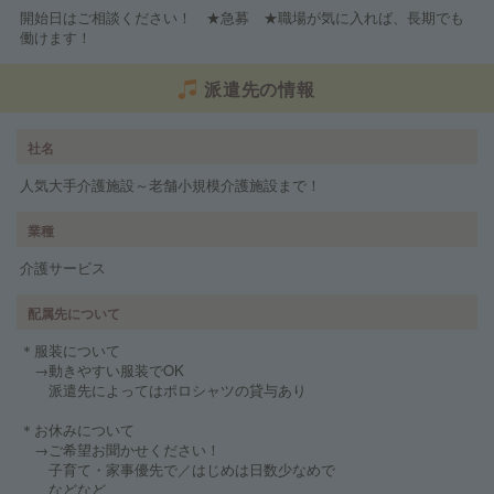
開始日はご相談ください！ ★急募 ★職場が気に入れば、長期でも
働けます！
派遣先の情報
社名
人気大手介護施設～老舗小規模介護施設まで！
業種
介護サービス
配属先について
＊服装について
→動きやすい服装でOK
派遣先によってはポロシャツの貸与あり
＊お休みについて
→ご希望お聞かせください！
子育て・家事優先で／はじめは日数少なめで
などなど