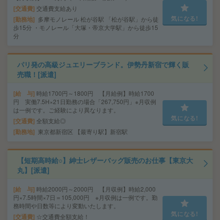
交通費
交通費支給あり
気になる!
勤務地
多摩モノレール 松が谷駅 「松が谷駅」から徒
歩15分 ・モノレール「大塚・帝京大学駅」から徒歩15
分
パリ発の高級ジュエリーブランド。伊勢丹新宿で輝く販
売職！[派遣]
給 与
時給1700円～1800円 【月給例】時給1700
円 実働7.5H×21日勤務の場合「267,750円」※月収例
は一例です。ご経験により異なります。
気になる!
交通費
全額支給◎
勤務地
東京都新宿区 【最寄り駅】新宿駅
【短期高時給○】紳士レザーバッグ販売のお仕事【東京大
丸】[派遣]
給 与
時給2000円～2000円 【月収例】時給2,000
円×7.5時間×7日＝105,000円 ※月収例は一例です。勤
務時間や日数等により変動いたします。
気になる!
交通費
☆交通費全額支給！