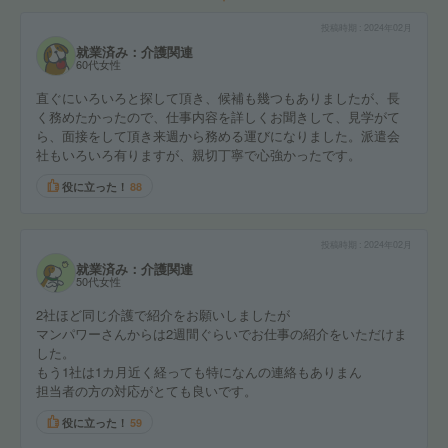
投稿時期
2024年02月
就業済み：介護関連
60代女性
直ぐにいろいろと探して頂き、候補も幾つもありましたが、長
く務めたかったので、仕事内容を詳しくお聞きして、見学がて
ら、面接をして頂き来週から務める運びになりました。派遣会
社もいろいろ有りますが、親切丁寧で心強かったです。
役に立った！
88
投稿時期
2024年02月
就業済み：介護関連
50代女性
2社ほど同じ介護で紹介をお願いしましたが
マンパワーさんからは2週間ぐらいでお仕事の紹介をいただけま
した。
もう1社は1カ月近く経っても特になんの連絡もありまん
担当者の方の対応がとても良いです。
役に立った！
59