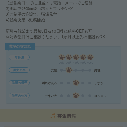
1)翌営業日までに担当より電話・メールでご連絡
2)電話で登録面談→求人とマッチング
3)ご希望の施設で、職場見学
4)就業決定→勤務開始
応募→就業まで最短3日＆10日後に給料GETも可！
開始希望日はご相談ください。1か月以上先の相談もOK！
職場の雰囲気
年齢層
20代
30代
40代
50代
60代
男女比率
女性
男性
職場の様子
活気がある
しずか
仕事の仕方
テキパキ
コツコツ
募集情報