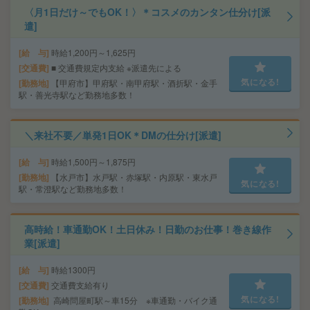
〈月1日だけ～でもOK！〉＊コスメのカンタン仕分け[派
遣]
給 与
時給1,200円～1,625円
交通費
■ 交通費規定内支給 ※派遣先による
気になる!
勤務地
【甲府市】甲府駅・南甲府駅・酒折駅・金手
駅・善光寺駅など勤務地多数！
＼来社不要／単発1日OK＊DMの仕分け[派遣]
給 与
時給1,500円～1,875円
勤務地
【水戸市】水戸駅・赤塚駅・内原駅・東水戸
気になる!
駅・常澄駅など勤務地多数！
高時給！車通勤OK！土日休み！日勤のお仕事！巻き線作
業[派遣]
給 与
時給1300円
交通費
交通費支給有り
気になる!
勤務地
高崎問屋町駅～車15分 ※車通勤・バイク通