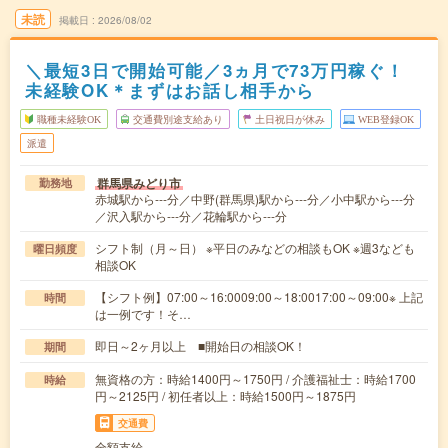
未読
掲載日
2026/08/02
＼最短3日で開始可能／3ヵ月で73万円稼ぐ！
未経験OK＊まずはお話し相手から
職種未経験OK
交通費別途支給あり
土日祝日が休み
WEB登録OK
派遣
群馬県みどり市
勤務地
赤城駅から---分／中野(群馬県)駅から---分／小中駅から---分
／沢入駅から---分／花輪駅から---分
シフト制（月～日） ※平日のみなどの相談もOK ※週3なども
曜日頻度
相談OK
【シフト例】07:00～16:0009:00～18:0017:00～09:00※ 上記
時間
は一例です！そ…
即日～2ヶ月以上 ■開始日の相談OK！
期間
無資格の方：時給1400円～1750円 / 介護福祉士：時給1700
時給
円～2125円 / 初任者以上：時給1500円～1875円
交通費
全額支給