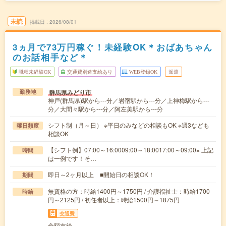
未読
掲載日
2026/08/01
3ヵ月で73万円稼ぐ！未経験OK＊おばあちゃん
のお話相手など＊
職種未経験OK
交通費別途支給あり
WEB登録OK
派遣
群馬県みどり市
勤務地
神戸(群馬県)駅から---分／岩宿駅から---分／上神梅駅から---
分／大間々駅から---分／阿左美駅から---分
シフト制（月～日） ※平日のみなどの相談もOK ※週3なども
曜日頻度
相談OK
【シフト例】07:00～16:0009:00～18:0017:00～09:00※ 上記
時間
は一例です！そ…
即日～2ヶ月以上 ■開始日の相談OK！
期間
無資格の方：時給1400円～1750円 / 介護福祉士：時給1700
時給
円～2125円 / 初任者以上：時給1500円～1875円
交通費
全額支給