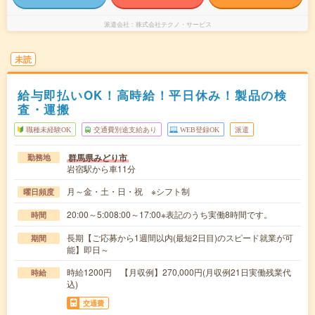
派遣会社
株式会社テクノ・サービス
未読
給与即払いOK！高時給！平日休み！製品の検
査・運搬
職種未経験OK
交通費別途支給あり
WEB登録OK
派遣
群馬県みどり市
勤務地
岩宿駅から車11分
月～金・土・日・祝 ※シフト制
曜日頻度
20:00～5:008:00～17:00※表記のうち実働8時間です。
時間
長期【ご応募から1週間以内(最短2日目)のスピード就業が可
期間
能】即日～
時給1200円 【月収例】270,000円(月収例21日実働残業代
時給
込)
交通費