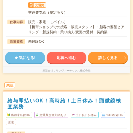
交通費
交通費支給（規定あり）
販売（家電・モバイル）
仕事内容
【携帯ショップでの接客・販売スタッフ】・顧客の要望ヒア
リング・新規契約・乗り換え/変更の受付・契約業…
未経験OK
応募資格
気になる!
応募へ進む
詳しく見る
派遣会社
サンヴァーテックス株式会社
未読
給与即払いOK！高時給！土日休み！顕微鏡検
査業務
職種未経験OK
交通費別途支給あり
土日祝日が休み
WEB登録OK
派遣