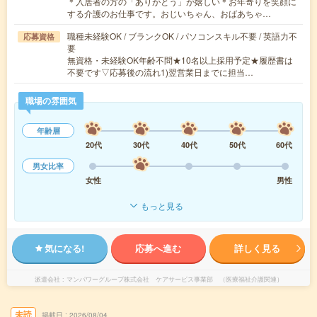
＊入居者の方の「ありがとう」が嬉しい＊お年寄りを笑顔に
する介護のお仕事です。おじいちゃん、おばあちゃ…
職種未経験OK / ブランクOK / パソコンスキル不要 / 英語力不
応募資格
要
無資格・未経験OK年齢不問★10名以上採用予定★履歴書は
不要です▽応募後の流れ1)翌営業日までに担当…
職場の雰囲気
年齢層
20代
30代
40代
50代
60代
男女比率
女性
男性
もっと見る
気になる!
応募へ進む
詳しく見る
派遣会社
マンパワーグループ株式会社 ケアサービス事業部 （医療福祉介護関連）
未読
掲載日
2026/08/04