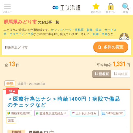
メニュー
気になる!
ログイン
検索
群馬県みどり市
のお仕事一覧
みどり市の派遣のお仕事情報です。
オフィスワーク・事務系
、
営業・販売・サービス
系
、
クリエイティブ系
などのお仕事を取り揃えています。さらに、
短期
・
単発
などの
期間や、
職種未経験OK
などのこだわり条件で絞り込んでいただけます。
条件の変更
また、
前橋市
・
伊勢崎市
・
桐生市
など隣接エリアのお仕事もご確認いただけます。
群馬県みどり市
13
1,331
全
件
平均時給:
円
時給順
新着順
未読
掲載日
2026/08/08
NEW
＜医療行為はナシ＞時給1400円！病院で備品
のチェックなど
職種未経験OK
交通費別途支給あり
土日祝日が休み
WEB登録OK
派遣
群馬県みどり市
勤務地