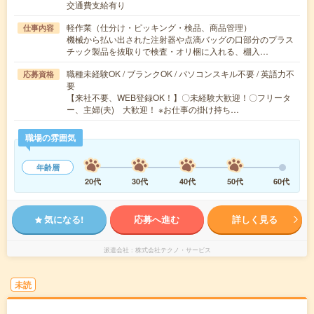
交通費支給有り
軽作業（仕分け・ピッキング・検品、商品管理）
仕事内容
機械から払い出された注射器や点滴バッグの口部分のプラス
チック製品を抜取りで検査・オリ梱に入れる、棚入…
職種未経験OK / ブランクOK / パソコンスキル不要 / 英語力不
応募資格
要
【来社不要、WEB登録OK！】〇未経験大歓迎！〇フリータ
ー、主婦(夫) 大歓迎！ ※お仕事の掛け持ち…
職場の雰囲気
年齢層
20代
30代
40代
50代
60代
気になる!
応募へ進む
詳しく見る
派遣会社
株式会社テクノ・サービス
未読