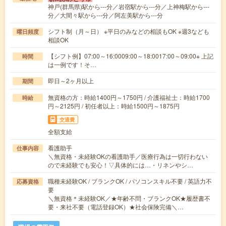
神戸(群馬県)駅から---分／岩宿駅から---分／上神梅駅から---
分／大間々駅から---分／阿左美駅から---分
シフト制（月～日） ※平日のみなどの相談もOK ※週3なども
曜日頻度
相談OK
【シフト例】07:00～16:0009:00～18:0017:00～09:00※ 上記
時間
は一例です！そ…
即日～2ヶ月以上
期間
無資格の方：時給1400円～1750円 / 介護福祉士：時給1700
時給
円～2125円 / 初任者以上：時給1500円～1875円
交通費
全額支給
看護助手
仕事内容
＼無資格・未経験OKの看護助手／医療行為は一切行わない
ので未経験でも安心！▽具体的には…・リネンやシ…
職種未経験OK / ブランクOK / パソコンスキル不要 / 英語力不
応募資格
要
＼無資格＊未経験OK／★年齢不問・ブランクOK★履歴書不
要・来社不要（電話登録OK）★社会保険完備＼…