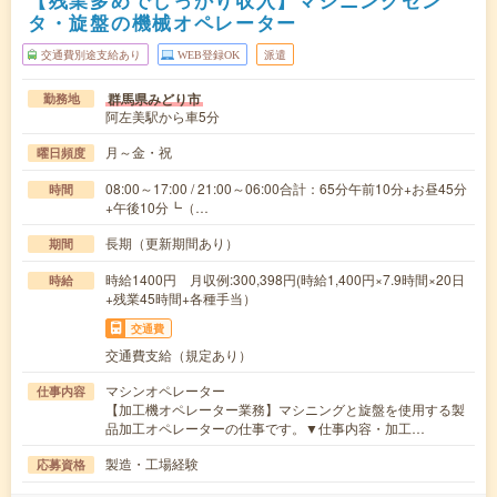
タ・旋盤の機械オペレーター
交通費別途支給あり
WEB登録OK
派遣
群馬県みどり市
勤務地
阿左美駅から車5分
月～金・祝
曜日頻度
08:00～17:00 / 21:00～06:00合計：65分午前10分+お昼45分
時間
+午後10分┗（…
長期（更新期間あり）
期間
時給1400円 月収例:300,398円(時給1,400円×7.9時間×20日
時給
+残業45時間+各種手当）
交通費
交通費支給（規定あり）
マシンオペレーター
仕事内容
【加工機オペレーター業務】マシニングと旋盤を使用する製
品加工オペレーターの仕事です。▼仕事内容・加工…
製造・工場経験
応募資格