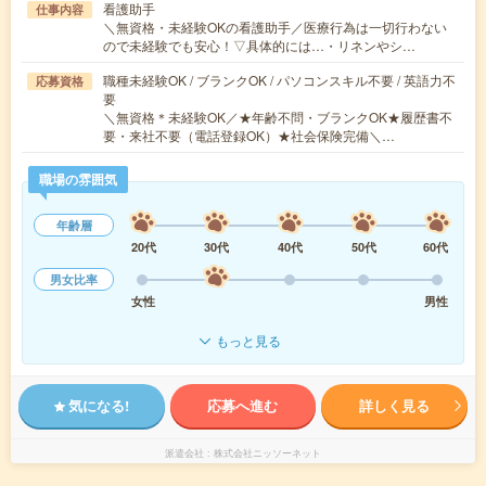
看護助手
仕事内容
＼無資格・未経験OKの看護助手／医療行為は一切行わない
ので未経験でも安心！▽具体的には…・リネンやシ…
職種未経験OK / ブランクOK / パソコンスキル不要 / 英語力不
応募資格
要
＼無資格＊未経験OK／★年齢不問・ブランクOK★履歴書不
要・来社不要（電話登録OK）★社会保険完備＼…
職場の雰囲気
年齢層
20代
30代
40代
50代
60代
男女比率
女性
男性
もっと見る
気になる!
応募へ進む
詳しく見る
派遣会社
株式会社ニッソーネット