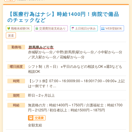
【医療行為はナシ】時給1400円！病院で備品
のチェックなど
職種未経験OK
交通費別途支給あり
土日祝日が休み
WEB登録OK
派遣
群馬県みどり市
勤務地
赤城駅から---分／中野(群馬県)駅から---分／小中駅から---分
／沢入駅から---分／花輪駅から---分
シフト制（月～日） ※平日のみなどの相談もOK ※週3なども
曜日頻度
相談OK
【シフト例】07:00～16:0009:00～18:0017:00～09:00※ 上記
時間
は一例です！そ…
即日～2ヶ月以上
期間
無資格の方：時給1400円～1750円 / 介護福祉士：時給1700
時給
円～2125円 / 初任者以上：時給1500円～1875円
交通費
全額支給