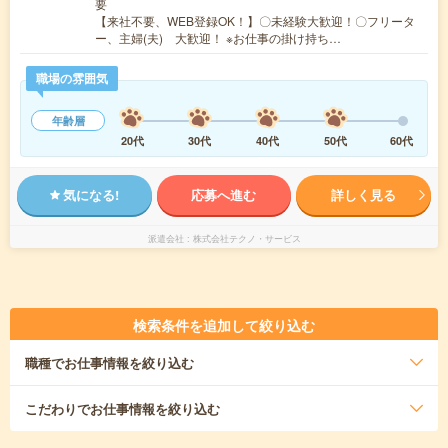
要
【来社不要、WEB登録OK！】〇未経験大歓迎！〇フリータ
ー、主婦(夫) 大歓迎！ ※お仕事の掛け持ち…
職場の雰囲気
年齢層
20代
30代
40代
50代
60代
気になる!
応募へ進む
詳しく見る
派遣会社
株式会社テクノ・サービス
検索条件を追加して絞り込む
職種
でお仕事情報を絞り込む
こだわり
でお仕事情報を絞り込む