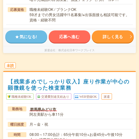
職種未経験OK / ブランクOK
応募資格
59才までの男女活躍中!1名募集!※出張面接も相談可能です。
資格・経験不問
気になる!
応募へ進む
詳しく見る
派遣会社
株式会社日本ワークプレイス
未読
【残業多めでしっかり収入】座り作業が中心の
顕微鏡を使った検査業務
職種未経験OK
交通費別途支給あり
WEB登録OK
派遣
群馬県みどり市
勤務地
阿左美駅から車11分
月～金・祝
曜日頻度
08:00～17:00合計：65分午前10分+お昼45分+午後10分
時間