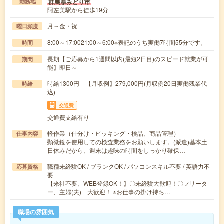
群馬県みどり市
勤務地
阿左美駅から徒歩19分
月～金・祝
曜日頻度
8:00～17:0021:00～6:00※表記のうち実働7時間55分です。
時間
長期【ご応募から1週間以内(最短2日目)のスピード就業が可
期間
能】即日～
時給1300円 【月収例】279,000円(月収例20日実働残業代
時給
込)
交通費
交通費支給有り
軽作業（仕分け・ピッキング・検品、商品管理）
仕事内容
顕微鏡を使用しての検査業務をお願いします。(派遣)基本土
日休みだから、週末は趣味の時間をしっかり確保…
職種未経験OK / ブランクOK / パソコンスキル不要 / 英語力不
応募資格
要
【来社不要、WEB登録OK！】〇未経験大歓迎！〇フリータ
ー、主婦(夫) 大歓迎！ ※お仕事の掛け持ち…
職場の雰囲気