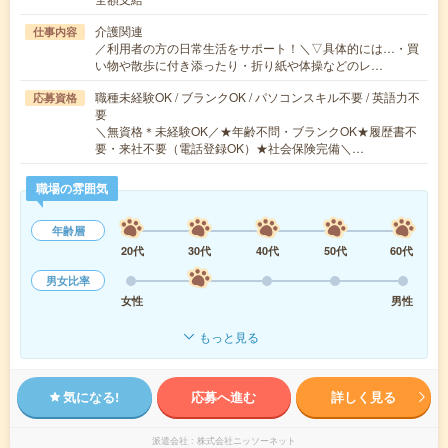
介護関連
仕事内容
／利用者の方の日常生活をサポート！＼▽具体的には…・買
い物や散歩に付き添ったり・折り紙や体操などのレ…
職種未経験OK / ブランクOK / パソコンスキル不要 / 英語力不
応募資格
要
＼無資格＊未経験OK／★年齢不問・ブランクOK★履歴書不
要・来社不要（電話登録OK）★社会保険完備＼…
職場の雰囲気
年齢層
20代
30代
40代
50代
60代
男女比率
女性
男性
もっと見る
気になる!
応募へ進む
詳しく見る
派遣会社
株式会社ニッソーネット