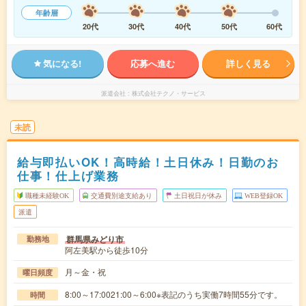
年齢層
20代
30代
40代
50代
60代
気になる!
応募へ進む
詳しく見る
派遣会社
株式会社テクノ・サービス
未読
給与即払いOK！高時給！土日休み！日勤のお
仕事！仕上げ業務
職種未経験OK
交通費別途支給あり
土日祝日が休み
WEB登録OK
派遣
群馬県みどり市
勤務地
阿左美駅から徒歩10分
月～金・祝
曜日頻度
8:00～17:0021:00～6:00※表記のうち実働7時間55分です。
時間