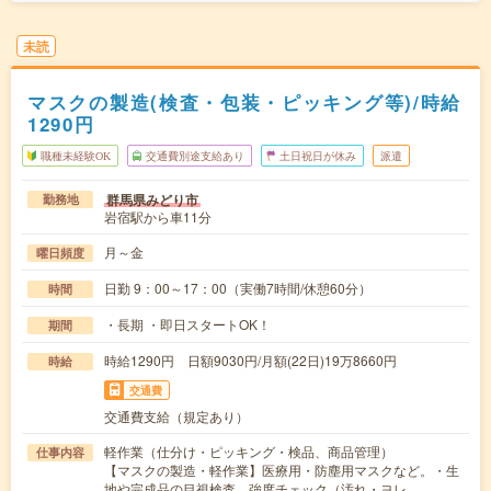
未読
マスクの製造(検査・包装・ピッキング等)/時給
1290円
職種未経験OK
交通費別途支給あり
土日祝日が休み
派遣
群馬県みどり市
勤務地
岩宿駅から車11分
月～金
曜日頻度
日勤 9：00～17：00（実働7時間/休憩60分）
時間
・長期 ・即日スタートOK！
期間
時給1290円 日額9030円/月額(22日)19万8660円
時給
交通費
交通費支給（規定あり）
軽作業（仕分け・ピッキング・検品、商品管理）
仕事内容
【マスクの製造・軽作業】医療用・防塵用マスクなど。・生
地や完成品の目視検査、強度チェック（汚れ・ヨレ…