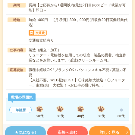
長期【ご応募から1週間以内(最短2日目)のスピード就業が可
期間
能】即日～
時給1400円 【月収例】300，000円(月収例20日実働残業代
時給
込)
交通費
交通費支給有り
製造（組立・加工）
仕事内容
リューター・電解機を使用しての研磨、製品の脱着、検査作
業などをお願いします。(派遣)クリーンルーム内…
職種未経験OK / ブランクOK / パソコンスキル不要 / 英語力不
応募資格
要
【来社不要、WEB登録OK！】〇未経験大歓迎！〇フリータ
ー、主婦(夫) 大歓迎！ ※お仕事の掛け持ち…
職場の雰囲気
年齢層
20代
30代
40代
50代
60代
気になる!
応募へ進む
詳しく見る