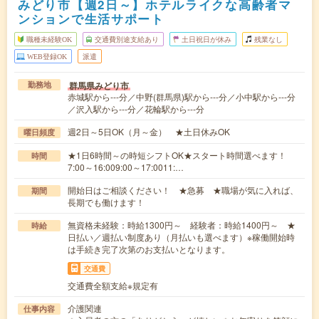
みどり市【週2日～】ホテルライクな高齢者マ
ンションで生活サポート
職種未経験OK
交通費別途支給あり
土日祝日が休み
残業なし
WEB登録OK
派遣
群馬県みどり市
勤務地
赤城駅から---分／中野(群馬県)駅から---分／小中駅から---分
／沢入駅から---分／花輪駅から---分
週2日～5日OK（月～金） ★土日休みOK
曜日頻度
★1日6時間～の時短シフトOK★スタート時間選べます！
時間
7:00～16:009:00～17:0011:…
開始日はご相談ください！ ★急募 ★職場が気に入れば、
期間
長期でも働けます！
無資格未経験：時給1300円～ 経験者：時給1400円～ ★
時給
日払い／週払い制度あり（月払いも選べます）※稼働開始時
は手続き完了次第のお支払いとなります。
交通費
交通費全額支給※規定有
介護関連
仕事内容