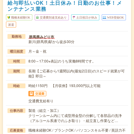
給与即払いOK！土日休み！日勤のお仕事！メ
ンテナンス業務
職種未経験OK
交通費別途支給あり
土日祝日が休み
WEB登録OK
派遣
群馬県みどり市
勤務地
新川(群馬県)駅から徒歩30分
月～金・祝
曜日頻度
8:00～17:00※表記のうち実働8時間です。
時間
長期【ご応募から1週間以内(最短2日目)のスピード就業が可
期間
能】即日～
時給1150円 【月収例】193,000円以上可能
時給
交通費
交通費支給有り
製造（組立・加工）
仕事内容
クリーンルーム内にて成型用金型の分解して各部品の洗浄
（アルコール系液でのふき取り）・組立直し作業など…
職種未経験OK / ブランクOK / パソコンスキル不要 / 英語力不
応募資格