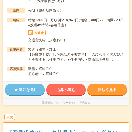
┗（+残業前休憩10分）
長期（更新期間あり）
期間
時給1300円 月収例:278,941円(時給1,300円×7.9時間×20日
時給
+残業45時間+各種手当）
交通費
交通費支給（規定あり）
製造（組立・加工）
仕事内容
【顕微鏡を使用した製品の検査業務】手のひらサイズの製品
を検査するお仕事です。▼仕事内容・顕微鏡を使用…
職種未経験OK
応募資格
初心者・未経験OK
気になる!
応募へ進む
詳しく見る
派遣会社
サンヴァーテックス株式会社
未読
【残業多めでしっかり収入】マシニングセン