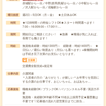
赤城駅から---分／中野(群馬県)駅から---分／小中駅から---分
／沢入駅から---分／花輪駅から---分
週2日～5日OK（月～金） ★土日休みOK
曜日頻度
★1日6時間～の時短シフトOK★スタート時間選べます！
時間
7:00～16:009:00～17:0011:…
開始日はご相談ください！ ★急募 ★職場が気に入れば、
期間
長期でも働けます！
無資格未経験：時給1300円～ 経験者：時給1400円～ ★
時給
日払い／週払い制度あり（月払いも選べます）※稼働開始時
は手続き完了次第のお支払いとなります。
交通費
交通費全額支給※規定有
介護関連
仕事内容
＊入居者の方の「ありがとう」が嬉しい＊お年寄りを笑顔に
する介護のお仕事です。おじいちゃん、おばあちゃ…
職種未経験OK / ブランクOK / パソコンスキル不要 / 英語力不
応募資格
要
無資格・未経験OK年齢不問★10名以上採用予定★履歴書は
不要です▽応募後の流れ1)翌営業日までに担当…