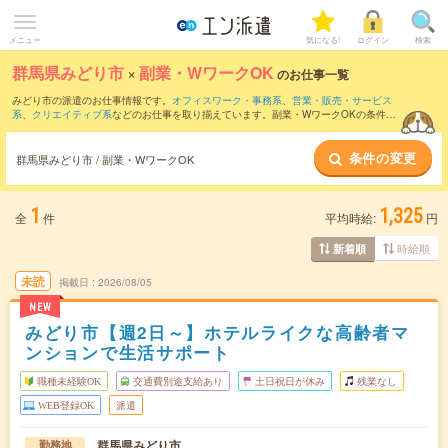
メニュー
気になる!
ログイン
検索
群馬県みどり市
×
副業・WワークOK
のお仕事一覧
みどり市の派遣のお仕事情報です。
オフィスワーク・事務系
、
営業・販売・サービス
系
、
クリエイティブ系
などのお仕事を取り揃えています。副業・WワークOKの条件の
他に、
交通費別途支給あり
、
職種未経験OK
、
友だちと一緒の応募OK
などのこだわり
条件も取り揃えています。
条件の変更
群馬県みどり市 / 副業・WワークOK
1
1,325
全
件
平均時給:
円
時給順
新着順
未読
掲載日
2026/08/05
NEW
みどり市【週2日～】ホテルライクな高齢者マ
ンションで生活サポート
職種未経験OK
交通費別途支給あり
土日祝日が休み
残業なし
WEB登録OK
派遣
群馬県みどり市
勤務地