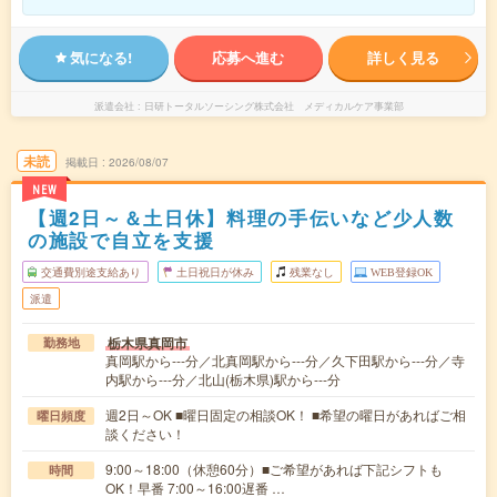
気になる!
応募へ進む
詳しく見る
派遣会社
日研トータルソーシング株式会社 メディカルケア事業部
未読
掲載日
2026/08/07
NEW
【週2日～＆土日休】料理の手伝いなど少人数
の施設で自立を支援
交通費別途支給あり
土日祝日が休み
残業なし
WEB登録OK
派遣
栃木県真岡市
勤務地
真岡駅から---分／北真岡駅から---分／久下田駅から---分／寺
内駅から---分／北山(栃木県)駅から---分
週2日～OK ■曜日固定の相談OK！ ■希望の曜日があればご相
曜日頻度
談ください！
9:00～18:00（休憩60分）■ご希望があれば下記シフトも
時間
OK！早番 7:00～16:00遅番 …