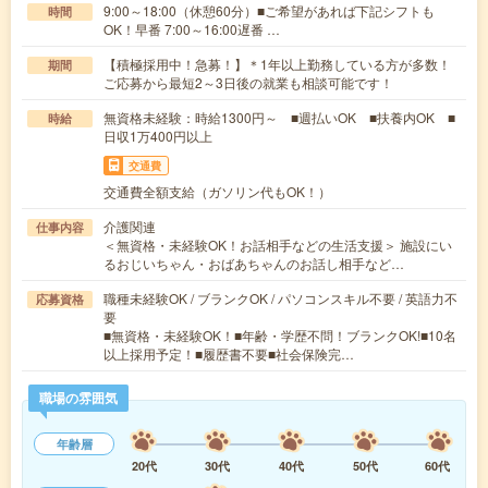
9:00～18:00（休憩60分）■ご希望があれば下記シフトも
時間
OK！早番 7:00～16:00遅番 …
【積極採用中！急募！】＊1年以上勤務している方が多数！
期間
ご応募から最短2～3日後の就業も相談可能です！
無資格未経験：時給1300円～ ■週払いOK ■扶養内OK ■
時給
日収1万400円以上
交通費
交通費全額支給（ガソリン代もOK！）
介護関連
仕事内容
＜無資格・未経験OK！お話相手などの生活支援＞ 施設にい
るおじいちゃん・おばあちゃんのお話し相手など…
職種未経験OK / ブランクOK / パソコンスキル不要 / 英語力不
応募資格
要
■無資格・未経験OK！■年齢・学歴不問！ブランクOK!■10名
以上採用予定！■履歴書不要■社会保険完…
職場の雰囲気
年齢層
20代
30代
40代
50代
60代