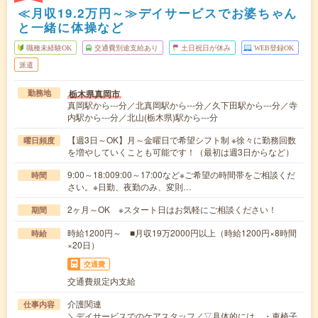
≪月収19.2万円～≫デイサービスでお婆ちゃん
と一緒に体操など
職種未経験OK
交通費別途支給あり
土日祝日が休み
WEB登録OK
派遣
栃木県真岡市
勤務地
真岡駅から---分／北真岡駅から---分／久下田駅から---分／寺
内駅から---分／北山(栃木県)駅から---分
【週3日～OK】月～金曜日で希望シフト制 ※徐々に勤務回数
曜日頻度
を増やしていくことも可能です！（最初は週3日からなど）
9:00～18:009:00～17:00など※ご希望の時間帯をご相談くだ
時間
さい。※日勤、夜勤のみ、変則…
2ヶ月～OK ※スタート日はお気軽にご相談ください！
期間
時給1200円～ ■月収19万2000円以上（時給1200円×8時間
時給
×20日）
交通費
交通費規定内支給
介護関連
仕事内容
＼デイサービスでのケアスタッフ／▽具体的には…・車椅子