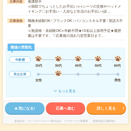
看護助手
仕事内容
≪病院でちょっとしたお手伝い≫○シーツの交換やベッドメ
イキング〇お手洗い・入浴など生活のお手伝い○診…
職種未経験OK / ブランクOK / パソコンスキル不要 / 英語力不
応募資格
要
≪無資格・未経験OK≫年齢不問★10名以上採用予定★履歴
書は不要です。▽応募後の流れ1)翌営業日まで…
職場の雰囲気
年齢層
20代
30代
40代
50代
60代
男女比率
女性
男性
もっと見る
気になる!
応募へ進む
詳しく見る
派遣会社
マンパワーグループ株式会社 ケアサービス事業部 （医療福祉介護関連）