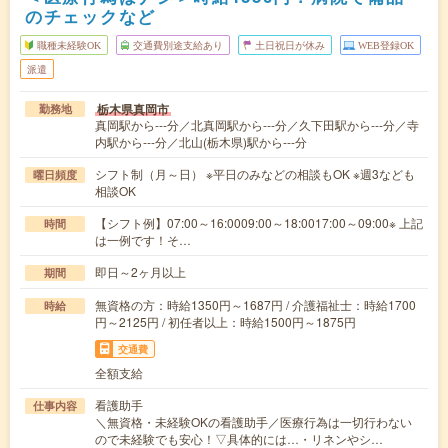
のチェックなど
職種未経験OK
交通費別途支給あり
土日祝日が休み
WEB登録OK
派遣
栃木県真岡市
勤務地
真岡駅から---分／北真岡駅から---分／久下田駅から---分／寺
内駅から---分／北山(栃木県)駅から---分
シフト制（月～日） ※平日のみなどの相談もOK ※週3なども
曜日頻度
相談OK
【シフト例】07:00～16:0009:00～18:0017:00～09:00※ 上記
時間
は一例です！そ…
即日～2ヶ月以上
期間
無資格の方：時給1350円～1687円 / 介護福祉士：時給1700
時給
円～2125円 / 初任者以上：時給1500円～1875円
交通費
全額支給
看護助手
仕事内容
＼無資格・未経験OKの看護助手／医療行為は一切行わない
ので未経験でも安心！▽具体的には…・リネンやシ…