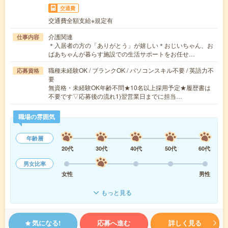
交通費
交通費全額支給※規定有
介護関連
仕事内容
＊入居者の方の「ありがとう」が嬉しい＊おじいちゃん、お
ばあちゃんが暮らす施設での生活サポートをお任せ…
職種未経験OK / ブランクOK / パソコンスキル不要 / 英語力不
応募資格
要
無資格・未経験OK年齢不問★10名以上採用予定★履歴書は
不要です▽応募後の流れ1)翌営業日までに担当…
職場の雰囲気
年齢層
20代
30代
40代
50代
60代
男女比率
女性
男性
もっと見る
気になる!
応募へ進む
詳しく見る