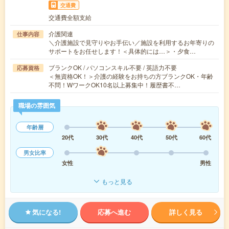
交通費
交通費全額支給
介護関連
仕事内容
＼介護施設で見守りやお手伝い／施設を利用するお年寄りの
サポートをお任せします！＜具体的には…＞・夕食…
ブランクOK / パソコンスキル不要 / 英語力不要
応募資格
＜無資格OK！＞介護の経験をお持ちの方ブランクOK・年齢
不問！WワークOK10名以上募集中！履歴書不…
職場の雰囲気
年齢層
20代
30代
40代
50代
60代
男女比率
女性
男性
もっと見る
気になる!
応募へ進む
詳しく見る