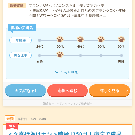
ブランクOK / パソコンスキル不要 / 英語力不要
応募資格
＜無資格OK！＞介護の経験をお持ちの方ブランクOK・年齢
不問！WワークOK10名以上募集中！履歴書不…
職場の雰囲気
年齢層
20代
30代
40代
50代
60代
男女比率
女性
男性
もっと見る
気になる!
応募へ進む
詳しく見る
派遣会社
ケアスタッフィング株式会社
未読
掲載日
2026/08/08
NEW
＜医療行為はナシ＞時給1350円！病院で備品