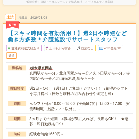
派遣会社
日研トータルソーシング株式会社 メディカルケア事業部
未読
掲載日
2026/08/08
NEW
【スキマ時間を有効活用！】週2日や時短など
働き方多数＊介護施設でサポートスタッフ
交通費別途支給あり
土日祝日が休み
残業なし
WEB登録OK
派遣
栃木県真岡市
勤務地
真岡駅から---分／北真岡駅から---分／久下田駅から---分／寺
内駅から---分／北山(栃木県)駅から---分
週2日～OK！（週1日もご相談ください！） ※希望のシフト
曜日頻度
を毎月提出（日数と曜日の組み合わせや固定も可）
≪シフト例≫10:00～15:00（実働5時間）12:00～17:00（実
時間
働5時間）上記シフト以外に…
3ヵ月までの短期 ※職場が気に入れば、長期もOK！ ★急
期間
募！即日勤務もOK！
経験者時給1650円～
時給