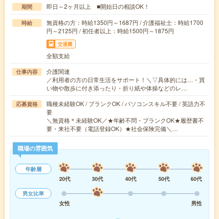
即日～2ヶ月以上 ■開始日の相談OK！
期間
無資格の方：時給1350円～1687円 / 介護福祉士：時給1700
時給
円～2125円 / 初任者以上：時給1500円～1875円
交通費
全額支給
介護関連
仕事内容
／利用者の方の日常生活をサポート！＼▽具体的には…・買
い物や散歩に付き添ったり・折り紙や体操などのレ…
職種未経験OK / ブランクOK / パソコンスキル不要 / 英語力不
応募資格
要
＼無資格＊未経験OK／★年齢不問・ブランクOK★履歴書不
要・来社不要（電話登録OK）★社会保険完備＼…
職場の雰囲気
年齢層
20代
30代
40代
50代
60代
男女比率
女性
男性