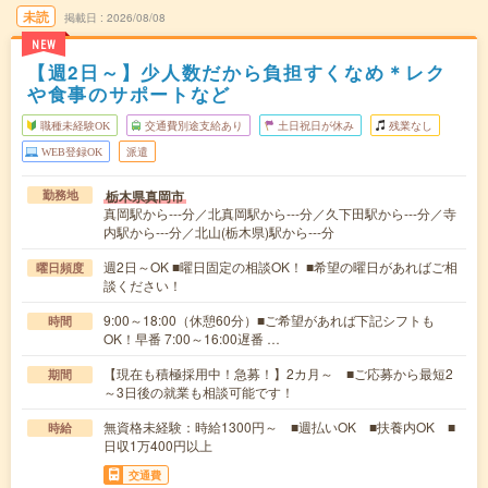
未読
掲載日
2026/08/08
NEW
【週2日～】少人数だから負担すくなめ＊レク
や食事のサポートなど
職種未経験OK
交通費別途支給あり
土日祝日が休み
残業なし
WEB登録OK
派遣
栃木県真岡市
勤務地
真岡駅から---分／北真岡駅から---分／久下田駅から---分／寺
内駅から---分／北山(栃木県)駅から---分
週2日～OK ■曜日固定の相談OK！ ■希望の曜日があればご相
曜日頻度
談ください！
9:00～18:00（休憩60分）■ご希望があれば下記シフトも
時間
OK！早番 7:00～16:00遅番 …
【現在も積極採用中！急募！】2カ月～ ■ご応募から最短2
期間
～3日後の就業も相談可能です！
無資格未経験：時給1300円～ ■週払いOK ■扶養内OK ■
時給
日収1万400円以上
交通費