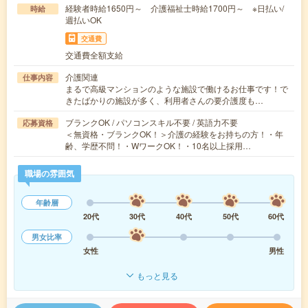
経験者時給1650円～ 介護福祉士時給1700円～ ※日払い/
時給
週払いOK
交通費
交通費全額支給
介護関連
仕事内容
まるで高級マンションのような施設で働けるお仕事です！で
きたばかりの施設が多く、利用者さんの要介護度も…
ブランクOK / パソコンスキル不要 / 英語力不要
応募資格
＜無資格・ブランクOK！＞介護の経験をお持ちの方！・年
齢、学歴不問！・WワークOK！・10名以上採用…
職場の雰囲気
年齢層
20代
30代
40代
50代
60代
男女比率
女性
男性
もっと見る