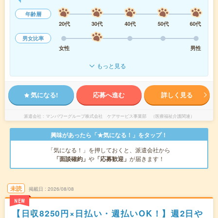
年齢層
20代
30代
40代
50代
60代
男女比率
女性
男性
もっと見る
気になる!
応募へ進む
詳しく見る
派遣会社
マンパワーグループ株式会社 ケアサービス事業部 （医療福祉介護関連）
興味があったら「★気になる！」をタップ！
「気になる！」を押しておくと、派遣会社から
「面談確約」
や
「応募歓迎」
が届きます！
未読
掲載日
2026/08/08
NEW
【日収8250円×日払い・週払いOK！】週2日や