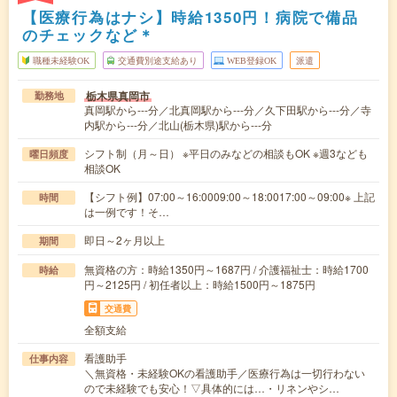
【医療行為はナシ】時給1350円！病院で備品
のチェックなど＊
職種未経験OK
交通費別途支給あり
WEB登録OK
派遣
栃木県真岡市
勤務地
真岡駅から---分／北真岡駅から---分／久下田駅から---分／寺
内駅から---分／北山(栃木県)駅から---分
シフト制（月～日） ※平日のみなどの相談もOK ※週3なども
曜日頻度
相談OK
【シフト例】07:00～16:0009:00～18:0017:00～09:00※ 上記
時間
は一例です！そ…
即日～2ヶ月以上
期間
無資格の方：時給1350円～1687円 / 介護福祉士：時給1700
時給
円～2125円 / 初任者以上：時給1500円～1875円
交通費
全額支給
看護助手
仕事内容
＼無資格・未経験OKの看護助手／医療行為は一切行わない
ので未経験でも安心！▽具体的には…・リネンやシ…