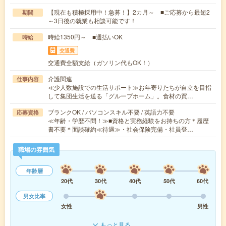
【現在も積極採用中！急募！】2カ月～ ■ご応募から最短2
期間
～3日後の就業も相談可能です！
時給1350円～ ■週払いOK
時給
交通費
交通費全額支給（ガソリン代もOK！）
介護関連
仕事内容
≪少人数施設での生活サポート≫お年寄りたちが自立を目指
して集団生活を送る「グループホーム」。食材の買…
ブランクOK / パソコンスキル不要 / 英語力不要
応募資格
≪年齢・学歴不問！≫■資格と実務経験をお持ちの方＊履歴
書不要＊面談確約≪待遇≫・社会保険完備・社員登…
職場の雰囲気
年齢層
20代
30代
40代
50代
60代
男女比率
女性
男性
もっと見る