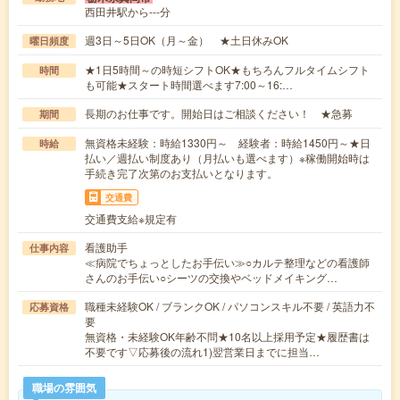
西田井駅から---分
週3日～5日OK（月～金） ★土日休みOK
曜日頻度
★1日5時間～の時短シフトOK★もちろんフルタイムシフト
時間
も可能★スタート時間選べます7:00～16:…
長期のお仕事です。開始日はご相談ください！ ★急募
期間
無資格未経験：時給1330円～ 経験者：時給1450円～★日
時給
払い／週払い制度あり（月払いも選べます）※稼働開始時は
手続き完了次第のお支払いとなります。
交通費
交通費支給※規定有
看護助手
仕事内容
≪病院でちょっとしたお手伝い≫○カルテ整理などの看護師
さんのお手伝い○シーツの交換やベッドメイキング…
職種未経験OK / ブランクOK / パソコンスキル不要 / 英語力不
応募資格
要
無資格・未経験OK年齢不問★10名以上採用予定★履歴書は
不要です▽応募後の流れ1)翌営業日までに担当…
職場の雰囲気