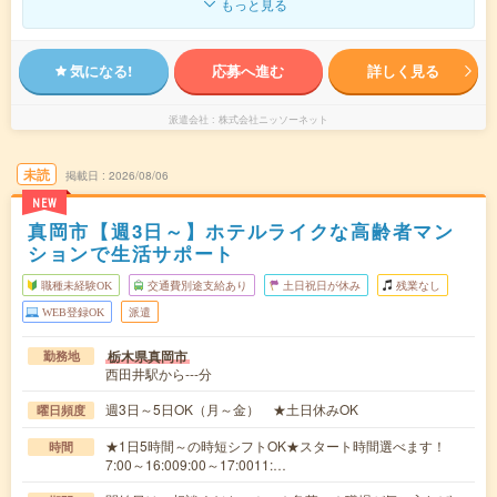
もっと見る
気になる!
応募へ進む
詳しく見る
派遣会社
株式会社ニッソーネット
未読
掲載日
2026/08/06
NEW
真岡市【週3日～】ホテルライクな高齢者マン
ションで生活サポート
職種未経験OK
交通費別途支給あり
土日祝日が休み
残業なし
WEB登録OK
派遣
栃木県真岡市
勤務地
西田井駅から---分
週3日～5日OK（月～金） ★土日休みOK
曜日頻度
★1日5時間～の時短シフトOK★スタート時間選べます！
時間
7:00～16:009:00～17:0011:…