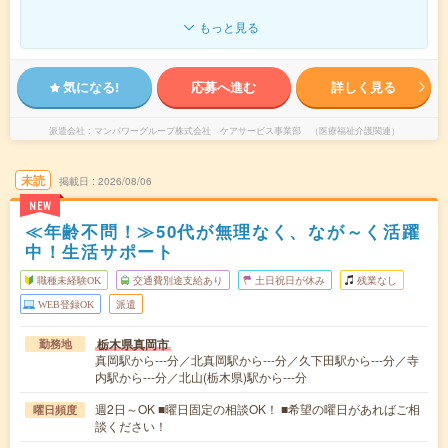
もっと見る
気になる!
応募へ進む
詳しく見る
派遣会社
マンパワーグループ株式会社 ケアサービス事業部 （医療福祉介護関連）
未読
掲載日
2026/08/06
NEW
≪年齢不問！≫50代が無理なく、なが～く活躍
中！生活サポート
職種未経験OK
交通費別途支給あり
土日祝日が休み
残業なし
WEB登録OK
派遣
栃木県真岡市
勤務地
真岡駅から---分／北真岡駅から---分／久下田駅から---分／寺
内駅から---分／北山(栃木県)駅から---分
週2日～OK ■曜日固定の相談OK！ ■希望の曜日があればご相
曜日頻度
談ください！