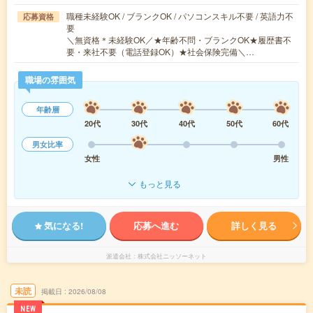
職種未経験OK / ブランクOK / パソコンスキル不要 / 英語力不
応募資格
要
＼無資格＊未経験OK／★年齢不問・ブランクOK★履歴書不
要・来社不要（電話登録OK）★社会保険完備＼…
職場の雰囲気
年齢層
20代
30代
40代
50代
60代
男女比率
女性
男性
もっと見る
気になる!
応募へ進む
詳しく見る
派遣会社
株式会社ニッソーネット
未読
掲載日
2026/08/08
NEW