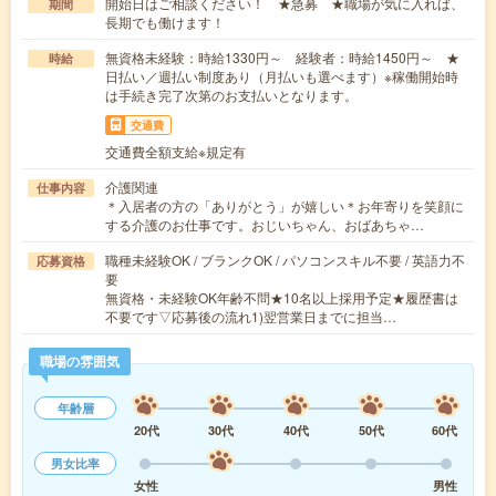
開始日はご相談ください！ ★急募 ★職場が気に入れば、
期間
長期でも働けます！
無資格未経験：時給1330円～ 経験者：時給1450円～ ★
時給
日払い／週払い制度あり（月払いも選べます）※稼働開始時
は手続き完了次第のお支払いとなります。
交通費
交通費全額支給※規定有
介護関連
仕事内容
＊入居者の方の「ありがとう」が嬉しい＊お年寄りを笑顔に
する介護のお仕事です。おじいちゃん、おばあちゃ…
職種未経験OK / ブランクOK / パソコンスキル不要 / 英語力不
応募資格
要
無資格・未経験OK年齢不問★10名以上採用予定★履歴書は
不要です▽応募後の流れ1)翌営業日までに担当…
職場の雰囲気
年齢層
20代
30代
40代
50代
60代
男女比率
女性
男性