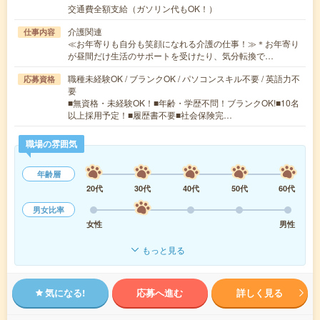
交通費全額支給（ガソリン代もOK！）
介護関連
仕事内容
≪お年寄りも自分も笑顔になれる介護の仕事！≫＊お年寄り
が昼間だけ生活のサポートを受けたり、気分転換で…
職種未経験OK / ブランクOK / パソコンスキル不要 / 英語力不
応募資格
要
■無資格・未経験OK！■年齢・学歴不問！ブランクOK!■10名
以上採用予定！■履歴書不要■社会保険完…
職場の雰囲気
年齢層
20代
30代
40代
50代
60代
男女比率
女性
男性
もっと見る
気になる!
応募へ進む
詳しく見る