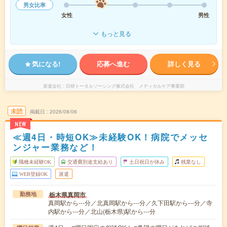
男女比率
女性
男性
もっと見る
気になる!
応募へ進む
詳しく見る
派遣会社
日研トータルソーシング株式会社 メディカルケア事業部
未読
掲載日
2026/08/06
NEW
≪週4日・時短OK≫未経験OK！病院でメッセ
ンジャー業務など！
職種未経験OK
交通費別途支給あり
土日祝日が休み
残業なし
WEB登録OK
派遣
栃木県真岡市
勤務地
真岡駅から---分／北真岡駅から---分／久下田駅から---分／寺
内駅から---分／北山(栃木県)駅から---分