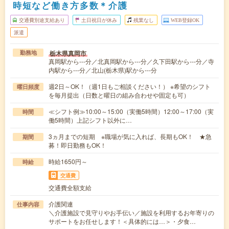
時短など働き方多数＊介護
交通費別途支給あり
土日祝日が休み
残業なし
WEB登録OK
派遣
栃木県真岡市
勤務地
真岡駅から---分／北真岡駅から---分／久下田駅から---分／寺
内駅から---分／北山(栃木県)駅から---分
週2日～OK！（週1日もご相談ください！） ※希望のシフト
曜日頻度
を毎月提出（日数と曜日の組み合わせや固定も可）
≪シフト例≫10:00～15:00（実働5時間）12:00～17:00（実
時間
働5時間）上記シフト以外に…
3ヵ月までの短期 ※職場が気に入れば、長期もOK！ ★急
期間
募！即日勤務もOK！
時給1650円～
時給
交通費
交通費全額支給
介護関連
仕事内容
＼介護施設で見守りやお手伝い／施設を利用するお年寄りの
サポートをお任せします！＜具体的には…＞・夕食…