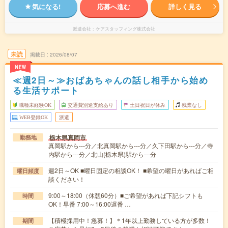
気になる!
応募へ進む
詳しく見る
派遣会社
ケアスタッフィング株式会社
未読
掲載日
2026/08/07
NEW
≪週2日～≫おばあちゃんの話し相手から始め
る生活サポート
職種未経験OK
交通費別途支給あり
土日祝日が休み
残業なし
WEB登録OK
派遣
栃木県真岡市
勤務地
真岡駅から---分／北真岡駅から---分／久下田駅から---分／寺
内駅から---分／北山(栃木県)駅から---分
週2日～OK ■曜日固定の相談OK！ ■希望の曜日があればご相
曜日頻度
談ください！
9:00～18:00（休憩60分）■ご希望があれば下記シフトも
時間
OK！早番 7:00～16:00遅番 …
【積極採用中！急募！】＊1年以上勤務している方が多数！
期間