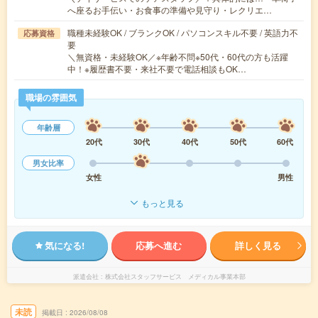
へ座るお手伝い・お食事の準備や見守り・レクリエ…
職種未経験OK / ブランクOK / パソコンスキル不要 / 英語力不
応募資格
要
＼無資格・未経験OK／※年齢不問※50代・60代の方も活躍
中！※履歴書不要・来社不要で電話相談もOK…
職場の雰囲気
年齢層
20代
30代
40代
50代
60代
男女比率
女性
男性
もっと見る
気になる!
応募へ進む
詳しく見る
派遣会社
株式会社スタッフサービス メディカル事業本部
未読
掲載日
2026/08/08