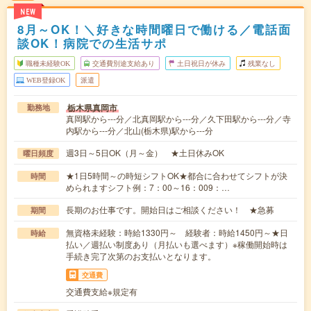
NEW
8月～OK！＼好きな時間曜日で働ける／電話面
談OK！病院での生活サポ
職種未経験OK
交通費別途支給あり
土日祝日が休み
残業なし
WEB登録OK
派遣
栃木県真岡市
勤務地
真岡駅から---分／北真岡駅から---分／久下田駅から---分／寺
内駅から---分／北山(栃木県)駅から---分
週3日～5日OK（月～金） ★土日休みOK
曜日頻度
★1日5時間～の時短シフトOK★都合に合わせてシフトが決
時間
められますシフト例：7：00～16：009：…
長期のお仕事です。開始日はご相談ください！ ★急募
期間
無資格未経験：時給1330円～ 経験者：時給1450円～★日
時給
払い／週払い制度あり（月払いも選べます）※稼働開始時は
手続き完了次第のお支払いとなります。
交通費
交通費支給※規定有