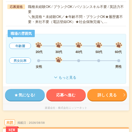
職種未経験OK / ブランクOK / パソコンスキル不要 / 英語力不
応募資格
要
＼無資格＊未経験OK／★年齢不問・ブランクOK★履歴書不
要・来社不要（電話登録OK）★社会保険完備＼…
職場の雰囲気
年齢層
20代
30代
40代
50代
60代
男女比率
女性
男性
もっと見る
気になる!
応募へ進む
詳しく見る
派遣会社
株式会社ニッソーネット
未読
掲載日
2026/08/08
NEW