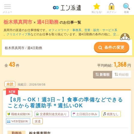
メニュー
気になる!
ログイン
検索
栃木県真岡市
×
週4日勤務
のお仕事一覧
真岡市の派遣のお仕事情報です。
オフィスワーク・事務系
、
営業・販売・サービス系
、
クリエイティブ系
などのお仕事を取り揃えています。週4日勤務の条件の他に、
交通
費別途支給あり
、
職種未経験OK
、
友だちと一緒の応募OK
などのこだわり条件も取り
揃えています。
条件の変更
栃木県真岡市 / 週4日勤務
43
1,368
全
件
平均時給:
円
時給順
新着順
未読
掲載日
2026/08/08
NEW
【8月～OK！週3日～】食事の準備などできる
ことから看護助手＊週払いOK
職種未経験OK
交通費別途支給あり
土日祝日が休み
残業なし
WEB登録OK
派遣
栃木県真岡市
勤務地