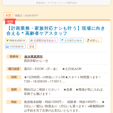
派遣会社
ケアスタッフィング株式会社
未読
掲載日
2026/08/07
NEW
【計画業務・家族対応ナシも叶う】現場に向き
合える＊高齢者ケアスタッフ
職種未経験OK
交通費別途支給あり
土日祝日が休み
残業なし
WEB登録OK
派遣
栃木県真岡市
勤務地
西田井駅から---分
週3日～5日OK（月～金） ★土日休みOK
曜日頻度
★1日5時間～の時短シフトOK★スタート時間選べます！
時間
7:00～16:009:00～17:0011:…
開始日はご相談ください！ ★急募 ★職場が気に入れば、
期間
長期でも働けます！
無資格未経験：時給1330円～ 経験者：時給1450円～ ★
時給
日払い／週払い制度あり（月払いも選べます）※稼働開始時
は手続き完了次第のお支払いとなります。