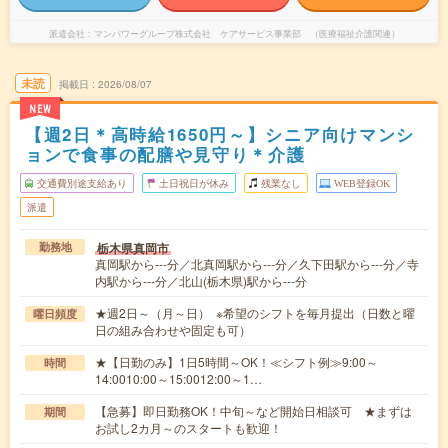
派遣会社
マンパワーグループ株式会社 ケアサービス事業部 （医療福祉介護関連）
未読
掲載日
2026/08/07
NEW
【週2日＊高時給1650円～】シニア向けマンシ
ョンで食事の配膳や見守り＊介護
交通費別途支給あり
土日祝日が休み
残業なし
WEB登録OK
派遣
栃木県真岡市
勤務地
真岡駅から---分／北真岡駅から---分／久下田駅から---分／寺
内駅から---分／北山(栃木県)駅から---分
★週2日～（月～日） ※希望のシフトを毎月提出（日数と曜
曜日頻度
日の組み合わせや固定も可）
★【日勤のみ】1日5時間～OK！≪シフト例≫9:00～
時間
14:0010:00～15:0012:00～1…
【急募】即日勤務OK！中旬～など開始日相談可 ★まずは
期間
お試し2カ月～のスタートも歓迎！