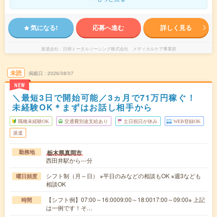
気になる!
応募へ進む
詳しく見る
派遣会社
日研トータルソーシング株式会社 メディカルケア事業部
未読
掲載日
2026/08/07
NEW
＼最短3日で開始可能／3ヵ月で71万円稼ぐ！
未経験OK＊まずはお話し相手から
職種未経験OK
交通費別途支給あり
土日祝日が休み
WEB登録OK
派遣
栃木県真岡市
勤務地
西田井駅から---分
シフト制（月～日） ※平日のみなどの相談もOK ※週3なども
曜日頻度
相談OK
【シフト例】07:00～16:0009:00～18:0017:00～09:00※ 上記
時間
は一例です！そ…