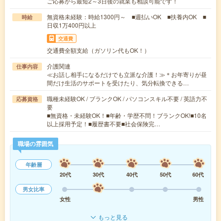
ご応募から最短2～3日後の就業も相談可能です！
無資格未経験：時給1300円～ ■週払いOK ■扶養内OK ■
時給
日収1万400円以上
交通費
交通費全額支給（ガソリン代もOK！）
介護関連
仕事内容
≪お話し相手になるだけでも立派な介護！≫＊お年寄りが昼
間だけ生活のサポートを受けたり、気分転換できる…
職種未経験OK / ブランクOK / パソコンスキル不要 / 英語力不
応募資格
要
■無資格・未経験OK！■年齢・学歴不問！ブランクOK!■10名
以上採用予定！■履歴書不要■社会保険完…
職場の雰囲気
年齢層
20代
30代
40代
50代
60代
男女比率
女性
男性
もっと見る