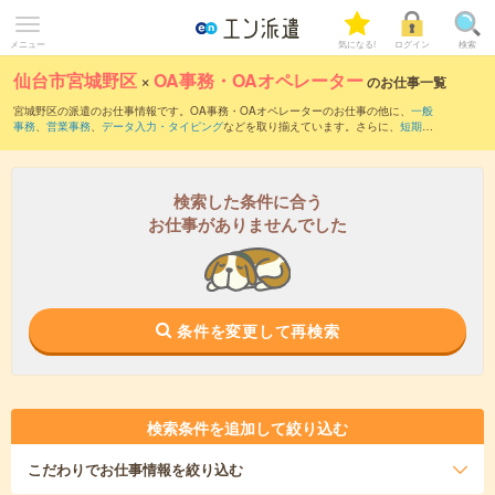
メニュー
気になる!
ログイン
検索
仙台市宮城野区
×
OA事務・OAオペレーター
のお仕事一覧
宮城野区の派遣のお仕事情報です。OA事務・OAオペレーターのお仕事の他に、
一般
事務
、
営業事務
、
データ入力・タイピング
などを取り揃えています。さらに、
短期
・
単発
などの期間や、
職種未経験OK
などのこだわり条件で絞り込んでいただけます。職
種辞典：
OA事務・OAオペレーターのお仕事とは？とは？
検索した条件に合う
お仕事がありませんでした
条件を変更して再検索
検索条件を追加して絞り込む
こだわり
でお仕事情報を絞り込む