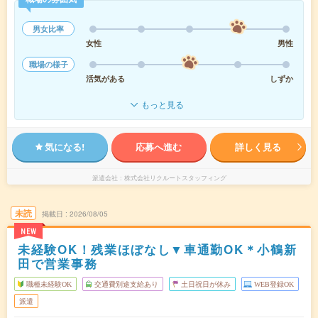
男女比率
女性
男性
職場の様子
活気がある
しずか
もっと見る
気になる!
応募へ進む
詳しく見る
派遣会社
株式会社リクルートスタッフィング
未読
掲載日
2026/08/05
NEW
未経験OK！残業ほぼなし▼車通勤OK＊小鶴新
田で営業事務
職種未経験OK
交通費別途支給あり
土日祝日が休み
WEB登録OK
派遣