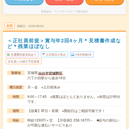
派遣会社
マンパワーグループ株式会社
未読
掲載日
2026/08/02
＜正社員前提＞賞与年2回4ヶ月＊見積書作成な
ど＊残業ほぼなし
交通費別途支給あり
土日祝日が休み
WEB登録OK
正社員への紹介予定派遣
宮城県
仙台市宮城野区
勤務地
六丁の目駅から徒歩16分
月～金 ※土日祝休み
曜日頻度
9:00～17:45 ※残業はほとんどありません。※休憩は計90分
時間
です。
【急募】即日～長期 ※開始日はご相談可能です！
期間
時給1350円＋交 【月収例】258,187円～ ■給与の前払い
時給
が可能な速払いサービスあり