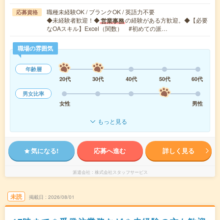
職種未経験OK / ブランクOK / 英語力不要
応募資格
◆未経験者歓迎！◆
の経験がある方歓迎。◆【必要
営業事務
なOAスキル】Excel（関数） #初めての派…
職場の雰囲気
年齢層
20代
30代
40代
50代
60代
男女比率
女性
男性
もっと見る
気になる!
応募へ進む
詳しく見る
派遣会社
株式会社スタッフサービス
未読
掲載日
2026/08/01