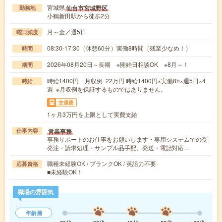
宮城県
仙台市宮城野区
勤務地
小鶴新田駅から徒歩2分
月～金／週5日
曜日頻度
08:30-17:30（休憩60分）実働8時間（残業少なめ！）
時間
2026年08月20日～長期 ※開始日相談OK ※8月～！
期間
時給1400円 月収例 22万円 時給1400円×実働8h×週5日×4
時給
週 ※月収例を保証するものではありません。
交通費
1ヶ月3万円を上限として実費支給
営業事務
仕事内容
事務サポートのお仕事をお願いします・専用システムでの受
発注・請求処理・サンプル品手配、発送・電話対応…
職種未経験OK / ブランクOK / 英語力不要
応募資格
■未経験OK！
職場の雰囲気
年齢層