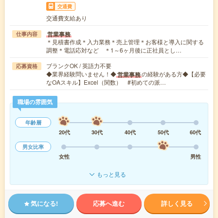
交通費
交通費支給あり
営業事務
仕事内容
＊見積書作成＊入力業務＊売上管理＊お客様と導入に関する
調整＊電話応対など ＊1～6ヶ月後に正社員とし…
ブランクOK / 英語力不要
応募資格
◆業界経験問いません！◆
の経験がある方◆【必要
営業事務
なOAスキル】Excel（関数） #初めての派…
職場の雰囲気
年齢層
20代
30代
40代
50代
60代
男女比率
女性
男性
もっと見る
気になる!
応募へ進む
詳しく見る