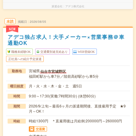
派遣会社
アデコ株式会社
未読
掲載日
2026/08/05
NEW
アデコ独占求人！大手メーカー×営業事務＠車
通勤OK
職種未経験OK
交通費別途支給あり
WEB登録OK
正社員への紹介予定派遣
宮城県
仙台市宮城野区
勤務地
福田町駅から車7分／陸前高砂駅から車5分
月・火・水・木・金・土 週5日
曜日頻度
9:00～17:30(実働:7時間30分) (休憩60分)
時間
2026/9/上旬～最長6ヶ月の派遣期間後、直接雇用予定 ★9
期間
月～OK！
時給1300円 ＊直雇用後は月給例:200000円～260000円
時給
交通費