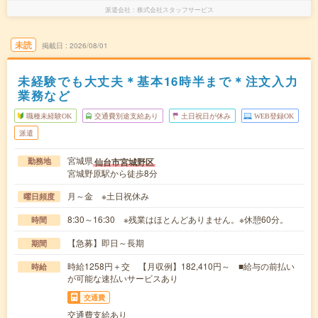
派遣会社
株式会社スタッフサービス
未読
掲載日
2026/08/01
未経験でも大丈夫＊基本16時半まで＊注文入力
業務など
職種未経験OK
交通費別途支給あり
土日祝日が休み
WEB登録OK
派遣
宮城県
仙台市宮城野区
勤務地
宮城野原駅から徒歩8分
月～金 ※土日祝休み
曜日頻度
8:30～16:30 ※残業はほとんどありません。※休憩60分。
時間
【急募】即日～長期
期間
時給1258円＋交 【月収例】182,410円～ ■給与の前払い
時給
が可能な速払いサービスあり
交通費
交通費支給あり