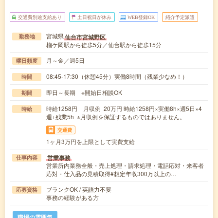
交通費別途支給あり
土日祝日が休み
WEB登録OK
紹介予定派遣
宮城県
仙台市宮城野区
勤務地
榴ケ岡駅から徒歩5分／仙台駅から徒歩15分
月～金／週5日
曜日頻度
08:45-17:30（休憩45分）実働8時間（残業少なめ！）
時間
即日～長期 ※開始日相談OK
期間
時給1258円 月収例 20万円 時給1258円×実働8h×週5日×4
時給
週+残業5h ※月収例を保証するものではありません。
交通費
1ヶ月3万円を上限として実費支給
営業事務
仕事内容
営業所内業務全般・売上処理・請求処理・電話応対・来客者
応対・仕入品の見積取得#想定年収300万以上の…
ブランクOK / 英語力不要
応募資格
事務の経験がある方
職場の雰囲気