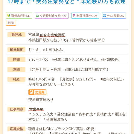
17時まで＊受発注業務など＊未経験の方も歓迎
職種未経験OK
交通費別途支給あり
土日祝日が休み
WEB登録OK
派遣
宮城県
仙台市宮城野区
勤務地
小鶴新田駅から徒歩10分／苦竹駅から徒歩16分
月～金 ※土日祝休み
曜日頻度
8:30～17:00 ※残業はほとんどありません。※休憩60分。
時間
【急募】即日～長期 ※開始日はご相談可能です！
期間
時給1345円＋交 【月収例】232,012円～ ■給与の前払い
時給
が可能な速払いサービスあり
交通費
交通費支給あり
営業事務
仕事内容
＊システム入力＊受発注業務＊資料作成＊見積作成＊電話応
対など ＊研修制度あり
職種未経験OK / ブランクOK / 英語力不要
応募資格
未経験OK！【必要なOAスキル】Word（作表） #初めての