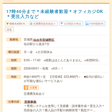
17時40分まで＊未経験者歓迎＊オフィカジOK
＊受注入力など
職種未経験OK
交通費別途支給あり
土日祝日が休み
WEB登録OK
派遣
宮城県
仙台市宮城野区
勤務地
仙台駅から徒歩7分
月～金 ※土日祝休み
曜日頻度
9:00～17:40 ※残業はほとんどありません。※休憩60分。
時間
2026/09/01～長期 ※9月～！
期間
時給1460円＋交 【月収例】223,866円～ ■給与の前払い
時給
が可能な速払いサービスあり
交通費
交通費支給あり
営業事務
仕事内容
＊専用システムを使用して見積書・請求書作成＊受注入力＊
売掛金の入力＊購入品の手配や納期管理＊勤怠デー…