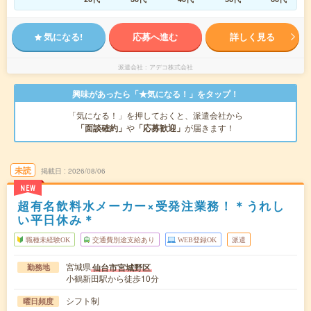
気になる!
応募へ進む
詳しく見る
派遣会社
アデコ株式会社
興味があったら「★気になる！」をタップ！
「気になる！」を押しておくと、派遣会社から
「面談確約」
や
「応募歓迎」
が届きます！
未読
掲載日
2026/08/06
NEW
超有名飲料水メーカー×受発注業務！＊うれし
い平日休み＊
職種未経験OK
交通費別途支給あり
WEB登録OK
派遣
宮城県
仙台市宮城野区
勤務地
小鶴新田駅から徒歩10分
シフト制
曜日頻度