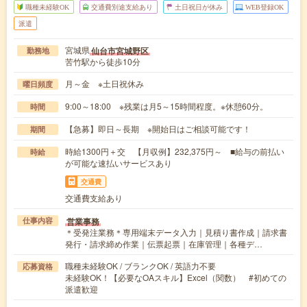
職種未経験OK
交通費別途支給あり
土日祝日が休み
WEB登録OK
派遣
宮城県
仙台市宮城野区
勤務地
苦竹駅から徒歩10分
月～金 ※土日祝休み
曜日頻度
9:00～18:00 ※残業は月5～15時間程度。※休憩60分。
時間
【急募】即日～長期 ※開始日はご相談可能です！
期間
時給1300円＋交 【月収例】232,375円～ ■給与の前払い
時給
が可能な速払いサービスあり
交通費
交通費支給あり
営業事務
仕事内容
＊受発注業務＊専用端末データ入力｜見積り書作成｜請求書
発行・請求締め作業｜伝票起票｜在庫管理｜各種デ…
職種未経験OK / ブランクOK / 英語力不要
応募資格
未経験OK！【必要なOAスキル】Excel（関数） #初めての
派遣歓迎