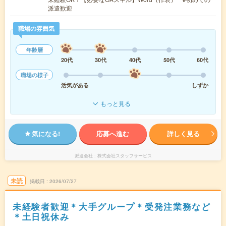
派遣歓迎
職場の雰囲気
年齢層
20代
30代
40代
50代
60代
職場の様子
活気がある
しずか
もっと見る
気になる!
応募へ進む
詳しく見る
派遣会社
株式会社スタッフサービス
未読
掲載日
2026/07/27
未経験者歓迎＊大手グループ＊受発注業務など
＊土日祝休み