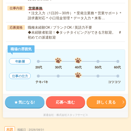
営業事務
仕事内容
＊注文入力（1日20～30件）＊受発注業務＊営業サポート＊
請求書対応＊小口現金管理＊データ入力＊来客…
職種未経験OK / ブランクOK / 英語力不要
応募資格
◆未経験者歓迎！◆タッチタイピングができる方歓迎。 #
初めての派遣歓迎
職場の雰囲気
年齢層
20代
30代
40代
50代
60代
仕事の仕方
テキパキ
コツコツ
気になる!
応募へ進む
詳しく見る
派遣会社
株式会社スタッフサービス
未読
掲載日
2026/08/01