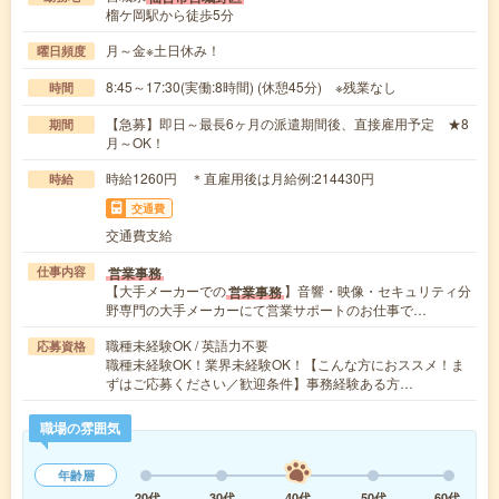
榴ケ岡駅から徒歩5分
月～金※土日休み！
曜日頻度
8:45～17:30(実働:8時間) (休憩45分) ※残業なし
時間
【急募】即日～最長6ヶ月の派遣期間後、直接雇用予定 ★8
期間
月～OK！
時給1260円 ＊直雇用後は月給例:214430円
時給
交通費
交通費支給
営業事務
仕事内容
【大手メーカーでの
】音響・映像・セキュリティ分
営業事務
野専門の大手メーカーにて営業サポートのお仕事で…
職種未経験OK / 英語力不要
応募資格
職種未経験OK！業界未経験OK！【こんな方におススメ！ま
ずはご応募ください／歓迎条件】事務経験ある方…
職場の雰囲気
年齢層
20代
30代
40代
50代
60代