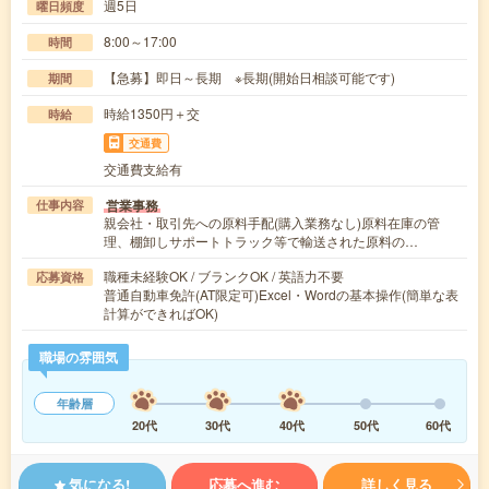
週5日
曜日頻度
8:00～17:00
時間
【急募】即日～長期 ※長期(開始日相談可能です)
期間
時給1350円＋交
時給
交通費
交通費支給有
営業事務
仕事内容
親会社・取引先への原料手配(購入業務なし)原料在庫の管
理、棚卸しサポートトラック等で輸送された原料の…
職種未経験OK / ブランクOK / 英語力不要
応募資格
普通自動車免許(AT限定可)Excel・Wordの基本操作(簡単な表
計算ができればOK)
職場の雰囲気
年齢層
20代
30代
40代
50代
60代
気になる!
応募へ進む
詳しく見る