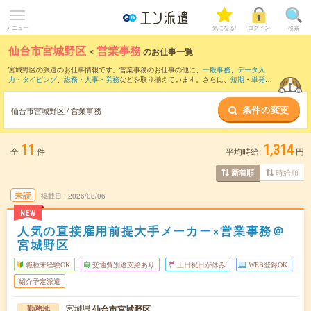
メニュー
気になる!
ログイン
検索
仙台市宮城野区
×
営業事務
のお仕事一覧
宮城野区の派遣のお仕事情報です。営業事務のお仕事の他に、
一般事務
、
データ入
力・タイピング
、
総務・人事・労務
などを取り揃えています。さらに、
短期
・
単発
な
どの期間や、
職種未経験OK
などのこだわり条件で絞り込んでいただけます。職種辞
典：
営業事務のお仕事とは？とは？
条件の変更
仙台市宮城野区 / 営業事務
11
1,314
全
件
平均時給:
円
時給順
新着順
未読
掲載日
2026/08/06
NEW
人気の直接雇用前提大手メーカー×営業事務＠
宮城野区
職種未経験OK
交通費別途支給あり
土日祝日が休み
WEB登録OK
紹介予定派遣
宮城県
仙台市宮城野区
勤務地