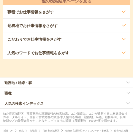
他の検索結果ページを見る
職種
でお仕事情報をさがす
勤務地
でお仕事情報をさがす
こだわり
でお仕事情報をさがす
人気のワード
でお仕事情報をさがす
勤務地 / 路線・駅
職種
人気の検索インデックス
仙台市宮城野区 - 営業事務の派遣情報の検索結果。エン派遣は、エンが運営する人材派遣会社
のポータルサイト。仙台市宮城野区の派遣/求人情報を職種、勤務地、時給、勤務時間、長期・
短期などの希望条件から、あなたにピッタリの派遣（営業事務）のお仕事を探せます。
派遣TOP
東北
宮城県
仙台市宮城野区
仙台市宮城野区 オフィスワーク・事務系
仙台市宮城野