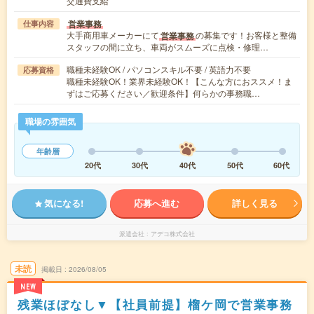
交通費支給
営業事務
仕事内容
大手商用車メーカーにて
の募集です！お客様と整備
営業事務
スタッフの間に立ち、車両がスムーズに点検・修理…
職種未経験OK / パソコンスキル不要 / 英語力不要
応募資格
職種未経験OK！業界未経験OK！【こんな方におススメ！ま
ずはご応募ください／歓迎条件】何らかの事務職…
職場の雰囲気
年齢層
20代
30代
40代
50代
60代
気になる!
応募へ進む
詳しく見る
派遣会社
アデコ株式会社
未読
掲載日
2026/08/05
NEW
残業ほぼなし▼【社員前提】榴ケ岡で営業事務