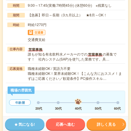
9:00～17:45(実働:7時間45分) (休憩60分) ※残業なし
時間
【急募】即日～長期（3カ月以上） ★8月～OK！
期間
時給1270円
時給
交通費
交通費支給
営業事務
仕事内容
誰もが知る有名飲料水メーカーのでの
の募集で
営業事務
す！ 社内システム(SAP)を使?した業務です。具…
職種未経験OK / 英語力不要
応募資格
職種未経験OK！業界未経験OK！【こんな方におススメ！ま
ずはご応募ください／歓迎条件】PC操作スキル…
職場の雰囲気
年齢層
20代
30代
40代
50代
60代
気になる!
応募へ進む
詳しく見る