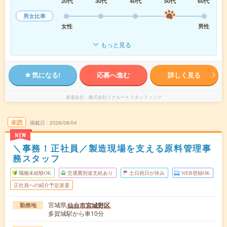
20代
30代
40代
50代
60代
男女比率
女性
男性
もっと見る
気になる!
応募へ進む
詳しく見る
派遣会社
株式会社リクルートスタッフィング
未読
掲載日
2026/08/04
NEW
＼事務！正社員／製造現場を支える原料管理事
務スタッフ
職種未経験OK
交通費別途支給あり
土日祝日が休み
WEB登録OK
正社員への紹介予定派遣
宮城県
仙台市宮城野区
勤務地
多賀城駅から車10分