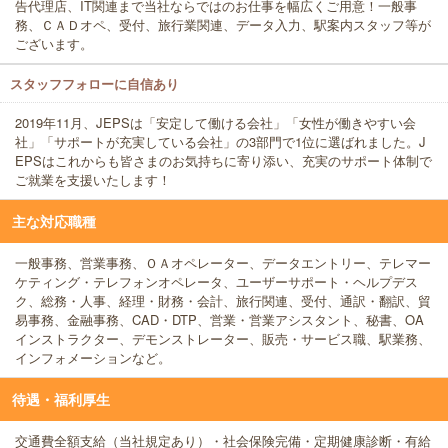
告代理店、IT関連まで当社ならではのお仕事を幅広くご用意！一般事
務、ＣＡＤオペ、受付、旅行業関連、データ入力、駅案内スタッフ等が
ございます。
スタッフフォローに自信あり
2019年11月、JEPSは「安定して働ける会社」「女性が働きやすい会
社」「サポートが充実している会社」の3部門で1位に選ばれました。J
EPSはこれからも皆さまのお気持ちに寄り添い、充実のサポート体制で
ご就業を支援いたします！
主な対応職種
一般事務、営業事務、ＯＡオペレーター、データエントリー、テレマー
ケティング・テレフォンオペレータ、ユーザーサポート・ヘルプデス
ク、総務・人事、経理・財務・会計、旅行関連、受付、通訳・翻訳、貿
易事務、金融事務、CAD・DTP、営業・営業アシスタント、秘書、OA
インストラクター、デモンストレーター、販売・サービス職、駅業務、
インフォメーションなど。
待遇・福利厚生
交通費全額支給（当社規定あり）・社会保険完備・定期健康診断・有給