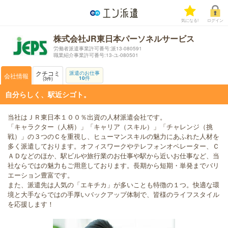
気になる!
ログイン
株式会社JR東日本パーソネルサービス
労働者派遣事業許可番号:派13-080591
職業紹介事業許可番号:13-ユ-080501
クチコミ
派遣のお仕事
会社情報
10
件
3
件
自分らしく、駅近シゴト。
当社はＪＲ東日本１００％出資の人材派遣会社です。
「キャラクター（人柄）」「キャリア（スキル）」「チャレンジ（挑
戦）」の３つのＣを重視し、ヒューマンスキルの魅力にあふれた人材を
多く派遣しております。オフィスワークやテレフォンオペレーター、Ｃ
ＡＤなどのほか、駅ビルや旅行業のお仕事や駅から近いお仕事など、当
社ならではの魅力もご用意しております。長期から短期・単発までバリ
エーション豊富です。
また、派遣先は人気の「エキチカ」が多いことも特徴の１つ。快適な環
境と大手ならではの手厚いバックアップ体制で、皆様のライフスタイル
を応援します！