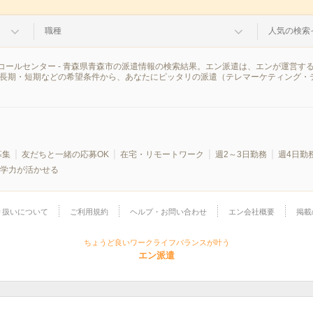
職種
人気の検索
コールセンター - 青森県青森市の派遣情報の検索結果。エン派遣は、エンが運営す
、長期・短期などの希望条件から、あなたにピッタリの派遣（テレマーケティング・
募集
友だちと一緒の応募OK
在宅・リモートワーク
週2～3日勤務
週4日勤
学力が活かせる
り扱いについて
ご利用規約
ヘルプ・お問い合わせ
エン会社概要
掲載
ちょうど良いワークライフバランスが叶う
エン派遣