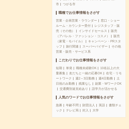
市
つがる市
職種でお仕事情報をさがす
営業・企画営業・ラウンダー
窓口・ショー
ルーム・カウンター受付
レジスタッフ・販
売（その他）
インサイドセールス
販売
（アパレル・ファッション・コスメ）
販売
（家電・モバイル）
キャンペーン・PRスタ
ッフ
旅行関連
スーパーバイザー
その他
営業・販売・サービス系
こだわりでお仕事情報をさがす
短期
単発
職種未経験OK
10名以上の大
量募集
友だちと一緒の応募OK
在宅・リモ
ートワーク
週2～3日勤務
週4日勤務
土
日祝のみ勤務
残業なし
副業・WワークOK
交通費別途支給あり
語学力が活かせる
人気のワードでお仕事情報をさがす
急募
年齢不問
財団法人
英語
書類チェ
ック
テレビ局
封入
大学