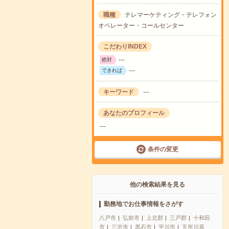
職種
テレマーケティング・テレフォン
オペレーター・コールセンター
こだわりINDEX
---
絶対
---
できれば
キーワード
---
あなたのプロフィール
---
条件の変更
他の検索結果を見る
勤務地でお仕事情報をさがす
八戸市
弘前市
上北郡
三戸郡
十和田
市
三沢市
黒石市
平川市
五所川原