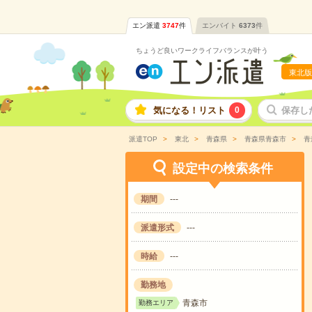
エン派遣
3747
件
エンバイト
6373
件
ちょうど良いワークライフバランスが叶う
東北版
気になる！リスト
0
保存し
派遣TOP
東北
青森県
青森県青森市
青
設定中の検索条件
期間
---
派遣形式
---
時給
---
勤務地
青森市
勤務エリア