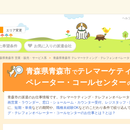
ヘル
エリア変更
た希望条件
お気に入りの派遣会社
森県青森市 営業・販売・サービス系
青森県青森市 テレマーケティング・テレフォンオペレー
青森県青森市
テレマーケテ
で
ペレーター・コールセンター
青森市の派遣のお仕事情報です。テレマーケティング・テレフォンオペレータ
画営業・ラウンダー
、
窓口・ショールーム・カウンター受付
、
レジスタッフ・
に、
短期
・
単発
などの期間や、
職種未経験OK
などのこだわり条件で絞り込ん
グ・テレフォンオペレーター・コールセンターのお仕事とは？とは？