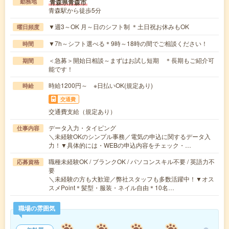
青森県青森市
勤務地
青森駅から徒歩5分
▼週3～OK 月～日のシフト制 ＊土日祝お休みもOK
曜日頻度
▼7h～シフト選べる＊9時～18時の間でご相談ください！
時間
＜急募＞開始日相談～まずはお試し短期 ＊長期もご紹介可
期間
能です！
時給1200円～ ※日払いOK(規定あり)
時給
交通費
交通費支給（規定あり）
データ入力・タイピング
仕事内容
＼未経験OKのシンプル事務／電気の申込に関するデータ入
力！▼具体的には・WEBの申込内容をチェック・…
職種未経験OK / ブランクOK / パソコンスキル不要 / 英語力不
応募資格
要
＼未経験の方も大歓迎／弊社スタッフも多数活躍中！▼オス
スメPoint＊髪型・服装・ネイル自由＊10名…
職場の雰囲気