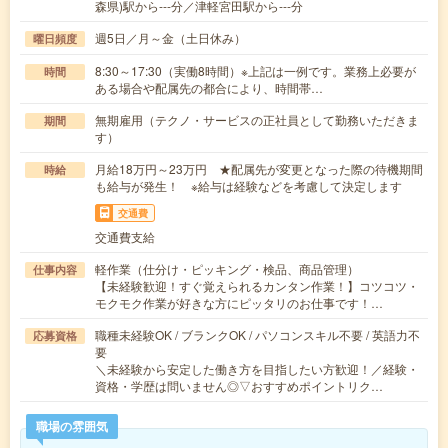
森県)駅から---分／津軽宮田駅から---分
週5日／月～金（土日休み）
曜日頻度
8:30～17:30（実働8時間）※上記は一例です。業務上必要が
時間
ある場合や配属先の都合により、時間帯…
無期雇用（テクノ・サービスの正社員として勤務いただきま
期間
す）
月給18万円～23万円 ★配属先が変更となった際の待機期間
時給
も給与が発生！ ※給与は経験などを考慮して決定します
交通費
交通費支給
軽作業（仕分け・ピッキング・検品、商品管理）
仕事内容
【未経験歓迎！すぐ覚えられるカンタン作業！】コツコツ・
モクモク作業が好きな方にピッタリのお仕事です！…
職種未経験OK / ブランクOK / パソコンスキル不要 / 英語力不
応募資格
要
＼未経験から安定した働き方を目指したい方歓迎！／経験・
資格・学歴は問いません◎▽おすすめポイントリク…
職場の雰囲気