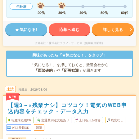
年齢層
20代
30代
40代
50代
60代
気になる!
応募へ進む
詳しく見る
派遣会社
株式会社テクノ・サービス（無期雇用派遣）
興味があったら「★気になる！」をタップ！
「気になる！」を押しておくと、派遣会社から
「面談確約」
や
「応募歓迎」
が届きます！
未読
掲載日
2026/08/06
NEW
【週3～×残業ナシ】コツコツ！電気のWEB申
込内容をチェック・データ入力
職種未経験OK
交通費別途支給あり
土日祝日が休み
残業なし
WEB登録OK
派遣