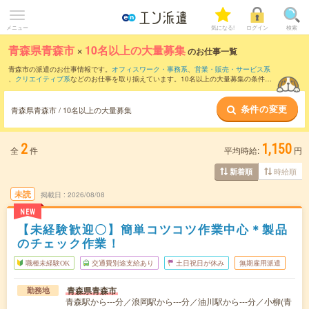
メニュー
気になる!
ログイン
検索
青森県青森市
×
10名以上の大量募集
のお仕事一覧
青森市の派遣のお仕事情報です。
オフィスワーク・事務系
、
営業・販売・サービス系
、
クリエイティブ系
などのお仕事を取り揃えています。10名以上の大量募集の条件の
他に、
交通費別途支給あり
、
職種未経験OK
、
友だちと一緒の応募OK
などのこだわり
条件も取り揃えています。
条件の変更
青森県青森市 / 10名以上の大量募集
2
1,150
全
件
平均時給:
円
時給順
新着順
未読
掲載日
2026/08/08
NEW
【未経験歓迎〇】簡単コツコツ作業中心＊製品
のチェック作業！
職種未経験OK
交通費別途支給あり
土日祝日が休み
無期雇用派遣
青森県青森市
勤務地
青森駅から---分／浪岡駅から---分／油川駅から---分／小柳(青