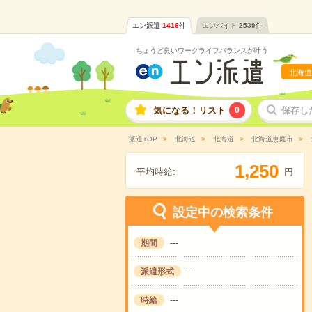
エン派遣
1416
件
エンバイト
2539
件
ちょうど良いワークライフバランスが叶う
北海道
気になる！リスト
0
保存し
派遣TOP
北海道
北海道
北海道恵庭市
,
1
2
5
0
平均時給:
円
設定中の検索条件
期間
---
派遣形式
---
時給
---