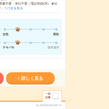
歴書不要・来社不要（電話登録OK）★社
で…
つづきを見る
女性
男性
テキパキ
コツコツ
詳しく見る
一括
応募
No.MNPWH856386-23