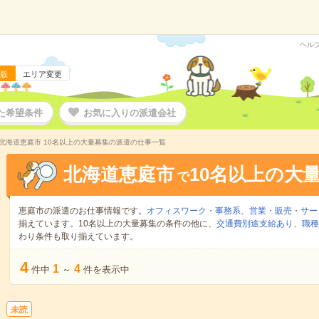
ヘル
版
エリア変更
た希望条件
お気に入りの派遣会社
北海道恵庭市 10名以上の大量募集の派遣の仕事一覧
北海道恵庭市
10名以上の大
で
恵庭市の派遣のお仕事情報です。
オフィスワーク・事務系
、
営業・販売・サー
揃えています。10名以上の大量募集の条件の他に、
交通費別途支給あり
、
職種
わり条件も取り揃えています。
4
1
4
件中
～
件を表示中
未読