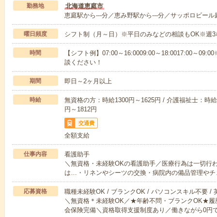
勤務地
北海道恵庭市
恵庭駅から---分／恵み野駅から---分／サッポロビール庭
曜日頻度
シフト制（月～日）※平日のみなどの相談もOK※週3
時間
【シフト例】07:00～16:0009:00～18:0017:00
談ください！
期間
即日～2ヶ月以上
時給
無資格の方：時給1300円～1625円 / 介護福祉士：時給1
円～1812円
交通費
全額支給
仕事内容
看護助手
＼無資格・未経験OKの看護助手／医療行為は一切行
は…・リネンやシーツの交換・病院内の備品管理やチ
応募資格
職種未経験OK / ブランクOK / パソコンスキル不要 /
＼無資格＊未経験OK／★年齢不問・ブランクOK★履
会保険完備＼資格取得支援制度あり／働きながら0円