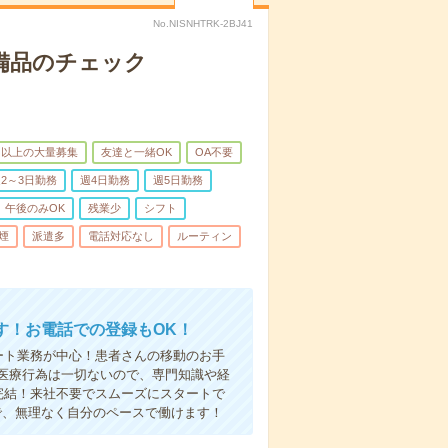
No.NISNHTRK-2BJ41
で備品のチェック
名以上の大量募集
友達と一緒OK
OA不要
2～3日勤務
週4日勤務
週5日勤務
午後のみOK
残業少
シフト
煙
派遣多
電話対応なし
ルーティン
す！お電話での登録もOK！
ート業務が中心！患者さんの移動のお手
医療行為は一切ないので、専門知識や経
完結！来社不要でスムーズにスタートで
で、無理なく自分のペースで働けます！