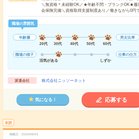
＼無資格＊未経験OK／★年齢不問・ブランクOK★履
会保険完備＼資格取得支援制度あり／働きながら0円
職場の雰囲気
年齢層
男女比率
20代
30代
40代
50代
60代
職場の様子
仕事の仕方
活気がある
しずか
株式会社ニッソーネット
派遣会社
応募する
気になる！
未読
掲載日
2026/08/03