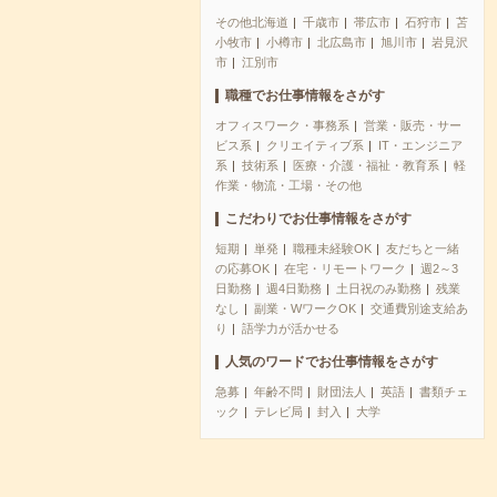
その他北海道
千歳市
帯広市
石狩市
苫
小牧市
小樽市
北広島市
旭川市
岩見沢
市
江別市
職種でお仕事情報をさがす
オフィスワーク・事務系
営業・販売・サー
ビス系
クリエイティブ系
IT・エンジニア
系
技術系
医療・介護・福祉・教育系
軽
作業・物流・工場・その他
こだわりでお仕事情報をさがす
短期
単発
職種未経験OK
友だちと一緒
の応募OK
在宅・リモートワーク
週2～3
日勤務
週4日勤務
土日祝のみ勤務
残業
なし
副業・WワークOK
交通費別途支給あ
り
語学力が活かせる
人気のワードでお仕事情報をさがす
急募
年齢不問
財団法人
英語
書類チェ
ック
テレビ局
封入
大学