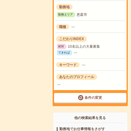
勤務地
恵庭市
勤務エリア
職種
---
こだわりINDEX
10名以上の大量募集
絶対
---
できれば
キーワード
---
あなたのプロフィール
---
条件の変更
他の検索結果を見る
勤務地でお仕事情報をさがす