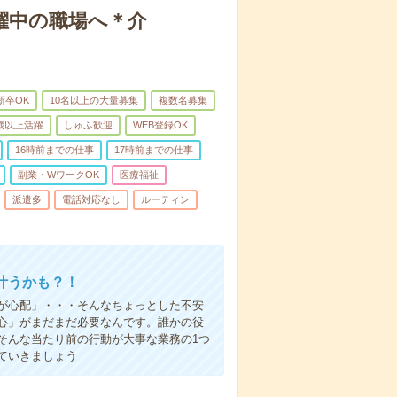
躍中の職場へ＊介
新卒OK
10名以上の大量募集
複数名募集
0歳以上活躍
しゅふ歓迎
WEB登録OK
16時前までの仕事
17時前までの仕事
副業・WワークOK
医療福祉
派遣多
電話対応なし
ルーティン
叶うかも？！
事が心配」・・・そんなちょっとした不安
心」がまだまだ必要なんです。誰かの役
そんな当たり前の行動が大事な業務の1つ
ていきましょう