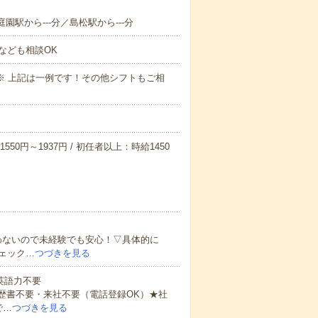
園駅から---分／島松駅から---分
なども相談OK
～09:00※ 上記は一例です！その他シフトもご相
550円～1937円 / 初任者以上：時給1450
わないので未経験でも安心！▽具体的に
ェック…
つづきを見る
 英語力不要
歴書不要・来社不要（電話登録OK）★社
で…
つづきを見る