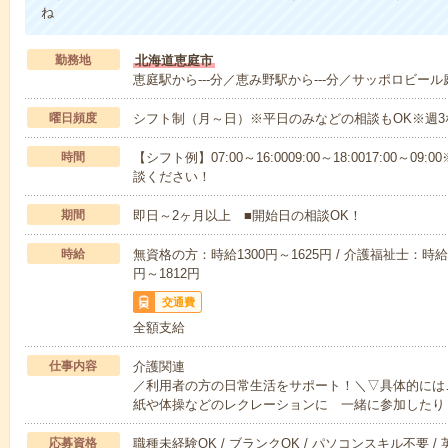
ね
勤務地
北海道恵庭市
恵庭駅から---分／恵み野駅から---分／サッポロビール庭
曜日頻度
シフト制（月～日）※平日のみなどの相談もOK※週3
時間
【シフト例】07:00～16:0009:00～18:0017:00
談ください！
期間
即日～2ヶ月以上 ■開始日の相談OK！
時給
無資格の方：時給1300円～1625円 / 介護福祉士：時給1
円～1812円
交通費
全額支給
仕事内容
介護関連
／利用者の方の日常生活をサポート！＼▽具体的には
紙や体操などのレクレーションに 一緒に参加したり
応募資格
職種未経験OK / ブランクOK / パソコンスキル不要 /