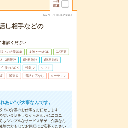
一括
応募
No.NISNHTRK-2SS41
話し相手などの
ご相談ください
名以上の大量募集
友達と一緒OK
OA不要
2～3日勤務
週4日勤務
週5日勤務
午後のみOK
残業少
シフト
煙
派遣多
電話対応なし
ルーティン
ふれあい”が大事なんです。
設での介護のお仕事をお任せします！
のない会話をしながらお互いにニコニ
てもシンプルなサービス業が、介護なん
未経験の方もぜひお気軽にご応募ください