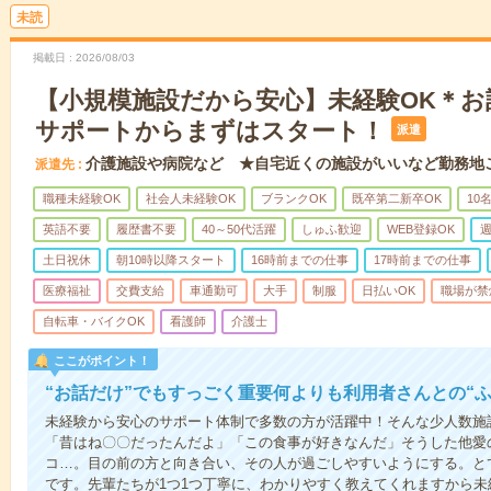
未読
掲載日
2026/08/03
【小規模施設だから安心】未経験OK＊お
サポートからまずはスタート！
派遣
介護施設や病院など ★自宅近くの施設がいいなど勤務地
派遣先
職種未経験OK
社会人未経験OK
ブランクOK
既卒第二新卒OK
10
英語不要
履歴書不要
40～50代活躍
しゅふ歓迎
WEB登録OK
週
土日祝休
朝10時以降スタート
16時前までの仕事
17時前までの仕事
医療福祉
交費支給
車通勤可
大手
制服
日払いOK
職場が禁
自転車・バイクOK
看護師
介護士
ここがポイント！
“お話だけ”でもすっごく重要何よりも利用者さんとの“
未経験から安心のサポート体制で多数の方が活躍中！そんな少人数施
「昔はね〇〇だったんだよ」「この食事が好きなんだ」そうした他愛
コ…。目の前の方と向き合い、その人が過ごしやすいようにする。と
です。先輩たちが1つ1つ丁寧に、わかりやすく教えてくれますから