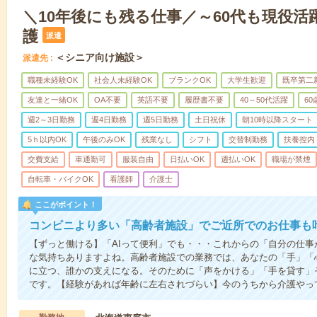
＼10年後にも残る仕事／～60代も現役活
護
派遣
＜シニア向け施設＞
派遣先
職種未経験OK
社会人未経験OK
ブランクOK
大学生歓迎
既卒第二
友達と一緒OK
OA不要
英語不要
履歴書不要
40～50代活躍
6
週2～3日勤務
週4日勤務
週5日勤務
土日祝休
朝10時以降スタート
5ｈ以内OK
午後のみOK
残業なし
シフト
交替制勤務
扶養控内
交費支給
車通勤可
服装自由
日払いOK
週払いOK
職場が禁煙
自転車・バイクOK
看護師
介護士
ここがポイント！
コンビニより多い「高齢者施設」でご近所でのお仕事も
【ずっと働ける】「AIって便利」でも・・・これからの「自分の仕
な気持ちありますよね。高齢者施設での業務では、あなたの「手」「
に立つ、誰かの支えになる。そのために「声をかける」「手を貸す」
です。【経験があれば年齢に左右されづらい】今のうちから介護やっ