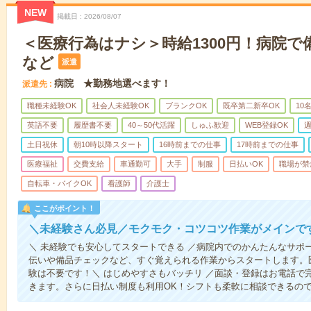
NEW
掲載日
2026/08/07
＜医療行為はナシ＞時給1300円！病院
など
派遣
病院 ★勤務地選べます！
派遣先
職種未経験OK
社会人未経験OK
ブランクOK
既卒第二新卒OK
10
英語不要
履歴書不要
40～50代活躍
しゅふ歓迎
WEB登録OK
週
土日祝休
朝10時以降スタート
16時前までの仕事
17時前までの仕事
医療福祉
交費支給
車通勤可
大手
制服
日払いOK
職場が禁
自転車・バイクOK
看護師
介護士
ここがポイント！
＼未経験さん必見／モクモク・コツコツ作業がメインで
＼ 未経験でも安心してスタートできる ／病院内でのかんたんなサポ
伝いや備品チェックなど、すぐ覚えられる作業からスタートします。
験は不要です！＼ はじめやすさもバッチリ ／面談・登録はお電話で
きます。さらに日払い制度も利用OK！シフトも柔軟に相談できるの